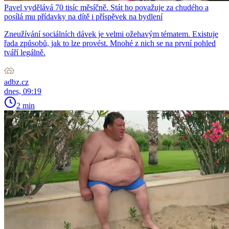
Pavel vydělává 70 tisíc měsíčně. Stát ho považuje za chudého a
posílá mu přídavky na dítě i příspěvek na bydlení
Zneužívání sociálních dávek je velmi ožehavým tématem. Existuje
řada způsobů, jak to lze provést. Mnohé z nich se na první pohled
tváří legálně.
adbz.cz
dnes, 09:19
2 min