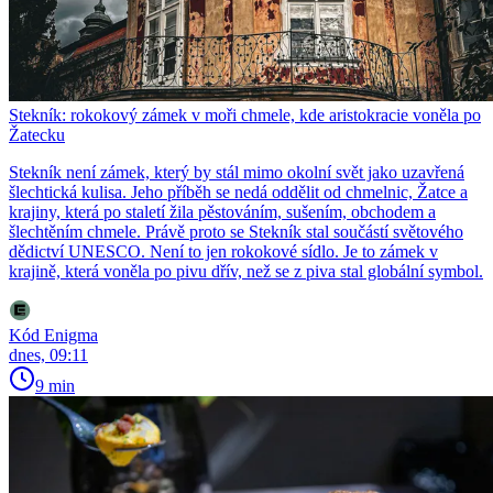
Stekník: rokokový zámek v moři chmele, kde aristokracie voněla po
Žatecku
Stekník není zámek, který by stál mimo okolní svět jako uzavřená
šlechtická kulisa. Jeho příběh se nedá oddělit od chmelnic, Žatce a
krajiny, která po staletí žila pěstováním, sušením, obchodem a
šlechtěním chmele. Právě proto se Stekník stal součástí světového
dědictví UNESCO. Není to jen rokokové sídlo. Je to zámek v
krajině, která voněla po pivu dřív, než se z piva stal globální symbol.
Kód Enigma
dnes, 09:11
9 min