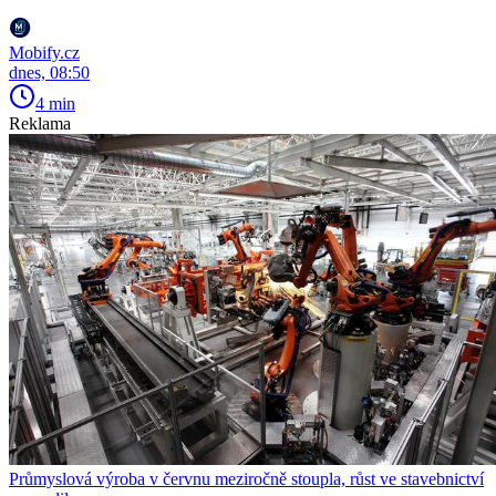
Mobify.cz
dnes, 08:50
4 min
Reklama
Průmyslová výroba v červnu meziročně stoupla, růst ve stavebnictví