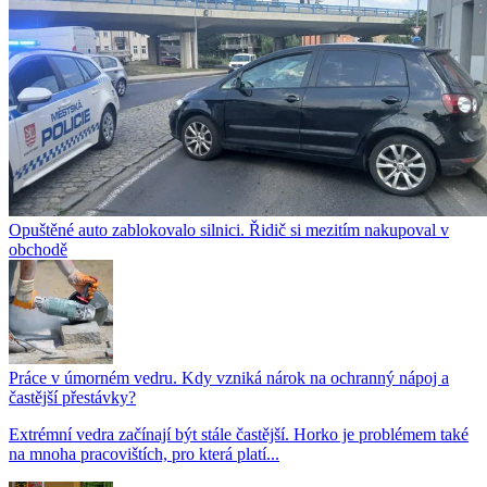
Opuštěné auto zablokovalo silnici. Řidič si mezitím nakupoval v
obchodě
Práce v úmorném vedru. Kdy vzniká nárok na ochranný nápoj a
častější přestávky?
Extrémní vedra začínají být stále častější. Horko je problémem také
na mnoha pracovištích, pro která platí...