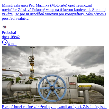
Ministr zahraničí Petr Macinka (Motoristé) opět neumožnil
novinářce Zdislavě Pokorné vstup na tiskovou konferenci. S ironií jí
vzkázal, že pro ni uspořádá tiskovku pro konspirátory. Sám přitom z
prostředí reálné…
Proboha!
dnes, 08:42
4 min
Evropě hrozí citelné zdražení plynu, varují analytici. Zásobníky jsou