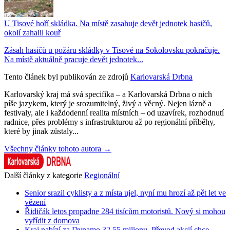
U Tisové hoří skládka. Na místě zasahuje devět jednotek hasičů,
okolí zahalil kouř
Zásah hasičů u požáru skládky v Tisové na Sokolovsku pokračuje.
Na místě aktuálně pracuje devět jednotek...
Tento článek byl publikován ze zdrojů
Karlovarská Drbna
Karlovarský kraj má svá specifika – a Karlovarská Drbna o nich
píše jazykem, který je srozumitelný, živý a věcný. Nejen lázně a
festivaly, ale i každodenní realita místních – od uzavírek, rozhodnutí
radnice, přes problémy s infrastrukturou až po regionální příběhy,
které by jinak zůstaly...
Všechny články tohoto autora →
Další články z kategorie
Regionální
Senior srazil cyklisty a z místa ujel, nyní mu hrozí až pět let ve
vězení
Řidičák letos propadne 284 tisícům motoristů. Nový si mohou
vyřídit z domova
Kraj nabízí za Dynamo 32,55 milionu. Převod akcií chce