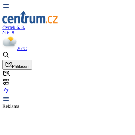
čtvrtek 6. 8.
čt 6. 8.
26°C
Přihlášení
Reklama