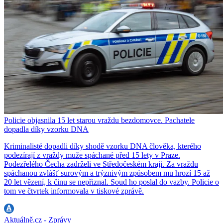
Policie objasnila 15 let starou vraždu bezdomovce. Pachatele
dopadla díky vzorku DNA
Kriminalisté dopadli díky shodě vzorku DNA člověka, kterého
podezírají z vraždy muže spáchané před 15 lety v Praze.
Podezřelého Čecha zadrželi ve Středočeském kraji. Za vraždu
spáchanou zvlášť surovým a trýznivým způsobem mu hrozí 15 až
20 let vězení, k činu se nepřiznal. Soud ho poslal do vazby. Policie o
tom ve čtvrtek informovala v tiskové zprávě.
Aktuálně.cz - Zprávy