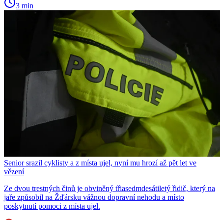
3 min
Senior srazil cyklisty a z místa ujel, nyní mu hrozí až pět let ve
vězení
Ze dvou trestných činů je obviněný třiasedmdesátiletý řidič, který na
jaře způsobil na Žďársku vážnou dopravní nehodu a místo
poskytnutí pomoci z místa ujel.