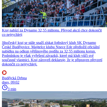
Kraj nabízí za Dynamo 32,55 milionu. Převod akcií chce dokončit
co nejrychleji
Jihočeský kraj se stále snaží získat fotbslový klub SK Dynamo
České Budějovice. Majitelce klubu Nnece Ede předložil oficiální
nabídku na odkup většinového podílu za 32,55 milionu korun.
Podmínkou je však vyřešení závazků, které má klub vůči své
současné vlastnici. Kraj zároveň deklaruje, že je připraven převzetí
dokončit co nejrychleji.
Budějcká Drbna
dnes, 09:02
3 min