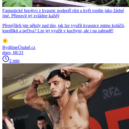
Fantastické hnojivo z kvasnic podpoří růst a květ rostlin jako žádné
jiné. Připravit jej zvládne každý
Přemýšleli jste někdy nad tím, jak lze využít kvasnice mimo koláčů,
knedlíků a pečiva? Lze jej využít v kuchyni, ale i na zahradě!
BydlímeÚtulně.cz
dnes, 08:33
2 min