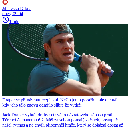
Jihlavská Drbna
dnes, 09:04
1 min
Draper se při návratu rozplakal. Nešlo jen o porážku, ale o chvíli,
kdy jeho tělo znovu odmítlo slíbit, že vydrží
Jack Draper vyhrál druhý set svého návratového zápasu proti
Térenci Atmanemu 6:2. Měl za sebou pomalý začátek, postupně
našel rytmus a na chvíli připomněl hráče, který se dokázal dostat až