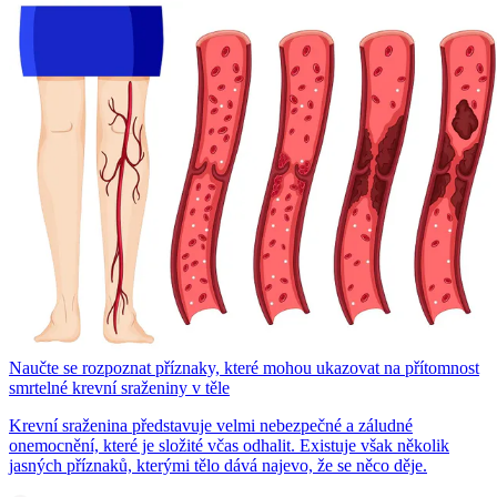
Naučte se rozpoznat příznaky, které mohou ukazovat na přítomnost
smrtelné krevní sraženiny v těle
Krevní sraženina představuje velmi nebezpečné a záludné
onemocnění, které je složité včas odhalit. Existuje však několik
jasných příznaků, kterými tělo dává najevo, že se něco děje.