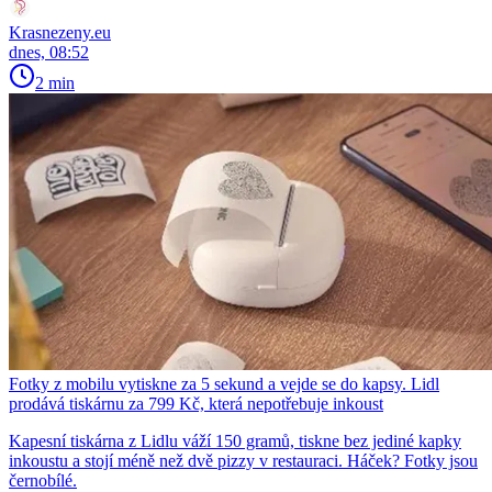
Krasnezeny.eu
dnes, 08:52
2 min
Fotky z mobilu vytiskne za 5 sekund a vejde se do kapsy. Lidl
prodává tiskárnu za 799 Kč, která nepotřebuje inkoust
Kapesní tiskárna z Lidlu váží 150 gramů, tiskne bez jediné kapky
inkoustu a stojí méně než dvě pizzy v restauraci. Háček? Fotky jsou
černobílé.