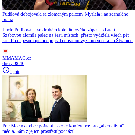
Pudilová dobojovala se zlomeným palcem. Myslela i na zesnulého
bratra
Lucie Pudilová si ve druhém kole titulového zápasu s Lucií
Szabovou zlomila palec na šesti místech, přesto vydržela všech pět
kol. Po úspěšné operaci popsala i osobní význam večera na Štvanici.
MMAMAG.cz
dnes, 08:46
1 min
Petr Macinka chce pořádat tiskové konference pro „alternativní“
média. Sám z jejich prostředí pochází