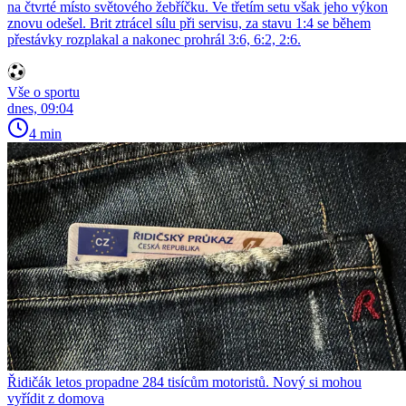
na čtvrté místo světového žebříčku. Ve třetím setu však jeho výkon
znovu odešel. Brit ztrácel sílu při servisu, za stavu 1:4 se během
přestávky rozplakal a nakonec prohrál 3:6, 6:2, 2:6.
Vše o sportu
dnes, 09:04
4 min
Řidičák letos propadne 284 tisícům motoristů. Nový si mohou
vyřídit z domova