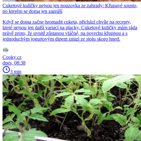
Cuketové kuličky nejsou jen nouzovka ze zahrady: Křupavé sousto,
po kterém se doma jen zapráší
Když se doma začne hromadit cuketa, přichází chvíle na recepty,
které nejsou jen další variací na placky. Cuketové kuličky mám ráda
právě proto, že uvnitř zůstanou vláčné, na povrchu křupnou a s
jednoduchým jogurtovým dipem zmizí ze stolu skoro hned.
Cooky.cz
dnes, 08:38
3 min