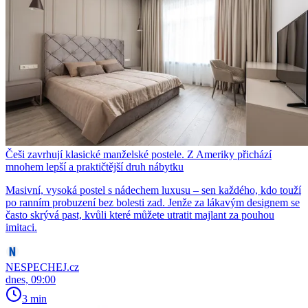
Češi zavrhují klasické manželské postele. Z Ameriky přichází
mnohem lepší a praktičtější druh nábytku
Masivní, vysoká postel s nádechem luxusu – sen každého, kdo touží
po ranním probuzení bez bolesti zad. Jenže za lákavým designem se
často skrývá past, kvůli které můžete utratit majlant za pouhou
imitaci.
NESPECHEJ.cz
dnes, 09:00
3 min