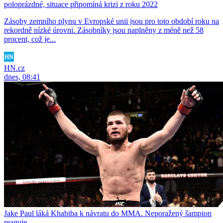
poloprázdné, situace připomíná krizi z roku 2022
Zásoby zemního plynu v Evropské unii jsou pro toto období roku na
rekordně nízké úrovni. Zásobníky jsou naplněny z méně než 58
procent, což je...
HN.cz
dnes, 08:41
Jake Paul láká Khabiba k návratu do MMA. Neporažený šampion
reaguje