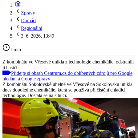
Zprávy
Domácí
Regionální
3. 6. 2026, 13:49
1 min
Z kombinátu ve Vřesové unikla z technologie chemikálie, odstranili
ji hasiči
Přidejte si obsah Centrum.cz do oblíbených zdrojů pro Google
hledání a Google zprávy
Z kombinátu Sokolovské uhelné ve Vřesové na Sokolovsku unikla
dnes dopoledne chemikálie, která se používá při čistění chladicí
technologie. Dostala se na silnici.