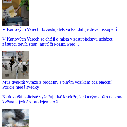
V Karlových Varech do zastupitelstva kandiduje devět uskupení
V Karlových Varech se chtějí o místa v zastupitelstvu ucházet
zástupci devíti stran, hnutí či koalic. Před...
Muž dvakrát vyrazil z prodejny s plným vozíkem bez placení.
Policie hledá svědky
Karlovarští policisté vyšetřují dvě krádeže, ke kterým došlo na konci
května v jedné z prodejen v Aši....