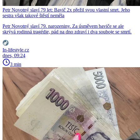
Petr Novotný slaví 79 let: Bavič 2x přežil svou vlastní smrt. Jeho
sestra však takové štěstí neměla
Petr Novotný slaví 79. narozeniny. Za úsměvem baviče se ale
skrývá rodinná tragédie, pád na dno zdraví i dva souboje se smrtí.
In-lifestyle.cz
dnes, 09:24
3 min