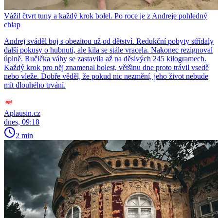
Vážil čtvrt tuny a každý krok bolel. Po roce je z Andreje pohledný
chlap
Andrej sváděl boj s obezitou už od dětství. Redukční pobyty střídaly
další pokusy o hubnutí, ale kila se stále vracela. Nakonec rezignoval
úplně. Ručička váhy se zastavila až na děsivých 245 kilogramech.
Každý krok pro něj znamenal bolest, většinu dne proto trávil vsedě
nebo vleže. Dobře věděl, že pokud nic nezmění, jeho život nebude
mít dlouhého trvání.
Aplausin.cz
dnes, 09:18
2 min