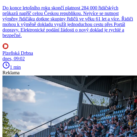
Do konce letošního roku skončí platnost 284 000 řidičských
průkazů napříč celou Českou republikou. Nejvíce se nutnost
výměny řidičáku dotkne skupiny řidičů ve věku 61 let a více. Řidiči
mohou k výměně dokladu využít jednoduchou cestu přes Portál
dopravy. Elektronické podání žádosti o nový doklad je rychlé a
bezpečné.
Plzeňská Drbna
dnes, 09:02
1 min
Reklama