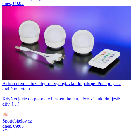
dnes, 09:07
Action nově nabízí chytrou vychytávku do pokoje. Pocit je jak z
drahého hotelu
Když vejdete do pokoje v hezkém hotelu, něco vás uklidní ještě
dřív, […]
Spotřebitelov.cz
dnes, 09:05