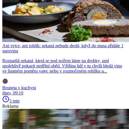
Ani vejce, ani rohlík: sekaná nebude drolit, když do masa přidáte 1
surovinu
Rozpadlá sekaná, která se pod nožem láme na drobky, umí
spolehlivě pokazit nedělní oběd. Většina lidí v tu chvíli hledá vinu
ve špatném poměru vajec nebo v rozmočeném rohlíku a...
Bruneta v kuchyni
dnes, 09:10
3 min
Reklama