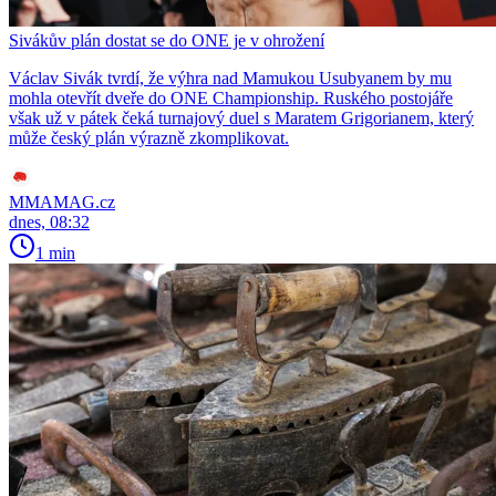
Sivákův plán dostat se do ONE je v ohrožení
Václav Sivák tvrdí, že výhra nad Mamukou Usubyanem by mu
mohla otevřít dveře do ONE Championship. Ruského postojáře
však už v pátek čeká turnajový duel s Maratem Grigorianem, který
může český plán výrazně zkomplikovat.
MMAMAG.cz
dnes, 08:32
1 min