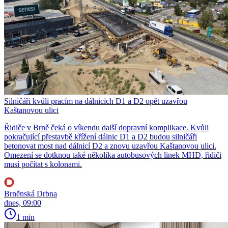
Silničáři kvůli pracím na dálnicích D1 a D2 opět uzavřou
Kaštanovou ulici
Řidiče v Brně čeká o víkendu další dopravní komplikace. Kvůli
pokračující přestavbě křížení dálnic D1 a D2 budou silničáři
betonovat most nad dálnicí D2 a znovu uzavřou Kaštanovou ulici.
Omezení se dotknou také několika autobusových linek MHD, řidiči
musí počítat s kolonami.
Brněnská Drbna
dnes, 09:00
1 min