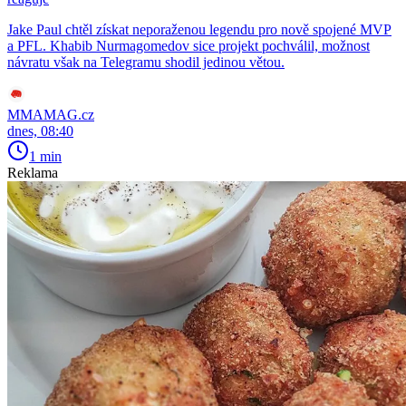
Jake Paul chtěl získat neporaženou legendu pro nově spojené MVP
a PFL. Khabib Nurmagomedov sice projekt pochválil, možnost
návratu však na Telegramu shodil jedinou větou.
MMAMAG.cz
dnes, 08:40
1 min
Reklama