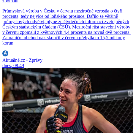
zpomalil
Průmyslová výroba v Česku v červnu meziročně vzrostla o čtyři
procenta, tedy nejvíce od loňského prosince. Dařilo se většině
průmyslových odvětví, plyne ze čtvrtečních informací zveřejněných
Českým statistickým úřadem (ČSÚ). Meziroční růst stavební výroby
v červnu zpomalil z květnových 4,4 procenta na rovná dvě procenta.
Zahraniční obchod pak skončil v červnu přebytkem 15,5 miliardy
korun.
Aktuálně.cz - Zprávy
dnes, 08:49