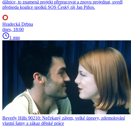
dálnice, to znamená projekt přepracovat a znovu projednat, uvedl
předseda koalice spolků SOS Český ráj Jan Piňos.
Hradecká Drbna
dnes, 18:00
1 min
Beverly Hills 90210: Nečekaný zájem, velké úpravy, zdemolování
vlastní šatny a zákaz dětské práce