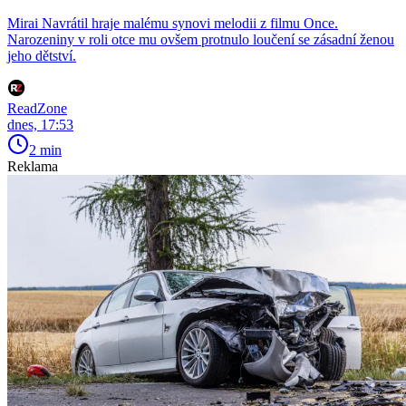
Mirai Navrátil hraje malému synovi melodii z filmu Once.
Narozeniny v roli otce mu ovšem protnulo loučení se zásadní ženou
jeho dětství.
ReadZone
dnes, 17:53
2 min
Reklama