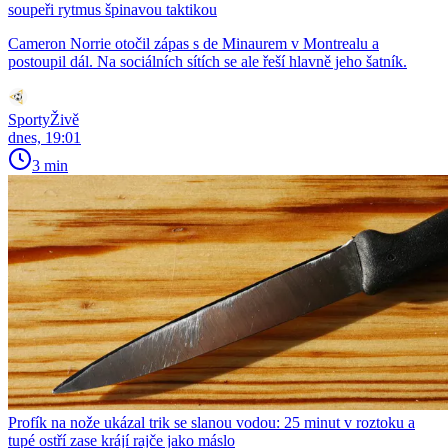
soupeři rytmus špinavou taktikou
Cameron Norrie otočil zápas s de Minaurem v Montrealu a
postoupil dál. Na sociálních sítích se ale řeší hlavně jeho šatník.
SportyŽivě
dnes, 19:01
3 min
Profík na nože ukázal trik se slanou vodou: 25 minut v roztoku a
tupé ostří zase krájí rajče jako máslo