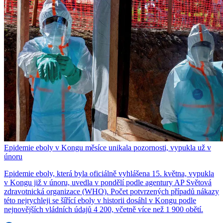
Epidemie eboly v Kongu měsíce unikala pozornosti, vypukla už v
únoru
Epidemie eboly, která byla oficiálně vyhlášena 15. května, vypukla
v Kongu již v únoru, uvedla v pondělí podle agentury AP Světová
zdravotnická organizace (WHO). Počet potvrzených případů nákazy
této nejrychleji se šířící eboly v historii dosáhl v Kongu podle
nejnovějších vládních údajů 4 200, včetně více než 1 900 obětí.