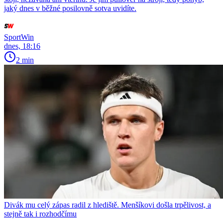
jaký dnes v běžné posilovně sotva uvidíte.
SportWin
dnes, 18:16
2 min
Divák mu celý zápas radil z hlediště. Menšíkovi došla trpělivost, a
stejně tak i rozhodčímu