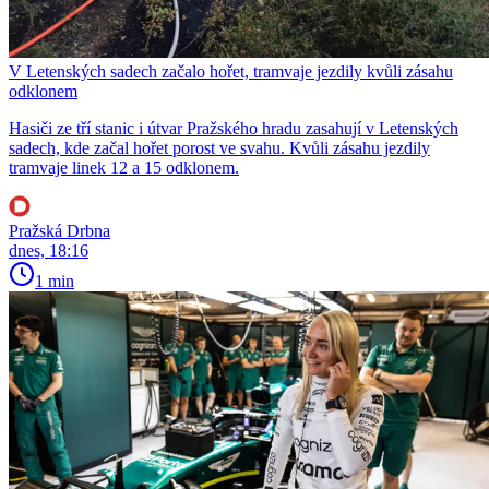
V Letenských sadech začalo hořet, tramvaje jezdily kvůli zásahu
odklonem
Hasiči ze tří stanic i útvar Pražského hradu zasahují v Letenských
sadech, kde začal hořet porost ve svahu. Kvůli zásahu jezdily
tramvaje linek 12 a 15 odklonem.
Pražská Drbna
dnes, 18:16
1 min