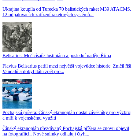
Ukrajina koupila od Turecka 70 balistických raket M39 ATACMS,
12 odpalovacích zařízení raketových systémů...
Belisarius: Meč císaře Justiniána a poslední naděje Říma
Flavius Belisarius patřil mezi největší vojevůdce historie. Zničil říši
Vandalů a dobyl Itálii zpět pro...
Pochajská příšera: Čínský ekranoplán dostal závěsníky pro výzbroj
a míří k vojenskému využití
Čínský ekranoplán přezdívaný Pochajská příšera se znovu objevil
na fotografiích. Nové snímky odhalují čtyři...