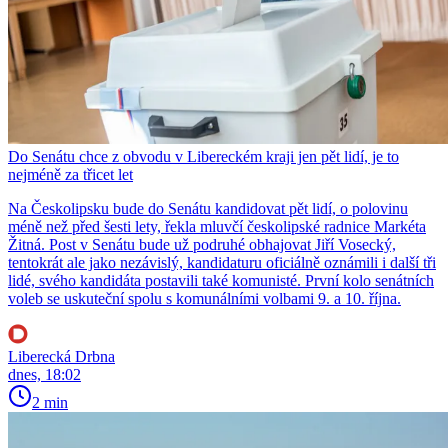
Do Senátu chce z obvodu v Libereckém kraji jen pět lidí, je to
nejméně za třicet let
Na Českolipsku bude do Senátu kandidovat pět lidí, o polovinu
méně než před šesti lety, řekla mluvčí českolipské radnice Markéta
Žitná. Post v Senátu bude už podruhé obhajovat Jiří Vosecký,
tentokrát ale jako nezávislý, kandidaturu oficiálně oznámili i další tři
lidé, svého kandidáta postavili také komunisté. První kolo senátních
voleb se uskuteční spolu s komunálními volbami 9. a 10. října.
Liberecká Drbna
dnes, 18:02
2 min