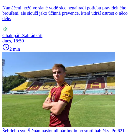
Namáčení nožů ve slané vodě sice nenahradí potřebu pravidelného
broušení, ale slouží jako účinná prevence, která udrží ostrost o něco
déle.
Chalupáři-Zahrádkáři
dnes, 18:50
2 min
Šebrleho syn Štěpán nastoupil pár hodin po smrti babičky. Po 621