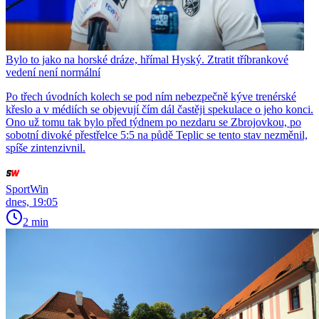
Bylo to jako na horské dráze, hřímal Hyský. Ztratit tříbrankové
vedení není normální
Po třech úvodních kolech se pod ním nebezpečně kýve trenérské
křeslo a v médiích se objevují čím dál častěji spekulace o jeho konci.
Ono už tomu tak bylo před týdnem po nezdaru se Zbrojovkou, po
sobotní divoké přestřelce 5:5 na půdě Teplic se tento stav nezměnil,
spíše zintenzivnil.
SportWin
dnes, 19:05
2 min