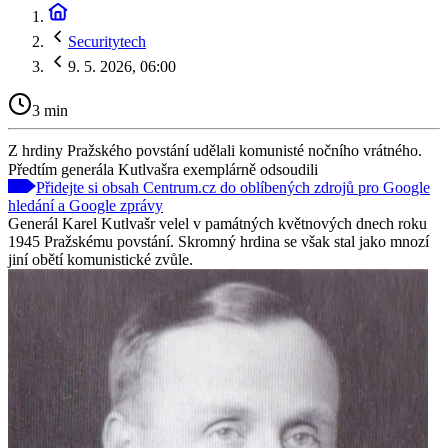
Securitytech
9. 5. 2026, 06:00
3 min
Z hrdiny Pražského povstání udělali komunisté nočního vrátného.
Předtím generála Kutlvašra exemplárně odsoudili
Přidejte si obsah Centrum.cz do oblíbených zdrojů pro Google
hledání a Google zprávy
Generál Karel Kutlvašr velel v památných květnových dnech roku
1945 Pražskému povstání. Skromný hrdina se však stal jako mnozí
jiní obětí komunistické zvůle.