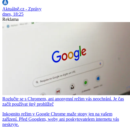
Aktuálně.cz - Zprávy
dnes, 18:25
Reklama
Rozlučte se s Chromem, ani anonymní režim vás neochrání. Je čas
začít používat jiný prohlížeč
Inkognito režim v Google Chrome maže stopy jen na vašem
zařízení. Před Googlem, weby ani poskytovatelem internetu vás
neskryje.