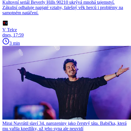
Kultovní seriál Beverly Hills 90210 ukrývá mnohá tajemství.
Zákulisí odhaluje napjaté vztahy, falešný věk herců i problémy na
samotném natáčení.
V Telce
dnes, 17:59
3 min
Mirai Navrátil slaví 34. narozeniny jako čerstvý táta. Babička, která
mu vařila knedlíky, už jeho syna ale neuvidí