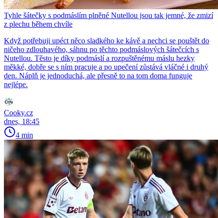
Tyhle šátečky s podmáslím plněné Nutellou jsou tak jemné, že zmizí
z plechu během chvíle
Když potřebuji upéct něco sladkého ke kávě a nechci se pouštět do
ničeho zdlouhavého, sáhnu po těchto podmáslových šátečcích s
Nutellou. Těsto je díky podmáslí a rozpuštěnému máslu hezky
měkké, dobře se s ním pracuje a po upečení zůstává vláčné i druhý
den. Náplň je jednoduchá, ale přesně to na tom doma funguje
nejlépe.
Cooky.cz
dnes, 18:45
4 min