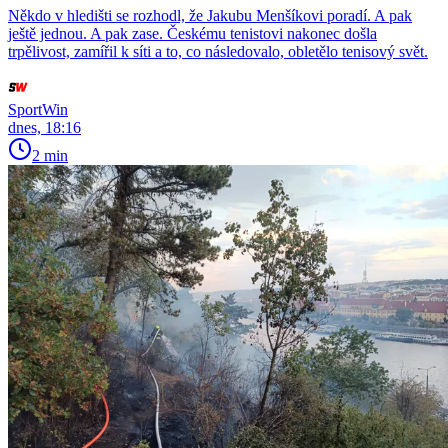
Někdo v hledišti se rozhodl, že Jakubu Menšíkovi poradí. A pak
ještě jednou. A pak zase. Českému tenistovi nakonec došla
trpělivost, zamířil k síti a to, co následovalo, obletělo tenisový svět.
SportWin
dnes, 18:16
2 min