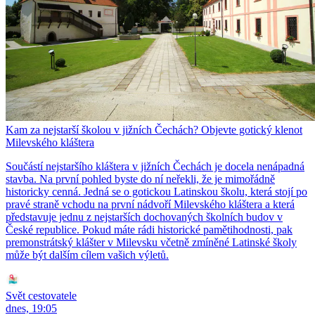
Kam za nejstarší školou v jižních Čechách? Objevte gotický klenot
Milevského kláštera
Součástí nejstaršího kláštera v jižních Čechách je docela nenápadná
stavba. Na první pohled byste do ní neřekli, že je mimořádně
historicky cenná. Jedná se o gotickou Latinskou školu, která stojí po
pravé straně vchodu na první nádvoří Milevského kláštera a která
představuje jednu z nejstarších dochovaných školních budov v
České republice. Pokud máte rádi historické pamětihodnosti, pak
premonstrátský klášter v Milevsku včetně zmíněné Latinské školy
může být dalším cílem vašich výletů.
Svět cestovatele
dnes, 19:05