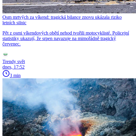
Osm mrtvých za víkend: tragická bilance znovu ukázala riziko
letních silnic
Pět z osmi víkendových obětí nehod tvořili motocyklisté. Policejní
statistiky ukazují, že srpen navazuje na mimořádně tragický
červenec.
Trendy svět
dnes, 17:52
3 min