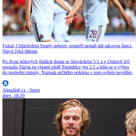
Fukal: Chlácholení Sparty neberu, soupeři nemáš dát takovou šanci.
Slavii čeká dilema
Po dvou gólových jízdách doma se Slováckem 5:1 a v Ostravě 4:0
porazila Slavia na vlastní půdě Pardubice jen 2:1 a bála se o výhru
do poslední minuty. Náznak určitého poklesu v tom ovšem nevidím.
Aktuálně.cz - Sport
dnes, 18:29