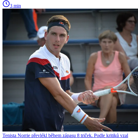
3 min
Tenista Norrie převlékl během zápasu 8 triček. Podle kritiků vzal