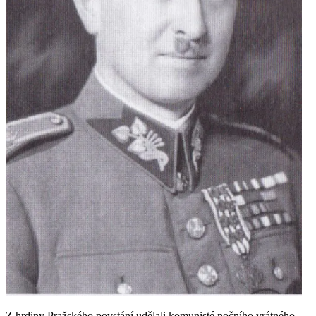
Z hrdiny Pražského povstání udělali komunisté nočního vrátného.