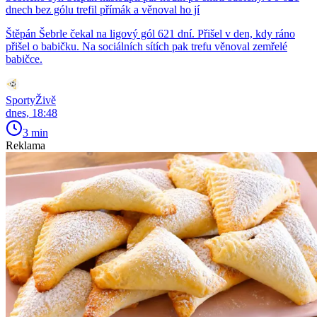
dnech bez gólu trefil přímák a věnoval ho jí
Štěpán Šebrle čekal na ligový gól 621 dní. Přišel v den, kdy ráno
přišel o babičku. Na sociálních sítích pak trefu věnoval zemřelé
babičce.
SportyŽivě
dnes, 18:48
3 min
Reklama