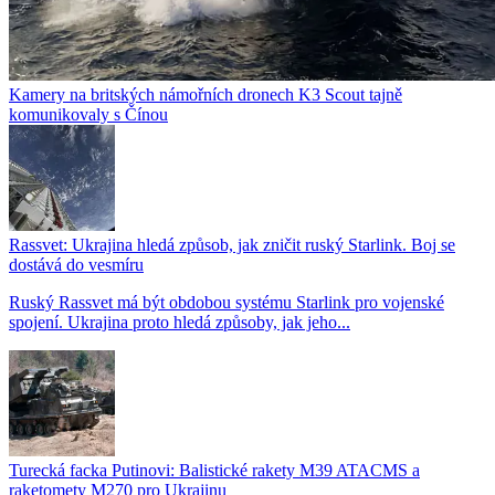
Kamery na britských námořních dronech K3 Scout tajně
komunikovaly s Čínou
Rassvet: Ukrajina hledá způsob, jak zničit ruský Starlink. Boj se
dostává do vesmíru
Ruský Rassvet má být obdobou systému Starlink pro vojenské
spojení. Ukrajina proto hledá způsoby, jak jeho...
Turecká facka Putinovi: Balistické rakety M39 ATACMS a
raketomety M270 pro Ukrajinu