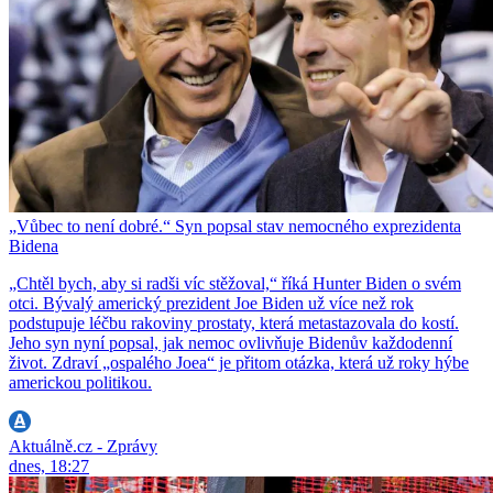
„Vůbec to není dobré.“ Syn popsal stav nemocného exprezidenta
Bidena
„Chtěl bych, aby si radši víc stěžoval,“ říká Hunter Biden o svém
otci. Bývalý americký prezident Joe Biden už více než rok
podstupuje léčbu rakoviny prostaty, která metastazovala do kostí.
Jeho syn nyní popsal, jak nemoc ovlivňuje Bidenův každodenní
život. Zdraví „ospalého Joea“ je přitom otázka, která už roky hýbe
americkou politikou.
Aktuálně.cz - Zprávy
dnes, 18:27