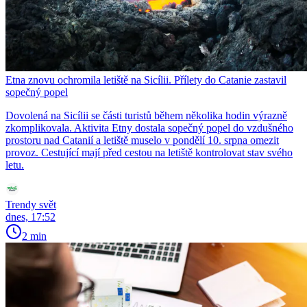
Etna znovu ochromila letiště na Sicílii. Přílety do Catanie zastavil
sopečný popel
Dovolená na Sicílii se části turistů během několika hodin výrazně
zkomplikovala. Aktivita Etny dostala sopečný popel do vzdušného
prostoru nad Catanií a letiště muselo v pondělí 10. srpna omezit
provoz. Cestující mají před cestou na letiště kontrolovat stav svého
letu.
Trendy svět
dnes, 17:52
2 min