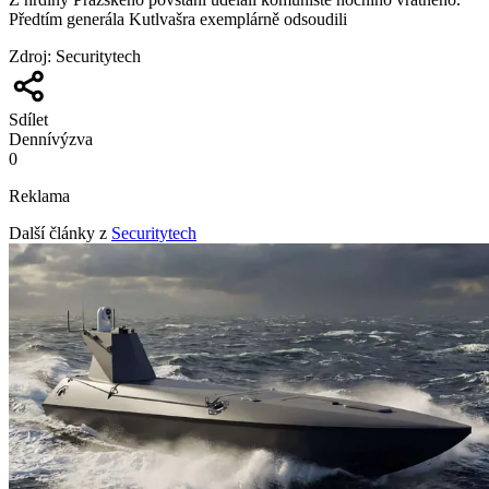
Předtím generála Kutlvašra exemplárně odsoudili
Zdroj
:
Securitytech
Sdílet
Denní
výzva
0
Reklama
Další články z
Securitytech