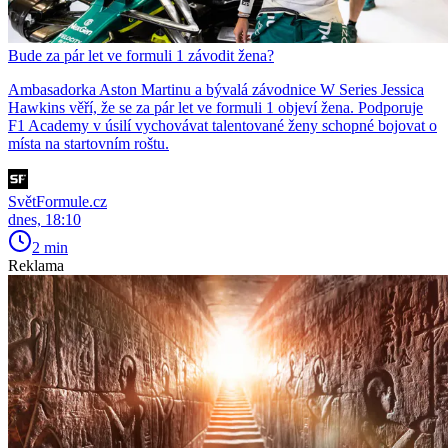
Bude za pár let ve formuli 1 závodit žena?
Ambasadorka Aston Martinu a bývalá závodnice W Series Jessica
Hawkins věří, že se za pár let ve formuli 1 objeví žena. Podporuje
F1 Academy v úsilí vychovávat talentované ženy schopné bojovat o
místa na startovním roštu.
SvětFormule.cz
dnes, 18:10
2 min
Reklama