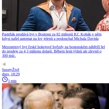
Pastrňák prodává byt v Bostonu za 82 milionů Kč. Kohák v něm
kdysi našel automat na lov jelenů a poslouchal Michala Davida
Mezonetový byt české hokejové hvězdy na bostonském nábřeží šel
do prodeje za 4,3 milionu dolarů. Během šesti týdnů ale zlevnil o
300 tisíc.
SportyŽivě
dnes, 18:29
3 min