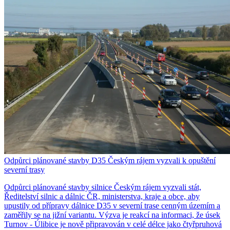
Odpůrci plánované stavby D35 Českým rájem vyzvali k opuštění
severní trasy
Odpůrci plánované stavby silnice Českým rájem vyzvali stát,
Ředitelství silnic a dálnic ČR, ministerstva, kraje a obce, aby
upustily od přípravy dálnice D35 v severní trase cenným územím a
zaměřily se na jižní variantu. Výzva je reakcí na informaci, že úsek
Turnov - Úlibice je nově připravován v celé délce jako čtyřpruhová