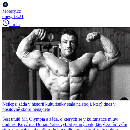
Mobify.cz
dnes, 18:21
5 min
Nejlepší záda v historii kulturistiky stála na stroji, který dnes v
posilovně skoro nenajdete
Šest titulů Mr. Olympia a záda, o kterých se v kulturistice mluví
dodnes. Když má Dorian Yates vybrat jediný cvik, který za tím vším
stojí, nezaváhá ani vteřinu. Je jím pullover na stroji, tedy pohyb,