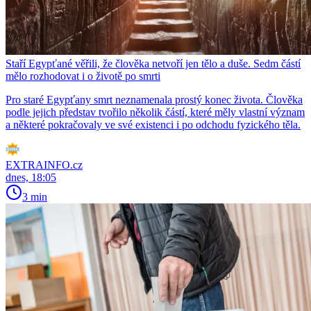
Staří Egypťané věřili, že člověka netvoří jen tělo a duše. Sedm částí
mělo rozhodovat i o životě po smrti
Pro staré Egypťany smrt neznamenala prostý konec života. Člověka
podle jejich představ tvořilo několik částí, které měly vlastní význam
a některé pokračovaly ve své existenci i po odchodu fyzického těla.
EXTRAINFO.cz
dnes, 18:05
3 min