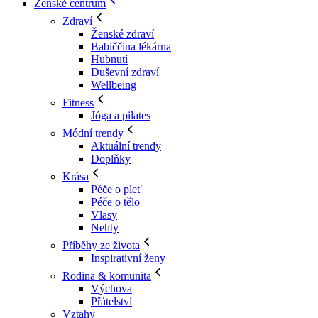
Ženské centrum
Zdraví
Ženské zdraví
Babiččina lékárna
Hubnutí
Duševní zdraví
Wellbeing
Fitness
Jóga a pilates
Módní trendy
Aktuální trendy
Doplňky
Krása
Péče o pleť
Péče o tělo
Vlasy
Nehty
Příběhy ze života
Inspirativní ženy
Rodina & komunita
Výchova
Přátelství
Vztahy