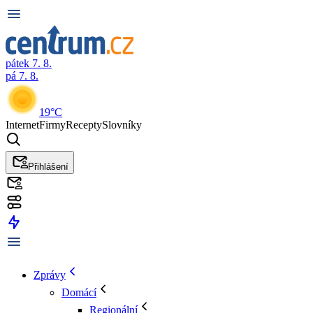
pátek 7. 8.
pá 7. 8.
19°C
Internet
Firmy
Recepty
Slovníky
Přihlášení
Zprávy
Domácí
Regionální