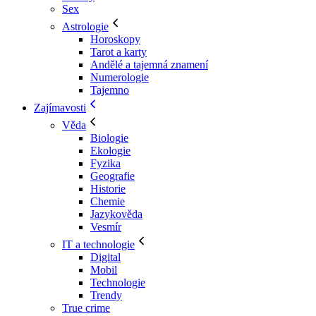
Sex
Astrologie
Horoskopy
Tarot a karty
Andělé a tajemná znamení
Numerologie
Tajemno
Zajímavosti
Věda
Biologie
Ekologie
Fyzika
Geografie
Historie
Chemie
Jazykověda
Vesmír
IT a technologie
Digital
Mobil
Technologie
Trendy
True crime