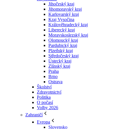
Jihočeský kraj
Jihomoravský kraj
Karlovarský kraj
Kraj Vysočina
Králověhradecký kraj
Liberecký kraj
Moravskoslezský kraj
Olomoucký kraj
Pardubický kraj
Plzeňský kraj
Středočeský kraj
Ústecký kraj
Zlínský kraj
Praha
Brno
Ostrava
Školství
Zdravotnictví
Politika
O počasí
Volby 2026
Zahraničí
Evropa
Slovensko