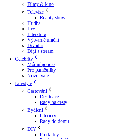
Filmy & kino
Televize
Reality show
Hudba
Hry
Literatura
Výtvarné umění
Divadlo
Digi a stream
Celebrity
Módní policie
Pro pamětníky
Nové tváře
Lifestyle
Cestování
Destinace
Rady na cesty
Bydlení
Interiery
Rady do domu
DIY
Pro kutily