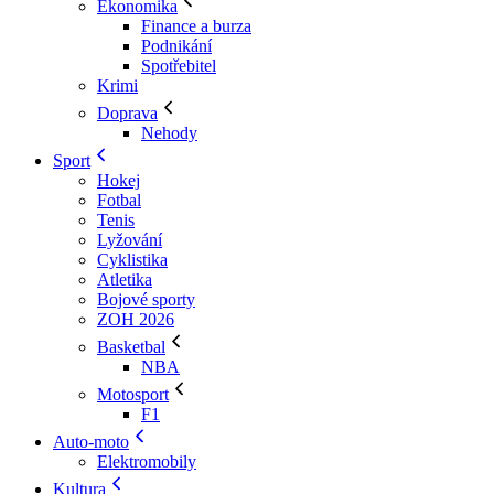
Ekonomika
Finance a burza
Podnikání
Spotřebitel
Krimi
Doprava
Nehody
Sport
Hokej
Fotbal
Tenis
Lyžování
Cyklistika
Atletika
Bojové sporty
ZOH 2026
Basketbal
NBA
Motosport
F1
Auto-moto
Elektromobily
Kultura