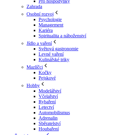
Pro hospodyňky
Zahrada
Osobní rozvoj
Psychologie
Management
Kariéra
Spiritualita a náboženství
Jídlo a vaření
Světová gastronomie
Levné vaření
Kulinářské triky
Mazlíčci
Kočky
Pejskové
Hobby
Modelářství
Včelařství
Rybaření
Letectví
Automobilismus
Adrenalin
Sběratelství
Houbaření