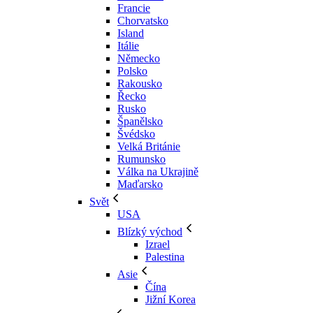
Francie
Chorvatsko
Island
Itálie
Německo
Polsko
Rakousko
Řecko
Rusko
Španělsko
Švédsko
Velká Británie
Rumunsko
Válka na Ukrajině
Maďarsko
Svět
USA
Blízký východ
Izrael
Palestina
Asie
Čína
Jižní Korea