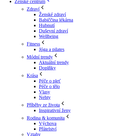
Ženské centrum
Zdraví
Ženské zdraví
Babiččina lékárna
Hubnutí
Duševní zdraví
Wellbeing
Fitness
Jóga a pilates
Módní trendy
Aktuální trendy
Doplňky
Krása
Péče o pleť
Péče o tělo
Vlasy
Nehty
Příběhy ze života
Inspirativní ženy
Rodina & komunita
Výchova
Přátelství
Vztahy