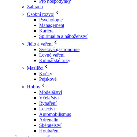
Pro hospodyňky
Zahrada
Osobní rozvoj
Psychologie
Management
Kariéra
Spiritualita a náboženství
Jídlo a vaření
Světová gastronomie
Levné vaření
Kulinářské triky
Mazlíčci
Kočky
Pejskové
Hobby
Modelářství
Včelařství
Rybaření
Letectví
Automobilismus
Adrenalin
Sběratelství
Houbaření