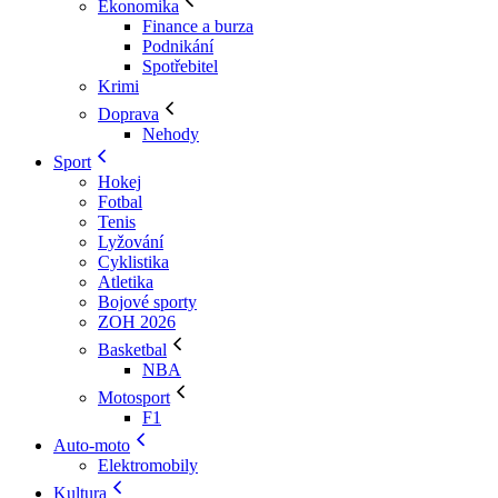
Ekonomika
Finance a burza
Podnikání
Spotřebitel
Krimi
Doprava
Nehody
Sport
Hokej
Fotbal
Tenis
Lyžování
Cyklistika
Atletika
Bojové sporty
ZOH 2026
Basketbal
NBA
Motosport
F1
Auto-moto
Elektromobily
Kultura