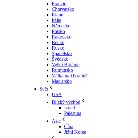
Francie
Chorvatsko
Island
Itálie
Německo
Polsko
Rakousko
Řecko
Rusko
Španělsko
Švédsko
Velká Británie
Rumunsko
Válka na Ukrajině
Maďarsko
Svět
USA
Blízký východ
Izrael
Palestina
Asie
Čína
Jižní Korea