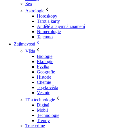
Sex
Astrologie
Horoskopy
Tarot a karty
Andělé a tajemná znamení
Numerologie
Tajemno
Zajímavosti
Věda
Biologie
Ekologie
Fyzika
Geografie
Historie
Chemie
Jazykověda
Vesmír
IT a technologie
Digital
Mobil
Technologie
Trendy
True crime