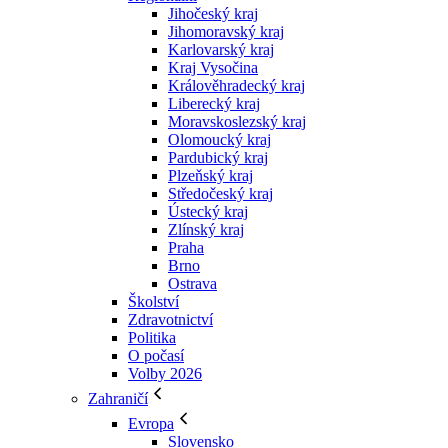
Jihočeský kraj
Jihomoravský kraj
Karlovarský kraj
Kraj Vysočina
Králověhradecký kraj
Liberecký kraj
Moravskoslezský kraj
Olomoucký kraj
Pardubický kraj
Plzeňský kraj
Středočeský kraj
Ústecký kraj
Zlínský kraj
Praha
Brno
Ostrava
Školství
Zdravotnictví
Politika
O počasí
Volby 2026
Zahraničí
Evropa
Slovensko