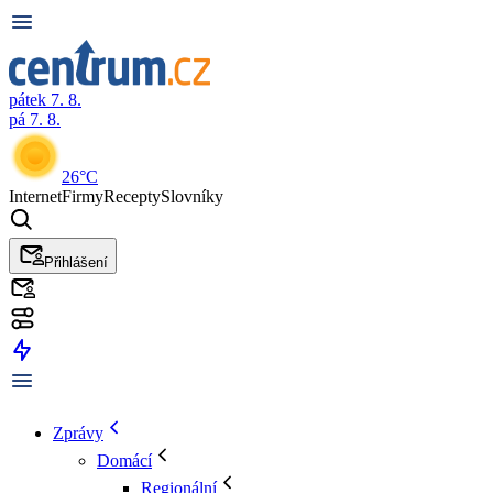
pátek 7. 8.
pá 7. 8.
26°C
Internet
Firmy
Recepty
Slovníky
Přihlášení
Zprávy
Domácí
Regionální