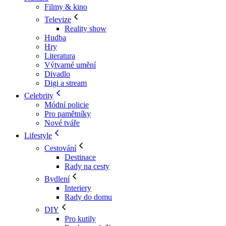
Filmy & kino
Televize
Reality show
Hudba
Hry
Literatura
Výtvarné umění
Divadlo
Digi a stream
Celebrity
Módní policie
Pro pamětníky
Nové tváře
Lifestyle
Cestování
Destinace
Rady na cesty
Bydlení
Interiery
Rady do domu
DIY
Pro kutily