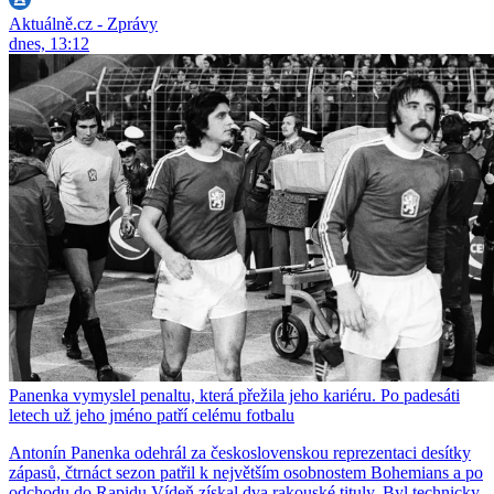
Aktuálně.cz - Zprávy
dnes, 13:12
Panenka vymyslel penaltu, která přežila jeho kariéru. Po padesáti
letech už jeho jméno patří celému fotbalu
Antonín Panenka odehrál za československou reprezentaci desítky
zápasů, čtrnáct sezon patřil k největším osobnostem Bohemians a po
odchodu do Rapidu Vídeň získal dva rakouské tituly. Byl technicky