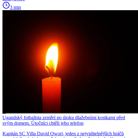
3 min
Ugandský fotbalista zemřel po útoku dlažebními kostkami před
svým domem. Útočníci chtěli jeho telefon
Kapitán SC Villa David Owori, jeden z nejviditelnějších hráčů