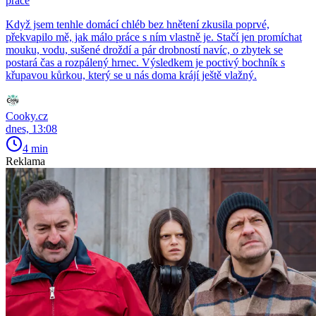
práce
Když jsem tenhle domácí chléb bez hnětení zkusila poprvé,
překvapilo mě, jak málo práce s ním vlastně je. Stačí jen promíchat
mouku, vodu, sušené droždí a pár drobností navíc, o zbytek se
postará čas a rozpálený hrnec. Výsledkem je poctivý bochník s
křupavou kůrkou, který se u nás doma krájí ještě vlažný.
Cooky.cz
dnes, 13:08
4 min
Reklama