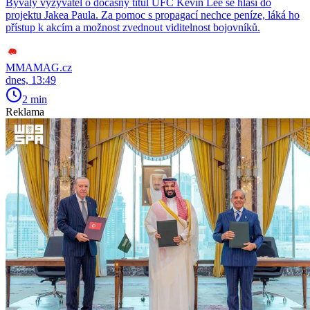
Bývalý vyzyvatel o dočasný titul UFC Kevin Lee se hlásí do
projektu Jakea Paula. Za pomoc s propagací nechce peníze, láká ho
přístup k akcím a možnost zvednout viditelnost bojovníků.
MMAMAG.cz
dnes, 13:49
2 min
Reklama