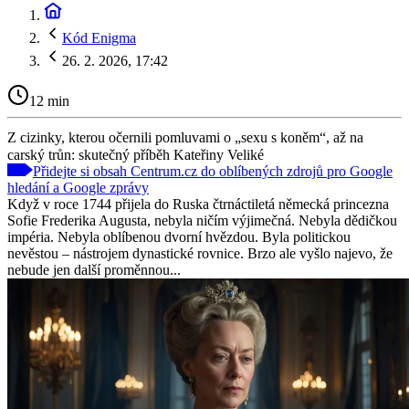
Kód Enigma
26. 2. 2026, 17:42
12 min
Z cizinky, kterou očernili pomluvami o „sexu s koněm“, až na
carský trůn: skutečný příběh Kateřiny Veliké
Přidejte si obsah Centrum.cz do oblíbených zdrojů pro Google
hledání a Google zprávy
Když v roce 1744 přijela do Ruska čtrnáctiletá německá princezna
Sofie Frederika Augusta, nebyla ničím výjimečná. Nebyla dědičkou
impéria. Nebyla oblíbenou dvorní hvězdou. Byla politickou
nevěstou – nástrojem dynastické rovnice. Brzo ale vyšlo najevo, že
nebude jen další proměnnou...