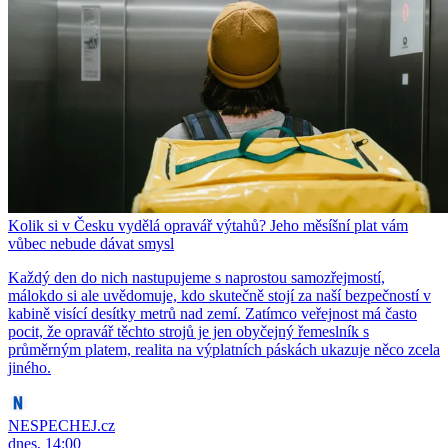
Kolik si v Česku vydělá opravář výtahů? Jeho měsíšní plat vám
vůbec nebude dávat smysl
Každý den do nich nastupujeme s naprostou samozřejmostí,
málokdo si ale uvědomuje, kdo skutečně stojí za naší bezpečností v
kabině visící desítky metrů nad zemí. Zatímco veřejnost má často
pocit, že opravář těchto strojů je jen obyčejný řemeslník s
průměrným platem, realita na výplatních páskách ukazuje něco zcela
jiného.
NESPECHEJ.cz
dnes, 14:00