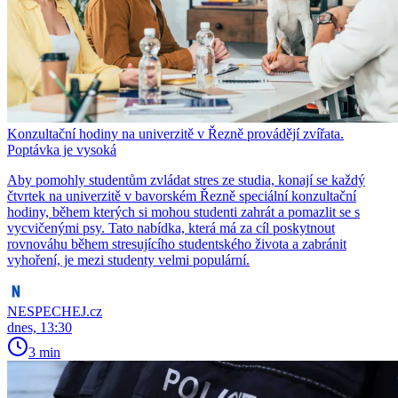
Konzultační hodiny na univerzitě v Řezně provádějí zvířata.
Poptávka je vysoká
Aby pomohly studentům zvládat stres ze studia, konají se každý
čtvrtek na univerzitě v bavorském Řezně speciální konzultační
hodiny, během kterých si mohou studenti zahrát a pomazlit se s
vycvičenými psy. Tato nabídka, která má za cíl poskytnout
rovnováhu během stresujícího studentského života a zabránit
vyhoření, je mezi studenty velmi populární.
NESPECHEJ.cz
dnes, 13:30
3 min