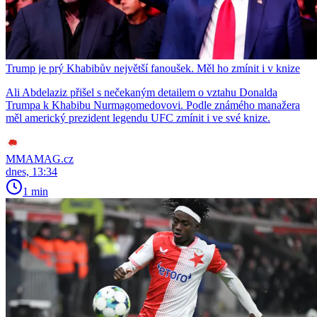
Trump je prý Khabibův největší fanoušek. Měl ho zmínit i v knize
Ali Abdelaziz přišel s nečekaným detailem o vztahu Donalda
Trumpa k Khabibu Nurmagomedovovi. Podle známého manažera
měl americký prezident legendu UFC zmínit i ve své knize.
MMAMAG.cz
dnes, 13:34
1 min