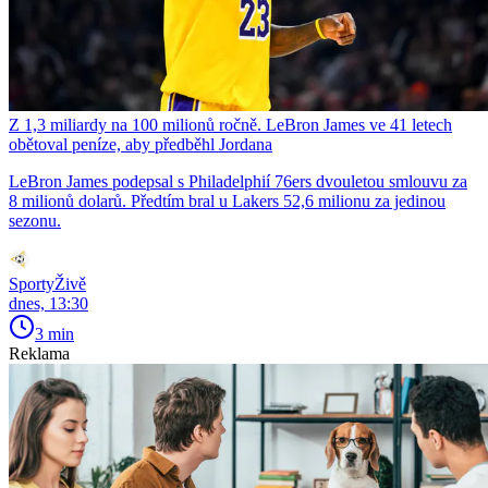
Z 1,3 miliardy na 100 milionů ročně. LeBron James ve 41 letech
obětoval peníze, aby předběhl Jordana
LeBron James podepsal s Philadelphií 76ers dvouletou smlouvu za
8 milionů dolarů. Předtím bral u Lakers 52,6 milionu za jedinou
sezonu.
SportyŽivě
dnes, 13:30
3 min
Reklama