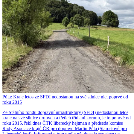
Půta: Kraje letos ze SFDI nedostanou na své silnice nic, poprvé od
roku 2015
Ze Státního fondu dopravní infrastruktury (SFDI) nedostanou letos
kraje na své silnice druhých a třetích tříd ani korunu, je to poprvé od
roku 2015, řekl dnes ČTK liberecký hejtman a předseda komise
Rady Asociace krajů ČR pro dopravu Martin Půta (Starostové pro
Liberecký kraj). Informaci o tom podle něj dostala asociace ve