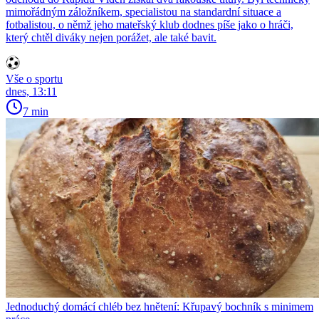
mimořádným záložníkem, specialistou na standardní situace a
fotbalistou, o němž jeho mateřský klub dodnes píše jako o hráči,
který chtěl diváky nejen porážet, ale také bavit.
Vše o sportu
dnes, 13:11
7 min
Jednoduchý domácí chléb bez hnětení: Křupavý bochník s minimem