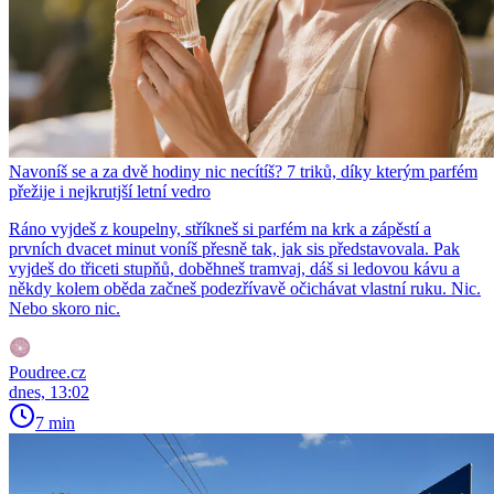
Navoníš se a za dvě hodiny nic necítíš? 7 triků, díky kterým parfém
přežije i nejkrutjší letní vedro
Ráno vyjdeš z koupelny, stříkneš si parfém na krk a zápěstí a
prvních dvacet minut voníš přesně tak, jak sis představovala. Pak
vyjdeš do třiceti stupňů, doběhneš tramvaj, dáš si ledovou kávu a
někdy kolem oběda začneš podezřívavě očichávat vlastní ruku. Nic.
Nebo skoro nic.
Poudree.cz
dnes, 13:02
7 min