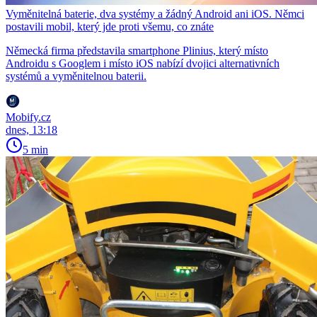
Vyměnitelná baterie, dva systémy a žádný Android ani iOS. Němci
postavili mobil, který jde proti všemu, co znáte
Německá firma představila smartphone Plinius, který místo
Androidu s Googlem i místo iOS nabízí dvojici alternativních
systémů a vyměnitelnou baterii.
Mobify.cz
dnes, 13:18
5 min