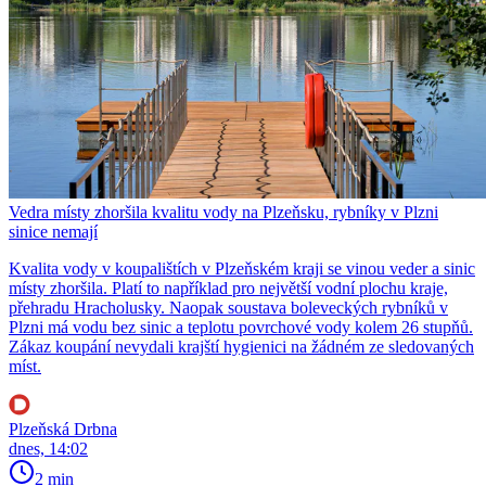
Vedra místy zhoršila kvalitu vody na Plzeňsku, rybníky v Plzni
sinice nemají
Kvalita vody v koupalištích v Plzeňském kraji se vinou veder a sinic
místy zhoršila. Platí to například pro největší vodní plochu kraje,
přehradu Hracholusky. Naopak soustava boleveckých rybníků v
Plzni má vodu bez sinic a teplotu povrchové vody kolem 26 stupňů.
Zákaz koupání nevydali krajští hygienici na žádném ze sledovaných
míst.
Plzeňská Drbna
dnes, 14:02
2 min