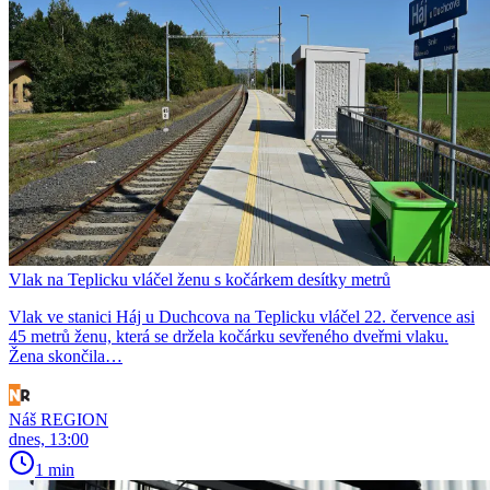
Vlak na Teplicku vláčel ženu s kočárkem desítky metrů
Vlak ve stanici Háj u Duchcova na Teplicku vláčel 22. července asi
45 metrů ženu, která se držela kočárku sevřeného dveřmi vlaku.
Žena skončila…
Náš REGION
dnes, 13:00
1 min