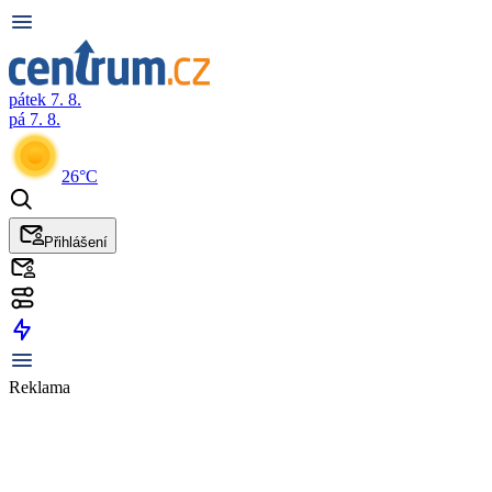
pátek 7. 8.
pá 7. 8.
26°C
Přihlášení
Reklama