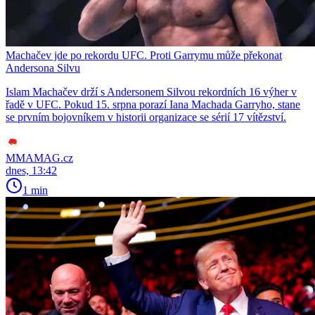
Machačev jde po rekordu UFC. Proti Garrymu může překonat
Andersona Silvu
Islam Machačev drží s Andersonem Silvou rekordních 16 výher v
řadě v UFC. Pokud 15. srpna porazí Iana Machada Garryho, stane
se prvním bojovníkem v historii organizace se sérií 17 vítězství.
MMAMAG.cz
dnes, 13:42
1 min