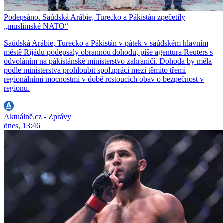
Podepsáno. Saúdská Arábie, Turecko a Pákistán zpečetily
„muslimské NATO“
Saúdská Arábie, Turecko a Pákistán v pátek v saúdském hlavním
městě Rijádu podepsaly obrannou dohodu, píše agentura Reuters s
odvoláním na pákistánské ministerstvo zahraničí. Dohoda by měla
podle ministerstva prohloubit spolupráci mezi těmito třemi
regionálními mocnostmi v době rostoucích obav o bezpečnost v
regionu.
Aktuálně.cz - Zprávy
dnes, 13:46