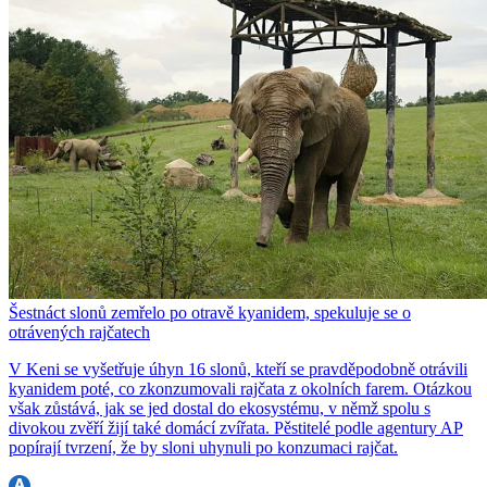
Šestnáct slonů zemřelo po otravě kyanidem, spekuluje se o
otrávených rajčatech
V Keni se vyšetřuje úhyn 16 slonů, kteří se pravděpodobně otrávili
kyanidem poté, co zkonzumovali rajčata z okolních farem. Otázkou
však zůstává, jak se jed dostal do ekosystému, v němž spolu s
divokou zvěří žijí také domácí zvířata. Pěstitelé podle agentury AP
popírají tvrzení, že by sloni uhynuli po konzumaci rajčat.