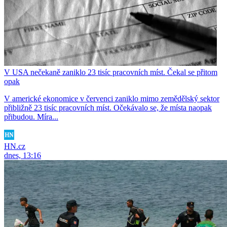
V USA nečekaně zaniklo 23 tisíc pracovních míst. Čekal se přitom
opak
V americké ekonomice v červenci zaniklo mimo zemědělský sektor
přibližně 23 tisíc pracovních míst. Očekávalo se, že místa naopak
přibudou. Míra...
HN.cz
dnes, 13:16