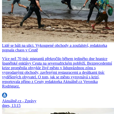
Lidé se báli na ulici. Vykoupené obchody a zoufalství, redaktorka
popsala chaos v Ceutě
Více než 70 tisíc migrantů překročilo během jediného dne hranice
španělské enklávy Ceuta na severoafrickém pobřeží. Bezprecedentní
krize proměnila obvykle živé město v liduprázdnou zónu s
vyprodanými obchody, zavřenými restauracemi a desítkami tisíc
vyděšených obyvatel. O tom, jak se město vyrovnává s krizí,
reportovala přímo z Ceuty redaktorka Aktuálně.cz Veronika
Rodriguez.
Aktuálně.cz - Zprávy
dnes, 13:15