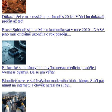
Důkaz ležel v marsovském prachu přes 20 let. Vědci ho dokázali
přečíst až teď
Rover Spirit přestal na Marsu komunikovat v roce 2010 a NASA
jeho misi oficiálně ukončila o rok později....
Elektrické stimulátory bloudivého nervu: medicína, naděje i
wellness byznys. Dá se jim věřit?
Bloudivý nerv se stal hvězdou moderního biohackingu. Stačí pár
minut na internetu a člověk narazí na sliby...