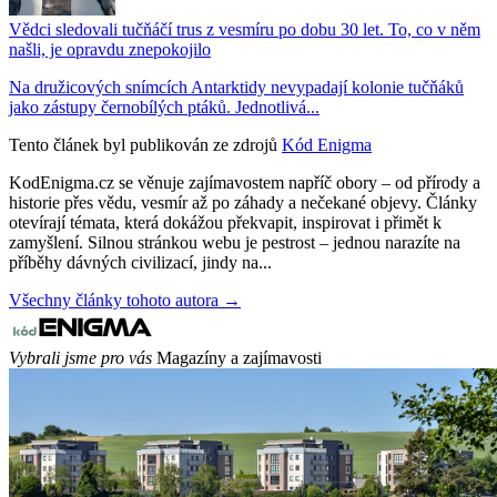
Vědci sledovali tučňáčí trus z vesmíru po dobu 30 let. To, co v něm
našli, je opravdu znepokojilo
Na družicových snímcích Antarktidy nevypadají kolonie tučňáků
jako zástupy černobílých ptáků. Jednotlivá...
Tento článek byl publikován ze zdrojů
Kód Enigma
KodEnigma.cz se věnuje zajímavostem napříč obory – od přírody a
historie přes vědu, vesmír až po záhady a nečekané objevy. Články
otevírají témata, která dokážou překvapit, inspirovat i přimět k
zamyšlení. Silnou stránkou webu je pestrost – jednou narazíte na
příběhy dávných civilizací, jindy na...
Všechny články tohoto autora →
Vybrali jsme pro vás
Magazíny a zajímavosti