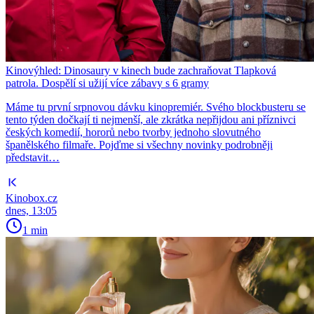
Kinovýhled: Dinosaury v kinech bude zachraňovat Tlapková
patrola. Dospělí si užijí více zábavy s 6 gramy
Máme tu první srpnovou dávku kinopremiér. Svého blockbusteru se
tento týden dočkají ti nejmenší, ale zkrátka nepřijdou ani příznivci
českých komedií, hororů nebo tvorby jednoho slovutného
španělského filmaře. Pojďme si všechny novinky podrobněji
představit…
Kinobox.cz
dnes, 13:05
1 min