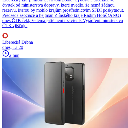
čtvrtek od ministerstva dopravy, které uvedlo, že nemá žádnou
rezervu, kterou by mohlo krajům prostřednictvím SFDI poskytnout.
Předseda asociace a hejtman Zlínského kraje Radim Holiš (ANO)
dnes ČTK řekl, že téma ještě není uzavřené. Vyjádření ministerstva
ČTK zjišťuje.
Liberecká Drbna
dnes, 13:20
2 min