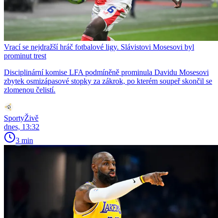
Vrací se nejdražší hráč fotbalové ligy. Slávistovi Mosesovi byl
prominut trest
Disciplinární komise LFA podmíněně prominula Davidu Mosesovi
zbytek osmizápasové stopky za zákrok, po kterém soupeř skončil se
zlomenou čelistí.
SportyŽivě
dnes, 13:32
3 min