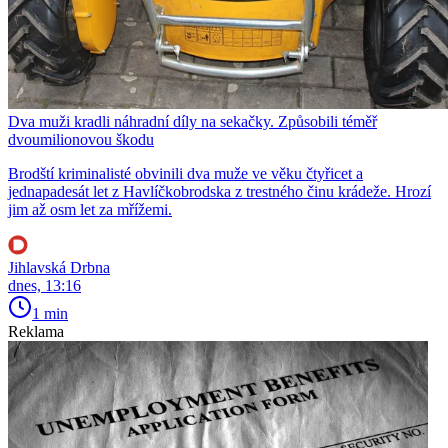
Dva muži kradli náhradní díly na sekačky. Způsobili téměř
dvoumilionovou škodu
Brodští kriminalisté obvinili dva muže ve věku čtyřicet a
jednapadesát let z Havlíčkobrodska z trestného činu krádeže. Hrozí
jim až osm let za mřížemi.
Jihlavská Drbna
dnes, 13:16
1 min
Reklama