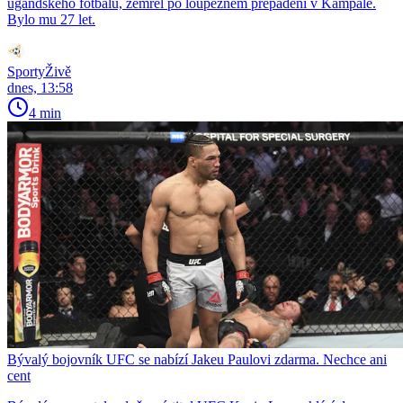
ugandského fotbalu, zemřel po loupežném přepadení v Kampale.
Bylo mu 27 let.
SportyŽivě
dnes, 13:58
4 min
Bývalý bojovník UFC se nabízí Jakeu Paulovi zdarma. Nechce ani
cent