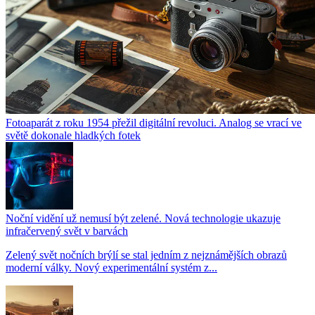
Fotoaparát z roku 1954 přežil digitální revoluci. Analog se vrací ve
světě dokonale hladkých fotek
Noční vidění už nemusí být zelené. Nová technologie ukazuje
infračervený svět v barvách
Zelený svět nočních brýlí se stal jedním z nejznámějších obrazů
moderní války. Nový experimentální systém z...