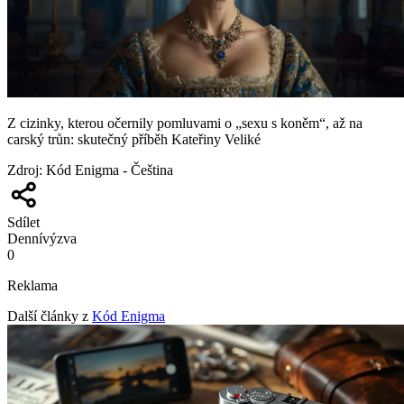
Z cizinky, kterou očernily pomluvami o „sexu s koněm“, až na
carský trůn: skutečný příběh Kateřiny Veliké
Zdroj
:
Kód Enigma - Čeština
Sdílet
Denní
výzva
0
Reklama
Další články z
Kód Enigma