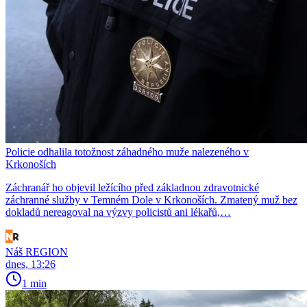
Policie odhalila totožnost záhadného muže nalezeného v
Krkonoších
Záchranář ho objevil ležícího před základnou zdravotnické
záchranné služby v Temném Dole v Krkonoších. Zmatený muž bez
dokladů nereagoval na výzvy policistů ani lékařů,…
Náš REGION
dnes, 13:26
1 min