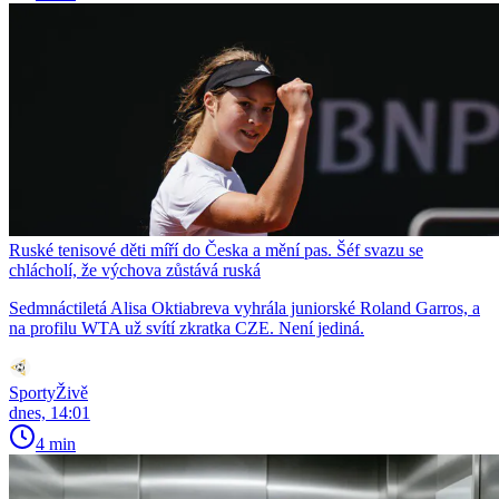
Ruské tenisové děti míří do Česka a mění pas. Šéf svazu se
chlácholí, že výchova zůstává ruská
Sedmnáctiletá Alisa Oktiabreva vyhrála juniorské Roland Garros, a
na profilu WTA už svítí zkratka CZE. Není jediná.
SportyŽivě
dnes, 14:01
4 min