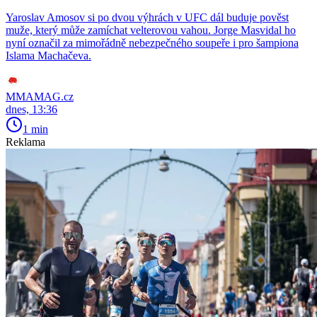
Yaroslav Amosov si po dvou výhrách v UFC dál buduje pověst
muže, který může zamíchat velterovou vahou. Jorge Masvidal ho
nyní označil za mimořádně nebezpečného soupeře i pro šampiona
Islama Machačeva.
MMAMAG.cz
dnes, 13:36
1 min
Reklama