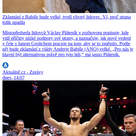
Zklamání z Babiše bude velké, tvrdí vlivný lidovec. Ví, proč strana
tolik upadla
Místopředseda lidovců Václav Pláteník v rozhovoru popisuje, kde
vidí příčiny nízké podpory své strany, a naznačuje, jak nové vedení
v čele s Janem Grolichem pracuje na tom, aby se to změnilo. Podle
něj bude zklamání z vlády Andreje Babiše (ANO) velké. „Pro nás je
hlavní být alternativou právě pro tyto lidi,“ má jasno Pláteník.
Aktuálně.cz - Zprávy
dnes, 14:07