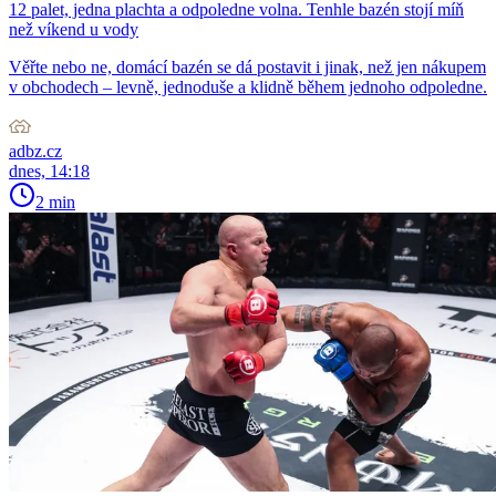
12 palet, jedna plachta a odpoledne volna. Tenhle bazén stojí míň
než víkend u vody
Věřte nebo ne, domácí bazén se dá postavit i jinak, než jen nákupem
v obchodech – levně, jednoduše a klidně během jednoho odpoledne.
adbz.cz
dnes, 14:18
2 min