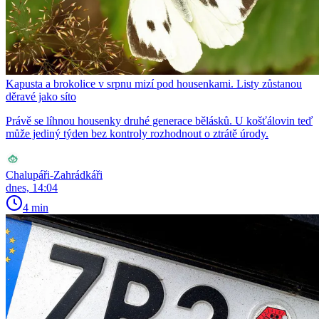
Kapusta a brokolice v srpnu mizí pod housenkami. Listy zůstanou
děravé jako síto
Právě se líhnou housenky druhé generace bělásků. U košťálovin teď
může jediný týden bez kontroly rozhodnout o ztrátě úrody.
Chalupáři-Zahrádkáři
dnes, 14:04
4 min