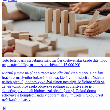
Tuto legendární stavebnici mělo za Československa každé dítě. Kdo
nepostrácel dílky, má dnes od sběratelů 15 000 Kč
Možná ji máte na půdě v zaprášené dřevěné krabici i vy. Geniální
hračka z masivního bukového dřeva, která voní historií a dětstvím
našich předků, dodnes vyvolává silnou nostalgii. Málokdo však ví,
že její vznik provázelo obrovské rodinné zoufalství a že její
skutečný původ halí hluboce zakořeněný omyl. Pokud doma
schováváte kompletní sadu v dobrém stavu, můžete v rukou držet
nečekané bohatství.