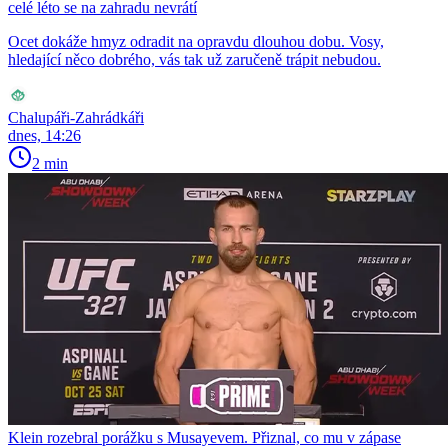
celé léto se na zahradu nevrátí
Ocet dokáže hmyz odradit na opravdu dlouhou dobu. Vosy,
hledající něco dobrého, vás tak už zaručeně trápit nebudou.
Chalupáři-Zahrádkáři
dnes, 14:26
2 min
Klein rozebral porážku s Musayevem. Přiznal, co mu v zápase