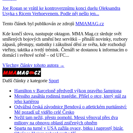
Joe Rogan se vrátil ke kontroverznímu konci duelu Oleksandra
Usyka s Ricem Verhoevenem. Podle něj nešlo jen...
Tento článek byl publikován ze zdrojů
MMAMAG.cz
Kde končí slova, nastupuje oktagon. MMA Mag.cz sleduje svět
smíšených bojových umění bez servítků – přináší novinky, rozbory
zápasů, přestupy, statistiky i zákulisní dění ze světa, kde rozhodují
vteřiny, taktika a tvrdý trénink. Čtenáři se dostanou k informacím o
domácí i světové scéně – od UFC...
Všechny články tohoto autora →
Další články z kategorie
Sport
Hamilton v Barceloně předvedl výkon pravého šampiona
Messiho zasáhla rodinná tragédie. Přišel o otce, který stál za
jeho kariérou
Odvážná česká závodnice Bendová o atletickém puritánství:
Mé pozadí už vidělo celé Česko
Nežil tam nežil, přesto pomohl. Messi věnoval přes dva
miliony na obnovu oblastí zničených ohněm
Sparta na turné v USA zažila ovace, bitku i naprostý bizár.