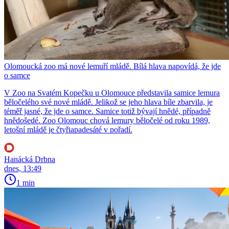
Olomoucká zoo má nové lemuří mládě. Bílá hlava napovídá, že jde
o samce
V Zoo na Svatém Kopečku u Olomouce představila samice lemura
běločelého své nové mládě. Jelikož se jeho hlava bíle zbarvila, je
téměř jasné, že jde o samce. Samice totiž bývají hnědé, případně
hnědošedé. Zoo Olomouc chová lemury běločelé od roku 1989,
letošní mládě je čtyřiapadesáté v pořadí.
Hanácká Drbna
dnes, 13:49
1 min