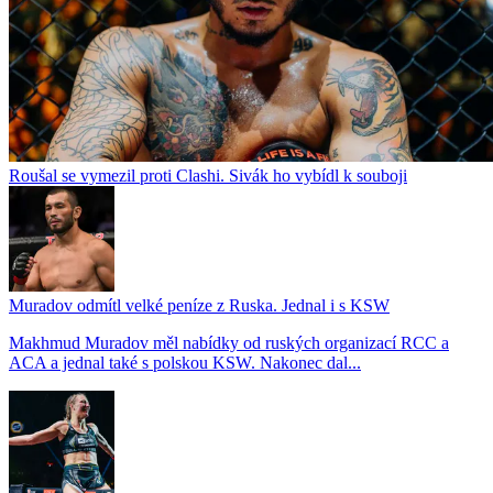
Roušal se vymezil proti Clashi. Sivák ho vybídl k souboji
Muradov odmítl velké peníze z Ruska. Jednal i s KSW
Makhmud Muradov měl nabídky od ruských organizací RCC a
ACA a jednal také s polskou KSW. Nakonec dal...