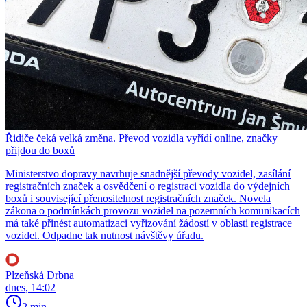
Řidiče čeká velká změna. Převod vozidla vyřídí online, značky
přijdou do boxů
Ministerstvo dopravy navrhuje snadnější převody vozidel, zasílání
registračních značek a osvědčení o registraci vozidla do výdejních
boxů i související přenositelnost registračních značek. Novela
zákona o podmínkách provozu vozidel na pozemních komunikacích
má také přinést automatizaci vyřizování žádostí v oblasti registrace
vozidel. Odpadne tak nutnost návštěvy úřadu.
Plzeňská Drbna
dnes, 14:02
2 min