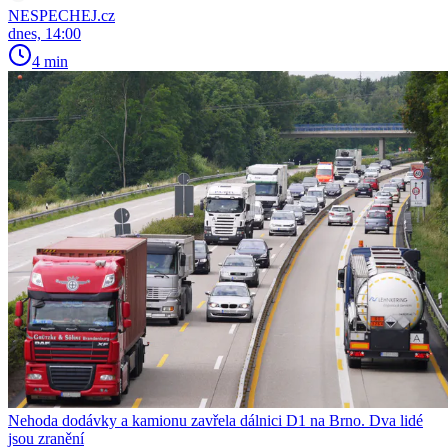
NESPECHEJ.cz
dnes, 14:00
4 min
Nehoda dodávky a kamionu zavřela dálnici D1 na Brno. Dva lidé
jsou zranění