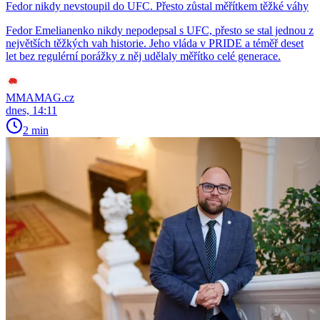
Fedor nikdy nevstoupil do UFC. Přesto zůstal měřítkem těžké váhy
Fedor Emelianenko nikdy nepodepsal s UFC, přesto se stal jednou z
největších těžkých vah historie. Jeho vláda v PRIDE a téměř deset
let bez regulérní porážky z něj udělaly měřítko celé generace.
MMAMAG.cz
dnes, 14:11
2 min