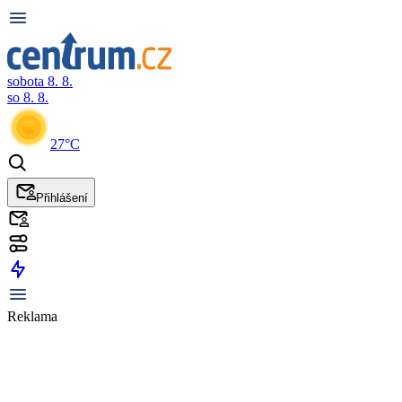
sobota 8. 8.
so 8. 8.
27°C
Přihlášení
Reklama