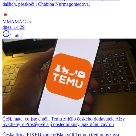
dalších, přeskočí i Chabiba Nurmagomedova.
MMAMAG.cz
dnes, 14:29
1 min
Češi, máte, co jste chtěli. Temu zničilo českého dodavatele Alzy.
Švadleny v Prostějově šijí poslední kusy, pak dílnu zavřou
Česká firma FIXED.zone přišla kvůli Temu o třetinu byznysu.