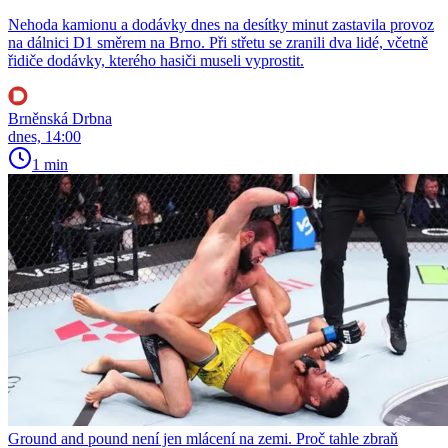
Nehoda kamionu a dodávky dnes na desítky minut zastavila provoz
na dálnici D1 směrem na Brno. Při střetu se zranili dva lidé, včetně
řidiče dodávky, kterého hasiči museli vyprostit.
Brněnská Drbna
dnes, 14:00
1 min
Ground and pound není jen mlácení na zemi. Proč tahle zbraň