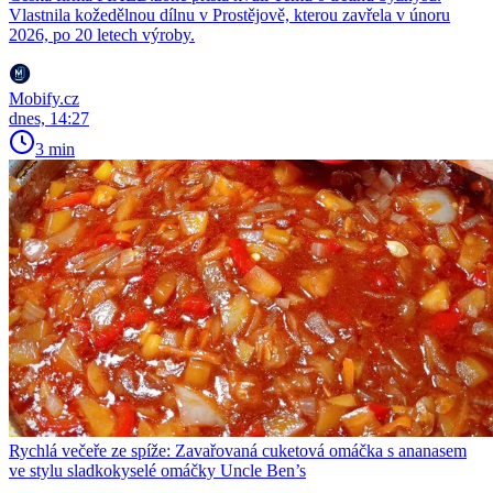
Vlastnila kožedělnou dílnu v Prostějově, kterou zavřela v únoru
2026, po 20 letech výroby.
Mobify.cz
dnes, 14:27
3 min
Rychlá večeře ze spíže: Zavařovaná cuketová omáčka s ananasem
ve stylu sladkokyselé omáčky Uncle Ben’s