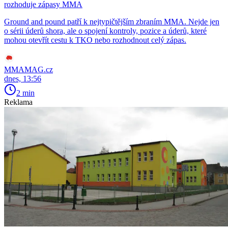
rozhoduje zápasy MMA
Ground and pound patří k nejtypičtějším zbraním MMA. Nejde jen
o sérii úderů shora, ale o spojení kontroly, pozice a úderů, které
mohou otevřít cestu k TKO nebo rozhodnout celý zápas.
MMAMAG.cz
dnes, 13:56
2 min
Reklama