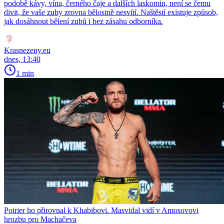
podobě kávy, vína, černého čaje a dalších laskomin, není se čemu
divit, že vaše zuby zrovna bělostně nesvítí. Naštěstí existuje způsob,
jak dosáhnout bělení zubů i bez zásahu odborníka.
Krasnezeny.eu
dnes, 13:40
1 min
Poirier ho přirovnal k Khabibovi. Masvidal vidí v Amosovovi
hrozbu pro Machačeva