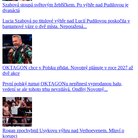
Szabová stoupá světovým žebříčkem. Po výhře nad Pudilovou je
dvanáctá
Lucia Szabová po titulové výhře nad Lucií Pudilovou poskočila v
bantamové váze o dvě místa. Neporažená...
OKTAGON chce v Polsku přidat. Novotný plánuje v roce 2027 až
dvě akce
První polský turnaj OKTAGONu nepřinesl vyprodanou halu,
vedení se ale tohoto trhu nevzdává. Ondřej Novotný...
Rogan zpochybnil Usykovu výhru nad Verhoevenem. Mluví o
korupci