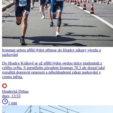
Ironman sebou příští týden přinese do Hradce zákazy vjezdu a
parkování
Do Hradce Králové se už příští týden sjedou tisíce triatlonistů z
celého světa. S prestižním závodem Ironman 70.3 ale dorazí také
rozsáhlá dopravní omezení a několikadenní zákaz parkování v
centru města.
Hradecká Drbna
dnes, 13:33
1 min