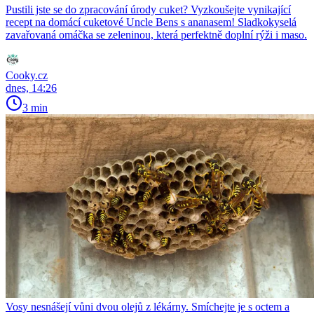
Pustili jste se do zpracování úrody cuket? Vyzkoušejte vynikající
recept na domácí cuketové Uncle Bens s ananasem! Sladkokyselá
zavařovaná omáčka se zeleninou, která perfektně doplní rýži i maso.
Cooky.cz
dnes, 14:26
3 min
Vosy nesnášejí vůni dvou olejů z lékárny. Smíchejte je s octem a