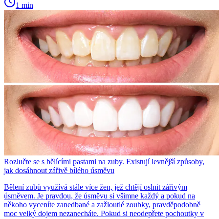
1 min
Rozlučte se s bělícími pastami na zuby. Existují levnější způsoby,
jak dosáhnout zářivě bílého úsměvu
Bělení zubů využívá stále více žen, jež chtějí oslnit zářivým
úsměvem. Je pravdou, že úsměvu si všimne každý a pokud na
někoho vyceníte zanedbané a zažloutlé zoubky, pravděpodobně
moc velký dojem nezanecháte. Pokud si neodepřete pochoutky v