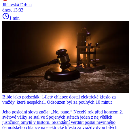
Jihlavská Drbna
dnes, 13:33
1 min
Bible jako podsedák: 14letý chlapec dostal elektrické křeslo za
vraždy, které nespáchal. Odsouzen byl za pouhých 10 minut
Jeho poslední slova zněla: „Ne, pane.“ Necelý rok před koncem 2.
světové války se stal ve Spojených státech jeden z největších
justičních omylů v historii. Skandální verdikt poslal nevinného
černošského chlapce na elektrické křeslo za vraždy dvou bílých