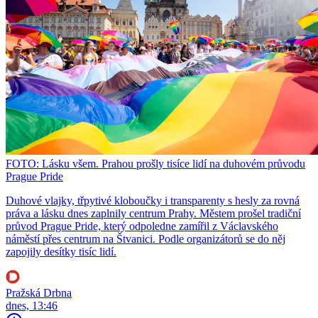
FOTO: Lásku všem. Prahou prošly tisíce lidí na duhovém průvodu
Prague Pride
Duhové vlajky, třpytivé kloboučky i transparenty s hesly za rovná
práva a lásku dnes zaplnily centrum Prahy. Městem prošel tradiční
průvod Prague Pride, který odpoledne zamířil z Václavského
náměstí přes centrum na Štvanici. Podle organizátorů se do něj
zapojily desítky tisíc lidí.
Pražská Drbna
dnes, 13:46