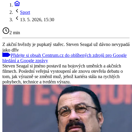
Sport
13. 5. 2026, 15:30
2 min
Z akční hvězdy je pupkatý stařec. Steven Seagal už dávno nevypadá
jako dřív
Přidejte si obsah Centrum.cz do oblíbených zdrojů pro Google
hledání a Google zprávy
Steven Seagal si jméno postavil na bojových uměních a akčních
filmech. Poslední veřejná vystoupení ale znovu otevřela debatu o
tom, jak výrazně se změnil muž, jehož kariéra stála na rychlých
pohybech, technice a tvrdém výrazu.