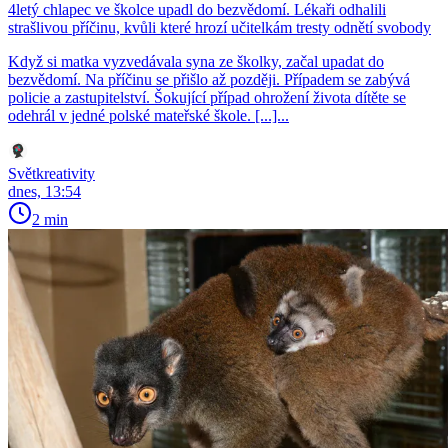
4letý chlapec ve školce upadl do bezvědomí. Lékaři odhalili
strašlivou příčinu, kvůli které hrozí učitelkám tresty odnětí svobody
Když si matka vyzvedávala syna ze školky, začal upadat do
bezvědomí. Na příčinu se přišlo až později. Případem se zabývá
policie a zastupitelství. Šokující případ ohrožení života dítěte se
odehrál v jedné polské mateřské škole. [...]...
Světkreativity
dnes, 13:54
2 min