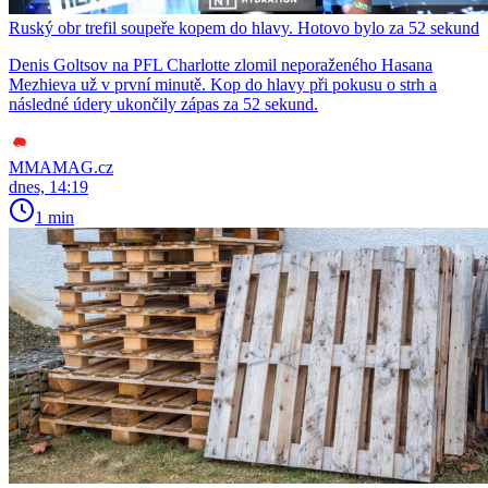
Ruský obr trefil soupeře kopem do hlavy. Hotovo bylo za 52 sekund
Denis Goltsov na PFL Charlotte zlomil neporaženého Hasana
Mezhieva už v první minutě. Kop do hlavy při pokusu o strh a
následné údery ukončily zápas za 52 sekund.
MMAMAG.cz
dnes, 14:19
1 min