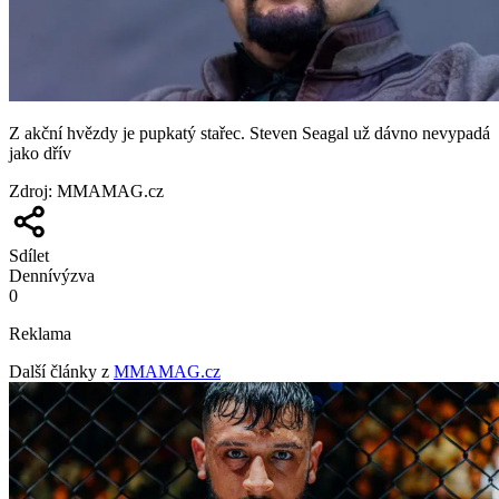
Z akční hvězdy je pupkatý stařec. Steven Seagal už dávno nevypadá
jako dřív
Zdroj
:
MMAMAG.cz
Sdílet
Denní
výzva
0
Reklama
Další články z
MMAMAG.cz