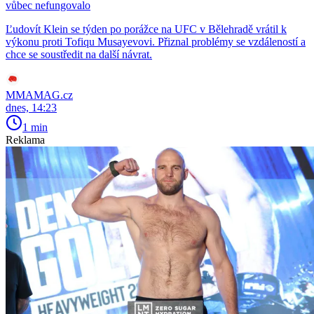
vůbec nefungovalo
Ľudovít Klein se týden po porážce na UFC v Bělehradě vrátil k
výkonu proti Tofiqu Musayevovi. Přiznal problémy se vzdáleností a
chce se soustředit na další návrat.
MMAMAG.cz
dnes, 14:23
1 min
Reklama