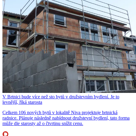
V Brtnici bude více než sto bytů v družstevním bydlení. Je to
levnější, říká starosta
Celkem 106 nových bytů v lokalitě Niva projektuje brtnická
radnice. Plánuje následně nabídnout družstevní bydlení, tato forma
může dle starosty až o čtvrtinu snížit cenu.