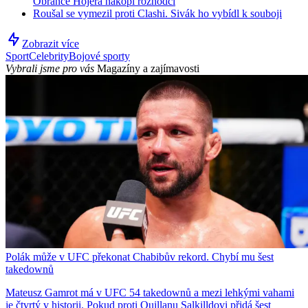
Obránce Hojera nakopl rozhodčí
Roušal se vymezil proti Clashi. Sivák ho vybídl k souboji
Zobrazit více
Sport
Celebrity
Bojové sporty
Vybrali jsme pro vás
Magazíny a zajímavosti
Polák může v UFC překonat Chabibův rekord. Chybí mu šest
takedownů
Mateusz Gamrot má v UFC 54 takedownů a mezi lehkými vahami
je čtvrtý v historii. Pokud proti Quillanu Salkilldovi přidá šest