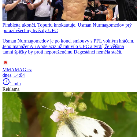
Pimbletta ukončí, Topuriu knokautuje. Usman Nurmagomedov prý
porazí všechny hvězdy UFC
Usman Nurmagomedov je po konci smlouvy s PFL volným hráčem.
Jeho manažer Ali Abdelaziz už mluví o UFC a tvrdí, že většina
tamní špičky by proti neporaženému Dagestánci neměla stačit.
MMAMAG.cz
dnes, 14:04
1 min
Reklama