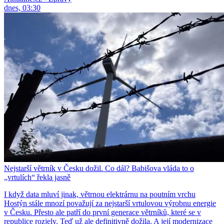
dnes, 03:30
Nejstarší větrník v Česku dožil. Co dál? Babišova vláda to o
„vrtulích“ řekla jasně
I když data mluví jinak, větrnou elektrárnu na poutním vrchu
Hostýn stále mnozí považují za nejstarší vrtulovou výrobnu energie
v Česku. Přesto ale patří do první generace větrníků, které se v
republice rozjely. Teď už ale definitivně dožila. A její modernizace