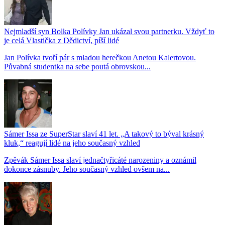
Nejmladší syn Bolka Polívky Jan ukázal svou partnerku. Vždyť to
je celá Vlastička z Dědictví, píší lidé
Jan Polívka tvoří pár s mladou herečkou Anetou Kalertovou.
Půvabná studentka na sebe poutá obrovskou...
Sámer Issa ze SuperStar slaví 41 let. „A takový to býval krásný
kluk,“ reagují lidé na jeho současný vzhled
Zpěvák Sámer Issa slaví jednačtyřicáté narozeniny a oznámil
dokonce zásnuby. Jeho současný vzhled ovšem na...