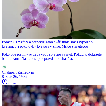
Poměr 4:1 z kávy a česneku: zahrádkáři tuhle směs sypou do
květináčů a pokojovky kvetou i v zimě. Mšice z ní utečou
Pokojové rostliny je třeba vždy správně vyživit. Pokud to dokážete,
budou vám dělat radost po opravdu dlouhá léta.
Chalupáři-Zahrádkáři
8. 8. 2026, 19:32
2 min