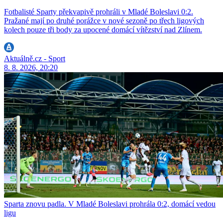
Fotbalisté Sparty překvapivě prohráli v Mladé Boleslavi 0:2.
Pražané mají po druhé porážce v nové sezoně po třech ligových
kolech pouze tři body za upocené domácí vítězství nad Zlínem.
Aktuálně.cz - Sport
8. 8. 2026, 20:20
Sparta znovu padla. V Mladé Boleslavi prohrála 0:2, domácí vedou
ligu