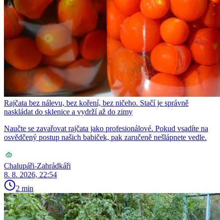
Rajčata bez nálevu, bez koření, bez ničeho. Stačí je správně
naskládat do sklenice a vydrží až do zimy
Naučte se zavařovat rajčata jako profesionálové. Pokud vsadíte na
osvědčený postup našich babiček, pak zaručeně nešlápnete vedle.
Chalupáři-Zahrádkáři
8. 8. 2026, 22:54
2 min