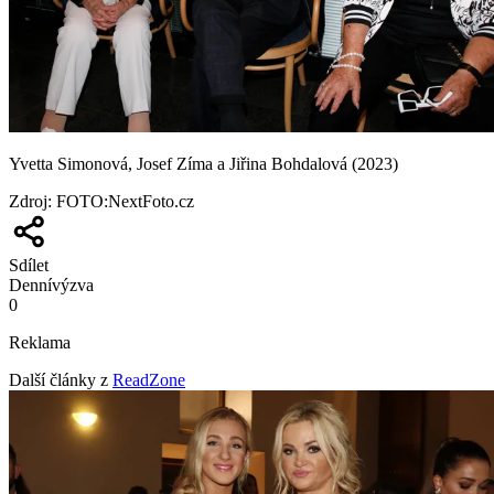
Yvetta Simonová, Josef Zíma a Jiřina Bohdalová (2023)
Zdroj
:
FOTO:NextFoto.cz
Sdílet
Denní
výzva
0
Reklama
Další články z
ReadZone