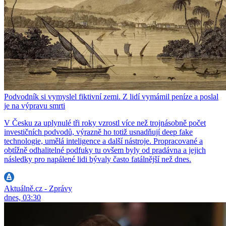
Podvodník si vymyslel fiktivní zemi. Z lidí vymámil peníze a poslal
je na výpravu smrti
V Česku za uplynulé tři roky vzrostl více než trojnásobně počet
investičních podvodů, výrazně ho totiž usnadňují deep fake
technologie, umělá inteligence a další nástroje. Propracované a
obtížně odhalitelné podfuky tu ovšem byly od pradávna a jejich
následky pro napálené lidi bývaly často fatálnější než dnes.
Aktuálně.cz - Zprávy
dnes, 03:30