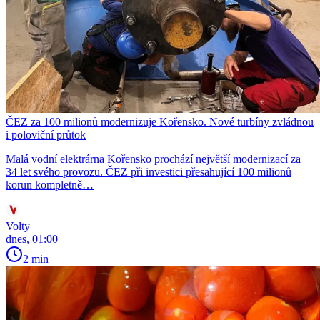
ČEZ za 100 milionů modernizuje Kořensko. Nové turbíny zvládnou
i poloviční průtok
Malá vodní elektrárna Kořensko prochází největší modernizací za
34 let svého provozu. ČEZ při investici přesahující 100 milionů
korun kompletně…
Volty
dnes, 01:00
2 min