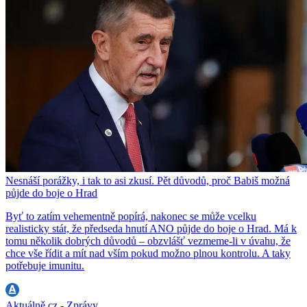
Nesnáší porážky, i tak to asi zkusí. Pět důvodů, proč Babiš možná
půjde do boje o Hrad
Byť to zatím vehementně popírá, nakonec se může vcelku
realisticky stát, že předseda hnutí ANO půjde do boje o Hrad. Má k
tomu několik dobrých důvodů – obzvlášť vezmeme-li v úvahu, že
chce vše řídit a mít nad vším pokud možno plnou kontrolu. A taky
potřebuje imunitu.
Aktuálně.cz - Zprávy