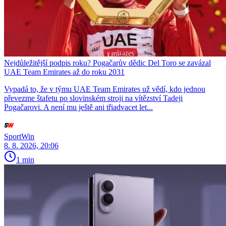
Nejdůležitější podpis roku? Pogačarův dědic Del Toro se zavázal
UAE Team Emirates až do roku 2031
Vypadá to, že v týmu UAE Team Emirates už vědí, kdo jednou
převezme štafetu po slovinském stroji na vítězství Tadeji
Pogačarovi. A není mu ještě ani třiadvacet let...
SportWin
8. 8. 2026, 20:06
1 min