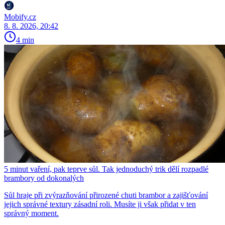
Mobify.cz
8. 8. 2026, 20:42
4 min
5 minut vaření, pak teprve sůl. Tak jednoduchý trik dělí rozpadlé
brambory od dokonalých
Sůl hraje při zvýrazňování přirozené chuti brambor a zajišťování
jejich správné textury zásadní roli. Musíte ji však přidat v ten
správný moment.