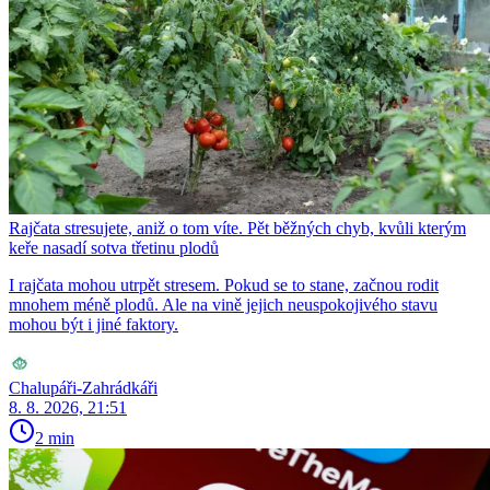
Rajčata stresujete, aniž o tom víte. Pět běžných chyb, kvůli kterým
keře nasadí sotva třetinu plodů
I rajčata mohou utrpět stresem. Pokud se to stane, začnou rodit
mnohem méně plodů. Ale na vině jejich neuspokojivého stavu
mohou být i jiné faktory.
Chalupáři-Zahrádkáři
8. 8. 2026, 21:51
2 min