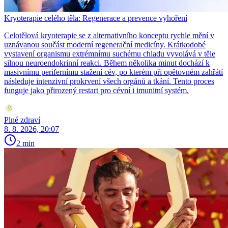
Kryoterapie celého těla: Regenerace a prevence vyhoření
Celotělová kryoterapie se z alternativního konceptu rychle mění v
uznávanou součást moderní regenerační medicíny. Krátkodobé
vystavení organismu extrémnímu suchému chladu vyvolává v těle
silnou neuroendokrinní reakci. Během několika minut dochází k
masivnímu perifernímu stažení cév, po kterém při opětovném zahřátí
následuje intenzivní prokrvení všech orgánů a tkání. Tento proces
funguje jako přirozený restart pro cévní i imunitní systém.
Plné zdraví
8. 8. 2026, 20:07
2 min