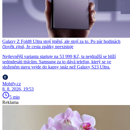
Galaxy Z Fold8 Ultra stojí jmění, ale stojí za to. Po pár hodinách
člověk zjistí, že cesta zpátky neexistuje
Nejlevnější varianta startuje na 53 999 Kč, ta nejdražší se blíží
sedmdesáti tisícům. Samsung za to dává telefon, který se ve
složeném stavu vejde do kapsy snáz než Galaxy S23 Ultra.
Mobify.cz
8. 8. 2026, 19:53
5 min
Reklama