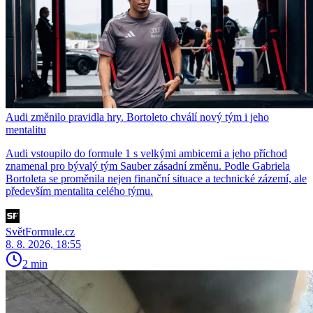
Audi změnilo pravidla hry. Bortoleto chválí nový tým i jeho
mentalitu
Audi vstoupilo do formule 1 s velkými ambicemi a jeho příchod
znamenal pro bývalý tým Sauber zásadní změnu. Podle Gabriela
Bortoleta se proměnila nejen finanční situace a technické zázemí, ale
především mentalita celého týmu.
SvětFormule.cz
8. 8. 2026, 18:55
2 min