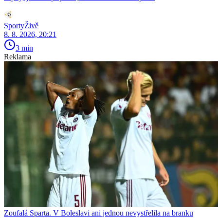
SportyŽivě
8. 8. 2026, 20:21
3 min
Reklama
Zoufalá Sparta. V Boleslavi ani jednou nevystřelila na branku