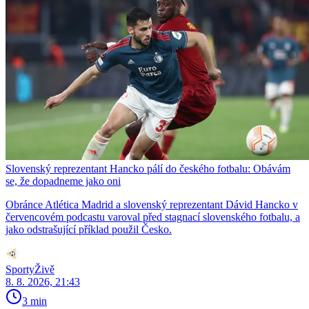
Slovenský reprezentant Hancko pálí do českého fotbalu: Obávám
se, že dopadneme jako oni
Obránce Atlética Madrid a slovenský reprezentant Dávid Hancko v
červencovém podcastu varoval před stagnací slovenského fotbalu, a
jako odstrašující příklad použil Česko.
SportyŽivě
8. 8. 2026, 21:43
3 min