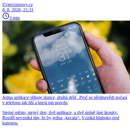
Zvirecizpravy.cz
8. 8. 2026, 21:31
3 min
Jedna aplikace slibuje slunce, druhá déšť. Proč se předpovědi počasí
v telefonu tak liší a která má pravdu
Stejné město, stejný den, dvě aplikace, a dvě úplně jiné ikonky.
Rozdíl nevzniká tím, že by jedna „kecala“. Vzniká hluboko pod
kapotou.