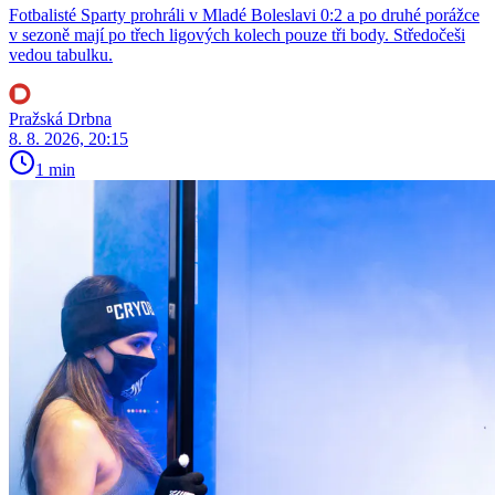
Fotbalisté Sparty prohráli v Mladé Boleslavi 0:2 a po druhé porážce
v sezoně mají po třech ligových kolech pouze tři body. Středočeši
vedou tabulku.
Pražská Drbna
8. 8. 2026, 20:15
1 min