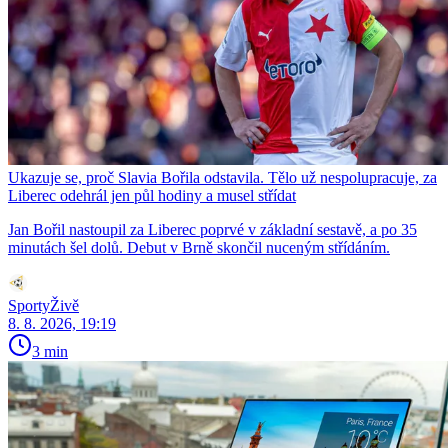
Ukazuje se, proč Slavia Bořila odstavila. Tělo už nespolupracuje, za
Liberec odehrál jen půl hodiny a musel střídat
Jan Bořil nastoupil za Liberec poprvé v základní sestavě, a po 35
minutách šel dolů. Debut v Brně skončil nuceným střídáním.
SportyŽivě
8. 8. 2026, 19:19
3 min