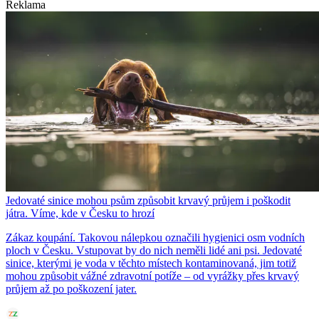
Reklama
Jedovaté sinice mohou psům způsobit krvavý průjem i poškodit
játra. Víme, kde v Česku to hrozí
Zákaz koupání. Takovou nálepkou označili hygienici osm vodních
ploch v Česku. Vstupovat by do nich neměli lidé ani psi. Jedovaté
sinice, kterými je voda v těchto místech kontaminovaná, jim totiž
mohou způsobit vážné zdravotní potíže – od vyrážky přes krvavý
průjem až po poškození jater.