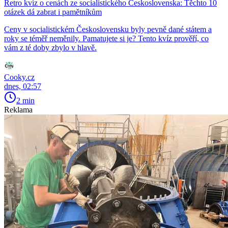
Retro kvíz o cenách ze socialistického Československa: Těchto 10
otázek dá zabrat i pamětníkům
Ceny v socialistickém Československu byly pevně dané státem a
roky se téměř neměnily. Pamatujete si je? Tento kvíz prověří, co
vám z té doby zbylo v hlavě.
Cooky.cz
dnes, 02:57
2 min
Reklama