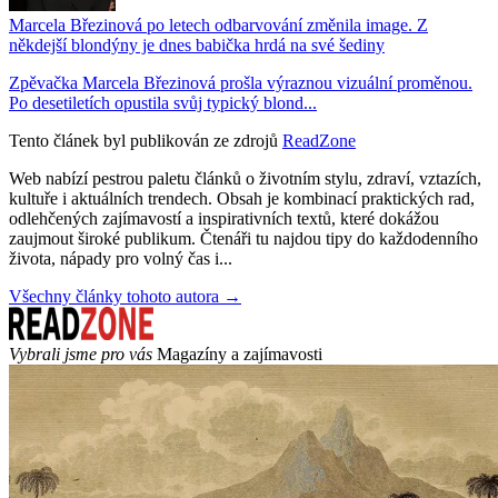
Marcela Březinová po letech odbarvování změnila image. Z
někdejší blondýny je dnes babička hrdá na své šediny
Zpěvačka Marcela Březinová prošla výraznou vizuální proměnou.
Po desetiletích opustila svůj typický blond...
Tento článek byl publikován ze zdrojů
ReadZone
Web nabízí pestrou paletu článků o životním stylu, zdraví, vztazích,
kultuře i aktuálních trendech. Obsah je kombinací praktických rad,
odlehčených zajímavostí a inspirativních textů, které dokážou
zaujmout široké publikum. Čtenáři tu najdou tipy do každodenního
života, nápady pro volný čas i...
Všechny články tohoto autora →
Vybrali jsme pro vás
Magazíny a zajímavosti