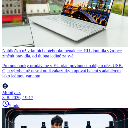
Nabíječku už v krabici notebooku nenajdete. EU donutila výrobce
změnit pravidla, od dubna jedině za své
Pro notebooky prodávané v EU platí povinnost nabíjení přes USB-
C, a výrobci už nesmí nutit zákazníky kupovat balení s adaptérem
jako jedinou variantu.
Mobify.cz
8. 8. 2026, 19:17
5 min