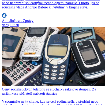
nebo nahrazení současnými technologiemi narazilo. I proto, jak se
současná vláda Andreje Babiše k „vrtulím“ v krajině staví.
Aktuálně.cz - Zprávy
dnes, 03:30
Ceny socialistických telefonů se sluchátky raketově stoupají. Za
raritní kusy sběratelé nabízejí statisíce
Vzpomínáte na ty chvíle, kdy se celá rodina sešla v předsíni nebo