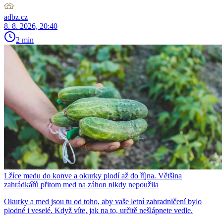
adbz.cz
8. 8. 2026, 20:40
2 min
Lžíce medu do konve a okurky plodí až do října. Většina
zahrádkářů přitom med na záhon nikdy nepoužila
Okurky a med jsou tu od toho, aby vaše letní zahradničení bylo
plodné i veselé. Když víte, jak na to, určitě nešlápnete vedle.