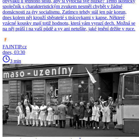
obýváku u jednoho stolu, aby si vytočila své blízké? Tento ikonický
společník s charakteristickým zvukem nesměl chybět v žádné
domácnosti za éry socialismu. Zatímco tehdy stál jen pár korun,
dnes kolem něj krouží sběratelé s tisícovkami v kapse. Některé
vzácné kousky mají totiž hodnotu, která vám vyrazí dech. Možná se
na něj práší i na vaší půdě a vy ani netušíte, jaké jmění držíte v ruce.
FAJNTIP.cz
dnes, 03:30
3 min