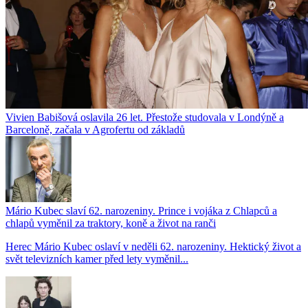
Vivien Babišová oslavila 26 let. Přestože studovala v Londýně a
Barceloně, začala v Agrofertu od základů
Mário Kubec slaví 62. narozeniny. Prince i vojáka z Chlapců a
chlapů vyměnil za traktory, koně a život na ranči
Herec Mário Kubec oslaví v neděli 62. narozeniny. Hektický život a
svět televizních kamer před lety vyměnil...