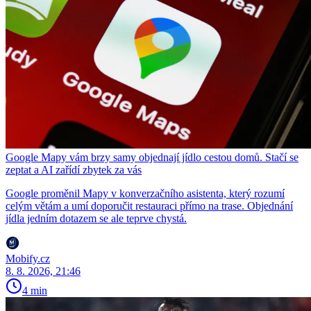
Google Mapy vám brzy samy objednají jídlo cestou domů. Stačí se
zeptat a AI zařídí zbytek za vás
Google proměnil Mapy v konverzačního asistenta, který rozumí
celým větám a umí doporučit restauraci přímo na trase. Objednání
jídla jedním dotazem se ale teprve chystá.
Mobify.cz
8. 8. 2026, 21:46
4 min