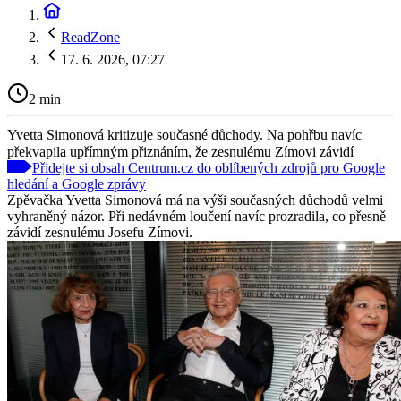
ReadZone
17. 6. 2026, 07:27
2 min
Yvetta Simonová kritizuje současné důchody. Na pohřbu navíc
překvapila upřímným přiznáním, že zesnulému Zímovi závidí
Přidejte si obsah Centrum.cz do oblíbených zdrojů pro Google
hledání a Google zprávy
Zpěvačka Yvetta Simonová má na výši současných důchodů velmi
vyhraněný názor. Při nedávném loučení navíc prozradila, co přesně
závidí zesnulému Josefu Zímovi.