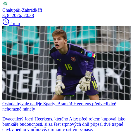
Chalupáři-Zahrádkáři
8. 8. 2026, 20:38
2 min
Ostuda bývalé naděje Sparty. Brankář Heerkens předvedl dvě
nehorázné minely
Dvacetiletý Joeri Heerkens, kterého Ajax před rokem kupoval jako
brankáře budoucnosti, si za šest srpnových dnů připsal dvě trapné
chyby, jednu v přípravě, druhou v ostrém zápase.