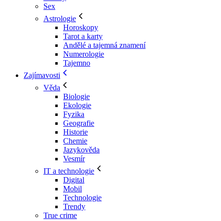
Sex
Astrologie
Horoskopy
Tarot a karty
Andělé a tajemná znamení
Numerologie
Tajemno
Zajímavosti
Věda
Biologie
Ekologie
Fyzika
Geografie
Historie
Chemie
Jazykověda
Vesmír
IT a technologie
Digital
Mobil
Technologie
Trendy
True crime