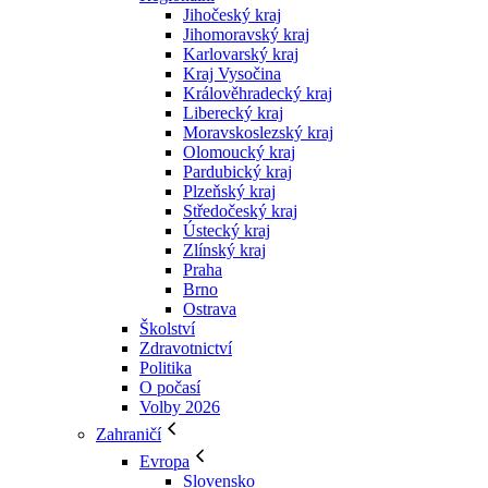
Jihočeský kraj
Jihomoravský kraj
Karlovarský kraj
Kraj Vysočina
Králověhradecký kraj
Liberecký kraj
Moravskoslezský kraj
Olomoucký kraj
Pardubický kraj
Plzeňský kraj
Středočeský kraj
Ústecký kraj
Zlínský kraj
Praha
Brno
Ostrava
Školství
Zdravotnictví
Politika
O počasí
Volby 2026
Zahraničí
Evropa
Slovensko