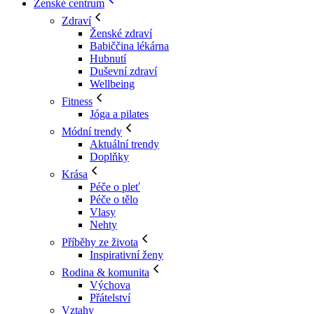
Ženské centrum
Zdraví
Ženské zdraví
Babiččina lékárna
Hubnutí
Duševní zdraví
Wellbeing
Fitness
Jóga a pilates
Módní trendy
Aktuální trendy
Doplňky
Krása
Péče o pleť
Péče o tělo
Vlasy
Nehty
Příběhy ze života
Inspirativní ženy
Rodina & komunita
Výchova
Přátelství
Vztahy