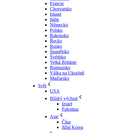
Francie
Chorvatsko
Island
Itálie
Německo
Polsko
Rakousko
Řecko
Rusko
Španělsko
Švédsko
Velká Británie
Rumunsko
Válka na Ukrajině
Maďarsko
Svět
USA
Blízký východ
Izrael
Palestina
Asie
Čína
Jižní Korea