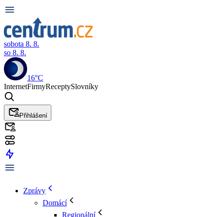
sobota 8. 8.
so 8. 8.
16°C
Internet
Firmy
Recepty
Slovníky
Přihlášení
Zprávy
Domácí
Regionální