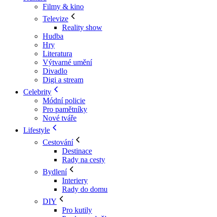
Filmy & kino
Televize
Reality show
Hudba
Hry
Literatura
Výtvarné umění
Divadlo
Digi a stream
Celebrity
Módní policie
Pro pamětníky
Nové tváře
Lifestyle
Cestování
Destinace
Rady na cesty
Bydlení
Interiery
Rady do domu
DIY
Pro kutily