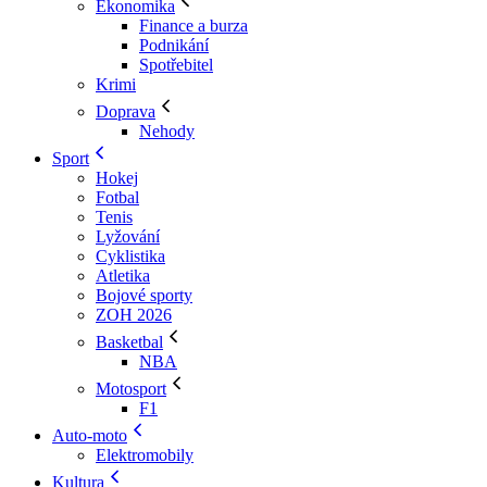
Ekonomika
Finance a burza
Podnikání
Spotřebitel
Krimi
Doprava
Nehody
Sport
Hokej
Fotbal
Tenis
Lyžování
Cyklistika
Atletika
Bojové sporty
ZOH 2026
Basketbal
NBA
Motosport
F1
Auto-moto
Elektromobily
Kultura