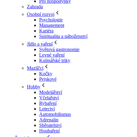
Pro hospodyňky
Zahrada
Osobní rozvoj
Psychologie
Management
Kariéra
Spiritualita a náboženství
Jídlo a vaření
Světová gastronomie
Levné vaření
Kulinářské triky
Mazlíčci
Kočky
Pejskové
Hobby
Modelářství
Včelařství
Rybaření
Letectví
Automobilismus
Adrenalin
Sběratelství
Houbaření