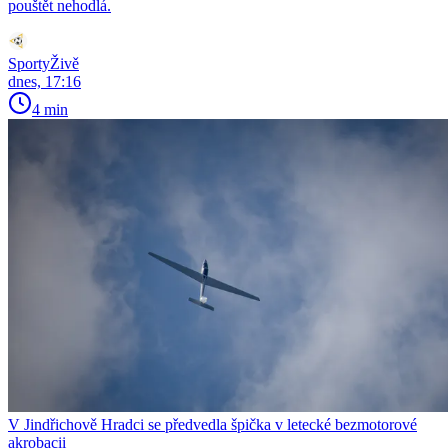
pouštět nehodlá.
SportyŽivě
dnes, 17:16
4 min
V Jindřichově Hradci se předvedla špička v letecké bezmotorové
akrobacii