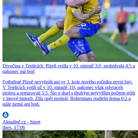
Divočina v Teplicích. Plzeň vedla v 10. minutě 3:0, prohrávala 4:5 a
nakonec má bod
Fotbalisté Plzně nevyhráli ani ve 3. kole nového ročníku první ligy.
V Teplicích vedli už v 10. minutě 3:0, nakonec však odvraceli
prohru a remizovali 5:5. Šlo o duel s druhým nejvyšším počtem gólů
v ligové historii. Zlín opět prohrál, Bohemians podlehl doma 0:2 a
stále nemá ani bod.
Aktuálně.cz - Sport
dnes, 17:06