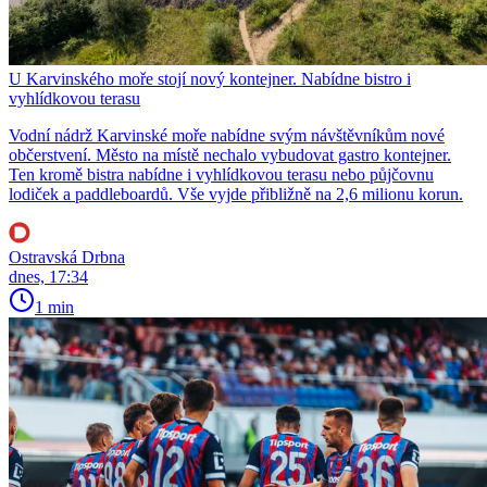
U Karvinského moře stojí nový kontejner. Nabídne bistro i
vyhlídkovou terasu
Vodní nádrž Karvinské moře nabídne svým návštěvníkům nové
občerstvení. Město na místě nechalo vybudovat gastro kontejner.
Ten kromě bistra nabídne i vyhlídkovou terasu nebo půjčovnu
lodiček a paddleboardů. Vše vyjde přibližně na 2,6 milionu korun.
Ostravská Drbna
dnes, 17:34
1 min