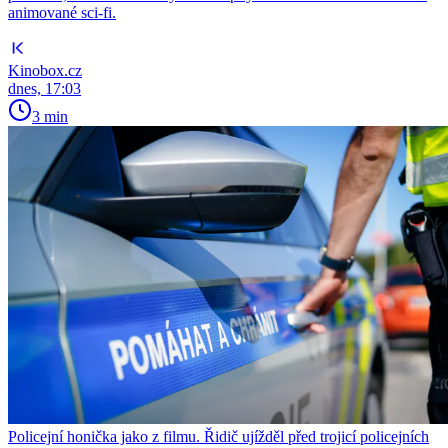
animované sci-fi.
Kinobox.cz
dnes, 17:03
3 min
Policejní honička jako z filmu. Řidič ujížděl před trojicí policejních