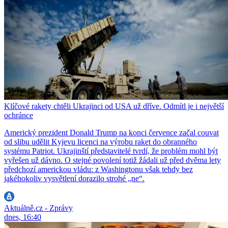
Klíčové rakety chtěli Ukrajinci od USA už dříve. Odmítl je i největší
ochránce
Americký prezident Donald Trump na konci července začal couvat
od slibu udělit Kyjevu licenci na výrobu raket do obranného
systému Patriot. Ukrajinští představitelé tvrdí, že problém mohl být
vyřešen už dávno. O stejné povolení totiž žádali už před dvěma lety
předchozí americkou vládu: z Washingtonu však tehdy bez
jakéhokoliv vysvětlení dorazilo strohé „ne“.
Aktuálně.cz - Zprávy
dnes, 16:40