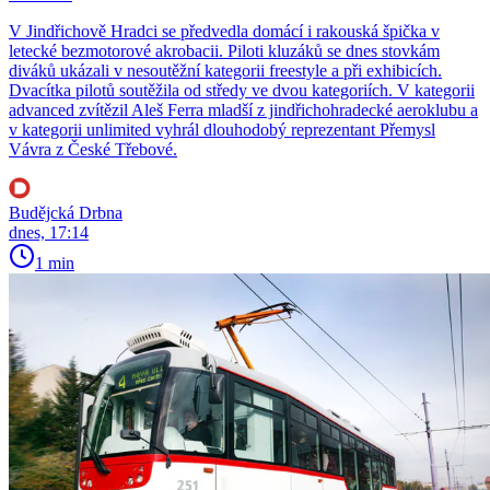
V Jindřichově Hradci se předvedla domácí i rakouská špička v
letecké bezmotorové akrobacii. Piloti kluzáků se dnes stovkám
diváků ukázali v nesoutěžní kategorii freestyle a při exhibicích.
Dvacítka pilotů soutěžila od středy ve dvou kategoriích. V kategorii
advanced zvítězil Aleš Ferra mladší z jindřichohradecké aeroklubu a
v kategorii unlimited vyhrál dlouhodobý reprezentant Přemysl
Vávra z České Třebové.
Budějcká Drbna
dnes, 17:14
1 min