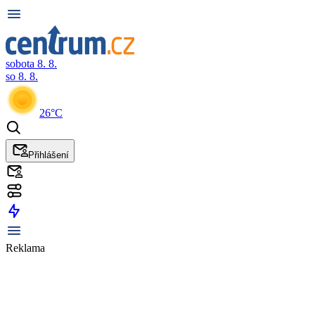
sobota 8. 8.
so 8. 8.
26°C
Přihlášení
Reklama