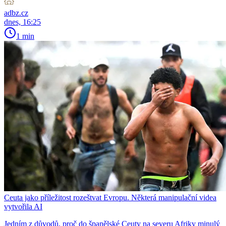
adbz.cz
dnes, 16:25
1 min
Ceuta jako příležitost rozeštvat Evropu. Některá manipulační videa
vytvořila AI
Jedním z důvodů, proč do španělské Ceuty na severu Afriky minulý