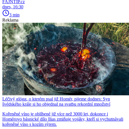
FAJNTIP.cz
dnes, 16:30
3 min
Reklama
Léčivý glögg, o kterém psal již Homér, pijeme dodnes: Syn
švédského krále si ho objednal na svatbu rekordní množství
Kořeněné víno je oblíbené již více než 3000 let, dokonce i
Homérovo básnické dílo Ilias zmiňuje vojáky, kteří si vychutnávali
kořeněné víno s kozím sýrem.