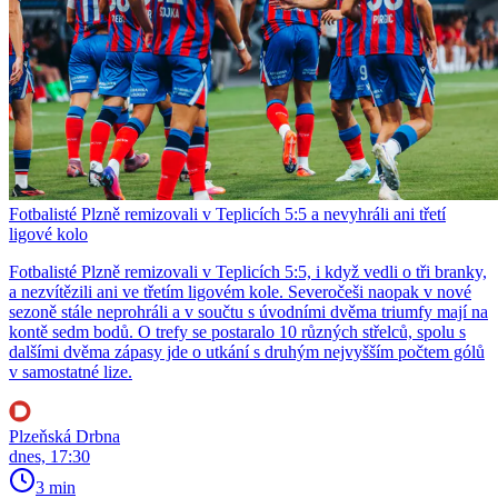
Fotbalisté Plzně remizovali v Teplicích 5:5 a nevyhráli ani třetí
ligové kolo
Fotbalisté Plzně remizovali v Teplicích 5:5, i když vedli o tři branky,
a nezvítězili ani ve třetím ligovém kole. Severočeši naopak v nové
sezoně stále neprohráli a v součtu s úvodními dvěma triumfy mají na
kontě sedm bodů. O trefy se postaralo 10 různých střelců, spolu s
dalšími dvěma zápasy jde o utkání s druhým nejvyšším počtem gólů
v samostatné lize.
Plzeňská Drbna
dnes, 17:30
3 min