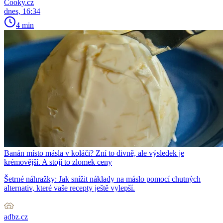
Cooky.cz
dnes, 16:34
4 min
Banán místo másla v koláči? Zní to divně, ale výsledek je
krémovější. A stojí to zlomek ceny
Šetrné náhražky: Jak snížit náklady na máslo pomocí chutných
alternativ, které vaše recepty ještě vylepší.
adbz.cz