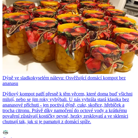
Dýně ve sladkokyselém nálevu: Osvěžující domácí kompot bez
ananasu
Dýňový kompot patří přesně k těm věcem, které doma buď všichni
milují, nebo se jim roky vyhýbali. U nás vyhrála stará klasika bez
ananasové příchuti - jen poctivá dýně, cukr, skořice, hřebíček a
trocha citronu. Právě díky namočení do octové vody a krátkému
povaření zůstávají kostičky pevné, hezky zesklovatí a ve sklenici
chutnají tak, jak si je pamatuji z domácí spíže.