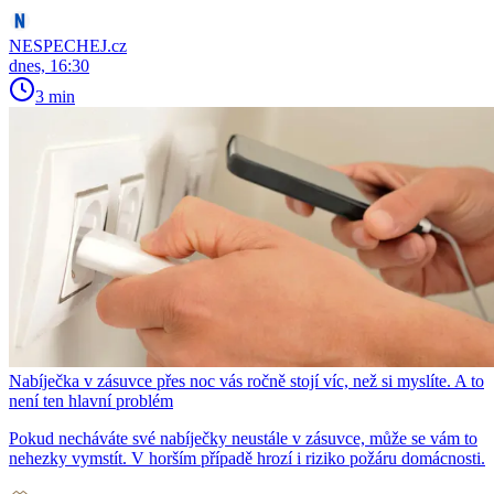
NESPECHEJ.cz
dnes, 16:30
3 min
Nabíječka v zásuvce přes noc vás ročně stojí víc, než si myslíte. A to
není ten hlavní problém
Pokud necháváte své nabíječky neustále v zásuvce, může se vám to
nehezky vymstít. V horším případě hrozí i riziko požáru domácnosti.