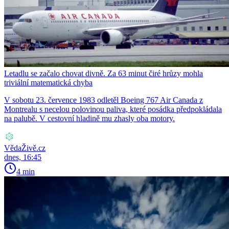
Letadlu se začalo chovat divně. Za 63 minut čiré hrůzy mohla
triviální matematická chyba
V sobotu 23. července 1983 odletěl Boeing 767 Air Canada z
Montrealu s necelou polovinou paliva, které posádka předpokládala
na palubě. V cestovní hladině mu zhasly oba motory.
VědaŽivě.cz
dnes, 16:45
4 min