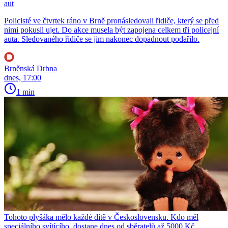
aut
Policisté ve čtvrtek ráno v Brně pronásledovali řidiče, který se před
nimi pokusil ujet. Do akce musela být zapojena celkem tři policejní
auta. Sledovaného řidiče se jim nakonec dopadnout podařilo.
Brněnská Drbna
dnes, 17:00
1 min
Tohoto plyšáka mělo každé dítě v Československu. Kdo měl
speciálního svítícího, dostane dnes od sběratelů až 5000 Kč