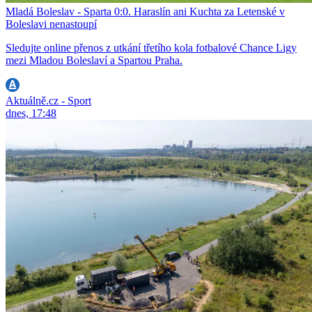
Mladá Boleslav - Sparta 0:0. Haraslín ani Kuchta za Letenské v
Boleslavi nenastoupí
Sledujte online přenos z utkání třetího kola fotbalové Chance Ligy
mezi Mladou Boleslaví a Spartou Praha.
Aktuálně.cz - Sport
dnes, 17:48