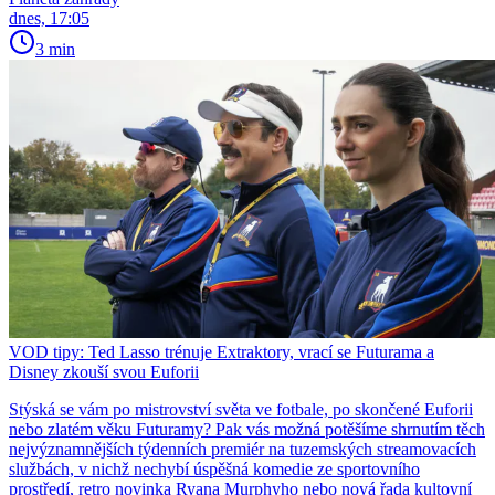
dnes, 17:05
3 min
VOD tipy: Ted Lasso trénuje Extraktory, vrací se Futurama a
Disney zkouší svou Euforii
Stýská se vám po mistrovství světa ve fotbale, po skončené Euforii
nebo zlatém věku Futuramy? Pak vás možná potěšíme shrnutím těch
nejvýznamnějších týdenních premiér na tuzemských streamovacích
službách, v nichž nechybí úspěšná komedie ze sportovního
prostředí, retro novinka Ryana Murphyho nebo nová řada kultovní