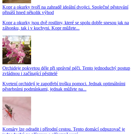
Kopr a okurky tvoří na zahradě ideální dvojici. Společné pěstování
přináší hned několik výhod
Kopr a okurky jsou dvě rostliny, které se spolu dobře snesou jak na
záhonku, tak i v kuchyni. Kopr můžete...
Orchideje pokvetou déle při správné péči. Tento jednoduchý postup
zvládnou i začínající pěstitelé
Kvetení orchidejí je zapotřebí trošku pomoci. Jednak optimálními
pěstebními podmínkami, jednak můžete na...
Komáry lze odradit i přírodní cestou. Tento domácí odpuzovač je