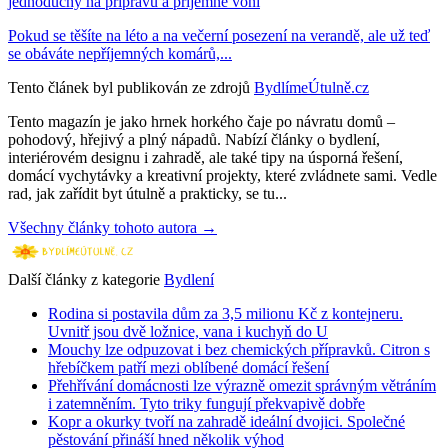
jednoduchý na přípravu a příjemně voní
Pokud se těšíte na léto a na večerní posezení na verandě, ale už teď
se obáváte nepříjemných komárů,...
Tento článek byl publikován ze zdrojů
BydlímeÚtulně.cz
Tento magazín je jako hrnek horkého čaje po návratu domů –
pohodový, hřejivý a plný nápadů. Nabízí články o bydlení,
interiérovém designu i zahradě, ale také tipy na úsporná řešení,
domácí vychytávky a kreativní projekty, které zvládnete sami. Vedle
rad, jak zařídit byt útulně a prakticky, se tu...
Všechny články tohoto autora →
Další články z kategorie
Bydlení
Rodina si postavila dům za 3,5 milionu Kč z kontejneru.
Uvnitř jsou dvě ložnice, vana i kuchyň do U
Mouchy lze odpuzovat i bez chemických přípravků. Citron s
hřebíčkem patří mezi oblíbené domácí řešení
Přehřívání domácnosti lze výrazně omezit správným větráním
i zatemněním. Tyto triky fungují překvapivě dobře
Kopr a okurky tvoří na zahradě ideální dvojici. Společné
pěstování přináší hned několik výhod