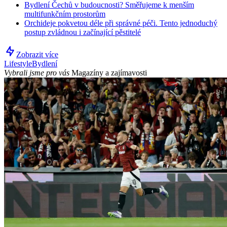
Bydlení Čechů v budoucnosti? Směřujeme k menším
multifunkčním prostorům
Orchideje pokvetou déle při správné péči. Tento jednoduchý
postup zvládnou i začínající pěstitelé
Zobrazit více
Lifestyle
Bydlení
Vybrali jsme pro vás
Magazíny a zajímavosti