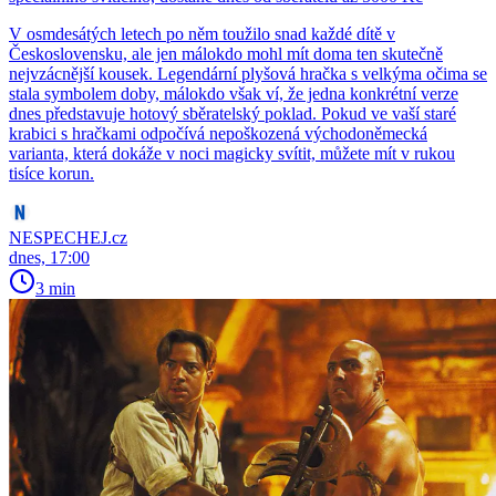
V osmdesátých letech po něm toužilo snad každé dítě v
Československu, ale jen málokdo mohl mít doma ten skutečně
nejvzácnější kousek. Legendární plyšová hračka s velkýma očima se
stala symbolem doby, málokdo však ví, že jedna konkrétní verze
dnes představuje hotový sběratelský poklad. Pokud ve vaší staré
krabici s hračkami odpočívá nepoškozená východoněmecká
varianta, která dokáže v noci magicky svítit, můžete mít v rukou
tisíce korun.
NESPECHEJ.cz
dnes, 17:00
3 min