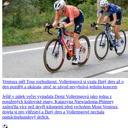
Ventoux měl Tour rozhodnout. Volleringová si vzala žlutý dres až o
den později a ukázala, proč se závod nevyhrává jedním kopcem
Ještě v pátek večer vypadala Demi Volleringová jako jedna z
poražených královské etapy. Katarzyna Niewiadoma-Phinney
zaútočila více než devět kilometrů před vrcholem Mont Ventoux,
dojela si pro vítězství a žlutý dres a Volleringové nechala
patnáctisekundový deficit.