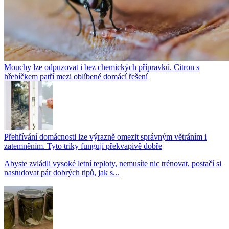
Mouchy lze odpuzovat i bez chemických přípravků. Citron s
hřebíčkem patří mezi oblíbené domácí řešení
Přehřívání domácnosti lze výrazně omezit správným větráním i
zatemněním. Tyto triky fungují překvapivě dobře
Abyste zvládli vysoké letní teploty, nemusíte nic trénovat, postačí si
nastudovat pár dobrých tipů, jak s...