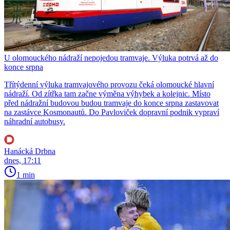
U olomouckého nádraží nepojedou tramvaje. Výluka potrvá až do
konce srpna
Třítýdenní výluka tramvajového provozu čeká olomoucké hlavní
nádraží. Od zítřka tam začne výměna výhybek a kolejnic. Místo
před nádražní budovou budou tramvaje do konce srpna zastavovat
na zastávce Kosmonautů. Do Pavloviček dopravní podnik vypraví
náhradní autobusy.
Hanácká Drbna
dnes, 17:11
1 min