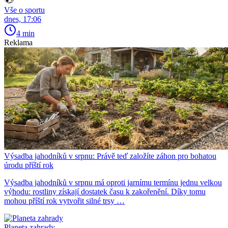
Vše o sportu
dnes, 17:06
4 min
Reklama
Výsadba jahodníků v srpnu: Právě teď založíte záhon pro bohatou
úrodu příští rok
Výsadba jahodníků v srpnu má oproti jarnímu termínu jednu velkou
výhodu: rostliny získají dostatek času k zakořenění. Díky tomu
mohou příští rok vytvořit silné trsy …
Planeta zahrady