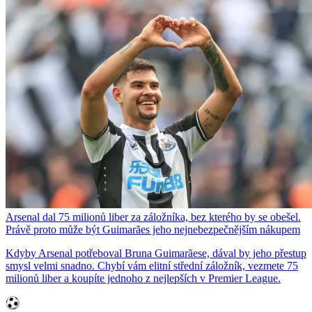
Arsenal dal 75 milionů liber za záložníka, bez kterého by se obešel.
Právě proto může být Guimarães jeho nejnebezpečnějším nákupem
Kdyby Arsenal potřeboval Bruna Guimarãese, dával by jeho přestup
smysl velmi snadno. Chybí vám elitní střední záložník, vezmete 75
milionů liber a koupíte jednoho z nejlepších v Premier League.