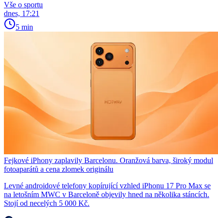
Vše o sportu
dnes, 17:21
5 min
Fejkové iPhony zaplavily Barcelonu. Oranžová barva, široký modul
fotoaparátů a cena zlomek originálu
Levné androidové telefony kopírující vzhled iPhonu 17 Pro Max se
na letošním MWC v Barceloně objevily hned na několika stáncích.
Stojí od necelých 5 000 Kč.