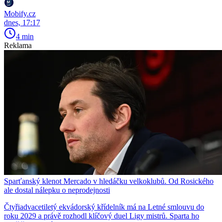
Mobify.cz
dnes, 17:17
4 min
Reklama
Sparťanský klenot Mercado v hledáčku velkoklubů. Od Rosického
ale dostal nálepku o neprodejnosti
Čtyřiadvacetiletý ekvádorský křídelník má na Letné smlouvu do
roku 2029 a právě rozhodl klíčový duel Ligy mistrů. Sparta ho