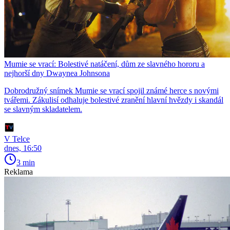
Mumie se vrací: Bolestivé natáčení, dům ze slavného hororu a
nejhorší dny Dwaynea Johnsona
Dobrodružný snímek Mumie se vrací spojil známé herce s novými
tvářemi. Zákulisí odhaluje bolestivé zranění hlavní hvězdy i skandál
se slavným skladatelem.
V Telce
dnes, 16:50
3 min
Reklama