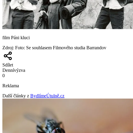
film Páni kluci
Zdroj
:
Foto: Se souhlasem Filmového studia Barrandov
Sdílet
Denní
výzva
0
Reklama
Další články z
BydlímeÚtulně.cz