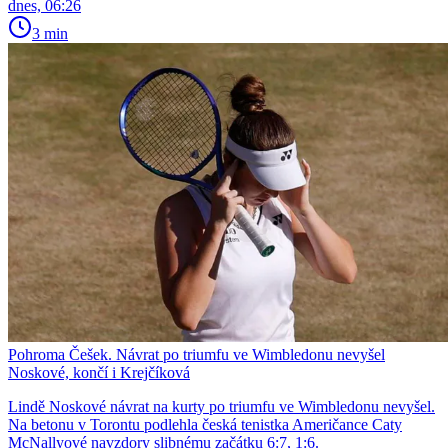
dnes, 06:26
3 min
Pohroma Češek. Návrat po triumfu ve Wimbledonu nevyšel
Noskové, končí i Krejčíková
Lindě Noskové návrat na kurty po triumfu ve Wimbledonu nevyšel.
Na betonu v Torontu podlehla česká tenistka Američance Caty
McNallyové navzdory slibnému začátku 6:7, 1:6.