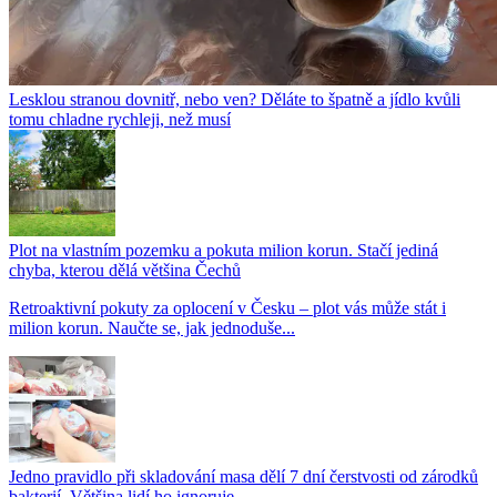
Lesklou stranou dovnitř, nebo ven? Děláte to špatně a jídlo kvůli
tomu chladne rychleji, než musí
Plot na vlastním pozemku a pokuta milion korun. Stačí jediná
chyba, kterou dělá většina Čechů
Retroaktivní pokuty za oplocení v Česku – plot vás může stát i
milion korun. Naučte se, jak jednoduše...
Jedno pravidlo při skladování masa dělí 7 dní čerstvosti od zárodků
bakterií. Většina lidí ho ignoruje