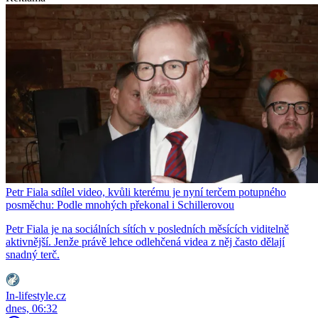
Petr Fiala sdílel video, kvůli kterému je nyní terčem potupného
posměchu: Podle mnohých překonal i Schillerovou
Petr Fiala je na sociálních sítích v posledních měsících viditelně
aktivnější. Jenže právě lehce odlehčená videa z něj často dělají
snadný terč.
In-lifestyle.cz
dnes, 06:32