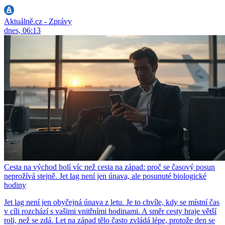
Aktuálně.cz - Zprávy
dnes, 06:13
Cesta na východ bolí víc než cesta na západ: proč se časový posun
neprožívá stejně. Jet lag není jen únava, ale posunuté biologické
hodiny
Jet lag není jen obyčejná únava z letu. Je to chvíle, kdy se místní čas
v cíli rozchází s vašimi vnitřními hodinami. A směr cesty hraje větší
roli, než se zdá. Let na západ tělo často zvládá lépe, protože den se