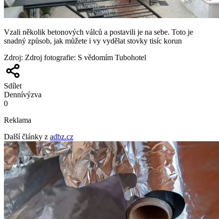
Vzali několik betonových válců a postavili je na sebe. Toto je
snadný způsob, jak můžete i vy vydělat stovky tisíc korun
Zdroj
:
Zdroj fotografie: S vědomím Tubohotel
Sdílet
Denní
výzva
0
Reklama
Další články z
adbz.cz