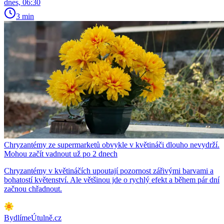
dnes, 06:30
3 min
Chryzantémy ze supermarketů obvykle v květináči dlouho nevydrží.
Mohou začít vadnout už po 2 dnech
Chryzantémy v květináčích upoutají pozornost zářivými barvami a
bohatostí květenství. Ale většinou jde o rychlý efekt a během pár dní
začnou chřadnout.
BydlímeÚtulně.cz