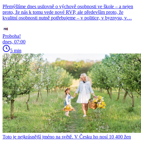
Přemýšlíme dnes usilovně o výchově osobnosti ve škole – a nejen
proto, že nás k tomu vede nové RVP, ale především proto, že
kvalitní osobnosti nutně potřebujeme – v politice, v byznysu, v…
Proboha!
dnes, 07:00
5 min
Toto je nejkrásnější jméno na světě. V Česku ho nosí 10 400 žen