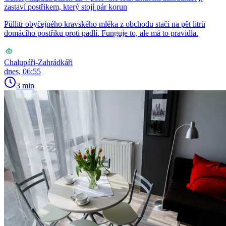
zastaví postřikem, který stojí pár korun
Půllitr obyčejného kravského mléka z obchodu stačí na pět litrů
domácího postřiku proti padlí. Funguje to, ale má to pravidla.
Chalupáři-Zahrádkáři
dnes, 06:55
3 min