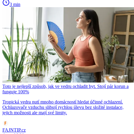
3 min
Toto je nejlepší způsob, jak ve vedru ochladit byt. Stojí pár korun a
funguje 100%
Tropická vedra nutí mnoho domácností hledat účinné ochlazení.
Ochlazovače vzduchu slibují rychlou úlevu bez složité instalace,
jejich možnosti ale mají své limity.
FAJNTIP.cz