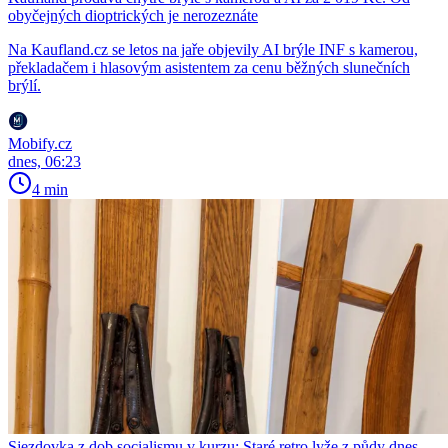
obyčejných dioptrických je nerozeznáte
Na Kaufland.cz se letos na jaře objevily AI brýle INF s kamerou,
překladačem i hlasovým asistentem za cenu běžných slunečních
brýlí.
Mobify.cz
dnes, 06:23
4 min
Sjezdovka z dob socialismu v kurzu: Staré retro lyže z půdy dnes