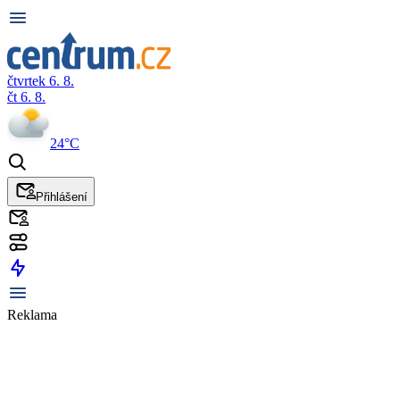
čtvrtek 6. 8.
čt 6. 8.
24°C
Přihlášení
Reklama