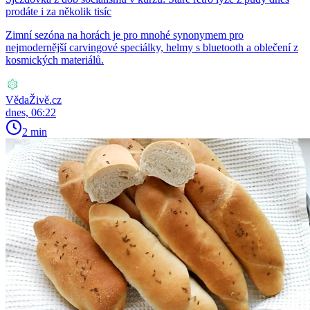
prodáte i za několik tisíc
Zimní sezóna na horách je pro mnohé synonymem pro
nejmodernější carvingové speciálky, helmy s bluetooth a oblečení z
kosmických materiálů.
VědaŽivě.cz
dnes, 06:22
2 min