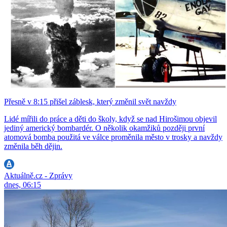
Přesně v 8:15 přišel záblesk, který změnil svět navždy
Lidé mířili do práce a děti do školy, když se nad Hirošimou objevil
jediný americký bombardér. O několik okamžiků později první
atomová bomba použitá ve válce proměnila město v trosky a navždy
změnila běh dějin.
Aktuálně.cz - Zprávy
dnes, 06:15