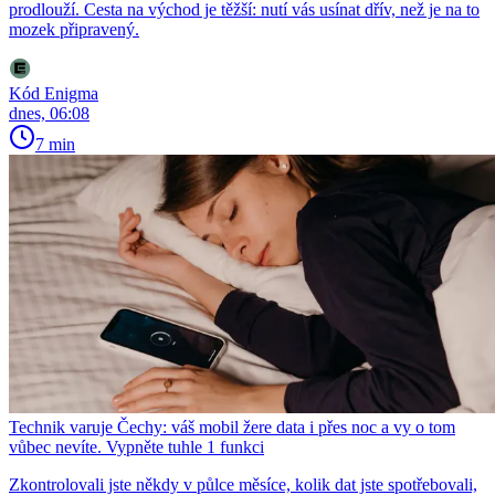
prodlouží. Cesta na východ je těžší: nutí vás usínat dřív, než je na to
mozek připravený.
Kód Enigma
dnes, 06:08
7 min
Technik varuje Čechy: váš mobil žere data i přes noc a vy o tom
vůbec nevíte. Vypněte tuhle 1 funkci
Zkontrolovali jste někdy v půlce měsíce, kolik dat jste spotřebovali,