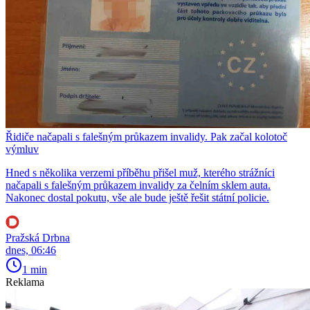
Řidiče načapali s falešným průkazem invalidy. Pak začal kolotoč
výmluv
Hned s několika verzemi příběhu přišel muž, kterého strážníci
načapali s falešným průkazem invalidy za čelním sklem auta.
Nakonec dostal pokutu, vše ale bude ještě řešit státní policie.
Pražská Drbna
dnes, 06:46
1 min
Reklama