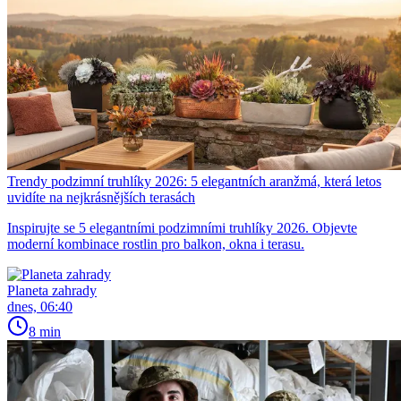
Trendy podzimní truhlíky 2026: 5 elegantních aranžmá, která letos
uvidíte na nejkrásnějších terasách
Inspirujte se 5 elegantními podzimními truhlíky 2026. Objevte
moderní kombinace rostlin pro balkon, okna i terasu.
Planeta zahrady
dnes, 06:40
8 min