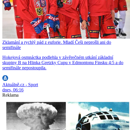
Zklamání a rychlý pád z euforie. Mladí Češi neprošli ani do
semifinále
Hokejová osmnáctka podlehla v závěrečném utkání základní
skupiny B na Hlinka Gretzky Cupu v Edmontonu Finsku 4:5 a do
semifinále nepostoupila.
Aktuálně.cz - Sport
dnes, 06:16
Reklama