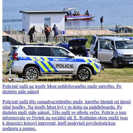
Policisté našli na jezeře Most pohřešovaného muže mrtvého. Po
druhém stále pátrají
Policisté našli tělo osmadvacetiletého muže, kterého hledali od úterní
silné bouřky. Na jezeře Most byl v tu dobu na paddleboardu. Po
druhém muži stále pátrají. Tělo našli ve středu večer. Policie o tom
informovala ve čtvrtek na sociální síti X. Rodinám obou mužů jsou
k dispozici krizoví interventi, kteří poskytují psychologickou
podporu a pomoc.