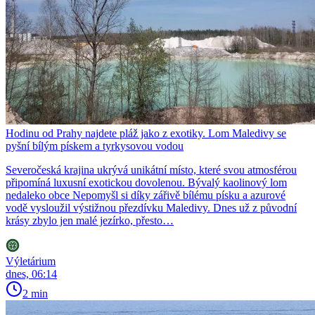
Hodinu od Prahy najdete pláž jako z exotiky. Lom Maledivy se
pyšní bílým pískem a tyrkysovou vodou
Severočeská krajina ukrývá unikátní místo, které svou atmosférou
připomíná luxusní exotickou dovolenou. Bývalý kaolinový lom
nedaleko obce Nepomyšl si díky zářivě bílému písku a azurové
vodě vysloužil výstižnou přezdívku Maledivy. Dnes už z původní
krásy zbylo jen malé jezírko, přesto…
Výletárium
dnes, 06:14
2 min