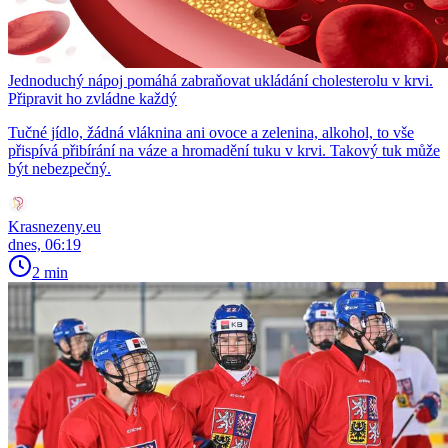
Jednoduchý nápoj pomáhá zabraňovat ukládání cholesterolu v krvi.
Připravit ho zvládne každý
Tučné jídlo, žádná vláknina ani ovoce a zelenina, alkohol, to vše
přispívá přibírání na váze a hromadění tuku v krvi. Takový tuk může
být nebezpečný.
Krasnezeny.eu
dnes, 06:19
2 min