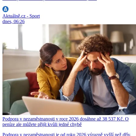
Aktuálně.cz - Sport
dnes, 06:26
Podpora v nezaměstnanosti v roce 2026 dosáhne až 38 537 Kč. O
peníze ale můžete přijít kvůli jedné chybě
Podpora v nezaměstnanosti je od roku 2026 výrazně vyšší než dřív.