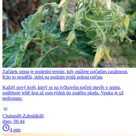
Začátek srpna je poslední termín, kdy můžete rajčatům zasáhnout.
Kdo to neudělá, sbírá na podzim tvrdá zelená rajčata
Každý nový květ, který se na tyčkovém rajčeti otevře v srpnu,
potřebuje ještě šest až osm týdnů do zralého plodu. Venku je už
nedostane.
Chalupáři-Zahrádkáři
dnes, 06:44
4 min