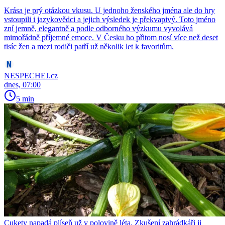
Krása je prý otázkou vkusu. U jednoho ženského jména ale do hry
vstoupili i jazykovědci a jejich výsledek je překvapivý. Toto jméno
zní jemně, elegantně a podle odborného výzkumu vyvolává
mimořádně příjemné emoce. V Česku ho přitom nosí více než deset
tisíc žen a mezi rodiči patří už několik let k favoritům.
NESPECHEJ.cz
dnes, 07:00
5 min
Cukety napadá plíseň už v polovině léta. Zkušení zahrádkáři ji