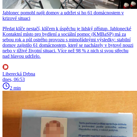
Jablonec pomohl najít domov a udržet si ho 61 domácnostem v
krizové situaci
Předat klíče nestačí, klíčem k úspěchu je lidský přístup. Jablonecké
Kontaktní místo pro bydlení a sociální pomoc (KMBaSP) má za
sebou rok a půl ostrého provozu s mimořádnými výsledky: stabilní
domov zajistilo 61 domácnostem, které se nacházely v bytové nouzi
nebo v tíživé životní situaci. Více než 98 % z nich si svou střechu
nad hlavou udrželo.
Liberecká Drbna
dnes, 06:53
2 min