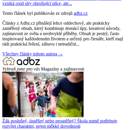
vzniká oxid síry ohrožující plíce, ale...
Tento článek byl publikován ze zdrojů
adbz.cz
Články z Adbz.cz přinášejí lehce oddechový, ale prakticky
zaměřený obsah, který kombinuje domácí tipy, kreativní návody,
zajímavosti ze světa a neobvyklé příběhy. Obsah je pestrý, často
inspirovaný každodenním životem a určený pro čtenáře, kteří mají
rádi praktická řešení, zábavu i netradiční...
Všechny články tohoto autora →
Vybrali jsme pro vás
Magazíny a zajímavosti
Žák poslušný, úspěšný nebo prospěšný? Škola nutně potřebuje
rozvíjet charakter, nejen měkké dovednosti