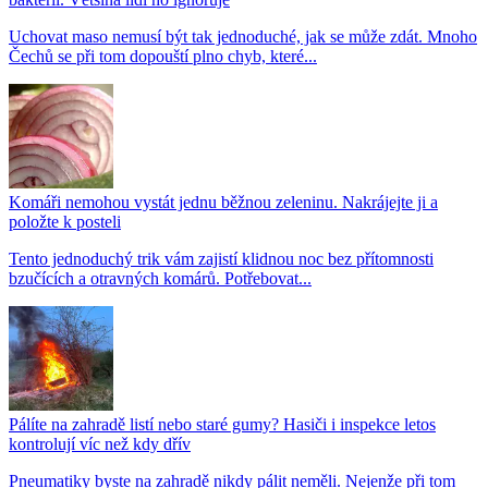
Uchovat maso nemusí být tak jednoduché, jak se může zdát. Mnoho
Čechů se při tom dopouští plno chyb, které...
Komáři nemohou vystát jednu běžnou zeleninu. Nakrájejte ji a
položte k posteli
Tento jednoduchý trik vám zajistí klidnou noc bez přítomnosti
bzučících a otravných komárů. Potřebovat...
Pálíte na zahradě listí nebo staré gumy? Hasiči i inspekce letos
kontrolují víc než kdy dřív
Pneumatiky byste na zahradě nikdy pálit neměli. Nejenže při tom