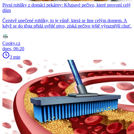
Pivní rohlíky z domácí pekárny: Křupavé pečivo, které provoní celý
dům
Čerstvě upečené rohlíky, to je vůně, která se line celým domem. A
když se do těsta přidá světlé pivo, získá pečivo ještě výraznější chuť.
Cooky.cz
dnes, 06:20
3 min