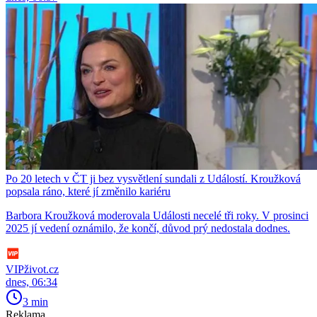
Po 20 letech v ČT ji bez vysvětlení sundali z Událostí. Kroužková
popsala ráno, které jí změnilo kariéru
Barbora Kroužková moderovala Události necelé tři roky. V prosinci
2025 jí vedení oznámilo, že končí, důvod prý nedostala dodnes.
VIPživot.cz
dnes, 06:34
3 min
Reklama