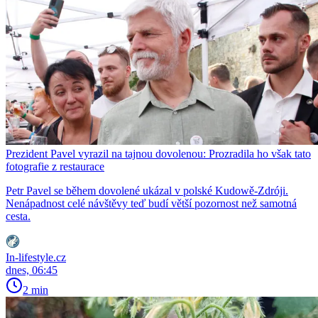
Prezident Pavel vyrazil na tajnou dovolenou: Prozradila ho však tato
fotografie z restaurace
Petr Pavel se během dovolené ukázal v polské Kudowě-Zdróji.
Nenápadnost celé návštěvy teď budí větší pozornost než samotná
cesta.
In-lifestyle.cz
dnes, 06:45
2 min