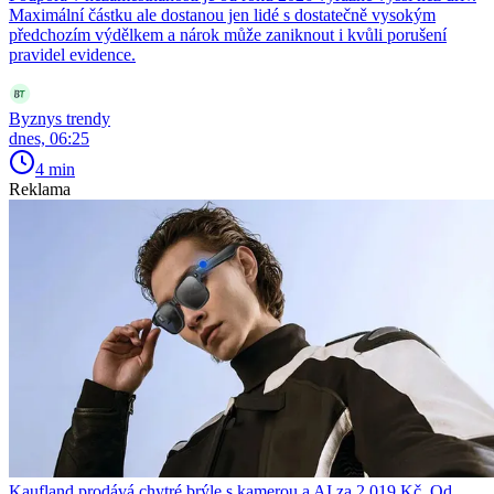
Maximální částku ale dostanou jen lidé s dostatečně vysokým
předchozím výdělkem a nárok může zaniknout i kvůli porušení
pravidel evidence.
Byznys trendy
dnes, 06:25
4 min
Reklama
Kaufland prodává chytré brýle s kamerou a AI za 2 019 Kč. Od