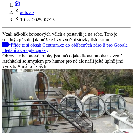
adbz.cz
10. 8. 2025, 07:15
Vzali několik betonových válců a postavili je na sebe. Toto je
snadný způsob, jak můžete i vy vydělat stovky tisíc korun
Přidejte si obsah Centrum.cz do oblíbených zdrojů pro Google
hledání a Google zprávy
Obrovské betonové trubky jsou něco jako ikona mnoha stavenišť.
Architekti se smyslem pro humor pro ně ale našli ještě úplně jiné
využití. A má to úspěch.