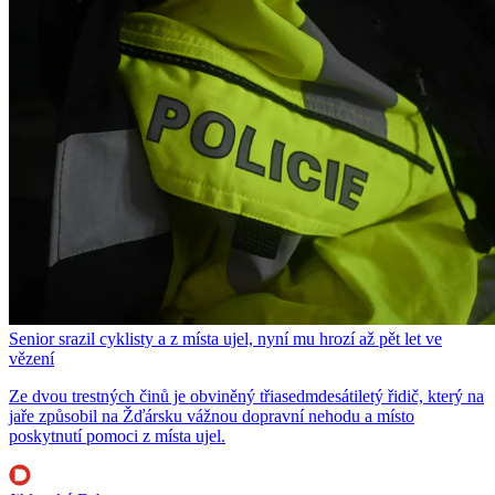
Senior srazil cyklisty a z místa ujel, nyní mu hrozí až pět let ve
vězení
Ze dvou trestných činů je obviněný třiasedmdesátiletý řidič, který na
jaře způsobil na Žďársku vážnou dopravní nehodu a místo
poskytnutí pomoci z místa ujel.