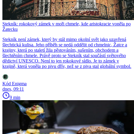
Stekník: rokokový zámek v moři chmele, kde aristokracie voněla po
Žatecku
Stekník není zámek, který by stál mimo okolní svět jako uzavřená
šlechtická kulisa. Jeho příběh se nedá oddělit od chmelnic, Žatce a
krajiny, která po staletí žila pěstováním, sušením, obchodem a
šlechtěním chmele. Právě proto se Stekník stal součástí světového
dědictví UNESCO. Není to jen rokokové sídlo. Je to zámek v
krajině, která voněla po pivu dřív, než se z piva stal globální symbol.
Kód Enigma
dnes, 09:11
9 min