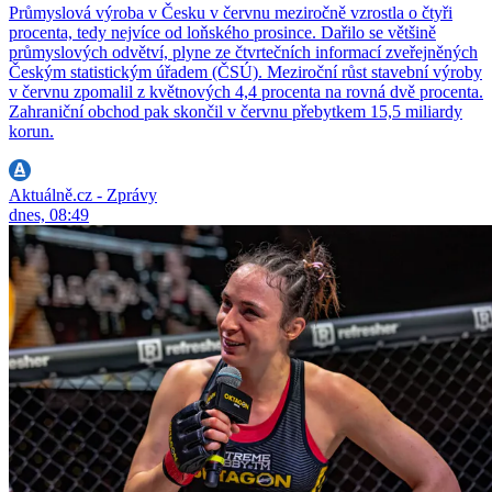
Průmyslová výroba v Česku v červnu meziročně vzrostla o čtyři
procenta, tedy nejvíce od loňského prosince. Dařilo se většině
průmyslových odvětví, plyne ze čtvrtečních informací zveřejněných
Českým statistickým úřadem (ČSÚ). Meziroční růst stavební výroby
v červnu zpomalil z květnových 4,4 procenta na rovná dvě procenta.
Zahraniční obchod pak skončil v červnu přebytkem 15,5 miliardy
korun.
Aktuálně.cz - Zprávy
dnes, 08:49