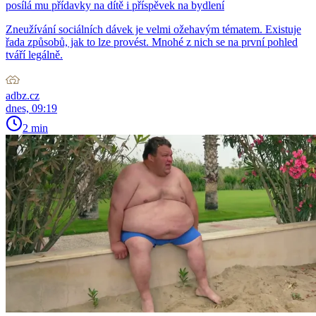
posílá mu přídavky na dítě i příspěvek na bydlení
Zneužívání sociálních dávek je velmi ožehavým tématem. Existuje
řada způsobů, jak to lze provést. Mnohé z nich se na první pohled
tváří legálně.
adbz.cz
dnes, 09:19
2 min