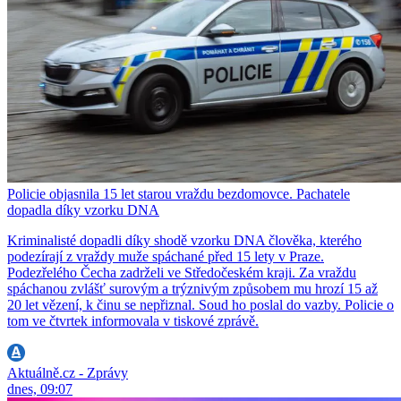
Policie objasnila 15 let starou vraždu bezdomovce. Pachatele
dopadla díky vzorku DNA
Kriminalisté dopadli díky shodě vzorku DNA člověka, kterého
podezírají z vraždy muže spáchané před 15 lety v Praze.
Podezřelého Čecha zadrželi ve Středočeském kraji. Za vraždu
spáchanou zvlášť surovým a trýznivým způsobem mu hrozí 15 až
20 let vězení, k činu se nepřiznal. Soud ho poslal do vazby. Policie o
tom ve čtvrtek informovala v tiskové zprávě.
Aktuálně.cz - Zprávy
dnes, 09:07