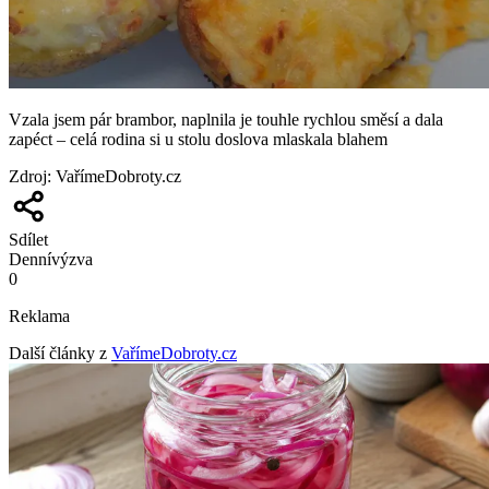
Vzala jsem pár brambor, naplnila je touhle rychlou směsí a dala
zapéct – celá rodina si u stolu doslova mlaskala blahem
Zdroj
:
VařímeDobroty.cz
Sdílet
Denní
výzva
0
Reklama
Další články z
VařímeDobroty.cz