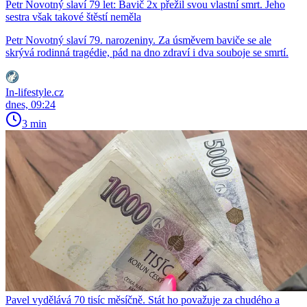
Petr Novotný slaví 79 let: Bavič 2x přežil svou vlastní smrt. Jeho
sestra však takové štěstí neměla
Petr Novotný slaví 79. narozeniny. Za úsměvem baviče se ale
skrývá rodinná tragédie, pád na dno zdraví i dva souboje se smrtí.
In-lifestyle.cz
dnes, 09:24
3 min
Pavel vydělává 70 tisíc měsíčně. Stát ho považuje za chudého a