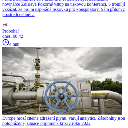
novinářce Zdislavě Pokorné vstup na tiskovou konferenci. S ironií jí
vzkázal, že pro ni uspořádá tiskovku pro konspirátory. Sám přitom z
prostředí reálné…
Proboha!
dnes, 08:42
4 min
Evropě hrozí citelné zdražení plynu, varují analytici. Zásobníky jsou
poloprázdné, situace připomíná krizi z roku 2022