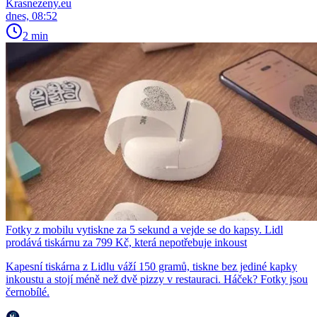
Krasnezeny.eu
dnes, 08:52
2 min
Fotky z mobilu vytiskne za 5 sekund a vejde se do kapsy. Lidl
prodává tiskárnu za 799 Kč, která nepotřebuje inkoust
Kapesní tiskárna z Lidlu váží 150 gramů, tiskne bez jediné kapky
inkoustu a stojí méně než dvě pizzy v restauraci. Háček? Fotky jsou
černobílé.