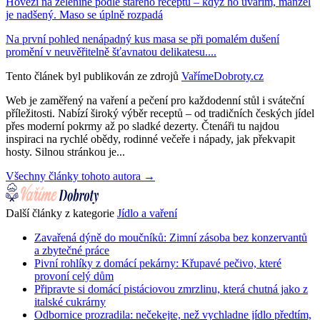
Hovězí na zelenině podle starého receptu – když ho uvařím, manžel
je nadšený. Maso se úplně rozpadá
Na první pohled nenápadný kus masa se při pomalém dušení
promění v neuvěřitelně šťavnatou delikatesu....
Tento článek byl publikován ze zdrojů
VařímeDobroty.cz
Web je zaměřený na vaření a pečení pro každodenní stůl i sváteční
příležitosti. Nabízí široký výběr receptů – od tradičních českých jídel
přes moderní pokrmy až po sladké dezerty. Čtenáři tu najdou
inspiraci na rychlé obědy, rodinné večeře i nápady, jak překvapit
hosty. Silnou stránkou je...
Všechny články tohoto autora →
Další články z kategorie
Jídlo a vaření
Zavařená dýně do moučníků: Zimní zásoba bez konzervantů
a zbytečné práce
Pivní rohlíky z domácí pekárny: Křupavé pečivo, které
provoní celý dům
Připravte si domácí pistáciovou zmrzlinu, která chutná jako z
italské cukrárny
Odbornice prozradila: nečekejte, než vychladne jídlo předtím,