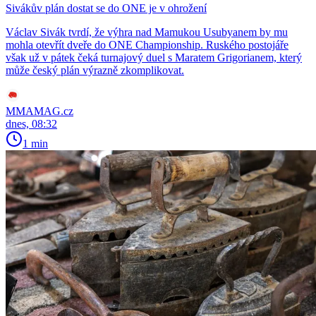
Sivákův plán dostat se do ONE je v ohrožení
Václav Sivák tvrdí, že výhra nad Mamukou Usubyanem by mu
mohla otevřít dveře do ONE Championship. Ruského postojáře
však už v pátek čeká turnajový duel s Maratem Grigorianem, který
může český plán výrazně zkomplikovat.
MMAMAG.cz
dnes, 08:32
1 min