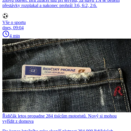
znovu odešel. Brit ztrácel sílu při servisu, za stavu 1:4 se během
přestávky rozplakal a nakonec prohrál 3:6, 6:2, 2:6.
Vše o sportu
dnes, 09:04
4 min
Řidičák letos propadne 284 tisícům motoristů. Nový si mohou
vyřídit z domova