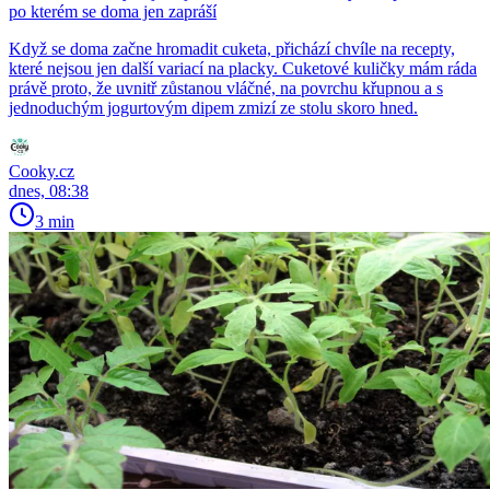
po kterém se doma jen zapráší
Když se doma začne hromadit cuketa, přichází chvíle na recepty,
které nejsou jen další variací na placky. Cuketové kuličky mám ráda
právě proto, že uvnitř zůstanou vláčné, na povrchu křupnou a s
jednoduchým jogurtovým dipem zmizí ze stolu skoro hned.
Cooky.cz
dnes, 08:38
3 min