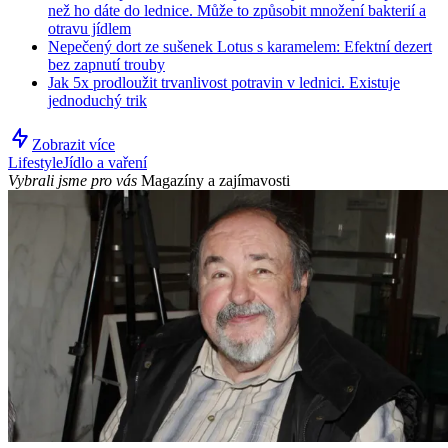
než ho dáte do lednice. Může to způsobit množení bakterií a
otravu jídlem
Nepečený dort ze sušenek Lotus s karamelem: Efektní dezert
bez zapnutí trouby
Jak 5x prodloužit trvanlivost potravin v lednici. Existuje
jednoduchý trik
Zobrazit více
Lifestyle
Jídlo a vaření
Vybrali jsme pro vás
Magazíny a zajímavosti