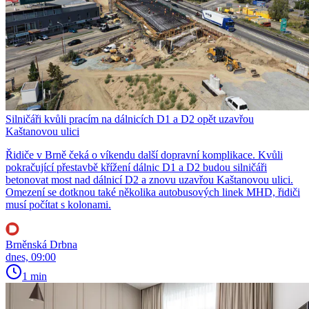
Silničáři kvůli pracím na dálnicích D1 a D2 opět uzavřou
Kaštanovou ulici
Řidiče v Brně čeká o víkendu další dopravní komplikace. Kvůli
pokračující přestavbě křížení dálnic D1 a D2 budou silničáři
betonovat most nad dálnicí D2 a znovu uzavřou Kaštanovou ulici.
Omezení se dotknou také několika autobusových linek MHD, řidiči
musí počítat s kolonami.
Brněnská Drbna
dnes, 09:00
1 min