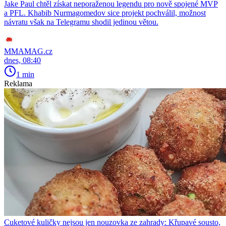
Jake Paul chtěl získat neporaženou legendu pro nově spojené MVP
a PFL. Khabib Nurmagomedov sice projekt pochválil, možnost
návratu však na Telegramu shodil jedinou větou.
MMAMAG.cz
dnes, 08:40
1 min
Reklama
Cuketové kuličky nejsou jen nouzovka ze zahrady: Křupavé sousto,