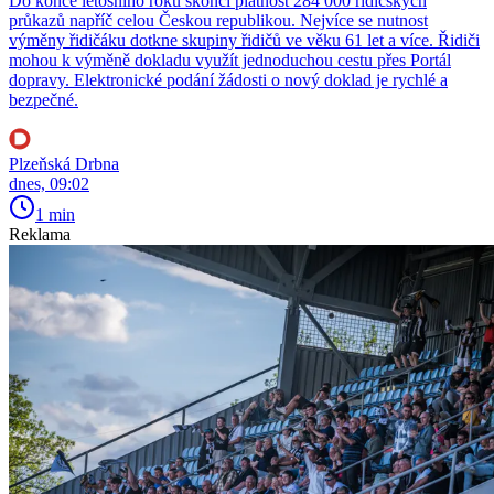
Do konce letošního roku skončí platnost 284 000 řidičských
průkazů napříč celou Českou republikou. Nejvíce se nutnost
výměny řidičáku dotkne skupiny řidičů ve věku 61 let a více. Řidiči
mohou k výměně dokladu využít jednoduchou cestu přes Portál
dopravy. Elektronické podání žádosti o nový doklad je rychlé a
bezpečné.
Plzeňská Drbna
dnes, 09:02
1 min
Reklama