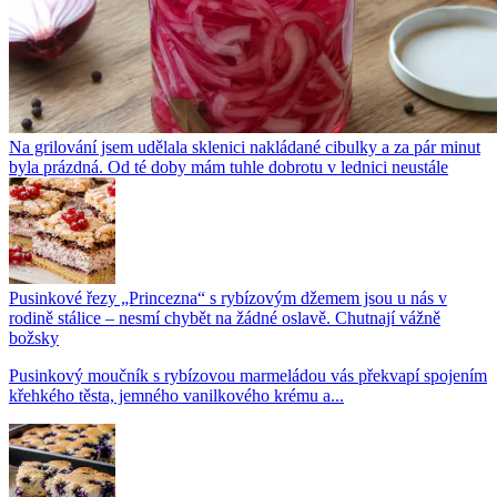
Na grilování jsem udělala sklenici nakládané cibulky a za pár minut
byla prázdná. Od té doby mám tuhle dobrotu v lednici neustále
Pusinkové řezy „Princezna“ s rybízovým džemem jsou u nás v
rodině stálice – nesmí chybět na žádné oslavě. Chutnají vážně
božsky
Pusinkový moučník s rybízovou marmeládou vás překvapí spojením
křehkého těsta, jemného vanilkového krému a...