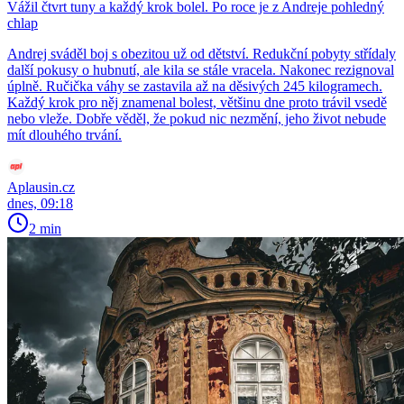
Vážil čtvrt tuny a každý krok bolel. Po roce je z Andreje pohledný
chlap
Andrej sváděl boj s obezitou už od dětství. Redukční pobyty střídaly
další pokusy o hubnutí, ale kila se stále vracela. Nakonec rezignoval
úplně. Ručička váhy se zastavila až na děsivých 245 kilogramech.
Každý krok pro něj znamenal bolest, většinu dne proto trávil vsedě
nebo vleže. Dobře věděl, že pokud nic nezmění, jeho život nebude
mít dlouhého trvání.
Aplausin.cz
dnes, 09:18
2 min