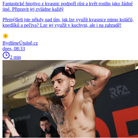
Fantastické hnojivo z kvasnic podpoří růst a květ rostlin jako žádné
jiné. Připravit jej zvládne každý
Přemýšleli jste někdy nad tím, jak lze využít kvasnice mimo koláčů,
knedlíků a pečiva? Lze jej využít v kuchyni, ale i na zahradě!
BydlímeÚtulně.cz
dnes, 08:33
2 min