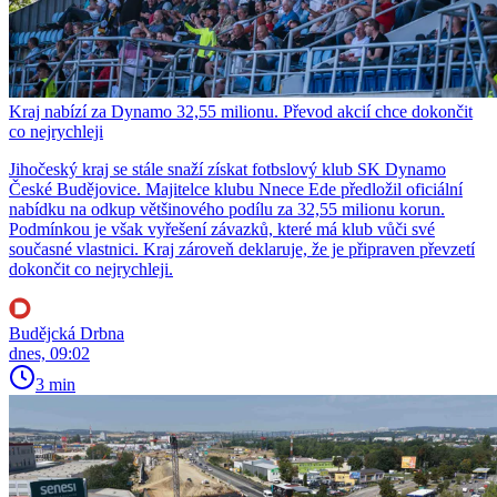
Kraj nabízí za Dynamo 32,55 milionu. Převod akcií chce dokončit
co nejrychleji
Jihočeský kraj se stále snaží získat fotbslový klub SK Dynamo
České Budějovice. Majitelce klubu Nnece Ede předložil oficiální
nabídku na odkup většinového podílu za 32,55 milionu korun.
Podmínkou je však vyřešení závazků, které má klub vůči své
současné vlastnici. Kraj zároveň deklaruje, že je připraven převzetí
dokončit co nejrychleji.
Budějcká Drbna
dnes, 09:02
3 min