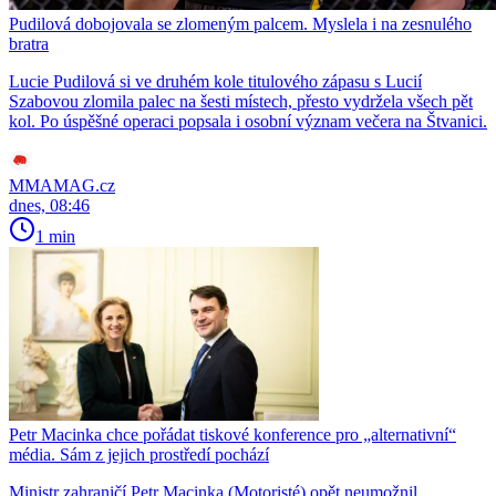
Pudilová dobojovala se zlomeným palcem. Myslela i na zesnulého
bratra
Lucie Pudilová si ve druhém kole titulového zápasu s Lucií
Szabovou zlomila palec na šesti místech, přesto vydržela všech pět
kol. Po úspěšné operaci popsala i osobní význam večera na Štvanici.
MMAMAG.cz
dnes, 08:46
1 min
Petr Macinka chce pořádat tiskové konference pro „alternativní“
média. Sám z jejich prostředí pochází
Ministr zahraničí Petr Macinka (Motoristé) opět neumožnil