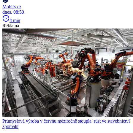
Mobify.cz
dnes, 08:50
4 min
Reklama
Průmyslová výroba v červnu meziročně stoupla, růst ve stavebnictví
zpomalil