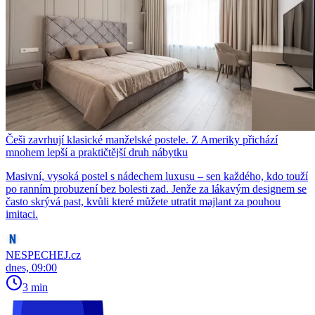
Češi zavrhují klasické manželské postele. Z Ameriky přichází
mnohem lepší a praktičtější druh nábytku
Masivní, vysoká postel s nádechem luxusu – sen každého, kdo touží
po ranním probuzení bez bolesti zad. Jenže za lákavým designem se
často skrývá past, kvůli které můžete utratit majlant za pouhou
imitaci.
NESPECHEJ.cz
dnes, 09:00
3 min