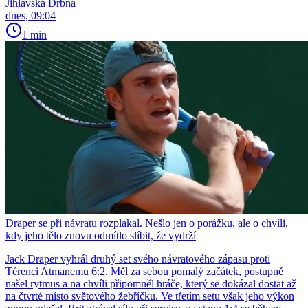
Jihlavská Drbna
dnes, 09:04
1 min
Draper se při návratu rozplakal. Nešlo jen o porážku, ale o chvíli,
kdy jeho tělo znovu odmítlo slíbit, že vydrží
Jack Draper vyhrál druhý set svého návratového zápasu proti
Térenci Atmanemu 6:2. Měl za sebou pomalý začátek, postupně
našel rytmus a na chvíli připomněl hráče, který se dokázal dostat až
na čtvrté místo světového žebříčku. Ve třetím setu však jeho výkon