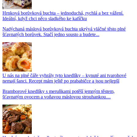
Hrnková borůvková buchta – jednoduchá, rychlá a bez vážení.
Ideální, když chci něco sladkého ke kafíčku
Nadýchaná máslová borůvková buchta ukrývá vláčné těsto plné
šťavnatých borůvek. Stačí jedno sousto a budete...
U nás na plné čáře vyhrály tyto knedlíky – kynuté ani tvarohové
nemají šanci. Recept mám ještě po prababičce a jsou nejlepší
Bramborové knedlíky s meruňkami potěší jemným těstem,
šťavnatým ovocem a voňavou máslovou strouhankou....