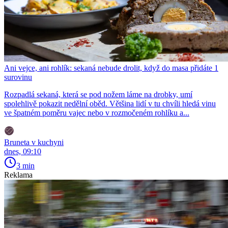
Ani vejce, ani rohlík: sekaná nebude drolit, když do masa přidáte 1
surovinu
Rozpadlá sekaná, která se pod nožem láme na drobky, umí
spolehlivě pokazit nedělní oběd. Většina lidí v tu chvíli hledá vinu
ve špatném poměru vajec nebo v rozmočeném rohlíku a...
Bruneta v kuchyni
dnes, 09:10
3 min
Reklama