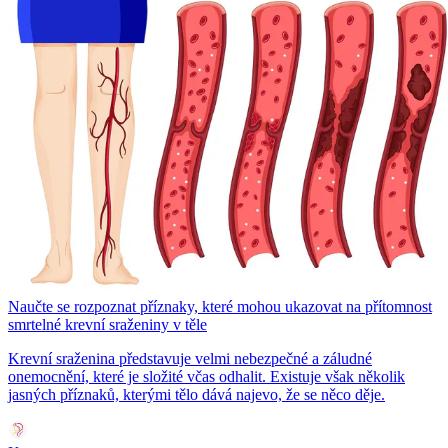
Naučte se rozpoznat příznaky, které mohou ukazovat na přítomnost
smrtelné krevní sraženiny v těle
Krevní sraženina představuje velmi nebezpečné a záludné
onemocnění, které je složité včas odhalit. Existuje však několik
jasných příznaků, kterými tělo dává najevo, že se něco děje.