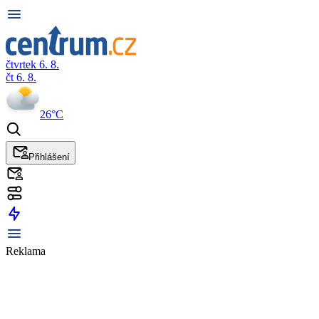
čtvrtek 6. 8.
čt 6. 8.
26°C
Přihlášení
Reklama