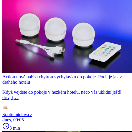
Action nově nabízí chytrou vychytávku do pokoje. Pocit je jak z
drahého hotelu
Když vejdete do pokoje v hezkém hotelu, něco vás uklidní ještě
dřív, […]
Spotřebitelov.cz
dnes, 09:05
3 min