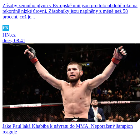
Zásoby zemního plynu v Evropské unii jsou pro toto období roku na
rekordně nízké úrovni. Zásobníky jsou naplněny z méně než 58
procent, což je...
HN.cz
dnes, 08:41
Jake Paul láká Khabiba k návratu do MMA. Neporažený šampion
reaguje