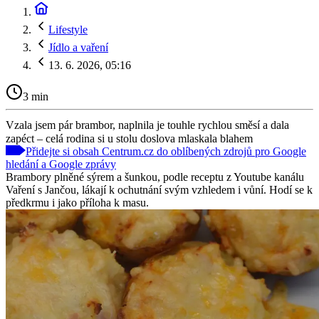
Lifestyle
Jídlo a vaření
13. 6. 2026, 05:16
3 min
Vzala jsem pár brambor, naplnila je touhle rychlou směsí a dala
zapéct – celá rodina si u stolu doslova mlaskala blahem
Přidejte si obsah Centrum.cz do oblíbených zdrojů pro Google
hledání a Google zprávy
Brambory plněné sýrem a šunkou, podle receptu z Youtube kanálu
Vaření s Jančou, lákají k ochutnání svým vzhledem i vůní. Hodí se k
předkrmu i jako příloha k masu.