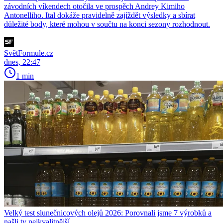
závodních víkendech otočila ve prospěch Andrey Kimiho
Antonelliho. Ital dokáže pravidelně zajíždět výsledky a sbírat
důležité body, které mohou v součtu na konci sezony rozhodnout.
SvětFormule.cz
dnes, 22:47
1 min
Velký test slunečnicových olejů 2026: Porovnali jsme 7 výrobků a
našli ty nejkvalitnější