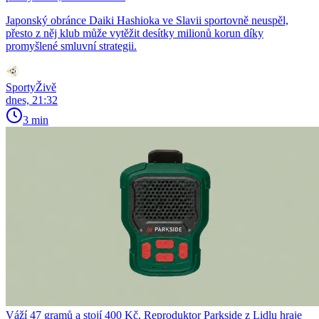
Japonský obránce Daiki Hashioka ve Slavii sportovně neuspěl,
přesto z něj klub může vytěžit desítky milionů korun díky
promyšlené smluvní strategii.
SportyŽivě
dnes, 21:32
3 min
Váží 47 gramů a stojí 400 Kč. Reproduktor Parkside z Lidlu hraje