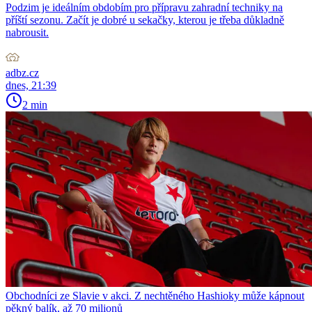
Podzim je ideálním obdobím pro přípravu zahradní techniky na
příští sezonu. Začít je dobré u sekačky, kterou je třeba důkladně
nabrousit.
adbz.cz
dnes, 21:39
2 min
Obchodníci ze Slavie v akci. Z nechtěného Hashioky může kápnout
pěkný balík, až 70 milionů