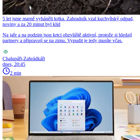
5 let jsme marně vyháněli krtka. Zahradník vzal kuchyňský odpad,
noviny a za 20 minut byl klid
Na jaře a na podzim jsou krtci obzvláště aktivní, protože si hledají
partnery a připravují se na zimu. Vypudit je tedy musíte včas.
Chalupáři-Zahrádkáři
dnes, 20:45
2 min