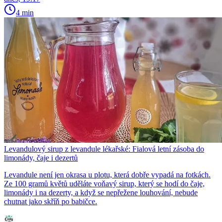
4 min
Levandulový sirup z levandule lékařské: Fialová letní zásoba do
limonády, čaje i dezertů
Levandule není jen okrasa u plotu, která dobře vypadá na fotkách.
Ze 100 gramů květů uděláte voňavý sirup, který se hodí do čaje,
limonády i na dezerty, a když se nepřežene louhování, nebude
chutnat jako skříň po babičce.