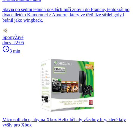
Slavia po sedmi letních posilách míří znovu do Francie, tentokrát po
dvacetiletém Kamerunci z Auxerre, který ve třetí lize střílel góly i
bránil jako wingback.
SportyŽivě
dnes, 22:05
3 min
Microsoft chce, aby na Xbox Helix běhaly všechny hry, které kdy
vyšly pro Xbox