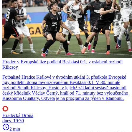
Hradec v Evropské lize podlehl Besiktasi 0:1, v oslabení rozhodl
Kilicsoy
Fotbalisté Hradce Králové v úvodním utkání 3. předkola Evropské
ligy podlehli doma favorizovanému Besiktasi 0:1. V 80. minutě
rozhodl Semih Kilicsoy. Hosté, v jejichž základní sestavě nastoupil
český křídelník Václav Černý, hráli od 71. minuty bez vyloučeného
Kassouma Ouattary. Odveta je na programu za týden v Istanbulu.
Hradecká Drbna
dnes, 19:30
2 min