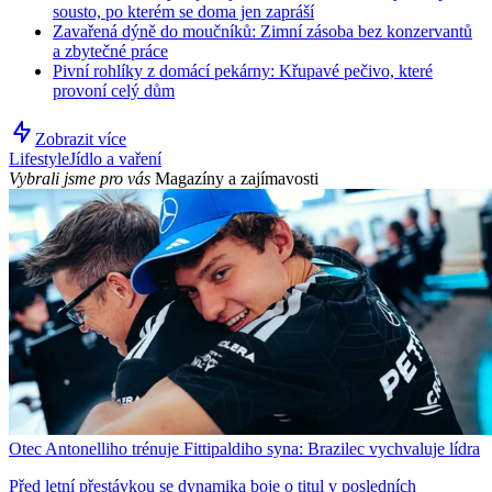
sousto, po kterém se doma jen zapráší
Zavařená dýně do moučníků: Zimní zásoba bez konzervantů
a zbytečné práce
Pivní rohlíky z domácí pekárny: Křupavé pečivo, které
provoní celý dům
Zobrazit více
Lifestyle
Jídlo a vaření
Vybrali jsme pro vás
Magazíny a zajímavosti
Otec Antonelliho trénuje Fittipaldiho syna: Brazilec vychvaluje lídra
Před letní přestávkou se dynamika boje o titul v posledních