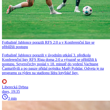
Fotbalisté Jablonce porazili RFS 2:0 a v Konferenční lize se
přiblížili postupu
Fotbalisté Jablonce porazili v úvodním utkání 3. předkola
Konferenční ligy RFS Riga doma 2:0 a výrazně se přiblížili k
postupu. Severočechy poslal v 18. minutě do vedení Vachtang
Čanturišvili a po pauze přidal pojistku Matěj Polidar. Odveta je na
programu za týden na stadionu lídra lotyšské ligy.
Liberecká Drbna
dnes, 19:35
3 min