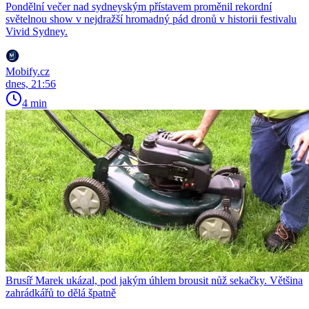
Pondělní večer nad sydneyským přístavem proměnil rekordní
světelnou show v nejdražší hromadný pád dronů v historii festivalu
Vivid Sydney.
Mobify.cz
dnes, 21:56
4 min
Brusíř Marek ukázal, pod jakým úhlem brousit nůž sekačky. Většina
zahrádkářů to dělá špatně