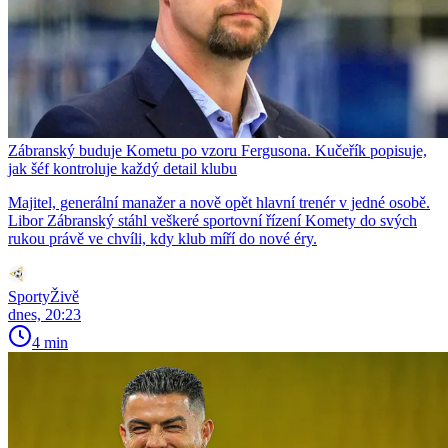
Zábranský buduje Kometu po vzoru Fergusona. Kučeřík popisuje,
jak šéf kontroluje každý detail klubu
Majitel, generální manažer a nově opět hlavní trenér v jedné osobě.
Libor Zábranský stáhl veškeré sportovní řízení Komety do svých
rukou právě ve chvíli, kdy klub míří do nové éry.
SportyŽivě
dnes, 20:23
4 min