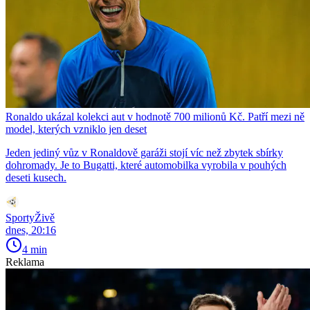
Ronaldo ukázal kolekci aut v hodnotě 700 milionů Kč. Patří mezi ně
model, kterých vzniklo jen deset
Jeden jediný vůz v Ronaldově garáži stojí víc než zbytek sbírky
dohromady. Je to Bugatti, které automobilka vyrobila v pouhých
deseti kusech.
SportyŽivě
dnes, 20:16
4 min
Reklama