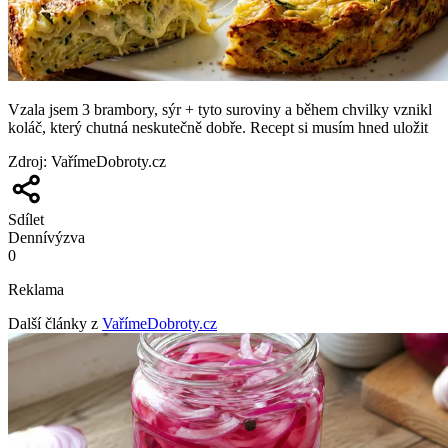
Vzala jsem 3 brambory, sýr + tyto suroviny a během chvilky vznikl
koláč, který chutná neskutečně dobře. Recept si musím hned uložit
Zdroj
:
VařímeDobroty.cz
Sdílet
Denní
výzva
0
Reklama
Další články z
VařímeDobroty.cz