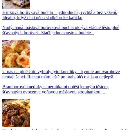
Hrnková borůvková buchta – jednoduchá, rychlá a bez vážení.
Ideální, když chci něco sladkého ke kafíčku
Nadýchaná máslová borůvková buchta ukrývá vláčné těsto plné
šťavnatých borůvek. Stačí jedno sousto a budete...
U nás na plné čáře vyhrály tyto knedlíky – kynuté ani tvarohové
nemají šanci. Recept mám ještě po prababičce a jsou nejlepší
Bramborové knedlíky s meruňkami potěší jemným těstem,
šťavnatým ovocem a voňavou máslovou strouhankou....