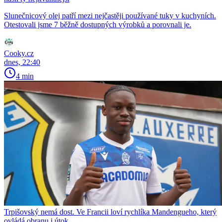
Slunečnicový olej patří mezi nejčastěji používané tuky v kuchyních.
Otestovali jsme 7 běžně dostupných výrobků a porovnali je.
Cooky.cz
dnes, 22:40
4 min
Trpišovský nemá dost. Ve Francii loví rychlíka Mandengueho, který
ovládá obranu i útok