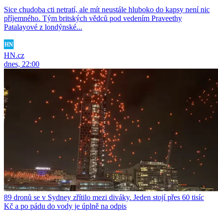
Sice chudoba cti netratí, ale mít neustále hluboko do kapsy není nic
příjemného. Tým britských vědců pod vedením Praveethy
Patalayové z londýnské...
HN.cz
dnes, 22:00
89 dronů se v Sydney zřítilo mezi diváky. Jeden stojí přes 60 tisíc
Kč a po pádu do vody je úplně na odpis