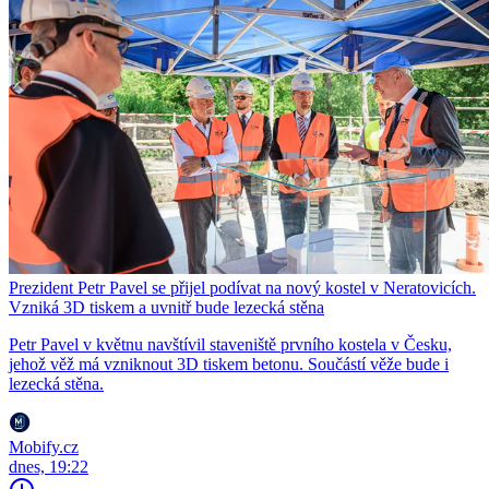
Prezident Petr Pavel se přijel podívat na nový kostel v Neratovicích.
Vzniká 3D tiskem a uvnitř bude lezecká stěna
Petr Pavel v květnu navštívil staveniště prvního kostela v Česku,
jehož věž má vzniknout 3D tiskem betonu. Součástí věže bude i
lezecká stěna.
Mobify.cz
dnes, 19:22