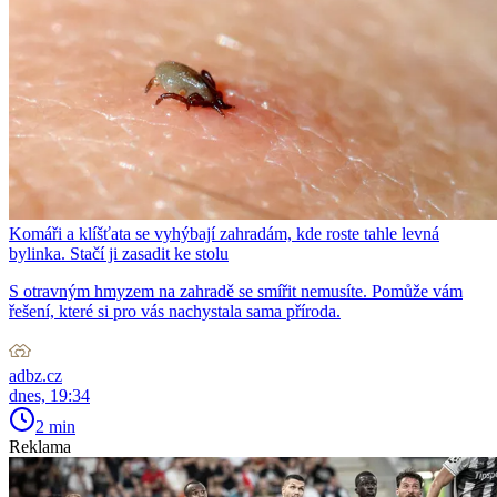
Komáři a klíšťata se vyhýbají zahradám, kde roste tahle levná
bylinka. Stačí ji zasadit ke stolu
S otravným hmyzem na zahradě se smířit nemusíte. Pomůže vám
řešení, které si pro vás nachystala sama příroda.
adbz.cz
dnes, 19:34
2 min
Reklama