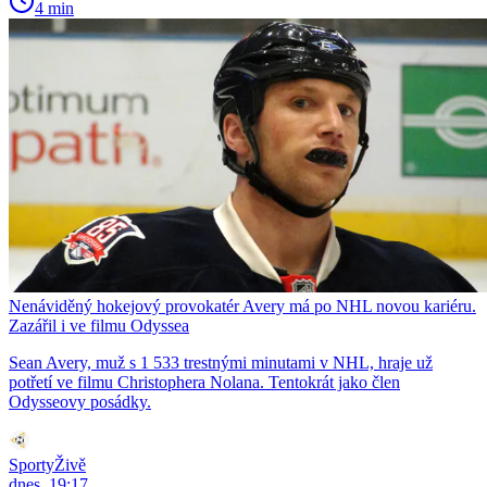
4 min
Nenáviděný hokejový provokatér Avery má po NHL novou kariéru.
Zazářil i ve filmu Odyssea
Sean Avery, muž s 1 533 trestnými minutami v NHL, hraje už
potřetí ve filmu Christophera Nolana. Tentokrát jako člen
Odysseovy posádky.
SportyŽivě
dnes, 19:17