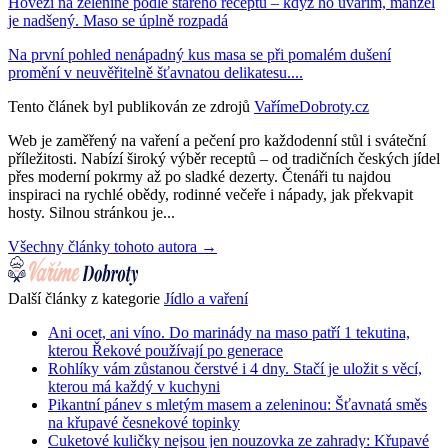
Hovězí na zelenině podle starého receptu – když ho uvařím, manžel
je nadšený. Maso se úplně rozpadá
Na první pohled nenápadný kus masa se při pomalém dušení
promění v neuvěřitelně šťavnatou delikatesu....
Tento článek byl publikován ze zdrojů
VařímeDobroty.cz
Web je zaměřený na vaření a pečení pro každodenní stůl i sváteční
příležitosti. Nabízí široký výběr receptů – od tradičních českých jídel
přes moderní pokrmy až po sladké dezerty. Čtenáři tu najdou
inspiraci na rychlé obědy, rodinné večeře i nápady, jak překvapit
hosty. Silnou stránkou je...
Všechny články tohoto autora →
Další články z kategorie
Jídlo a vaření
Ani ocet, ani víno. Do marinády na maso patří 1 tekutina,
kterou Řekové používají po generace
Rohlíky vám zůstanou čerstvé i 4 dny. Stačí je uložit s věcí,
kterou má každý v kuchyni
Pikantní pánev s mletým masem a zeleninou: Šťavnatá směs
na křupavé česnekové topinky
Cuketové kuličky nejsou jen nouzovka ze zahrady: Křupavé