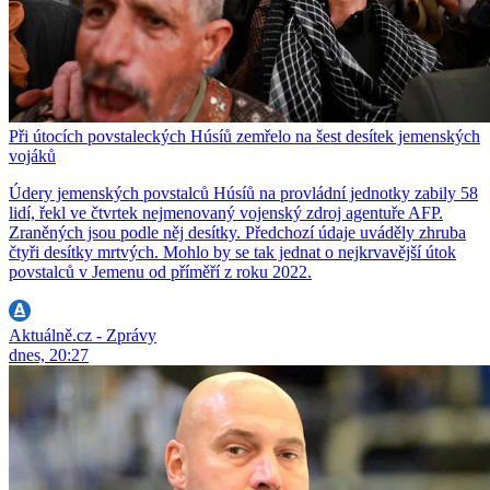
Při útocích povstaleckých Húsíů zemřelo na šest desítek jemenských
vojáků
Údery jemenských povstalců Húsíů na provládní jednotky zabily 58
lidí, řekl ve čtvrtek nejmenovaný vojenský zdroj agentuře AFP.
Zraněných jsou podle něj desítky. Předchozí údaje uváděly zhruba
čtyři desítky mrtvých. Mohlo by se tak jednat o nejkrvavější útok
povstalců v Jemenu od příměří z roku 2022.
Aktuálně.cz - Zprávy
dnes, 20:27