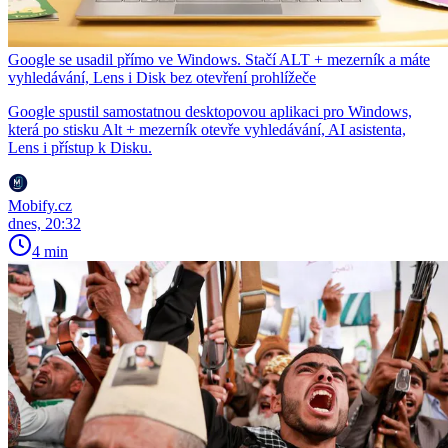
Google se usadil přímo ve Windows. Stačí ALT + mezerník a máte
vyhledávání, Lens i Disk bez otevření prohlížeče
Google spustil samostatnou desktopovou aplikaci pro Windows,
která po stisku Alt + mezerník otevře vyhledávání, AI asistenta,
Lens i přístup k Disku.
Mobify.cz
dnes, 20:32
4 min