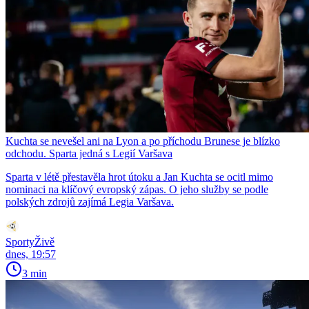
Kuchta se nevešel ani na Lyon a po příchodu Brunese je blízko
odchodu. Sparta jedná s Legií Varšava
Sparta v létě přestavěla hrot útoku a Jan Kuchta se ocitl mimo
nominaci na klíčový evropský zápas. O jeho služby se podle
polských zdrojů zajímá Legia Varšava.
SportyŽivě
dnes, 19:57
3 min