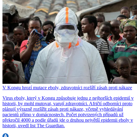
V Kongu hrozí mutace eboly, zdravotníci rozšíří zásah proti nákaze
Virus eboly, který v Kongu způsobuje jednu z nejhorších epidemií v
historii, by mohl mutovat, varují zdravotníci. Afričtí odborníci proto
plánují výrazně rozšířit zásah proti nákaze, včetně vyhledávání
pacientů přímo v domácnostech. Počet potvrzených případů už
překročil 4000 a podle úřadů jde o druhou největší epidemii eboly v
historii, uvedl list The Guardian.