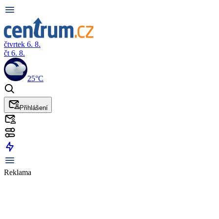
čtvrtek 6. 8.
čt 6. 8.
25°C
Přihlášení
Reklama