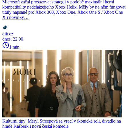
Microsoft začal prosazovat strategii v podobě maximální herní
kompatibility nadcházejícího Xbox Helix. Měly by na něm fungovat
tituly napsané pro Xbox 360, Xbox One, Xbox One S / Xbox One
X i novinky…
diit.cz
dnes, 22:00
1 min
Kulturní tipy: Meryl Streepová se vrací v ikonické roli, divadlo na
hradě Kašperk i nová česká komedie