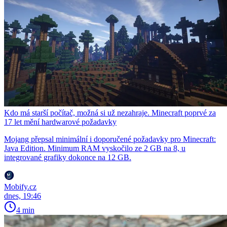
Kdo má starší počítač, možná si už nezahraje. Minecraft poprvé za
17 let mění hardwarové požadavky
Mojang přepsal minimální i doporučené požadavky pro Minecraft:
Java Edition. Minimum RAM vyskočilo ze 2 GB na 8, u
integrované grafiky dokonce na 12 GB.
Mobify.cz
dnes, 19:46
4 min