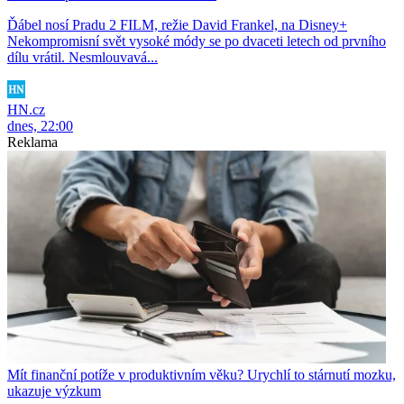
Ďábel nosí Pradu 2 FILM, režie David Frankel, na Disney+
Nekompromisní svět vysoké módy se po dvaceti letech od prvního
dílu vrátil. Nesmlouvavá...
HN.cz
dnes, 22:00
Reklama
Mít finanční potíže v produktivním věku? Urychlí to stárnutí mozku,
ukazuje výzkum