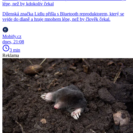
lépe, než by kdokoliv čekal
Dílenská značka Lidlu přišla s Bluetooth reproduktorem, který se
vejde do dlaně a hraje mnohem lépe, než by člověk čekal.
Mobify.cz
dnes, 21:08
3 min
Reklama