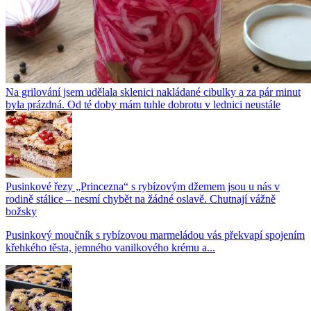
Na grilování jsem udělala sklenici nakládané cibulky a za pár minut
byla prázdná. Od té doby mám tuhle dobrotu v lednici neustále
Pusinkové řezy „Princezna“ s rybízovým džemem jsou u nás v
rodině stálice – nesmí chybět na žádné oslavě. Chutnají vážně
božsky
Pusinkový moučník s rybízovou marmeládou vás překvapí spojením
křehkého těsta, jemného vanilkového krému a...