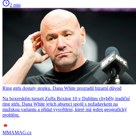
2 min
Ring girls dostaly stopku. Dana White prozradil bizarní důvod
Na boxerském turnaji Zuffa Boxing 10 v Dublinu chyběly tradiční
ring girls. Dana White jejich absenci spojil s požadavkem na
mužskou variantu a přidal vysvětlení, které má jeden geografický
problém.
MMAMAG.cz