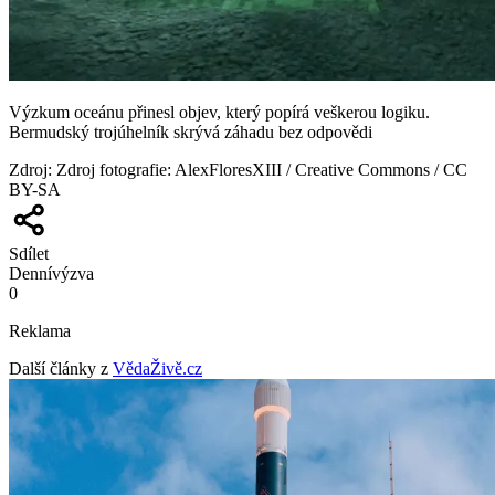
Výzkum oceánu přinesl objev, který popírá veškerou logiku.
Bermudský trojúhelník skrývá záhadu bez odpovědi
Zdroj
:
Zdroj fotografie: AlexFloresXIII / Creative Commons / CC
BY-SA
Sdílet
Denní
výzva
0
Reklama
Další články z
VědaŽivě.cz