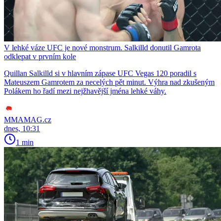
V lehké váze UFC je nové monstrum. Salkilld donutil Gamrota
odklepat v prvním kole
Quillan Salkilld si v hlavním zápase UFC Vegas 120 poradil s
Mateuszem Gamrotem za necelých pět minut. Výhra nad zkušeným
Polákem ho řadí mezi nejžhavější jména lehké váhy.
MMAMAG.cz
dnes, 10:31
1 min