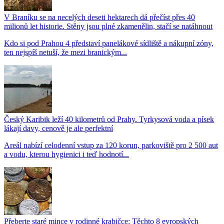
V Braníku se na necelých deseti hektarech dá přečíst přes 40
milionů let historie. Stěny jsou plné zkamenělin, stačí se natáhnout
Kdo si pod Prahou 4 představí panelákové sídliště a nákupní zóny,
ten nejspíš netuší, že mezi branickým...
Český Karibik leží 40 kilometrů od Prahy. Tyrkysová voda a písek
lákají davy, cenově je ale perfektní
Areál nabízí celodenní vstup za 120 korun, parkoviště pro 2 500 aut
a vodu, kterou hygienici i teď hodnotí...
Přeberte staré mince v rodinné krabičce: Těchto 8 evropských