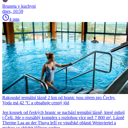
Bruneta v kuchyni
dnes, 10:59
4 min
Rakouské termální lázně 2 km od hranic jsou rájem pro Čechy.
Voda má 42 °C a obsahuje cenný jód
Jen kousek od českých hranic se nachází termální lázně, které milují
i Češi. Jde o rozsáhlý komplex s rozlohou více než 7 800 m². Lázně
Therme Laa an der Thaya leží ve vinařské oblasti Weinviertel a
mohou se chlubit léčivou vodou.