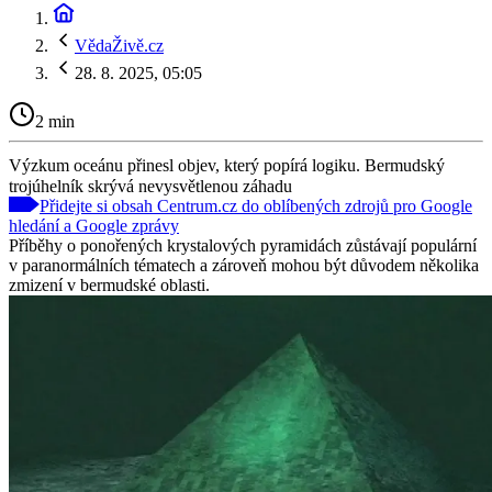
VědaŽivě.cz
28. 8. 2025, 05:05
2 min
Výzkum oceánu přinesl objev, který popírá logiku. Bermudský
trojúhelník skrývá nevysvětlenou záhadu
Přidejte si obsah Centrum.cz do oblíbených zdrojů pro Google
hledání a Google zprávy
Příběhy o ponořených krystalových pyramidách zůstávají populární
v paranormálních tématech a zároveň mohou být důvodem několika
zmizení v bermudské oblasti.