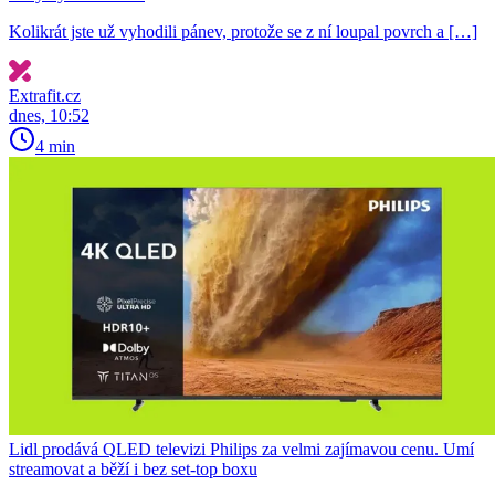
Kolikrát jste už vyhodili pánev, protože se z ní loupal povrch a […]
Extrafit.cz
dnes, 10:52
4 min
Lidl prodává QLED televizi Philips za velmi zajímavou cenu. Umí
streamovat a běží i bez set-top boxu