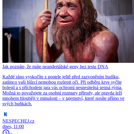
Jak poznáte, že máte neandertálské geny bez testu DNA
Každé ráno vyskočíte z postele ještě před zazvoněním budíku,
zatímco vaši blízcí nemohou rozlepit oči. Při odběru krve syčíte
bolestí a s příchodem jara vás ochromí nesnesitelná senná rýma.
Možná to považujete za osobní rozmary přírody, ale pravda leží
mnohem hlouběji v minulosti – v tajemství, které nosíte přímo ve
svých buňkách.
NESPECHEJ.cz
dnes, 11:00