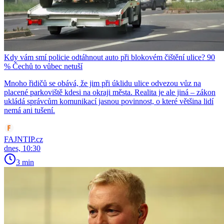
Kdy vám smí policie odtáhnout auto při blokovém čištění ulice? 90
% Čechů to vůbec netuší
Mnoho řidičů se obává, že jim při úklidu ulice odvezou vůz na
placené parkoviště kdesi na okraji města. Realita je ale jiná – zákon
ukládá správcům komunikací jasnou povinnost, o které většina lidí
nemá ani tušení.
FAJNTIP.cz
dnes, 10:30
3 min