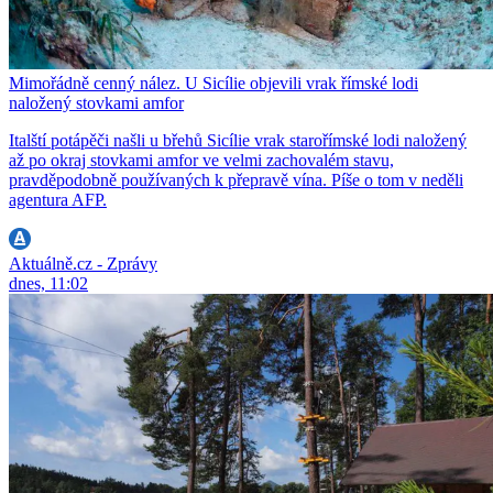
Mimořádně cenný nález. U Sicílie objevili vrak římské lodi
naložený stovkami amfor
Italští potápěči našli u břehů Sicílie vrak starořímské lodi naložený
až po okraj stovkami amfor ve velmi zachovalém stavu,
pravděpodobně používaných k přepravě vína. Píše o tom v neděli
agentura AFP.
Aktuálně.cz - Zprávy
dnes, 11:02