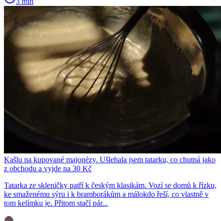
3 min
Kašlu na kupované majonézy. Ušlehala jsem tatarku, co chutná jako
z obchodu a vyjde na 30 Kč
Tatarka ze skleničky patří k českým klasikám. Vozí se domů k řízku,
ke smaženému sýru i k bramborákům a málokdo řeší, co vlastně v
tom kelímku je. Přitom stačí pár...