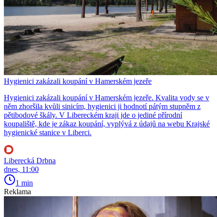
Hygienici zakázali koupání v Hamerském jezeře
Hygienici zakázali koupání v Hamerském jezeře. Kvalita vody se v
něm zhoršila kvůli sinicím, hygienici ji hodnotí pátým stupněm z
pětibodové škály. V Libereckém kraji jde o jediné přírodní
koupaliště, kde je zákaz koupání, vyplývá z údajů na webu Krajské
hygienické stanice v Liberci.
Liberecká Drbna
dnes, 11:00
1 min
Reklama