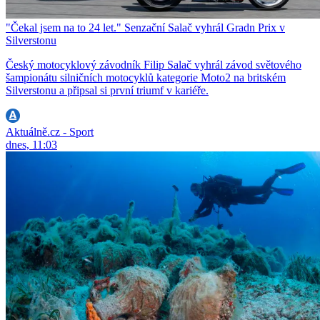
"Čekal jsem na to 24 let." Senzační Salač vyhrál Gradn Prix v
Silverstonu
Český motocyklový závodník Filip Salač vyhrál závod světového
šampionátu silničních motocyklů kategorie Moto2 na britském
Silverstonu a připsal si první triumf v kariéře.
Aktuálně.cz - Sport
dnes, 11:03