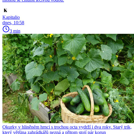
Kapitalio
dnes, 10:58
3 min
Okurky v hliněném hrnci s trochou octa vydrží i dva roky. Starý trik,
který většina zahrádkářů nezná a přitom stojí pár korun