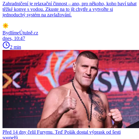
Zahradničení je relaxační činnost – ano, pro někoho, koho baví tahat
těžké konve s vodou. Zkuste na to jít chytře a vytvořte si
jednoduchý systém na zavlažování.
BydlímeÚtulně.cz
dnes, 10:47
2 min
Před 14 dny čelil Furymu. Teď Polák dostal výprask od šesti
soupeřů