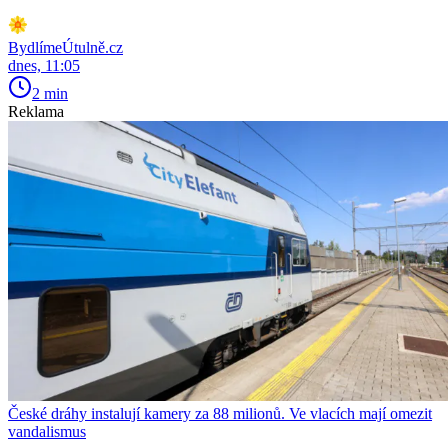
BydlímeÚtulně.cz
dnes, 11:05
2 min
Reklama
České dráhy instalují kamery za 88 milionů. Ve vlacích mají omezit
vandalismus