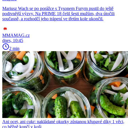
Mariusz Wach se po porážce s Tysonem Furym pustil do ještě
podivnější výzvy. Na PRIME 18 čelil šesti mužům, dva útočili
současně, a rozhodčí jeho trápení ve třetím kole ukončil.
MMAMAG.cz
dnes, 10:45
2 min
Ani ocet, ani cukr: nakládané okurky zůstanou křupavé díky 1 věci,
co běžně končí v koši