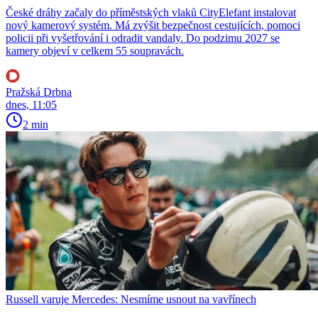
České dráhy začaly do příměstských vlaků CityElefant instalovat
nový kamerový systém. Má zvýšit bezpečnost cestujících, pomoci
policii při vyšetřování i odradit vandaly. Do podzimu 2027 se
kamery objeví v celkem 55 soupravách.
Pražská Drbna
dnes, 11:05
2 min
Russell varuje Mercedes: Nesmíme usnout na vavřínech