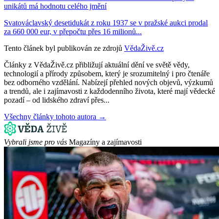
unikátů má hodnotu celého jmění
Svatováclavský desetidukát z roku 1937 se v pražské aukci prodal
za 660 000 eur, v přepočtu přes 16 milionů...
Tento článek byl publikován ze zdrojů
VědaŽivě.cz
Články z VědaŽivě.cz přibližují aktuální dění ve světě vědy,
technologií a přírody způsobem, který je srozumitelný i pro čtenáře
bez odborného vzdělání. Nabízejí přehled nových objevů, výzkumů
a trendů, ale i zajímavosti z každodenního života, které mají vědecké
pozadí – od lidského zdraví přes...
Všechny články tohoto autora →
Vybrali jsme pro vás
Magazíny a zajímavosti