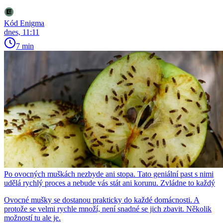
Kód Enigma
dnes, 11:11
7 min
Po ovocných muškách nezbyde ani stopa. Tato geniální past s nimi
udělá rychlý proces a nebude vás stát ani korunu. Zvládne to každý
Ovocné mušky se dostanou prakticky do každé domácnosti. A
protože se velmi rychle množí, není snadné se jich zbavit. Několik
možností tu ale je.