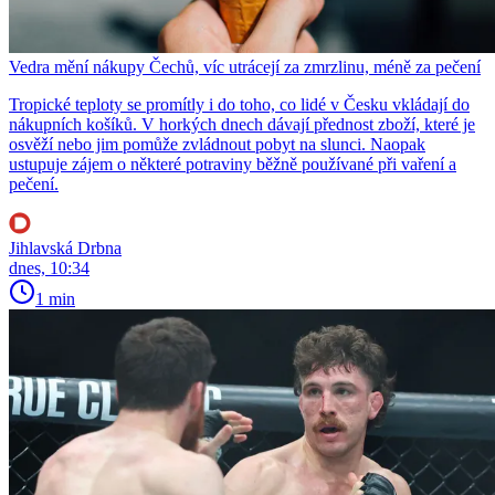
Vedra mění nákupy Čechů, víc utrácejí za zmrzlinu, méně za pečení
Tropické teploty se promítly i do toho, co lidé v Česku vkládají do
nákupních košíků. V horkých dnech dávají přednost zboží, které je
osvěží nebo jim pomůže zvládnout pobyt na slunci. Naopak
ustupuje zájem o některé potraviny běžně používané při vaření a
pečení.
Jihlavská Drbna
dnes, 10:34
1 min