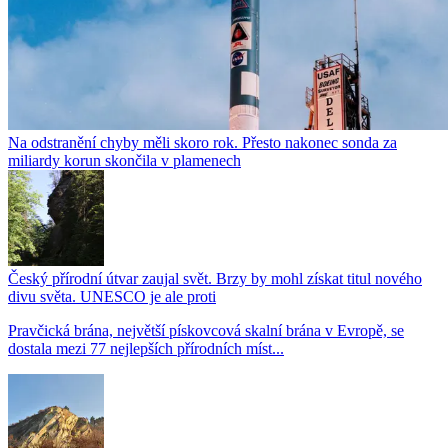
Na odstranění chyby měli skoro rok. Přesto nakonec sonda za
miliardy korun skončila v plamenech
Český přírodní útvar zaujal svět. Brzy by mohl získat titul nového
divu světa. UNESCO je ale proti
Pravčická brána, největší pískovcová skalní brána v Evropě, se
dostala mezi 77 nejlepších přírodních míst...