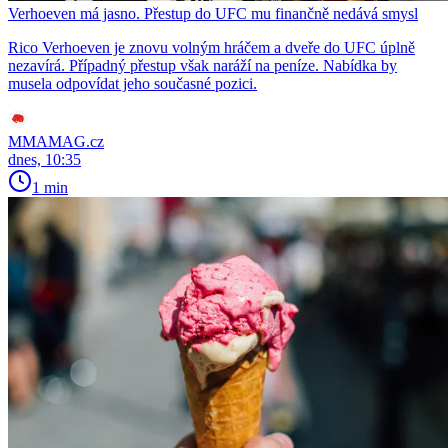
Verhoeven má jasno. Přestup do UFC mu finančně nedává smysl
Rico Verhoeven je znovu volným hráčem a dveře do UFC úplně
nezavírá. Případný přestup však naráží na peníze. Nabídka by
musela odpovídat jeho současné pozici.
MMAMAG.cz
dnes, 10:35
1 min