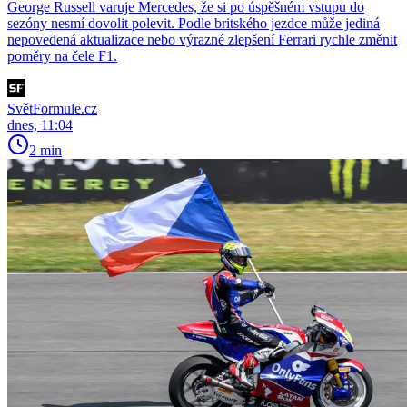
George Russell varuje Mercedes, že si po úspěšném vstupu do
sezóny nesmí dovolit polevit. Podle britského jezdce může jediná
nepovedená aktualizace nebo výrazné zlepšení Ferrari rychle změnit
poměry na čele F1.
SvětFormule.cz
dnes, 11:04
2 min