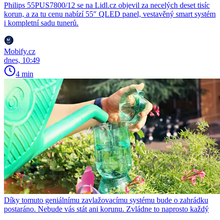
Philips 55PUS7800/12 se na Lidl.cz objevil za necelých deset tisíc
korun, a za tu cenu nabízí 55″ QLED panel, vestavěný smart systém
i kompletní sadu tunerů.
Mobify.cz
dnes, 10:49
4 min
Díky tomuto geniálnímu zavlažovacímu systému bude o zahrádku
postaráno. Nebude vás stát ani korunu. Zvládne to naprosto každý