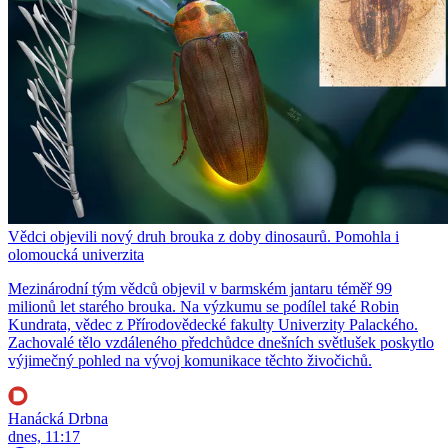
Vědci objevili nový druh brouka z doby dinosaurů. Pomohla i
olomoucká univerzita
Mezinárodní tým vědců objevil v barmském jantaru téměř 99
milionů let starého brouka. Na výzkumu se podílel také Robin
Kundrata, vědec z Přírodovědecké fakulty Univerzity Palackého.
Zachovalé tělo vzdáleného předchůdce dnešních světlušek poskytlo
výjimečný pohled na vývoj komunikace těchto živočichů.
Hanácká Drbna
dnes, 11:17