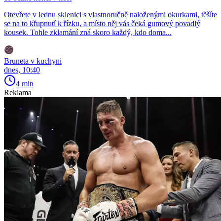
Otevřete v lednu sklenici s vlastnoručně naloženými okurkami, těšíte
se na to křupnutí k řízku, a místo něj vás čeká gumový povadlý
kousek. Tohle zklamání zná skoro každý, kdo doma...
Bruneta v kuchyni
dnes, 10:40
4 min
Reklama