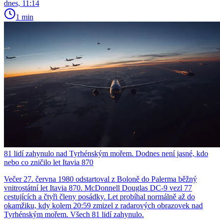
dnes, 11:14
1 min
81 lidí zahynulo nad Tyrhénským mořem. Dodnes není jasné, kdo
nebo co zničilo let Itavia 870
Večer 27. června 1980 odstartoval z Boloně do Palerma běžný
vnitrostátní let Itavia 870. McDonnell Douglas DC-9 vezl 77
cestujících a čtyři členy posádky. Let probíhal normálně až do
okamžiku, kdy kolem 20:59 zmizel z radarových obrazovek nad
Tyrhénským mořem. Všech 81 lidí zahynulo.