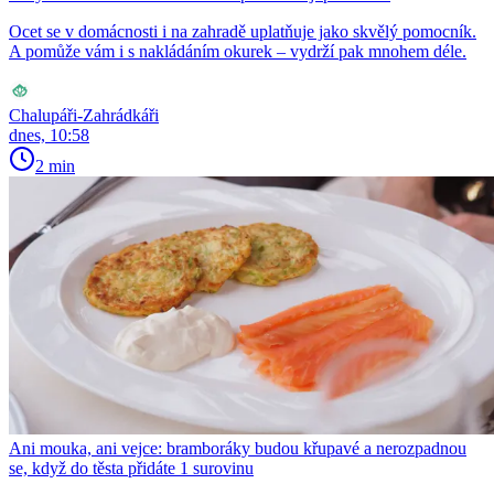
Ocet se v domácnosti i na zahradě uplatňuje jako skvělý pomocník.
A pomůže vám i s nakládáním okurek – vydrží pak mnohem déle.
Chalupáři-Zahrádkáři
dnes, 10:58
2 min
Ani mouka, ani vejce: bramboráky budou křupavé a nerozpadnou
se, když do těsta přidáte 1 surovinu