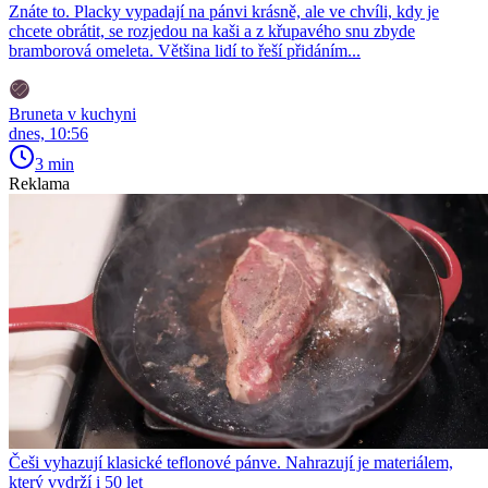
Znáte to. Placky vypadají na pánvi krásně, ale ve chvíli, kdy je
chcete obrátit, se rozjedou na kaši a z křupavého snu zbyde
bramborová omeleta. Většina lidí to řeší přidáním...
Bruneta v kuchyni
dnes, 10:56
3 min
Reklama
Češi vyhazují klasické teflonové pánve. Nahrazují je materiálem,
který vydrží i 50 let