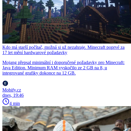
Kdo má starší počítač, možná si už nezahraje. Minecraft poprvé za
17 let mění hardwarové požadavky
Mojang přepsal minimální i doporučené požadavky pro Minecraft:
Java Edition. Minimum RAM vyskočilo ze 2 GB na 8, u
integrované grafiky dokonce na 12 GB.
Mobify.cz
dnes, 19:46
4 min