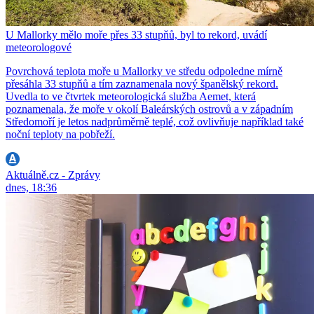
U Mallorky mělo moře přes 33 stupňů, byl to rekord, uvádí
meteorologové
Povrchová teplota moře u Mallorky ve středu odpoledne mírně
přesáhla 33 stupňů a tím zaznamenala nový španělský rekord.
Uvedla to ve čtvrtek meteorologická služba Aemet, která
poznamenala, že moře v okolí Baleárských ostrovů a v západním
Středomoří je letos nadprůměrně teplé, což ovlivňuje například také
noční teploty na pobřeží.
Aktuálně.cz - Zprávy
dnes, 18:36