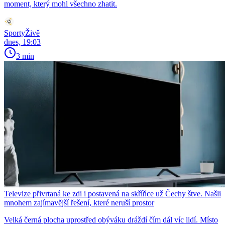
moment, který mohl všechno zhatit.
SportyŽivě
dnes, 19:03
3 min
Televize přivrtaná ke zdi i postavená na skříňce už Čechy štve. Našli
mnohem zajímavější řešení, které neruší prostor
Velká černá plocha uprostřed obýváku dráždí čím dál víc lidí. Místo