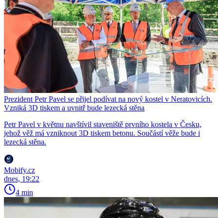
Prezident Petr Pavel se přijel podívat na nový kostel v Neratovicích.
Vzniká 3D tiskem a uvnitř bude lezecká stěna
Petr Pavel v květnu navštívil staveniště prvního kostela v Česku,
jehož věž má vzniknout 3D tiskem betonu. Součástí věže bude i
lezecká stěna.
Mobify.cz
dnes, 19:22
4 min