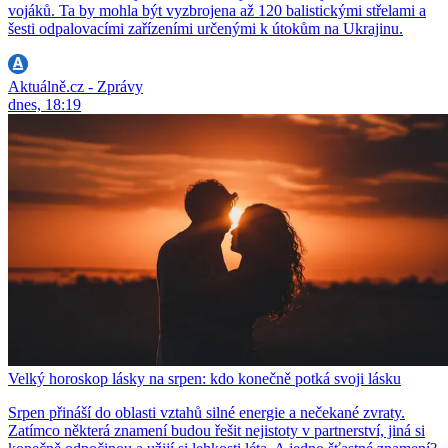
vojáků. Ta by mohla být vyzbrojena až 120 balistickými střelami a
šesti odpalovacími zařízeními určenými k útokům na Ukrajinu.
Aktuálně.cz - Zprávy
dnes, 18:19
Velký horoskop lásky na srpen: kdo konečně potká svoji lásku
Srpen přináší do oblasti vztahů silné energie a nečekané zvraty.
Zatímco některá znamení budou řešit nejistoty v partnerství, jiná si