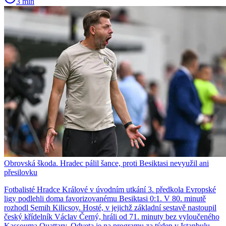
3 min
Obrovská škoda. Hradec pálil šance, proti Besiktasi nevyužil ani
přesilovku
Fotbalisté Hradce Králové v úvodním utkání 3. předkola Evropské
ligy podlehli doma favorizovanému Besiktasi 0:1. V 80. minutě
rozhodl Semih Kilicsoy. Hosté, v jejichž základní sestavě nastoupil
český křídelník Václav Černý, hráli od 71. minuty bez vyloučeného
Kassouma Ouattary. Odveta je na programu za týden v Istanbulu.