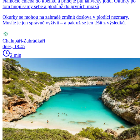
Namočte chleba do kbelíku a přidejte půl lahvičky jódu. Okurky po
tom hnojí samy sebe a plodí až do prvních mrazů
Okurky se mohou na zahradě změnit doslova v plodící nezmary.
Musíte je jen správně vyživit – a pak už se jen těšit z výsledků.
Chalupáři-Zahrádkáři
dnes, 18:45
2 min