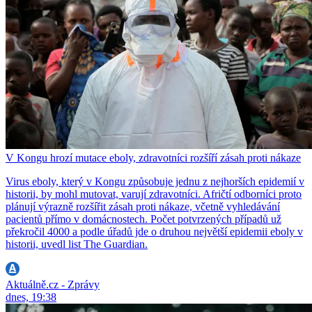
V Kongu hrozí mutace eboly, zdravotníci rozšíří zásah proti nákaze
Virus eboly, který v Kongu způsobuje jednu z nejhorších epidemií v
historii, by mohl mutovat, varují zdravotníci. Afričtí odborníci proto
plánují výrazně rozšířit zásah proti nákaze, včetně vyhledávání
pacientů přímo v domácnostech. Počet potvrzených případů už
překročil 4000 a podle úřadů jde o druhou největší epidemii eboly v
historii, uvedl list The Guardian.
Aktuálně.cz - Zprávy
dnes, 19:38