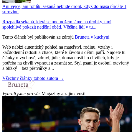
Ani vejce, ani rohlík: sekaná nebude drolit, když do masa přidáte 1
surovinu
Rozpadlá sekaná, která se pod nožem láme na drobky, umí
spolehlivě pokazit nedělní oběd. Většina lidí v tu...
Tento článek byl publikován ze zdrojů
Bruneta v kuchyni
Web nabízí autentický pohled na mateřství, rodinu, vztahy i
každodenní radosti a chaos, které k životu s dětmi patří. Najdete tu
články o výchově, zdraví, jídle, domácnosti i o chvílích, kdy je
potřeba na chvíli vypnout a zasmát se. Styl psaní je osobní, otevřený
a blízký – bez přetvářky a...
Všechny články tohoto autora →
Vybrali jsme pro vás
Magazíny a zajímavosti