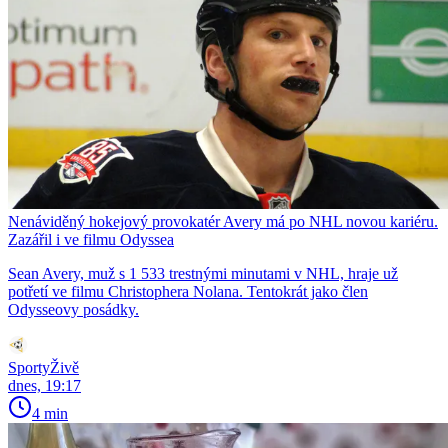
Nenáviděný hokejový provokatér Avery má po NHL novou kariéru.
Zazářil i ve filmu Odyssea
Sean Avery, muž s 1 533 trestnými minutami v NHL, hraje už
potřetí ve filmu Christophera Nolana. Tentokrát jako člen
Odysseovy posádky.
SportyŽivě
dnes, 19:17
4 min