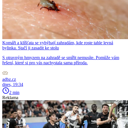
Komáři a klíšťata se vyhýbají zahradám, kde roste tahle levná
bylinka. Stačí ji zasadit ke stolu
S otravným hmyzem na zahradě se smířit nemusíte. Pomůže vám
řešení, které si pro vás nachystala sama příroda.
adbz.cz
dnes, 19:34
2 min
Reklama