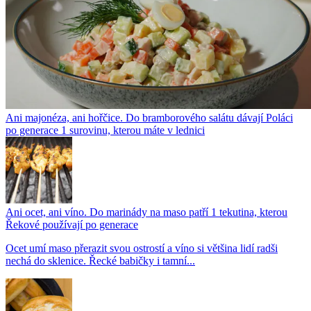
Ani majonéza, ani hořčice. Do bramborového salátu dávají Poláci
po generace 1 surovinu, kterou máte v lednici
Ani ocet, ani víno. Do marinády na maso patří 1 tekutina, kterou
Řekové používají po generace
Ocet umí maso přerazit svou ostrostí a víno si většina lidí radši
nechá do sklenice. Řecké babičky i tamní...