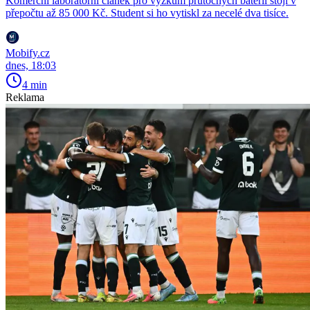
Komerční laboratorní článek pro výzkum průtočných baterií stojí v
přepočtu až 85 000 Kč. Student si ho vytiskl za necelé dva tisíce.
Mobify.cz
dnes, 18:03
4 min
Reklama