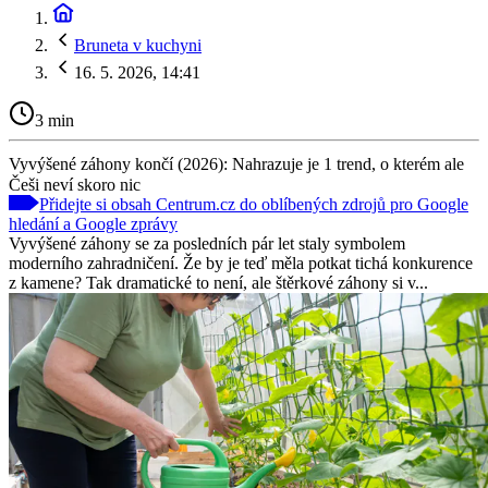
Bruneta v kuchyni
16. 5. 2026, 14:41
3 min
Vyvýšené záhony končí (2026): Nahrazuje je 1 trend, o kterém ale
Češi neví skoro nic
Přidejte si obsah Centrum.cz do oblíbených zdrojů pro Google
hledání a Google zprávy
Vyvýšené záhony se za posledních pár let staly symbolem
moderního zahradničení. Že by je teď měla potkat tichá konkurence
z kamene? Tak dramatické to není, ale štěrkové záhony si v...