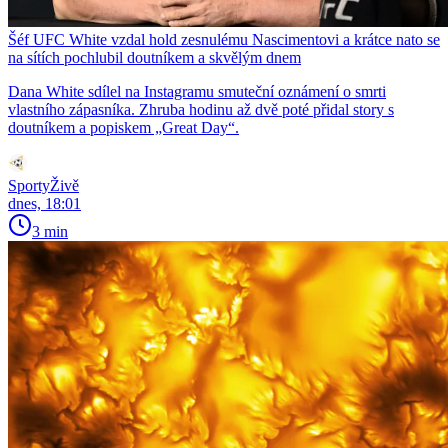
Šéf UFC White vzdal hold zesnulému Nascimentovi a krátce nato se
na sítích pochlubil doutníkem a skvělým dnem
Dana White sdílel na Instagramu smuteční oznámení o smrti
vlastního zápasníka. Zhruba hodinu až dvě poté přidal story s
doutníkem a popiskem „Great Day“.
SportyŽivě
dnes, 18:01
3 min