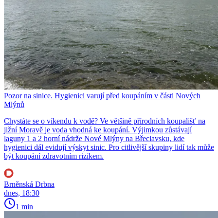
Pozor na sinice. Hygienici varují před koupáním v části Nových
Mlýnů
Chystáte se o víkendu k vodě? Ve většině přírodních koupališť na
jižní Moravě je voda vhodná ke koupání. Výjimkou zůstávají
laguny 1 a 2 horní nádrže Nové Mlýny na Břeclavsku, kde
hygienici dál evidují výskyt sinic. Pro citlivější skupiny lidí tak může
být koupání zdravotním rizikem.
Brněnská Drbna
dnes, 18:30
1 min