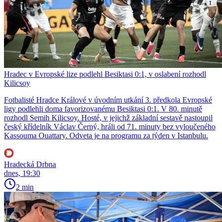
Hradec v Evropské lize podlehl Besiktasi 0:1, v oslabení rozhodl
Kilicsoy
Fotbalisté Hradce Králové v úvodním utkání 3. předkola Evropské
ligy podlehli doma favorizovanému Besiktasi 0:1. V 80. minutě
rozhodl Semih Kilicsoy. Hosté, v jejichž základní sestavě nastoupil
český křídelník Václav Černý, hráli od 71. minuty bez vyloučeného
Kassouma Ouattary. Odveta je na programu za týden v Istanbulu.
Hradecká Drbna
dnes, 19:30
2 min