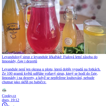
Levandulový sirup z levandule lékařské: Fialová letní zásoba do
limonády, čaje i dezertů
Levandule není jen okrasa u plotu, která dobře vypadá na fotkách.
Ze 100 gramů květů uděláte voňavý sirup, který se hodí do čaje,
limonády i na dezerty, a když se nepřežene louhování, nebude
chutnat jako skříň po babičce.
Cooky.cz
dnes, 19:12