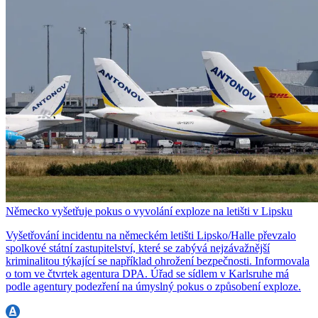
Německo vyšetřuje pokus o vyvolání exploze na letišti v Lipsku
Vyšetřování incidentu na německém letišti Lipsko/Halle převzalo
spolkové státní zastupitelství, které se zabývá nejzávažnější
kriminalitou týkající se například ohrožení bezpečnosti. Informovala
o tom ve čtvrtek agentura DPA. Úřad se sídlem v Karlsruhe má
podle agentury podezření na úmyslný pokus o způsobení exploze.