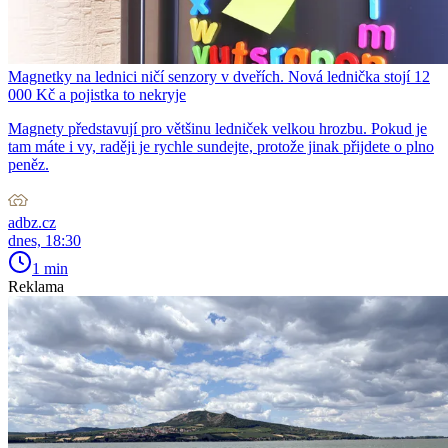
Magnetky na lednici ničí senzory v dveřích. Nová lednička stojí 12
000 Kč a pojistka to nekryje
Magnety představují pro většinu ledniček velkou hrozbu. Pokud je
tam máte i vy, raději je rychle sundejte, protože jinak přijdete o plno
peněz.
adbz.cz
dnes, 18:30
1 min
Reklama