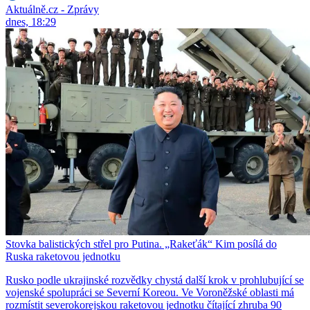
Aktuálně.cz - Zprávy
dnes, 18:29
Stovka balistických střel pro Putina. „Rakeťák“ Kim posílá do
Ruska raketovou jednotku
Rusko podle ukrajinské rozvědky chystá další krok v prohlubující se
vojenské spolupráci se Severní Koreou. Ve Voroněžské oblasti má
rozmístit severokorejskou raketovou jednotku čítající zhruba 90