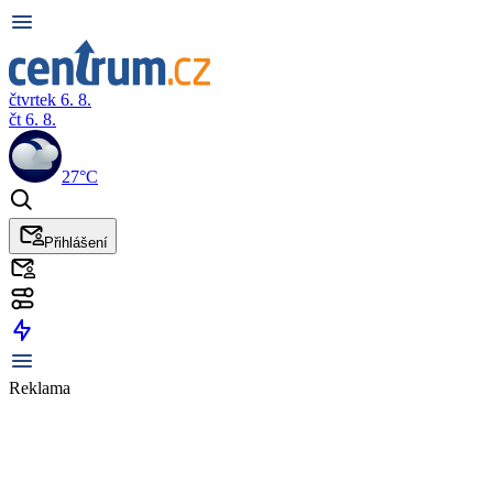
čtvrtek 6. 8.
čt 6. 8.
27°C
Přihlášení
Reklama