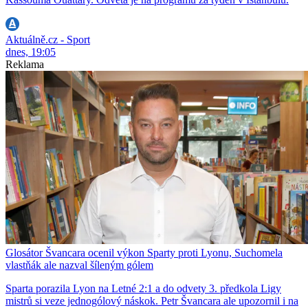
Aktuálně.cz - Sport
dnes, 19:05
Reklama
Glosátor Švancara ocenil výkon Sparty proti Lyonu, Suchomela
vlastňák ale nazval šíleným gólem
Sparta porazila Lyon na Letné 2:1 a do odvety 3. předkola Ligy
mistrů si veze jednogólový náskok. Petr Švancara ale upozornil i na