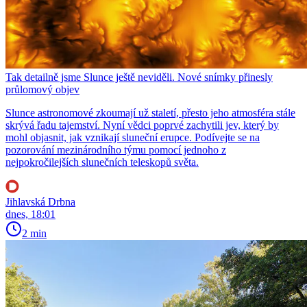
Tak detailně jsme Slunce ještě neviděli. Nové snímky přinesly
průlomový objev
Slunce astronomové zkoumají už staletí, přesto jeho atmosféra stále
skrývá řadu tajemství. Nyní vědci poprvé zachytili jev, který by
mohl objasnit, jak vznikají sluneční erupce. Podívejte se na
pozorování mezinárodního týmu pomocí jednoho z
nejpokročilejších slunečních teleskopů světa.
Jihlavská Drbna
dnes, 18:01
2 min