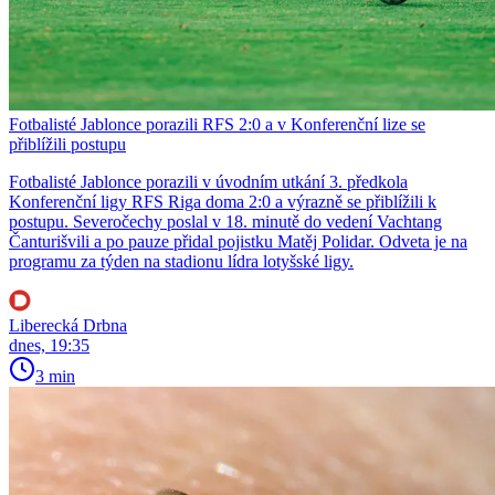
Fotbalisté Jablonce porazili RFS 2:0 a v Konferenční lize se
přiblížili postupu
Fotbalisté Jablonce porazili v úvodním utkání 3. předkola
Konferenční ligy RFS Riga doma 2:0 a výrazně se přiblížili k
postupu. Severočechy poslal v 18. minutě do vedení Vachtang
Čanturišvili a po pauze přidal pojistku Matěj Polidar. Odveta je na
programu za týden na stadionu lídra lotyšské ligy.
Liberecká Drbna
dnes, 19:35
3 min