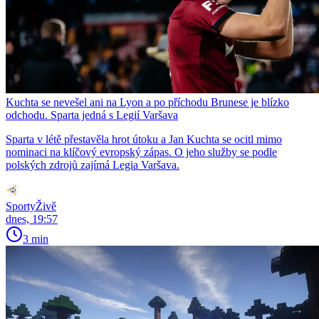
Kuchta se nevešel ani na Lyon a po příchodu Brunese je blízko
odchodu. Sparta jedná s Legií Varšava
Sparta v létě přestavěla hrot útoku a Jan Kuchta se ocitl mimo
nominaci na klíčový evropský zápas. O jeho služby se podle
polských zdrojů zajímá Legia Varšava.
SportyŽivě
dnes, 19:57
3 min