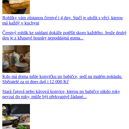
Rohlíky vám zůstanou čerstvé i 4 dny. Stačí je uložit s věcí, kterou
má každý v kuchyni
Čerstvý rohlík ke snídani dokáže potěšit skoro každého. Jenže druhý
den je z křupavé housky nepoddajná guma...
Kdo má doma tuhle konvičku po babičce, sedí na malém pokladu.
Sběratelé za ni dnes dají i 12 000 Kč
Stará čajová nebo kávová konvice, kterou po babičce nikdo roky
nevzal do ruky, může být překvapivě žádané...