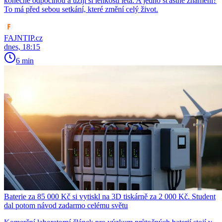
konečně odpočinou a užijí si lehkosti léta. A jedno šťastné znamení?
To má před sebou setkání, které změní celý život.
FAJNTIP.cz
dnes, 18:15
6 min
Baterie za 85 000 Kč si vytiskl na 3D tiskárně za 2 000 Kč. Student
dal potom návod zadarmo celému světu