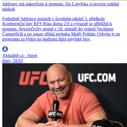
Jablonec má nakročeno k postupu. Do Lotyšska si poveze solidní
náskok
Fotbalisté Jablonce porazili v úvodním utkání 3. předkola
Konferenční ligy RFS Riga doma 2:0 a výrazně se přiblížili k
postupu. Severočechy poslal v 18. minutě do vedení Vachtang
Čanturišvili a po pauze přidal pojistku Matěj Polidar. Odveta je na
programu za týden na stadionu lídra lotyšské ligy.
Aktuálně.cz - Sport
dnes, 18:03