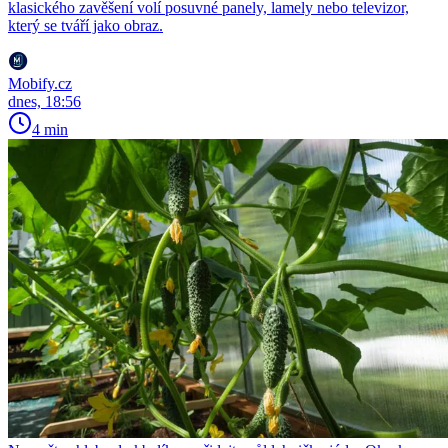
klasického zavěšení volí posuvné panely, lamely nebo televizor,
který se tváří jako obraz.
Mobify.cz
dnes, 18:56
4 min