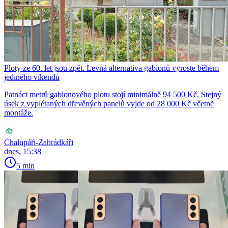
Ploty ze 60. let jsou zpět. Levná alternativa gabionů vyroste během
jediného víkendu
Patnáct metrů gabionového plotu stojí minimálně 94 500 Kč. Stejný
úsek z vyplétaných dřevěných panelů vyjde od 28 000 Kč včetně
montáže.
Chalupáři-Zahrádkáři
dnes, 15:38
5 min