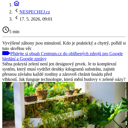
NESPECHEJ.cz
17. 5. 2026, 09:01
5 min
Vyvýšené záhony jsou minulostí. Kdo je praktický a chytrý, pořídí si
tuto skvělou věc
Přidejte si obsah Centrum.cz do oblíbených zdrojů pro Google
hledání a Google zprávy
Stěna pokrytá zelení není jen designový prvek. Je to komplexní
systém, který musí vydržet desítky kilogramů substrátu, zajistit
přesnou závlahu každé rostliny a zároveň chránit fasádu před
vlhkostí. Jak funguje technologie, která mění budovy v zelené oázy?