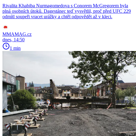
Rivalita Khabiba Nurmagomedova s Conorem McGregorem byla
plná osobních útoků. Dagestánec teď vysvětlil, proč před UFC 229
odmítl soupeři vracet urážky a chtěl odpovědět až v kleci.
MMAMAG.cz
dnes, 14:50
1 min