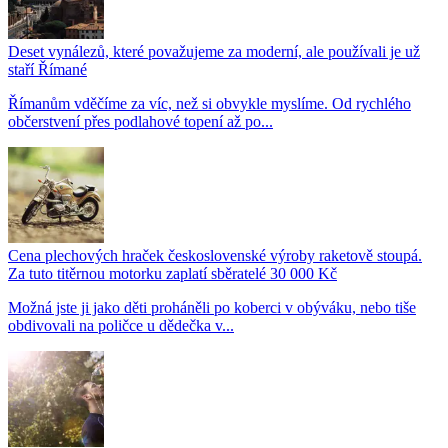
Deset vynálezů, které považujeme za moderní, ale používali je už
staří Římané
Římanům vděčíme za víc, než si obvykle myslíme. Od rychlého
občerstvení přes podlahové topení až po...
Cena plechových hraček československé výroby raketově stoupá.
Za tuto titěrnou motorku zaplatí sběratelé 30 000 Kč
Možná jste ji jako děti proháněli po koberci v obýváku, nebo tiše
obdivovali na poličce u dědečka v...