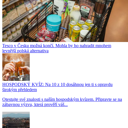
Tesco v Česku možná končí. Mohla by ho nahradit mnohem
levnější polská alternativa
HOSPODSKÝ KVÍZ: Na 10 z 10 dosáhnou jen ti s opravdu
širokým přehledem
Otestujte své znalosti s naším hospodským kvízem. Připravte se na
zábavnou výzvu, která prověří váš...