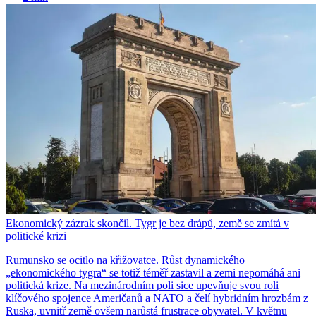
Ekonomický zázrak skončil. Tygr je bez drápů, země se zmítá v
politické krizi
Rumunsko se ocitlo na křižovatce. Růst dynamického
„ekonomického tygra“ se totiž téměř zastavil a zemi nepomáhá ani
politická krize. Na mezinárodním poli sice upevňuje svou roli
klíčového spojence Američanů a NATO a čelí hybridním hrozbám z
Ruska, uvnitř země ovšem narůstá frustrace obyvatel. V květnu