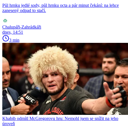
Půl hrnku jedlé sody, půl hrnku octa a pár minut čekání: na lehce
zanesený odpad to stačí.
Chalupáři-Zahrádkáři
dnes, 14:51
3 min
Khabib odmítl McGregorovu hru: Nemohl jsem se snížit na jeho
úroveň