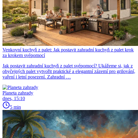
Venkovní kuchyň z palet: Jak postavit zahradní kuchyň z palet krok
za krokem svépomocí
Jak postavit zahradní kuchyň z palet svépomocí? Ukážeme si, jak z
obyčejných palet vytvořit praktické a elegantní zázemí pro grilování,
vaření i letní posezení. Zahradní …
Planeta zahrady
dnes, 15:10
5 min