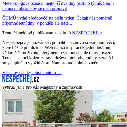
Meteorologové označili nejhorší dva dny příštího týdně. Staří a
nemocní občané by se měli připravit
ČHMÚ vydal předpověď na příští týden. Čekají nás poměrně
příjemné letní dny, v pondělí ale ještě...
Tento článek byl publikován ze zdrojů
NESPECHEJ.cz
Nespechej.cz je pozvánka zpomalit – a znovu si všimnout věcí,
které běžně přehlížíme. Web nabízí inspiraci k jednoduššímu,
vědomějšímu životu, který není o výkonech, ale o rovnováze.
Témata se točí kolem zdraví, duševní pohody, rodiny, vztahů i
smysluplného využití času. Namísto radikálních změn...
Všechny články tohoto autora →
Vybrali jsme pro vás
Magazíny a zajímavosti