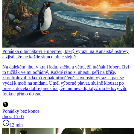
Pohádka o tučňákovi Hubertovi, který vyrazil na Kanárské ostrovy
a zjistil, že ne každé slunce hřeje stejně
Na dalekém jihu, v kraji ledu, sněhu a větru, žil tučňák Hubert. Byl
to tučňák velmi pořádný. Každé ráno si uhladil peří na břiše,
zkontroloval, zda má zobák přiměřeně slavnostní výraz, a pak se
vydal k moři na snídani. Uměl výborně plavat, slušně klouzat po
břiše a docela dobře předstírat, že mu nevadí, když mu ledový vítr
foukne přímo do zad.
Pohádky bez konce
dnes, 15:05
12 min