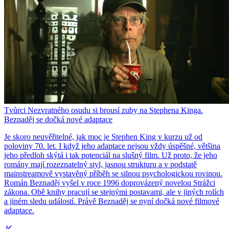
Tvůrci Nezvratného osudu si brousí zuby na Stephena Kinga.
Beznaděj se dočká nové adaptace
Je skoro neuvěřitelné, jak moc je Stephen King v kurzu už od
poloviny 70. let. I když jeho adaptace nejsou vždy úspěšné, většina
jeho předloh skýtá i tak potenciál na slušný film. Už proto, že jeho
romány mají rozeznatelný styl, jasnou strukturu a v podstatě
mainstreamově vystavěný příběh se silnou psychologickou rovinou.
Román Beznaděj vyšel v roce 1996 doprovázený novelou Strážci
zákona. Obě knihy pracují se stejnými postavami, ale v jiných rolích
a jiném sledu událostí. Právě Beznaděj se nyní dočká nové filmové
adaptace.