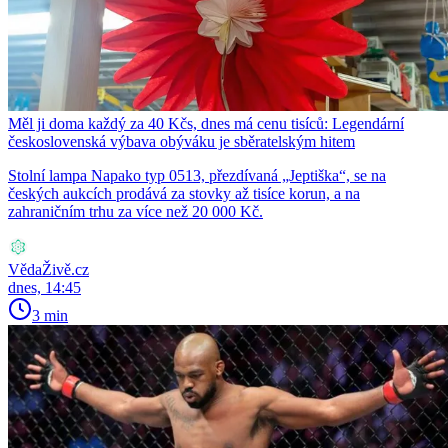
Měl ji doma každý za 40 Kčs, dnes má cenu tisíců: Legendární
československá výbava obýváku je sběratelským hitem
Stolní lampa Napako typ 0513, přezdívaná „Jeptiška“, se na
českých aukcích prodává za stovky až tisíce korun, a na
zahraničním trhu za více než 20 000 Kč.
VědaŽivě.cz
dnes, 14:45
3 min