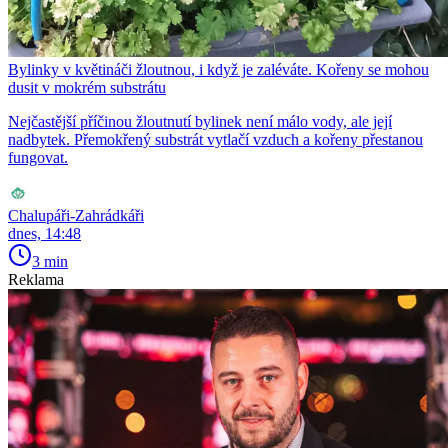
Bylinky v květináči žloutnou, i když je zaléváte. Kořeny se mohou
dusit v mokrém substrátu
Nejčastější příčinou žloutnutí bylinek není málo vody, ale její
nadbytek. Přemokřený substrát vytlačí vzduch a kořeny přestanou
fungovat.
Chalupáři-Zahrádkáři
dnes, 14:48
3 min
Reklama