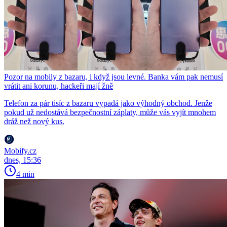
Pozor na mobily z bazaru, i když jsou levné. Banka vám pak nemusí
vrátit ani korunu, hackeři mají žně
Telefon za pár tisíc z bazaru vypadá jako výhodný obchod. Jenže
pokud už nedostává bezpečnostní záplaty, může vás vyjít mnohem
dráž než nový kus.
Mobify.cz
dnes, 15:36
4 min