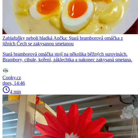
Zablafuňky neboli hladká Ančka: Stará bramborová omáčka z
jižních Čech se zakysanou smetanou
Stará bramborová omáčka stojí na několika běžných surovinách.
Brambory, cibule, koření, záklechtka a nakonec zakysaná smetana.
Cooky.cz
dnes, 14:46
4 min