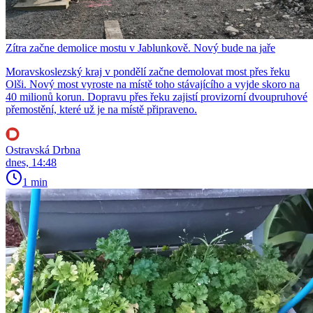
Zítra začne demolice mostu v Jablunkově. Nový bude na jaře
Moravskoslezský kraj v pondělí začne demolovat most přes řeku
Olši. Nový most vyroste na místě toho stávajícího a vyjde skoro na
40 milionů korun. Dopravu přes řeku zajistí provizorní dvoupruhové
přemostění, které už je na místě připraveno.
Ostravská Drbna
dnes, 14:48
1 min