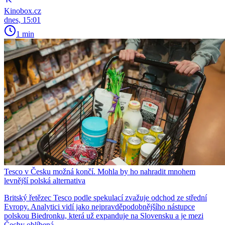
Kinobox.cz
dnes, 15:01
1 min
Tesco v Česku možná končí. Mohla by ho nahradit mnohem
levnější polská alternativa
Britský řetězec Tesco podle spekulací zvažuje odchod ze střední
Evropy. Analytici vidí jako nejpravděpodobnějšího nástupce
polskou Biedronku, která už expanduje na Slovensku a je mezi
Čechy oblíbená.