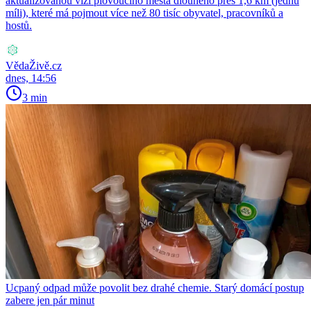
aktualizovanou vizi plovoucího města dlouhého přes 1,6 km (jednu
míli), které má pojmout více než 80 tisíc obyvatel, pracovníků a
hostů.
VědaŽivě.cz
dnes, 14:56
3 min
Ucpaný odpad může povolit bez drahé chemie. Starý domácí postup
zabere jen pár minut