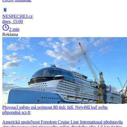
NESPECHEJ.cz
dnes, 15:00
2 min
Reklama
Plovoucí město má pojmout 80 tisíc lidí. Největší loď světa
připomíná sci-fi
Americká společnost Freedom Cruise Line International představila