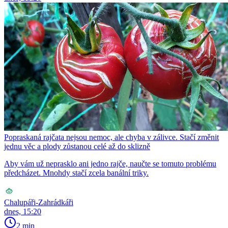
Popraskaná rajčata nejsou nemoc, ale chyba v zálivce. Stačí změnit
jednu věc a plody zůstanou celé až do sklizně
Aby vám už neprasklo ani jedno rajče, naučte se tomuto problému
předcházet. Mnohdy stačí zcela banální triky.
Chalupáři-Zahrádkáři
dnes, 15:20
2 min