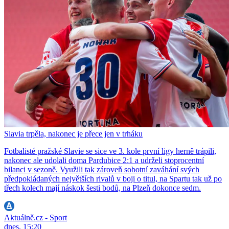
Slavia trpěla, nakonec je přece jen v trháku
Fotbalisté pražské Slavie se sice ve 3. kole první ligy herně trápili,
nakonec ale udolali doma Pardubice 2:1 a udrželi stoprocentní
bilanci v sezoně. Využili tak zároveň sobotní zaváhání svých
předpokládaných největších rivalů v boji o titul, na Spartu tak už po
třech kolech mají náskok šesti bodů, na Plzeň dokonce sedm.
Aktuálně.cz - Sport
dnes, 15:20