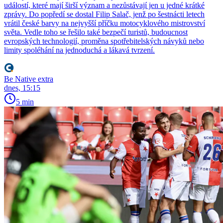
událostí, které mají širší význam a nezůstávají jen u jedné krátké
zprávy. Do popředí se dostal Filip Salač, jenž po šestnácti letech
vrátil české barvy na nejvyšší příčku motocyklového mistrovství
světa. Vedle toho se řešilo také bezpečí turistů, budoucnost
evropských technologií, proměna spotřebitelských návyků nebo
limity spoléhání na jednoduchá a lákavá tvrzení.
Be Native extra
dnes, 15:15
5 min