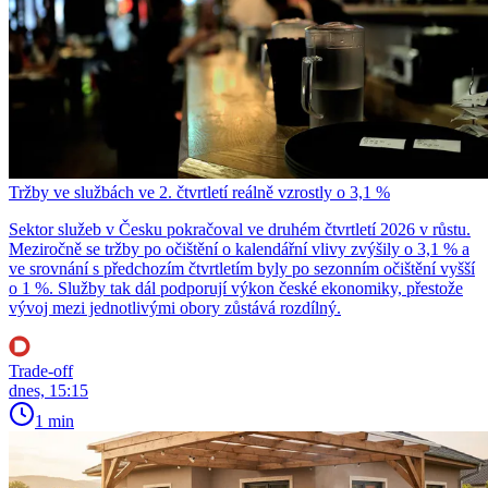
Tržby ve službách ve 2. čtvrtletí reálně vzrostly o 3,1 %
Sektor služeb v Česku pokračoval ve druhém čtvrtletí 2026 v růstu.
Meziročně se tržby po očištění o kalendářní vlivy zvýšily o 3,1 % a
ve srovnání s předchozím čtvrtletím byly po sezonním očištění vyšší
o 1 %. Služby tak dál podporují výkon české ekonomiky, přestože
vývoj mezi jednotlivými obory zůstává rozdílný.
Trade-off
dnes, 15:15
1 min