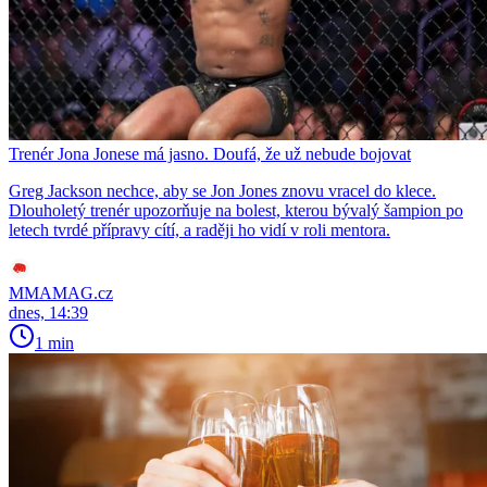
Trenér Jona Jonese má jasno. Doufá, že už nebude bojovat
Greg Jackson nechce, aby se Jon Jones znovu vracel do klece.
Dlouholetý trenér upozorňuje na bolest, kterou bývalý šampion po
letech tvrdé přípravy cítí, a raději ho vidí v roli mentora.
MMAMAG.cz
dnes, 14:39
1 min