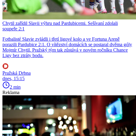
Chytil zařídil Slavii výhru nad Pardubicemi. Sešívaní zdolali
soupeře 2:1
Fotbalisté Slavie zvládli i třetí ligové kolo a ve Fortuna Areně
porazili Pardubice 2:1. O vítězství domácích se postaral dvěma góly
Mojmír Chytil. Pražský tým tak zůstává v novém ročníku Chance
Ligy bez ztráty bodu.
Pražská Drbna
dnes, 15:15
2 min
Reklama