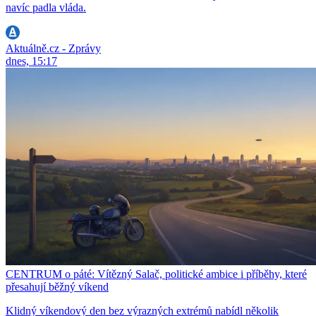
navíc padla vláda.
Aktuálně.cz - Zprávy
dnes, 15:17
CENTRUM o páté: Vítězný Salač, politické ambice i příběhy, které
přesahují běžný víkend
Klidný víkendový den bez výrazných extrémů nabídl několik