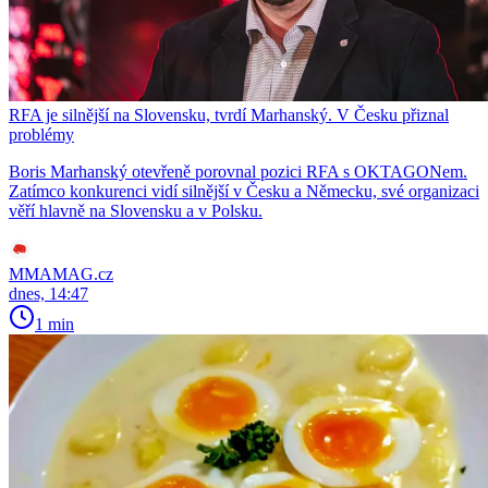
RFA je silnější na Slovensku, tvrdí Marhanský. V Česku přiznal
problémy
Boris Marhanský otevřeně porovnal pozici RFA s OKTAGONem.
Zatímco konkurenci vidí silnější v Česku a Německu, své organizaci
věří hlavně na Slovensku a v Polsku.
MMAMAG.cz
dnes, 14:47
1 min