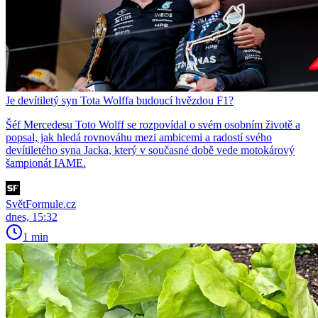
Je devítiletý syn Tota Wolffa budoucí hvězdou F1?
Šéf Mercedesu Toto Wolff se rozpovídal o svém osobním životě a
popsal, jak hledá rovnováhu mezi ambicemi a radostí svého
devítiletého syna Jacka, který v současné době vede motokárový
šampionát IAME.
SvětFormule.cz
dnes, 15:32
1 min