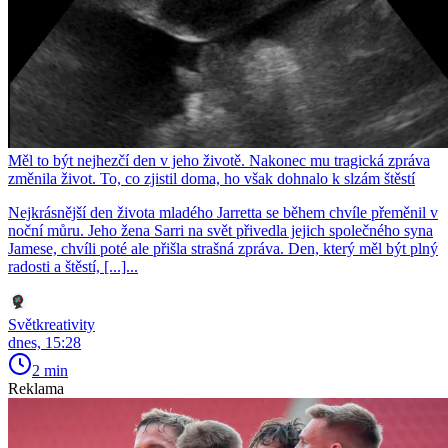
Měl to být nejhezčí den v jeho životě. Nakonec mu tragická zpráva
změnila život. To, co zjistil doma, ho však dohnalo k slzám štěstí
Nejkrásnější den života mladého Jarretta se během chvíle přeměnil v
noční můru. Jeho žena Sarri na svět přivedla jejich společného syna
Jamese, chvíli poté ale přišla strašná zpráva. Den, který měl být plný
radosti a štěstí, [...]...
Světkreativity
dnes, 15:28
2 min
Reklama