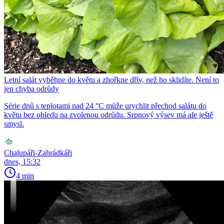
Letní salát vyběhne do květu a zhořkne dřív, než ho sklidíte. Není to
jen chyba odrůdy
Série dnů s teplotami nad 24 °C může urychlit přechod salátu do
květu bez ohledu na zvolenou odrůdu. Srpnový výsev má ale ještě
smysl.
Chalupáři-Zahrádkáři
dnes, 15:32
4 min