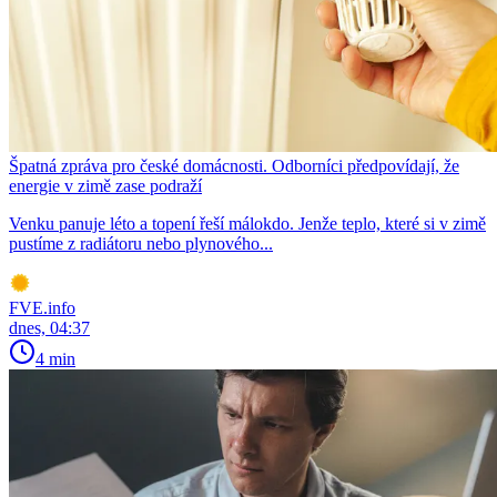
Špatná zpráva pro české domácnosti. Odborníci předpovídají, že
energie v zimě zase podraží
Venku panuje léto a topení řeší málokdo. Jenže teplo, které si v zimě
pustíme z radiátoru nebo plynového...
FVE.info
dnes, 04:37
4 min