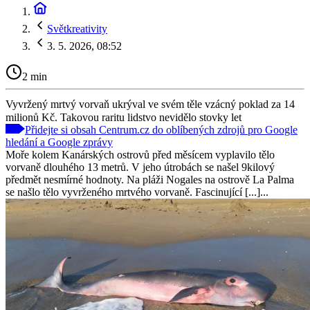
Světkreativity
3. 5. 2026, 08:52
2 min
Vyvržený mrtvý vorvaň ukrýval ve svém těle vzácný poklad za 14
milionů Kč. Takovou raritu lidstvo nevidělo stovky let
Přidejte si obsah Centrum.cz do oblíbených zdrojů pro Google
hledání a Google zprávy
Moře kolem Kanárských ostrovů před měsícem vyplavilo tělo
vorvaně dlouhého 13 metrů. V jeho útrobách se našel 9kilový
předmět nesmírné hodnoty. Na pláži Nogales na ostrově La Palma
se našlo tělo vyvrženého mrtvého vorvaně. Fascinující [...]...