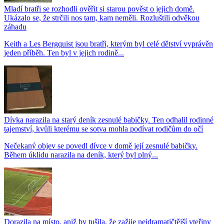
Mladí bratři se rozhodli ověřit si starou pověst o jejich domě.
Ukázalo se, že strčili nos tam, kam neměli. Rozluštili odvěkou
záhadu
Keith a Les Bergquist jsou bratři, kterým byl celé dětství vyprávěn
jeden příběh. Ten byl v jejich rodině...
Dívka narazila na starý deník zesnulé babičky. Ten odhalil rodinné
tajemství, kvůli kterému se sotva mohla podívat rodičům do očí
Nečekaný objev se povedl dívce v domě její zesnulé babičky.
Během úklidu narazila na deník, který byl plný...
Dorazila na místo, aniž by tušila, že zažije nejdramatičtější vteřiny