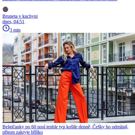
Bruneta v kuchyni
dnes, 04:51
3 min
Belgičanky po 60 nosí tenhle typ košile denně, Češky ho odmítají,
přitom zakryje bříško