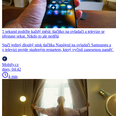
5 sekund podržte každý měsíc tlačítko na ovladači a televize se
přestane sekat. Nikdo to ale nedělá
Stačí jediný dlouhý stisk tlačítka Napájení na ovladači Samsungu a
v televizi projde studeným restartem, který vyčistí zanesenou paměť.
Mobify.cz
dnes, 04:42
4 min