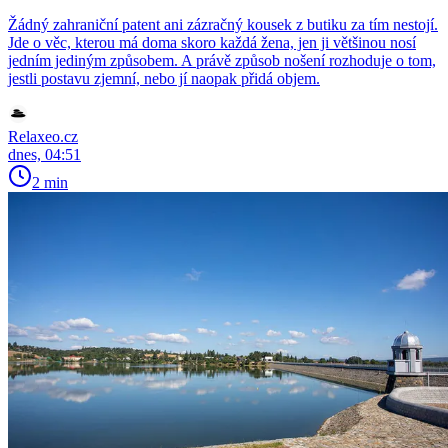
Žádný zahraniční patent ani zázračný kousek z butiku za tím nestojí.
Jde o věc, kterou má doma skoro každá žena, jen ji většinou nosí
jedním jediným způsobem. A právě způsob nošení rozhoduje o tom,
jestli postavu zjemní, nebo jí naopak přidá objem.
Relaxeo.cz
dnes, 04:51
2 min