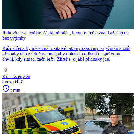
Rakovina vaječníků: Základní fakta, která by měla znát každá žena
bez výjimky
Každá žena by měla znát rizikové faktory rakoviny vaječníků a znát
příznaky této zrádné nemoci, aby dokázala odhalit tu správnou
chvíli, kdy situaci začít řešit. Zjistěte, o jaké příznaky jde.
Krasnezeny.eu
dnes, 04:31
2 min