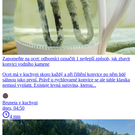
Zapomeňte na ocet: odborníci označili 1 nejlepší způsob, jak zbavit
konvici vodního kamene
Ocet má v kuchyni skoro každý a při čištění konvice po něm lidé
sáhnou jako první. Právě u rychlovarné konvice se ale tahle klasika
nemusí vyplatit. Existuje levná surovina, kterou...
Bruneta v kuchyni
dnes, 04:50
4 min