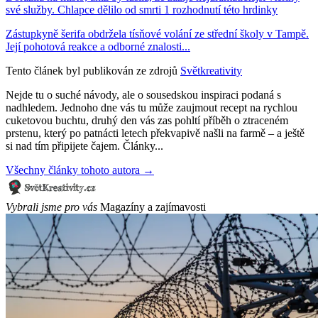
své služby. Chlapce dělilo od smrti 1 rozhodnutí této hrdinky
Zástupkyně šerifa obdržela tísňové volání ze střední školy v Tampě.
Její pohotová reakce a odborné znalosti...
Tento článek byl publikován ze zdrojů
Světkreativity
Nejde tu o suché návody, ale o sousedskou inspiraci podaná s
nadhledem. Jednoho dne vás tu může zaujmout recept na rychlou
cuketovou buchtu, druhý den vás zas pohltí příběh o ztraceném
prstenu, který po patnácti letech překvapivě našli na farmě – a ještě
si nad tím připijete čajem. Články...
Všechny články tohoto autora →
Vybrali jsme pro vás
Magazíny a zajímavosti