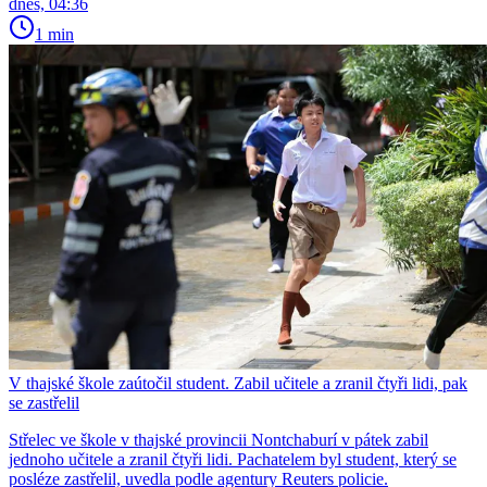
dnes, 04:36
1 min
V thajské škole zaútočil student. Zabil učitele a zranil čtyři lidi, pak
se zastřelil
Střelec ve škole v thajské provincii Nontchaburí v pátek zabil
jednoho učitele a zranil čtyři lidi. Pachatelem byl student, který se
posléze zastřelil, uvedla podle agentury Reuters policie.