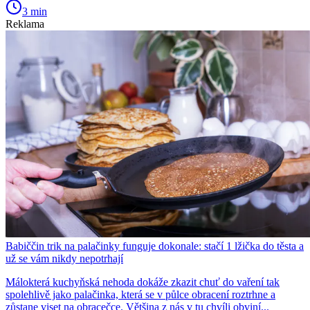
3 min
Reklama
Babiččin trik na palačinky funguje dokonale: stačí 1 lžička do těsta a
už se vám nikdy nepotrhají
Málokterá kuchyňská nehoda dokáže zkazit chuť do vaření tak
spolehlivě jako palačinka, která se v půlce obracení roztrhne a
zůstane viset na obracečce. Většina z nás v tu chvíli obviní...