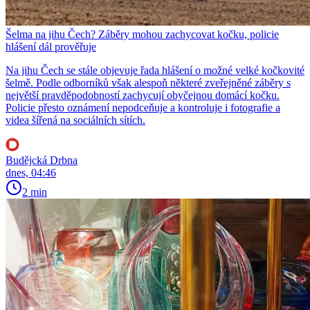
Šelma na jihu Čech? Záběry mohou zachycovat kočku, policie
hlášení dál prověřuje
Na jihu Čech se stále objevuje řada hlášení o možné velké kočkovité
šelmě. Podle odborníků však alespoň některé zveřejněné záběry s
největší pravděpodobností zachycují obyčejnou domácí kočku.
Policie přesto oznámení nepodceňuje a kontroluje i fotografie a
videa šířená na sociálních sítích.
Budějcká Drbna
dnes, 04:46
2 min