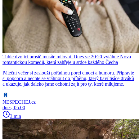
Tuhle dvojici prostě musíte milovat. Dnes ve 20:20 vytáhne Nova
romantickou komedii, která zahřeje u srdce každého Čecha
Páteční večer si zaslouží pořádnou porci emocí a humoru. Připravte
si popcorn a nechte se vtáhnout do příběhu, který baví tisíce diváků
a ukazuje, jak daleko jsme ochotni zajít pro ty, které milujeme.
NESPECHEJ.cz
dnes, 05:00
3 min