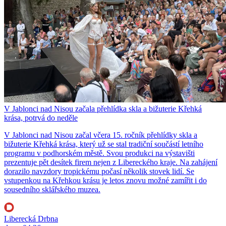
V Jablonci nad Nisou začala přehlídka skla a bižuterie Křehká
krása, potrvá do neděle
V Jablonci nad Nisou začal včera 15. ročník přehlídky skla a
bižuterie Křehká krása, který už se stal tradiční součástí letního
programu v podhorském městě. Svou produkci na výstavišti
prezentuje pět desítek firem nejen z Libereckého kraje. Na zahájení
dorazilo navzdory tropickému počasí několik stovek lidí. Se
vstupenkou na Křehkou krásu je letos znovu možné zamířit i do
sousedního sklářského muzea.
Liberecká Drbna