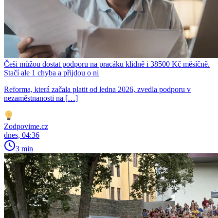
Češi můžou dostat podporu na pracáku klidně i 38500 Kč měsíčně.
Stačí ale 1 chyba a přijdou o ni
Reforma, která začala platit od ledna 2026, zvedla podporu v
nezaměstnanosti na […]
Zodpovime.cz
dnes, 04:36
3 min