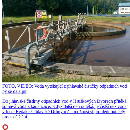
FOTO, VIDEO: Voda vytékající z jihlavské čističky odpadních vod
by se dala pít
Do jihlavské čistírny odpadních vod v Hruškových Dvorech přitéká
špinavá voda z kanalizace. Když další den odtéká, je čistší než voda
v řece. Redakce Jihlavské Drbny měla možnost si prohlédnout celý
proces čištění.