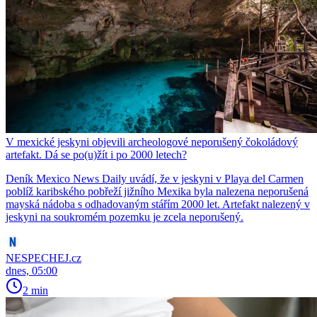
V mexické jeskyni objevili archeologové neporušený čokoládový
artefakt. Dá se po(u)žít i po 2000 letech?
Deník Mexico News Daily uvádí, že v jeskyni v Playa del Carmen
poblíž karibského pobřeží jižního Mexika byla nalezena neporušená
mayská nádoba s odhadovaným stářím 2000 let. Artefakt nalezený v
jeskyni na soukromém pozemku je zcela neporušený.
NESPECHEJ.cz
dnes, 05:00
2 min