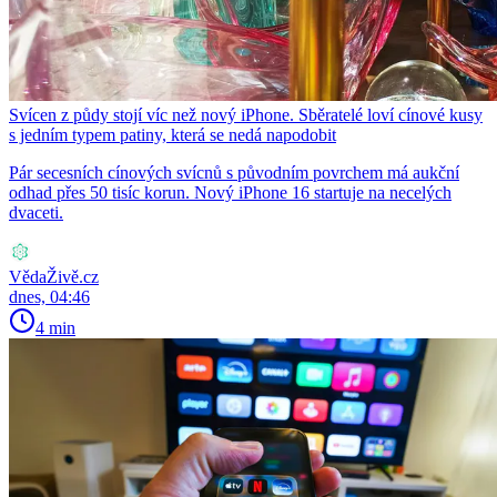
Svícen z půdy stojí víc než nový iPhone. Sběratelé loví cínové kusy
s jedním typem patiny, která se nedá napodobit
Pár secesních cínových svícnů s původním povrchem má aukční
odhad přes 50 tisíc korun. Nový iPhone 16 startuje na necelých
dvaceti.
VědaŽivě.cz
dnes, 04:46
4 min