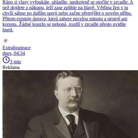
Ráno si vlasy vyfoukáte, uhladíte, spokojeně se otočíte v zrcadle. A
než dojdete z nákupu, leží zase zplihle na hlavě. Většina žen v tu
chvíli sáhne po dalším spreji nebo začne přemýšlet o novém střihu.
Přitom existuje úprava, která zabere necelou minutu a nestojí ani
korunu. Žádné kouzlo se nekoná, rozdíl v zrcadle přesto uvidíte
hned.
ExtraInspirace
dnes, 04:34
3 min
Reklama