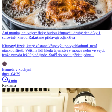
Ani mouka, ani vejce: řízky budou křupavé i druhý den díky 1
surovině, kterou Rakušané přidávají odjakživa
Křupavý řízek, který zůstane křupavý i po vychladnutí, není
otázkou štěstí. Většina lidí hledá tajemství v mouce nebo ve vejci,
jenže pravda leží úplně jinde. Stačí do obalu přidat jednu...
Bruneta v kuchyni
dnes, 04:39
4 min
Reklama