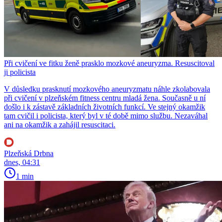
Při cvičení ve fitku ženě prasklo mozkové aneuryzma. Resuscitoval
ji policista
V důsledku prasknutí mozkového aneuryzmatu náhle zkolabovala
při cvičení v plzeňském fitness centru mladá žena. Současně u ní
došlo i k zástavě základních životních funkcí. Ve stejný okamžik
tam cvičil i policista, který byl v té době mimo službu. Nezaváhal
ani na okamžik a zahájil resuscitaci.
Plzeňská Drbna
dnes, 04:31
1 min