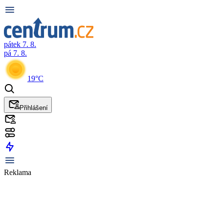
pátek 7. 8.
pá 7. 8.
19°C
Přihlášení
Reklama