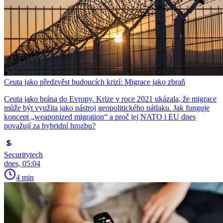
Ceuta jako předzvěst budoucích krizí: Migrace jako zbraň
Ceuta jako brána do Evropy. Krize v roce 2021 ukázala, že migrace
může být využita jako nástroj geopolitického nátlaku. Jak funguje
koncept „weaponized migration“ a proč jej NATO i EU dnes
považují za hybridní hrozbu?
Securitytech
dnes, 05:04
4 min