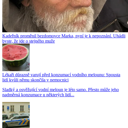
Kadeřník proměnil bezdomovce Marka, nyní je k nepoznání. Uhádli
byste, že jde o stejného muže
Lékaři důrazně varují před konzumací vodního melounu: Spousta
lidí kvůli němu skončila v nemocnici
Sladký a osvěžující vodní meloun je léto samo. Přesto může jeho
nadměrná konzumace u některých lidí...