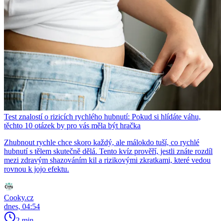
Test znalostí o rizicích rychlého hubnutí: Pokud si hlídáte váhu,
těchto 10 otázek by pro vás měla být hračka
Zhubnout rychle chce skoro každý, ale málokdo tuší, co rychlé
hubnutí s tělem skutečně dělá. Tento kvíz prověří, jestli znáte rozdíl
mezi zdravým shazováním kil a rizikovými zkratkami, které vedou
rovnou k jojo efektu.
Cooky.cz
dnes, 04:54
2 min