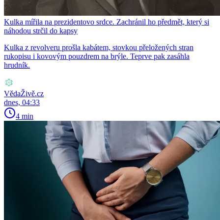
Kulka mířila na prezidentovo srdce. Zachránil ho předmět, který si
náhodou strčil do kapsy
Kulka z revolveru prošla kabátem, stovkou přeložených stran
rukopisu i kovovým pouzdrem na brýle. Teprve pak zasáhla
hrudník.
VědaŽivě.cz
dnes, 04:33
4 min