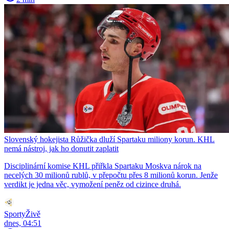
Slovenský hokejista Růžička dluží Spartaku miliony korun. KHL
nemá nástroj, jak ho donutit zaplatit
Disciplinární komise KHL přiřkla Spartaku Moskva nárok na
necelých 30 milionů rublů, v přepočtu přes 8 milionů korun. Jenže
verdikt je jedna věc, vymožení peněz od cizince druhá.
SportyŽivě
dnes, 04:51