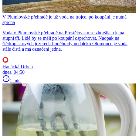
V Plumlovské přehradě je už voda na trojce, po koupání je nutná
sprcha
Voda v Plumlovské přehradě na Prostějovsku se zhoršila a je na
stupni tři. Lidé by se měli po koupání osprchovat. Naopak na
štěrkopískových jezerech Poděbrady nedaleko Olomouce je voda
stále čistá a má označení jedna.
Hanácká Drbna
dnes, 04:50
1 min