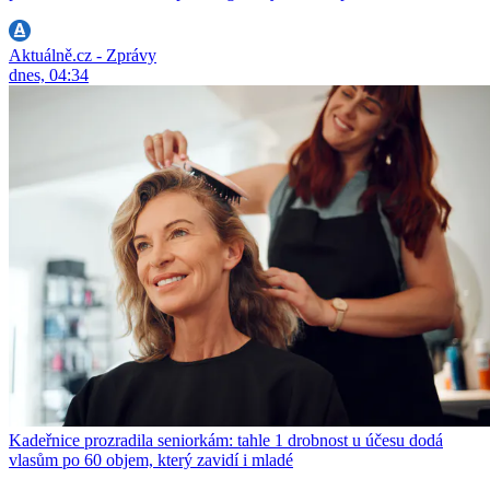
Aktuálně.cz - Zprávy
dnes, 04:34
Kadeřnice prozradila seniorkám: tahle 1 drobnost u účesu dodá
vlasům po 60 objem, který zavidí i mladé