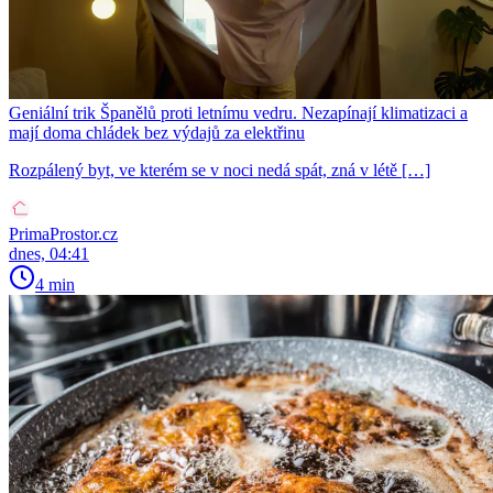
Geniální trik Španělů proti letnímu vedru. Nezapínají klimatizaci a
mají doma chládek bez výdajů za elektřinu
Rozpálený byt, ve kterém se v noci nedá spát, zná v létě […]
PrimaProstor.cz
dnes, 04:41
4 min