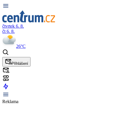
čtvrtek 6. 8.
čt 6. 8.
26°C
Přihlášení
Reklama