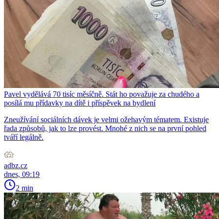
Pavel vydělává 70 tisíc měsíčně. Stát ho považuje za chudého a
posílá mu přídavky na dítě i příspěvek na bydlení
Zneužívání sociálních dávek je velmi ožehavým tématem. Existuje
řada způsobů, jak to lze provést. Mnohé z nich se na první pohled
tváří legálně.
adbz.cz
dnes, 09:19
2 min