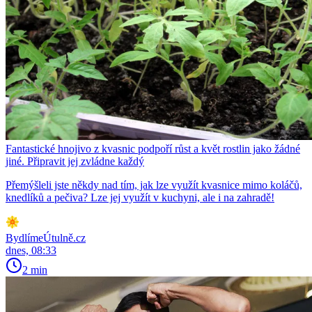
Fantastické hnojivo z kvasnic podpoří růst a květ rostlin jako žádné
jiné. Připravit jej zvládne každý
Přemýšleli jste někdy nad tím, jak lze využít kvasnice mimo koláčů,
knedlíků a pečiva? Lze jej využít v kuchyni, ale i na zahradě!
BydlímeÚtulně.cz
dnes, 08:33
2 min