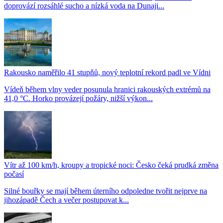
doprovází rozsáhlé sucho a nízká voda na Dunaji...
Rakousko naměřilo 41 stupňů, nový teplotní rekord padl ve Vídni
Vídeň během vlny veder posunula hranici rakouských extrémů na
41,0 °C. Horko provázejí požáry, nižší výkon...
Vítr až 100 km/h, kroupy a tropické noci: Česko čeká prudká změna
počasí
Silné bouřky se mají během úterního odpoledne tvořit nejprve na
jihozápadě Čech a večer postupovat k...