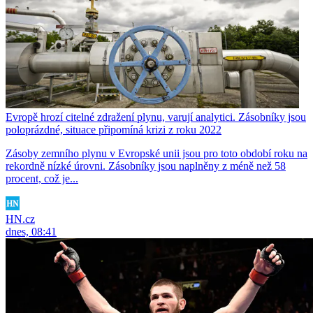
Evropě hrozí citelné zdražení plynu, varují analytici. Zásobníky jsou
poloprázdné, situace připomíná krizi z roku 2022
Zásoby zemního plynu v Evropské unii jsou pro toto období roku na
rekordně nízké úrovni. Zásobníky jsou naplněny z méně než 58
procent, což je...
HN.cz
dnes, 08:41