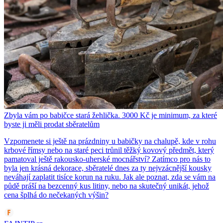
Zbyla vám po babičce stará žehlička. 3000 Kč je minimum, za které
byste ji měli prodat sběratelům
Vzpomenete si ještě na prázdniny u babičky na chalupě, kde v rohu
krbové římsy nebo na staré peci trůnil těžký kovový předmět, který
pamatoval ještě rakousko-uherské mocnářství? Zatímco pro nás to
byla jen krásná dekorace, sběratelé dnes za ty nejvzácnější kousky
neváhají zaplatit tisíce korun na ruku. Jak ale poznat, zda se vám na
půdě práší na bezcenný kus litiny, nebo na skutečný unikát, jehož
cena šplhá do nečekaných výšin?