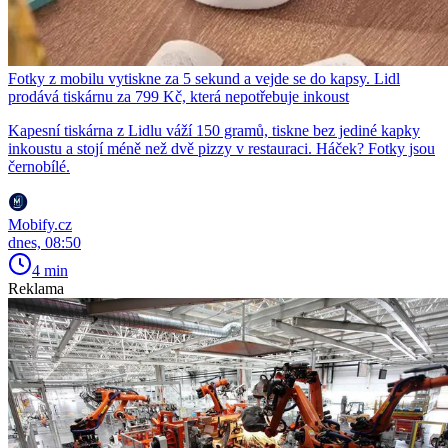
Fotky z mobilu vytiskne za 5 sekund a vejde se do kapsy. Lidl
prodává tiskárnu za 799 Kč, která nepotřebuje inkoust
Kapesní tiskárna z Lidlu váží 150 gramů, tiskne bez jediné kapky
inkoustu a stojí méně než dvě pizzy v restauraci. Háček? Fotky jsou
černobílé.
Mobify.cz
dnes, 08:50
4 min
Reklama