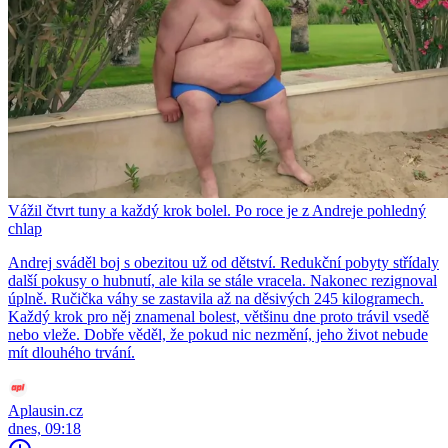
Vážil čtvrt tuny a každý krok bolel. Po roce je z Andreje pohledný
chlap
Andrej sváděl boj s obezitou už od dětství. Redukční pobyty střídaly
další pokusy o hubnutí, ale kila se stále vracela. Nakonec rezignoval
úplně. Ručička váhy se zastavila až na děsivých 245 kilogramech.
Každý krok pro něj znamenal bolest, většinu dne proto trávil vsedě
nebo vleže. Dobře věděl, že pokud nic nezmění, jeho život nebude
mít dlouhého trvání.
Aplausin.cz
dnes, 09:18