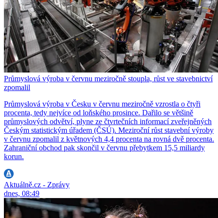
Průmyslová výroba v červnu meziročně stoupla, růst ve stavebnictví
zpomalil
Průmyslová výroba v Česku v červnu meziročně vzrostla o čtyři
procenta, tedy nejvíce od loňského prosince. Dařilo se většině
průmyslových odvětví, plyne ze čtvrtečních informací zveřejněných
Českým statistickým úřadem (ČSÚ). Meziroční růst stavební výroby
v červnu zpomalil z květnových 4,4 procenta na rovná dvě procenta.
Zahraniční obchod pak skončil v červnu přebytkem 15,5 miliardy
korun.
Aktuálně.cz - Zprávy
dnes, 08:49