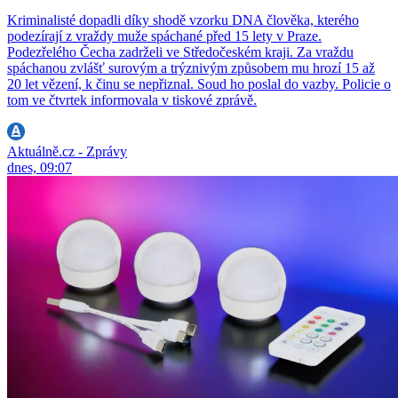
Kriminalisté dopadli díky shodě vzorku DNA člověka, kterého
podezírají z vraždy muže spáchané před 15 lety v Praze.
Podezřelého Čecha zadrželi ve Středočeském kraji. Za vraždu
spáchanou zvlášť surovým a trýznivým způsobem mu hrozí 15 až
20 let vězení, k činu se nepřiznal. Soud ho poslal do vazby. Policie o
tom ve čtvrtek informovala v tiskové zprávě.
Aktuálně.cz - Zprávy
dnes, 09:07