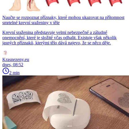
Naučte se rozpoznat příznaky, které mohou ukazovat na přítomnost
smrtelné krevní sraženiny v těle
Krevní sraženina představuje velmi nebezpečné a záludné
onemocnění, které je složité včas odhalit. Existuje však několik
jasných příznaků, kterými tělo dává najevo, že se něco děje.
Krasnezeny.eu
dnes, 08:52
2 min