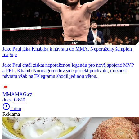
Jake Paul láká Khabiba k návratu do MMA. Neporažený šampion
reaguje
Jake Paul chtěl získat neporaženou legendu pro nově spojené MVP
a PFL. Khabib Nurmagomedov sice projekt pochválil, možnost
návratu však na Telegramu shodil jedinou větou.
MMAMAG.cz
dnes, 08:40
1 min
Reklama