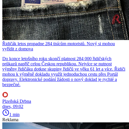
Řidičák letos propadne 284 tisícům motoristů. Nový si mohou
vyřídit z domova
Do konce letošního roku skončí platnost 284 000 řidičských
průkazů napříč celou Českou republikou. Nejvíce se nutnost
výměny řidičáku dotkne skupiny řidičů ve věku 61 let a více. Řidiči
mohou k výměně dokladu využít jednoduchou cestu přes Portál
dopravy. Elektronické podání žádosti o nový doklad je rychlé a
bezpečné.
Plzeňská Drbna
dnes, 09:02
1 min
Reklama