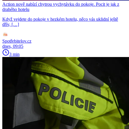
Action nově nabízí chytrou vychytávku do pokoje. Pocit je jak z
drahého hotelu
Když vejdete do pokoje v hezkém hotelu, něco vás uklidní ještě
dřív, […]
Spotřebitelov.cz
dnes, 09:05
3 min