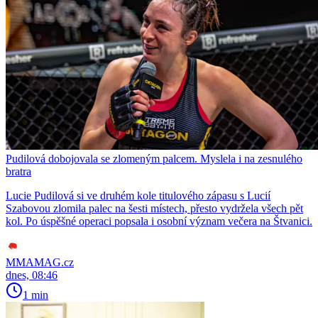
Pudilová dobojovala se zlomeným palcem. Myslela i na zesnulého
bratra
Lucie Pudilová si ve druhém kole titulového zápasu s Lucií
Szabovou zlomila palec na šesti místech, přesto vydržela všech pět
kol. Po úspěšné operaci popsala i osobní význam večera na Štvanici.
MMAMAG.cz
dnes, 08:46
1 min