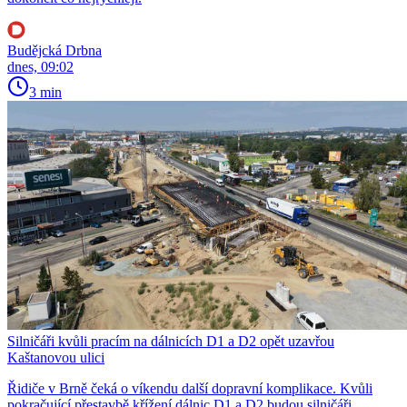
Budějcká Drbna
dnes, 09:02
3 min
Silničáři kvůli pracím na dálnicích D1 a D2 opět uzavřou
Kaštanovou ulici
Řidiče v Brně čeká o víkendu další dopravní komplikace. Kvůli
pokračující přestavbě křížení dálnic D1 a D2 budou silničáři