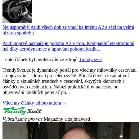
Nejúspornější Audi všech dob se vrací ke jménu A2 a sází na velmi
nízkou spotřebu
Audi poprvé naznačuje podobu A2 e-tron. Kompaktní elektromobil
má díky aerodynamice a úpravám pohonu jezdit...
Tento článek byl publikován ze zdrojů
Trendy svět
TrendySvet.cz je dynamický portál pro všechny milovníky cestování
a objevování – doma i po celém světě. Přináší čtivé a inspirativní
články o aktuálních trendech v cestování, skrytých klenotech i
osvědčených destinacích. Nabízí praktické tipy na cesty, od
objevování lokálních perel až po...
Všechny články tohoto autora →
Vybrali jsme pro vás
Magazíny a zajímavosti