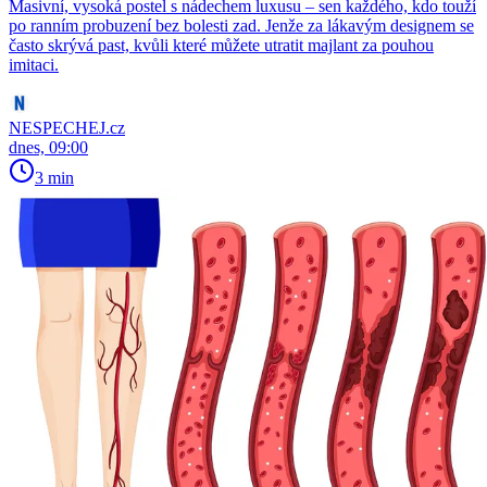
Masivní, vysoká postel s nádechem luxusu – sen každého, kdo touží
po ranním probuzení bez bolesti zad. Jenže za lákavým designem se
často skrývá past, kvůli které můžete utratit majlant za pouhou
imitaci.
NESPECHEJ.cz
dnes, 09:00
3 min