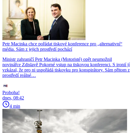
Petr Macinka chce pořádat tiskové konference pro „alternativní“
média. Sám z jejich prostředí pochází
Ministr zahraničí Petr Macinka (Motoristé) opět neumožnil
novinářce Zdislavě Pokorné vstup na tiskovou konferenci. S ironií jí
vzkázal, že pro ni uspořádá tiskovku pro konspirátory. Sám přitom z
prostředí reálné…
Proboha!
dnes, 08:42
4 min