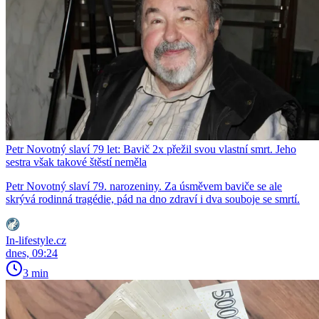
Petr Novotný slaví 79 let: Bavič 2x přežil svou vlastní smrt. Jeho
sestra však takové štěstí neměla
Petr Novotný slaví 79. narozeniny. Za úsměvem baviče se ale
skrývá rodinná tragédie, pád na dno zdraví i dva souboje se smrtí.
In-lifestyle.cz
dnes, 09:24
3 min