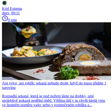
Kód Enigma
dnes, 09:11
9 min
Ani vejce, ani rohlík: sekaná nebude drolit, když do masa přidáte 1
surovinu
Rozpadlá sekaná, která se pod nožem láme na drobky, umí
spolehlivě pokazit nedělní oběd. Většina lidí v tu chvíli hledá vinu
ve špatném poměru vajec nebo v rozmočeném rohlíku a...