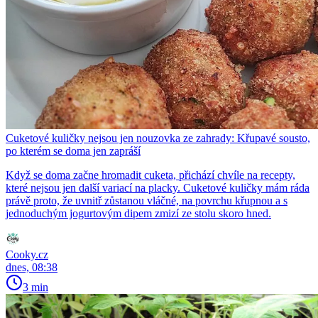
Cuketové kuličky nejsou jen nouzovka ze zahrady: Křupavé sousto,
po kterém se doma jen zapráší
Když se doma začne hromadit cuketa, přichází chvíle na recepty,
které nejsou jen další variací na placky. Cuketové kuličky mám ráda
právě proto, že uvnitř zůstanou vláčné, na povrchu křupnou a s
jednoduchým jogurtovým dipem zmizí ze stolu skoro hned.
Cooky.cz
dnes, 08:38
3 min