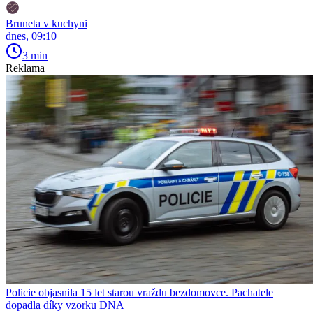
Bruneta v kuchyni
dnes, 09:10
3 min
Reklama
Policie objasnila 15 let starou vraždu bezdomovce. Pachatele
dopadla díky vzorku DNA