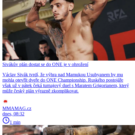
Sivákův plán dostat se do ONE je v ohrožení
Václav Sivák tvrdí, že výhra nad Mamukou Usubyanem by mu
mohla otevřít dveře do ONE Championship. Ruského postojáře
však už v pátek čeká turnajový duel s Maratem Grigorianem, který
může český plán výrazně zkomplikovat.
MMAMAG.cz
dnes, 08:32
1 min