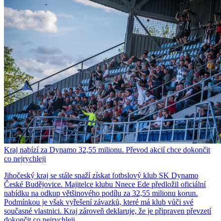
Kraj nabízí za Dynamo 32,55 milionu. Převod akcií chce dokončit
co nejrychleji
Jihočeský kraj se stále snaží získat fotbslový klub SK Dynamo
České Budějovice. Majitelce klubu Nnece Ede předložil oficiální
nabídku na odkup většinového podílu za 32,55 milionu korun.
Podmínkou je však vyřešení závazků, které má klub vůči své
současné vlastnici. Kraj zároveň deklaruje, že je připraven převzetí
dokončit co nejrychleji.