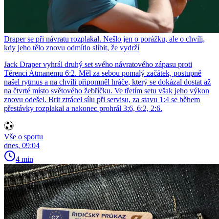
Draper se při návratu rozplakal. Nešlo jen o porážku, ale o chvíli,
kdy jeho tělo znovu odmítlo slíbit, že vydrží
Jack Draper vyhrál druhý set svého návratového zápasu proti
Térenci Atmanemu 6:2. Měl za sebou pomalý začátek, postupně
našel rytmus a na chvíli připomněl hráče, který se dokázal dostat až
na čtvrté místo světového žebříčku. Ve třetím setu však jeho výkon
znovu odešel. Brit ztrácel sílu při servisu, za stavu 1:4 se během
přestávky rozplakal a nakonec prohrál 3:6, 6:2, 2:6.
Vše o sportu
dnes, 09:04
4 min