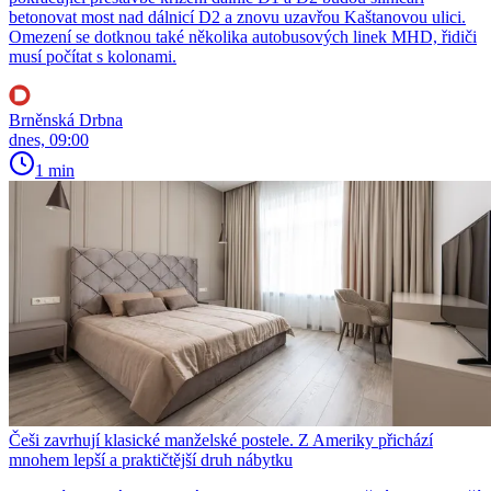
betonovat most nad dálnicí D2 a znovu uzavřou Kaštanovou ulici.
Omezení se dotknou také několika autobusových linek MHD, řidiči
musí počítat s kolonami.
Brněnská Drbna
dnes, 09:00
1 min
Češi zavrhují klasické manželské postele. Z Ameriky přichází
mnohem lepší a praktičtější druh nábytku