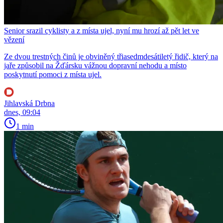
Senior srazil cyklisty a z místa ujel, nyní mu hrozí až pět let ve
vězení
Ze dvou trestných činů je obviněný třiasedmdesátiletý řidič, který na
jaře způsobil na Žďársku vážnou dopravní nehodu a místo
poskytnutí pomoci z místa ujel.
Jihlavská Drbna
dnes, 09:04
1 min