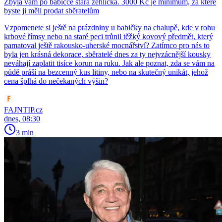
Zbyla vám po babičce stará žehlička. 3000 Kč je minimum, za které
byste ji měli prodat sběratelům
Vzpomenete si ještě na prázdniny u babičky na chalupě, kde v rohu
krbové římsy nebo na staré peci trůnil těžký kovový předmět, který
pamatoval ještě rakousko-uherské mocnářství? Zatímco pro nás to
byla jen krásná dekorace, sběratelé dnes za ty nejvzácnější kousky
neváhají zaplatit tisíce korun na ruku. Jak ale poznat, zda se vám na
půdě práší na bezcenný kus litiny, nebo na skutečný unikát, jehož
cena šplhá do nečekaných výšin?
FAJNTIP.cz
dnes, 08:30
3 min