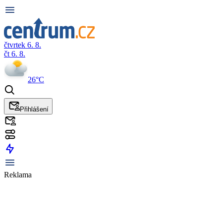
čtvrtek 6. 8.
čt 6. 8.
26°C
Přihlášení
Reklama