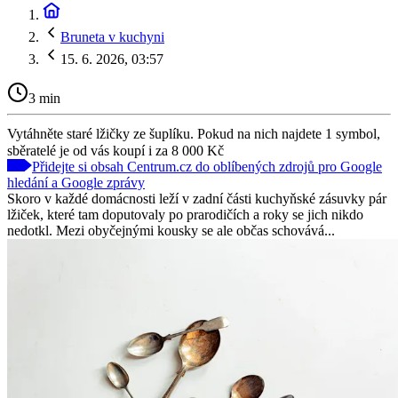
Bruneta v kuchyni
15. 6. 2026, 03:57
3 min
Vytáhněte staré lžičky ze šuplíku. Pokud na nich najdete 1 symbol,
sběratelé je od vás koupí i za 8 000 Kč
Přidejte si obsah Centrum.cz do oblíbených zdrojů pro Google
hledání a Google zprávy
Skoro v každé domácnosti leží v zadní části kuchyňské zásuvky pár
lžiček, které tam doputovaly po prarodičích a roky se jich nikdo
nedotkl. Mezi obyčejnými kousky se ale občas schovává...