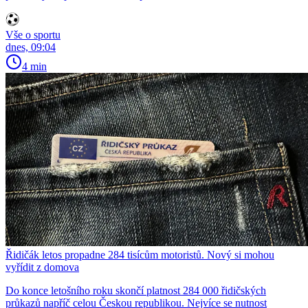
Vše o sportu
dnes, 09:04
4 min
Řidičák letos propadne 284 tisícům motoristů. Nový si mohou
vyřídit z domova
Do konce letošního roku skončí platnost 284 000 řidičských
průkazů napříč celou Českou republikou. Nejvíce se nutnost