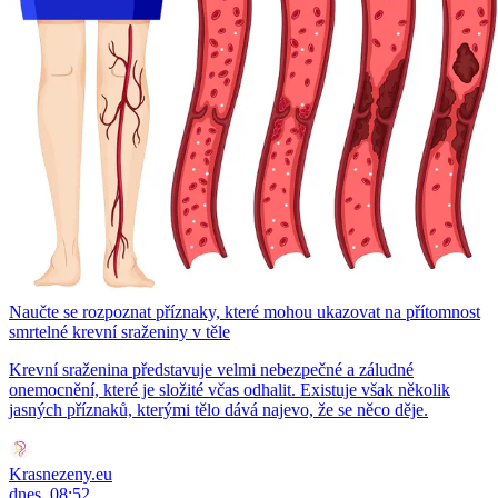
Naučte se rozpoznat příznaky, které mohou ukazovat na přítomnost
smrtelné krevní sraženiny v těle
Krevní sraženina představuje velmi nebezpečné a záludné
onemocnění, které je složité včas odhalit. Existuje však několik
jasných příznaků, kterými tělo dává najevo, že se něco děje.
Krasnezeny.eu
dnes, 08:52