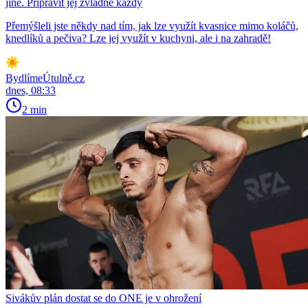
jiné. Připravit jej zvládne každý
Přemýšleli jste někdy nad tím, jak lze využít kvasnice mimo koláčů,
knedlíků a pečiva? Lze jej využít v kuchyni, ale i na zahradě!
BydlímeÚtulně.cz
dnes, 08:33
2 min
Sivákův plán dostat se do ONE je v ohrožení