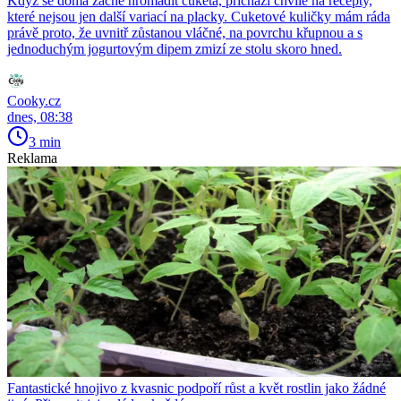
Když se doma začne hromadit cuketa, přichází chvíle na recepty,
které nejsou jen další variací na placky. Cuketové kuličky mám ráda
právě proto, že uvnitř zůstanou vláčné, na povrchu křupnou a s
jednoduchým jogurtovým dipem zmizí ze stolu skoro hned.
Cooky.cz
dnes, 08:38
3 min
Reklama
Fantastické hnojivo z kvasnic podpoří růst a květ rostlin jako žádné