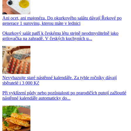
Ani ocet, ani majonéza. Do okurkového salátu dávají Řekové po
generace 1 surovinu, kterou máte v lednici
Okurkový salát patří k českému létu stejně neodmyslitelně jako
grilovačka na zahradě. V českých kuchyních u...
Nevyhazujte staré nástěnné kalendáře. Za tyhle ročníky dávají
sběratelé i 3 000 Kč
Při vyklízení půdy nebo pozůstalosti po prarodičích putují zažloutlé
nástěnné kalendáře automaticky do...