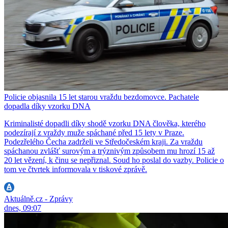
Policie objasnila 15 let starou vraždu bezdomovce. Pachatele
dopadla díky vzorku DNA
Kriminalisté dopadli díky shodě vzorku DNA člověka, kterého
podezírají z vraždy muže spáchané před 15 lety v Praze.
Podezřelého Čecha zadrželi ve Středočeském kraji. Za vraždu
spáchanou zvlášť surovým a trýznivým způsobem mu hrozí 15 až
20 let vězení, k činu se nepřiznal. Soud ho poslal do vazby. Policie o
tom ve čtvrtek informovala v tiskové zprávě.
Aktuálně.cz - Zprávy
dnes, 09:07