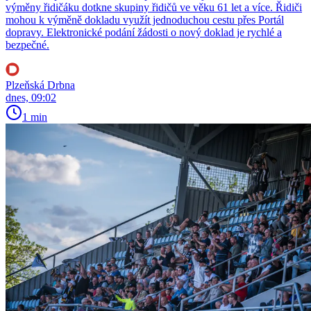
výměny řidičáku dotkne skupiny řidičů ve věku 61 let a více. Řidiči
mohou k výměně dokladu využít jednoduchou cestu přes Portál
dopravy. Elektronické podání žádosti o nový doklad je rychlé a
bezpečné.
Plzeňská Drbna
dnes, 09:02
1 min