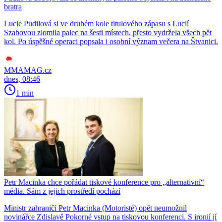
bratra
Lucie Pudilová si ve druhém kole titulového zápasu s Lucií
Szabovou zlomila palec na šesti místech, přesto vydržela všech pět
kol. Po úspěšné operaci popsala i osobní význam večera na Štvanici.
MMAMAG.cz
dnes, 08:46
1 min
Petr Macinka chce pořádat tiskové konference pro „alternativní“
média. Sám z jejich prostředí pochází
Ministr zahraničí Petr Macinka (Motoristé) opět neumožnil
novinářce Zdislavě Pokorné vstup na tiskovou konferenci. S ironií jí