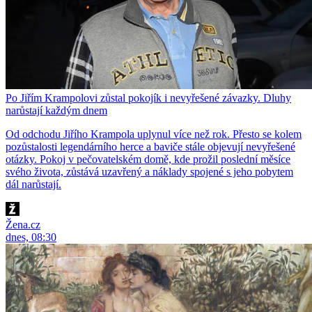
Po Jiřím Krampolovi zůstal pokojík i nevyřešené závazky. Dluhy
narůstají každým dnem
Od odchodu Jiřího Krampola uplynul více než rok. Přesto se kolem
pozůstalosti legendárního herce a baviče stále objevují nevyřešené
otázky. Pokoj v pečovatelském domě, kde prožil poslední měsíce
svého života, zůstává uzavřený a náklady spojené s jeho pobytem
dál narůstají.
Žena.cz
dnes, 08:30