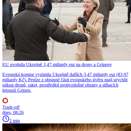
EU uvolnila Ukrajině 3,47 miliardy eur na drony a Gripeny
Evropská komise vyplatila Ukrajině dalších 3,47 miliardy eur (83,97
miliardy Kč). Peníze z obranné části evropského úvěru mají urychlit
nákup dronů, raket, prostředků protivzdušné obrany a stíhacích
letounů Gripen.
Trade-off
dnes, 08:26
2 min