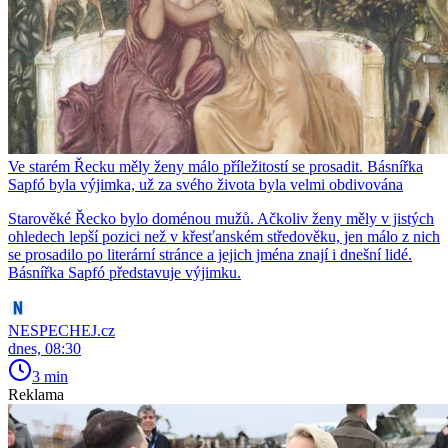
Ve starém Řecku měly ženy málo příležitostí se prosadit. Básnířka
Sapfó byla výjimka, už za svého života byla velmi obdivována
Starověké Řecko bylo doménou mužů. Ačkoliv ženy měly v jistých
ohledech lepší pozici než v křesťanském středověku, jen málo z nich
se prosadilo po literární stránce a jejich jména znají i dnešní lidé.
Básnířka Sapfó představuje výjimku.
NESPECHEJ.cz
dnes, 08:30
3 min
Reklama