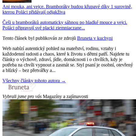
Ani mouka, ani vejce. Bramboráky budou křupavé díky 1 surovině,
kterou Poláci přidávají odjakživa
Češi u bramboráků automaticky sáhnou po hladké mouce a vejci.
Poláci připravují své placki ziemniaczane...
Tento článek byl publikován ze zdrojů
Bruneta v kuchyni
Web nabízí autentický pohled na mateřství, rodinu, vztahy i
každodenní radosti a chaos, které k životu s dětmi patří. Najdete tu
články o výchově, zdraví, jídle, domácnosti i o chvílích, kdy je
potřeba na chvíli vypnout a zasmát se. Styl psaní je osobní, otevřený
a blízký – bez přetvářky a...
Všechny články tohoto autora →
Vybrali jsme pro vás
Magazíny a zajímavosti