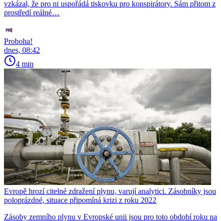
vzkázal, že pro ni uspořádá tiskovku pro konspirátory. Sám přitom z
prostředí reálné…
Proboha!
dnes, 08:42
4 min
Evropě hrozí citelné zdražení plynu, varují analytici. Zásobníky jsou
poloprázdné, situace připomíná krizi z roku 2022
Zásoby zemního plynu v Evropské unii jsou pro toto období roku na