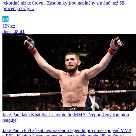
rekordně nízké úrovni. Zásobníky jsou naplněny z méně než 58
procent, což je...
HN.cz
dnes, 08:41
Jake Paul láká Khabiba k návratu do MMA. Neporažený šampion
reaguje
Jake Paul chtěl získat neporaženou legendu pro nově spojené MVP
a PFL. Khabib Nurmagomedov sice projekt pochválil, možnost