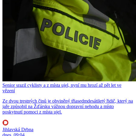
Senior srazil cyklisty a z místa ujel, nyní mu hrozí až pět let ve
vězení
Ze dvou trestných činů je obviněný třiasedmdesátiletý řidič, který na
jaře způsobil na Žďársku vážnou dopravní nehodu a místo
poskytnutí pomoci z místa ujel.
Jihlavská Drbna
dnes, 09:04