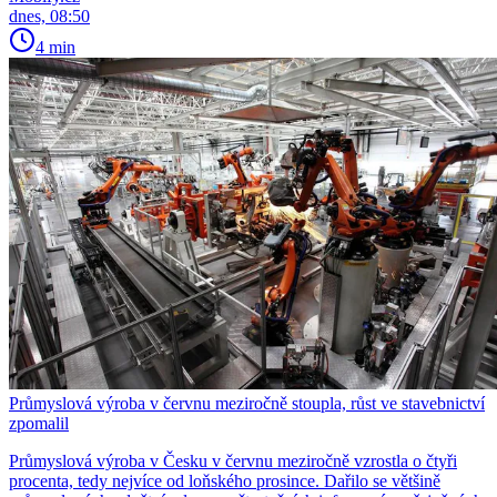
dnes, 08:50
4 min
Průmyslová výroba v červnu meziročně stoupla, růst ve stavebnictví
zpomalil
Průmyslová výroba v Česku v červnu meziročně vzrostla o čtyři
procenta, tedy nejvíce od loňského prosince. Dařilo se většině