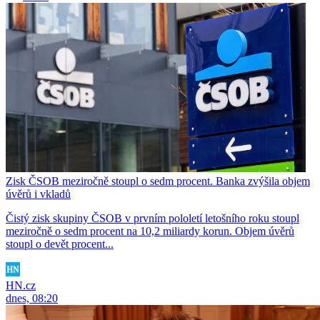
Zisk ČSOB meziročně stoupl o sedm procent. Banka zvýšila objem
úvěrů i vkladů
Čistý zisk skupiny ČSOB v prvním pololetí letošního roku stoupl
meziročně o sedm procent na 10,2 miliardy korun. Objem úvěrů
stoupl o devět procent...
HN.cz
dnes, 08:20