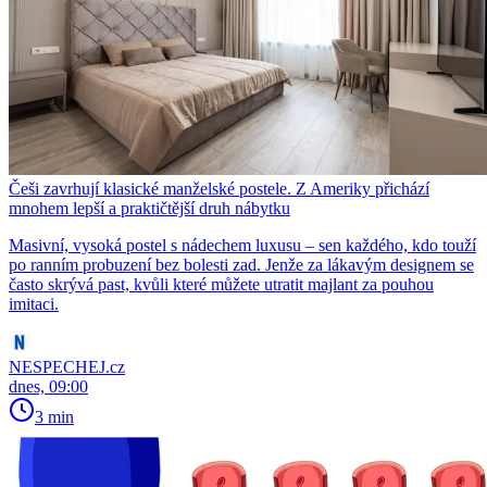
Češi zavrhují klasické manželské postele. Z Ameriky přichází
mnohem lepší a praktičtější druh nábytku
Masivní, vysoká postel s nádechem luxusu – sen každého, kdo touží
po ranním probuzení bez bolesti zad. Jenže za lákavým designem se
často skrývá past, kvůli které můžete utratit majlant za pouhou
imitaci.
NESPECHEJ.cz
dnes, 09:00
3 min