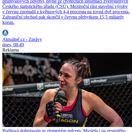
průmyslových odvětví, plyne ze čtvrtečních informací zveřejněných
Českého statistického úřadu (ČSÚ). Meziroční růst stavební výroby
v červnu zpomalil z květnových 4,4 procenta na rovná dvě procenta.
Zahraniční obchod pak skončil v červnu přebytkem 15,5 miliardy
korun.
Aktuálně.cz - Zprávy
dnes, 08:49
Reklama
Pudilová dobojovala se zlomeným palcem. Myslela i na zesnulého