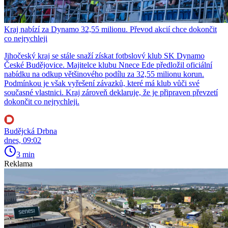
Kraj nabízí za Dynamo 32,55 milionu. Převod akcií chce dokončit
co nejrychleji
Jihočeský kraj se stále snaží získat fotbslový klub SK Dynamo
České Budějovice. Majitelce klubu Nnece Ede předložil oficiální
nabídku na odkup většinového podílu za 32,55 milionu korun.
Podmínkou je však vyřešení závazků, které má klub vůči své
současné vlastnici. Kraj zároveň deklaruje, že je připraven převzetí
dokončit co nejrychleji.
Budějcká Drbna
dnes, 09:02
3 min
Reklama