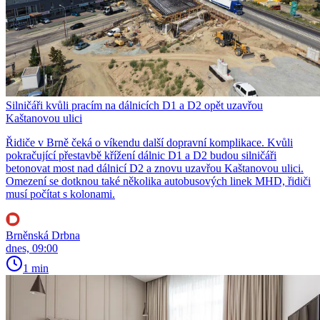
Silničáři kvůli pracím na dálnicích D1 a D2 opět uzavřou
Kaštanovou ulici
Řidiče v Brně čeká o víkendu další dopravní komplikace. Kvůli
pokračující přestavbě křížení dálnic D1 a D2 budou silničáři
betonovat most nad dálnicí D2 a znovu uzavřou Kaštanovou ulici.
Omezení se dotknou také několika autobusových linek MHD, řidiči
musí počítat s kolonami.
Brněnská Drbna
dnes, 09:00
1 min