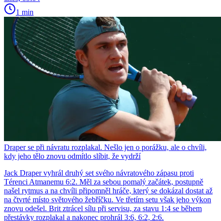
1 min
Draper se při návratu rozplakal. Nešlo jen o porážku, ale o chvíli,
kdy jeho tělo znovu odmítlo slíbit, že vydrží
Jack Draper vyhrál druhý set svého návratového zápasu proti
Térenci Atmanemu 6:2. Měl za sebou pomalý začátek, postupně
našel rytmus a na chvíli připomněl hráče, který se dokázal dostat až
na čtvrté místo světového žebříčku. Ve třetím setu však jeho výkon
znovu odešel. Brit ztrácel sílu při servisu, za stavu 1:4 se během
přestávky rozplakal a nakonec prohrál 3:6, 6:2, 2:6.