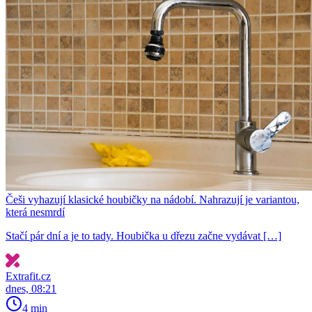
Češi vyhazují klasické houbičky na nádobí. Nahrazují je variantou,
která nesmrdí
Stačí pár dní a je to tady. Houbička u dřezu začne vydávat […]
Extrafit.cz
dnes, 08:21
4 min