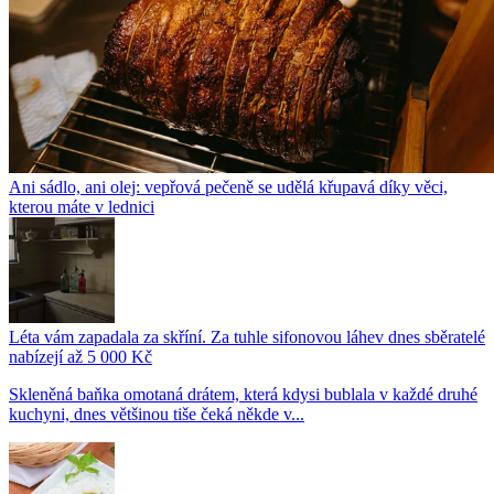
Ani sádlo, ani olej: vepřová pečeně se udělá křupavá díky věci,
kterou máte v lednici
Léta vám zapadala za skříní. Za tuhle sifonovou láhev dnes sběratelé
nabízejí až 5 000 Kč
Skleněná baňka omotaná drátem, která kdysi bublala v každé druhé
kuchyni, dnes většinou tiše čeká někde v...