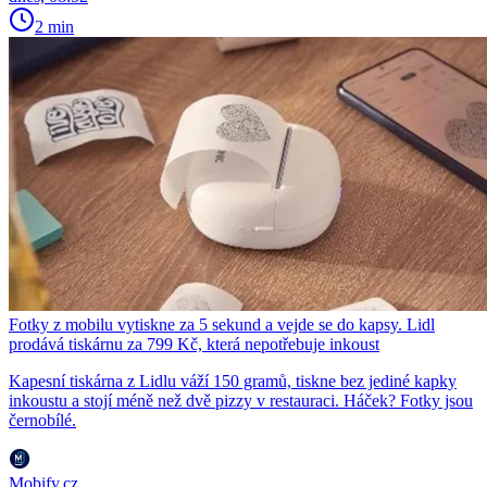
2 min
Fotky z mobilu vytiskne za 5 sekund a vejde se do kapsy. Lidl
prodává tiskárnu za 799 Kč, která nepotřebuje inkoust
Kapesní tiskárna z Lidlu váží 150 gramů, tiskne bez jediné kapky
inkoustu a stojí méně než dvě pizzy v restauraci. Háček? Fotky jsou
černobílé.
Mobify.cz