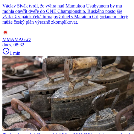
Václav Sivák tvrdí, že výhra nad Mamukou Usubyanem by mu
mohla otevřít dveře do ONE Championship. Ruského postojáře
však už v pátek čeká turnajový duel s Maratem Grigorianem, který
může český plán výrazně zkomplikovat.
MMAMAG.cz
dnes, 08:32
1 min