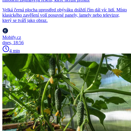
Velká černá plocha uprostřed obýváku dráždí čím dál víc lidí. Místo
klasického zavěšení volí posuvné panely, lamely nebo televizor,
který se tváří jako obraz.
Mobify.cz
dnes, 18:56
4 min