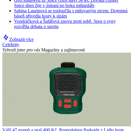
Geri Halliwell ze Spice Girls slaví 54 let. Divoká Ginger
Spice dnes žije v ústraní po boku miliardáře
Sabina Laurinová se rozloučila s milovaným otcem. Dojemná
báseň přivedla hosty k slzám
Vondráčková a Šafářová znovu proti sobě. Spor o syny
rozvířila debata o sportu
Zobrazit více
Celebrity
Vybrali jsme pro vás
Magazíny a zajímavosti
Váží 47 gramů a stojí 400 Kč. Reproduktor Parkside z Lidlu hraje