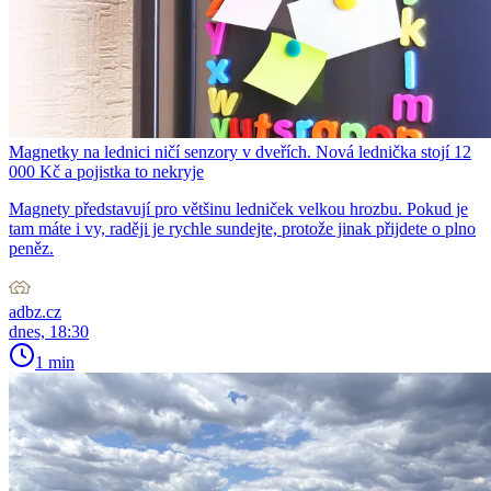
Magnetky na lednici ničí senzory v dveřích. Nová lednička stojí 12
000 Kč a pojistka to nekryje
Magnety představují pro většinu ledniček velkou hrozbu. Pokud je
tam máte i vy, raději je rychle sundejte, protože jinak přijdete o plno
peněz.
adbz.cz
dnes, 18:30
1 min