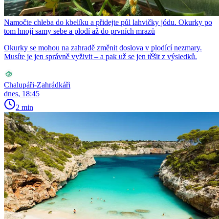
Namočte chleba do kbelíku a přidejte půl lahvičky jódu. Okurky po
tom hnojí samy sebe a plodí až do prvních mrazů
Okurky se mohou na zahradě změnit doslova v plodící nezmary.
Musíte je jen správně vyživit – a pak už se jen těšit z výsledků.
Chalupáři-Zahrádkáři
dnes, 18:45
2 min