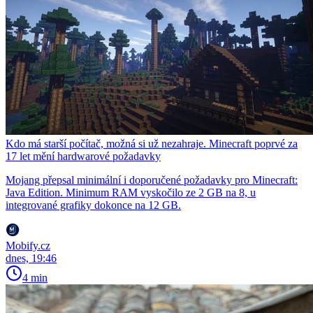
Kdo má starší počítač, možná si už nezahraje. Minecraft poprvé za
17 let mění hardwarové požadavky
Mojang přepsal minimální i doporučené požadavky pro Minecraft:
Java Edition. Minimum RAM vyskočilo ze 2 GB na 8, u
integrované grafiky dokonce na 12 GB.
Mobify.cz
dnes, 19:46
4 min