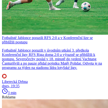
Fotbalisté Jablonce porazili RFS 2:0 a v Konferenční lize se
přiblížili postupu
Fotbalisté Jablonce porazili v úvodním utkání 3. předkola
Konferenční ligy RFS Riga doma 2:0 a výrazně se přiblížili k
postupu. Severočechy poslal v 18. minutě do vedení Vachtang
Čanturišvili a po pauze přidal pojistku Matěj Polidar. Odveta je na
programu za týden na stadionu lídra lotyšské ligy.
Liberecká Drbna
dnes, 19:35
3 min
Reklama