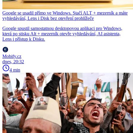
Google se usadil přímo ve Windows. Stačí ALT + mezerník a máte
vyhledávání, Lens i Disk bez otevření prohlížeče
Google spustil samostatnou desktopovou aplikaci pro Windows,
která po stisku Alt + mezerník otevře vyhledávání, AI asistenta,
Lens i přístup k Disku.
Mobify.cz
dnes, 20:32
4 min