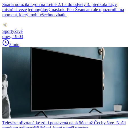
Sparta porazila Lyon na Letné 2:1 a do odvety 3. předkola Ligy
mistrů si veze jednogólový náskok. Petr Švancara ale upozornil i na
moment, který mohl všechno zhatit.
SportyŽivě
dnes, 19:03
3 min
Televize přivrtaná ke zdi i postavená na skříňce už Čechy štve. Našli
mnohem zajímavější řešení, které neruší prostor