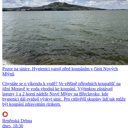
Pozor na sinice. Hygienici varují před koupáním v části Nových
Mlýnů
Chystáte se o víkendu k vodě? Ve většině přírodních koupališť na
jižní Moravě je voda vhodná ke koupání. Výjimkou zůstávají
laguny 1 a 2 horní nádrže Nové Mlýny na Břeclavsku, kde
hygienici dál evidují výskyt sinic. Pro citlivější skupiny lidí tak může
být koupání zdravotním rizikem.
Brněnská Drbna
dnes, 18:30