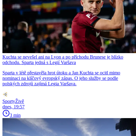
Kuchta se nevešel ani na Lyon a po příchodu Brunese je blízko
odchodu. Sparta jedná s Legií Varšava
Sparta v létě přestavěla hrot útoku a Jan Kuchta se ocitl mimo
nominaci na klíčový evropský zápas. O jeho služby se podle
polských zdrojů zajímá Legia Varšava.
SportyŽivě
dnes, 19:57
3 min