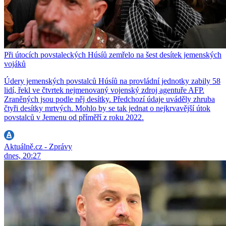
Při útocích povstaleckých Húsíů zemřelo na šest desítek jemenských
vojáků
Údery jemenských povstalců Húsíů na provládní jednotky zabily 58
lidí, řekl ve čtvrtek nejmenovaný vojenský zdroj agentuře AFP.
Zraněných jsou podle něj desítky. Předchozí údaje uváděly zhruba
čtyři desítky mrtvých. Mohlo by se tak jednat o nejkrvavější útok
povstalců v Jemenu od příměří z roku 2022.
Aktuálně.cz - Zprávy
dnes, 20:27