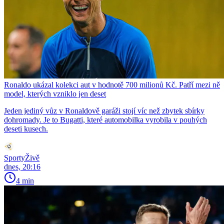
Ronaldo ukázal kolekci aut v hodnotě 700 milionů Kč. Patří mezi ně
model, kterých vzniklo jen deset
Jeden jediný vůz v Ronaldově garáži stojí víc než zbytek sbírky
dohromady. Je to Bugatti, které automobilka vyrobila v pouhých
deseti kusech.
SportyŽivě
dnes, 20:16
4 min