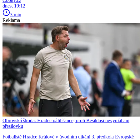
Cooky.cz
dnes, 19:12
3 min
Reklama
Obrovská škoda. Hradec pálil šance, proti Besiktasi nevyužil ani
přesilovku
Fotbalisté Hradce Králové v úvodním utkání 3. předkola Evropské