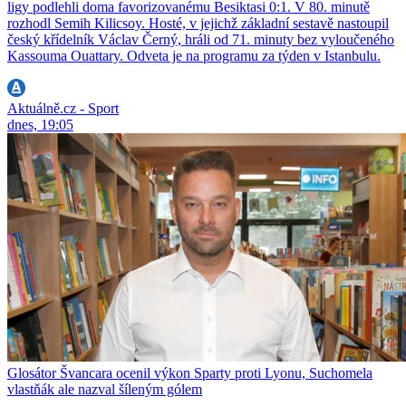
ligy podlehli doma favorizovanému Besiktasi 0:1. V 80. minutě
rozhodl Semih Kilicsoy. Hosté, v jejichž základní sestavě nastoupil
český křídelník Václav Černý, hráli od 71. minuty bez vyloučeného
Kassouma Ouattary. Odveta je na programu za týden v Istanbulu.
Aktuálně.cz - Sport
dnes, 19:05
Glosátor Švancara ocenil výkon Sparty proti Lyonu, Suchomela
vlastňák ale nazval šíleným gólem