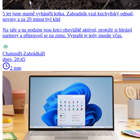
5 let jsme marně vyháněli krtka. Zahradník vzal kuchyňský odpad,
noviny a za 20 minut byl klid
Na jaře a na podzim jsou krtci obzvláště aktivní, protože si hledají
partnery a připravují se na zimu. Vypudit je tedy musíte včas.
Chalupáři-Zahrádkáři
dnes, 20:45
2 min