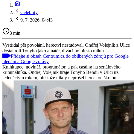
Celebrity
9. 7. 2026, 04:43
3 min
Vystřídal pět povolání, herectví nestudoval. Ondřej Volejník z Ulice
dostal roli Tonyho jako amatér, diváci ho přesto milují
Přidejte si obsah Centrum.cz do oblíbených zdrojů pro Google
hledání a Google zprávy
Knihkupec, novinář, programátor, a pak casting na seriálového
kriminálníka. Ondřej Volejník hraje Tonyho Bendu v Ulici už
jedenáctým rokem, přestože nikdy neprošel hereckou školou.