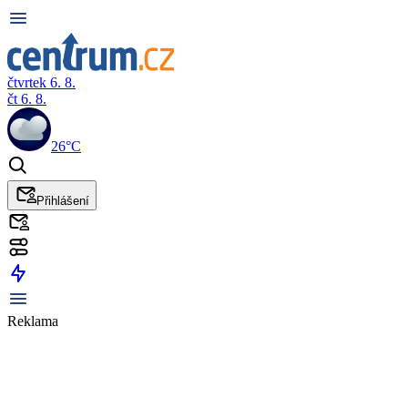
čtvrtek 6. 8.
čt 6. 8.
26°C
Přihlášení
Reklama