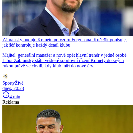
Zábranský buduje Kometu po vzoru Fergusona. Kučeřík popisuje,
jak šéf kontroluje každý detail klubu
Majitel, generální manažer a nově opět hlavní trenér v jedné osobě.
Libor Zábranský stáhl veškeré sportovní řízení Komety do svých
rukou právě ve chvíli, kdy klub míří do nové éry.
SportyŽivě
dnes, 20:23
4 min
Reklama