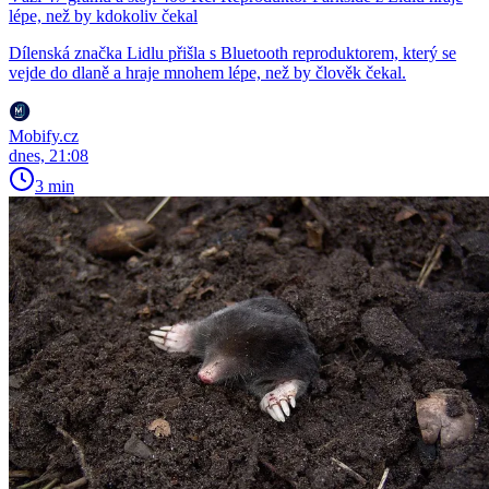
lépe, než by kdokoliv čekal
Dílenská značka Lidlu přišla s Bluetooth reproduktorem, který se
vejde do dlaně a hraje mnohem lépe, než by člověk čekal.
Mobify.cz
dnes, 21:08
3 min