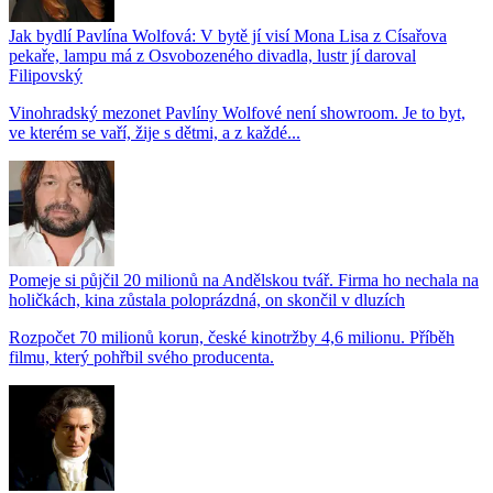
Jak bydlí Pavlína Wolfová: V bytě jí visí Mona Lisa z Císařova
pekaře, lampu má z Osvobozeného divadla, lustr jí daroval
Filipovský
Vinohradský mezonet Pavlíny Wolfové není showroom. Je to byt,
ve kterém se vaří, žije s dětmi, a z každé...
Pomeje si půjčil 20 milionů na Andělskou tvář. Firma ho nechala na
holičkách, kina zůstala poloprázdná, on skončil v dluzích
Rozpočet 70 milionů korun, české kinotržby 4,6 milionu. Příběh
filmu, který pohřbil svého producenta.