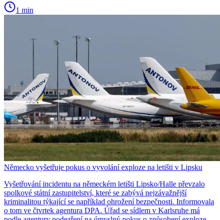
1 min
Německo vyšetřuje pokus o vyvolání exploze na letišti v Lipsku
Vyšetřování incidentu na německém letišti Lipsko/Halle převzalo
spolkové státní zastupitelství, které se zabývá nejzávažnější
kriminalitou týkající se například ohrožení bezpečnosti. Informovala
o tom ve čtvrtek agentura DPA. Úřad se sídlem v Karlsruhe má
podle agentury podezření na úmyslný pokus o způsobení exploze.