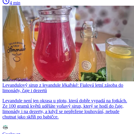
4 min
Levandulový sirup z levandule lékařské: Fialová letní zásoba do
limonády, čaje i dezertů
Levandule není jen okrasa u plotu, která dobře vypadá na fotkách.
Ze 100 gramů květů uděláte voňavý sirup, který se hodí do čaje,
limonády i na dezerty, a když se nepřežene louhování, nebude
chutnat jako skříň po babičce.