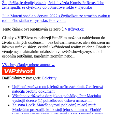
Že přežila, je dvojitý zázrak, řekla hvězda Komisaře Rexe. Jeho
žena spadla ze čtyřkolky do 30metrové rokle v Tyrolsku
Julia Moretti spadla v červnu 2022 s čtyřkolkou ze strmého svahu u
rodinného statku v Tyrolsku. Po dvou...
Tento článek byl publikován ze zdrojů
VIPživot.cz
Články z VIPŽivot.cz nabízejí čtenářům možnost nahlédnout do
života známých osobností – bez bulvární senzace, ale s důrazem na
lidskou stránku slávy, vztahů i každodenní reality celebrit. Obsah se
věnuje nejen aktuálním událostem ve světě showbyznysu, ale i
osobním příběhům, kariérním zlomům nebo...
Všechny články tohoto autora →
Další články z kategorie
Celebrity
Upřímná zpráva o otci, jehož nešlo zachránit. Geislerová
natočila osobitý dokument
Všechno v růžové a dort jako z pohádky: Petr Macinka
vystrojil dcerce (1) pohádkovou oslavu narozenin
Ze syna Leoše Mareše vyrostl pohledný mladý muž:
Moderátor prozradil, kolik stojí jeho studium na Floridě