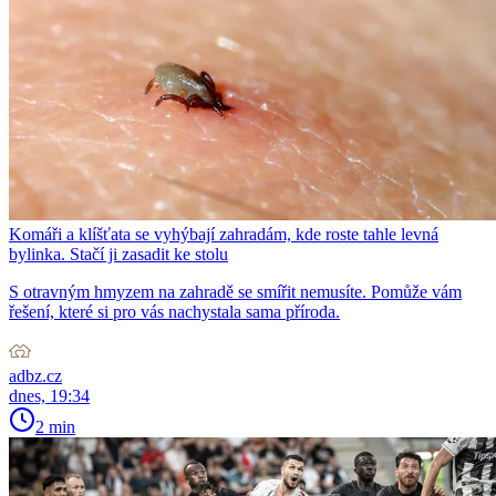
Komáři a klíšťata se vyhýbají zahradám, kde roste tahle levná
bylinka. Stačí ji zasadit ke stolu
S otravným hmyzem na zahradě se smířit nemusíte. Pomůže vám
řešení, které si pro vás nachystala sama příroda.
adbz.cz
dnes, 19:34
2 min