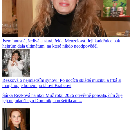
Jsem hnusná, šedivá a stará, řekla Menzelová. Její kadeřnice pak
hejtrům dala ultimátum, na které nikdo neodpověděl
Rezková o nejmladším synovi: Po nocích skládá muziku a frká si
marjánu, je bohém po tátovi Brabcovi
Šárka Rezková na akci Muž roku 2026 otevřeně popsala, čím žije
její nejmladší syn Dominik, a nešetřila ani...