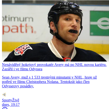
Nenáviděný hokejový provokatér Avery má po NHL novou kariéru.
Zazářil i ve filmu Odyssea
Sean Avery, muž s 1 533 trestnými minutami v NHL, hraje už
potřetí ve filmu Christophera Nolana. Tentokrát jako člen
Odysseovy posádky.
SportyŽivě
dnes, 19:17