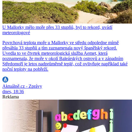
U Mallorky mělo moře přes 33 stupňů, byl to rekord, uvádí
meteorologové
Povrchová teplota moře u Mallorky ve středu odpoledne mírně
přesáhla 33 stupňů a tím zaznamenala nový španělský rekord.
Uvedla to ve čtvrtek meteorologická služba Aemet, která
poznamenala, že moře v okolí Baleárských ostrovů a v západním
Středomoří je letos nadprůměrně teplé, což ovlivňuje například také
noční teploty na pobřeží.
Aktuálně.cz - Zprávy
dnes, 18:36
Reklama