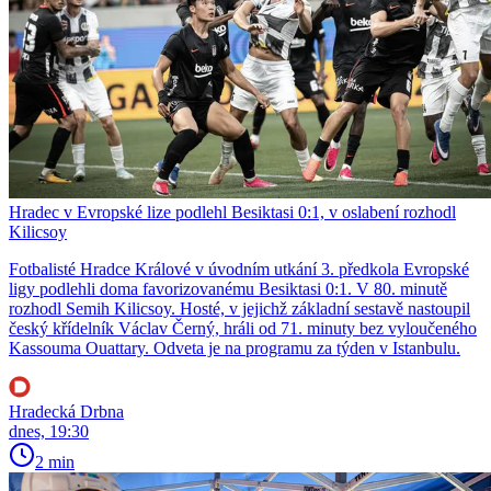
Hradec v Evropské lize podlehl Besiktasi 0:1, v oslabení rozhodl
Kilicsoy
Fotbalisté Hradce Králové v úvodním utkání 3. předkola Evropské
ligy podlehli doma favorizovanému Besiktasi 0:1. V 80. minutě
rozhodl Semih Kilicsoy. Hosté, v jejichž základní sestavě nastoupil
český křídelník Václav Černý, hráli od 71. minuty bez vyloučeného
Kassouma Ouattary. Odveta je na programu za týden v Istanbulu.
Hradecká Drbna
dnes, 19:30
2 min