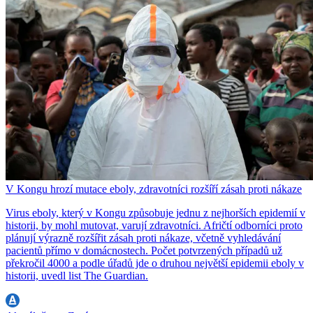
V Kongu hrozí mutace eboly, zdravotníci rozšíří zásah proti nákaze
Virus eboly, který v Kongu způsobuje jednu z nejhorších epidemií v
historii, by mohl mutovat, varují zdravotníci. Afričtí odborníci proto
plánují výrazně rozšířit zásah proti nákaze, včetně vyhledávání
pacientů přímo v domácnostech. Počet potvrzených případů už
překročil 4000 a podle úřadů jde o druhou největší epidemii eboly v
historii, uvedl list The Guardian.