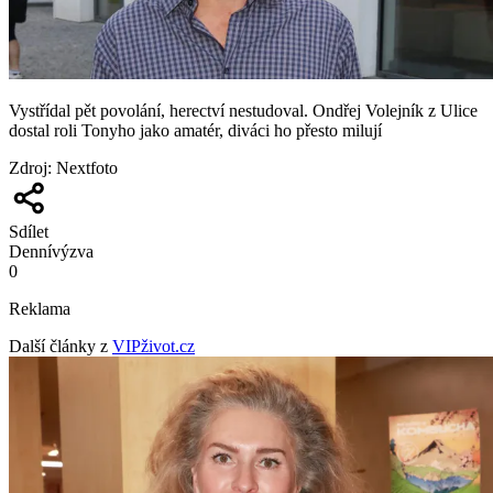
Vystřídal pět povolání, herectví nestudoval. Ondřej Volejník z Ulice
dostal roli Tonyho jako amatér, diváci ho přesto milují
Zdroj
:
Nextfoto
Sdílet
Denní
výzva
0
Reklama
Další články z
VIPživot.cz