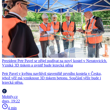
Prezident Petr Pavel se přijel podívat na nový kostel v Neratovicích.
Vzniká 3D tiskem a uvnitř bude lezecká stěna
Petr Pavel v květnu navštívil staveniště prvního kostela v Česku,
jehož věž má vzniknout 3D tiskem betonu. Součástí věže bude i
lezecká stěna.
Mobify.cz
dnes, 19:22
4 min