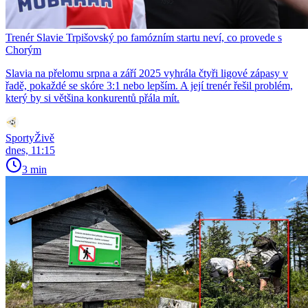
Trenér Slavie Trpišovský po famózním startu neví, co provede s
Chorým
Slavia na přelomu srpna a září 2025 vyhrála čtyři ligové zápasy v
řadě, pokaždé se skóre 3:1 nebo lepším. A její trenér řešil problém,
který by si většina konkurentů přála mít.
SportyŽivě
dnes, 11:15
3 min