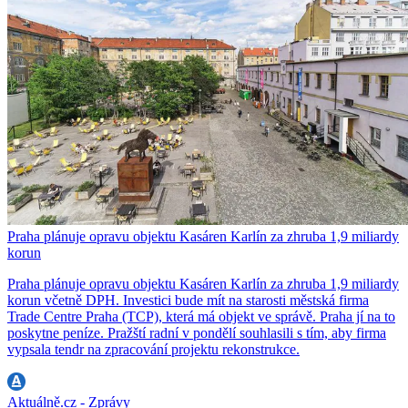
Praha plánuje opravu objektu Kasáren Karlín za zhruba 1,9 miliardy
korun
Praha plánuje opravu objektu Kasáren Karlín za zhruba 1,9 miliardy
korun včetně DPH. Investici bude mít na starosti městská firma
Trade Centre Praha (TCP), která má objekt ve správě. Praha jí na to
poskytne peníze. Pražští radní v pondělí souhlasili s tím, aby firma
vypsala tendr na zpracování projektu rekonstrukce.
Aktuálně.cz - Zprávy