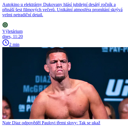
Autokino u elektrárny Dukovany hlásí jubilejní desátý ročník a
přináší šest filmových večerů. Unikátní atmosféra promítání skrývá
velmi netradiční detail.
Výletárium
dnes, 11:20
2 min
Nate Diaz odpověděl Paulovi třemi slovy: Tak se ukaž