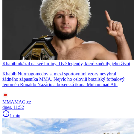
Khabib ukázal na své hrdiny. Dvě legendy, které změnily jeho život
Khabib Nurmagomedov si mezi sportovními vzory nevybral
žádného zápasníka MMA. Nejvíc ho oslovili brazilský fotbalový
fenomén Ronaldo Nazário a boxerská ikona Muhammad Ali.
MMAMAG.cz
dnes, 11:52
1 min