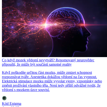
Co když mozek vědomí nevytváří? Renomovaný neurovědec
připouští, že může být součástí samotné reality
Když poškodíte určitou část mozku, může zmizet schopnost
rozpoznávat tváře. Anestetika dokážou vědomí na čas vypnout.
Elektrická stimulace mozku může vyvolat vjemy, vzpomínky nebo
změnit prožívání vlastního těla. Není tedy příliš odvážné tvrdit, že
vědomí s mozkem úzce souvisí.
Kód Enigma