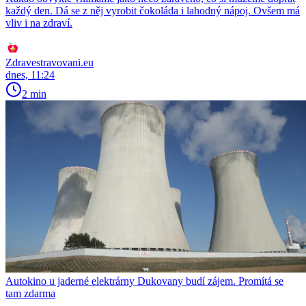
každý den. Dá se z něj vyrobit čokoláda i lahodný nápoj. Ovšem má
vliv i na zdraví.
Zdravestravovani.eu
dnes, 11:24
2 min
Autokino u jaderné elektrárny Dukovany budí zájem. Promítá se
tam zdarma