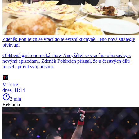
Zdeněk Pohlreich se vrací do televizní kuchyně. Jeho nová strategie
překvapí
Oblíbená gastronomická show Ano, šéfe! se vrací na obrazovky s
novými epizodami. Zdeněk Pohlreich přiznal, že u čerstvých dílů
musel upravit svůj přístup.
V Telce
dnes, 11:14
2 min
Reklama