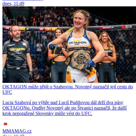
dnes, 11:49
OKTAGON může přijít o Szabovou. Novotný naznačil její cestu do
UFC
Lucia Szabová po výhře nad Lucií Pudilovou dál drží dva pásy
OKTAGONu. Ondřej Novotný ale po Štvanici naznačil, že další
krok neporažené Slovenky může vést do UFC.
MMAMAG.cz