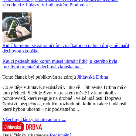
závodníci z Jihlavy. V bulharském Plodivu se...
Řidič kamionu se zahraničními značkami na dálnici úmyslně mařil
dechovou zkoušku
Kauci padesát tisíc korun musel uhradit řidič, u kterého byla
pozitivní orientační dechová zkouška na...
Tento článek byl publikován ze zdrojů
Jihlavská Drbna
Co se děje v Jihlavě, nezůstává v Jihlavě – Jihlavská Drbna má o
tom přehled. Sleduje život v krajském městě i v jeho okolí s
pohotovostí, která reaguje na drobné i velké události. Doprava,
školství, bezpečnost, radniční rozhodnutí, kulturní akce i události,
které hýbou ulicemi – nic podstatného...
Všechny články tohoto autora →
Další články z kategorie
Regionální