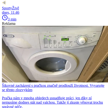
SportyŽivě
dnes, 11:46
3 min
Reklama
Šikovné zacházení s pračkou značně prodlouží životnost. Vyvarujte
se těmto zlozvykům
Pračka nám v mnoha ohledech usnadňuje práci, jen díky ní
nemusíme dodnes stát nad valchou. Takže jí zkuste věnovat trochu
správné péče.