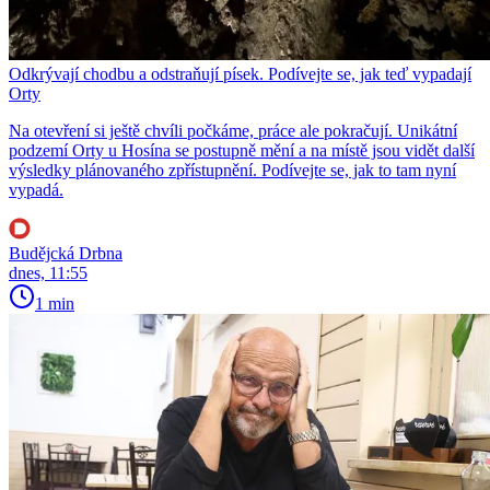
Odkrývají chodbu a odstraňují písek. Podívejte se, jak teď vypadají
Orty
Na otevření si ještě chvíli počkáme, práce ale pokračují. Unikátní
podzemí Orty u Hosína se postupně mění a na místě jsou vidět další
výsledky plánovaného zpřístupnění. Podívejte se, jak to tam nyní
vypadá.
Budějcká Drbna
dnes, 11:55
1 min