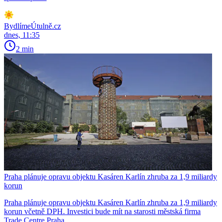
BydlímeÚtulně.cz
dnes, 11:35
2 min
Praha plánuje opravu objektu Kasáren Karlín zhruba za 1,9 miliardy
korun
Praha plánuje opravu objektu Kasáren Karlín zhruba za 1,9 miliardy
korun včetně DPH. Investici bude mít na starosti městská firma
Trade Centre Praha...