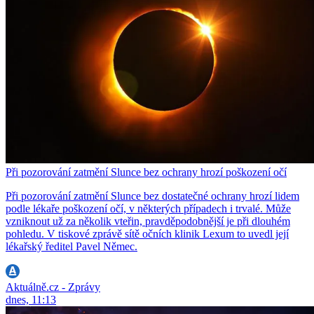
Při pozorování zatmění Slunce bez ochrany hrozí poškození očí
Při pozorování zatmění Slunce bez dostatečné ochrany hrozí lidem
podle lékaře poškození očí, v některých případech i trvalé. Může
vzniknout už za několik vteřin, pravděpodobnější je při dlouhém
pohledu. V tiskové zprávě sítě očních klinik Lexum to uvedl její
lékařský ředitel Pavel Němec.
Aktuálně.cz - Zprávy
dnes, 11:13