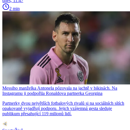
dnes, 11:47
2 min
Messiho manželka Antonela pózovala na jachtě v bikinách. Na
Instagramu ji podpořila Ronaldova partnerka Georgina
Partnerky dvou největších fotbalových rivalů si na sociálních sítích
opakovaně vyjadřují podporu. Jejich vzájemná gesta sleduje
publikum přesahující 119 milionů lidí.