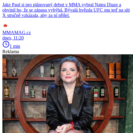
Jake Paul si pro plánovaný debut v MMA vybral Natea Diaze a
obvinil ho, že se zápasu vyhýbá. Bývalá hvězda UFC mu teď na síti
X stručně vzkázala, aby za ní přišel.
MMAMAG.cz
dnes, 11:20
1 min
Reklama