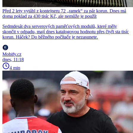
Před 2 lety vytáhl z kontejneru 72 „ramek“ za pár korun. Dnes má
doma poklad za 430 tisíc Kč, ale nemůže je použít
Sedmdesát dva serverových paměťových modulů, které měly
skončit v odpadu, mají dnes katalogovou hodnotu přes čtyři sta tisíc
korun. Háček? Do běžného počítače je nezasunete.
Mobify.cz
dnes, 11:18
4 min