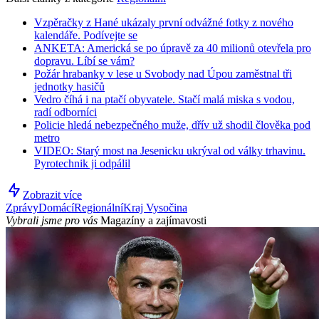
Vzpěračky z Hané ukázaly první odvážné fotky z nového
kalendáře. Podívejte se
ANKETA: Americká se po úpravě za 40 milionů otevřela pro
dopravu. Líbí se vám?
Požár hrabanky v lese u Svobody nad Úpou zaměstnal tři
jednotky hasičů
Vedro číhá i na ptačí obyvatele. Stačí malá miska s vodou,
radí odborníci
Policie hledá nebezpečného muže, dřív už shodil člověka pod
metro
VIDEO: Starý most na Jesenicku ukrýval od války trhavinu.
Pyrotechnik ji odpálil
Zobrazit více
Zprávy
Domácí
Regionální
Kraj Vysočina
Vybrali jsme pro vás
Magazíny a zajímavosti