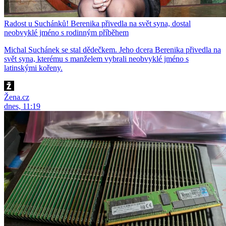
Radost u Suchánků! Berenika přivedla na svět syna, dostal
neobvyklé jméno s rodinným příběhem
Michal Suchánek se stal dědečkem. Jeho dcera Berenika přivedla na
svět syna, kterému s manželem vybrali neobvyklé jméno s
latinskými kořeny.
Žena.cz
dnes, 11:19