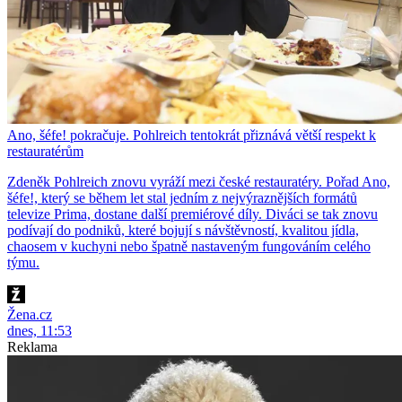
Ano, šéfe! pokračuje. Pohlreich tentokrát přiznává větší respekt k
restauratérům
Zdeněk Pohlreich znovu vyráží mezi české restauratéry. Pořad Ano,
šéfe!, který se během let stal jedním z nejvýraznějších formátů
televize Prima, dostane další premiérové díly. Diváci se tak znovu
podívají do podniků, které bojují s návštěvností, kvalitou jídla,
chaosem v kuchyni nebo špatně nastaveným fungováním celého
týmu.
Žena.cz
dnes, 11:53
Reklama