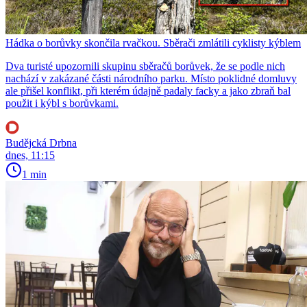
Hádka o borůvky skončila rvačkou. Sběrači zmlátili cyklisty kýblem
Dva turisté upozornili skupinu sběračů borůvek, že se podle nich
nachází v zakázané části národního parku. Místo poklidné domluvy
ale přišel konflikt, při kterém údajně padaly facky a jako zbraň bal
použit i kýbl s borůvkami.
Budějcká Drbna
dnes, 11:15
1 min