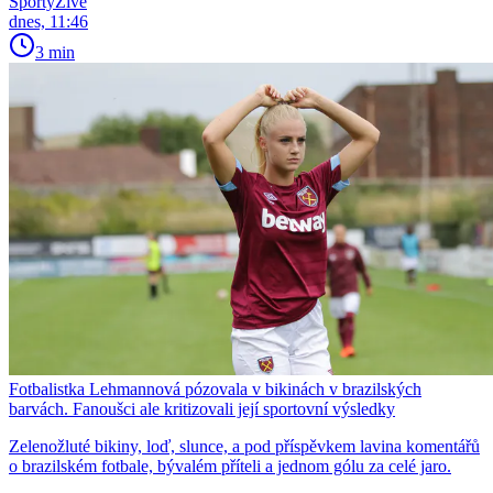
SportyŽivě
dnes, 11:46
3 min
Fotbalistka Lehmannová pózovala v bikinách v brazilských
barvách. Fanoušci ale kritizovali její sportovní výsledky
Zelenožluté bikiny, loď, slunce, a pod příspěvkem lavina komentářů
o brazilském fotbale, bývalém příteli a jednom gólu za celé jaro.