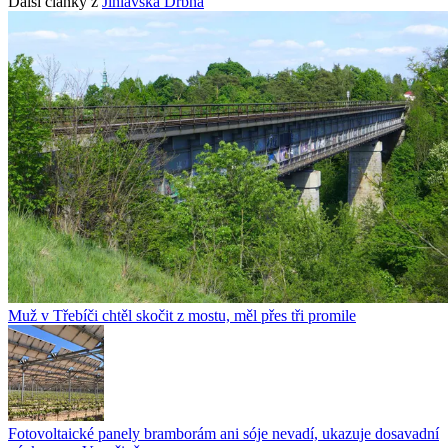
Další články z
Jihlavská Drbna
Muž v Třebíči chtěl skočit z mostu, měl přes tři promile
Fotovoltaické panely bramborám ani sóje nevadí, ukazuje dosavadní