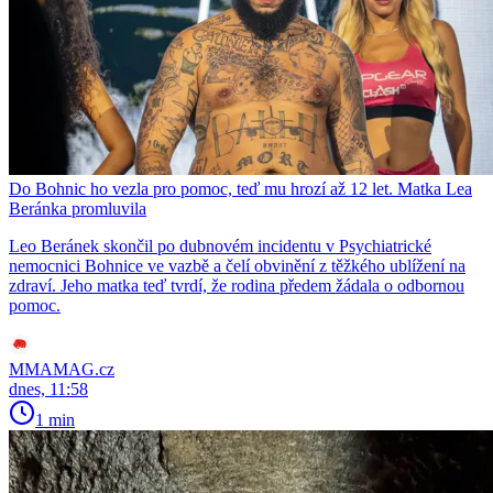
Do Bohnic ho vezla pro pomoc, teď mu hrozí až 12 let. Matka Lea
Beránka promluvila
Leo Beránek skončil po dubnovém incidentu v Psychiatrické
nemocnici Bohnice ve vazbě a čelí obvinění z těžkého ublížení na
zdraví. Jeho matka teď tvrdí, že rodina předem žádala o odbornou
pomoc.
MMAMAG.cz
dnes, 11:58
1 min