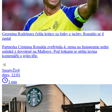
Georgina Rodríguez čelila kritice za fotky z jachty. Ronaldo se jí
zastal
Partnerka Cristiana Ronalda zveřejnila 4. srpna na Instagramu sedm
snímků z dovolené na Mallorce. Pod fotkami se strhla lavina
komentářů o jejím těle.
SportyŽivě
dnes, 12:01
3 min