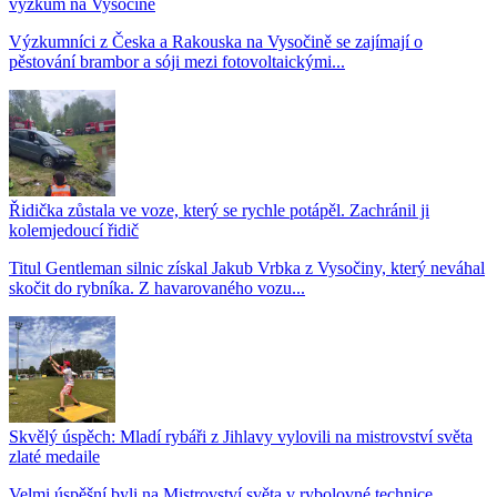
výzkum na Vysočině
Výzkumníci z Česka a Rakouska na Vysočině se zajímají o
pěstování brambor a sóji mezi fotovoltaickými...
Řidička zůstala ve voze, který se rychle potápěl. Zachránil ji
kolemjedoucí řidič
Titul Gentleman silnic získal Jakub Vrbka z Vysočiny, který neváhal
skočit do rybníka. Z havarovaného vozu...
Skvělý úspěch: Mladí rybáři z Jihlavy vylovili na mistrovství světa
zlaté medaile
Velmi úspěšní byli na Mistrovství světa v rybolovné technice