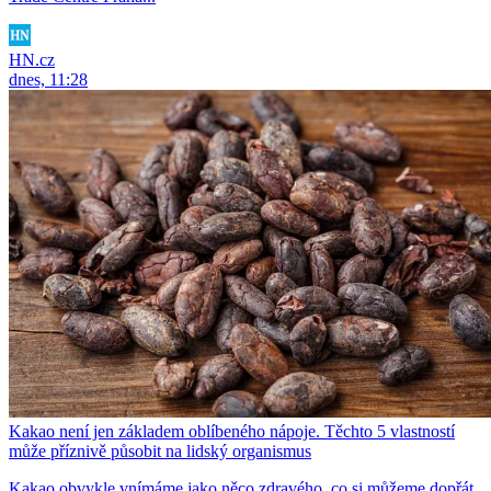
HN.cz
dnes, 11:28
Kakao není jen základem oblíbeného nápoje. Těchto 5 vlastností
může příznivě působit na lidský organismus
Kakao obvykle vnímáme jako něco zdravého, co si můžeme dopřát