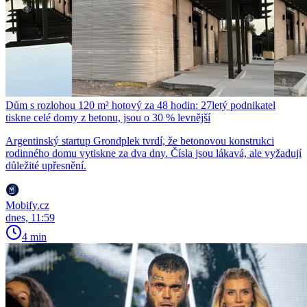
Dům s rozlohou 120 m² hotový za 48 hodin: 27letý podnikatel
tiskne celé domy z betonu, jsou o 30 % levnější
Argentinský startup Grondplek tvrdí, že betonovou konstrukci
rodinného domu vytiskne za dva dny. Čísla jsou lákavá, ale vyžadují
důležité upřesnění.
Mobify.cz
dnes, 11:59
4 min