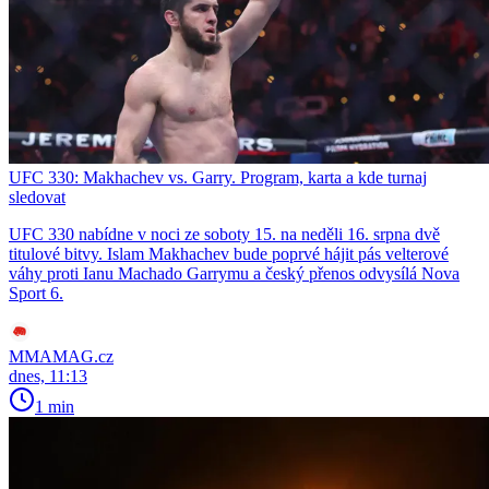
UFC 330: Makhachev vs. Garry. Program, karta a kde turnaj
sledovat
UFC 330 nabídne v noci ze soboty 15. na neděli 16. srpna dvě
titulové bitvy. Islam Makhachev bude poprvé hájit pás velterové
váhy proti Ianu Machado Garrymu a český přenos odvysílá Nova
Sport 6.
MMAMAG.cz
dnes, 11:13
1 min