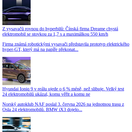
Z vysavačů rovnou do hyperbilů: Čínská firma Dreame chystá
elektromobil se stovkou za 1,7 s a maximálkou 550 km/h
Firma známá robotickými vysavači představila prototyp elektrického
hyper-GT, který má na papíře překonat...
Hyundai Ioniq 9 v reálu ujede o 6 % méně, než slibuje. Velký test
24 elektromobilů ukázal, komu věřit a komu ne
Norský autoklub NAF poslal 3. června 2026 na jednotnou trasu z
Osla 24 elektromobilů. BMW iX3 dojelo...