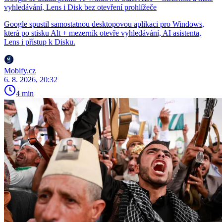
vyhledávání, Lens i Disk bez otevření prohlížeče
Google spustil samostatnou desktopovou aplikaci pro Windows,
která po stisku Alt + mezerník otevře vyhledávání, AI asistenta,
Lens i přístup k Disku.
Mobify.cz
6. 8. 2026, 20:32
4 min