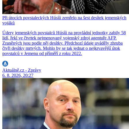
Při útocích povstaleckých Húsíů zemřelo na šest desítek jemenských
vojáků
Údery jemenských povstalců Húsíů na provládní jednotky zabily 58
lidí, řekl ve čtvrtek nejmenovaný vojenský zdroj agentuře AFP.
Zraněných jsou podle něj desítky. Předchozí údaje uváděly zhruba
čtyři desítky mrtvých. Mohlo by se tak jednat o nejkrvavější útok
povstalců v Jemenu od příměří z roku 2022.
Aktuálně.cz - Zprávy
6. 8. 2026, 20:27