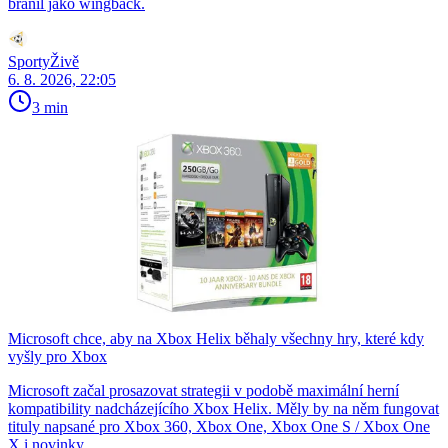
bránil jako wingback.
SportyŽivě
6. 8. 2026, 22:05
3 min
Microsoft chce, aby na Xbox Helix běhaly všechny hry, které kdy
vyšly pro Xbox
Microsoft začal prosazovat strategii v podobě maximální herní
kompatibility nadcházejícího Xbox Helix. Měly by na něm fungovat
tituly napsané pro Xbox 360, Xbox One, Xbox One S / Xbox One
X i novinky…