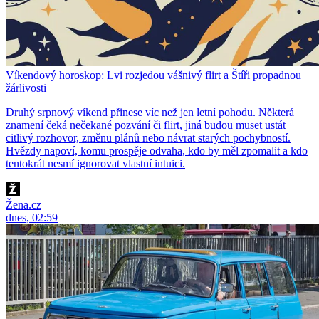
Víkendový horoskop: Lvi rozjedou vášnivý flirt a Štíři propadnou
žárlivosti
Druhý srpnový víkend přinese víc než jen letní pohodu. Některá
znamení čeká nečekané pozvání či flirt, jiná budou muset ustát
citlivý rozhovor, změnu plánů nebo návrat starých pochybností.
Hvězdy napoví, komu prospěje odvaha, kdo by měl zpomalit a kdo
tentokrát nesmí ignorovat vlastní intuici.
Žena.cz
dnes, 02:59