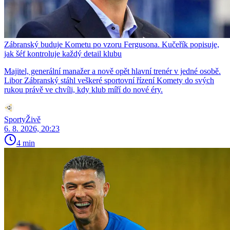
Zábranský buduje Kometu po vzoru Fergusona. Kučeřík popisuje,
jak šéf kontroluje každý detail klubu
Majitel, generální manažer a nově opět hlavní trenér v jedné osobě.
Libor Zábranský stáhl veškeré sportovní řízení Komety do svých
rukou právě ve chvíli, kdy klub míří do nové éry.
SportyŽivě
6. 8. 2026, 20:23
4 min