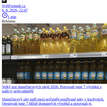
SvětFormule.cz
6. 8. 2026, 22:47
1 min
Reklama
Velký test slunečnicových olejů 2026: Porovnali jsme 7 výrobků a
našli ty nejkvalitnější
Slunečnicový olej patří mezi nejčastěji používané tuky v kuchyních.
Otestovali jsme 7 běžně dostupných výrobků a porovnali je.