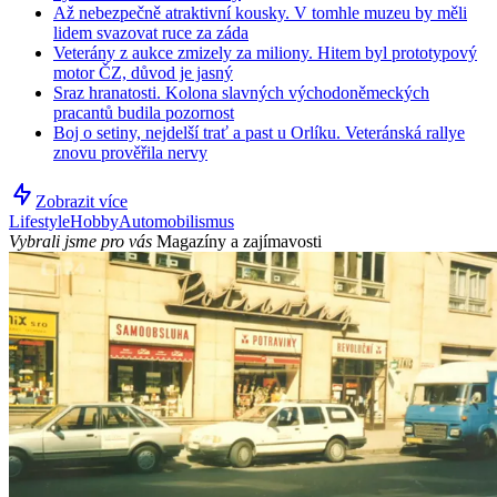
Až nebezpečně atraktivní kousky. V tomhle muzeu by měli
lidem svazovat ruce za záda
Veterány z aukce zmizely za miliony. Hitem byl prototypový
motor ČZ, důvod je jasný
Sraz hranatosti. Kolona slavných východoněmeckých
pracantů budila pozornost
Boj o setiny, nejdelší trať a past u Orlíku. Veteránská rallye
znovu prověřila nervy
Zobrazit více
Lifestyle
Hobby
Automobilismus
Vybrali jsme pro vás
Magazíny a zajímavosti