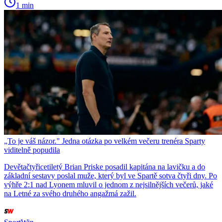
1 min
„To je váš názor." Jedna otázka po velkém večeru trenéra Sparty
viditelně popudila
Devětačtyřicetiletý Brian Priske posadil kapitána na lavičku a do
základní sestavy poslal muže, který byl ve Spartě sotva čtyři dny. Po
výhře 2:1 nad Lyonem mluvil o jednom z nejsilnějších večerů, jaké
na Letné za svého druhého angažmá zažil.