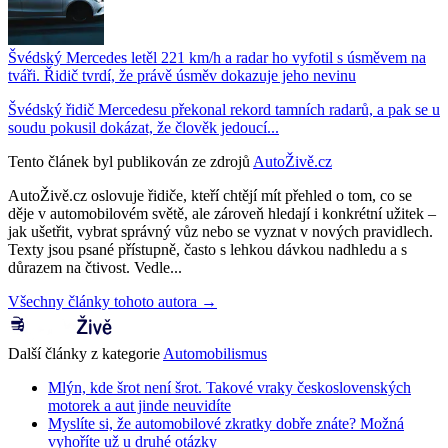
Švédský Mercedes letěl 221 km/h a radar ho vyfotil s úsměvem na
tváři. Řidič tvrdí, že právě úsměv dokazuje jeho nevinu
Švédský řidič Mercedesu překonal rekord tamních radarů, a pak se u
soudu pokusil dokázat, že člověk jedoucí...
Tento článek byl publikován ze zdrojů
AutoŽivě.cz
AutoŽivě.cz oslovuje řidiče, kteří chtějí mít přehled o tom, co se
děje v automobilovém světě, ale zároveň hledají i konkrétní užitek –
jak ušetřit, vybrat správný vůz nebo se vyznat v nových pravidlech.
Texty jsou psané přístupně, často s lehkou dávkou nadhledu a s
důrazem na čtivost. Vedle...
Všechny články tohoto autora →
Další články z kategorie
Automobilismus
Mlýn, kde šrot není šrot. Takové vraky československých
motorek a aut jinde neuvidíte
Myslíte si, že automobilové zkratky dobře znáte? Možná
vyhoříte už u druhé otázky