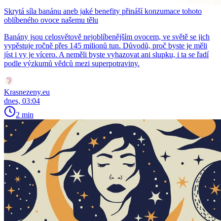
Skrytá síla banánu aneb jaké benefity přináší konzumace tohoto
oblíbeného ovoce našemu tělu
Banány jsou celosvětově nejoblíbenějším ovocem, ve světě se jich
vypěstuje ročně přes 145 milionů tun. Důvodů, proč byste je měli
jíst i vy je vícero. A neměli byste vyhazovat ani slupku, i ta se řadí
podle výzkumů vědců mezi superpotraviny.
Krasnezeny.eu
dnes, 03:04
2 min