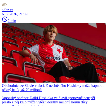
adbz.cz
6. 8. 2026, 21:39
2 min
Obchodníci ze Slavie v akci. Z nechtěného Hashioky může kápnout
pěkný balík, až 70 milionů
Japonský obránce Daiki Hashioka ve Slavii sportovně neuspěl,
přesto z něj klub může vytěžit desítky milionů korun díky