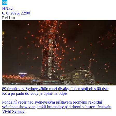
HN.cz
6. 8. 2026, 22:00
Reklama
89 dronů se v Sydney zřítilo mezi diváky. Jeden stojí přes 60 tisíc
Kč a po pádu do vody je úplně na odpis
Pondělní večer nad sydneyským přístavem proměnil rekordní
světelnou show v nejdražší hromadný pád dronů v historii festivalu
Vivid Sydney.