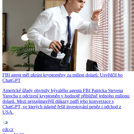
FBI agent měl ukrást kryptoměny za milion dolarů. Usvědčil ho
ChatGPT
Americké úřady obvinily bývalého agenta FBI Patricka Stevena
Yarocha z odcizení kryptoměn v hodnotě přibližně jednoho milionu
dolarů. Mezi nejzajímavější důkazy patří jeho konverzace s
ChatGPT, ve kterých údajně řešil investování peněz i odchod z
USA.
cdr.cz