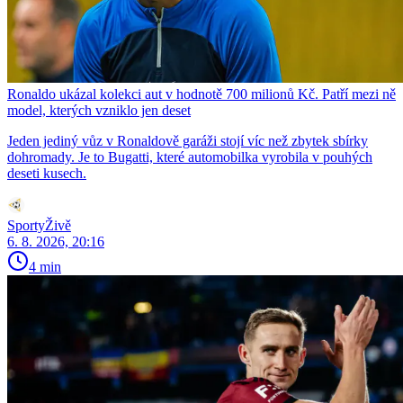
Ronaldo ukázal kolekci aut v hodnotě 700 milionů Kč. Patří mezi ně
model, kterých vzniklo jen deset
Jeden jediný vůz v Ronaldově garáži stojí víc než zbytek sbírky
dohromady. Je to Bugatti, které automobilka vyrobila v pouhých
deseti kusech.
SportyŽivě
6. 8. 2026, 20:16
4 min