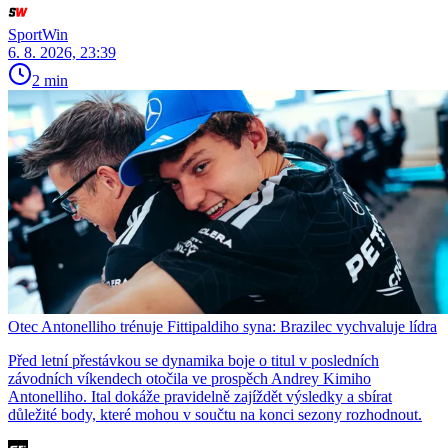
SportWin
6. 8. 2026, 23:39
2 min
Otec Antonelliho trénuje Fittipaldiho syna: Brazilec vychvaluje lídra
Před letní přestávkou se dynamika boje o titul v posledních
závodních víkendech otočila ve prospěch Andrey Kimiho
Antonelliho. Ital dokáže pravidelně zajíždět výsledky a sbírat
důležité body, které mohou v součtu na konci sezony rozhodnout.