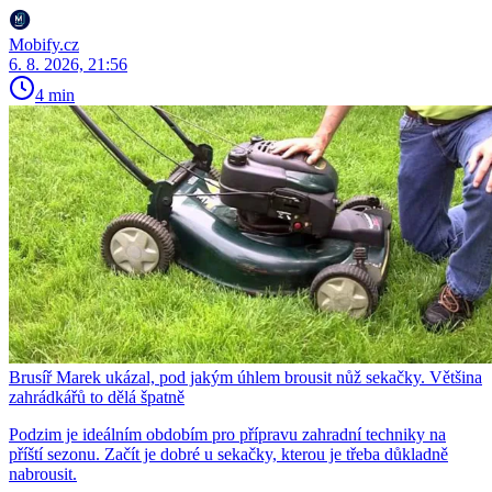
Mobify.cz
6. 8. 2026, 21:56
4 min
Brusíř Marek ukázal, pod jakým úhlem brousit nůž sekačky. Většina
zahrádkářů to dělá špatně
Podzim je ideálním obdobím pro přípravu zahradní techniky na
příští sezonu. Začít je dobré u sekačky, kterou je třeba důkladně
nabrousit.