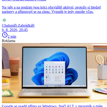
Na jaře a na podzim jsou krtci obzvláště aktivní, protože si hledají
partnery a připravují se na zimu. Vypudit je tedy musíte včas.
Chalupáři-Zahrádkáři
6. 8. 2026, 20:45
2 min
Reklama
Google se usadil přímo ve Windows. Stačí ALT + mezerník a máte