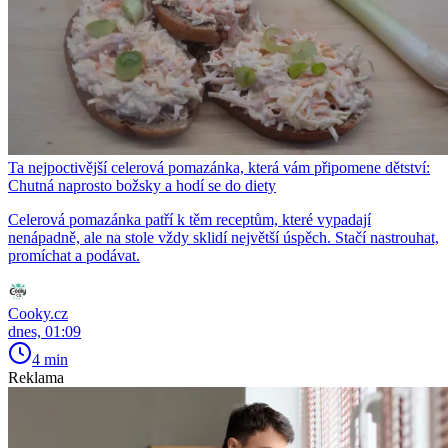
Ta nejpoctivější celerová pomazánka, která vám připomene dětství:
Chutná naprosto božsky a hodí se do diety
Celerová pomazánka patří k těm receptům, které vypadají
nenápadně, ale na stole vždy sklidí největší úspěch. Stačí nastrouhat,
promíchat a podávat.
Cooky.cz
dnes, 01:09
4 min
Reklama