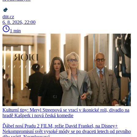
diit.cz
6. 8. 2026, 22:00
1 min
Kulturní tipy: Meryl Streepová se vrací v ikonické roli, divadlo na
hradě Kašperk i nová česká komedie
Ďábel nosí Pradu 2 FILM, režie David Frankel, na Disney+
Nekompromisní svět vysoké módy se po dvaceti letech od prvního
dílu vrátil. Nesmlouvavá...