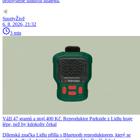
promyšlené smluvní strategii.
SportyŽivě
6. 8. 2026, 21:32
3 min
Váží 47 gramů a stojí 400 Kč. Reproduktor Parkside z Lidlu hraje
lépe, než by kdokoliv čekal
Dílenská značka Lidlu přišla s Bluetooth reproduktorem, který se