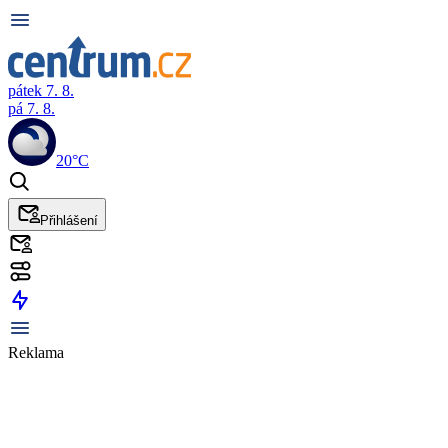
pátek 7. 8.
pá 7. 8.
20°C
Přihlášení
Reklama