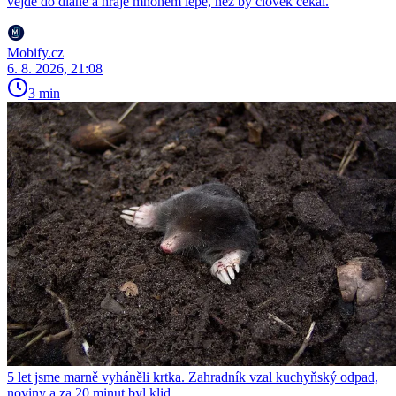
vejde do dlaně a hraje mnohem lépe, než by člověk čekal.
Mobify.cz
6. 8. 2026, 21:08
3 min
5 let jsme marně vyháněli krtka. Zahradník vzal kuchyňský odpad,
noviny a za 20 minut byl klid