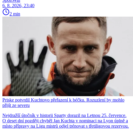
SportWin
6. 8. 2026, 23:40
2 min
Priske potvrdil Kuchtovo přeřazení k béčku. Rozuzlení by mohlo
přijít ze severu
Nejdražší útočník v historii Sparty dorazil na Letnou 25. července.
O deset dní později chyběl Jan Kuchta v nominaci na Lyon úplně a
místo přípravy na Ligu mistrů odjel trénovat s třetiligovou rezervou.