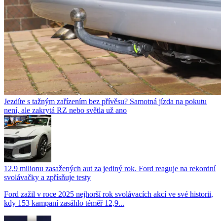
Jezdíte s tažným zařízením bez přívěsu? Samotná jízda na pokutu
není, ale zakrytá RZ nebo světla už ano
12,9 milionu zasažených aut za jediný rok. Ford reaguje na rekordní
svolávačky a zpřísňuje testy
Ford zažil v roce 2025 nejhorší rok svolávacích akcí ve své historii,
kdy 153 kampaní zasáhlo téměř 12,9...