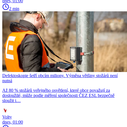
dnes, 01:00
2 min
Defektoskopie šetří obcím miliony. Výměna většiny stožárů není
nutná
Až 80 % stožárů veřejného osvětlení, které obce považují za
dosloužilé, může podle měření společnosti ČEZ ESL bezpečně
sloužit i…
Volty
dnes, 01:00