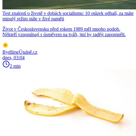
Test znalostí o životě v dobách socialismu: 10 otázek odhalí, za máte
minulý režim stále v živé paměti
Život v Československu před rokem 1989 měl mnoho podob.
Někteří vzpomínají s úsměvem na tváři, jiní by raději zapomněli.
BydlímeÚtulně.cz
dnes, 03:04
2 min