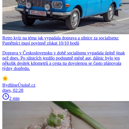
Retro kvíz na téma jak vypadala doprava a silnice za socialismu:
Pamětníci musí povinně získat 10/10 bodů
Doprava v Československu v době socialismu vypadala úplně jinak
než dnes. Po silnicích jezdilo podstatně méně aut, dálnic bylo jen
několik desítek kilometrů a cesta na dovolenou se často plánovala
týdny dopředu.
BydlímeÚtulně.cz
dnes, 02:28
2 min