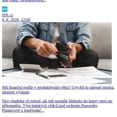
HN.cz
6. 8. 2026, 22:00
Mít finanční potíže v produktivním věku? Urychlí to stárnutí mozku,
ukazuje výzkum
Sice chudoba cti netratí, ale mít neustále hluboko do kapsy není nic
příjemného. Tým britských vědců pod vedením Praveethy
Patalayové z londýnské...