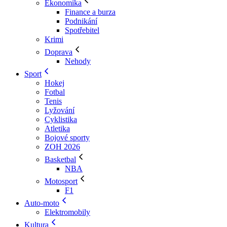
Ekonomika
Finance a burza
Podnikání
Spotřebitel
Krimi
Doprava
Nehody
Sport
Hokej
Fotbal
Tenis
Lyžování
Cyklistika
Atletika
Bojové sporty
ZOH 2026
Basketbal
NBA
Motosport
F1
Auto-moto
Elektromobily
Kultura