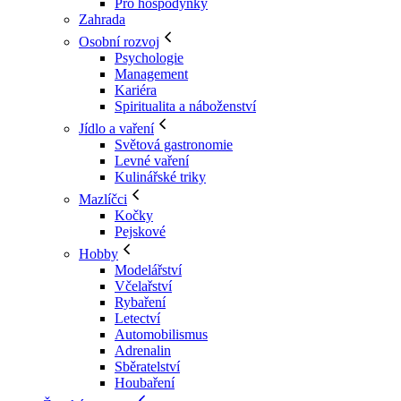
Pro hospodyňky
Zahrada
Osobní rozvoj
Psychologie
Management
Kariéra
Spiritualita a náboženství
Jídlo a vaření
Světová gastronomie
Levné vaření
Kulinářské triky
Mazlíčci
Kočky
Pejskové
Hobby
Modelářství
Včelařství
Rybaření
Letectví
Automobilismus
Adrenalin
Sběratelství
Houbaření