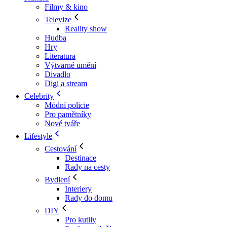
Filmy & kino
Televize
Reality show
Hudba
Hry
Literatura
Výtvarné umění
Divadlo
Digi a stream
Celebrity
Módní policie
Pro pamětníky
Nové tváře
Lifestyle
Cestování
Destinace
Rady na cesty
Bydlení
Interiery
Rady do domu
DIY
Pro kutily