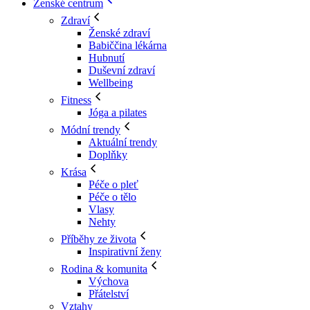
Ženské centrum
Zdraví
Ženské zdraví
Babiččina lékárna
Hubnutí
Duševní zdraví
Wellbeing
Fitness
Jóga a pilates
Módní trendy
Aktuální trendy
Doplňky
Krása
Péče o pleť
Péče o tělo
Vlasy
Nehty
Příběhy ze života
Inspirativní ženy
Rodina & komunita
Výchova
Přátelství
Vztahy