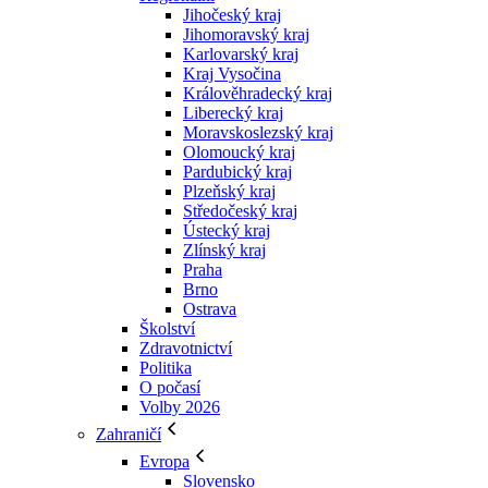
Jihočeský kraj
Jihomoravský kraj
Karlovarský kraj
Kraj Vysočina
Králověhradecký kraj
Liberecký kraj
Moravskoslezský kraj
Olomoucký kraj
Pardubický kraj
Plzeňský kraj
Středočeský kraj
Ústecký kraj
Zlínský kraj
Praha
Brno
Ostrava
Školství
Zdravotnictví
Politika
O počasí
Volby 2026
Zahraničí
Evropa
Slovensko