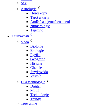
Sex
Astrologie
Horoskopy
Tarot a karty
Andělé a tajemná znamení
Numerologie
Tajemno
Zajímavosti
Věda
Biologie
Ekologie
Fyzika
Geografie
Historie
Chemie
Jazykověda
Vesmír
IT a technologie
Digital
Mobil
Technologie
Trendy
True crime