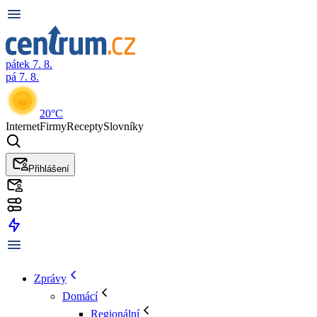
pátek 7. 8.
pá 7. 8.
20°C
Internet
Firmy
Recepty
Slovníky
Přihlášení
Zprávy
Domácí
Regionální