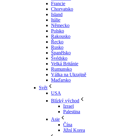
Francie
Chorvatsko
Island
Itálie
Německo
Polsko
Rakousko
Řecko
Rusko
Španělsko
Švédsko
Velká Británie
Rumunsko
Válka na Ukrajině
Maďarsko
Svět
USA
Blízký východ
Izrael
Palestina
Asie
Čína
Jižní Korea