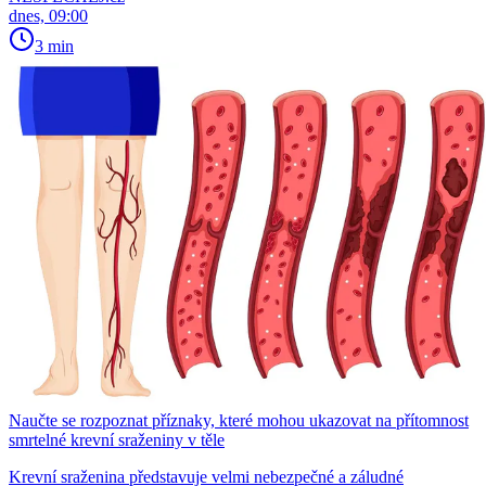
dnes, 09:00
3 min
Naučte se rozpoznat příznaky, které mohou ukazovat na přítomnost
smrtelné krevní sraženiny v těle
Krevní sraženina představuje velmi nebezpečné a záludné