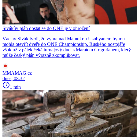
Sivákův plán dostat se do ONE je v ohrožení
Václav Sivák tvrdí, že výhra nad Mamukou Usubyanem by mu
mohla otevřít dveře do ONE Championship. Ruského postojáře
však už v pátek čeká turnajový duel s Maratem Grigorianem, který
může český plán výrazně zkomplikovat.
MMAMAG.cz
dnes, 08:32
1 min