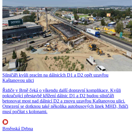
Silničáři kvůli pracím na dálnicích D1 a D2 opět uzavřou
Kaštanovou ulici
Řidiče v Brně čeká o víkendu další dopravní komplikace. Kvůli
pokračující přestavbě křížení dálnic D1 a D2 budou silničáři
betonovat most nad dálnicí D2 a znovu uzavřou Kaštanovou ulici.
Omezení se dotknou také několika autobusových linek MHD, řidiči
musí počítat s kolonami.
Brněnská Drbna