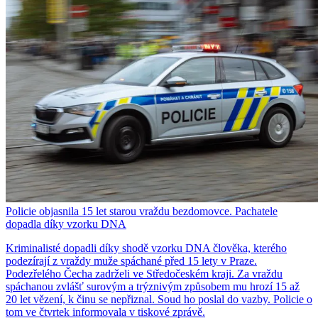
Policie objasnila 15 let starou vraždu bezdomovce. Pachatele
dopadla díky vzorku DNA
Kriminalisté dopadli díky shodě vzorku DNA člověka, kterého
podezírají z vraždy muže spáchané před 15 lety v Praze.
Podezřelého Čecha zadrželi ve Středočeském kraji. Za vraždu
spáchanou zvlášť surovým a trýznivým způsobem mu hrozí 15 až
20 let vězení, k činu se nepřiznal. Soud ho poslal do vazby. Policie o
tom ve čtvrtek informovala v tiskové zprávě.