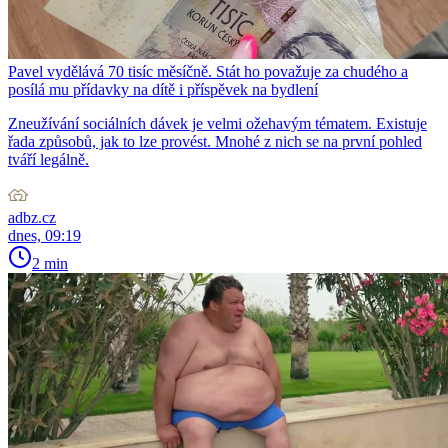
Pavel vydělává 70 tisíc měsíčně. Stát ho považuje za chudého a
posílá mu přídavky na dítě i příspěvek na bydlení
Zneužívání sociálních dávek je velmi ožehavým tématem. Existuje
řada způsobů, jak to lze provést. Mnohé z nich se na první pohled
tváří legálně.
adbz.cz
dnes, 09:19
2 min