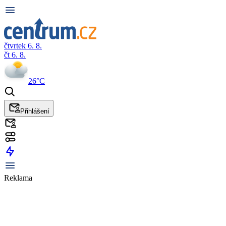
čtvrtek 6. 8.
čt 6. 8.
26°C
Přihlášení
Reklama