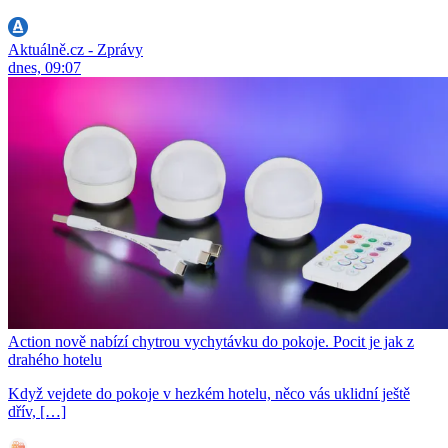
Aktuálně.cz - Zprávy
dnes, 09:07
Action nově nabízí chytrou vychytávku do pokoje. Pocit je jak z
drahého hotelu
Když vejdete do pokoje v hezkém hotelu, něco vás uklidní ještě
dřív, […]