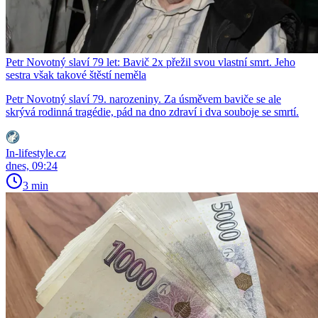
Petr Novotný slaví 79 let: Bavič 2x přežil svou vlastní smrt. Jeho
sestra však takové štěstí neměla
Petr Novotný slaví 79. narozeniny. Za úsměvem baviče se ale
skrývá rodinná tragédie, pád na dno zdraví i dva souboje se smrtí.
In-lifestyle.cz
dnes, 09:24
3 min