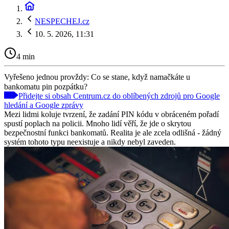
NESPECHEJ.cz
10. 5. 2026, 11:31
4 min
Vyřešeno jednou provždy: Co se stane, když namačkáte u
bankomatu pin pozpátku?
Přidejte si obsah Centrum.cz do oblíbených zdrojů pro Google
hledání a Google zprávy
Mezi lidmi koluje tvrzení, že zadání PIN kódu v obráceném pořadí
spustí poplach na policii. Mnoho lidí věří, že jde o skrytou
bezpečnostní funkci bankomatů. Realita je ale zcela odlišná - žádný
systém tohoto typu neexistuje a nikdy nebyl zaveden.