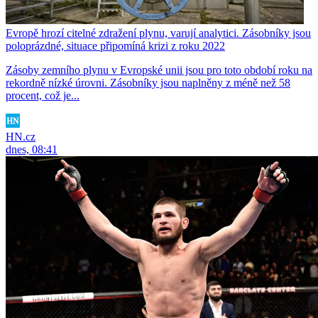
Evropě hrozí citelné zdražení plynu, varují analytici. Zásobníky jsou
poloprázdné, situace připomíná krizi z roku 2022
Zásoby zemního plynu v Evropské unii jsou pro toto období roku na
rekordně nízké úrovni. Zásobníky jsou naplněny z méně než 58
procent, což je...
HN.cz
dnes, 08:41