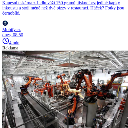
Kapesní tiskárna z Lidlu váží 150 gramů, tiskne bez jediné kapky
inkoustu a stojí méně než dvě pizzy v restauraci. Háček? Fotky jsou
černobílé.
Mobify.cz
dnes, 08:50
4 min
Reklama