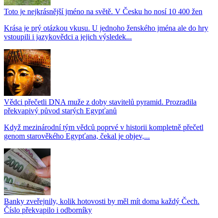
Toto je nejkrásnější jméno na světě. V Česku ho nosí 10 400 žen
Krása je prý otázkou vkusu. U jednoho ženského jména ale do hry
vstoupili i jazykovědci a jejich výsledek...
Vědci přečetli DNA muže z doby stavitelů pyramid. Prozradila
překvapivý původ starých Egypťanů
Když mezinárodní tým vědců poprvé v historii kompletně přečetl
genom starověkého Egypťana, čekal je objev,...
Banky zveřejnily, kolik hotovosti by měl mít doma každý Čech.
Číslo překvapilo i odborníky