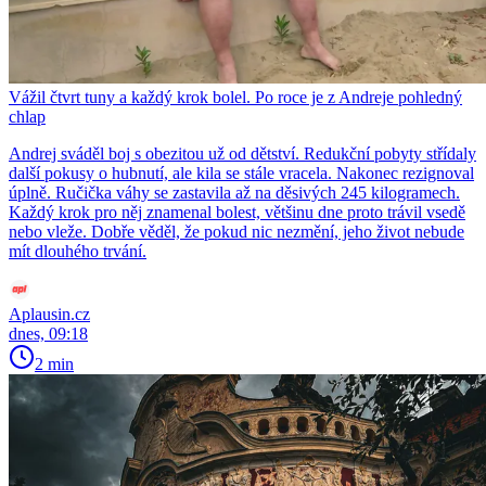
Vážil čtvrt tuny a každý krok bolel. Po roce je z Andreje pohledný
chlap
Andrej sváděl boj s obezitou už od dětství. Redukční pobyty střídaly
další pokusy o hubnutí, ale kila se stále vracela. Nakonec rezignoval
úplně. Ručička váhy se zastavila až na děsivých 245 kilogramech.
Každý krok pro něj znamenal bolest, většinu dne proto trávil vsedě
nebo vleže. Dobře věděl, že pokud nic nezmění, jeho život nebude
mít dlouhého trvání.
Aplausin.cz
dnes, 09:18
2 min