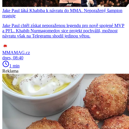
Jake Paul láká Khabiba k návratu do MMA. Neporažený šampion
reaguje
Jake Paul chtěl získat neporaženou legendu pro nově spojené MVP
a PFL. Khabib Nurmagomedov sice projekt pochválil, možnost
návratu však na Telegramu shodil jedinou větou.
MMAMAG.cz
dnes, 08:40
1 min
Reklama