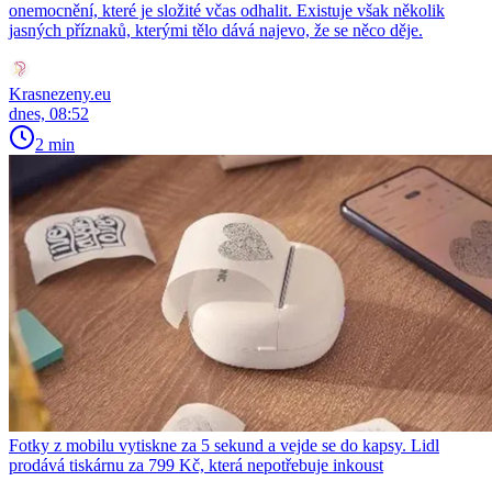
onemocnění, které je složité včas odhalit. Existuje však několik
jasných příznaků, kterými tělo dává najevo, že se něco děje.
Krasnezeny.eu
dnes, 08:52
2 min
Fotky z mobilu vytiskne za 5 sekund a vejde se do kapsy. Lidl
prodává tiskárnu za 799 Kč, která nepotřebuje inkoust