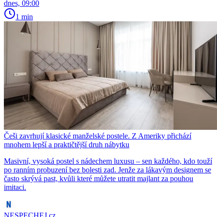
dnes, 09:00
1 min
Češi zavrhují klasické manželské postele. Z Ameriky přichází
mnohem lepší a praktičtější druh nábytku
Masivní, vysoká postel s nádechem luxusu – sen každého, kdo touží
po ranním probuzení bez bolesti zad. Jenže za lákavým designem se
často skrývá past, kvůli které můžete utratit majlant za pouhou
imitaci.
NESPECHEJ.cz