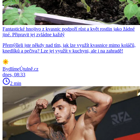
Fantastické hnojivo z kvasnic podpoří růst a květ rostlin jako žádné
jiné. Připravit jej zvládne každý
Přemýšleli jste někdy nad tím, jak lze využít kvasnice mimo koláčů,
knedlíků a pečiva? Lze jej využít v kuchyni, ale i na zahradě!
BydlímeÚtulně.cz
dnes, 08:33
2 min