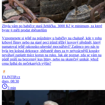
Zbyla vám po babičce stará žehlička. 3000 Kč je minimum, za které
byste ji měli prodat sběratelům
Vzpomenete si ještě na prázdniny u babičky na chalupě, kde v rohu
krbové římsy nebo na staré peci trůnil těžký kovový předmět, který
pamatoval ještě rakousko-uherské mocnářství? Zatímco pro nás to
byla jen krásná dekorace, sběratelé dnes za ty nejvzácnější kousky
neváhají zaplatit tisíce korun na ruku. Jak ale poznat, zda se vám na
půdě práší na bezcenný kus litiny, nebo na skutečný unikát, jehož
cena šplhá do nečekaných výšin?
FAJNTIP.cz
dnes, 08:30
3 min