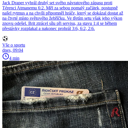
Jack Draper vyhrál druhý set svého návratového zápasu proti
Térenci Atmanemu 6:2. Měl za sebou pomalý začátek, postupně
našel rytmus a na chvíli připomněl hráče, který se dokázal dostat až
na čtvrté místo světového žebříčku. Ve třetím setu však jeho výkon
znovu odešel. Brit ztrácel sílu při servisu, za stavu 1:4 se během
přestávky rozplakal a nakonec prohrál 3:6, 6:2, 2:6.
Vše o sportu
dnes, 09:04
4 min