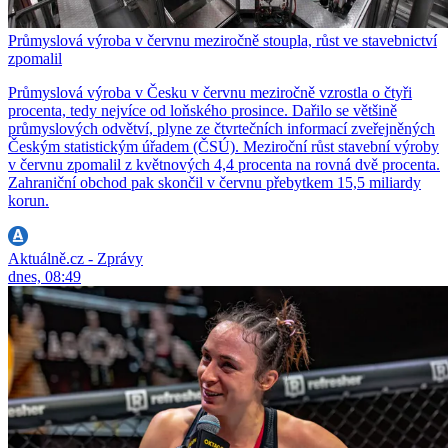
Průmyslová výroba v červnu meziročně stoupla, růst ve stavebnictví
zpomalil
Průmyslová výroba v Česku v červnu meziročně vzrostla o čtyři
procenta, tedy nejvíce od loňského prosince. Dařilo se většině
průmyslových odvětví, plyne ze čtvrtečních informací zveřejněných
Českým statistickým úřadem (ČSÚ). Meziroční růst stavební výroby
v červnu zpomalil z květnových 4,4 procenta na rovná dvě procenta.
Zahraniční obchod pak skončil v červnu přebytkem 15,5 miliardy
korun.
Aktuálně.cz - Zprávy
dnes, 08:49