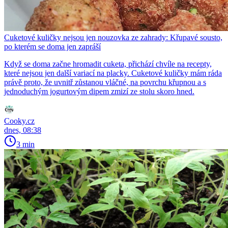
Cuketové kuličky nejsou jen nouzovka ze zahrady: Křupavé sousto,
po kterém se doma jen zapráší
Když se doma začne hromadit cuketa, přichází chvíle na recepty,
které nejsou jen další variací na placky. Cuketové kuličky mám ráda
právě proto, že uvnitř zůstanou vláčné, na povrchu křupnou a s
jednoduchým jogurtovým dipem zmizí ze stolu skoro hned.
Cooky.cz
dnes, 08:38
3 min