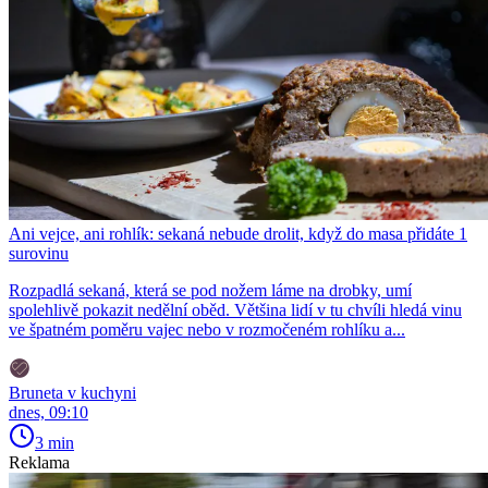
Ani vejce, ani rohlík: sekaná nebude drolit, když do masa přidáte 1
surovinu
Rozpadlá sekaná, která se pod nožem láme na drobky, umí
spolehlivě pokazit nedělní oběd. Většina lidí v tu chvíli hledá vinu
ve špatném poměru vajec nebo v rozmočeném rohlíku a...
Bruneta v kuchyni
dnes, 09:10
3 min
Reklama