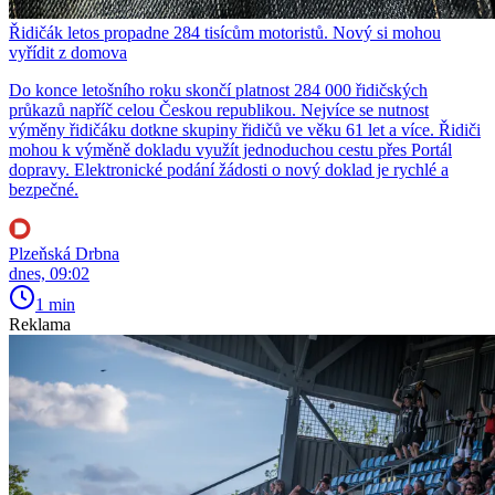
Řidičák letos propadne 284 tisícům motoristů. Nový si mohou
vyřídit z domova
Do konce letošního roku skončí platnost 284 000 řidičských
průkazů napříč celou Českou republikou. Nejvíce se nutnost
výměny řidičáku dotkne skupiny řidičů ve věku 61 let a více. Řidiči
mohou k výměně dokladu využít jednoduchou cestu přes Portál
dopravy. Elektronické podání žádosti o nový doklad je rychlé a
bezpečné.
Plzeňská Drbna
dnes, 09:02
1 min
Reklama