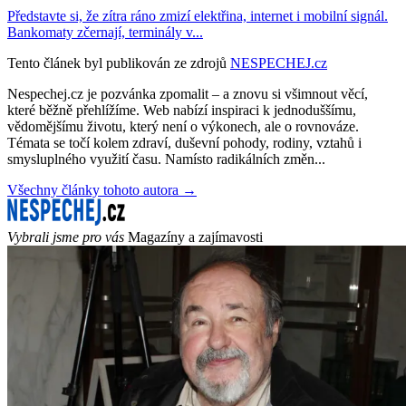
Představte si, že zítra ráno zmizí elektřina, internet i mobilní signál.
Bankomaty zčernají, terminály v...
Tento článek byl publikován ze zdrojů
NESPECHEJ.cz
Nespechej.cz je pozvánka zpomalit – a znovu si všimnout věcí,
které běžně přehlížíme. Web nabízí inspiraci k jednoduššímu,
vědomějšímu životu, který není o výkonech, ale o rovnováze.
Témata se točí kolem zdraví, duševní pohody, rodiny, vztahů i
smysluplného využití času. Namísto radikálních změn...
Všechny články tohoto autora →
Vybrali jsme pro vás
Magazíny a zajímavosti