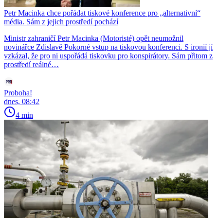
Petr Macinka chce pořádat tiskové konference pro „alternativní“
média. Sám z jejich prostředí pochází
Ministr zahraničí Petr Macinka (Motoristé) opět neumožnil
novinářce Zdislavě Pokorné vstup na tiskovou konferenci. S ironií jí
vzkázal, že pro ni uspořádá tiskovku pro konspirátory. Sám přitom z
prostředí reálné…
Proboha!
dnes, 08:42
4 min