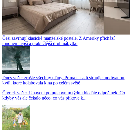
Češi zavrhují klasické manželské postele. Z Ameriky přichází
mnohem lepší a praktičtější druh nábytku
Dnes večer zrušte všechny plány. Prima nasadí strhující podívanou,
kvůli které kolabovala kina po celém světě
Čtvrtek večer. Unavení po pracovním týdnu hledáte odpočinek. Co
kdyby vás ale čekalo něco, co vás přikove k...