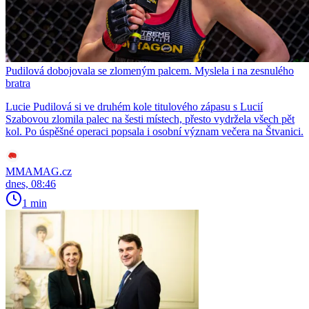
Pudilová dobojovala se zlomeným palcem. Myslela i na zesnulého
bratra
Lucie Pudilová si ve druhém kole titulového zápasu s Lucií
Szabovou zlomila palec na šesti místech, přesto vydržela všech pět
kol. Po úspěšné operaci popsala i osobní význam večera na Štvanici.
MMAMAG.cz
dnes, 08:46
1 min