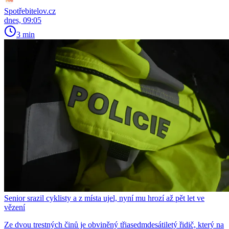
Spotřebitelov.cz
dnes, 09:05
3 min
Senior srazil cyklisty a z místa ujel, nyní mu hrozí až pět let ve
vězení
Ze dvou trestných činů je obviněný třiasedmdesátiletý řidič, který na