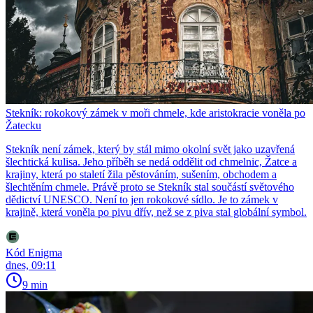
Stekník: rokokový zámek v moři chmele, kde aristokracie voněla po
Žatecku
Stekník není zámek, který by stál mimo okolní svět jako uzavřená
šlechtická kulisa. Jeho příběh se nedá oddělit od chmelnic, Žatce a
krajiny, která po staletí žila pěstováním, sušením, obchodem a
šlechtěním chmele. Právě proto se Stekník stal součástí světového
dědictví UNESCO. Není to jen rokokové sídlo. Je to zámek v
krajině, která voněla po pivu dřív, než se z piva stal globální symbol.
Kód Enigma
dnes, 09:11
9 min