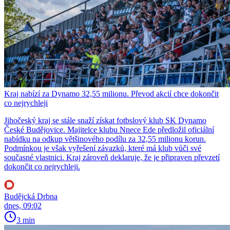
Kraj nabízí za Dynamo 32,55 milionu. Převod akcií chce dokončit
co nejrychleji
Jihočeský kraj se stále snaží získat fotbslový klub SK Dynamo
České Budějovice. Majitelce klubu Nnece Ede předložil oficiální
nabídku na odkup většinového podílu za 32,55 milionu korun.
Podmínkou je však vyřešení závazků, které má klub vůči své
současné vlastnici. Kraj zároveň deklaruje, že je připraven převzetí
dokončit co nejrychleji.
Budějcká Drbna
dnes, 09:02
3 min