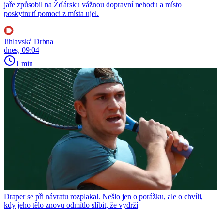
jaře způsobil na Žďársku vážnou dopravní nehodu a místo
poskytnutí pomoci z místa ujel.
Jihlavská Drbna
dnes, 09:04
1 min
Draper se při návratu rozplakal. Nešlo jen o porážku, ale o chvíli,
kdy jeho tělo znovu odmítlo slíbit, že vydrží