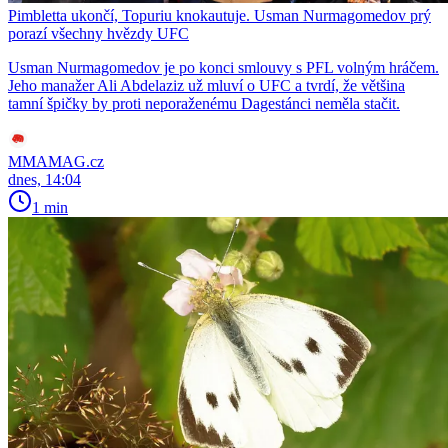
Pimbletta ukončí, Topuriu knokautuje. Usman Nurmagomedov prý
porazí všechny hvězdy UFC
Usman Nurmagomedov je po konci smlouvy s PFL volným hráčem.
Jeho manažer Ali Abdelaziz už mluví o UFC a tvrdí, že většina
tamní špičky by proti neporaženému Dagestánci neměla stačit.
MMAMAG.cz
dnes, 14:04
1 min