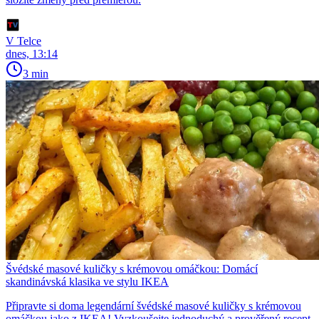
V Telce
dnes, 13:14
3 min
Švédské masové kuličky s krémovou omáčkou: Domácí
skandinávská klasika ve stylu IKEA
Připravte si doma legendární švédské masové kuličky s krémovou
omáčkou jako z IKEA! Vyzkoušejte jednoduchý a prověřený recept