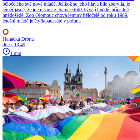
běločelého své nové mládě. Jelikož se jeho hlava bíle zbarvila, je
téměř jasné, že jde o samce. Samice totiž bývají hnědé, případně
hnědošedé. Zoo Olomouc chová lemury běločelé od roku 1989,
letošní mládě je čtyřiapadesáté v pořadí.
Hanácká Drbna
dnes, 13:49
1 min