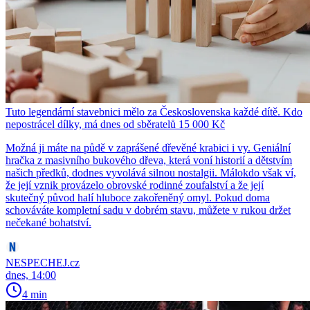
Tuto legendární stavebnici mělo za Československa každé dítě. Kdo
nepostrácel dílky, má dnes od sběratelů 15 000 Kč
Možná ji máte na půdě v zaprášené dřevěné krabici i vy. Geniální
hračka z masivního bukového dřeva, která voní historií a dětstvím
našich předků, dodnes vyvolává silnou nostalgii. Málokdo však ví,
že její vznik provázelo obrovské rodinné zoufalství a že její
skutečný původ halí hluboce zakořeněný omyl. Pokud doma
schováváte kompletní sadu v dobrém stavu, můžete v rukou držet
nečekané bohatství.
NESPECHEJ.cz
dnes, 14:00
4 min