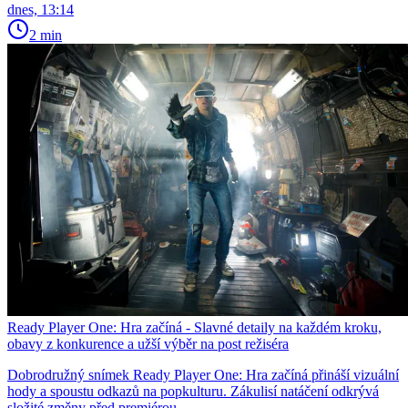
dnes, 13:14
2 min
Ready Player One: Hra začíná - Slavné detaily na každém kroku,
obavy z konkurence a užší výběr na post režiséra
Dobrodružný snímek Ready Player One: Hra začíná přináší vizuální
hody a spoustu odkazů na popkulturu. Zákulisí natáčení odkrývá
složité změny před premiérou.