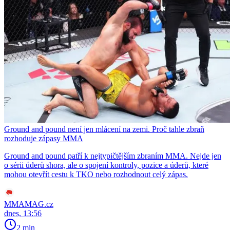
Ground and pound není jen mlácení na zemi. Proč tahle zbraň
rozhoduje zápasy MMA
Ground and pound patří k nejtypičtějším zbraním MMA. Nejde jen
o sérii úderů shora, ale o spojení kontroly, pozice a úderů, které
mohou otevřít cestu k TKO nebo rozhodnout celý zápas.
MMAMAG.cz
dnes, 13:56
2 min