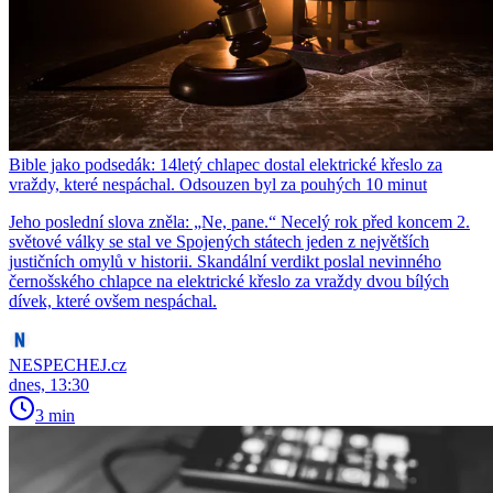
Bible jako podsedák: 14letý chlapec dostal elektrické křeslo za
vraždy, které nespáchal. Odsouzen byl za pouhých 10 minut
Jeho poslední slova zněla: „Ne, pane.“ Necelý rok před koncem 2.
světové války se stal ve Spojených státech jeden z největších
justičních omylů v historii. Skandální verdikt poslal nevinného
černošského chlapce na elektrické křeslo za vraždy dvou bílých
dívek, které ovšem nespáchal.
NESPECHEJ.cz
dnes, 13:30
3 min