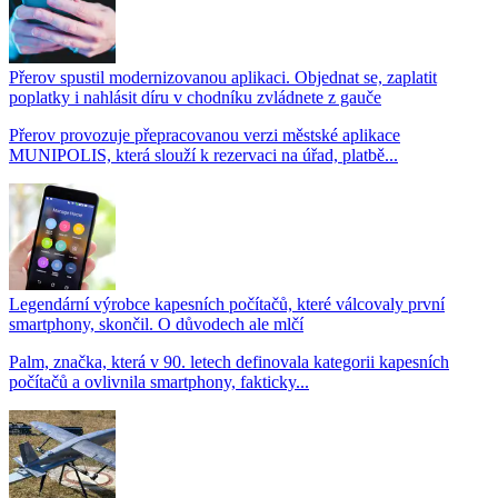
Přerov spustil modernizovanou aplikaci. Objednat se, zaplatit
poplatky i nahlásit díru v chodníku zvládnete z gauče
Přerov provozuje přepracovanou verzi městské aplikace
MUNIPOLIS, která slouží k rezervaci na úřad, platbě...
Legendární výrobce kapesních počítačů, které válcovaly první
smartphony, skončil. O důvodech ale mlčí
Palm, značka, která v 90. letech definovala kategorii kapesních
počítačů a ovlivnila smartphony, fakticky...