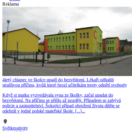
Reklama
4letý chlapec ve školce upadl do bezvědomí. Lékaři odhalili
strašlivou příčinu, kvůli které hrozí učitelkám tresty odnětí svobody
Když si matka vyzvedávala syna ze školky, začal upadat do
bezvědomí. Na příčinu se přišlo až později. Případem se zabývá
policie a zastupitelství. Šokující případ ohrožení života dítěte se
odehrál v jedné polské mateřské škole. [...]...
Světkreativity