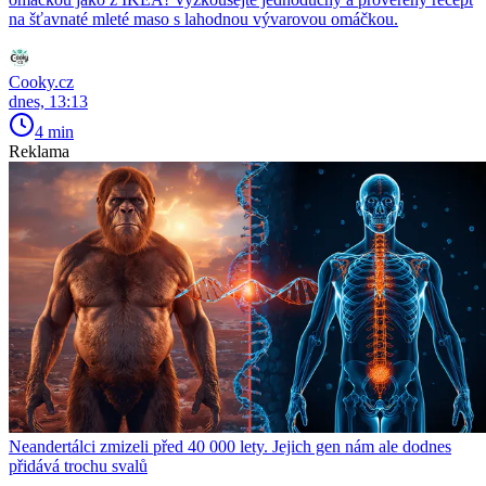
na šťavnaté mleté maso s lahodnou vývarovou omáčkou.
Cooky.cz
dnes, 13:13
4 min
Reklama
Neandertálci zmizeli před 40 000 lety. Jejich gen nám ale dodnes
přidává trochu svalů