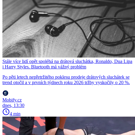
Stále více lidí opět spoléhá na drátová sluchátka, Ronaldo, Dua Lipa
i Harry Styles. Bluetooth má vážný problém
Po pěti letech nepřetržitého poklesu prodeje drátových sluchátek se
trend otočil a v prvních týdnech roku 2026 tržby vyskočily o 20 %.
Mobify.cz
dnes, 13:30
4 min