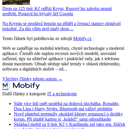
Dron za 125 tisíc Kč odřízl Krym, Rusové ho zaboha neumí
sestřelit. Postavil ho bývalý šéf Googlu
Na Krymu se prodává benzín na příděl a čerpací stanice zůstávají
prázdné. Za tím vším stojí malý dron,...
Tento článek byl publikován ze zdrojů
Mobify.cz
Web se zaměřuje na mobilní telefony, chytré technologie a moderní
aplikace. Čtenáři zde najdou recenze nových modelů, srovnání
zařízení, tipy na užitečné aplikace i praktické rady, jak z telefonu
dostat maximum. Obsah sleduje také trendy v oblasti elektroniky,
softwaru a digitálních služeb – od...
Všechny články tohoto autora →
Další články z kategorie
IT a technologie
Stále více lidí opět spoléhá na drátová sluchátka, Ronaldo,
Dua Lipa i Harry Styles. Bluetooth má vážný problém
Nové platební terminály okrádají klienty restaurací o desítky
korun. Při platbě kartou si „krádež“ sami odsouhlasíte
Skládací mobil za 9 tisíc Kč v Kauflandu zní jako sen. Háček