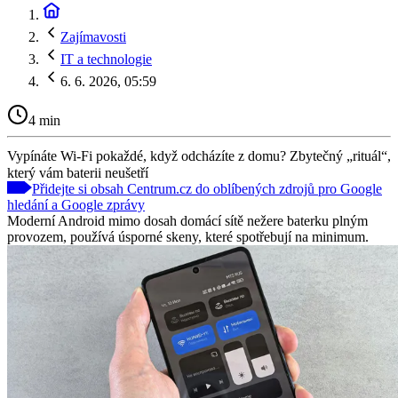
Zajímavosti
IT a technologie
6. 6. 2026, 05:59
4 min
Vypínáte Wi-Fi pokaždé, když odcházíte z domu? Zbytečný „rituál“,
který vám baterii neušetří
Přidejte si obsah Centrum.cz do oblíbených zdrojů pro Google
hledání a Google zprávy
Moderní Android mimo dosah domácí sítě nežere baterku plným
provozem, používá úsporné skeny, které spotřebují na minimum.