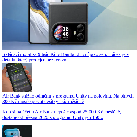
Skládací mobil za 9 tisíc Kč v Kauflandu zní jako sen. Háček je v
detailu, který prodejce nezvýraznil
Air Bank snížilo odměnu v programu Unity na polovinu. Na plných
300 Kč musíte poslat desítky tisíc měsíčně
Kdo si na účet u Air Bank nepošle aspoň 25 000 Kč měsíčně,
dostane od března 2026 z programu Unity jen 150...