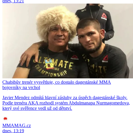
dnes, 13:21
Chabibův trenér vysvětluje, co dostalo dagestánské MMA
bojovníky na vrchol
Javier Mendez odmítá hlavní zásluhy za úspěch dagestánské školy.
Podle trenéra AKA rozhodl systém Abdulmanapa Nurmagomedova,
který své svěřence vedl už od dětství.
MMAMAG.cz
dnes, 13:19