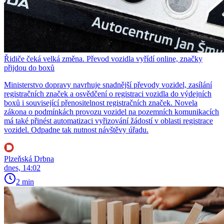
Řidiče čeká velká změna. Převod vozidla vyřídí online, značky
přijdou do boxů
Ministerstvo dopravy navrhuje snadnější převody vozidel, zasílání
registračních značek a osvědčení o registraci vozidla do výdejních
boxů i související přenositelnost registračních značek. Novela
zákona o podmínkách provozu vozidel na pozemních komunikacích
má také přinést automatizaci vyřizování žádostí v oblasti registrace
vozidel. Odpadne tak nutnost návštěvy úřadu.
Plzeňská Drbna
dnes, 14:02
2 min