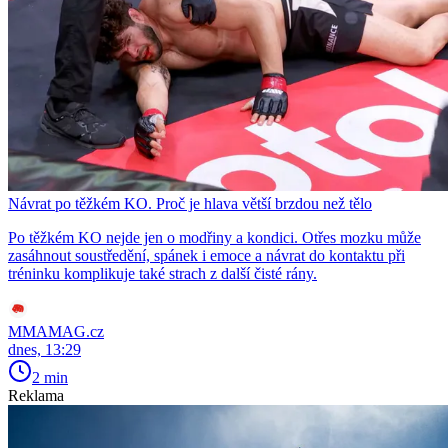
Návrat po těžkém KO. Proč je hlava větší brzdou než tělo
Po těžkém KO nejde jen o modřiny a kondici. Otřes mozku může
zasáhnout soustředění, spánek i emoce a návrat do kontaktu při
tréninku komplikuje také strach z další čisté rány.
MMAMAG.cz
dnes, 13:29
2 min
Reklama