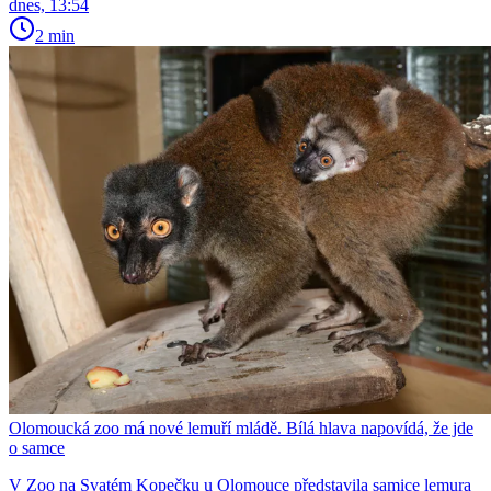
dnes, 13:54
2 min
Olomoucká zoo má nové lemuří mládě. Bílá hlava napovídá, že jde
o samce
V Zoo na Svatém Kopečku u Olomouce představila samice lemura