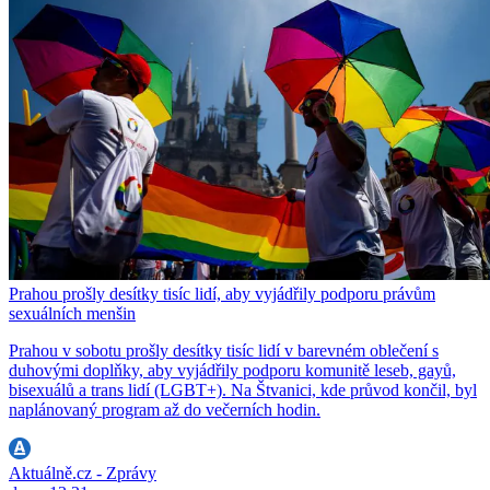
Prahou prošly desítky tisíc lidí, aby vyjádřily podporu právům
sexuálních menšin
Prahou v sobotu prošly desítky tisíc lidí v barevném oblečení s
duhovými doplňky, aby vyjádřily podporu komunitě leseb, gayů,
bisexuálů a trans lidí (LGBT+). Na Štvanici, kde průvod končil, byl
naplánovaný program až do večerních hodin.
Aktuálně.cz - Zprávy