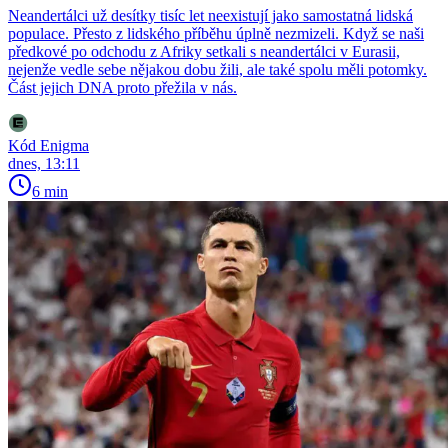
Neandertálci už desítky tisíc let neexistují jako samostatná lidská
populace. Přesto z lidského příběhu úplně nezmizeli. Když se naši
předkové po odchodu z Afriky setkali s neandertálci v Eurasii,
nejenže vedle sebe nějakou dobu žili, ale také spolu měli potomky.
Část jejich DNA proto přežila v nás.
Kód Enigma
dnes, 13:11
6 min