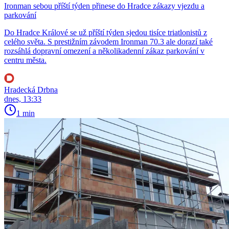
Ironman sebou příští týden přinese do Hradce zákazy vjezdu a
parkování
Do Hradce Králové se už příští týden sjedou tisíce triatlonistů z
celého světa. S prestižním závodem Ironman 70.3 ale dorazí také
rozsáhlá dopravní omezení a několikadenní zákaz parkování v
centru města.
Hradecká Drbna
dnes, 13:33
1 min