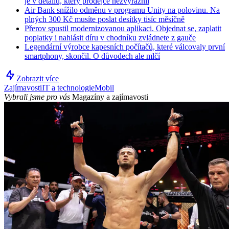
je v detailu, který prodejce nezvýraznil
Air Bank snížilo odměnu v programu Unity na polovinu. Na
plných 300 Kč musíte poslat desítky tisíc měsíčně
Přerov spustil modernizovanou aplikaci. Objednat se, zaplatit
poplatky i nahlásit díru v chodníku zvládnete z gauče
Legendární výrobce kapesních počítačů, které válcovaly první
smartphony, skončil. O důvodech ale mlčí
Zobrazit více
Zajímavosti
IT a technologie
Mobil
Vybrali jsme pro vás
Magazíny a zajímavosti