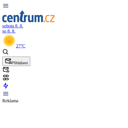
sobota 8. 8.
so 8. 8.
27°C
Přihlášení
Reklama