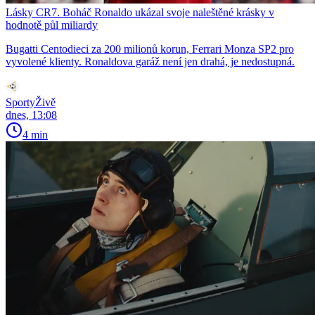
Lásky CR7. Boháč Ronaldo ukázal svoje naleštěné krásky v
hodnotě půl miliardy
Bugatti Centodieci za 200 milionů korun, Ferrari Monza SP2 pro
vyvolené klienty. Ronaldova garáž není jen drahá, je nedostupná.
SportyŽivě
dnes, 13:08
4 min