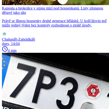
Kapusta a brokolice v srpnu mizí pod housenkami. Listy zůstanou
děravé jako síto
Právě se líhnou housenky druhé generace bělásků. U košťálovin teď
může jediný týden bez kontroly rozhodnout o ztrátě úrody.
Chalupáři-Zahrádkáři
dnes, 14:04
4 min