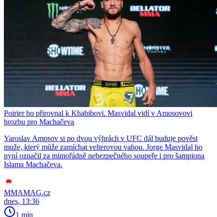
Poirier ho přirovnal k Khabibovi. Masvidal vidí v Amosovovi
hrozbu pro Machačeva
Yaroslav Amosov si po dvou výhrách v UFC dál buduje pověst
muže, který může zamíchat velterovou vahou. Jorge Masvidal ho
nyní označil za mimořádně nebezpečného soupeře i pro šampiona
Islama Machačeva.
MMAMAG.cz
dnes, 13:36
1 min