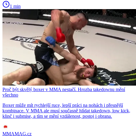
1 min
Proč být skvělý boxer v MMA nestačí. Hrozba takedownu mění
všechno
Boxer může mít rychlejší ruce, lepší práci na nohách i přesnější
kombinace. V MMA ale musí současně hlídat takedown, low kick,
klinč i submise, a tím se mění vzdálenost, postoj i obrana.
MMAMAG.cz