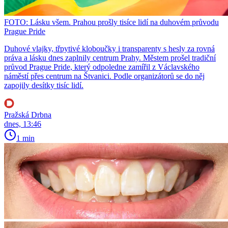
FOTO: Lásku všem. Prahou prošly tisíce lidí na duhovém průvodu
Prague Pride
Duhové vlajky, třpytivé kloboučky i transparenty s hesly za rovná
práva a lásku dnes zaplnily centrum Prahy. Městem prošel tradiční
průvod Prague Pride, který odpoledne zamířil z Václavského
náměstí přes centrum na Štvanici. Podle organizátorů se do něj
zapojily desítky tisíc lidí.
Pražská Drbna
dnes, 13:46
1 min