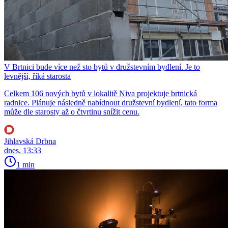
V Brtnici bude více než sto bytů v družstevním bydlení. Je to
levnější, říká starosta
Celkem 106 nových bytů v lokalitě Niva projektuje brtnická
radnice. Plánuje následně nabídnout družstevní bydlení, tato forma
může dle starosty až o čtvrtinu snížit cenu.
Jihlavská Drbna
dnes, 13:33
1 min