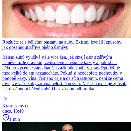
Rozlučte se s bělícími pastami na zuby. Existují levnější způsoby,
jak dosáhnout zářivě bílého úsměvu
Bělení zubů využívá stále více žen, jež chtějí oslnit zářivým
úsměvem. Je pravdou, že úsměvu si všimne každý a pokud na
někoho vyceníte zanedbané a zažloutlé zoubky, pravděpodobně
moc velký dojem nezanecháte. Pokud si neodepřete pochoutky v
podobě kávy, vína, černého čaje a dalších laskomin, není se čemu
divit, že vaše zuby zrovna bělostně nesvítí. Naštěstí existuje způsob,
jak dosáhnout bělení zubů i bez zásahu odborníka.
Krasnezeny.eu
dnes, 13:40
1 min