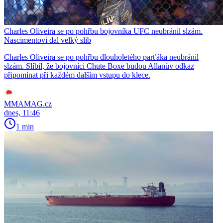
Charles Oliveira se po pohřbu bojovníka UFC neubránil slzám.
Nascimentovi dal velký slib
Charles Oliveira se po pohřbu dlouholetého parťáka neubránil
slzám. Slíbil, že bojovníci Chute Boxe budou Allanův odkaz
připomínat při každém dalším vstupu do klece.
MMAMAG.cz
dnes, 11:46
1 min