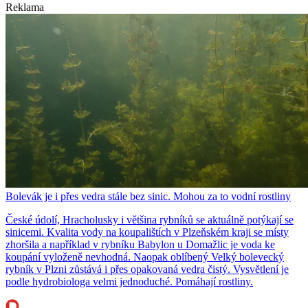
Reklama
Bolevák je i přes vedra stále bez sinic. Mohou za to vodní rostliny
České údolí, Hracholusky i většina rybníků se aktuálně potýkají se
sinicemi. Kvalita vody na koupalištích v Plzeňském kraji se místy
zhoršila a například v rybníku Babylon u Domažlic je voda ke
koupání vyloženě nevhodná. Naopak oblíbený Velký bolevecký
rybník v Plzni zůstává i přes opakovaná vedra čistý. Vysvětlení je
podle hydrobiologa velmi jednoduché. Pomáhají rostliny.