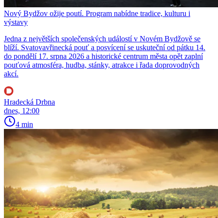
Nový Bydžov ožije poutí. Program nabídne tradice, kulturu i
výstavy
Jedna z největších společenských událostí v Novém Bydžově se
blíží. Svatovavřinecká pouť a posvícení se uskuteční od pátku 14.
do pondělí 17. srpna 2026 a historické centrum města opět zaplní
pouťová atmosféra, hudba, stánky, atrakce i řada doprovodných
akcí.
Hradecká Drbna
dnes, 12:00
4 min