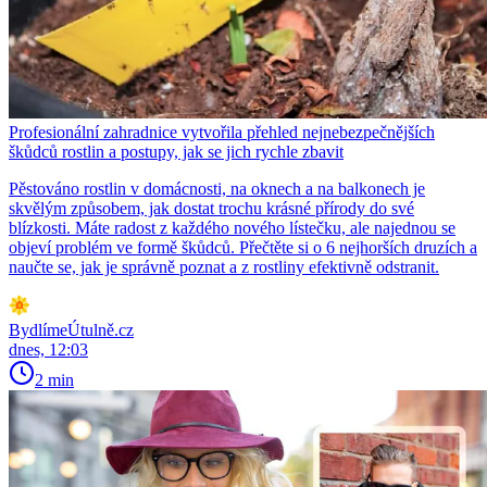
Profesionální zahradnice vytvořila přehled nejnebezpečnějších
škůdců rostlin a postupy, jak se jich rychle zbavit
Pěstováno rostlin v domácnosti, na oknech a na balkonech je
skvělým způsobem, jak dostat trochu krásné přírody do své
blízkosti. Máte radost z každého nového lístečku, ale najednou se
objeví problém ve formě škůdců. Přečtěte si o 6 nejhorších druzích a
naučte se, jak je správně poznat a z rostliny efektivně odstranit.
BydlímeÚtulně.cz
dnes, 12:03
2 min