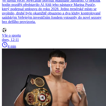
Ve středu večer Newcastle potvrdil Matthiase Jaissleho. O několik
hodin později představilo Al Ahli jeho nástupce Marina Pusiće,
který podepsal smlouvu do roku 2028. Jedno trenérské místo se
uvolnilo, druhé bylo okamžitě obsazeno a dva kluby kontrolované
saúdským Veřejným investičním fondem vstoupily do nové sezony
bez delšího provizoria.
Vše o sportu
dnes, 12:11
4 min