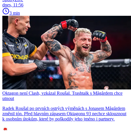
dnes, 11:56
3 min
Oktagon není Clash, vzkázal Roušal. Trashtalk s Mågårdem chce
utnout
Radek Roušal po prvních ostrých výměnách s Jonasem Mågårdem
změnil tón. Před hlavním zápasem Oktagonu 93 nechce sklouznout
k osobním útokům, které by poškodily jeho jméno i partnery.