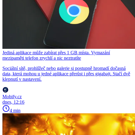
Jediná aplikace může zabírat přes 1 GB místa. Vymazání
mezipaměti telefon zrychlí a nic neztratíte
Sociální sítě, prohlížeč nebo galerie si postupně hromadí dočasná
data, která mohou u jedné aplikace přerůst i přes gigabajt. Stačí dvě
klepnutí v nastavení.
Mobify.cz
dnes, 12:16
4 min