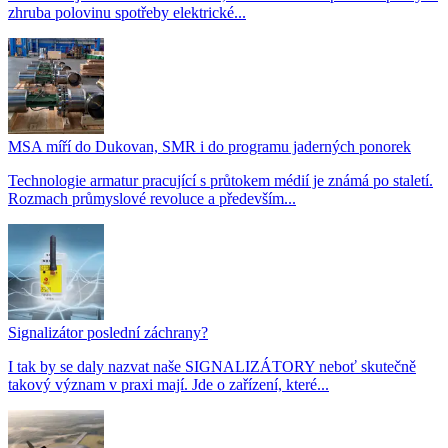
zhruba polovinu spotřeby elektrické...
MSA míří do Dukovan, SMR i do programu jaderných ponorek
Technologie armatur pracující s průtokem médií je známá po staletí.
Rozmach průmyslové revoluce a především...
Signalizátor poslední záchrany?
I tak by se daly nazvat naše SIGNALIZÁTORY neboť skutečně
takový význam v praxi mají. Jde o zařízení, které...