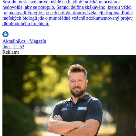
Šest dní nesla své mrtvé mládě na hladině Indického oceánu a
nedovolila, aby se potopilo. Samici delfína skákavého, kterou vědci
pojmenovali Fraggle, po celou dobu doprovázela její skupina. Podle
mořských biologů jde o mimořádně vzácně zdokumentovaný projev
dlouhodobého truchlení.
Aktuálně.cz - Magazín
dnes, 11:53
Reklama