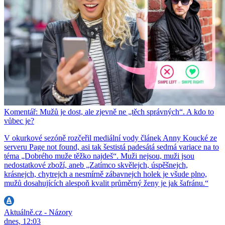
Komentář: Mužů je dost, ale zjevně ne „těch správných“. A kdo to
vůbec je?
V okurkové sezóně rozčeřil mediální vody článek Anny Koucké ze
serveru Page not found, asi tak šestistá padesátá sedmá variace na to
téma „Dobrého muže těžko najdeš“. Muži nejsou, muži jsou
nedostatkové zboží, aneb „Zatímco skvělejch, úspěšnejch,
krásnejch, chytrejch a nesmírně zábavnejch holek je všude plno,
mužů dosahujících alespoň kvalit průměrný ženy je jak šafránu.“
Aktuálně.cz - Názory
dnes, 12:03