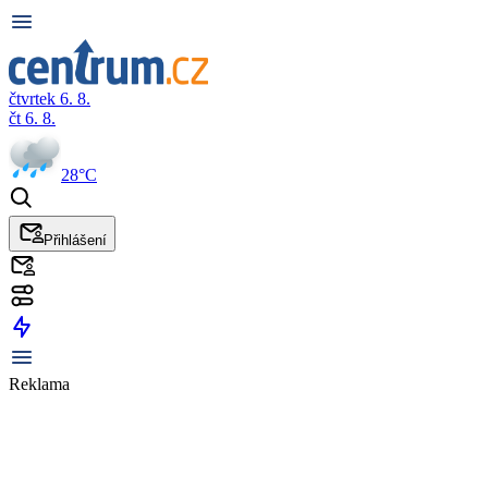
čtvrtek 6. 8.
čt 6. 8.
28°C
Přihlášení
Reklama