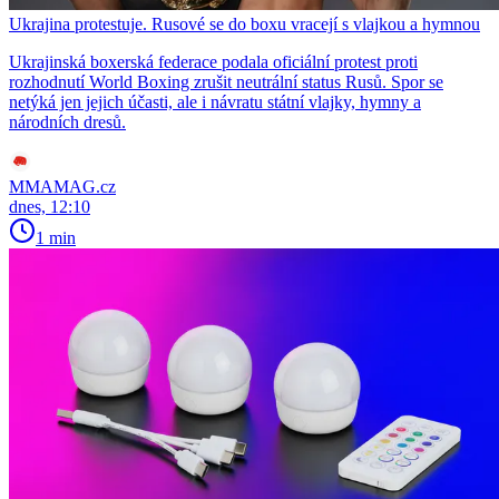
Ukrajina protestuje. Rusové se do boxu vracejí s vlajkou a hymnou
Ukrajinská boxerská federace podala oficiální protest proti
rozhodnutí World Boxing zrušit neutrální status Rusů. Spor se
netýká jen jejich účasti, ale i návratu státní vlajky, hymny a
národních dresů.
MMAMAG.cz
dnes, 12:10
1 min