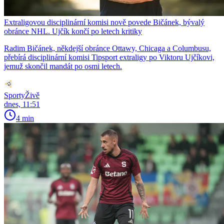
Extraligovou disciplinární komisi nově povede Bičánek, bývalý
obránce NHL. Ujčík končí po letech kritiky
Radim Bičánek, někdejší obránce Ottawy, Chicaga a Columbusu,
přebírá disciplinární komisi Tipsport extraligy po Viktoru Ujčíkovi,
jemuž skončil mandát po osmi letech.
SportyŽivě
dnes, 11:51
4 min