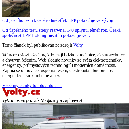
Od prvního testu k celé rodině střel. LPP pokračuje ve vývoji
Od úspěšného testu střely Narwhal 140 uplynul téměř rok. Česká
společnost LPP Holding mezitím pokračuje ve...
Tento článek byl publikován ze zdrojů
Volty
Volty.cz osloví všechny, kdo mají blízko k technice, elektrotechnice
a chytrým řešením. Web sleduje novinky ze světa elektrotechniky,
energetiky, průmyslových technologií i moderních domácností.
Zajímá se o inovace, úsporná řešení, elektroauta i budoucnost
energetiky – srozumitelně a bez...
Všechny články tohoto autora →
Vybrali jsme pro vás
Magazíny a zajímavosti