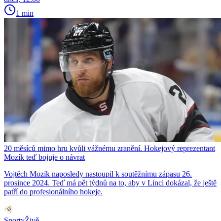
1 min
20 měsíců mimo hru kvůli vážnému zranění. Hokejový reprezentant
Mozík teď bojuje o návrat
Vojtěch Mozík naposledy nastoupil k soutěžnímu zápasu 26.
prosince 2024. Teď má pět týdnů na to, aby v Linci dokázal, že ještě
patří do profesionálního hokeje.
SportyŽivě