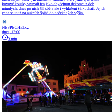
kovové kousky vnímali jen jako obyčejnou dekoraci z dob
minulých, dnes po nich šílí sběratelé i vyhlášení šéfkuchaři. Jejich
cena se totiž na aukcích šplhá do nečekaných výšin.
NESPECHEJ.cz
dnes, 12:00
3 min