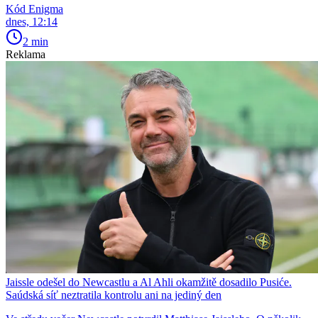
Kód Enigma
dnes, 12:14
2 min
Reklama
Jaissle odešel do Newcastlu a Al Ahli okamžitě dosadilo Pusiće.
Saúdská síť neztratila kontrolu ani na jediný den