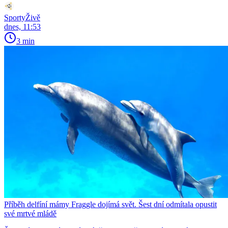
SportyŽivě
dnes, 11:53
3 min
Příběh delfíní mámy Fraggle dojímá svět. Šest dní odmítala opustit
své mrtvé mládě