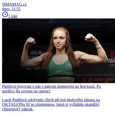
MMAMAG.cz
dnes, 11:55
1 min
Pudilová bojovala o pás s palcem zlomeným na šest kusů. Po
porážce šla rovnou na operaci
Lucie Pudilová odchytala všech pět kol titulového zápasu na
OKTAGONu 92 se zlomeninou, která si vyžádala okamžitý
chirurgický zákrok.