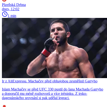
Plzeňská Drbna
dnes, 12:02
1 min
Ir z AliExpressu. Machačev před obhajobou zesměšnil Garryho
Islam Machačev se před UFC 330 pustil do Iana Machada Garryho
a doporučil mu méně rozhovorů a více tréninku. Z irsko-
dagestánského srovnání si pak udělal legraci.