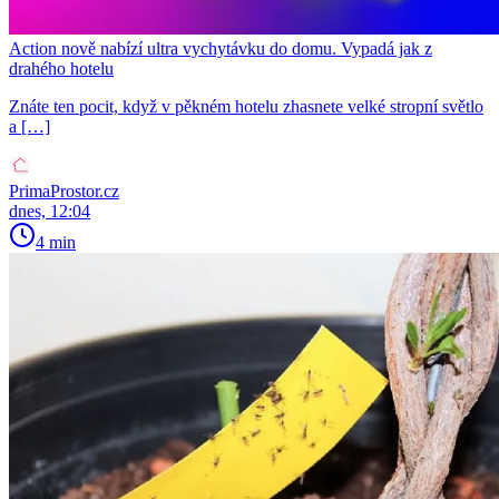
Action nově nabízí ultra vychytávku do domu. Vypadá jak z
drahého hotelu
Znáte ten pocit, když v pěkném hotelu zhasnete velké stropní světlo
a […]
PrimaProstor.cz
dnes, 12:04
4 min