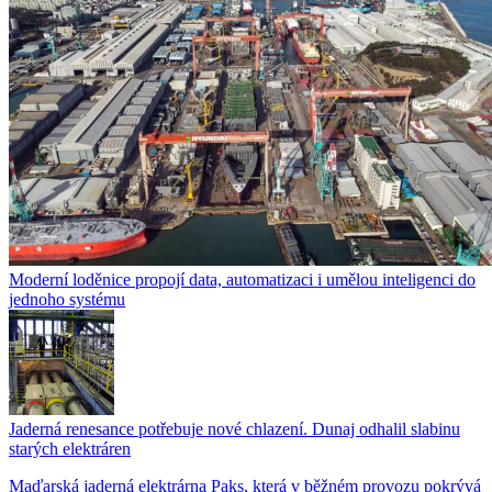
Moderní loděnice propojí data, automatizaci i umělou inteligenci do
jednoho systému
Jaderná renesance potřebuje nové chlazení. Dunaj odhalil slabinu
starých elektráren
Maďarská jaderná elektrárna Paks, která v běžném provozu pokrývá