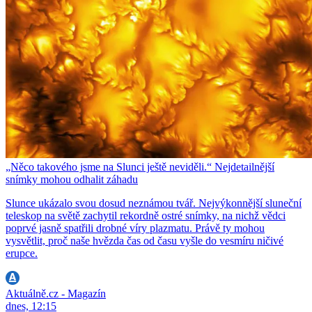
„Něco takového jsme na Slunci ještě neviděli.“ Nejdetailnější
snímky mohou odhalit záhadu
Slunce ukázalo svou dosud neznámou tvář. Nejvýkonnější sluneční
teleskop na světě zachytil rekordně ostré snímky, na nichž vědci
poprvé jasně spatřili drobné víry plazmatu. Právě ty mohou
vysvětlit, proč naše hvězda čas od času vyšle do vesmíru ničivé
erupce.
Aktuálně.cz - Magazín
dnes, 12:15