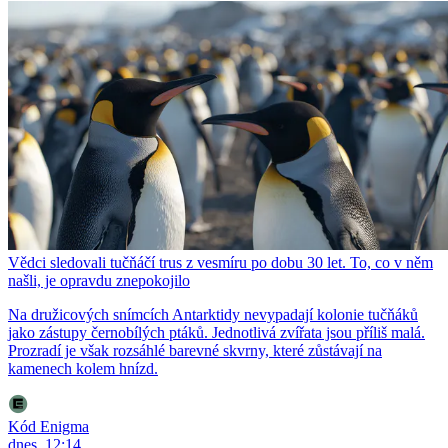
Vědci sledovali tučňáčí trus z vesmíru po dobu 30 let. To, co v něm
našli, je opravdu znepokojilo
Na družicových snímcích Antarktidy nevypadají kolonie tučňáků
jako zástupy černobílých ptáků. Jednotlivá zvířata jsou příliš malá.
Prozradí je však rozsáhlé barevné skvrny, které zůstávají na
kamenech kolem hnízd.
Kód Enigma
dnes, 12:14