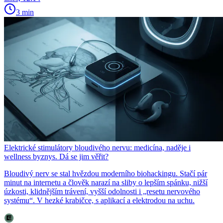
3 min
Elektrické stimulátory bloudivého nervu: medicína, naděje i
wellness byznys. Dá se jim věřit?
Bloudivý nerv se stal hvězdou moderního biohackingu. Stačí pár
minut na internetu a člověk narazí na sliby o lepším spánku, nižší
úzkosti, klidnějším trávení, vyšší odolnosti i „resetu nervového
systému“. V hezké krabičce, s aplikací a elektrodou na uchu.