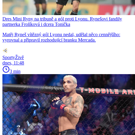
Dres Mini Ryny na tribuně a gól proti Lyonu. Rynešovi fandily
partnerka Frolíková i dcera Tonička
Matěj Ryneš vítězný gól Lyonu nedal, udělal něco cennějšího:
vyrovnal a připravil rozhodující branku Mercada.
SportyŽivě
dnes, 11:48
3 min