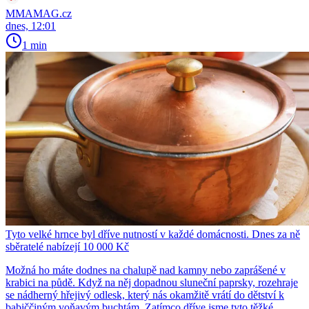
MMAMAG.cz
dnes, 12:01
1 min
Tyto velké hrnce byl dříve nutností v každé domácnosti. Dnes za ně
sběratelé nabízejí 10 000 Kč
Možná ho máte dodnes na chalupě nad kamny nebo zaprášené v
krabici na půdě. Když na něj dopadnou sluneční paprsky, rozehraje
se nádherný hřejivý odlesk, který nás okamžitě vrátí do dětství k
babiččiným voňavým buchtám. Zatímco dříve jsme tyto těžké