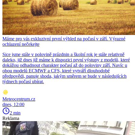
Máme pro vás exkluzivní první výhled na počasí v září. Výrazné
ochlazení nečekejte
Sice jsme stále v polovině prázdnin a školní rok je stále relativně
daleko, již dnes již máme k dispozici první výstupy z modelů, které
dokážou odhadnout charakter počasí až do poloviny září. Navíc u
obou modelů ECMWF a CFS, které vytváří dlouhodobé
předpovědi, panuje shoda, jakým směrem se bude v následujících
týdnech počasí ubírat.
Meteocentrum.cz
dnes, 12:00
2 min
Reklama