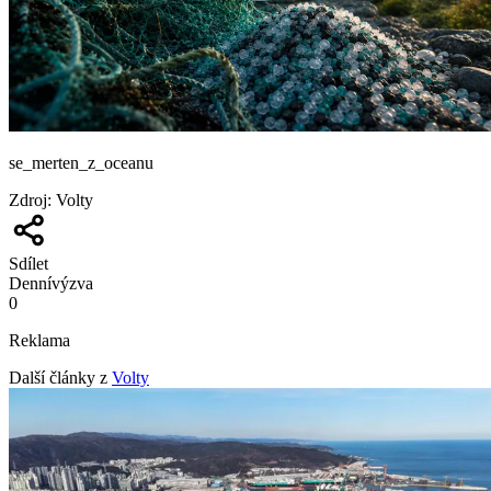
se_merten_z_oceanu
Zdroj
:
Volty
Sdílet
Denní
výzva
0
Reklama
Další články z
Volty