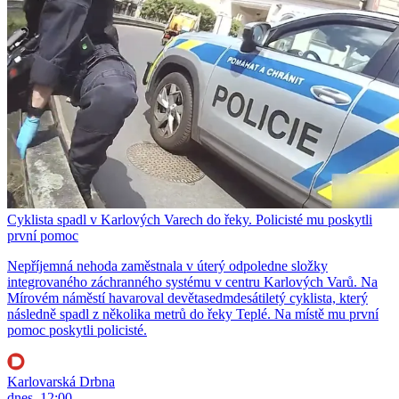
Cyklista spadl v Karlových Varech do řeky. Policisté mu poskytli
první pomoc
Nepříjemná nehoda zaměstnala v úterý odpoledne složky
integrovaného záchranného systému v centru Karlových Varů. Na
Mírovém náměstí havaroval devětasedmdesátiletý cyklista, který
následně spadl z několika metrů do řeky Teplé. Na místě mu první
pomoc poskytli policisté.
Karlovarská Drbna
dnes, 12:00