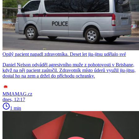
Opilý pacient napadl zdravotníka. Deset let jiu-jitsu udělalo své
Daniel Nelson odváděl agresivního muže z pohotovosti v Brisbane,
když na něj pacient zaútočil. Zdravotník místo úderů využil jiu-jitsu,
dostal ho na zem a držel do příchodu ochranky.
MMAMAG.cz
dnes, 12:17
1 min