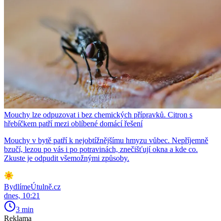
Mouchy lze odpuzovat i bez chemických přípravků. Citron s
hřebíčkem patří mezi oblíbené domácí řešení
Mouchy v bytě patří k nejobtížnějšímu hmyzu vůbec. Nepříjemně
bzučí, lezou po vás i po potravinách, znečišťují okna a kde co.
Zkuste je odpudit všemožnými způsoby.
BydlímeÚtulně.cz
dnes, 10:21
3 min
Reklama