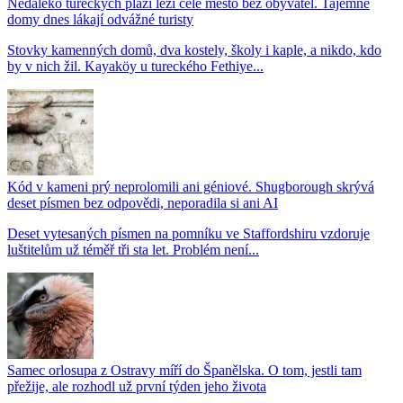
Nedaleko tureckých pláží leží celé město bez obyvatel. Tajemné
domy dnes lákají odvážné turisty
Stovky kamenných domů, dva kostely, školy i kaple, a nikdo, kdo
by v nich žil. Kayaköy u tureckého Fethiye...
Kód v kameni prý neprolomili ani géniové. Shugborough skrývá
deset písmen bez odpovědi, neporadila si ani AI
Deset vytesaných písmen na pomníku ve Staffordshiru vzdoruje
luštitelům už téměř tři sta let. Problém není...
Samec orlosupa z Ostravy míří do Španělska. O tom, jestli tam
přežije, ale rozhodl už první týden jeho života