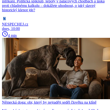
intrikáni. Politická spiknutí, šepoty v palácových chodbách a láska
proti chladnému kalkulu – dokážete uhodnout, o jaký slavný
historický klenot jde?
NESPECHEJ.cz
dnes, 10:00
4 min
Německá doga: obr, který by nejraději seděl člověku na klíně