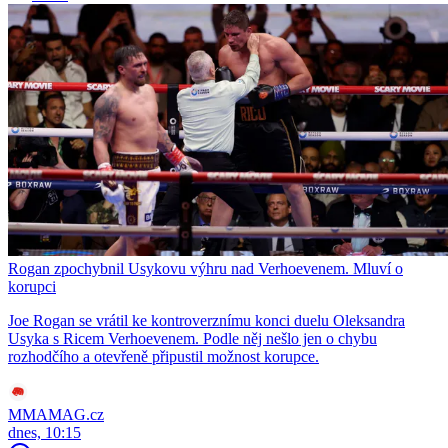
Rogan zpochybnil Usykovu výhru nad Verhoevenem. Mluví o
korupci
Joe Rogan se vrátil ke kontroverznímu konci duelu Oleksandra
Usyka s Ricem Verhoevenem. Podle něj nešlo jen o chybu
rozhodčího a otevřeně připustil možnost korupce.
MMAMAG.cz
dnes, 10:15