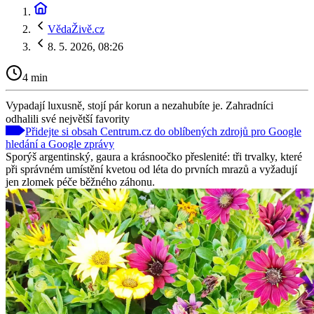
VědaŽivě.cz
8. 5. 2026, 08:26
4 min
Vypadají luxusně, stojí pár korun a nezahubíte je. Zahradníci
odhalili své největší favority
Přidejte si obsah Centrum.cz do oblíbených zdrojů pro Google
hledání a Google zprávy
Sporýš argentinský, gaura a krásnoočko přeslenité: tři trvalky, které
při správném umístění kvetou od léta do prvních mrazů a vyžadují
jen zlomek péče běžného záhonu.