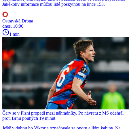
Jakékoliv informace můžou lidé poskytnou na lince 158.
Ostravská Drbna
dnes, 10:06
1 min
Červ se v Plzni propadl mezi náhradníky. Po návratu z MS odehrál
proti Brnu pouhých 19 minut
Ještě v dubnu ho Viktoria označovala za oporu a lídra kabiny. Na