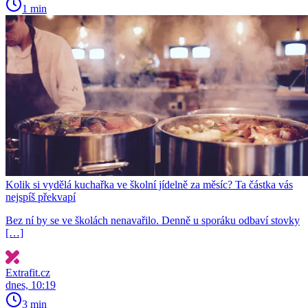
1 min
Kolik si vydělá kuchařka ve školní jídelně za měsíc? Ta částka vás
nejspíš překvapí
Bez ní by se ve školách nenavařilo. Denně u sporáku odbaví stovky
[…]
Extrafit.cz
dnes, 10:19
3 min