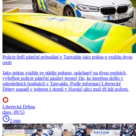
Policie šetří páteční pobodání v Tanvaldu jako pokus o vraždu dvou
osob
Jako pokus vraždu ve stádiu pokusu, spáchaný na dvou osobách,
vyšetřuje policie páteční násilný trestný čin, ke kterému došlo v
odpoledních hodinách v Tanvaldu. Podle informací Liberecké
Drbny napadl v jednom z domů v Horské ulici muž tři lidi nožem.
Liberecká Drbna
dnes, 09:53
2 min