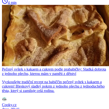
4 min
Pečený svítek s kakaem a cukrem podle prababičky: Sladká dobrota
z jednoho plechu, kterou mám v paměti z dětství
Vyzkoušejte tradiční recept na babiččin pečený svítek s kakaem a
cukrem! Bleskový sladký pokrm z jednoho plechu z jednoduchého
těsta, který si zamiluje celá rodina.
Cooky.cz