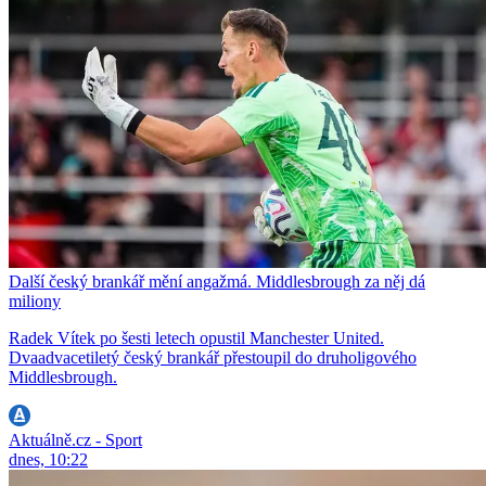
Další český brankář mění angažmá. Middlesbrough za něj dá
miliony
Radek Vítek po šesti letech opustil Manchester United.
Dvaadvacetiletý český brankář přestoupil do druholigového
Middlesbrough.
Aktuálně.cz - Sport
dnes, 10:22