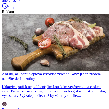
dnes, 10:10
1 min
Reklama
Ani sůl, ani pepř: vepřová krkovice zkřehne, když ji den předem
naložíte do 1 tekutiny
Krkovice patří k nejoblíbenějším kouskům vepřového na českém
stole. Přesto se často stává, že po pečení nebo grilování skončí tuhá,
vysušená a žvýkáte ji déle, než by vám bylo milé....