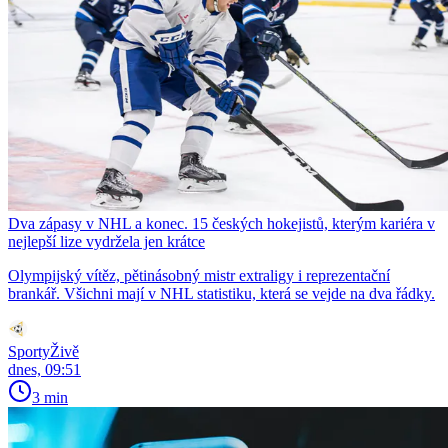
Dva zápasy v NHL a konec. 15 českých hokejistů, kterým kariéra v
nejlepší lize vydržela jen krátce
Olympijský vítěz, pětinásobný mistr extraligy i reprezentační
brankář. Všichni mají v NHL statistiku, která se vejde na dva řádky.
SportyŽivě
dnes, 09:51
3 min