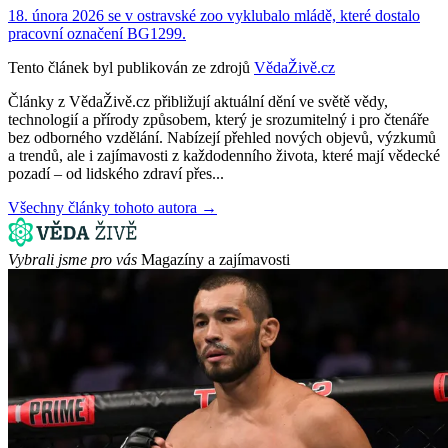
18. února 2026 se v ostravské zoo vyklubalo mládě, které dostalo
pracovní označení BG1299.
Tento článek byl publikován ze zdrojů
VědaŽivě.cz
Články z VědaŽivě.cz přibližují aktuální dění ve světě vědy,
technologií a přírody způsobem, který je srozumitelný i pro čtenáře
bez odborného vzdělání. Nabízejí přehled nových objevů, výzkumů
a trendů, ale i zajímavosti z každodenního života, které mají vědecké
pozadí – od lidského zdraví přes...
Všechny články tohoto autora →
Vybrali jsme pro vás
Magazíny a zajímavosti