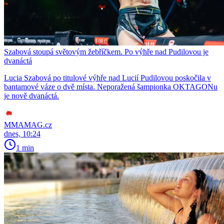
Szabová stoupá světovým žebříčkem. Po výhře nad Pudilovou je
dvanáctá
Lucia Szabová po titulové výhře nad Lucií Pudilovou poskočila v
bantamové váze o dvě místa. Neporažená šampionka OKTAGONu
je nově dvanáctá.
MMAMAG.cz
dnes, 10:24
1 min