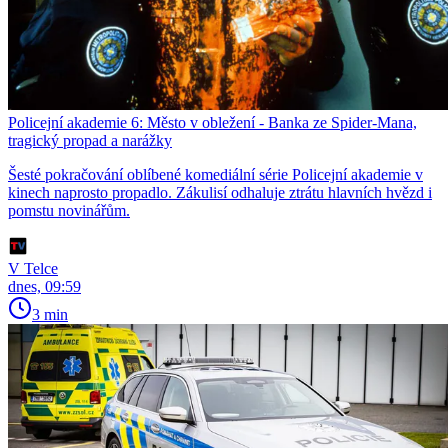
Policejní akademie 6: Město v obležení - Banka ze Spider-Mana,
tragický propad a narážky
Šesté pokračování oblíbené komediální série Policejní akademie v
kinech naprosto propadlo. Zákulisí odhaluje ztrátu hlavních hvězd i
pomstu novinářům.
V Telce
dnes, 09:59
3 min