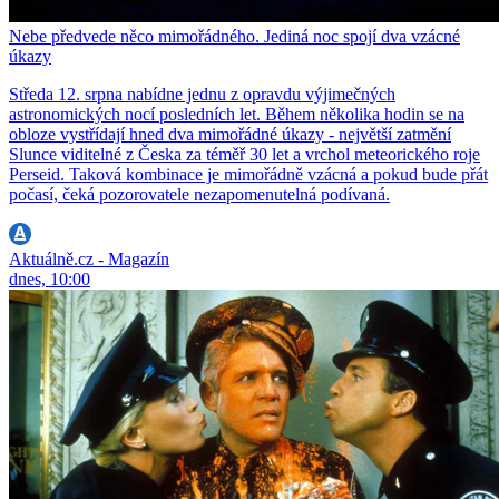
Nebe předvede něco mimořádného. Jediná noc spojí dva vzácné
úkazy
Středa 12. srpna nabídne jednu z opravdu výjimečných
astronomických nocí posledních let. Během několika hodin se na
obloze vystřídají hned dva mimořádné úkazy - největší zatmění
Slunce viditelné z Česka za téměř 30 let a vrchol meteorického roje
Perseid. Taková kombinace je mimořádně vzácná a pokud bude přát
počasí, čeká pozorovatele nezapomenutelná podívaná.
Aktuálně.cz - Magazín
dnes, 10:00