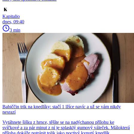
Kapitalio
dnes, 09:40
3 min
Babiččin trik na knedlíky: stačí 1 lžíce navíc a už se vám nikdy
nesrazí
Vytáhnete šišku z hrnce, těšíte se na nadýchanou přílohu ke
svíčkové a za pár minut z ní je splasklý gumový váleček. Málokterá
příloha dokáže potrápit tolik jako poctivý kynutý knedlík....