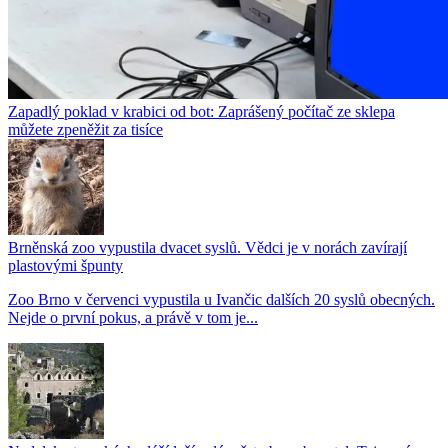
Zapadlý poklad v krabici od bot: Zaprášený počítač ze sklepa
můžete zpeněžit za tisíce
Brněnská zoo vypustila dvacet syslů. Vědci je v norách zavírají
plastovými špunty
Zoo Brno v červenci vypustila u Ivančic dalších 20 syslů obecných.
Nejde o první pokus, a právě v tom je...