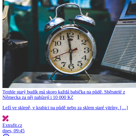
Tenhle starý budík má skoro každá babička na půdě. Sběratelé z
Německa za něj nabízejí i 10 000 Kč
Leží ve sklepě, v krabici na půdě nebo za sklem staré vitríny. […]
Extrafit.cz
dnes, 09:45