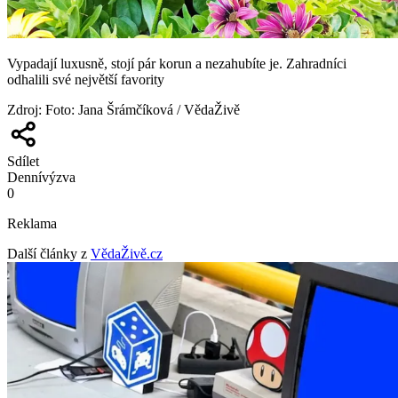
Vypadají luxusně, stojí pár korun a nezahubíte je. Zahradníci
odhalili své největší favority
Zdroj
:
Foto: Jana Šrámčíková / VědaŽivě
Sdílet
Denní
výzva
0
Reklama
Další články z
VědaŽivě.cz