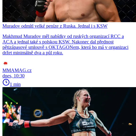
Muradov odmítl velké peníze z Ruska. Jednal i s KSW
Makhmud Muradov měl nabídky od ruských organizací RCC a
ACA a jednal také s polskou KSW. Nakonec dal přednost
pětizápasové smlouvě s OKTAGONem, která ho má v organizaci
držet minimálně dva a půl roku.
MMAMAG.cz
dnes, 10:30
1 min