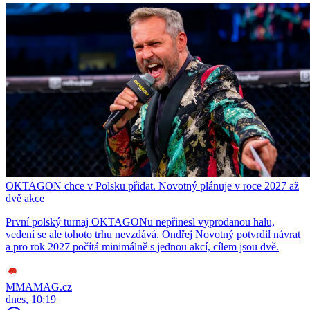
OKTAGON chce v Polsku přidat. Novotný plánuje v roce 2027 až
dvě akce
První polský turnaj OKTAGONu nepřinesl vyprodanou halu,
vedení se ale tohoto trhu nevzdává. Ondřej Novotný potvrdil návrat
a pro rok 2027 počítá minimálně s jednou akcí, cílem jsou dvě.
MMAMAG.cz
dnes, 10:19