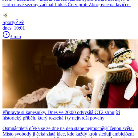
startu nové sezony začínal Lukáš Červ proti Zbrojovce na lavičce.
SportyŽivě
dnes, 10:01
3 min
Připravte si kapesníky. Dnes ve 20:00 odvysílá ČT2 strhující
historický příběh, který rozseká i ty nejtvrdší povahy
Osmnáctiletá dívka se ze dne na den stane nejmocnější ženou světa.
Místo svobody ji čeká zlatá klec, kde každý krok sledují ambiciózní