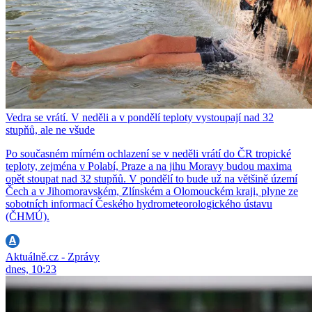
Vedra se vrátí. V neděli a v pondělí teploty vystoupají nad 32
stupňů, ale ne všude
Po současném mírném ochlazení se v neděli vrátí do ČR tropické
teploty, zejména v Polabí, Praze a na jihu Moravy budou maxima
opět stoupat nad 32 stupňů. V pondělí to bude už na většině území
Čech a v Jihomoravském, Zlínském a Olomouckém kraji, plyne ze
sobotních informací Českého hydrometeorologického ústavu
(ČHMÚ).
Aktuálně.cz - Zprávy
dnes, 10:23