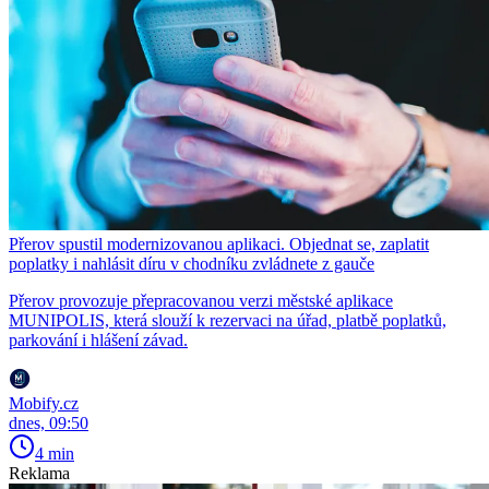
Přerov spustil modernizovanou aplikaci. Objednat se, zaplatit
poplatky i nahlásit díru v chodníku zvládnete z gauče
Přerov provozuje přepracovanou verzi městské aplikace
MUNIPOLIS, která slouží k rezervaci na úřad, platbě poplatků,
parkování i hlášení závad.
Mobify.cz
dnes, 09:50
4 min
Reklama