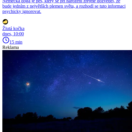
Německá doga je pes, který se při narození zřejmě dozvěděl, že
bude jedním z největších plemen světa, a rozhodl se tuto informaci
psychicky ignorovat.
Žlutá kočka
dnes, 10:00
15 min
Reklama