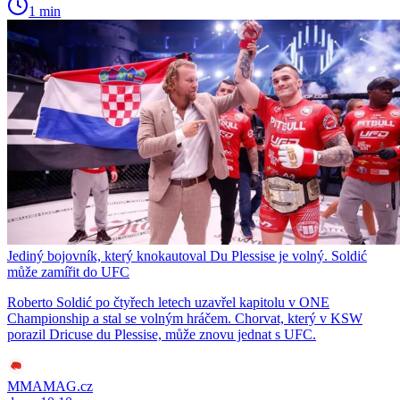
1 min
Jediný bojovník, který knokautoval Du Plessise je volný. Soldić
může zamířit do UFC
Roberto Soldić po čtyřech letech uzavřel kapitolu v ONE
Championship a stal se volným hráčem. Chorvat, který v KSW
porazil Dricuse du Plessise, může znovu jednat s UFC.
MMAMAG.cz