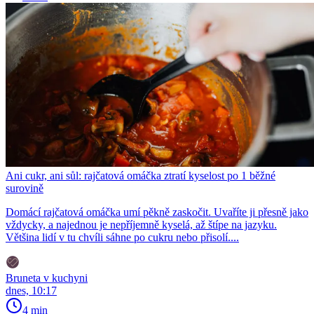
Ani cukr, ani sůl: rajčatová omáčka ztratí kyselost po 1 běžné
surovině
Domácí rajčatová omáčka umí pěkně zaskočit. Uvaříte ji přesně jako
vždycky, a najednou je nepříjemně kyselá, až štípe na jazyku.
Většina lidí v tu chvíli sáhne po cukru nebo přisolí....
Bruneta v kuchyni
dnes, 10:17
4 min