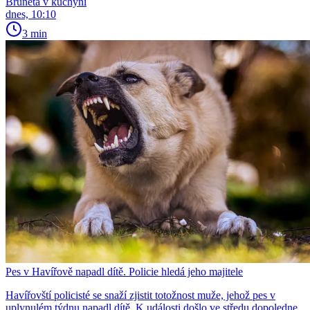
Bruneta v kuchyni
dnes, 10:10
3 min
Pes v Havířově napadl dítě. Policie hledá jeho majitele
Havířovští policisté se snaží zjistit totožnost muže, jehož pes v
uplynulém týdnu napadl dítě. K události došlo ve středu dopoledne.