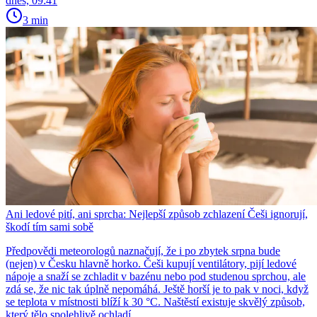
dnes, 09:41
3 min
Ani ledové pití, ani sprcha: Nejlepší způsob zchlazení Češi ignorují,
škodí tím sami sobě
Předpovědi meteorologů naznačují, že i po zbytek srpna bude
(nejen) v Česku hlavně horko. Češi kupují ventilátory, pijí ledové
nápoje a snaží se zchladit v bazénu nebo pod studenou sprchou, ale
zdá se, že nic tak úplně nepomáhá. Ještě horší je to pak v noci, když
se teplota v místnosti blíží k 30 °C. Naštěstí existuje skvělý způsob,
který tělo spolehlivě ochladí.