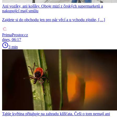
Ani vozíky, ani košíky. Oboje mizí z českých supermarketů a
nakupující mají smůlu
Zajdete si do obchodu jen pro pár věcí a u vchodu zjistíte, […]
PrimaProstor.cz
dnes, 06:17
3 min
Tahle květina přitahuje na zahradu klíšťata. Češi o tom nemají ani