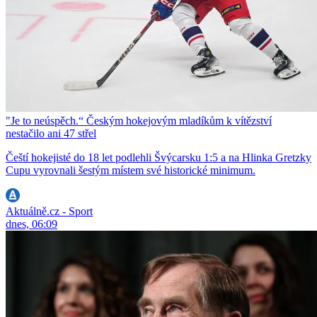
"Je to neúspěch.“ Českým hokejovým mladíkům k vítězství
nestačilo ani 47 střel
Čeští hokejisté do 18 let podlehli Švýcarsku 1:5 a na Hlinka Gretzky
Cupu vyrovnali šestým místem své historické minimum.
Aktuálně.cz - Sport
dnes, 06:09