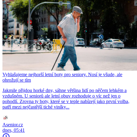
Vyhlašujeme nejhorší letní boty pro seniory. Nosí je všude, ale
ohrožují se tím
Jakmile přijdou horké dny, sáhne většina lidí po něčem lehkém a
vzdušném. U seniorů ale letní obuv rozhoduje o víc než jen o
pohodlí. Zrovna ty boty, které se v teple nabízejí jako první volba,
patří mezi nejčastější tiché viníky...
Asenior.cz
dnes, 05:41