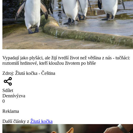
Vypadají jako plyšáci, ale žijí tvrdší život než většina z nás - tučňáci:
roztomilí hrdinové, kteří kloužou životem po břiše
Zdroj
:
Žlutá kočka - Čeština
Sdílet
Denní
výzva
0
Reklama
Další články z
Žlutá kočka