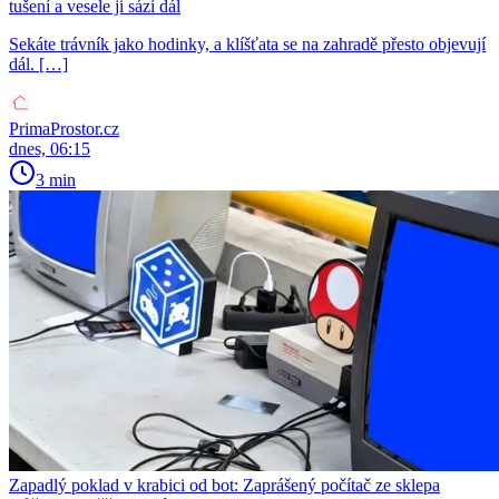
tušení a vesele ji sází dál
Sekáte trávník jako hodinky, a klíšťata se na zahradě přesto objevují
dál. […]
PrimaProstor.cz
dnes, 06:15
3 min
Zapadlý poklad v krabici od bot: Zaprášený počítač ze sklepa