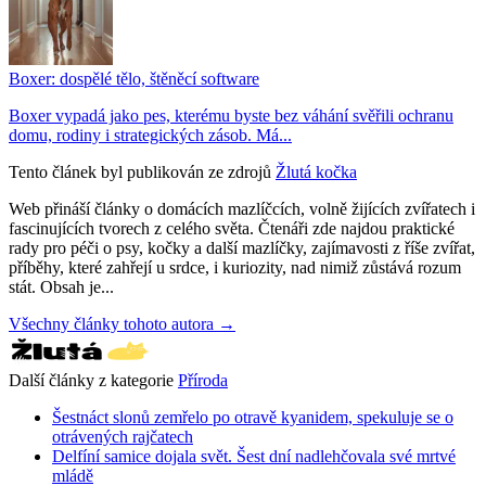
Boxer: dospělé tělo, štěněcí software
Boxer vypadá jako pes, kterému byste bez váhání svěřili ochranu
domu, rodiny i strategických zásob. Má...
Tento článek byl publikován ze zdrojů
Žlutá kočka
Web přináší články o domácích mazlíčcích, volně žijících zvířatech i
fascinujících tvorech z celého světa. Čtenáři zde najdou praktické
rady pro péči o psy, kočky a další mazlíčky, zajímavosti z říše zvířat,
příběhy, které zahřejí u srdce, i kuriozity, nad nimiž zůstává rozum
stát. Obsah je...
Všechny články tohoto autora →
Další články z kategorie
Příroda
Šestnáct slonů zemřelo po otravě kyanidem, spekuluje se o
otrávených rajčatech
Delfíní samice dojala svět. Šest dní nadlehčovala své mrtvé
mládě