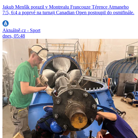
Jakub Menšík porazil v Montrealu Francouze Térence Atmaneho
7:5, 6:4 a poprvé na turnaji Canadian Open postoupil do osmifinále.
Aktuálně.cz - Sport
dnes, 05:48