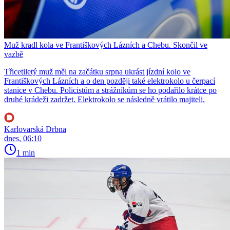
Muž kradl kola ve Františkových Lázních a Chebu. Skončil ve
vazbě
Třicetiletý muž měl na začátku srpna ukrást jízdní kolo ve
Františkových Lázních a o den později také elektrokolo u čerpací
stanice v Chebu. Policistům a strážníkům se ho podařilo krátce po
druhé krádeži zadržet. Elektrokolo se následně vrátilo majiteli.
Karlovarská Drbna
dnes, 06:10
1 min