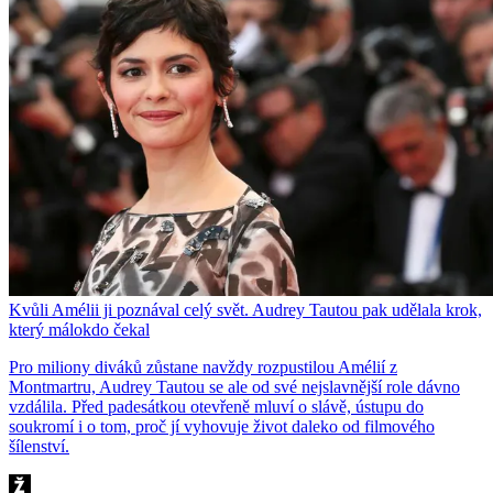
Kvůli Amélii ji poznával celý svět. Audrey Tautou pak udělala krok,
který málokdo čekal
Pro miliony diváků zůstane navždy rozpustilou Amélií z
Montmartru, Audrey Tautou se ale od své nejslavnější role dávno
vzdálila. Před padesátkou otevřeně mluví o slávě, ústupu do
soukromí i o tom, proč jí vyhovuje život daleko od filmového
šílenství.