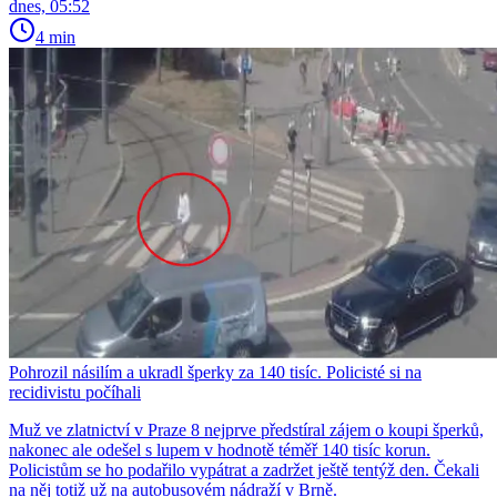
dnes, 05:52
4 min
Pohrozil násilím a ukradl šperky za 140 tisíc. Policisté si na
recidivistu počíhali
Muž ve zlatnictví v Praze 8 nejprve předstíral zájem o koupi šperků,
nakonec ale odešel s lupem v hodnotě téměř 140 tisíc korun.
Policistům se ho podařilo vypátrat a zadržet ještě tentýž den. Čekali
na něj totiž už na autobusovém nádraží v Brně.