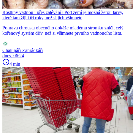
Rostliny vadnou i přes zalévání? Pod zemí je možná žerou larvy,
které tam žijí i tři roky, než si jich všimnete
Ponrava chrousta obecného dokáže mladému stromku zničit celý
kořenový systém dřív, než si všimnete prvního vadnoucího listu.
Chalupáři-Zahrádkáři
dnes, 06:24
4 min