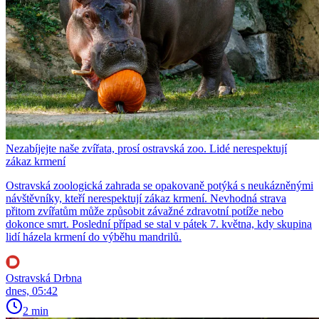
Nezabíjejte naše zvířata, prosí ostravská zoo. Lidé nerespektují
zákaz krmení
Ostravská zoologická zahrada se opakovaně potýká s neukázněnými
návštěvníky, kteří nerespektují zákaz krmení. Nevhodná strava
přitom zvířatům může způsobit závažné zdravotní potíže nebo
dokonce smrt. Poslední případ se stal v pátek 7. května, kdy skupina
lidí házela krmení do výběhu mandrilů.
Ostravská Drbna
dnes, 05:42
2 min