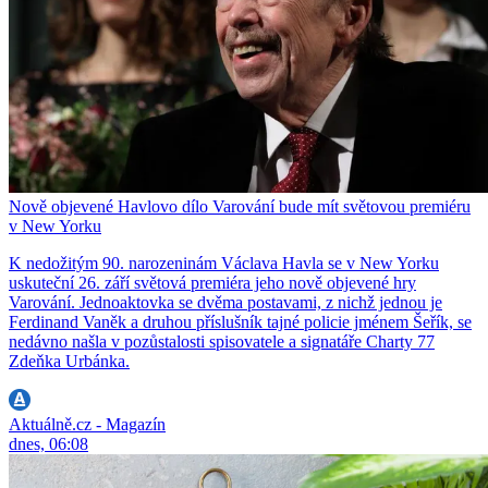
Nově objevené Havlovo dílo Varování bude mít světovou premiéru
v New Yorku
K nedožitým 90. narozeninám Václava Havla se v New Yorku
uskuteční 26. září světová premiéra jeho nově objevené hry
Varování. Jednoaktovka se dvěma postavami, z nichž jednou je
Ferdinand Vaněk a druhou příslušník tajné policie jménem Šeřík, se
nedávno našla v pozůstalosti spisovatele a signatáře Charty 77
Zdeňka Urbánka.
Aktuálně.cz - Magazín
dnes, 06:08