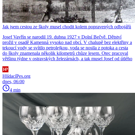
Jak jsem cestou ze školy musel chodit kolem popravených odbojářů
Josef Vavřín se narodil 19. dubna 1927 v Dolní Bečvě. Dětství
prožil v osadě Kamenná vysoko nad obcí. V chalupě bez elektřiny a
tekoucí vody se svítilo petrolejkou, voda se nosila z potoka a cesta
do školy znamenala několik kilometrů chůze lesem. Otec pracoval
většinu týdne v ostravských železárnách, a tak musel Josef od útlého
HlídacíPes.org
dnes, 06:00
4 min