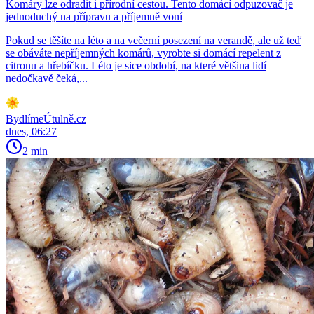
Komáry lze odradit i přírodní cestou. Tento domácí odpuzovač je
jednoduchý na přípravu a příjemně voní
Pokud se těšíte na léto a na večerní posezení na verandě, ale už teď
se obáváte nepříjemných komárů, vyrobte si domácí repelent z
citronu a hřebíčku. Léto je sice období, na které většina lidí
nedočkavě čeká,...
BydlímeÚtulně.cz
dnes, 06:27
2 min