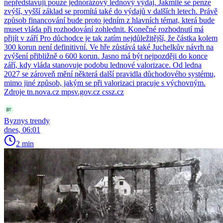
nepředstavují pouze jednorázový lednový výdaj. Jakmile se penze
zvýší, vyšší základ se promítá také do výdajů v dalších letech. Právě
způsob financování bude proto jedním z hlavních témat, která bude
muset vláda při rozhodování zohlednit. Konečné rozhodnutí má
přijít v září Pro důchodce je tak zatím nejdůležitější, že částka kolem
300 korun není definitivní. Ve hře zůstává také Juchelkův návrh na
zvýšení přibližně o 600 korun. Jasno má být nejpozději do konce
září, kdy vláda stanovuje podobu lednové valorizace. Od ledna
2027 se zároveň mění některá další pravidla důchodového systému,
mimo jiné způsob, jakým se při valorizaci pracuje s výchovným.
Zdroje tn.nova.cz mpsv.gov.cz cssz.cz
Byznys trendy
dnes, 06:01
2 min