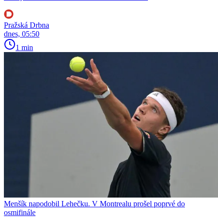
Pražská Drbna
dnes, 05:50
1 min
Menšík napodobil Lehečku. V Montrealu prošel poprvé do
osmifinále