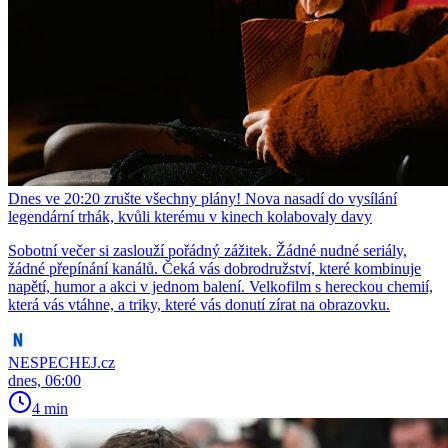
Dnes ve 20:20 zrušte všechny plány! Nova nasadí do vysílání
legendární trhák, kvůli kterému v kinech kolabovaly davy
Sobotní večer si zaslouží pořádný zážitek. Žádné nudné seriály,
žádné přepínání kanálů. Čeká vás dobrodružství, které kombinuje
napětí, humor a akci v jednom balení. Velkofilm s hereckou chemií,
která vás vtáhne, a triky, které vás donutí zírat na obrazovku.
NESPECHEJ.cz
dnes, 06:00
4 min