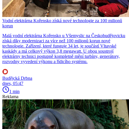
Vodní elektrárna Kořensko získá nové technologie za 100 milionů
korun
Malá vodní elektrárna Kořensko u Všemyslic na Českobudějovicku
získá díky modernizaci za více než 100 milionů korun nové
technologie. Zařízení, které funguje 34 let, je součástí Vltavské
kaskády a má celkový výkon 3,8 megawatt. U obou soustrojí
elektrárny technici postupně kompletně mění turbíny, generátory,
rozvodny vyvedení výkonu a řídicího systému.
Budějcká Drbna
dnes, 05:47
1 min
Reklama