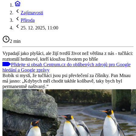
Zajímavosti
Příroda
25. 12. 2025, 11:00
2 min
Vypadají jako plyšáci, ale žijí tvrdší život než většina z nás - tučňáci:
roztomilí hrdinové, kteří kloužou životem po břiše
Přidejte si obsah Centrum.cz do oblíbených zdrojů pro Google
hledání a Google zprávy
Bobík si myslí, že tučňáci jsou psi převlečení za číšníky. Pan Mnau
má jasno: „Kdybych měl chodit takhle kolíbavě, taky bych byl
permanentně naštvaný.“