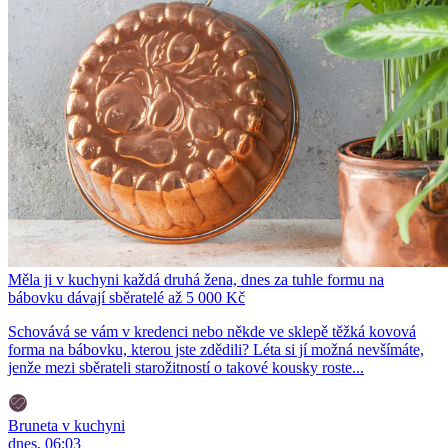
Měla ji v kuchyni každá druhá žena, dnes za tuhle formu na
bábovku dávají sběratelé až 5 000 Kč
Schovává se vám v kredenci nebo někde ve sklepě těžká kovová
forma na bábovku, kterou jste zdědili? Léta si jí možná nevšímáte,
jenže mezi sběrateli starožitností o takové kousky roste...
Bruneta v kuchyni
dnes, 06:03