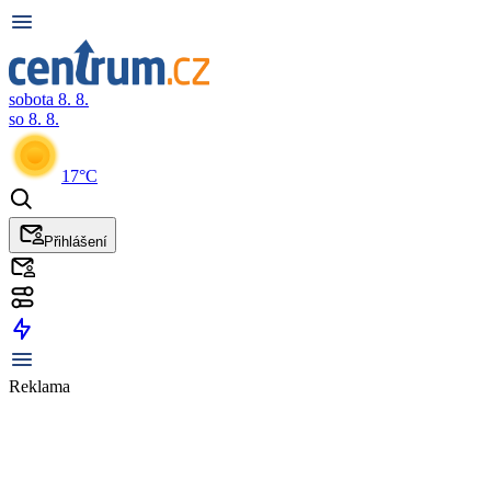
sobota 8. 8.
so 8. 8.
17°C
Přihlášení
Reklama