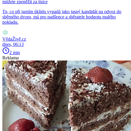
můžete zpeněžit za tisíce
To, co při jarním úklidu vypadá jako jasný kandidát na odvoz do
sběrného dvoru, má pro nadšence a sběratele hodnotu malého
pokladu.
VědaŽivě.cz
dnes, 06:13
2 min
Reklama