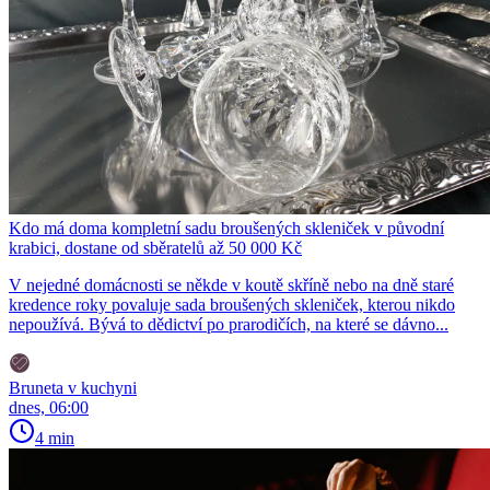
Kdo má doma kompletní sadu broušených skleniček v původní
krabici, dostane od sběratelů až 50 000 Kč
V nejedné domácnosti se někde v koutě skříně nebo na dně staré
kredence roky povaluje sada broušených skleniček, kterou nikdo
nepoužívá. Bývá to dědictví po prarodičích, na které se dávno...
Bruneta v kuchyni
dnes, 06:00
4 min