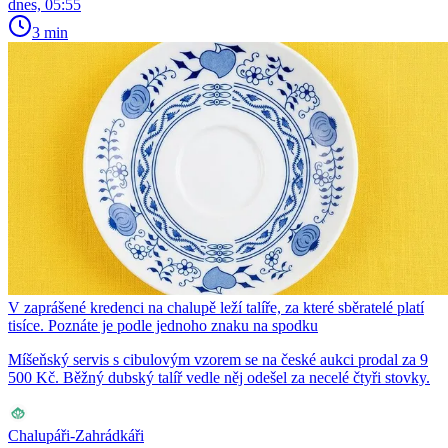
dnes, 05:55
3 min
V zaprášené kredenci na chalupě leží talíře, za které sběratelé platí
tisíce. Poznáte je podle jednoho znaku na spodku
Míšeňský servis s cibulovým vzorem se na české aukci prodal za 9
500 Kč. Běžný dubský talíř vedle něj odešel za necelé čtyři stovky.
Chalupáři-Zahrádkáři