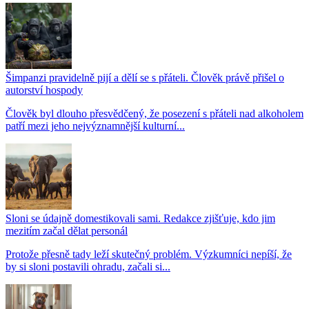
Šimpanzi pravidelně pijí a dělí se s přáteli. Člověk právě přišel o
autorství hospody
Člověk byl dlouho přesvědčený, že posezení s přáteli nad alkoholem
patří mezi jeho nejvýznamnější kulturní...
Sloni se údajně domestikovali sami. Redakce zjišťuje, kdo jim
mezitím začal dělat personál
Protože přesně tady leží skutečný problém. Výzkumníci nepíší, že
by si sloni postavili ohradu, začali si...