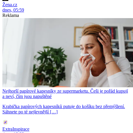
Žena.cz
dnes, 05:59
Reklama
Nejhorší papírové kapesníky ze supermarketu. Češi je pořád kupují
a neví, čím jsou napuštěné
Krabička papírových kapesníků putuje do košíku bez přemýšlení.
Sáhnete po té nejlevnější […]
ExtraInspirace