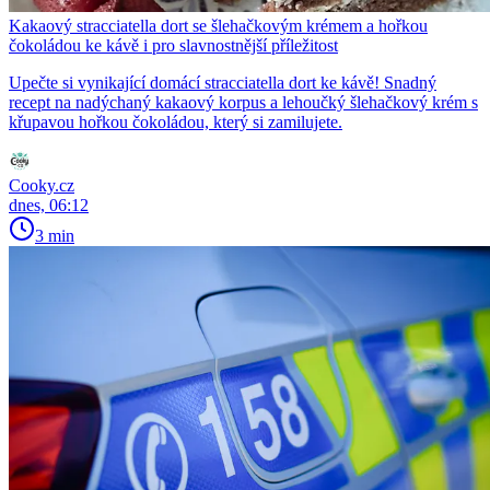
Kakaový stracciatella dort se šlehačkovým krémem a hořkou
čokoládou ke kávě i pro slavnostnější příležitost
Upečte si vynikající domácí stracciatella dort ke kávě! Snadný
recept na nadýchaný kakaový korpus a lehoučký šlehačkový krém s
křupavou hořkou čokoládou, který si zamilujete.
Cooky.cz
dnes, 06:12
3 min