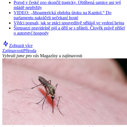
Porod v české zoo skončil tragicky. Oblíbená samice ani její
mládě nepřežily
VIDEO: „Jihoamerická obdoba útoku na Kapitol.“ Do
parlamentu nakráčeli nečekaní hosté
Vědci popsali, jak se ptáci spravedlivě střídají ve vedení hejna
Šimpanzi pravidelně pijí a dělí se s přáteli. Člověk právě přišel
o autorství hospody
Zobrazit více
Zajímavosti
Příroda
Vybrali jsme pro vás
Magazíny a zajímavosti