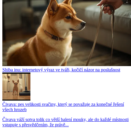
Shiba inu: internetový výraz ve tváři, kočičí názor na poslušnost
Čivava: pes velikosti svačiny, který se považuje za konečné řešení
všech hrozeb
Čivava váží sotva tolik co větší balení mouky, ale do každé místnosti
vstupuje s přesvědčením, že právě...