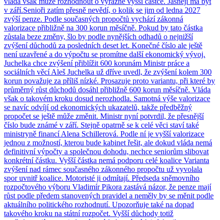
vláda však může rozhodnout o výrazně vyšší částce. Jasněji má být
v září.Senioři zatím přesně nevědí, o kolik se jim od ledna 2027
zvýší penze. Podle současných propočtů vychází zákonná
valorizace přibližně na 300 korun měsíčně. Pokud by tato částka
zůstala beze změny, šlo by podle nynějších odhadů o nejnižší
zvýšení důchodů za posledních deset let. Konečné číslo ale ještě
není uzavřené a do výpočtu se promítne další ekonomický vývoj.
Juchelka chce zvýšení přiblížit 600 korunám Ministr práce a
sociálních věcí Aleš Juchelka už dříve uvedl, že zvýšení kolem 300
korun považuje za příliš nízké. Prosazuje proto variantu, při které by
průměrný růst důchodů dosáhl přibližně 600 korun měsíčně. Vláda
však o takovém kroku dosud nerozhodla. Samotná výše valorizace
se navíc odvíjí od ekonomických ukazatelů, takže předběžný
propočet se ještě může změnit. Ministr nyní potvrdil, že přesnější
číslo bude známé v září. Stejně opatrně se k celé věci staví také
ministryně financí Alena Schillerová. Podle ní je vyšší valorizace
jednou z možností, kterou bude kabinet řešit, ale dokud vláda nemá
definitivní výpočty a společnou dohodu, nechce seniorům slibovat
konkrétní částku. Vyšší částka nemá podporu celé koalice Varianta
zvýšení nad rámec současného zákonného propočtu už vyvolala
spor uvnitř koalice. Motoristé ji odmítají. Předseda sněmovního
rozpočtového výboru Vladimír Pikora zastává názor, že penze mají
růst podle předem stanovených pravidel a neměly by se měnit podle
aktuálního politického rozhodnutí. Upozorňuje také na dopad
takového kroku na státní rozpočet. Vyšší důchody totiž