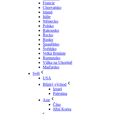
Francie
Chorvatsko
Island
Itálie
Německo
Polsko
Rakousko
Řecko
Rusko
Španělsko
Švédsko
Velká Británie
Rumunsko
Válka na Ukrajině
Maďarsko
Svět
USA
Blízký východ
Izrael
Palestina
Asie
Čína
Jižní Korea