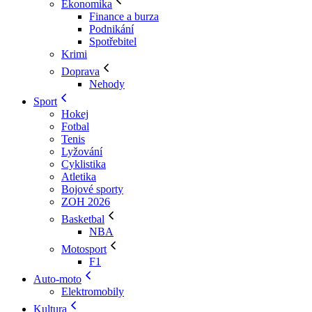
Ekonomika
Finance a burza
Podnikání
Spotřebitel
Krimi
Doprava
Nehody
Sport
Hokej
Fotbal
Tenis
Lyžování
Cyklistika
Atletika
Bojové sporty
ZOH 2026
Basketbal
NBA
Motosport
F1
Auto-moto
Elektromobily
Kultura