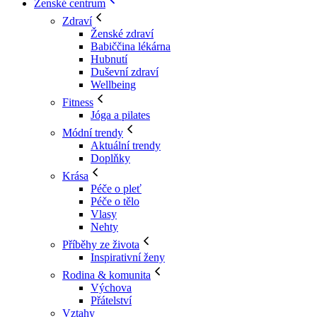
Ženské centrum
Zdraví
Ženské zdraví
Babiččina lékárna
Hubnutí
Duševní zdraví
Wellbeing
Fitness
Jóga a pilates
Módní trendy
Aktuální trendy
Doplňky
Krása
Péče o pleť
Péče o tělo
Vlasy
Nehty
Příběhy ze života
Inspirativní ženy
Rodina & komunita
Výchova
Přátelství
Vztahy