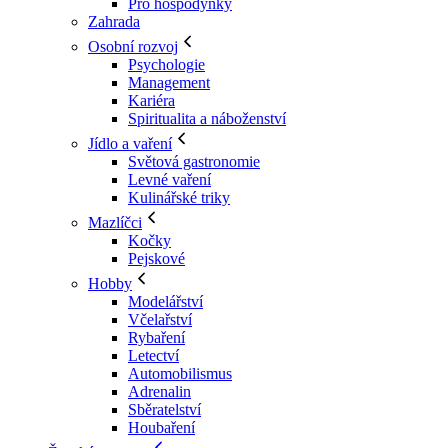
Pro hospodyňky
Zahrada
Osobní rozvoj
Psychologie
Management
Kariéra
Spiritualita a náboženství
Jídlo a vaření
Světová gastronomie
Levné vaření
Kulinářské triky
Mazlíčci
Kočky
Pejskové
Hobby
Modelářství
Včelařství
Rybaření
Letectví
Automobilismus
Adrenalin
Sběratelství
Houbaření