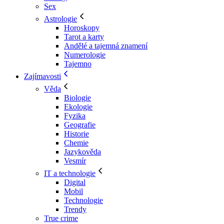
Sex
Astrologie
Horoskopy
Tarot a karty
Andělé a tajemná znamení
Numerologie
Tajemno
Zajímavosti
Věda
Biologie
Ekologie
Fyzika
Geografie
Historie
Chemie
Jazykověda
Vesmír
IT a technologie
Digital
Mobil
Technologie
Trendy
True crime