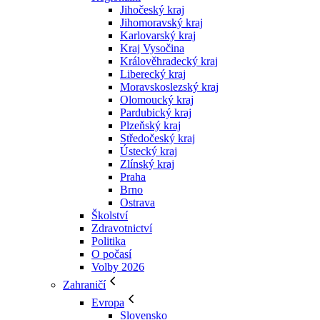
Jihočeský kraj
Jihomoravský kraj
Karlovarský kraj
Kraj Vysočina
Králověhradecký kraj
Liberecký kraj
Moravskoslezský kraj
Olomoucký kraj
Pardubický kraj
Plzeňský kraj
Středočeský kraj
Ústecký kraj
Zlínský kraj
Praha
Brno
Ostrava
Školství
Zdravotnictví
Politika
O počasí
Volby 2026
Zahraničí
Evropa
Slovensko