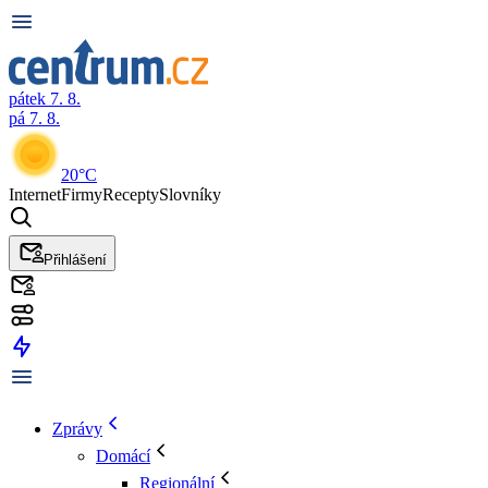
pátek 7. 8.
pá 7. 8.
20°C
Internet
Firmy
Recepty
Slovníky
Přihlášení
Zprávy
Domácí
Regionální