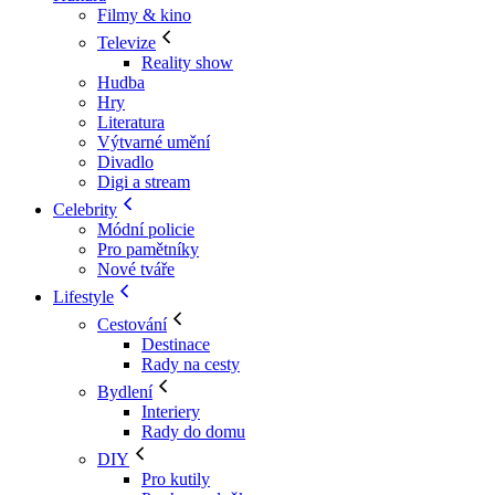
Filmy & kino
Televize
Reality show
Hudba
Hry
Literatura
Výtvarné umění
Divadlo
Digi a stream
Celebrity
Módní policie
Pro pamětníky
Nové tváře
Lifestyle
Cestování
Destinace
Rady na cesty
Bydlení
Interiery
Rady do domu
DIY
Pro kutily