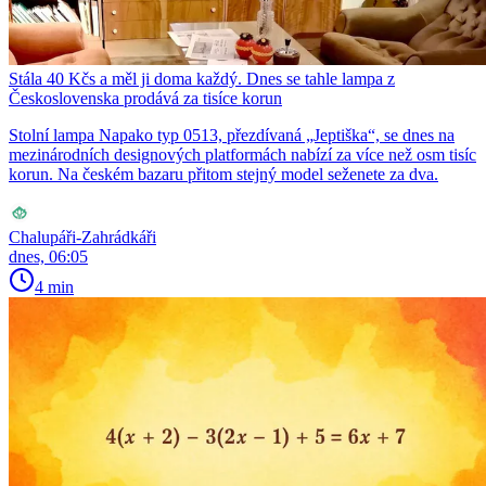
Stála 40 Kčs a měl ji doma každý. Dnes se tahle lampa z
Československa prodává za tisíce korun
Stolní lampa Napako typ 0513, přezdívaná „Jeptiška“, se dnes na
mezinárodních designových platformách nabízí za více než osm tisíc
korun. Na českém bazaru přitom stejný model seženete za dva.
Chalupáři-Zahrádkáři
dnes, 06:05
4 min