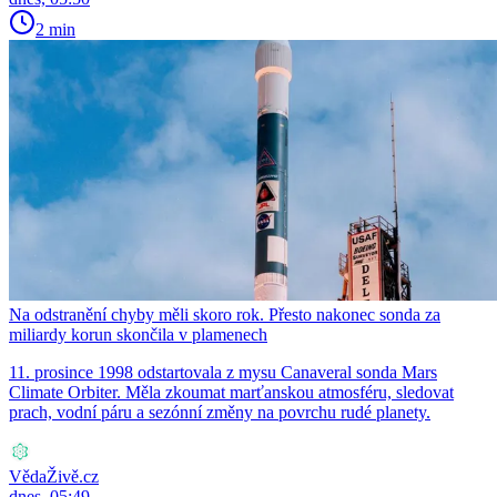
2 min
Na odstranění chyby měli skoro rok. Přesto nakonec sonda za
miliardy korun skončila v plamenech
11. prosince 1998 odstartovala z mysu Canaveral sonda Mars
Climate Orbiter. Měla zkoumat marťanskou atmosféru, sledovat
prach, vodní páru a sezónní změny na povrchu rudé planety.
VědaŽivě.cz
dnes, 05:49