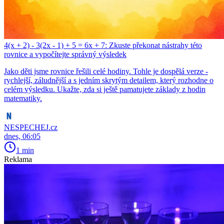
4(x + 2) - 3(2x - 1) + 5 = 6x + 7: Zkuste překonat nástrahy této
rovnice a vypočítejte správný výsledek
Jako děti jsme rovnice řešili celé hodiny. Tohle je dospělá verze -
rychlejší, záludnější a s jedním skrytým detailem, který rozhodne o
celém výsledku. Ukažte, zda si ještě pamatujete základy z hodin
matematiky.
NESPECHEJ.cz
dnes, 06:05
1 min
Reklama