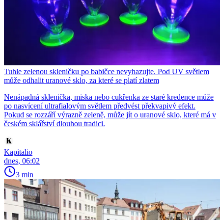
Tuhle zelenou skleničku po babičce nevyhazujte. Pod UV světlem
může odhalit uranové sklo, za které se platí zlatem
Nenápadná sklenička, miska nebo cukřenka ze staré kredence může
po nasvícení ultrafialovým světlem předvést překvapivý efekt.
Pokud se rozzáří výrazně zeleně, může jít o uranové sklo, které má v
českém sklářství dlouhou tradici.
Kapitalio
dnes, 06:02
3 min