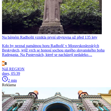
Na bájném Radhošti vznikla první ubytovna už před 135 lety
Kdo by neznal památnou horu Radhošť v Moravskoslezských
Beskydech, jejíž vrch se honosí sochou starého slovanského boha
Radegasta. Na Pustevnách, které se nacházejí nedaleko…
Náš REGION
dnes, 05:39
2 min
Reklama