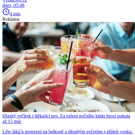
dnes, 05:48
4 min
Reklama
Hlasitý večírek i štěkající pes. Za rušení nočního klidu hrozí pokuta
až 15 tisíc
Léto láká k posezení na balkoně a dlouhým večerům s přáteli venku.