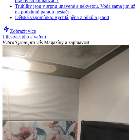
pracovišti klimatizaci?
Truhlíky jsou v srpnu unavené a nekvetou. Voda sama jim už
na podzimní parádu nestačí
Dětská vzpomínka: Rychlá pěna z bílků a jahod
Zobrazit více
Lifestyle
Jídlo a vaření
Vybrali jsme pro vás
Magazíny a zajímavosti