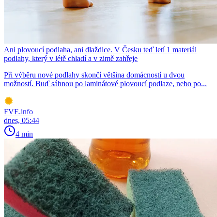
Ani plovoucí podlaha, ani dlaždice. V Česku teď letí 1 materiál
podlahy, který v létě chladí a v zimě zahřeje
Při výběru nové podlahy skončí většina domácností u dvou
možností. Buď sáhnou po laminátové plovoucí podlaze, nebo po...
FVE.info
dnes, 05:44
4 min