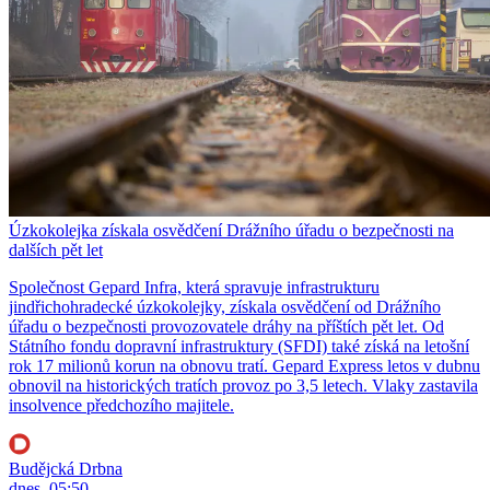
Úzkokolejka získala osvědčení Drážního úřadu o bezpečnosti na
dalších pět let
Společnost Gepard Infra, která spravuje infrastrukturu
jindřichohradecké úzkokolejky, získala osvědčení od Drážního
úřadu o bezpečnosti provozovatele dráhy na příštích pět let. Od
Státního fondu dopravní infrastruktury (SFDI) také získá na letošní
rok 17 milionů korun na obnovu tratí. Gepard Express letos v dubnu
obnovil na historických tratích provoz po 3,5 letech. Vlaky zastavila
insolvence předchozího majitele.
Budějcká Drbna
dnes, 05:50