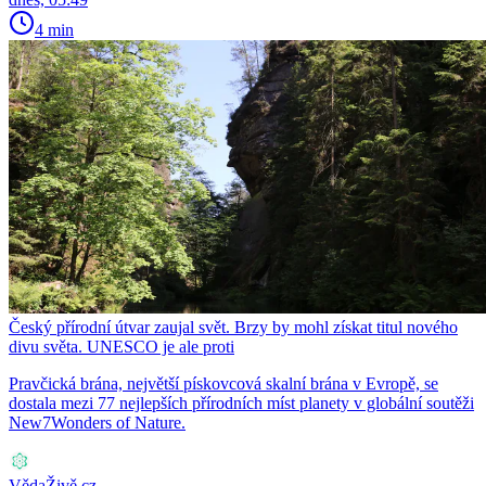
4 min
Český přírodní útvar zaujal svět. Brzy by mohl získat titul nového
divu světa. UNESCO je ale proti
Pravčická brána, největší pískovcová skalní brána v Evropě, se
dostala mezi 77 nejlepších přírodních míst planety v globální soutěži
New7Wonders of Nature.
VědaŽivě.cz