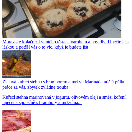
Moravské koláče z kynutého těsta s tvarohem a povidly: Upečte je s
láskou a potěší vás o to víc, když je budete jíst
Zlatavá kuřecí stehna s bramborem a mrkví: Marináda udělá půlku
práce za vás, zbytek zvládne trouba
Kuřecí stehna marinovaná v jogurtu, olivovém oleji a směsi koření,
upečená společně s brambory a mrkví na...