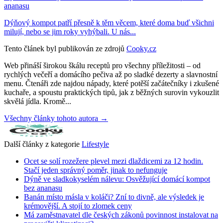
ananasu
Dýňový kompot patří přesně k těm věcem, které doma buď všichni
milují, nebo se jim roky vyhýbali. U nás...
Tento článek byl publikován ze zdrojů
Cooky.cz
Web přináší širokou škálu receptů pro všechny příležitosti – od
rychlých večeří a domácího pečiva až po sladké dezerty a slavnostní
menu. Čtenáři zde najdou nápady, které potěší začátečníky i zkušené
kuchaře, a spoustu praktických tipů, jak z běžných surovin vykouzlit
skvělá jídla. Kromě...
Všechny články tohoto autora →
Další články z kategorie
Lifestyle
Ocet se solí rozežere plevel mezi dlaždicemi za 12 hodin.
Stačí jeden správný poměr, jinak to nefunguje
Dýně ve sladkokyselém nálevu: Osvěžující domácí kompot
bez ananasu
Banán místo másla v koláči? Zní to divně, ale výsledek je
krémovější. A stojí to zlomek ceny
Má zaměstnavatel dle českých zákonů povinnost instalovat na