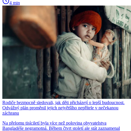
4 min
Rodiče bezmocně sledovali, jak děti přicházejí o lepší budoucnost.
Odvážný plán proměnil jejich největšího nepřítele v nečekanou
záchranu
Na přelomu tisíciletí byla více než polovina obyvatelstva
Bangladéše negramotná. Během čtvrt století ale stát zaznamenal