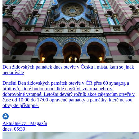
Den židovských památek dnes otevře v Česku i místa, kam se jinak
nepodíváte
Dnešní Den židovských památek otevře v ČR přes 60 synagog a
hřbitovů, které budou moci lidé navštívit zdarma nebo za
dobrovolné vstupné. Letošní devátý ročník akce zájemcům otevře v
čase od 10:00 do 17:00 opravené památky a památky, které nejsou
obvykle přístupné.
Aktuálně.cz - Magazín
dnes, 05:39