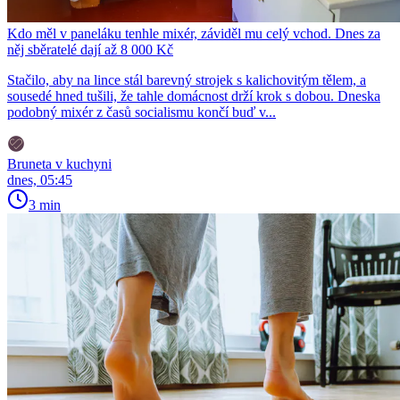
Kdo měl v paneláku tenhle mixér, záviděl mu celý vchod. Dnes za
něj sběratelé dají až 8 000 Kč
Stačilo, aby na lince stál barevný strojek s kalichovitým tělem, a
sousedé hned tušili, že tahle domácnost drží krok s dobou. Dneska
podobný mixér z časů socialismu končí buď v...
Bruneta v kuchyni
dnes, 05:45
3 min