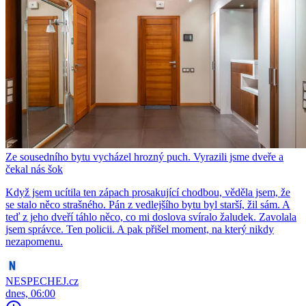
Ze sousedního bytu vycházel hrozný puch. Vyrazili jsme dveře a
čekal nás šok
Když jsem ucítila ten zápach prosakující chodbou, věděla jsem, že
se stalo něco strašného. Pán z vedlejšího bytu byl starší, žil sám. A
teď z jeho dveří táhlo něco, co mi doslova svíralo žaludek. Zavolala
jsem správce. Ten policii. A pak přišel moment, na který nikdy
nezapomenu.
NESPECHEJ.cz
dnes, 06:00