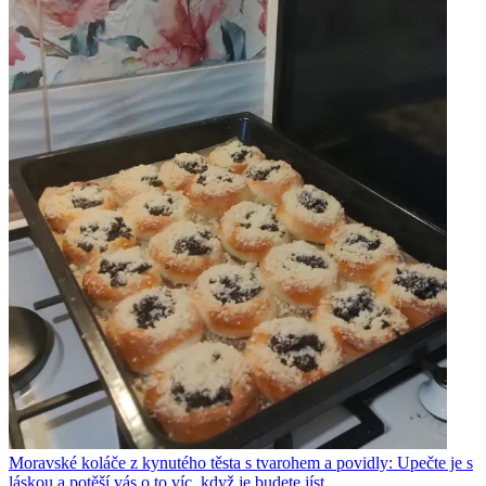
Moravské koláče z kynutého těsta s tvarohem a povidly: Upečte je s
láskou a potěší vás o to víc, když je budete jíst