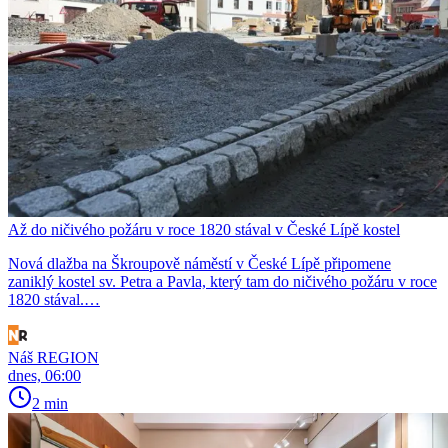
Až do ničivého požáru v roce 1820 stával v České Lípě kostel
Nová dlažba na Škroupově náměstí v České Lípě připomene
zaniklý kostel sv. Petra a Pavla, který tam do ničivého požáru v roce
1820 stával.…
Náš REGION
dnes, 06:00
2 min