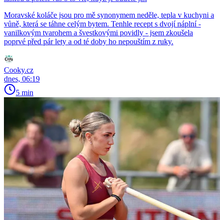
Moravské koláče jsou pro mě synonymem neděle, tepla v kuchyni a
vůně, která se táhne celým bytem. Tenhle recept s dvojí náplní -
vanilkovým tvarohem a švestkovými povidly - jsem zkoušela
poprvé před pár lety a od té doby ho nepouštím z ruky.
Cooky.cz
dnes, 06:19
5 min