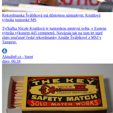
Rekordmanka Švábíková má důstojnou nástupkyni. Krutilová
vyhrála juniorské MS
Tyčkařka Nicole Krutilová je juniorskou mistryní světa, v Eugene
vyhrála výkonem 445 centimetrů. Navázala tak na osm let staré
zlato současné české rekordmanky Amálie Švábíkové z MSJ v
Tampere.
Aktuálně.cz - Sport
dnes, 06:18