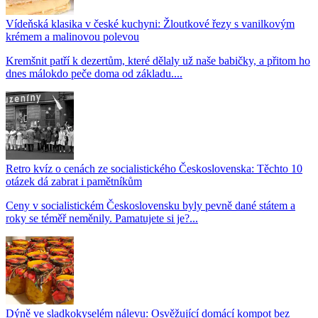
Vídeňská klasika v české kuchyni: Žloutkové řezy s vanilkovým
krémem a malinovou polevou
Kremšnit patří k dezertům, které dělaly už naše babičky, a přitom ho
dnes málokdo peče doma od základu....
Retro kvíz o cenách ze socialistického Československa: Těchto 10
otázek dá zabrat i pamětníkům
Ceny v socialistickém Československu byly pevně dané státem a
roky se téměř neměnily. Pamatujete si je?...
Dýně ve sladkokyselém nálevu: Osvěžující domácí kompot bez