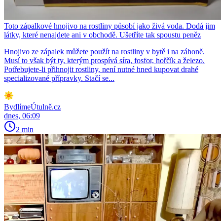
Toto zápalkové hnojivo na rostliny působí jako živá voda. Dodá jim
látky, které nenajdete ani v obchodě. Ušetříte tak spoustu peněz
Hnojivo ze zápalek můžete použít na rostliny v bytě i na záhoně.
Musí to však být ty, kterým prospívá síra, fosfor, hořčík a železo.
Potřebujete-li přihnojit rostliny, není nutné hned kupovat drahé
specializované přípravky. Stačí se...
BydlímeÚtulně.cz
dnes, 06:09
2 min