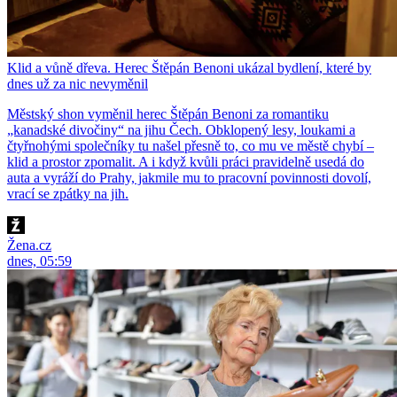
Klid a vůně dřeva. Herec Štěpán Benoni ukázal bydlení, které by
dnes už za nic nevyměnil
Městský shon vyměnil herec Štěpán Benoni za romantiku
„kanadské divočiny“ na jihu Čech. Obklopený lesy, loukami a
čtyřnohými společníky tu našel přesně to, co mu ve městě chybí –
klid a prostor zpomalit. A i když kvůli práci pravidelně usedá do
auta a vyráží do Prahy, jakmile mu to pracovní povinnosti dovolí,
vrací se zpátky na jih.
Žena.cz
dnes, 05:59