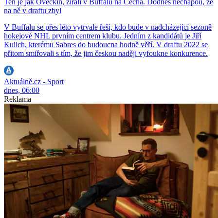
Ten je jak Ovečkin, zírali v Buffalu na Čecha. Dodnes nechápou, že
na ně v draftu zbyl
V Buffalu se přes léto vytrvale řeší, kdo bude v nadcházející sezoně
hokejové NHL prvním centrem klubu. Jedním z kandidátů je Jiří
Kulich, kterému Sabres do budoucna hodně věří. V draftu 2022 se
přitom smiřovali s tím, že jim českou naději vyfoukne konkurence.
Aktuálně.cz - Sport
dnes, 06:00
Reklama