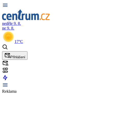
neděle 9. 8.
ne 9. 8.
17°C
Přihlášení
Reklama