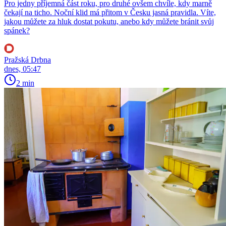
Pro jedny příjemná část roku, pro druhé ovšem chvíle, kdy marně
čekají na ticho. Noční klid má přitom v Česku jasná pravidla. Víte,
jakou můžete za hluk dostat pokutu, anebo kdy můžete bránit svůj
spánek?
Pražská Drbna
dnes, 05:47
2 min