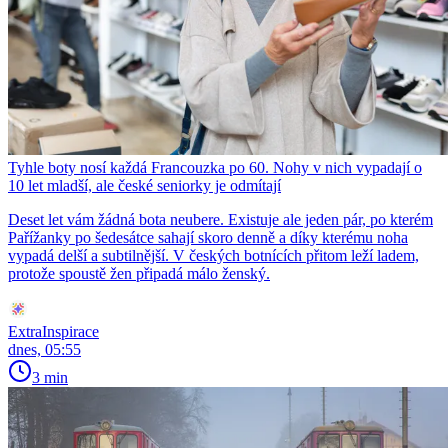
Tyhle boty nosí každá Francouzka po 60. Nohy v nich vypadají o
10 let mladší, ale české seniorky je odmítají
Deset let vám žádná bota neubere. Existuje ale jeden pár, po kterém
Pařížanky po šedesátce sahají skoro denně a díky kterému noha
vypadá delší a subtilnější. V českých botnících přitom leží ladem,
protože spoustě žen připadá málo ženský.
ExtraInspirace
dnes, 05:55
3 min