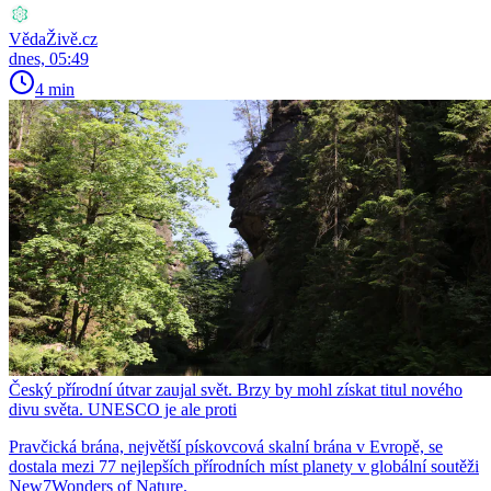
VědaŽivě.cz
dnes, 05:49
4 min
Český přírodní útvar zaujal svět. Brzy by mohl získat titul nového
divu světa. UNESCO je ale proti
Pravčická brána, největší pískovcová skalní brána v Evropě, se
dostala mezi 77 nejlepších přírodních míst planety v globální soutěži
New7Wonders of Nature.