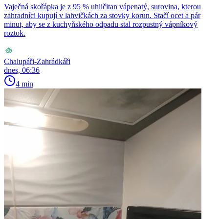
Vaječná skořápka je z 95 % uhličitan vápenatý, surovina, kterou
zahradníci kupují v lahvičkách za stovky korun. Stačí ocet a pár
minut, aby se z kuchyňského odpadu stal rozpustný vápníkový
roztok.
Chalupáři-Zahrádkáři
dnes, 06:36
4 min