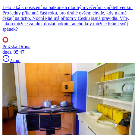
Léto láká k posezení na balkoně a dlouhým večerům s přáteli venku.
Pro jedny příjemná část roku, pro druhé ovšem chvíle, kdy marně
čekají na ticho. Noční klid má přitom v Česku jasná pravidla. Víte,
jakou můžete za hluk dostat pokutu, anebo kdy můžete bránit svůj
spánek?
Pražská Drbna
dnes, 05:47
2 min