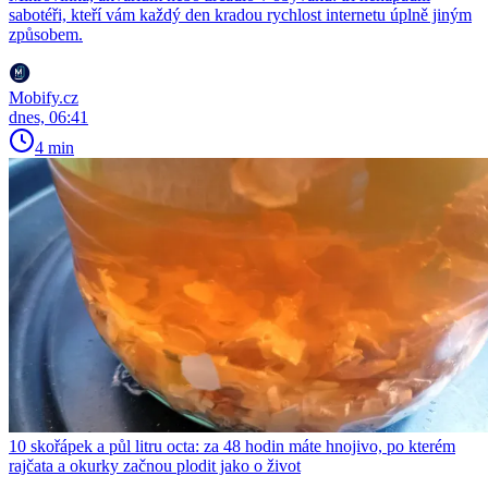
sabotéři, kteří vám každý den kradou rychlost internetu úplně jiným
způsobem.
Mobify.cz
dnes, 06:41
4 min
10 skořápek a půl litru octa: za 48 hodin máte hnojivo, po kterém
rajčata a okurky začnou plodit jako o život