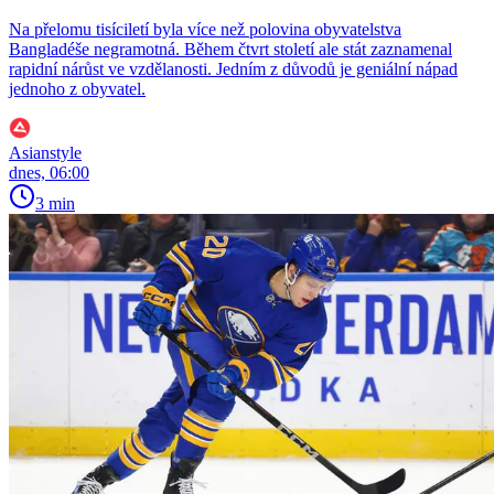
Na přelomu tisíciletí byla více než polovina obyvatelstva
Bangladéše negramotná. Během čtvrt století ale stát zaznamenal
rapidní nárůst ve vzdělanosti. Jedním z důvodů je geniální nápad
jednoho z obyvatel.
Asianstyle
dnes, 06:00
3 min