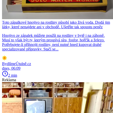
Toto zápalkové hnojivo na rostliny působí jako živá voda. Dodá jim
látky, které nenajdete ani v obchodě. Ušetříte tak spoustu peněz
Hnojivo ze zápalek můžete použít na rostliny v bytě i na záhoně.
Musí to však být ty, kterým prospívá síra, fosfor, hořčík a železo.
Potřebujete-li přihnojit rostliny, není nutné hned kupovat drahé
specializované přípravky. Stačí se...
BydlímeÚtulně.cz
dnes, 06:09
2 min
Reklama