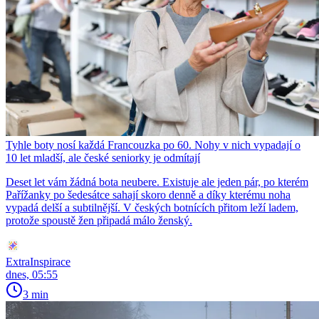
Tyhle boty nosí každá Francouzka po 60. Nohy v nich vypadají o
10 let mladší, ale české seniorky je odmítají
Deset let vám žádná bota neubere. Existuje ale jeden pár, po kterém
Pařížanky po šedesátce sahají skoro denně a díky kterému noha
vypadá delší a subtilnější. V českých botnících přitom leží ladem,
protože spoustě žen připadá málo ženský.
ExtraInspirace
dnes, 05:55
3 min