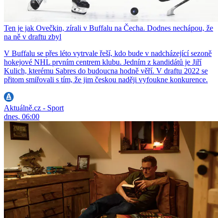
Ten je jak Ovečkin, zírali v Buffalu na Čecha. Dodnes nechápou, že
na ně v draftu zbyl
V Buffalu se přes léto vytrvale řeší, kdo bude v nadcházející sezoně
hokejové NHL prvním centrem klubu. Jedním z kandidátů je Jiří
Kulich, kterému Sabres do budoucna hodně věří. V draftu 2022 se
přitom smiřovali s tím, že jim českou naději vyfoukne konkurence.
Aktuálně.cz - Sport
dnes, 06:00