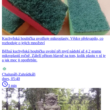
Kuchyňská houbička uvolňuje mikroplasty. Vědce překvapilo, co
rozhoduje o jejich množství
Běžná kuchyňská houbička uvolní při mytí nádobí až 4,2 gramu
mikroplastů ročně. Záleží přitom hlavně na tom, kolik plastu v ní je
a jak moc ji opotřebíte.
Chalupáři-Zahrádkáři
dnes, 05:40
3 min