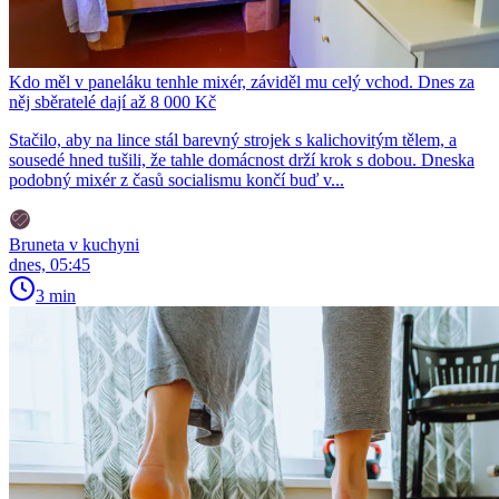
Kdo měl v paneláku tenhle mixér, záviděl mu celý vchod. Dnes za
něj sběratelé dají až 8 000 Kč
Stačilo, aby na lince stál barevný strojek s kalichovitým tělem, a
sousedé hned tušili, že tahle domácnost drží krok s dobou. Dneska
podobný mixér z časů socialismu končí buď v...
Bruneta v kuchyni
dnes, 05:45
3 min