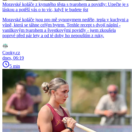
Moravské koláče z kynutého těsta s tvarohem a povidly: Upečte je s
láskou a potěší vás o to víc, když je budete jíst
Moravské koláče jsou pro mě synonymem neděle, tepla v kuchyni a
vůně, která se táhne celým bytem. Tenhle recept s dvojí náplní -
vanilkovým tvarohem a švestkovými povidly - jsem zkoušela
poprvé před pár lety a od té doby ho nepouštím z ruky.
Cooky.cz
dnes, 06:19
5 min