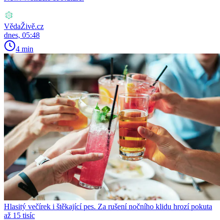
VědaŽivě.cz
dnes, 05:48
4 min
Hlasitý večírek i štěkající pes. Za rušení nočního klidu hrozí pokuta
až 15 tisíc