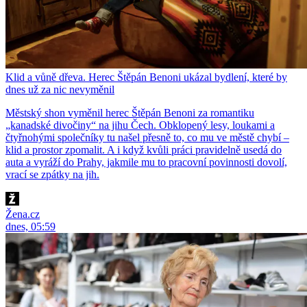
Klid a vůně dřeva. Herec Štěpán Benoni ukázal bydlení, které by
dnes už za nic nevyměnil
Městský shon vyměnil herec Štěpán Benoni za romantiku
„kanadské divočiny“ na jihu Čech. Obklopený lesy, loukami a
čtyřnohými společníky tu našel přesně to, co mu ve městě chybí –
klid a prostor zpomalit. A i když kvůli práci pravidelně usedá do
auta a vyráží do Prahy, jakmile mu to pracovní povinnosti dovolí,
vrací se zpátky na jih.
Žena.cz
dnes, 05:59