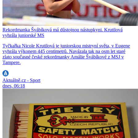
Rekordmanka Švábíková má důstojnou nástupkyni. Krutilová
vyhrála juniorské MS
Tyčkařka Nicole Krutilová je juniorskou mistryní světa, v Eugene
vyhrála výkonem 445 centimetrů. Navázala tak na osm let staré
zlato současné české rekordmanky Amálie Švábíkové z MSJ v
Tampere.
Aktuálně.cz - Sport
dnes, 06:18