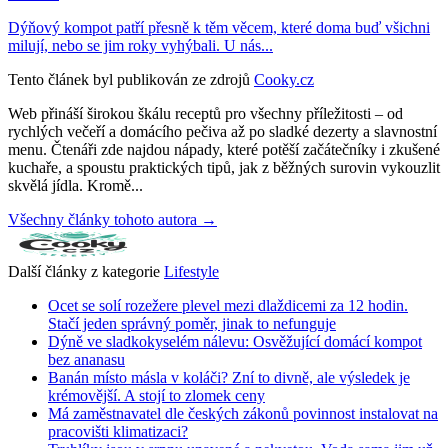
Dýňový kompot patří přesně k těm věcem, které doma buď všichni
milují, nebo se jim roky vyhýbali. U nás...
Tento článek byl publikován ze zdrojů
Cooky.cz
Web přináší širokou škálu receptů pro všechny příležitosti – od
rychlých večeří a domácího pečiva až po sladké dezerty a slavnostní
menu. Čtenáři zde najdou nápady, které potěší začátečníky i zkušené
kuchaře, a spoustu praktických tipů, jak z běžných surovin vykouzlit
skvělá jídla. Kromě...
Všechny články tohoto autora →
Další články z kategorie
Lifestyle
Ocet se solí rozežere plevel mezi dlaždicemi za 12 hodin.
Stačí jeden správný poměr, jinak to nefunguje
Dýně ve sladkokyselém nálevu: Osvěžující domácí kompot
bez ananasu
Banán místo másla v koláči? Zní to divně, ale výsledek je
krémovější. A stojí to zlomek ceny
Má zaměstnavatel dle českých zákonů povinnost instalovat na
pracovišti klimatizaci?