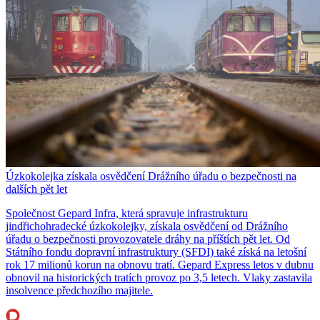
Úzkokolejka získala osvědčení Drážního úřadu o bezpečnosti na
dalších pět let
Společnost Gepard Infra, která spravuje infrastrukturu
jindřichohradecké úzkokolejky, získala osvědčení od Drážního
úřadu o bezpečnosti provozovatele dráhy na příštích pět let. Od
Státního fondu dopravní infrastruktury (SFDI) také získá na letošní
rok 17 milionů korun na obnovu tratí. Gepard Express letos v dubnu
obnovil na historických tratích provoz po 3,5 letech. Vlaky zastavila
insolvence předchozího majitele.