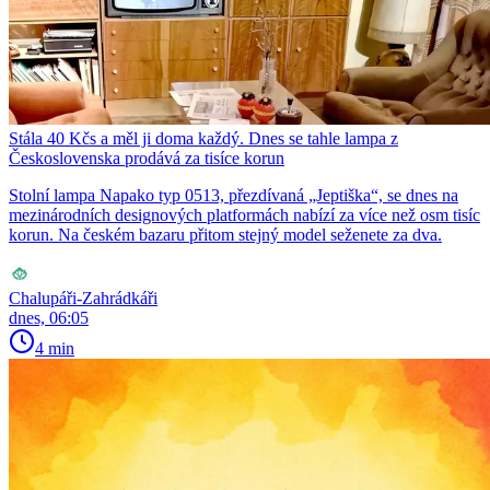
Stála 40 Kčs a měl ji doma každý. Dnes se tahle lampa z
Československa prodává za tisíce korun
Stolní lampa Napako typ 0513, přezdívaná „Jeptiška“, se dnes na
mezinárodních designových platformách nabízí za více než osm tisíc
korun. Na českém bazaru přitom stejný model seženete za dva.
Chalupáři-Zahrádkáři
dnes, 06:05
4 min