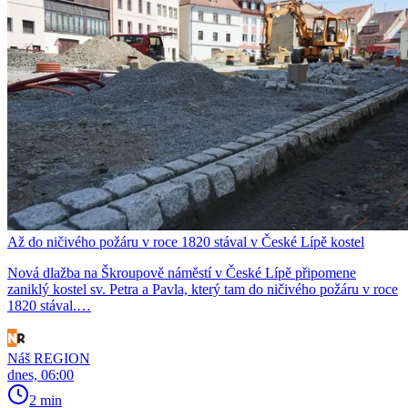
Až do ničivého požáru v roce 1820 stával v České Lípě kostel
Nová dlažba na Škroupově náměstí v České Lípě připomene
zaniklý kostel sv. Petra a Pavla, který tam do ničivého požáru v roce
1820 stával.…
Náš REGION
dnes, 06:00
2 min