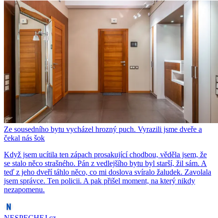
Ze sousedního bytu vycházel hrozný puch. Vyrazili jsme dveře a
čekal nás šok
Když jsem ucítila ten zápach prosakující chodbou, věděla jsem, že
se stalo něco strašného. Pán z vedlejšího bytu byl starší, žil sám. A
teď z jeho dveří táhlo něco, co mi doslova svíralo žaludek. Zavolala
jsem správce. Ten policii. A pak přišel moment, na který nikdy
nezapomenu.
NESPECHEJ.cz