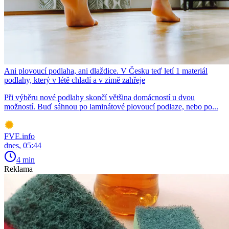
Ani plovoucí podlaha, ani dlaždice. V Česku teď letí 1 materiál
podlahy, který v létě chladí a v zimě zahřeje
Při výběru nové podlahy skončí většina domácností u dvou
možností. Buď sáhnou po laminátové plovoucí podlaze, nebo po...
FVE.info
dnes, 05:44
4 min
Reklama