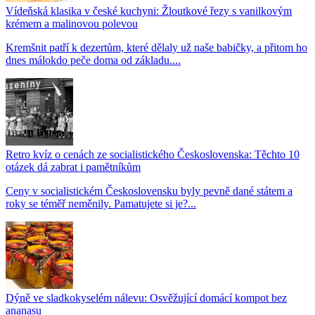
Vídeňská klasika v české kuchyni: Žloutkové řezy s vanilkovým
krémem a malinovou polevou
Kremšnit patří k dezertům, které dělaly už naše babičky, a přitom ho
dnes málokdo peče doma od základu....
Retro kvíz o cenách ze socialistického Československa: Těchto 10
otázek dá zabrat i pamětníkům
Ceny v socialistickém Československu byly pevně dané státem a
roky se téměř neměnily. Pamatujete si je?...
Dýně ve sladkokyselém nálevu: Osvěžující domácí kompot bez
ananasu