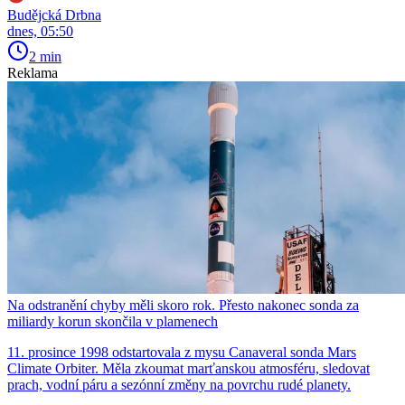
Budějcká Drbna
dnes, 05:50
2 min
Reklama
Na odstranění chyby měli skoro rok. Přesto nakonec sonda za
miliardy korun skončila v plamenech
11. prosince 1998 odstartovala z mysu Canaveral sonda Mars
Climate Orbiter. Měla zkoumat marťanskou atmosféru, sledovat
prach, vodní páru a sezónní změny na povrchu rudé planety.