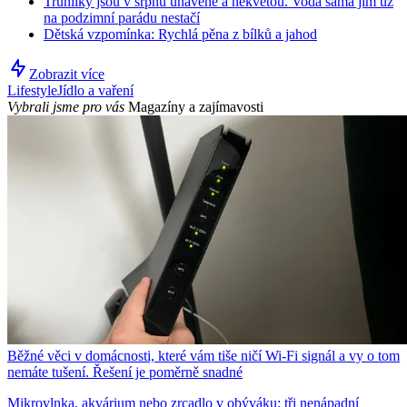
Truhlíky jsou v srpnu unavené a nekvetou. Voda sama jim už
na podzimní parádu nestačí
Dětská vzpomínka: Rychlá pěna z bílků a jahod
Zobrazit více
Lifestyle
Jídlo a vaření
Vybrali jsme pro vás
Magazíny a zajímavosti
Běžné věci v domácnosti, které vám tiše ničí Wi-Fi signál a vy o tom
nemáte tušení. Řešení je poměrně snadné
Mikrovlnka, akvárium nebo zrcadlo v obýváku: tři nenápadní