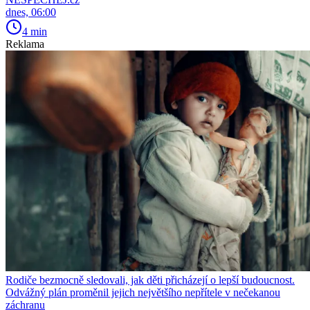
dnes, 06:00
4 min
Reklama
Rodiče bezmocně sledovali, jak děti přicházejí o lepší budoucnost.
Odvážný plán proměnil jejich největšího nepřítele v nečekanou
záchranu