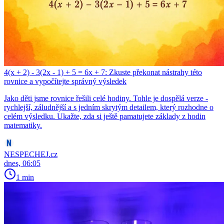
4(x + 2) - 3(2x - 1) + 5 = 6x + 7: Zkuste překonat nástrahy této
rovnice a vypočítejte správný výsledek
Jako děti jsme rovnice řešili celé hodiny. Tohle je dospělá verze -
rychlejší, záludnější a s jedním skrytým detailem, který rozhodne o
celém výsledku. Ukažte, zda si ještě pamatujete základy z hodin
matematiky.
NESPECHEJ.cz
dnes, 06:05
1 min