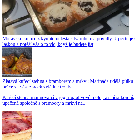
Moravské koláče z kynutého těsta s tvarohem a povidly: Upečte je s
láskou a potěší vás o to víc, když je budete jíst
Zlatavá kuřecí stehna s bramborem a mrkví: Marináda udělá půlku
práce za vás, zbytek zvládne trouba
Kuřecí stehna marinovaná v jogurtu, olivovém oleji a směsi koření,
upečená společně s brambory a mrkví na...