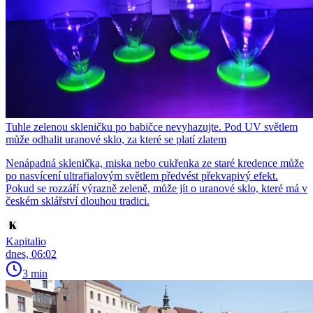
Tuhle zelenou skleničku po babičce nevyhazujte. Pod UV světlem
může odhalit uranové sklo, za které se platí zlatem
Nenápadná sklenička, miska nebo cukřenka ze staré kredence může
po nasvícení ultrafialovým světlem předvést překvapivý efekt.
Pokud se rozzáří výrazně zeleně, může jít o uranové sklo, které má v
českém sklářství dlouhou tradici.
Kapitalio
dnes, 06:02
3 min