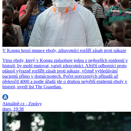
V Kongu hrozí mutace eboly, zdravotníci rozšíří zásah proti nákaze
Virus eboly, který v Kongu způsobuje jednu z nejhorších epidemií v
historii, by mohl mutovat, varují zdravotníci. Afričtí odborníci proto
plánují výrazně rozšířit zásah proti nákaze, včetně vyhledávání
pacientů přímo v domácnostech. Počet potvrzených případů už
překročil 4000 a podle úřadů jde o druhou největší epidemii eboly v
historii, uvedl list The Guardian.
Aktuálně.cz - Zprávy
dnes, 19:38