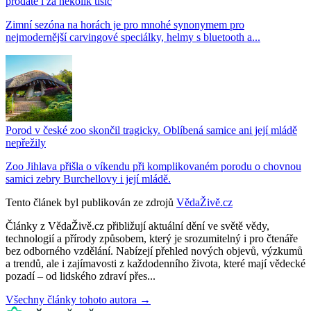
prodáte i za několik tisíc
Zimní sezóna na horách je pro mnohé synonymem pro
nejmodernější carvingové speciálky, helmy s bluetooth a...
Porod v české zoo skončil tragicky. Oblíbená samice ani její mládě
nepřežily
Zoo Jihlava přišla o víkendu při komplikovaném porodu o chovnou
samici zebry Burchellovy i její mládě.
Tento článek byl publikován ze zdrojů
VědaŽivě.cz
Články z VědaŽivě.cz přibližují aktuální dění ve světě vědy,
technologií a přírody způsobem, který je srozumitelný i pro čtenáře
bez odborného vzdělání. Nabízejí přehled nových objevů, výzkumů
a trendů, ale i zajímavosti z každodenního života, které mají vědecké
pozadí – od lidského zdraví přes...
Všechny články tohoto autora →