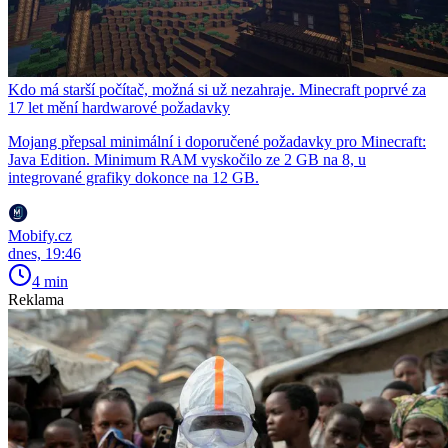
Kdo má starší počítač, možná si už nezahraje. Minecraft poprvé za
17 let mění hardwarové požadavky
Mojang přepsal minimální i doporučené požadavky pro Minecraft:
Java Edition. Minimum RAM vyskočilo ze 2 GB na 8, u
integrované grafiky dokonce na 12 GB.
Mobify.cz
dnes, 19:46
4 min
Reklama