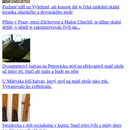
Pražané míří na Vyšehrad, ale kousek dál je čeká unikátní skalní
kronika silurského a devonského moře
Přímo v Praze, mezi Zlíchovem a Malou Chuchlí, se táhne skalní
defilé, v němž je zakonzervován čtyři sta...
Dvoumetrový balvan na Petrovicku stojí na překvapivě malé ploše
už tisíce let. Stačí ale málo a bude po něm
U Milevska leží balvan, který stojí na malé ploše jako trik.
Vytvarovalo ho zvětrávání.
Sjezdovka z dob socialismu v kurzu: Staré retro lyže z půdy dnes