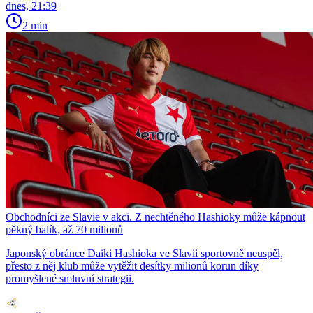
dnes, 21:39
2 min
Obchodníci ze Slavie v akci. Z nechtěného Hashioky může kápnout
pěkný balík, až 70 milionů
Japonský obránce Daiki Hashioka ve Slavii sportovně neuspěl,
přesto z něj klub může vytěžit desítky milionů korun díky
promyšlené smluvní strategii.