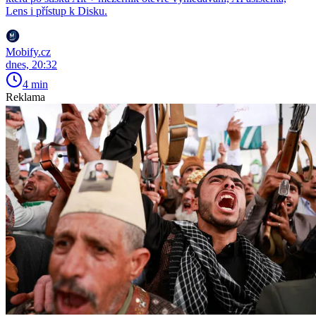
Lens i přístup k Disku.
Mobify.cz
dnes, 20:32
4 min
Reklama