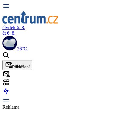
čtvrtek 6. 8.
čt 6. 8.
26°C
Přihlášení
Reklama