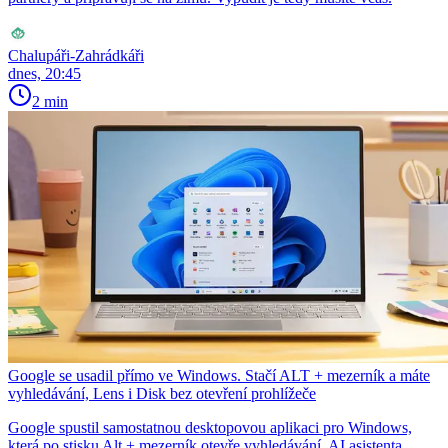
Chalupáři-Zahrádkáři
dnes, 20:45
2 min
Google se usadil přímo ve Windows. Stačí ALT + mezerník a máte
vyhledávání, Lens i Disk bez otevření prohlížeče
Google spustil samostatnou desktopovou aplikaci pro Windows,
která po stisku Alt + mezerník otevře vyhledávání, AI asistenta,