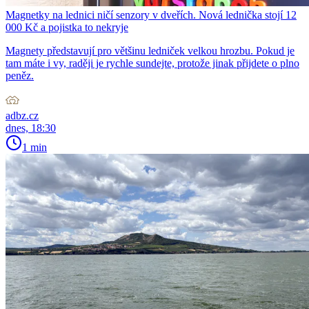
Magnetky na lednici ničí senzory v dveřích. Nová lednička stojí 12
000 Kč a pojistka to nekryje
Magnety představují pro většinu ledniček velkou hrozbu. Pokud je
tam máte i vy, raději je rychle sundejte, protože jinak přijdete o plno
peněz.
adbz.cz
dnes, 18:30
1 min