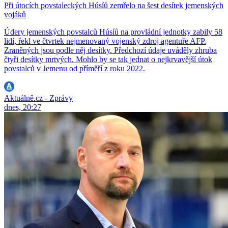
Při útocích povstaleckých Húsíů zemřelo na šest desítek jemenských
vojáků
Údery jemenských povstalců Húsíů na provládní jednotky zabily 58
lidí, řekl ve čtvrtek nejmenovaný vojenský zdroj agentuře AFP.
Zraněných jsou podle něj desítky. Předchozí údaje uváděly zhruba
čtyři desítky mrtvých. Mohlo by se tak jednat o nejkrvavější útok
povstalců v Jemenu od příměří z roku 2022.
Aktuálně.cz - Zprávy
dnes, 20:27