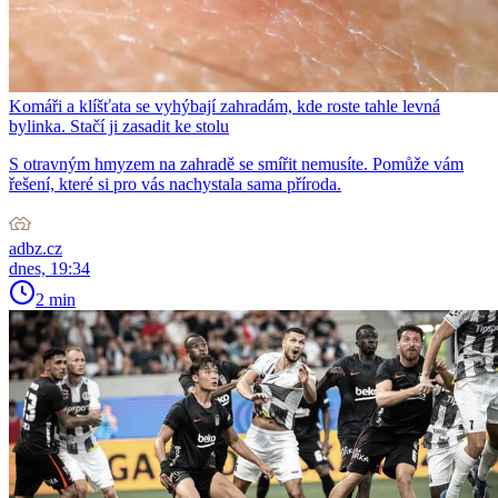
Komáři a klíšťata se vyhýbají zahradám, kde roste tahle levná
bylinka. Stačí ji zasadit ke stolu
S otravným hmyzem na zahradě se smířit nemusíte. Pomůže vám
řešení, které si pro vás nachystala sama příroda.
adbz.cz
dnes, 19:34
2 min