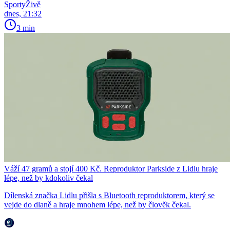
SportyŽivě
dnes, 21:32
3 min
Váží 47 gramů a stojí 400 Kč. Reproduktor Parkside z Lidlu hraje
lépe, než by kdokoliv čekal
Dílenská značka Lidlu přišla s Bluetooth reproduktorem, který se
vejde do dlaně a hraje mnohem lépe, než by člověk čekal.