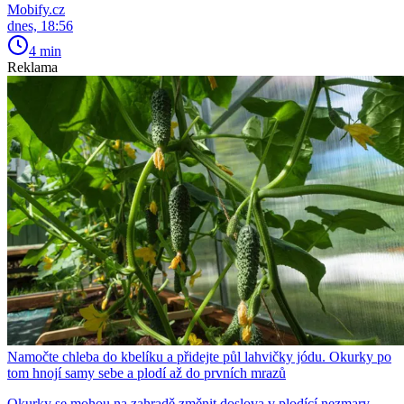
Mobify.cz
dnes, 18:56
4 min
Reklama
Namočte chleba do kbelíku a přidejte půl lahvičky jódu. Okurky po
tom hnojí samy sebe a plodí až do prvních mrazů
Okurky se mohou na zahradě změnit doslova v plodící nezmary.