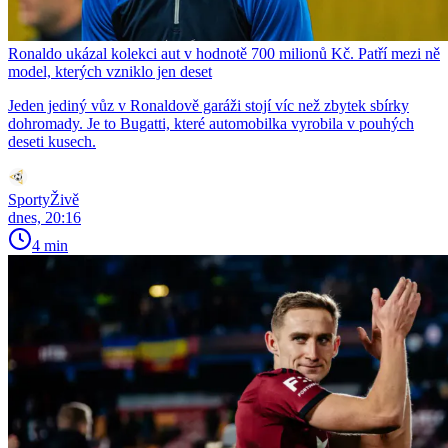
Ronaldo ukázal kolekci aut v hodnotě 700 milionů Kč. Patří mezi ně
model, kterých vzniklo jen deset
Jeden jediný vůz v Ronaldově garáži stojí víc než zbytek sbírky
dohromady. Je to Bugatti, které automobilka vyrobila v pouhých
deseti kusech.
SportyŽivě
dnes, 20:16
4 min