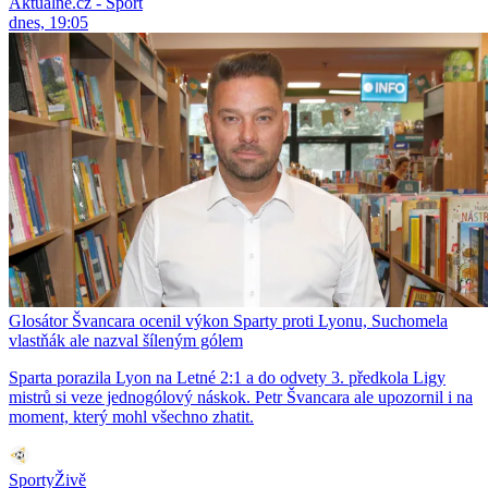
Aktuálně.cz - Sport
dnes, 19:05
Glosátor Švancara ocenil výkon Sparty proti Lyonu, Suchomela
vlastňák ale nazval šíleným gólem
Sparta porazila Lyon na Letné 2:1 a do odvety 3. předkola Ligy
mistrů si veze jednogólový náskok. Petr Švancara ale upozornil i na
moment, který mohl všechno zhatit.
SportyŽivě