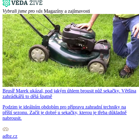
Vybrali jsme pro vás
Magazíny a zajímavosti
Brusíř Marek ukázal, pod jakým úhlem brousit nůž sekačky. Většina
zahrádkářů to dělá špatně
Podzim je ideálním obdobím pro přípravu zahradní techniky na
příští sezonu. Začít je dobré u sekačky, kterou je třeba důkladně
nabrousit.
adbz.cz