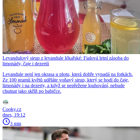
Levandulový sirup z levandule lékařské: Fialová letní zásoba do
limonády, čaje i dezertů
Levandule není jen okrasa u plotu, která dobře vypadá na fotkách.
Ze 100 gramů květů uděláte voňavý sirup, který se hodí do čaje,
limonády i na dezerty, a když se nepřežene louhování, nebude
chutnat jako skříň po babičce.
Cooky.cz
dnes, 19:12
3 min