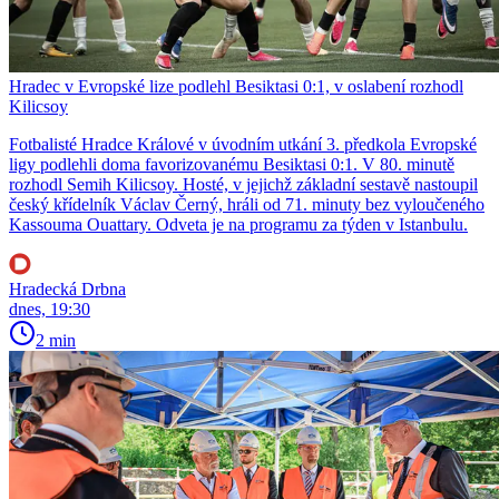
Hradec v Evropské lize podlehl Besiktasi 0:1, v oslabení rozhodl
Kilicsoy
Fotbalisté Hradce Králové v úvodním utkání 3. předkola Evropské
ligy podlehli doma favorizovanému Besiktasi 0:1. V 80. minutě
rozhodl Semih Kilicsoy. Hosté, v jejichž základní sestavě nastoupil
český křídelník Václav Černý, hráli od 71. minuty bez vyloučeného
Kassouma Ouattary. Odveta je na programu za týden v Istanbulu.
Hradecká Drbna
dnes, 19:30
2 min