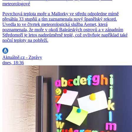
meteorologové
Povrchová teplota moře u Mallorky ve středu odpoledne mírně
přesáhla 33 stupňů a tím zaznamenala nový španělský rekord.
Uvedla to ve čtvrtek meteorologická služba Aemet, která
poznamenala, že moře v okolí Baleárských ostrovů a v západním
Středomoří je letos nadprůměrně teplé, což ovlivňuje například také
noční teploty na pobřeží.
Aktuálně.cz - Zprávy
dnes, 18:36