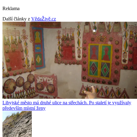
Reklama
Další články z
VědaŽivě.cz
Libyjské město má druhé ulice na střechách. Po staletí je využívaly
především místní ženy