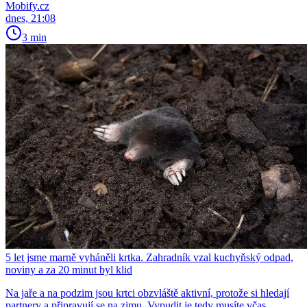
Mobify.cz
dnes, 21:08
3 min
5 let jsme marně vyháněli krtka. Zahradník vzal kuchyňský odpad,
noviny a za 20 minut byl klid
Na jaře a na podzim jsou krtci obzvláště aktivní, protože si hledají
partnery a připravují se na zimu. Vypudit je tedy musíte včas.