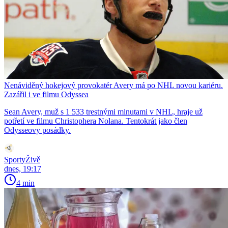
Nenáviděný hokejový provokatér Avery má po NHL novou kariéru.
Zazářil i ve filmu Odyssea
Sean Avery, muž s 1 533 trestnými minutami v NHL, hraje už
potřetí ve filmu Christophera Nolana. Tentokrát jako člen
Odysseovy posádky.
SportyŽivě
dnes, 19:17
4 min