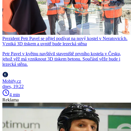
Prezident Petr Pavel se přijel podívat na nový kostel v Neratovicích.
Vzniká 3D tiskem a uvnitř bude lezecká stěna
Petr Pavel v květnu navštívil staveniště prvního kostela v Česku,
jehož věž má vzniknout 3D tiskem betonu. Součástí věže bude i
lezecká stěna.
Mobify.cz
dnes, 19:22
4 min
Reklama