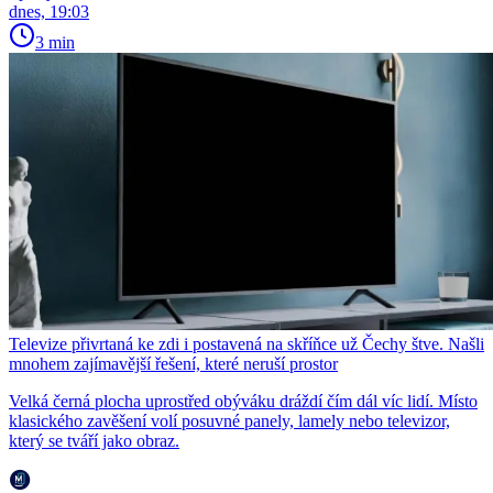
dnes, 19:03
3 min
Televize přivrtaná ke zdi i postavená na skříňce už Čechy štve. Našli
mnohem zajímavější řešení, které neruší prostor
Velká černá plocha uprostřed obýváku dráždí čím dál víc lidí. Místo
klasického zavěšení volí posuvné panely, lamely nebo televizor,
který se tváří jako obraz.