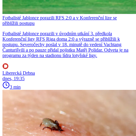
Fotbalisté Jablonce porazili RFS 2:0 a v Konferenční lize se
přiblížili postupu
Fotbalisté Jablonce porazili v úvodním utkání 3. předkola
Konferenční ligy RFS Riga doma 2:0 a výrazně se přiblížili k
postupu. Severočechy poslal v 18. minutě do vedení Vachtang
Čanturišvili a po pauze přidal pojistku Matěj Polidar. Odveta je na
programu za týden na stadionu lídra lotyšské ligy.
Liberecká Drbna
dnes, 19:35
3 min