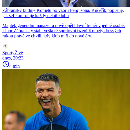
Zábranský buduje Kometu po vzoru Fergusona. Kučeřík popisuje,
jak šéf kontroluje každý detail klubu
Majitel, generální manažer a nově opět hlavní trenér v jedné osobě.
Libor Zábranský stáhl veškeré sportovní řízení Komety do svých
rukou právě ve chvíli, kdy klub míří do nové éry.
SportyŽivě
dnes, 20:23
4 min