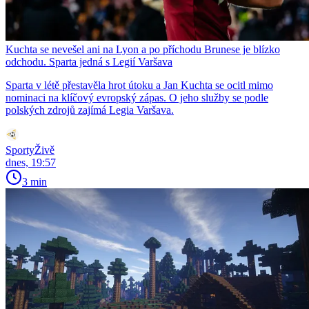
Kuchta se nevešel ani na Lyon a po příchodu Brunese je blízko
odchodu. Sparta jedná s Legií Varšava
Sparta v létě přestavěla hrot útoku a Jan Kuchta se ocitl mimo
nominaci na klíčový evropský zápas. O jeho služby se podle
polských zdrojů zajímá Legia Varšava.
SportyŽivě
dnes, 19:57
3 min