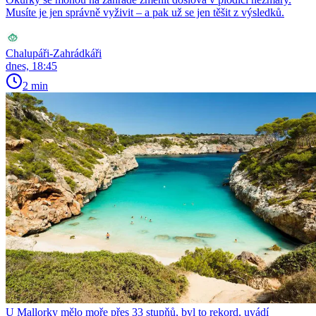
Musíte je jen správně vyživit – a pak už se jen těšit z výsledků.
Chalupáři-Zahrádkáři
dnes, 18:45
2 min
U Mallorky mělo moře přes 33 stupňů, byl to rekord, uvádí