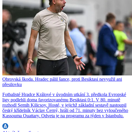
Obrovská škoda. Hradec pálil šance, proti Besiktasi nevyužil ani
přesilovku
Fotbalisté Hradce Králové v úvodním utkání 3. předkola Evropské
ligy podlehli doma favorizovanému Besiktasi 0:1. V 80. minutě
rozhodl Semih Kilicsoy. Hosté, v jejichž základní sestavě nastoupil
český křídelník Václav Černý, hráli od 71. minuty bez vyloučeného
Kassouma Ouattary. Odveta je na programu za týden v Istanbulu.