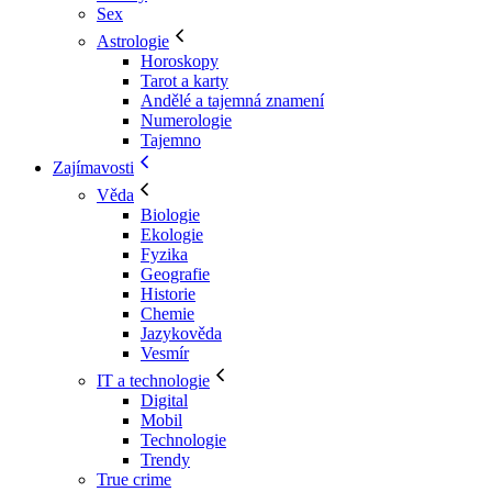
Sex
Astrologie
Horoskopy
Tarot a karty
Andělé a tajemná znamení
Numerologie
Tajemno
Zajímavosti
Věda
Biologie
Ekologie
Fyzika
Geografie
Historie
Chemie
Jazykověda
Vesmír
IT a technologie
Digital
Mobil
Technologie
Trendy
True crime