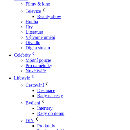
Filmy & kino
Televize
Reality show
Hudba
Hry
Literatura
Výtvarné umění
Divadlo
Digi a stream
Celebrity
Módní policie
Pro pamětníky
Nové tváře
Lifestyle
Cestování
Destinace
Rady na cesty
Bydlení
Interiery
Rady do domu
DIY
Pro kutily