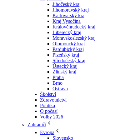
Jihočeský kraj
Jihomoravský kraj
Karlovarský kraj
Kraj Vysočina
Králověhradecký kraj
Liberecký kraj
Moravskoslezský kraj
Olomoucký kraj
Pardubický kraj
Plzeňský kraj
Středočeský kraj
Ústecký kraj
Zlínský kraj
Praha
Brno
Ostrava
Školství
Zdravotnictví
Politika
O počasí
Volby 2026
Zahraničí
Evropa
Slovensko