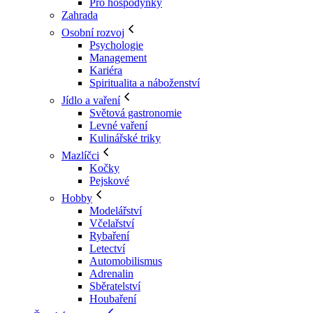
Pro hospodyňky
Zahrada
Osobní rozvoj
Psychologie
Management
Kariéra
Spiritualita a náboženství
Jídlo a vaření
Světová gastronomie
Levné vaření
Kulinářské triky
Mazlíčci
Kočky
Pejskové
Hobby
Modelářství
Včelařství
Rybaření
Letectví
Automobilismus
Adrenalin
Sběratelství
Houbaření