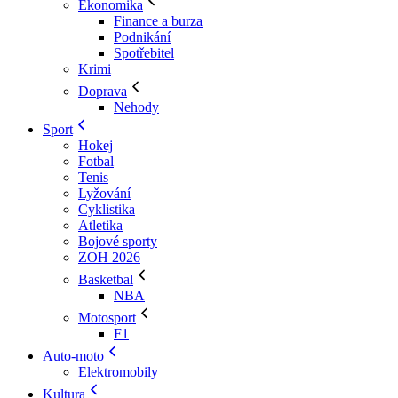
Ekonomika
Finance a burza
Podnikání
Spotřebitel
Krimi
Doprava
Nehody
Sport
Hokej
Fotbal
Tenis
Lyžování
Cyklistika
Atletika
Bojové sporty
ZOH 2026
Basketbal
NBA
Motosport
F1
Auto-moto
Elektromobily
Kultura