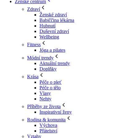
Ženské centrum
Zdraví
Ženské zdraví
Babiččina lékárna
Hubnutí
Duševní zdraví
Wellbeing
Fitness
Jóga a pilates
Módní trendy
Aktuální trendy
Doplňky
Krása
Péče o pleť
Péče o tělo
Vlasy
Nehty
Příběhy ze života
Inspirativní ženy
Rodina & komunita
Výchova
Přátelství
Vztahy