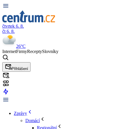
čtvrtek 6. 8.
čt 6. 8.
26°C
Internet
Firmy
Recepty
Slovníky
Přihlášení
Zprávy
Domácí
Regionální