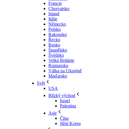
Francie
Chorvatsko
Island
Itálie
Německo
Polsko
Rakousko
Řecko
Rusko
Španělsko
Švédsko
Velká Británie
Rumunsko
Válka na Ukrajině
Maďarsko
Svět
USA
Blízký východ
Izrael
Palestina
Asie
Čína
Jižní Korea