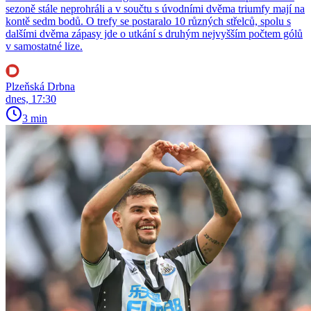
sezoně stále neprohráli a v součtu s úvodními dvěma triumfy mají na
kontě sedm bodů. O trefy se postaralo 10 různých střelců, spolu s
dalšími dvěma zápasy jde o utkání s druhým nejvyšším počtem gólů
v samostatné lize.
Plzeňská Drbna
dnes, 17:30
3 min