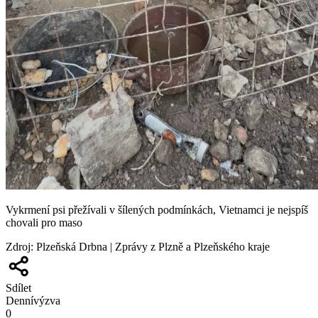
Vykrmení psi přežívali v šílených podmínkách, Vietnamci je nejspíš
chovali pro maso
Zdroj
:
Plzeňská Drbna | Zprávy z Plzně a Plzeňského kraje
Sdílet
Denní
výzva
0