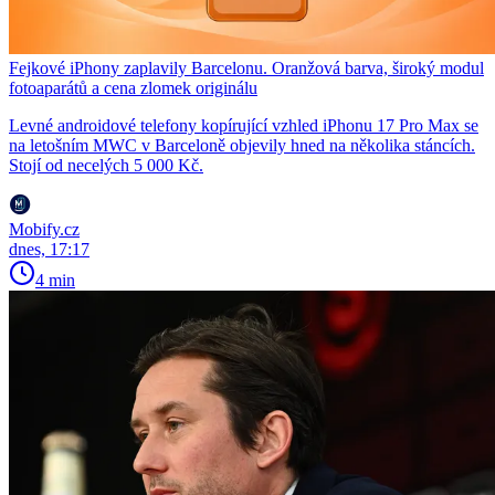
Fejkové iPhony zaplavily Barcelonu. Oranžová barva, široký modul
fotoaparátů a cena zlomek originálu
Levné androidové telefony kopírující vzhled iPhonu 17 Pro Max se
na letošním MWC v Barceloně objevily hned na několika stáncích.
Stojí od necelých 5 000 Kč.
Mobify.cz
dnes, 17:17
4 min