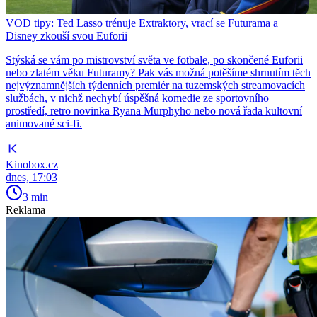
VOD tipy: Ted Lasso trénuje Extraktory, vrací se Futurama a
Disney zkouší svou Euforii
Stýská se vám po mistrovství světa ve fotbale, po skončené Euforii
nebo zlatém věku Futuramy? Pak vás možná potěšíme shrnutím těch
nejvýznamnějších týdenních premiér na tuzemských streamovacích
službách, v nichž nechybí úspěšná komedie ze sportovního
prostředí, retro novinka Ryana Murphyho nebo nová řada kultovní
animované sci-fi.
Kinobox.cz
dnes, 17:03
3 min
Reklama