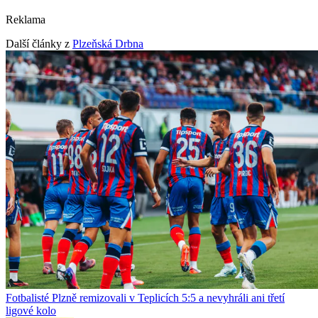
Reklama
Další články z
Plzeňská Drbna
Fotbalisté Plzně remizovali v Teplicích 5:5 a nevyhráli ani třetí
ligové kolo