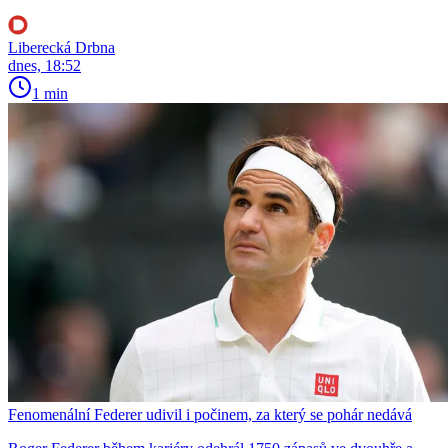
Liberecká Drbna
dnes, 18:52
1 min
Fenomenální Federer udivil i počinem, za který se pohár nedává