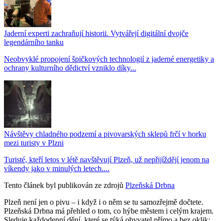
Jaderní experti zachraňují historii. Vytvářejí digitální dvojče
legendárního tanku
Neobvyklé propojení špičkových technologií z jaderné energetiky a
ochrany kulturního dědictví vzniklo díky...
Návštěvy chladného podzemí a pivovarských sklepů frčí v horku
mezi turisty v Plzni
Turisté, kteří letos v létě navštěvují Plzeň, už nepřijíždějí jenom na
víkendy jako v minulých letech....
Tento článek byl publikován ze zdrojů
Plzeňská Drbna
Plzeň není jen o pivu – i když i o něm se tu samozřejmě dočtete.
Plzeňská Drbna má přehled o tom, co hýbe městem i celým krajem.
Sleduje každodenní dění, které se týká obyvatel přímo a bez oklik: