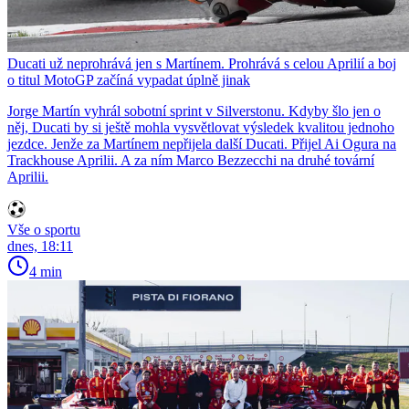
Ducati už neprohrává jen s Martínem. Prohrává s celou Aprilií a boj
o titul MotoGP začíná vypadat úplně jinak
Jorge Martín vyhrál sobotní sprint v Silverstonu. Kdyby šlo jen o
něj, Ducati by si ještě mohla vysvětlovat výsledek kvalitou jednoho
jezdce. Jenže za Martínem nepřijela další Ducati. Přijel Ai Ogura na
Trackhouse Aprilii. A za ním Marco Bezzecchi na druhé tovární
Aprilii.
Vše o sportu
dnes, 18:11
4 min