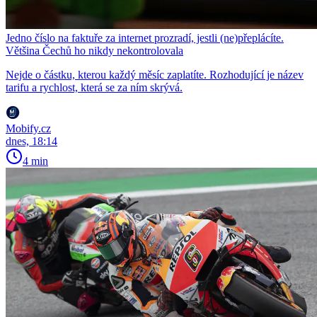
Jedno číslo na faktuře za internet prozradí, jestli (ne)přeplácíte.
Většina Čechů ho nikdy nekontrolovala
Nejde o částku, kterou každý měsíc zaplatíte. Rozhodující je název
tarifu a rychlost, která se za ním skrývá.
Mobify.cz
dnes, 18:14
4 min