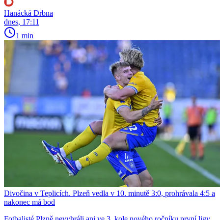
Hanácká Drbna
dnes, 17:11
1 min
Divočina v Teplicích. Plzeň vedla v 10. minutě 3:0, prohrávala 4:5 a
nakonec má bod
Fotbalisté Plzně nevyhráli ani ve 3. kole nového ročníku první ligy.