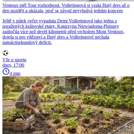
Ventoux měl Tour rozhodnout. Volleringová si vzala žlutý dres až o
den později a ukázala, proč se závod nevyhrává jedním kopcem
Ještě v pátek večer vypadala Demi Volleringová jako jedna z
poražených královské etapy. Katarzyna Niewiadoma-Phinney
zaútočila více než devět kilometrů před vrcholem Mont Ventoux,
dojela si pro vítězství a žlutý dres a Volleringové nechala
patnáctisekundový deficit.
Vše o sportu
dnes, 17:06
4 min