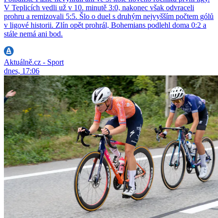
V Teplicích vedli už v 10. minutě 3:0, nakonec však odvraceli
prohru a remizovali 5:5. Šlo o duel s druhým nejvyšším počtem gólů
v ligové historii. Zlín opět prohrál, Bohemians podlehl doma 0:2 a
stále nemá ani bod.
Aktuálně.cz - Sport
dnes, 17:06