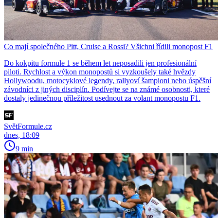
Co mají společného Pitt, Cruise a Rossi? Všichni řídili monopost F1
Do kokpitu formule 1 se během let neposadili jen profesionální
piloti. Rychlost a výkon monopostů si vyzkoušely také hvězdy
Hollywoodu, motocyklové legendy, rallyoví šampioni nebo úspěšní
závodníci z jiných disciplín. Podívejte se na známé osobnosti, které
dostaly jedinečnou příležitost usednout za volant monopostu F1.
SvětFormule.cz
dnes, 18:09
9 min