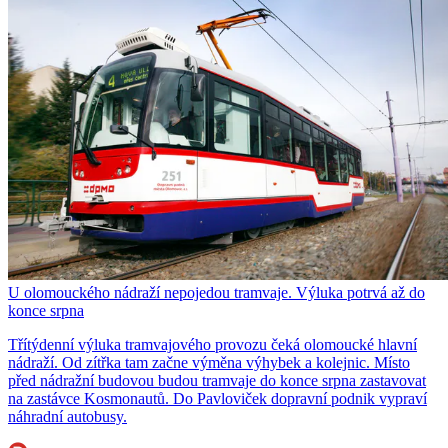
U olomouckého nádraží nepojedou tramvaje. Výluka potrvá až do
konce srpna
Třítýdenní výluka tramvajového provozu čeká olomoucké hlavní
nádraží. Od zítřka tam začne výměna výhybek a kolejnic. Místo
před nádražní budovou budou tramvaje do konce srpna zastavovat
na zastávce Kosmonautů. Do Pavloviček dopravní podnik vypraví
náhradní autobusy.