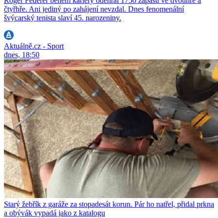
Roger Federer během kariéry odehrál 1750 zápasů ve dvouhře a
čtyřhře. Ani jediný po zahájení nevzdal. Dnes fenomenální
švýcarský tenista slaví 45. narozeniny.
Aktuálně.cz - Sport
dnes, 18:50
Starý žebřík z garáže za stopadesát korun. Pár ho natřel, přidal prkna
a obývák vypadá jako z katalogu