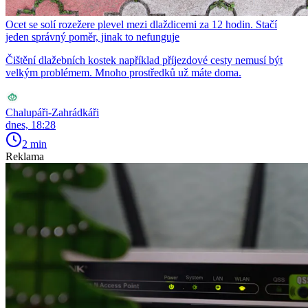
Ocet se solí rozežere plevel mezi dlaždicemi za 12 hodin. Stačí
jeden správný poměr, jinak to nefunguje
Čištění dlažebních kostek například příjezdové cesty nemusí být
velkým problémem. Mnoho prostředků už máte doma.
Chalupáři-Zahrádkáři
dnes, 18:28
2 min
Reklama