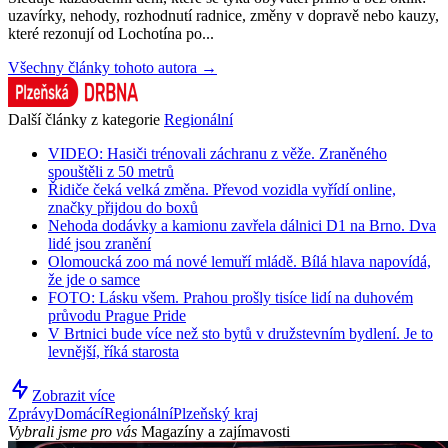
uzavírky, nehody, rozhodnutí radnice, změny v dopravě nebo kauzy,
které rezonují od Lochotína po...
Všechny články tohoto autora →
Další články z kategorie
Regionální
VIDEO: Hasiči trénovali záchranu z věže. Zraněného
spouštěli z 50 metrů
Řidiče čeká velká změna. Převod vozidla vyřídí online,
značky přijdou do boxů
Nehoda dodávky a kamionu zavřela dálnici D1 na Brno. Dva
lidé jsou zranění
Olomoucká zoo má nové lemuří mládě. Bílá hlava napovídá,
že jde o samce
FOTO: Lásku všem. Prahou prošly tisíce lidí na duhovém
průvodu Prague Pride
V Brtnici bude více než sto bytů v družstevním bydlení. Je to
levnější, říká starosta
Zobrazit více
Zprávy
Domácí
Regionální
Plzeňský kraj
Vybrali jsme pro vás
Magazíny a zajímavosti