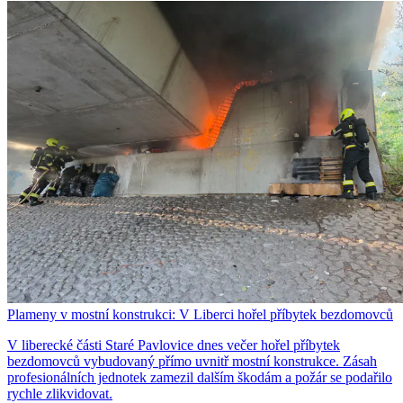
Plameny v mostní konstrukci: V Liberci hořel příbytek bezdomovců
V liberecké části Staré Pavlovice dnes večer hořel příbytek
bezdomovců vybudovaný přímo uvnitř mostní konstrukce. Zásah
profesionálních jednotek zamezil dalším škodám a požár se podařilo
rychle zlikvidovat.