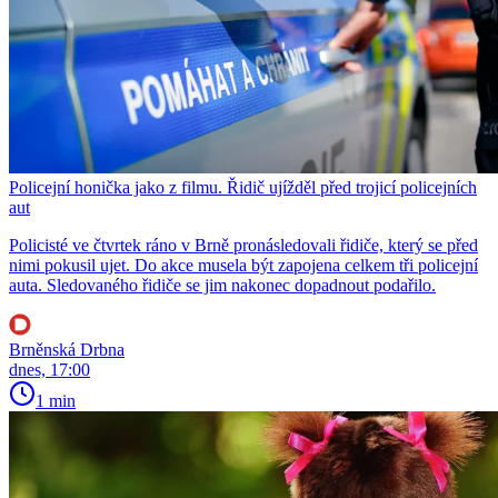
Policejní honička jako z filmu. Řidič ujížděl před trojicí policejních
aut
Policisté ve čtvrtek ráno v Brně pronásledovali řidiče, který se před
nimi pokusil ujet. Do akce musela být zapojena celkem tři policejní
auta. Sledovaného řidiče se jim nakonec dopadnout podařilo.
Brněnská Drbna
dnes, 17:00
1 min