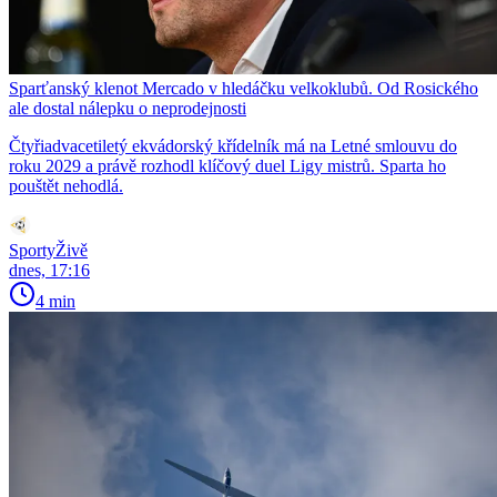
Sparťanský klenot Mercado v hledáčku velkoklubů. Od Rosického
ale dostal nálepku o neprodejnosti
Čtyřiadvacetiletý ekvádorský křídelník má na Letné smlouvu do
roku 2029 a právě rozhodl klíčový duel Ligy mistrů. Sparta ho
pouštět nehodlá.
SportyŽivě
dnes, 17:16
4 min