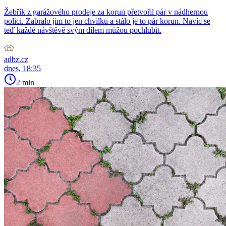
Žebřík z garážového prodeje za korun přetvořil pár v nádhernou
polici. Zabralo jim to jen chvilku a stálo je to pár korun. Navíc se
teď každé návštěvě svým dílem můžou pochlubit.
adbz.cz
dnes, 18:35
2 min