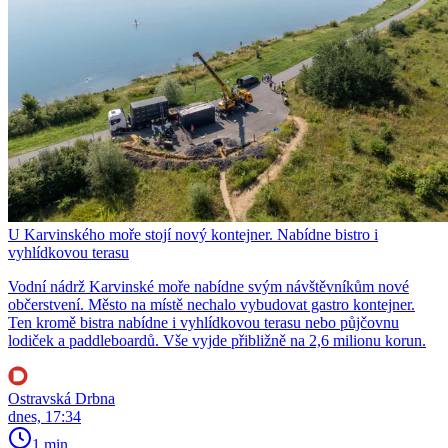
U Karvinského moře stojí nový kontejner. Nabídne bistro i
vyhlídkovou terasu
Vodní nádrž Karvinské moře nabídne svým návštěvníkům nové
občerstvení. Město na místě nechalo vybudovat gastro kontejner.
Ten kromě bistra nabídne i vyhlídkovou terasu nebo půjčovnu
lodiček a paddleboardů. Vše vyjde přibližně na 2,6 milionu korun.
Ostravská Drbna
dnes, 17:34
1 min