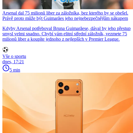
Arsenal dal 75 milionů liber za záložníka, bez kterého by se obešel.
Právě proto může být Guimarães jeho nejnebezpečnějším nákupem
Kdyby Arsenal potřeboval Bruna Guimarãese, dával by jeho přestup
smysl velmi snadno. Chybí vám elitní střední záložník, vezmete 75
milionů liber a koupíte jednoho z nejlepších v Premier League.
Vše o sportu
dnes, 17:21
5 min