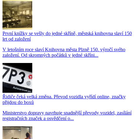
První knížky se vešly do jedné skříně, městská knihovna slaví 150
let od založení
V letošním roce slaví Knihovna města Plzně 150. výročí svého
založení. Od skromných počátků v jedné skříni...
Řidiče čeká velká změna. Převod vozidla vyřídí online, značky
přijdou do boxů
Ministerstvo dopravy navrhuje snadnější převody vozidel, zasílání
registračních značek a osvědčení o...