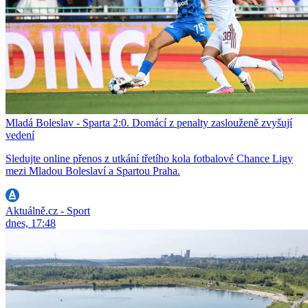
Mladá Boleslav - Sparta 2:0. Domácí z penalty zaslouženě zvyšují
vedení
Sledujte online přenos z utkání třetího kola fotbalové Chance Ligy
mezi Mladou Boleslaví a Spartou Praha.
Aktuálně.cz - Sport
dnes, 17:48