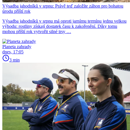
Výsadba jahodníků v srpnu: Právě teď založíte záhon pro bohatou
úrodu příští rok
Výsadba jahodníků v srpnu má oproti jarnímu termínu jednu velkou
výhodu: rostliny získají dostatek času k zakořenění. Díky tomu
mohou příští rok vytvořit silné trsy …
Planeta zahrady
dnes, 17:05
3 min