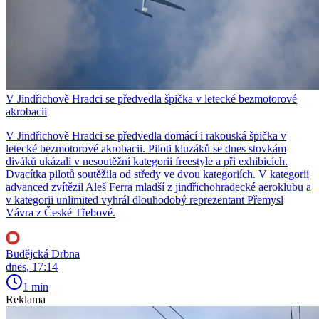
V Jindřichově Hradci se předvedla špička v letecké bezmotorové
akrobacii
V Jindřichově Hradci se předvedla domácí i rakouská špička v
letecké bezmotorové akrobacii. Piloti kluzáků se dnes stovkám
diváků ukázali v nesoutěžní kategorii freestyle a při exhibicích.
Dvacítka pilotů soutěžila od středy ve dvou kategoriích. V kategorii
advanced zvítězil Aleš Ferra mladší z jindřichohradecké aeroklubu a
v kategorii unlimited vyhrál dlouhodobý reprezentant Přemysl
Vávra z České Třebové.
Budějcká Drbna
dnes, 17:14
1 min
Reklama