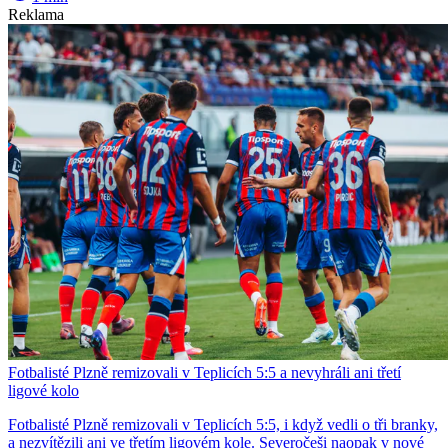
Reklama
Fotbalisté Plzně remizovali v Teplicích 5:5 a nevyhráli ani třetí
ligové kolo
Fotbalisté Plzně remizovali v Teplicích 5:5, i když vedli o tři branky,
a nezvítězili ani ve třetím ligovém kole. Severočeši naopak v nové