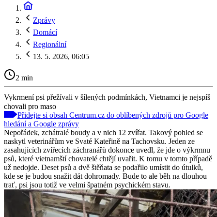
Zprávy
Domácí
Regionální
13. 5. 2026, 06:05
2 min
Vykrmení psi přežívali v šílených podmínkách, Vietnamci je nejspíš
chovali pro maso
Přidejte si obsah Centrum.cz do oblíbených zdrojů pro Google
hledání a Google zprávy
Nepořádek, zchátralé boudy a v nich 12 zvířat. Takový pohled se
naskytl veterinářům ve Svaté Kateřině na Tachovsku. Jeden ze
zasahujících zvířecích záchranářů dokonce uvedl, že jde o výkrmnu
psů, které vietnamští chovatelé chtějí uvařit. K tomu v tomto případě
už nedojde. Deset psů a dvě štěňata se podařilo umístit do útulků,
kde se je budou snažit dát dohromady. Bude to ale běh na dlouhou
trať, psi jsou totiž ve velmi špatném psychickém stavu.