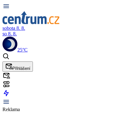
sobota 8. 8.
so 8. 8.
25°C
Přihlášení
Reklama