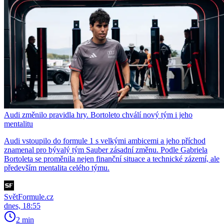
Audi změnilo pravidla hry. Bortoleto chválí nový tým i jeho
mentalitu
Audi vstoupilo do formule 1 s velkými ambicemi a jeho příchod
znamenal pro bývalý tým Sauber zásadní změnu. Podle Gabriela
Bortoleta se proměnila nejen finanční situace a technické zázemí, ale
především mentalita celého týmu.
SvětFormule.cz
dnes, 18:55
2 min