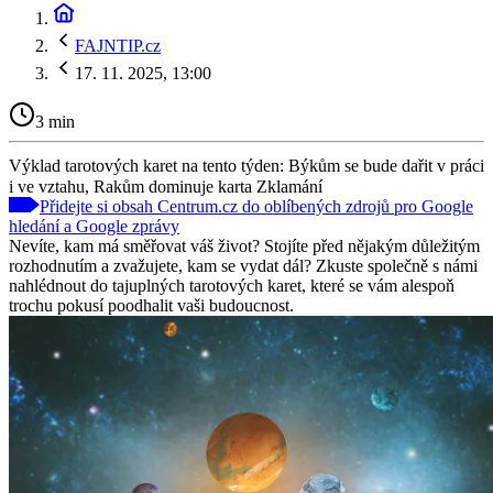
FAJNTIP.cz
17. 11. 2025, 13:00
3 min
Výklad tarotových karet na tento týden: Býkům se bude dařit v práci
i ve vztahu, Rakům dominuje karta Zklamání
Přidejte si obsah Centrum.cz do oblíbených zdrojů pro Google
hledání a Google zprávy
Nevíte, kam má směřovat váš život? Stojíte před nějakým důležitým
rozhodnutím a zvažujete, kam se vydat dál? Zkuste společně s námi
nahlédnout do tajuplných tarotových karet, které se vám alespoň
trochu pokusí poodhalit vaši budoucnost.