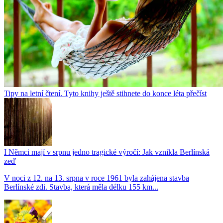
Tipy na letní čtení. Tyto knihy ještě stihnete do konce léta přečíst
I Němci mají v srpnu jedno tragické výročí: Jak vznikla Berlínská
zeď
V noci z 12. na 13. srpna v roce 1961 byla zahájena stavba
Berlínské zdi. Stavba, která měla délku 155 km...