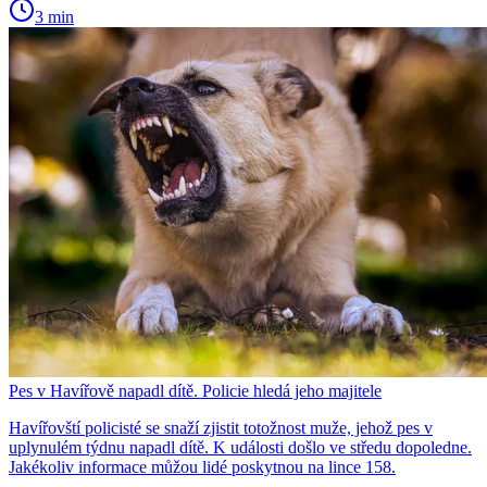
3 min
Pes v Havířově napadl dítě. Policie hledá jeho majitele
Havířovští policisté se snaží zjistit totožnost muže, jehož pes v
uplynulém týdnu napadl dítě. K události došlo ve středu dopoledne.
Jakékoliv informace můžou lidé poskytnou na lince 158.