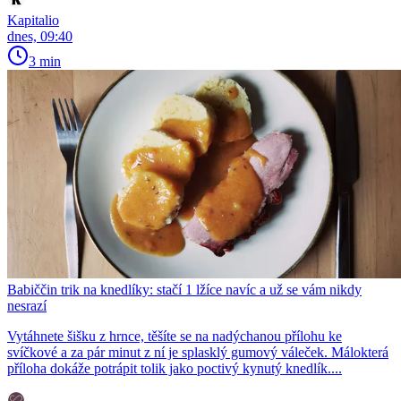
Kapitalio
dnes, 09:40
3 min
Babiččin trik na knedlíky: stačí 1 lžíce navíc a už se vám nikdy
nesrazí
Vytáhnete šišku z hrnce, těšíte se na nadýchanou přílohu ke
svíčkové a za pár minut z ní je splasklý gumový váleček. Málokterá
příloha dokáže potrápit tolik jako poctivý kynutý knedlík....