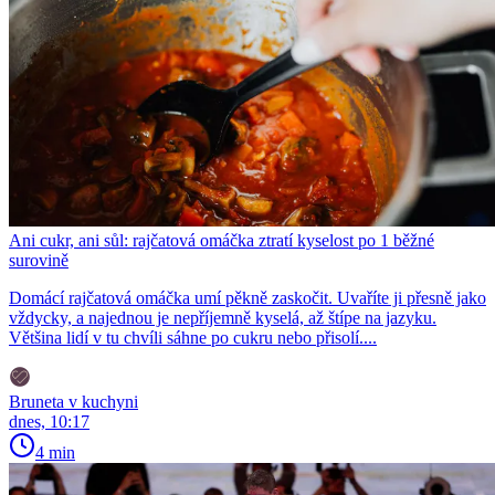
Ani cukr, ani sůl: rajčatová omáčka ztratí kyselost po 1 běžné
surovině
Domácí rajčatová omáčka umí pěkně zaskočit. Uvaříte ji přesně jako
vždycky, a najednou je nepříjemně kyselá, až štípe na jazyku.
Většina lidí v tu chvíli sáhne po cukru nebo přisolí....
Bruneta v kuchyni
dnes, 10:17
4 min