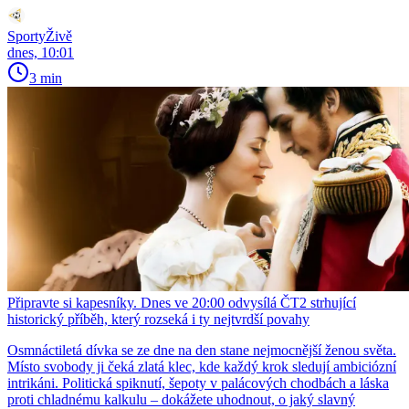
SportyŽivě
dnes, 10:01
3 min
Připravte si kapesníky. Dnes ve 20:00 odvysílá ČT2 strhující
historický příběh, který rozseká i ty nejtvrdší povahy
Osmnáctiletá dívka se ze dne na den stane nejmocnější ženou světa.
Místo svobody ji čeká zlatá klec, kde každý krok sledují ambiciózní
intrikáni. Politická spiknutí, šepoty v palácových chodbách a láska
proti chladnému kalkulu – dokážete uhodnout, o jaký slavný