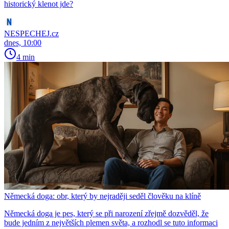
historický klenot jde?
NESPECHEJ.cz
dnes, 10:00
4 min
Německá doga: obr, který by nejraději seděl člověku na klíně
Německá doga je pes, který se při narození zřejmě dozvěděl, že
bude jedním z největších plemen světa, a rozhodl se tuto informaci