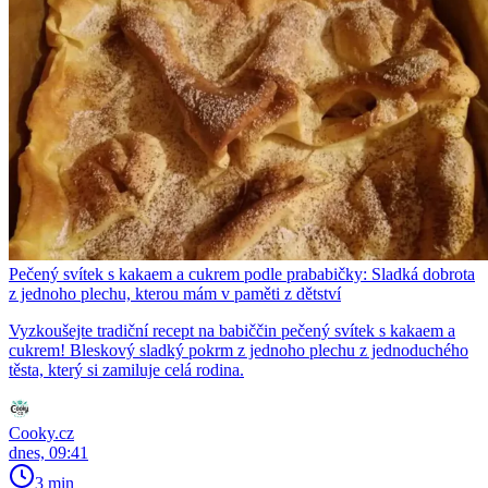
Pečený svítek s kakaem a cukrem podle prababičky: Sladká dobrota
z jednoho plechu, kterou mám v paměti z dětství
Vyzkoušejte tradiční recept na babiččin pečený svítek s kakaem a
cukrem! Bleskový sladký pokrm z jednoho plechu z jednoduchého
těsta, který si zamiluje celá rodina.
Cooky.cz
dnes, 09:41
3 min