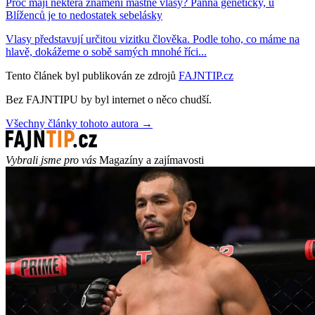
Proč mají některá znamení mastné vlasy? Panna geneticky, u
Blíženců je to nedostatek sebelásky
Vlasy představují určitou vizitku člověka. Podle toho, co máme na
hlavě, dokážeme o sobě samých mnohé říci...
Tento článek byl publikován ze zdrojů
FAJNTIP.cz
Bez FAJNTIPU by byl internet o něco chudší.
Všechny články tohoto autora →
Vybrali jsme pro vás
Magazíny a zajímavosti