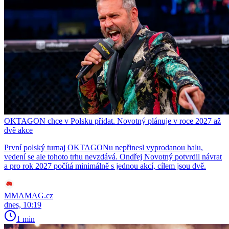
OKTAGON chce v Polsku přidat. Novotný plánuje v roce 2027 až
dvě akce
První polský turnaj OKTAGONu nepřinesl vyprodanou halu,
vedení se ale tohoto trhu nevzdává. Ondřej Novotný potvrdil návrat
a pro rok 2027 počítá minimálně s jednou akcí, cílem jsou dvě.
MMAMAG.cz
dnes, 10:19
1 min