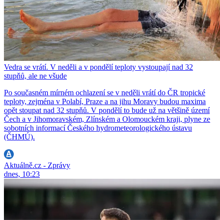
Vedra se vrátí. V neděli a v pondělí teploty vystoupají nad 32
stupňů, ale ne všude
Po současném mírném ochlazení se v neděli vrátí do ČR tropické
teploty, zejména v Polabí, Praze a na jihu Moravy budou maxima
opět stoupat nad 32 stupňů. V pondělí to bude už na většině území
Čech a v Jihomoravském, Zlínském a Olomouckém kraji, plyne ze
sobotních informací Českého hydrometeorologického ústavu
(ČHMÚ).
Aktuálně.cz - Zprávy
dnes, 10:23