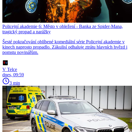
Policejní akademie 6: Město v obležení - Banka ze Spider-Mana,
tragický propad a narážky
Šesté pokračování oblíbené komediální série Policejní akademie v
kinech naprosto propadlo. Zákulisí odhaluje ztrátu hlavních hvězd i
pomstu novinářům.
V Telce
dnes, 09:59
3 min