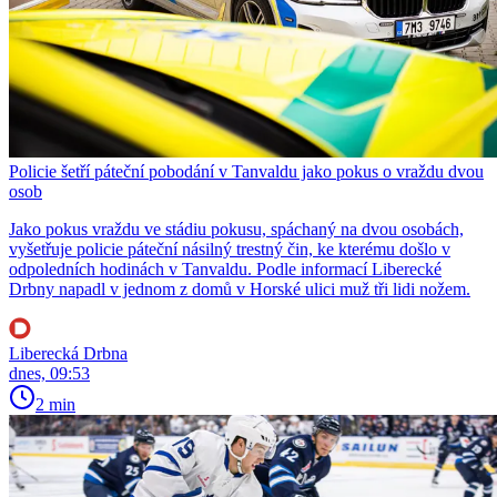
Policie šetří páteční pobodání v Tanvaldu jako pokus o vraždu dvou
osob
Jako pokus vraždu ve stádiu pokusu, spáchaný na dvou osobách,
vyšetřuje policie páteční násilný trestný čin, ke kterému došlo v
odpoledních hodinách v Tanvaldu. Podle informací Liberecké
Drbny napadl v jednom z domů v Horské ulici muž tři lidi nožem.
Liberecká Drbna
dnes, 09:53
2 min