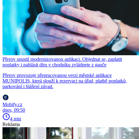
Přerov spustil modernizovanou aplikaci. Objednat se, zaplatit
poplatky i nahlásit díru v chodníku zvládnete z gauče
Přerov provozuje přepracovanou verzi městské aplikace
MUNIPOLIS, která slouží k rezervaci na úřad, platbě poplatků,
parkování i hlášení závad.
Mobify.cz
dnes, 09:50
4 min
Reklama