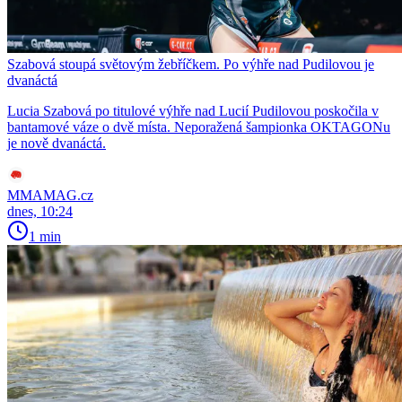
Szabová stoupá světovým žebříčkem. Po výhře nad Pudilovou je
dvanáctá
Lucia Szabová po titulové výhře nad Lucií Pudilovou poskočila v
bantamové váze o dvě místa. Neporažená šampionka OKTAGONu
je nově dvanáctá.
MMAMAG.cz
dnes, 10:24
1 min