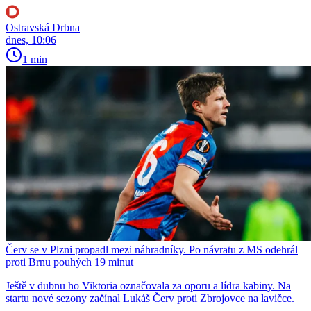
Ostravská Drbna
dnes, 10:06
1 min
Červ se v Plzni propadl mezi náhradníky. Po návratu z MS odehrál
proti Brnu pouhých 19 minut
Ještě v dubnu ho Viktoria označovala za oporu a lídra kabiny. Na
startu nové sezony začínal Lukáš Červ proti Zbrojovce na lavičce.