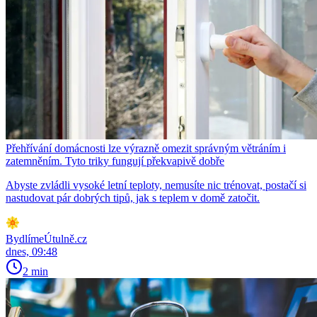
Přehřívání domácnosti lze výrazně omezit správným větráním i
zatemněním. Tyto triky fungují překvapivě dobře
Abyste zvládli vysoké letní teploty, nemusíte nic trénovat, postačí si
nastudovat pár dobrých tipů, jak s teplem v domě zatočit.
BydlímeÚtulně.cz
dnes, 09:48
2 min