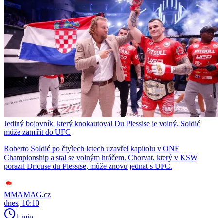
Jediný bojovník, který knokautoval Du Plessise je volný. Soldić
může zamířit do UFC
Roberto Soldić po čtyřech letech uzavřel kapitolu v ONE
Championship a stal se volným hráčem. Chorvat, který v KSW
porazil Dricuse du Plessise, může znovu jednat s UFC.
MMAMAG.cz
dnes, 10:10
1 min