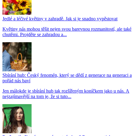
Jedlé a léčivé květiny v zahradě. Jak si je snadno vypěstovat
Květiny nás mohou těšit nejen svou barevnou rozmanitostí, ale také
chutěmi. Projděte se zahradou a...
Sbírání hub: Český fenomén, který se dědí z generace na generaci a
pořád nás baví
Jen málokde je sbírání hub tak rozšířeným koníčkem jako u nás. A
nejzajímavější na tom je, že si tuto...