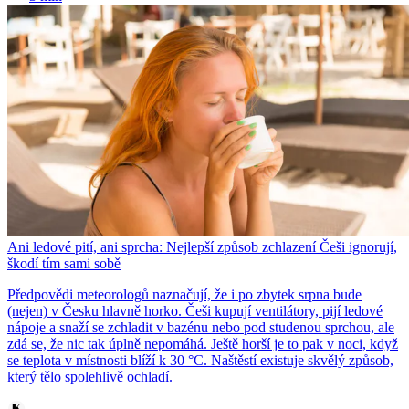
Ani ledové pití, ani sprcha: Nejlepší způsob zchlazení Češi ignorují,
škodí tím sami sobě
Předpovědi meteorologů naznačují, že i po zbytek srpna bude
(nejen) v Česku hlavně horko. Češi kupují ventilátory, pijí ledové
nápoje a snaží se zchladit v bazénu nebo pod studenou sprchou, ale
zdá se, že nic tak úplně nepomáhá. Ještě horší je to pak v noci, když
se teplota v místnosti blíží k 30 °C. Naštěstí existuje skvělý způsob,
který tělo spolehlivě ochladí.