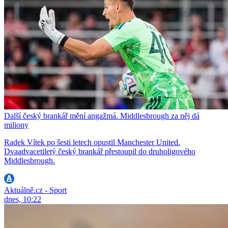
Další český brankář mění angažmá. Middlesbrough za něj dá
miliony
Radek Vítek po šesti letech opustil Manchester United.
Dvaadvacetiletý český brankář přestoupil do druholigového
Middlesbrough.
Aktuálně.cz - Sport
dnes, 10:22