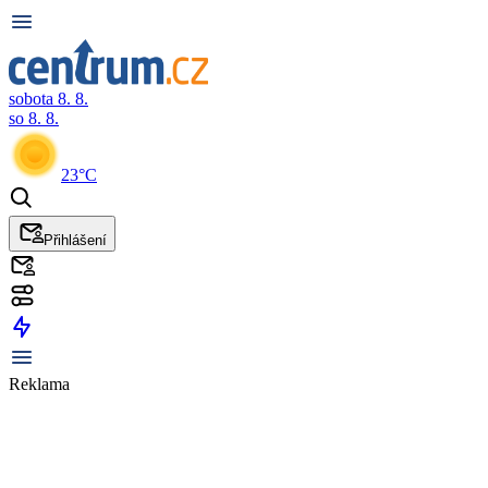
sobota 8. 8.
so 8. 8.
23°C
Přihlášení
Reklama