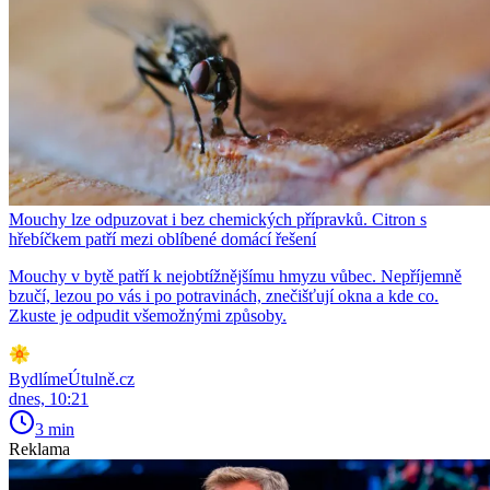
Mouchy lze odpuzovat i bez chemických přípravků. Citron s
hřebíčkem patří mezi oblíbené domácí řešení
Mouchy v bytě patří k nejobtížnějšímu hmyzu vůbec. Nepříjemně
bzučí, lezou po vás i po potravinách, znečišťují okna a kde co.
Zkuste je odpudit všemožnými způsoby.
BydlímeÚtulně.cz
dnes, 10:21
3 min
Reklama