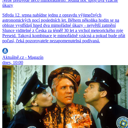
Nebe předvede něco mimořádného. Jediná noc spojí dva vzácné
úkazy
Středa 12. srpna nabídne jednu z opravdu výjimečných
astronomických nocí posledních let. Během několika hodin se na
obloze vystřídají hned dva mimořádné úkazy - největší zatmění
Slunce viditelné z Česka za téměř 30 let a vrchol meteorického roje
Perseid. Taková kombinace je mimořádně vzácná a pokud bude přát
počasí, čeká pozorovatele nezapomenutelná podívaná.
Aktuálně.cz - Magazín
dnes, 10:00