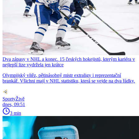
Dva zápasy v NHL a konec. 15 českých hokejistů, kterým kariéra v
nejlepší lize vydržela jen krátce
Olympijský vítěz, pětinásobný mistr extraligy i reprezentační
brankář. Všichni mají v NHL statistiku, která se vejde na dva řádky.
SportyŽivě
dnes, 09:51
3 min