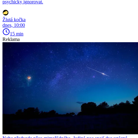
psychicky ignorovat.
Žlutá kočka
dnes, 10:00
15 min
Reklama