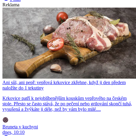
Reklama
Ani sůl, ani pepř: vepřová krkovice zkřehne, když ji den předem
naložíte do 1 tekutiny
Krkovice patří k nejoblíbenějším kouskům vepřového na českém
stole. Přesto se často stává, že po pečení nebo grilování skončí tuhá,
vysušená a žvýkáte ji déle, než by vám bylo milé....
Bruneta v kuchyni
dnes, 10:10