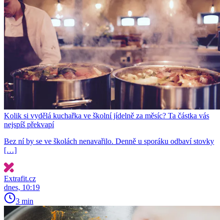
Kolik si vydělá kuchařka ve školní jídelně za měsíc? Ta částka vás
nejspíš překvapí
Bez ní by se ve školách nenavařilo. Denně u sporáku odbaví stovky
[…]
Extrafit.cz
dnes, 10:19
3 min