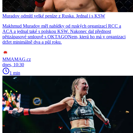
Muradov odmítl velké peníze z Ruska. Jednal i s KSW
Makhmud Muradov měl nabídky od ruských organizací RCC a
ACA a jednal také s polskou KSW. Nakonec dal přednost
pětizápasové smlouvě s OKTAGONem, která ho má v organizaci
držet minimálně dva a půl roku.
MMAMAG.cz
dnes, 10:30
1 min