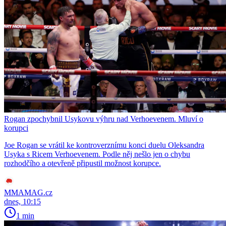
Rogan zpochybnil Usykovu výhru nad Verhoevenem. Mluví o
korupci
Joe Rogan se vrátil ke kontroverznímu konci duelu Oleksandra
Usyka s Ricem Verhoevenem. Podle něj nešlo jen o chybu
rozhodčího a otevřeně připustil možnost korupce.
MMAMAG.cz
dnes, 10:15
1 min