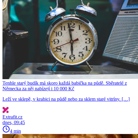
Tenhle starý budík má skoro každá babička na půdě. Sběratelé z
Německa za něj nabízejí i 10 000 Kč
Leží ve sklepě, v krabici na půdě nebo za sklem staré vitríny. […]
Extrafit.cz
dnes, 09:45
4 min