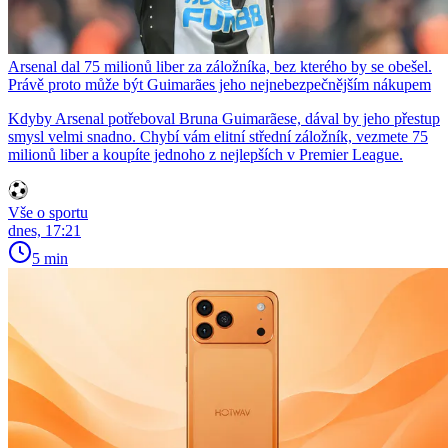
Arsenal dal 75 milionů liber za záložníka, bez kterého by se obešel.
Právě proto může být Guimarães jeho nejnebezpečnějším nákupem
Kdyby Arsenal potřeboval Bruna Guimarãese, dával by jeho přestup
smysl velmi snadno. Chybí vám elitní střední záložník, vezmete 75
milionů liber a koupíte jednoho z nejlepších v Premier League.
Vše o sportu
dnes, 17:21
5 min