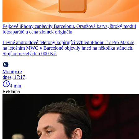
Fejkové iPhony zaplavily Barcelonu. Oranžová barva, široký modul
fotoaparátů a cena zlomek originálu
Levné androidové telefony kopírující vzhled iPhonu 17 Pro Max se
na letošním MWC v Barceloně objevily hned na několika stáncích.
Stojí od necelých 5 000 Kč.
Mobify.cz
dnes, 17:17
4 min
Reklama