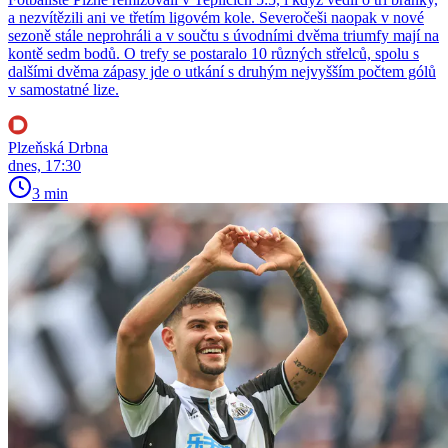
a nezvítězili ani ve třetím ligovém kole. Severočeši naopak v nové
sezoně stále neprohráli a v součtu s úvodními dvěma triumfy mají na
kontě sedm bodů. O trefy se postaralo 10 různých střelců, spolu s
dalšími dvěma zápasy jde o utkání s druhým nejvyšším počtem gólů
v samostatné lize.
Plzeňská Drbna
dnes, 17:30
3 min