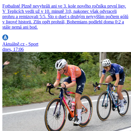
Fotbalisté Plzně nevyhráli ani ve 3. kole nového ročníku první ligy.
V Teplicích vedli už v 10. minutě 3:0, nakonec však odvraceli
prohru a remizovali 5:5. Šlo o duel s druhým nejvyšším počtem gólů
v ligové historii. Zlín opět prohrál, Bohemians podlehl doma 0:2 a
stále nemá ani bod.
Aktuálně.cz - Sport
dnes, 17:06