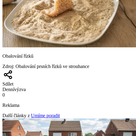
Obalování řízků
Zdroj
:
Obalování prsních řízků ve strouhance
Sdílet
Denní
výzva
0
Reklama
Další články z
Umíme poradit