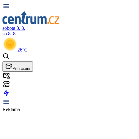
sobota 8. 8.
so 8. 8.
26°C
Přihlášení
Reklama