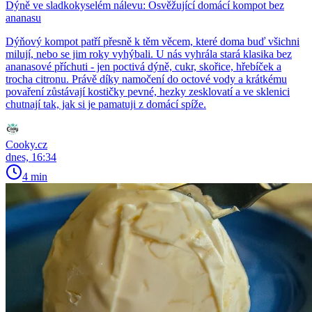
Dýně ve sladkokyselém nálevu: Osvěžující domácí kompot bez
ananasu
Dýňový kompot patří přesně k těm věcem, které doma buď všichni
milují, nebo se jim roky vyhýbali. U nás vyhrála stará klasika bez
ananasové příchuti - jen poctivá dýně, cukr, skořice, hřebíček a
trocha citronu. Právě díky namočení do octové vody a krátkému
povaření zůstávají kostičky pevné, hezky zesklovatí a ve sklenici
chutnají tak, jak si je pamatuji z domácí spíže.
Cooky.cz
dnes, 16:34
4 min