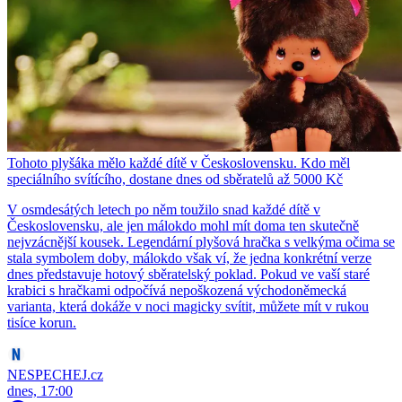
Tohoto plyšáka mělo každé dítě v Československu. Kdo měl
speciálního svítícího, dostane dnes od sběratelů až 5000 Kč
V osmdesátých letech po něm toužilo snad každé dítě v
Československu, ale jen málokdo mohl mít doma ten skutečně
nejvzácnější kousek. Legendární plyšová hračka s velkýma očima se
stala symbolem doby, málokdo však ví, že jedna konkrétní verze
dnes představuje hotový sběratelský poklad. Pokud ve vaší staré
krabici s hračkami odpočívá nepoškozená východoněmecká
varianta, která dokáže v noci magicky svítit, můžete mít v rukou
tisíce korun.
NESPECHEJ.cz
dnes, 17:00