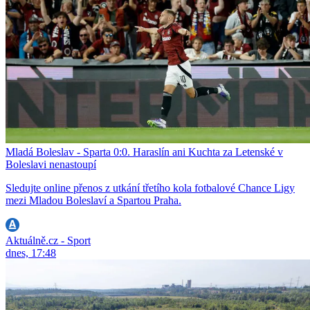
Mladá Boleslav - Sparta 0:0. Haraslín ani Kuchta za Letenské v
Boleslavi nenastoupí
Sledujte online přenos z utkání třetího kola fotbalové Chance Ligy
mezi Mladou Boleslaví a Spartou Praha.
Aktuálně.cz - Sport
dnes, 17:48