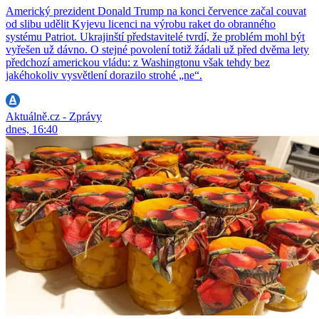
Americký prezident Donald Trump na konci července začal couvat
od slibu udělit Kyjevu licenci na výrobu raket do obranného
systému Patriot. Ukrajinští představitelé tvrdí, že problém mohl být
vyřešen už dávno. O stejné povolení totiž žádali už před dvěma lety
předchozí americkou vládu: z Washingtonu však tehdy bez
jakéhokoliv vysvětlení dorazilo strohé „ne“.
Aktuálně.cz - Zprávy
dnes, 16:40