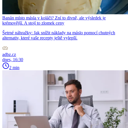
Banán místo másla v koláči? Zní to divně, ale výsledek je
krémovější. A stojí to zlomek ceny
Šetrné náhražky: Jak snížit náklady na máslo pomocí chutných
alternativ, které vaše recepty ještě vylepší.
adbz.cz
dnes, 16:30
2 min