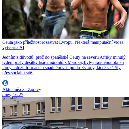
Ceuta jako příležitost rozeštvat Evropu. Některá manipulační videa
vytvořila AI
Jedním z důvodů, proč do španělské Ceuty na severu Afriky minulý
týden přišly desítky tisíc migrantů z Maroka, byly pravděpodobně i
fámy a dezinformace o snadném vstupu do Evropy, které se šířily
přes sociální sítě.
Aktuálně.cz - Zprávy
dnes, 16:25