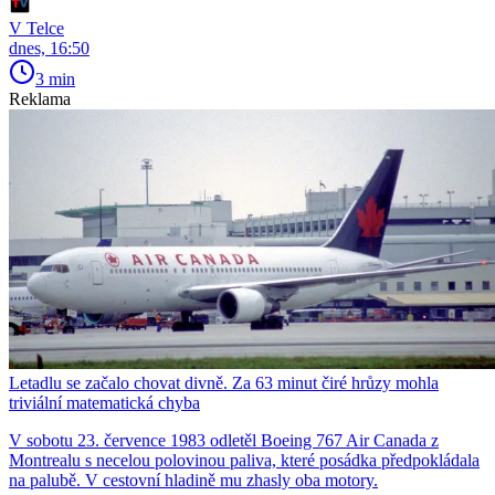
V Telce
dnes, 16:50
3 min
Reklama
Letadlu se začalo chovat divně. Za 63 minut čiré hrůzy mohla
triviální matematická chyba
V sobotu 23. července 1983 odletěl Boeing 767 Air Canada z
Montrealu s necelou polovinou paliva, které posádka předpokládala
na palubě. V cestovní hladině mu zhasly oba motory.