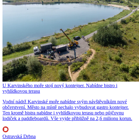
U Karvinského moře stojí nový kontejner. Nabídne bistro i
vyhlídkovou terasu
Vodní nádrž Karvinské moře nabídne svým návštěvníkům nové
občerstvení. Město na místě nechalo vybudovat gastro kontejner.
Ten kromě bistra nabídne i vyhlídkovou terasu nebo půjčovnu
lodiček a paddleboardů. Vše vyjde přibližně na 2,6 milionu korun.
Ostravská Drbna