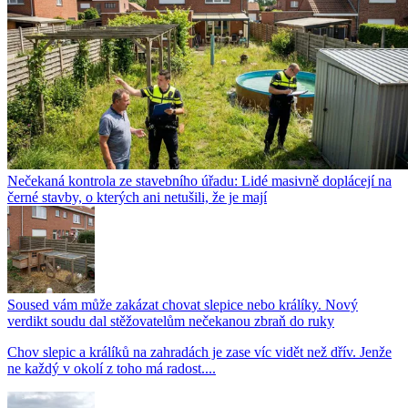
Nečekaná kontrola ze stavebního úřadu: Lidé masivně doplácejí na
černé stavby, o kterých ani netušili, že je mají
Soused vám může zakázat chovat slepice nebo králíky. Nový
verdikt soudu dal stěžovatelům nečekanou zbraň do ruky
Chov slepic a králíků na zahradách je zase víc vidět než dřív. Jenže
ne každý v okolí z toho má radost....