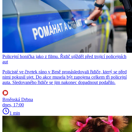
Policejní honička jako z filmu. Řidič ujížděl před trojicí policejních
aut
Policisté ve čtvrtek ráno v Brně pronásledovali řidiče, který se před
nimi pokusil ujet. Do akce musela být zapojena celkem tři policejní
auta. Sledovaného řidiče se jim nakonec dopadnout podařilo.
Brněnská Drbna
dnes, 17:00
1 min