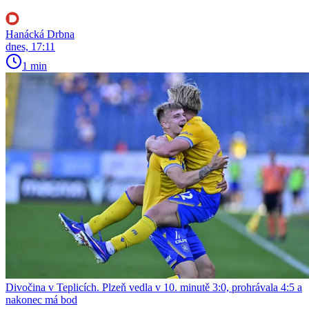
Hanácká Drbna
dnes, 17:11
1 min
Divočina v Teplicích. Plzeň vedla v 10. minutě 3:0, prohrávala 4:5 a
nakonec má bod