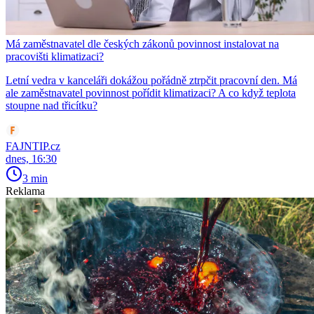
Má zaměstnavatel dle českých zákonů povinnost instalovat na
pracovišti klimatizaci?
Letní vedra v kanceláři dokážou pořádně ztrpčit pracovní den. Má
ale zaměstnavatel povinnost pořídit klimatizaci? A co když teplota
stoupne nad třicítku?
FAJNTIP.cz
dnes, 16:30
3 min
Reklama