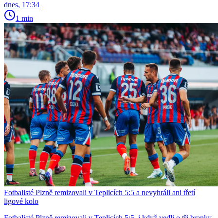
dnes, 17:34
1 min
Fotbalisté Plzně remizovali v Teplicích 5:5 a nevyhráli ani třetí
ligové kolo
Fotbalisté Plzně remizovali v Teplicích 5:5, i když vedli o tři branky,