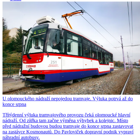
U olomouckého nádraží nepojedou tramvaje. Výluka potrvá až do
konce srpna
Třítýdenní výluka tramvajového provozu čeká olomoucké hlavní
nádraží. Od zítřka tam začne výměna výhybek a kolejnic. Místo
před nádražní budovou budou tramvaje do konce srpna zastavovat
na zastávce Kosmonautů. Do Pavloviček dopravní podnik vypraví
náhradní autobusy.