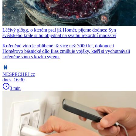
Léčivý glögg, o kterém psal již Homér, pijeme dodnes: Syn
švédského krále si ho objednal na svatbu rekordní množství
Kořeněné víno je oblíbené již více než 3000 let, dokonce i
Homérovo básnické dílo Ilias zmiňuje vojáky, kteří si vychutnávali
kořeněné víno s kozím sýrem.
NESPECHEJ.cz
dnes, 16:30
3 min