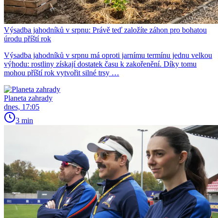
Výsadba jahodníků v srpnu: Právě teď založíte záhon pro bohatou
úrodu příští rok
Výsadba jahodníků v srpnu má oproti jarnímu termínu jednu velkou
výhodu: rostliny získají dostatek času k zakořenění. Díky tomu
mohou příští rok vytvořit silné trsy …
Planeta zahrady
dnes, 17:05
3 min