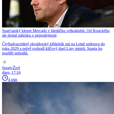
Sparťanský klenot Mercado v hledáčku velkoklubů. Od Rosického
ale dostal nálepku o neprodejnosti
Čtyřiadvacetiletý ekvádorský křídelník má na Letné smlouvu do
roku 2029 a právě rozhodl klíčový duel Ligy mistrů. Sparta ho
pouštět nehodlá.
SportyŽivě
dnes, 17:16
4 min