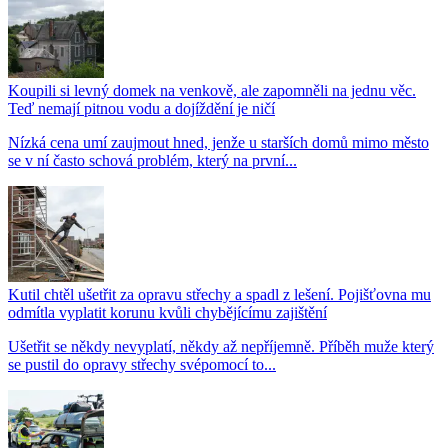
Koupili si levný domek na venkově, ale zapomněli na jednu věc.
Teď nemají pitnou vodu a dojíždění je ničí
Nízká cena umí zaujmout hned, jenže u starších domů mimo město
se v ní často schová problém, který na první...
Kutil chtěl ušetřit za opravu střechy a spadl z lešení. Pojišťovna mu
odmítla vyplatit korunu kvůli chybějícímu zajištění
Ušetřit se někdy nevyplatí, někdy až nepříjemně. Příběh muže který
se pustil do opravy střechy svépomocí to...