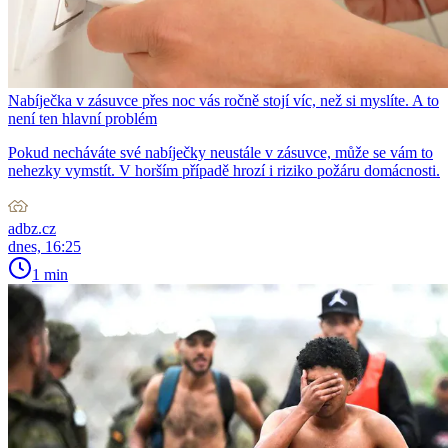
Nabíječka v zásuvce přes noc vás ročně stojí víc, než si myslíte. A to
není ten hlavní problém
Pokud necháváte své nabíječky neustále v zásuvce, může se vám to
nehezky vymstít. V horším případě hrozí i riziko požáru domácnosti.
adbz.cz
dnes, 16:25
1 min