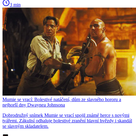
3 min
Mumie se vrací: Bolestivé natáčení, dům ze slavného hororu a
nejhorší dny Dwaynea Johnsona
Dobrodružný snímek Mumie se vrací spojil známé herce s novými
tvářemi. Zákulisí odhaluje bolestivé zranění hlavní hvězdy i skandál
se slavným skladatelem.