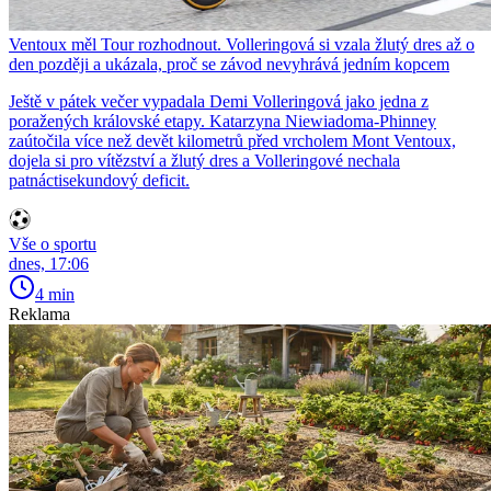
Ventoux měl Tour rozhodnout. Volleringová si vzala žlutý dres až o
den později a ukázala, proč se závod nevyhrává jedním kopcem
Ještě v pátek večer vypadala Demi Volleringová jako jedna z
poražených královské etapy. Katarzyna Niewiadoma-Phinney
zaútočila více než devět kilometrů před vrcholem Mont Ventoux,
dojela si pro vítězství a žlutý dres a Volleringové nechala
patnáctisekundový deficit.
Vše o sportu
dnes, 17:06
4 min
Reklama