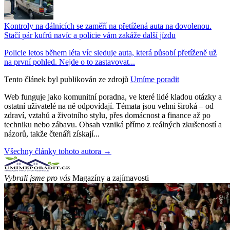
Kontroly na dálnicích se zaměří na přetížená auta na dovolenou.
Stačí pár kufrů navíc a policie vám zakáže další jízdu
Policie letos během léta víc sleduje auta, která působí přetíženě už
na první pohled. Nejde o to zastavovat...
Tento článek byl publikován ze zdrojů
Umíme poradit
Web funguje jako komunitní poradna, ve které lidé kladou otázky a
ostatní uživatelé na ně odpovídají. Témata jsou velmi široká – od
zdraví, vztahů a životního stylu, přes domácnost a finance až po
techniku nebo zábavu. Obsah vzniká přímo z reálných zkušeností a
názorů, takže čtenáři získají...
Všechny články tohoto autora →
Vybrali jsme pro vás
Magazíny a zajímavosti