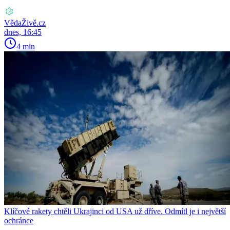
VědaŽivě.cz
dnes, 16:45
4 min
Klíčové rakety chtěli Ukrajinci od USA už dříve. Odmítl je i největší
ochránce