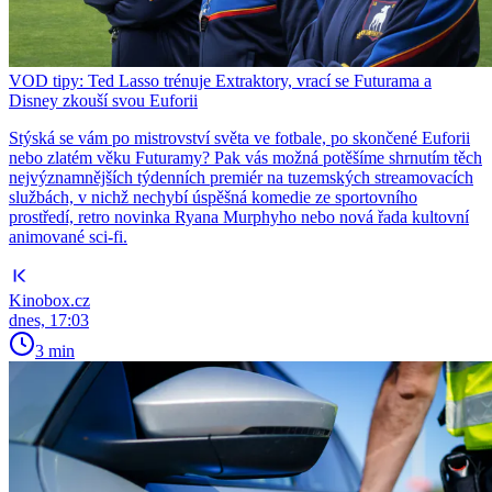
VOD tipy: Ted Lasso trénuje Extraktory, vrací se Futurama a
Disney zkouší svou Euforii
Stýská se vám po mistrovství světa ve fotbale, po skončené Euforii
nebo zlatém věku Futuramy? Pak vás možná potěšíme shrnutím těch
nejvýznamnějších týdenních premiér na tuzemských streamovacích
službách, v nichž nechybí úspěšná komedie ze sportovního
prostředí, retro novinka Ryana Murphyho nebo nová řada kultovní
animované sci-fi.
Kinobox.cz
dnes, 17:03
3 min