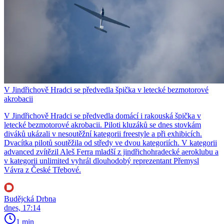
V Jindřichově Hradci se předvedla špička v letecké bezmotorové
akrobacii
V Jindřichově Hradci se předvedla domácí i rakouská špička v
letecké bezmotorové akrobacii. Piloti kluzáků se dnes stovkám
diváků ukázali v nesoutěžní kategorii freestyle a při exhibicích.
Dvacítka pilotů soutěžila od středy ve dvou kategoriích. V kategorii
advanced zvítězil Aleš Ferra mladší z jindřichohradecké aeroklubu a
v kategorii unlimited vyhrál dlouhodobý reprezentant Přemysl
Vávra z České Třebové.
Budějcká Drbna
dnes, 17:14
1 min