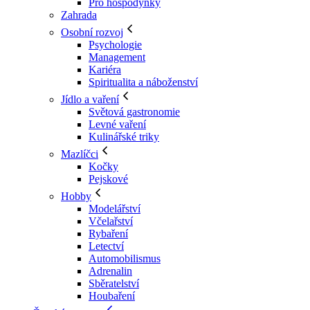
Pro hospodyňky
Zahrada
Osobní rozvoj
Psychologie
Management
Kariéra
Spiritualita a náboženství
Jídlo a vaření
Světová gastronomie
Levné vaření
Kulinářské triky
Mazlíčci
Kočky
Pejskové
Hobby
Modelářství
Včelařství
Rybaření
Letectví
Automobilismus
Adrenalin
Sběratelství
Houbaření