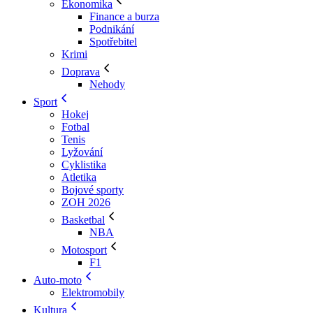
Ekonomika
Finance a burza
Podnikání
Spotřebitel
Krimi
Doprava
Nehody
Sport
Hokej
Fotbal
Tenis
Lyžování
Cyklistika
Atletika
Bojové sporty
ZOH 2026
Basketbal
NBA
Motosport
F1
Auto-moto
Elektromobily
Kultura