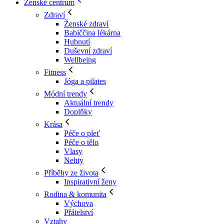
Ženské centrum
Zdraví
Ženské zdraví
Babiččina lékárna
Hubnutí
Duševní zdraví
Wellbeing
Fitness
Jóga a pilates
Módní trendy
Aktuální trendy
Doplňky
Krása
Péče o pleť
Péče o tělo
Vlasy
Nehty
Příběhy ze života
Inspirativní ženy
Rodina & komunita
Výchova
Přátelství
Vztahy