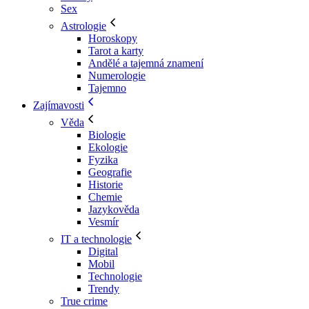
Sex
Astrologie
Horoskopy
Tarot a karty
Andělé a tajemná znamení
Numerologie
Tajemno
Zajímavosti
Věda
Biologie
Ekologie
Fyzika
Geografie
Historie
Chemie
Jazykověda
Vesmír
IT a technologie
Digital
Mobil
Technologie
Trendy
True crime