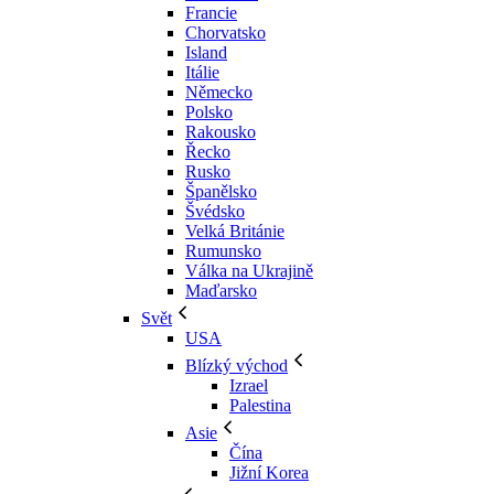
Francie
Chorvatsko
Island
Itálie
Německo
Polsko
Rakousko
Řecko
Rusko
Španělsko
Švédsko
Velká Británie
Rumunsko
Válka na Ukrajině
Maďarsko
Svět
USA
Blízký východ
Izrael
Palestina
Asie
Čína
Jižní Korea