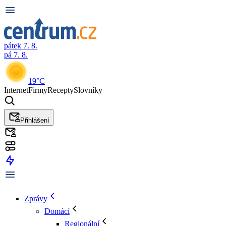
pátek 7. 8.
pá 7. 8.
19°C
Internet
Firmy
Recepty
Slovníky
Přihlášení
Zprávy
Domácí
Regionální