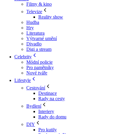
Filmy & kino
Televize
Reality show
Hudba
Hry
Literatura
Výtvarné umění
Divadlo
Digi a stream
Celebrity
Módní policie
Pro pamětníky
Nové tváře
Lifestyle
Cestování
Destinace
Rady na cesty
Bydlení
Interiery
Rady do domu
DIY
Pro kutily