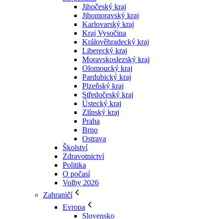
Jihočeský kraj
Jihomoravský kraj
Karlovarský kraj
Kraj Vysočina
Králověhradecký kraj
Liberecký kraj
Moravskoslezský kraj
Olomoucký kraj
Pardubický kraj
Plzeňský kraj
Středočeský kraj
Ústecký kraj
Zlínský kraj
Praha
Brno
Ostrava
Školství
Zdravotnictví
Politika
O počasí
Volby 2026
Zahraničí
Evropa
Slovensko