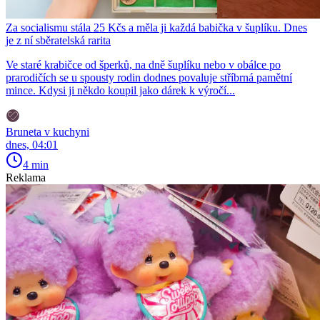
Za socialismu stála 25 Kčs a měla ji každá babička v šuplíku. Dnes
je z ní sběratelská rarita
Ve staré krabičce od šperků, na dně šuplíku nebo v obálce po
prarodičích se u spousty rodin dodnes povaluje stříbrná pamětní
mince. Kdysi ji někdo koupil jako dárek k výročí...
Bruneta v kuchyni
dnes, 04:01
4 min
Reklama