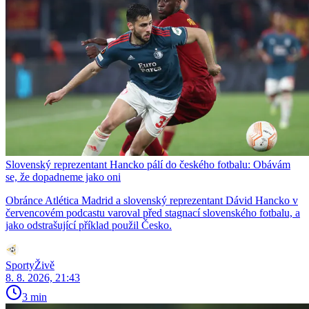
Slovenský reprezentant Hancko pálí do českého fotbalu: Obávám
se, že dopadneme jako oni
Obránce Atlética Madrid a slovenský reprezentant Dávid Hancko v
červencovém podcastu varoval před stagnací slovenského fotbalu, a
jako odstrašující příklad použil Česko.
SportyŽivě
8. 8. 2026, 21:43
3 min