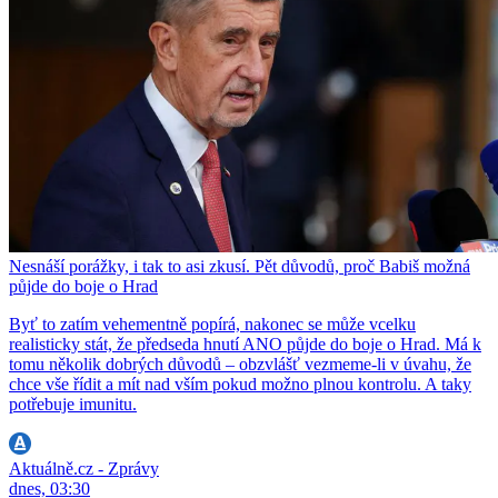
Nesnáší porážky, i tak to asi zkusí. Pět důvodů, proč Babiš možná
půjde do boje o Hrad
Byť to zatím vehementně popírá, nakonec se může vcelku
realisticky stát, že předseda hnutí ANO půjde do boje o Hrad. Má k
tomu několik dobrých důvodů – obzvlášť vezmeme-li v úvahu, že
chce vše řídit a mít nad vším pokud možno plnou kontrolu. A taky
potřebuje imunitu.
Aktuálně.cz - Zprávy
dnes, 03:30