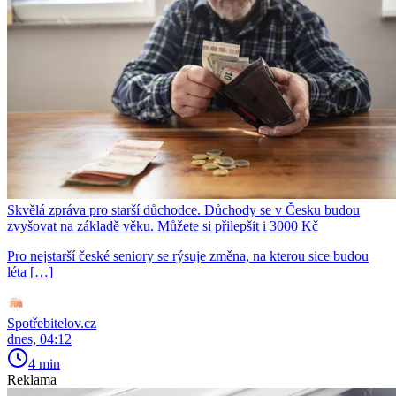
Skvělá zpráva pro starší důchodce. Důchody se v Česku budou
zvyšovat na základě věku. Můžete si přilepšit i 3000 Kč
Pro nejstarší české seniory se rýsuje změna, na kterou sice budou
léta […]
Spotřebitelov.cz
dnes, 04:12
4 min
Reklama