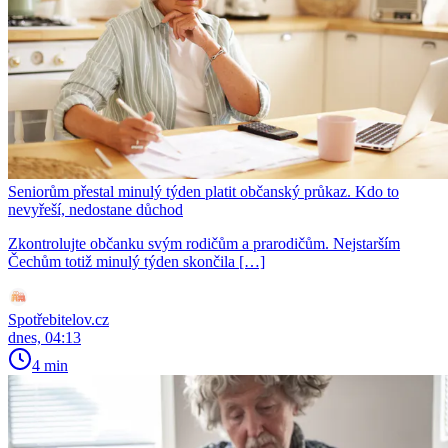
Seniorům přestal minulý týden platit občanský průkaz. Kdo to
nevyřeší, nedostane důchod
Zkontrolujte občanku svým rodičům a prarodičům. Nejstarším
Čechům totiž minulý týden skončila […]
Spotřebitelov.cz
dnes, 04:13
4 min