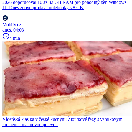
2026 doporučoval 16 až 32 GB RAM pro pohodlný běh Windows
11. Dnes znovu prodává notebooky s 8 GB.
Mobify.cz
dnes, 04:03
4 min
Vídeňská klasika v české kuchyni: Žloutkové řezy s vanilkovým
krémem a malinovou polevou