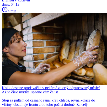
Bruneta v kuchyni
dnes, 04:12
4 min
Kolik dostane prodavačka v pekárně za celý odpracovaný měsíc?
Až to číslo uvidíte, spadne vám čelist
Stojí za pultem od časného rána, krájí chleba, rovná koláče do
vitríny, obsluhuje frontu a do toho počítá drobné. Za celý