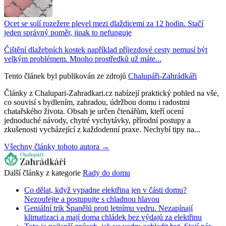
Ocet se solí rozežere plevel mezi dlaždicemi za 12 hodin. Stačí
jeden správný poměr, jinak to nefunguje
Čištění dlažebních kostek například příjezdové cesty nemusí být
velkým problémem. Mnoho prostředků už máte...
Tento článek byl publikován ze zdrojů
Chalupáři-Zahrádkáři
Články z Chalupari-Zahradkari.cz nabízejí praktický pohled na vše,
co souvisí s bydlením, zahradou, údržbou domu i radostmi
chatařského života. Obsah je určen čtenářům, kteří ocení
jednoduché návody, chytré vychytávky, přírodní postupy a
zkušenosti vycházející z každodenní praxe. Nechybí tipy na...
Všechny články tohoto autora →
Další články z kategorie
Rady do domu
Co dělat, když vypadne elektřina jen v části domu?
Nezoufejte a postupujte s chladnou hlavou
Geniální trik Španělů proti letnímu vedru. Nezapínají
klimatizaci a mají doma chládek bez výdajů za elektřinu