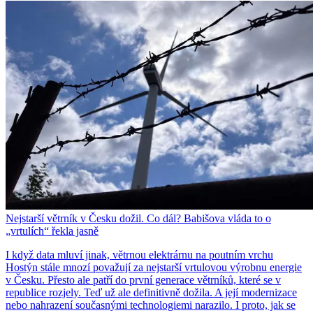
Nejstarší větrník v Česku dožil. Co dál? Babišova vláda to o
„vrtulích“ řekla jasně
I když data mluví jinak, větrnou elektrárnu na poutním vrchu
Hostýn stále mnozí považují za nejstarší vrtulovou výrobnu energie
v Česku. Přesto ale patří do první generace větrníků, které se v
republice rozjely. Teď už ale definitivně dožila. A její modernizace
nebo nahrazení současnými technologiemi narazilo. I proto, jak se