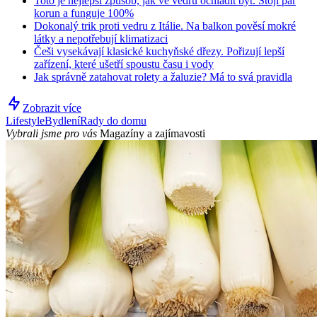
Toto je nejlepší způsob, jak ve vedru ochladit byt. Stojí pár
korun a funguje 100%
Dokonalý trik proti vedru z Itálie. Na balkon pověsí mokré
látky a nepotřebují klimatizaci
Češi vysekávají klasické kuchyňské dřezy. Pořizují lepší
zařízení, které ušetří spoustu času i vody
Jak správně zatahovat rolety a žaluzie? Má to svá pravidla
Zobrazit více
Lifestyle
Bydlení
Rady do domu
Vybrali jsme pro vás
Magazíny a zajímavosti