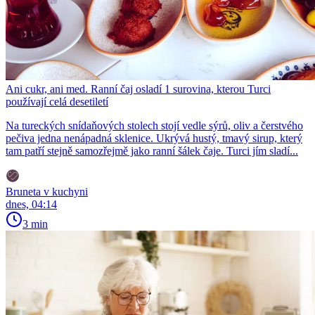
Ani cukr, ani med. Ranní čaj osladí 1 surovina, kterou Turci
používají celá desetiletí
Na tureckých snídaňových stolech stojí vedle sýrů, oliv a čerstvého
pečiva jedna nenápadná sklenice. Ukrývá hustý, tmavý sirup, který
tam patří stejně samozřejmě jako ranní šálek čaje. Turci jím sladí...
Bruneta v kuchyni
dnes, 04:14
3 min