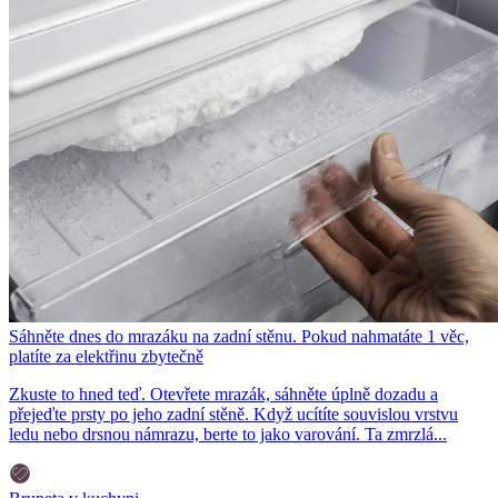
Sáhněte dnes do mrazáku na zadní stěnu. Pokud nahmatáte 1 věc,
platíte za elektřinu zbytečně
Zkuste to hned teď. Otevřete mrazák, sáhněte úplně dozadu a
přejeďte prsty po jeho zadní stěně. Když ucítíte souvislou vrstvu
ledu nebo drsnou námrazu, berte to jako varování. Ta zmrzlá...