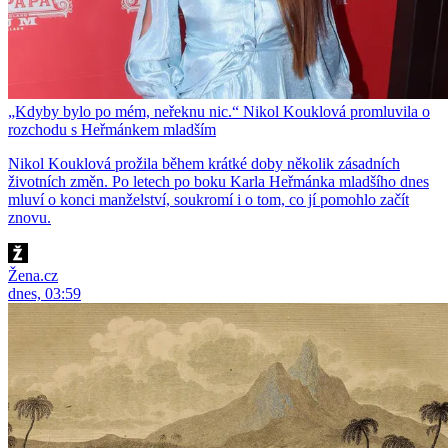
„Kdyby bylo po mém, neřeknu nic.“ Nikol Kouklová promluvila o
rozchodu s Heřmánkem mladším
Nikol Kouklová prožila během krátké doby několik zásadních
životních změn. Po letech po boku Karla Heřmánka mladšího dnes
mluví o konci manželství, soukromí i o tom, co jí pomohlo začít
znovu.
Žena.cz
dnes, 03:59