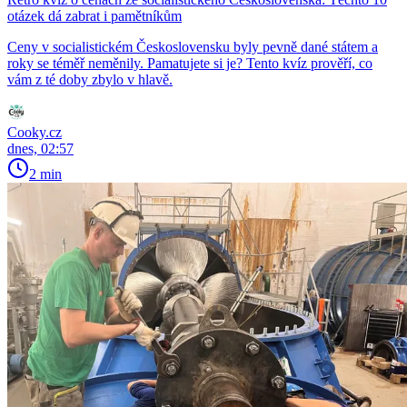
otázek dá zabrat i pamětníkům
Ceny v socialistickém Československu byly pevně dané státem a
roky se téměř neměnily. Pamatujete si je? Tento kvíz prověří, co
vám z té doby zbylo v hlavě.
Cooky.cz
dnes, 02:57
2 min