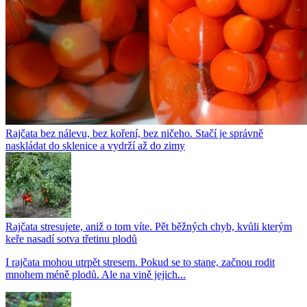
Rajčata bez nálevu, bez koření, bez ničeho. Stačí je správně
naskládat do sklenice a vydrží až do zimy
Rajčata stresujete, aniž o tom víte. Pět běžných chyb, kvůli kterým
keře nasadí sotva třetinu plodů
I rajčata mohou utrpět stresem. Pokud se to stane, začnou rodit
mnohem méně plodů. Ale na vině jejich...