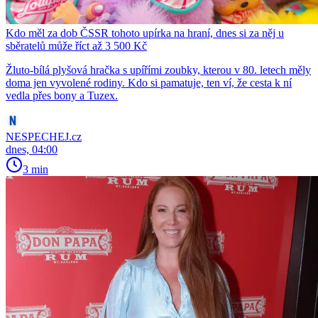
Kdo měl za dob ČSSR tohoto upírka na hraní, dnes si za něj u
sběratelů může říct až 3 500 Kč
Žluto-bílá plyšová hračka s upířími zoubky, kterou v 80. letech měly
doma jen vyvolené rodiny. Kdo si pamatuje, ten ví, že cesta k ní
vedla přes bony a Tuzex.
NESPECHEJ.cz
dnes, 04:00
3 min