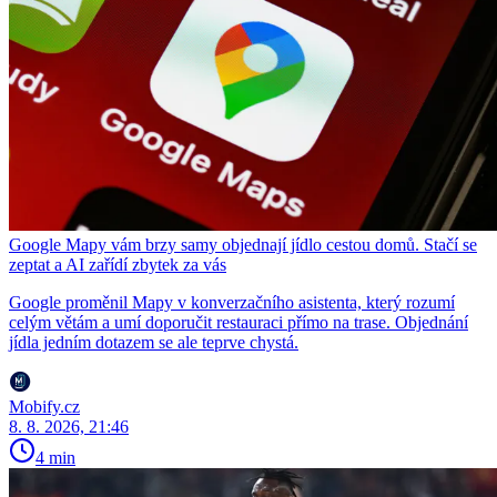
Google Mapy vám brzy samy objednají jídlo cestou domů. Stačí se
zeptat a AI zařídí zbytek za vás
Google proměnil Mapy v konverzačního asistenta, který rozumí
celým větám a umí doporučit restauraci přímo na trase. Objednání
jídla jedním dotazem se ale teprve chystá.
Mobify.cz
8. 8. 2026, 21:46
4 min