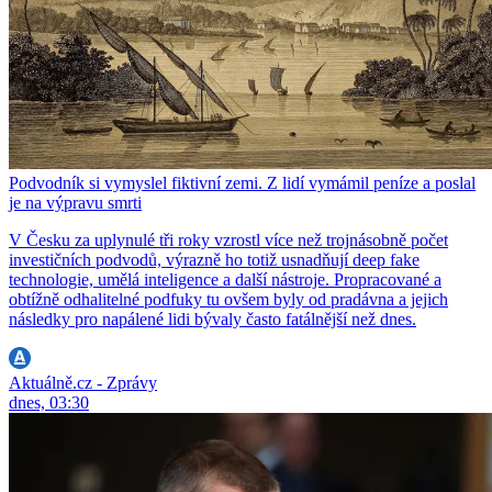
Podvodník si vymyslel fiktivní zemi. Z lidí vymámil peníze a poslal
je na výpravu smrti
V Česku za uplynulé tři roky vzrostl více než trojnásobně počet
investičních podvodů, výrazně ho totiž usnadňují deep fake
technologie, umělá inteligence a další nástroje. Propracované a
obtížně odhalitelné podfuky tu ovšem byly od pradávna a jejich
následky pro napálené lidi bývaly často fatálnější než dnes.
Aktuálně.cz - Zprávy
dnes, 03:30