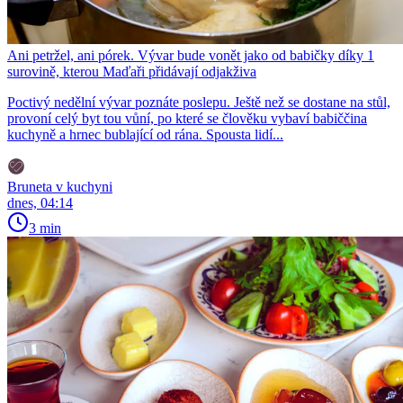
Ani petržel, ani pórek. Vývar bude vonět jako od babičky díky 1
surovině, kterou Maďaři přidávají odjakživa
Poctivý nedělní vývar poznáte poslepu. Ještě než se dostane na stůl,
provoní celý byt tou vůní, po které se člověku vybaví babiččina
kuchyně a hrnec bublající od rána. Spousta lidí...
Bruneta v kuchyni
dnes, 04:14
3 min