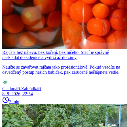
Rajčata bez nálevu, bez koření, bez ničeho. Stačí je správně
naskládat do sklenice a vydrží až do zimy
Naučte se zavařovat rajčata jako profesionálové. Pokud vsadíte na
osvědčený postup našich babiček, pak zaručeně nešlápnete vedle.
Chalupáři-Zahrádkáři
8. 8. 2026, 22:54
2 min