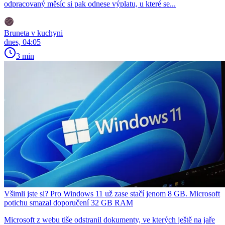
odpracovaný měsíc si pak odnese výplatu, u které se...
Bruneta v kuchyni
dnes, 04:05
3 min
Všimli jste si? Pro Windows 11 už zase stačí jenom 8 GB. Microsoft
potichu smazal doporučení 32 GB RAM
Microsoft z webu tiše odstranil dokumenty, ve kterých ještě na jaře