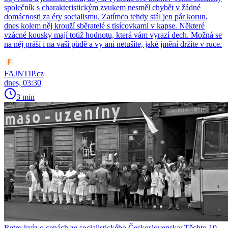
společník s charakteristickým zvukem nesměl chybět v žádné
domácnosti za éry socialismu. Zatímco tehdy stál jen pár korun,
dnes kolem něj krouží sběratelé s tisícovkami v kapse. Některé
vzácné kousky mají totiž hodnotu, která vám vyrazí dech. Možná se
na něj práší i na vaší půdě a vy ani netušíte, jaké jmění držíte v ruce.
FAJNTIP.cz
dnes, 03:30
3 min
Retro kvíz o cenách ze socialistického Československa: Těchto 10