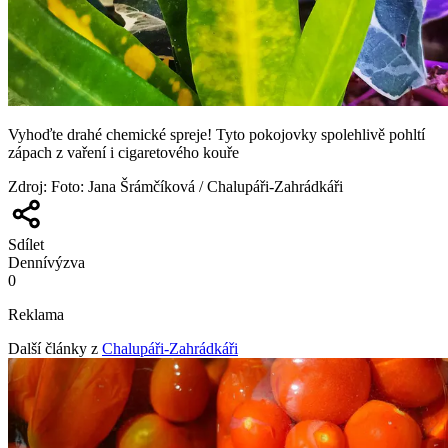
Vyhoďte drahé chemické spreje! Tyto pokojovky spolehlivě pohltí
zápach z vaření i cigaretového kouře
Zdroj
:
Foto: Jana Šrámčíková / Chalupáři-Zahrádkáři
Sdílet
Denní
výzva
0
Reklama
Další články z
Chalupáři-Zahrádkáři