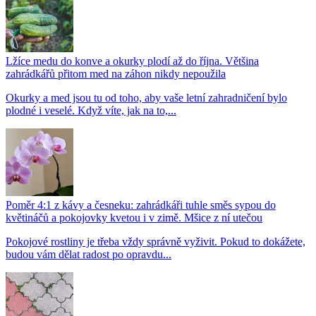
Lžíce medu do konve a okurky plodí až do října. Většina
zahrádkářů přitom med na záhon nikdy nepoužila
Okurky a med jsou tu od toho, aby vaše letní zahradničení bylo
plodné i veselé. Když víte, jak na to,...
Poměr 4:1 z kávy a česneku: zahrádkáři tuhle směs sypou do
květináčů a pokojovky kvetou i v zimě. Mšice z ní utečou
Pokojové rostliny je třeba vždy správně vyživit. Pokud to dokážete,
budou vám dělat radost po opravdu...