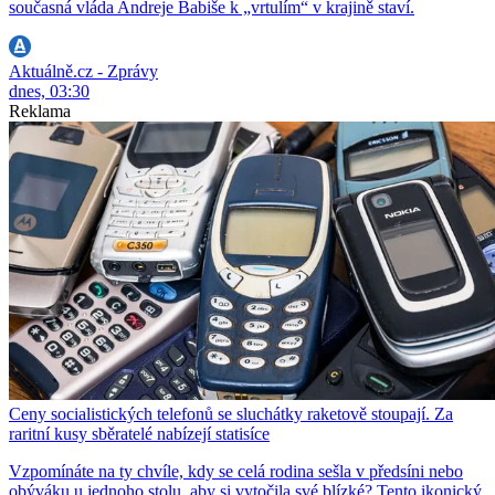
současná vláda Andreje Babiše k „vrtulím“ v krajině staví.
Aktuálně.cz - Zprávy
dnes, 03:30
Reklama
Ceny socialistických telefonů se sluchátky raketově stoupají. Za
raritní kusy sběratelé nabízejí statisíce
Vzpomínáte na ty chvíle, kdy se celá rodina sešla v předsíni nebo
obýváku u jednoho stolu, aby si vytočila své blízké? Tento ikonický