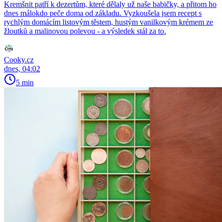
Kremšnit patří k dezertům, které dělaly už naše babičky, a přitom ho
dnes málokdo peče doma od základu. Vyzkoušela jsem recept s
rychlým domácím listovým těstem, hustým vanilkovým krémem ze
žloutků a malinovou polevou - a výsledek stál za to.
Cooky.cz
dnes, 04:02
5 min