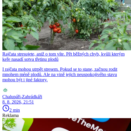
Rajčata stresujete, aniž o tom víte. Pět běžných chyb, kvůli kterým
keře nasadí sotva třetinu plodů
I rajčata mohou utrpět stresem. Pokud se to stane, začnou rodit
mnohem méně plodů. Ale na vině jejich neuspokojivého stavu
mohou být i jiné faktory.
Chalupáři-Zahrádkáři
8. 8. 2026, 21:51
2 min
Reklama