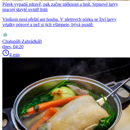
Pórek vypadá zdravě, pak začne měknout a hnít. Srpnové larvy
pracují skryté uvnitř listů
Viníkem není přelití ani houba. V pletivech pórku se živí larvy
vrtalky pórové a než si jich všimnete, bývá pozdě.
Chalupáři-Zahrádkáři
dnes, 04:20
4 min