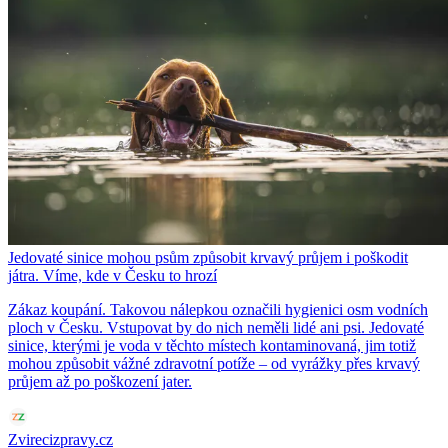
Jedovaté sinice mohou psům způsobit krvavý průjem i poškodit
játra. Víme, kde v Česku to hrozí
Zákaz koupání. Takovou nálepkou označili hygienici osm vodních
ploch v Česku. Vstupovat by do nich neměli lidé ani psi. Jedovaté
sinice, kterými je voda v těchto místech kontaminovaná, jim totiž
mohou způsobit vážné zdravotní potíže – od vyrážky přes krvavý
průjem až po poškození jater.
Zvirecizpravy.cz