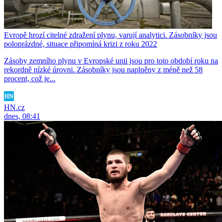
Evropě hrozí citelné zdražení plynu, varují analytici. Zásobníky jsou
poloprázdné, situace připomíná krizi z roku 2022
Zásoby zemního plynu v Evropské unii jsou pro toto období roku na
rekordně nízké úrovni. Zásobníky jsou naplněny z méně než 58
procent, což je...
HN.cz
dnes, 08:41