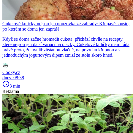
Cuketové kuličky nejsou jen nouzovka ze zahrady: Křupavé sousto,
po kterém se doma jen zapráší
Když se doma začne hromadit cuketa, přichází chvíle na recepty,
které nejsou jen další variací na placky. Cuketové kuličky mám ráda
právě proto, že uvnitř zůstanou vláčné, na povrchu křupnou a s
jednoduchým jogurtovým dipem zmizí ze stolu skoro hned.
Cooky.cz
dnes, 08:38
3 min
Reklama