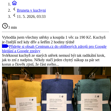
Bruneta v kuchyni
11. 5. 2026, 03:33
3 min
Vyhodila jsem všechny utěrky a koupila 1 věc za 190 Kč. Kuchyň
je čistější než kdy dřív a šetřím 2 hodiny týdně
Přidejte si obsah Centrum.cz do oblíbených zdrojů pro Google
hledání a Google zprávy
Svléknout kuchyň ze starých utěrek nemusí být tak radikální krok,
jak to zní z nadpisu. Někdy stačí jeden chytrý nákup za pár set
korun a člověk zjistí, že část svého...