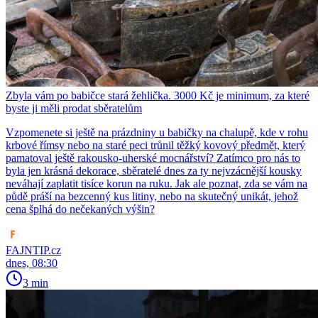
Zbyla vám po babičce stará žehlička. 3000 Kč je minimum, za které
byste ji měli prodat sběratelům
Vzpomenete si ještě na prázdniny u babičky na chalupě, kde v rohu
krbové římsy nebo na staré peci trůnil těžký kovový předmět, který
pamatoval ještě rakousko-uherské mocnářství? Zatímco pro nás to
byla jen krásná dekorace, sběratelé dnes za ty nejvzácnější kousky
neváhají zaplatit tisíce korun na ruku. Jak ale poznat, zda se vám na
půdě práší na bezcenný kus litiny, nebo na skutečný unikát, jehož
cena šplhá do nečekaných výšin?
FAJNTIP.cz
dnes, 08:30
3 min