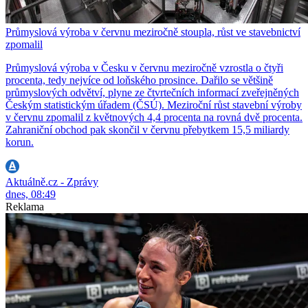
Průmyslová výroba v červnu meziročně stoupla, růst ve stavebnictví
zpomalil
Průmyslová výroba v Česku v červnu meziročně vzrostla o čtyři
procenta, tedy nejvíce od loňského prosince. Dařilo se většině
průmyslových odvětví, plyne ze čtvrtečních informací zveřejněných
Českým statistickým úřadem (ČSÚ). Meziroční růst stavební výroby
v červnu zpomalil z květnových 4,4 procenta na rovná dvě procenta.
Zahraniční obchod pak skončil v červnu přebytkem 15,5 miliardy
korun.
Aktuálně.cz - Zprávy
dnes, 08:49
Reklama