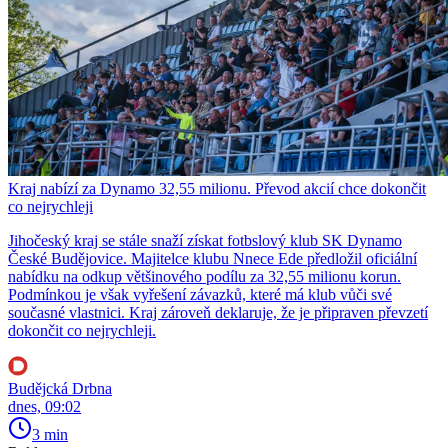
Kraj nabízí za Dynamo 32,55 milionu. Převod akcií chce dokončit
co nejrychleji
Jihočeský kraj se stále snaží získat fotbslový klub SK Dynamo
České Budějovice. Majitelce klubu Nnece Ede předložil oficiální
nabídku na odkup většinového podílu za 32,55 milionu korun.
Podmínkou je však vyřešení závazků, které má klub vůči své
současné vlastnici. Kraj zároveň deklaruje, že je připraven převzetí
dokončit co nejrychleji.
Budějcká Drbna
dnes, 09:02
3 min