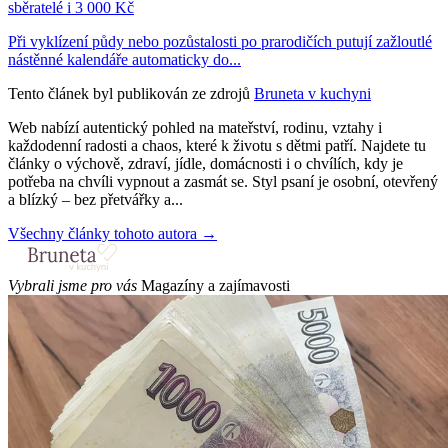
sběratelé i 3 000 Kč
Při vyklízení půdy nebo pozůstalosti po prarodičích putují zažloutlé
nástěnné kalendáře automaticky do...
Tento článek byl publikován ze zdrojů
Bruneta v kuchyni
Web nabízí autentický pohled na mateřství, rodinu, vztahy i
každodenní radosti a chaos, které k životu s dětmi patří. Najdete tu
články o výchově, zdraví, jídle, domácnosti i o chvílích, kdy je
potřeba na chvíli vypnout a zasmát se. Styl psaní je osobní, otevřený
a blízký – bez přetvářky a...
Všechny články tohoto autora →
Vybrali jsme pro vás
Magazíny a zajímavosti