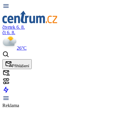
čtvrtek 6. 8.
čt 6. 8.
26°C
Přihlášení
Reklama