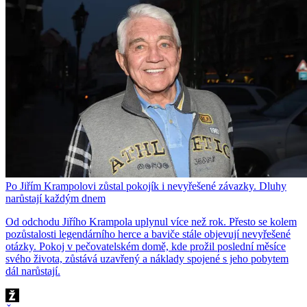
Po Jiřím Krampolovi zůstal pokojík i nevyřešené závazky. Dluhy
narůstají každým dnem
Od odchodu Jiřího Krampola uplynul více než rok. Přesto se kolem
pozůstalosti legendárního herce a baviče stále objevují nevyřešené
otázky. Pokoj v pečovatelském domě, kde prožil poslední měsíce
svého života, zůstává uzavřený a náklady spojené s jeho pobytem
dál narůstají.