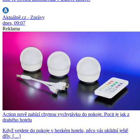
Aktuálně.cz - Zprávy
dnes, 09:07
Reklama
Action nově nabízí chytrou vychytávku do pokoje. Pocit je jak z
drahého hotelu
Když vejdete do pokoje v hezkém hotelu, něco vás uklidní ještě
dřív, […]