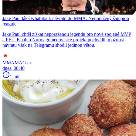
Jake Paul láká Khabiba k návratu do MMA. Neporažený šampion
reaguje
Jake Paul chtěl získat neporaženou legendu pro nově spojené MVP
a PFL. Khabib Nurmagomedov sice projekt pochválil, možnost
návratu však na Telegramu shodil jedinou větou.
MMAMAG.cz
dnes, 08:40
1 min