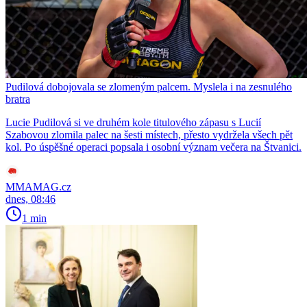
Pudilová dobojovala se zlomeným palcem. Myslela i na zesnulého
bratra
Lucie Pudilová si ve druhém kole titulového zápasu s Lucií
Szabovou zlomila palec na šesti místech, přesto vydržela všech pět
kol. Po úspěšné operaci popsala i osobní význam večera na Štvanici.
MMAMAG.cz
dnes, 08:46
1 min