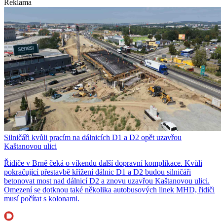
Reklama
Silničáři kvůli pracím na dálnicích D1 a D2 opět uzavřou
Kaštanovou ulici
Řidiče v Brně čeká o víkendu další dopravní komplikace. Kvůli
pokračující přestavbě křížení dálnic D1 a D2 budou silničáři
betonovat most nad dálnicí D2 a znovu uzavřou Kaštanovou ulici.
Omezení se dotknou také několika autobusových linek MHD, řidiči
musí počítat s kolonami.