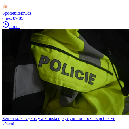
Spotřebitelov.cz
dnes, 09:05
3 min
Senior srazil cyklisty a z místa ujel, nyní mu hrozí až pět let ve
vězení