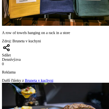
A row of towels hanging on a rack in a store
Zdroj
:
Bruneta v kuchyni
Sdílet
Denní
výzva
0
Reklama
Další články z
Bruneta v kuchyni