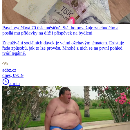
Pavel vydělává 70 tisíc měsíčně. Stát ho považuje za chudého a
posílá mu přídavky na dítě i příspěvek na bydlení
Zneužívání sociálních dávek je velmi ožehavým tématem. Existuje
řada způsobů, jak to lze provést. Mnohé z nich se na první pohled
tváří legálně.
adbz.cz
dnes, 09:19
2 min