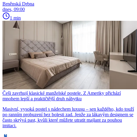
Brněnská Drbna
dnes, 09:00
1 min
Češi zavrhují klasické manželské postele. Z Ameriky přichází
mnohem lepší a praktičtější druh nábytku
Masivní, vysoká postel s nádechem luxusu – sen každého, kdo touží
po ranním probuzení bez bolesti zad. Jenže za lákavým designem se
často skrývá past, kvůli které můžete utratit majlant za pouhou
imitaci.