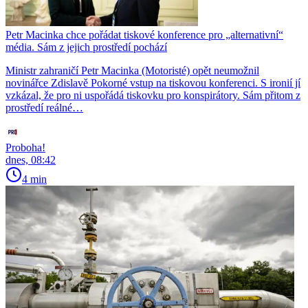
Petr Macinka chce pořádat tiskové konference pro „alternativní“
média. Sám z jejich prostředí pochází
Ministr zahraničí Petr Macinka (Motoristé) opět neumožnil
novinářce Zdislavě Pokorné vstup na tiskovou konferenci. S ironií jí
vzkázal, že pro ni uspořádá tiskovku pro konspirátory. Sám přitom z
prostředí reálné…
Proboha!
dnes, 08:42
4 min