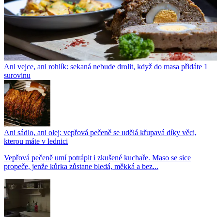
Ani vejce, ani rohlík: sekaná nebude drolit, když do masa přidáte 1
surovinu
Ani sádlo, ani olej: vepřová pečeně se udělá křupavá díky věci,
kterou máte v lednici
Vepřová pečeně umí potrápit i zkušené kuchaře. Maso se sice
propeče, jenže kůrka zůstane bledá, měkká a bez...