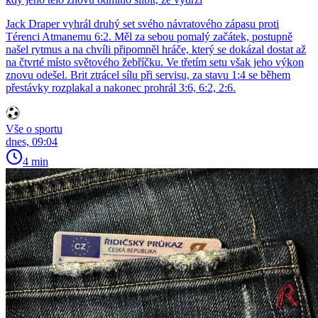
Jack Draper vyhrál druhý set svého návratového zápasu proti
Térenci Atmanemu 6:2. Měl za sebou pomalý začátek, postupně
našel rytmus a na chvíli připomněl hráče, který se dokázal dostat až
na čtvrté místo světového žebříčku. Ve třetím setu však jeho výkon
znovu odešel. Brit ztrácel sílu při servisu, za stavu 1:4 se během
přestávky rozplakal a nakonec prohrál 3:6, 6:2, 2:6.
Vše o sportu
dnes, 09:04
4 min