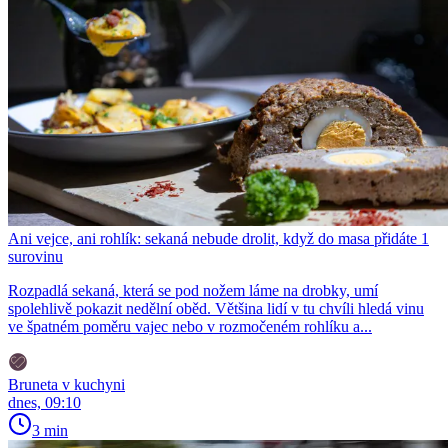
Ani vejce, ani rohlík: sekaná nebude drolit, když do masa přidáte 1
surovinu
Rozpadlá sekaná, která se pod nožem láme na drobky, umí
spolehlivě pokazit nedělní oběd. Většina lidí v tu chvíli hledá vinu
ve špatném poměru vajec nebo v rozmočeném rohlíku a...
Bruneta v kuchyni
dnes, 09:10
3 min