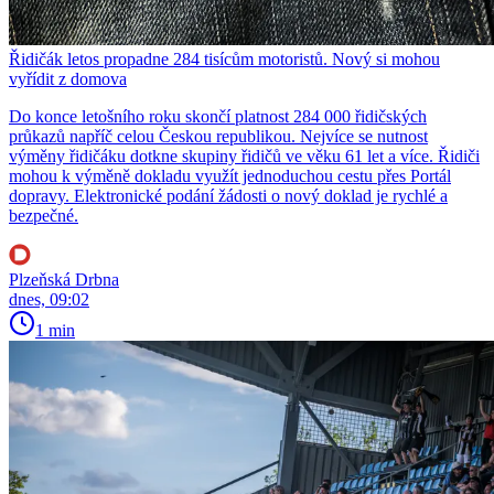
Řidičák letos propadne 284 tisícům motoristů. Nový si mohou
vyřídit z domova
Do konce letošního roku skončí platnost 284 000 řidičských
průkazů napříč celou Českou republikou. Nejvíce se nutnost
výměny řidičáku dotkne skupiny řidičů ve věku 61 let a více. Řidiči
mohou k výměně dokladu využít jednoduchou cestu přes Portál
dopravy. Elektronické podání žádosti o nový doklad je rychlé a
bezpečné.
Plzeňská Drbna
dnes, 09:02
1 min