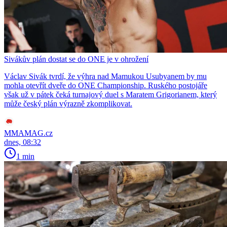
Sivákův plán dostat se do ONE je v ohrožení
Václav Sivák tvrdí, že výhra nad Mamukou Usubyanem by mu
mohla otevřít dveře do ONE Championship. Ruského postojáře
však už v pátek čeká turnajový duel s Maratem Grigorianem, který
může český plán výrazně zkomplikovat.
MMAMAG.cz
dnes, 08:32
1 min