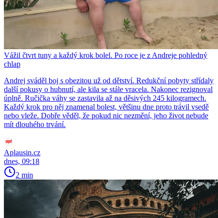
Vážil čtvrt tuny a každý krok bolel. Po roce je z Andreje pohledný
chlap
Andrej sváděl boj s obezitou už od dětství. Redukční pobyty střídaly
další pokusy o hubnutí, ale kila se stále vracela. Nakonec rezignoval
úplně. Ručička váhy se zastavila až na děsivých 245 kilogramech.
Každý krok pro něj znamenal bolest, většinu dne proto trávil vsedě
nebo vleže. Dobře věděl, že pokud nic nezmění, jeho život nebude
mít dlouhého trvání.
Aplausin.cz
dnes, 09:18
2 min