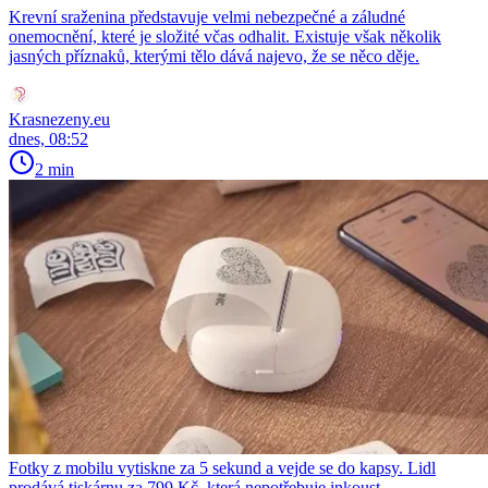
Krevní sraženina představuje velmi nebezpečné a záludné
onemocnění, které je složité včas odhalit. Existuje však několik
jasných příznaků, kterými tělo dává najevo, že se něco děje.
Krasnezeny.eu
dnes, 08:52
2 min
Fotky z mobilu vytiskne za 5 sekund a vejde se do kapsy. Lidl
prodává tiskárnu za 799 Kč, která nepotřebuje inkoust