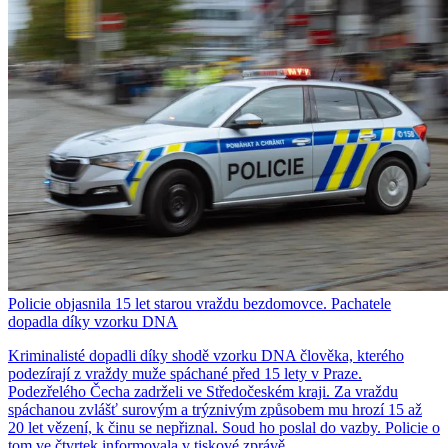
Policie objasnila 15 let starou vraždu bezdomovce. Pachatele
dopadla díky vzorku DNA
Kriminalisté dopadli díky shodě vzorku DNA člověka, kterého
podezírají z vraždy muže spáchané před 15 lety v Praze.
Podezřelého Čecha zadrželi ve Středočeském kraji. Za vraždu
spáchanou zvlášť surovým a trýznivým způsobem mu hrozí 15 až
20 let vězení, k činu se nepřiznal. Soud ho poslal do vazby. Policie o
tom ve čtvrtek informovala v tiskové zprávě.