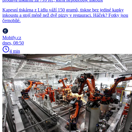
Kapesní tiskárna z Lidlu váží 150 gramů, tiskne bez jediné kapky
inkoustu a stojí méně než dvě pizzy v restauraci. Háček? Fotky jsou
černobílé.
Mobify.cz
dnes, 08:50
4 min