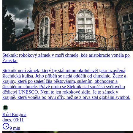
Stekník: rokokový zámek v moři chmele, kde aristokracie voněla po
Žatecku
Stekník není zámek, který by stál mimo okolní svět jako uzavřená
šlechtická kulisa. Jeho příběh se nedá oddělit od chmelnic, Žatce a
krajiny, která po staletí žila pěstováním, sušením, obchodem a
šlechtěním chmele. Právě proto se Stekník stal součástí světového
dědictví UNESCO. Není to jen rokokové sídlo. Je to zámek v
krajině, která voněla po pivu dřív, než se z piva stal globální symbol.
Kód Enigma
dnes, 09:11
9 min