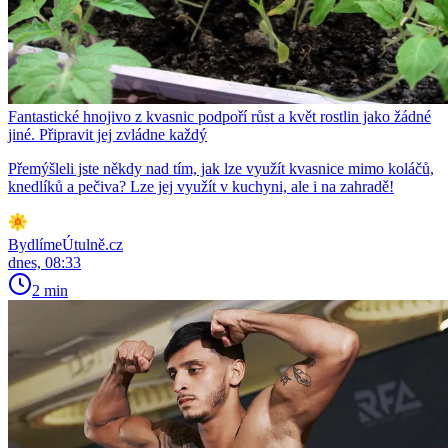
Fantastické hnojivo z kvasnic podpoří růst a květ rostlin jako žádné
jiné. Připravit jej zvládne každý
Přemýšleli jste někdy nad tím, jak lze využít kvasnice mimo koláčů,
knedlíků a pečiva? Lze jej využít v kuchyni, ale i na zahradě!
BydlímeÚtulně.cz
dnes, 08:33
2 min