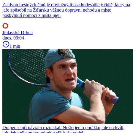
Ze dvou trestných činů je obviněný třiasedmdesátiletý řidič, který na
jaře způsobil na Žďársku vážnou dopravní nehodu a místo
poskytnutí pomoci z místa ujel.
Jihlavská Drbna
dnes, 09:04
1 min
Draper se při návratu rozplakal. Nešlo jen o porážku, ale o chvíli,
kdy jeho tělo znovu odmítlo slíbit, že vydrží