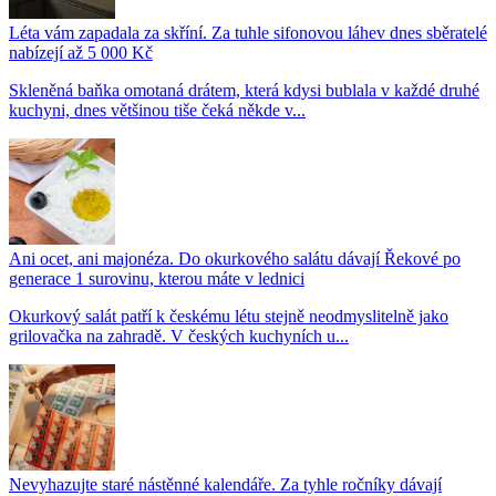
Léta vám zapadala za skříní. Za tuhle sifonovou láhev dnes sběratelé
nabízejí až 5 000 Kč
Skleněná baňka omotaná drátem, která kdysi bublala v každé druhé
kuchyni, dnes většinou tiše čeká někde v...
Ani ocet, ani majonéza. Do okurkového salátu dávají Řekové po
generace 1 surovinu, kterou máte v lednici
Okurkový salát patří k českému létu stejně neodmyslitelně jako
grilovačka na zahradě. V českých kuchyních u...
Nevyhazujte staré nástěnné kalendáře. Za tyhle ročníky dávají