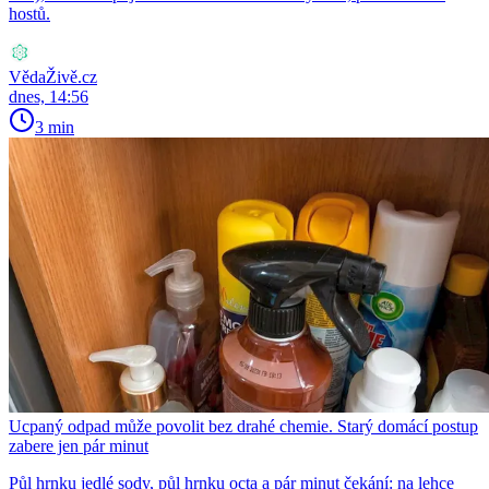
hostů.
VědaŽivě.cz
dnes, 14:56
3 min
Ucpaný odpad může povolit bez drahé chemie. Starý domácí postup
zabere jen pár minut
Půl hrnku jedlé sody, půl hrnku octa a pár minut čekání: na lehce