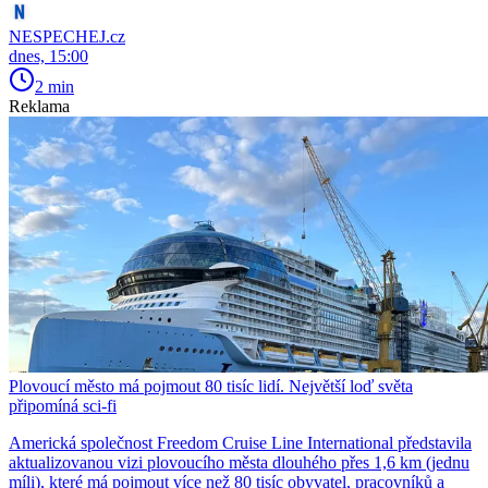
NESPECHEJ.cz
dnes, 15:00
2 min
Reklama
Plovoucí město má pojmout 80 tisíc lidí. Největší loď světa
připomíná sci-fi
Americká společnost Freedom Cruise Line International představila
aktualizovanou vizi plovoucího města dlouhého přes 1,6 km (jednu
míli), které má pojmout více než 80 tisíc obyvatel, pracovníků a