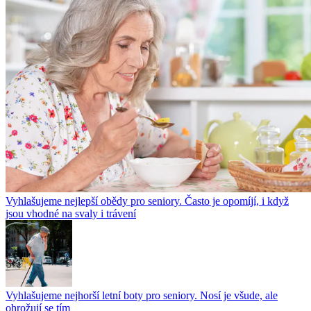
Vyhlašujeme nejlepší obědy pro seniory. Často je opomíjí, i když
jsou vhodné na svaly i trávení
Vyhlašujeme nejhorší letní boty pro seniory. Nosí je všude, ale
ohrožují se tím