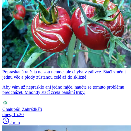
Popraskaná rajčata nejsou nemoc, ale chyba v zálivce. Stačí změnit
jednu věc a plody zůstanou celé až do sklizně
Aby vám už neprasklo ani jedno rajče, naučte se tomuto problému
předcházet. Mnohdy stačí zcela banální triky.
Chalupáři-Zahrádkáři
dnes, 15:20
2 min