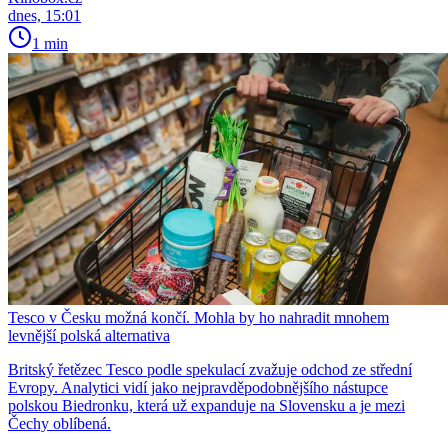
dnes, 15:01
1 min
Tesco v Česku možná končí. Mohla by ho nahradit mnohem
levnější polská alternativa
Britský řetězec Tesco podle spekulací zvažuje odchod ze střední
Evropy. Analytici vidí jako nejpravděpodobnějšího nástupce
polskou Biedronku, která už expanduje na Slovensku a je mezi
Čechy oblíbená.