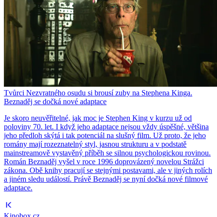
Tvůrci Nezvratného osudu si brousí zuby na Stephena Kinga.
Beznaděj se dočká nové adaptace
Je skoro neuvěřitelné, jak moc je Stephen King v kurzu už od
poloviny 70. let. I když jeho adaptace nejsou vždy úspěšné, většina
jeho předloh skýtá i tak potenciál na slušný film. Už proto, že jeho
romány mají rozeznatelný styl, jasnou strukturu a v podstatě
mainstreamově vystavěný příběh se silnou psychologickou rovinou.
Román Beznaděj vyšel v roce 1996 doprovázený novelou Strážci
zákona. Obě knihy pracují se stejnými postavami, ale v jiných rolích
a jiném sledu událostí. Právě Beznaděj se nyní dočká nové filmové
adaptace.
Kinobox.cz