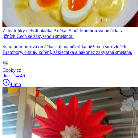
Zablafuňky neboli hladká Ančka: Stará bramborová omáčka z
jižních Čech se zakysanou smetanou
Stará bramborová omáčka stojí na několika běžných surovinách.
Brambory, cibule, koření, záklechtka a nakonec zakysaná smetana.
Cooky.cz
dnes, 14:46
4 min