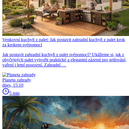
Venkovní kuchyň z palet: Jak postavit zahradní kuchyň z palet krok
za krokem svépomocí
Jak postavit zahradní kuchyň z palet svépomocí? Ukážeme si, jak z
obyčejných palet vytvořit praktické a elegantní zázemí pro grilování,
vaření i letní posezení. Zahradní …
Planeta zahrady
dnes, 15:10
5 min