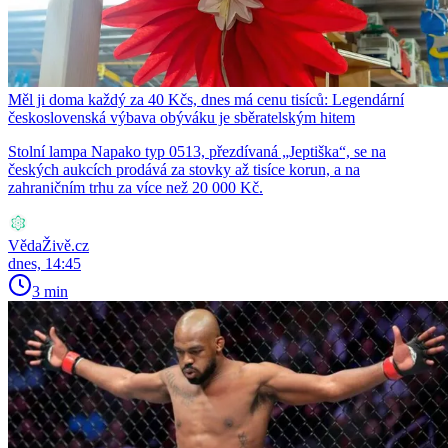
Měl ji doma každý za 40 Kčs, dnes má cenu tisíců: Legendární
československá výbava obýváku je sběratelským hitem
Stolní lampa Napako typ 0513, přezdívaná „Jeptiška“, se na
českých aukcích prodává za stovky až tisíce korun, a na
zahraničním trhu za více než 20 000 Kč.
VědaŽivě.cz
dnes, 14:45
3 min