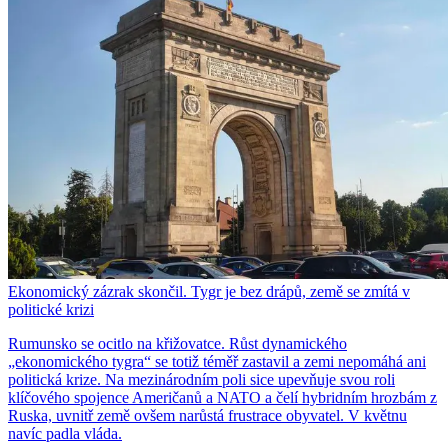
Ekonomický zázrak skončil. Tygr je bez drápů, země se zmítá v
politické krizi
Rumunsko se ocitlo na křižovatce. Růst dynamického
„ekonomického tygra“ se totiž téměř zastavil a zemi nepomáhá ani
politická krize. Na mezinárodním poli sice upevňuje svou roli
klíčového spojence Američanů a NATO a čelí hybridním hrozbám z
Ruska, uvnitř země ovšem narůstá frustrace obyvatel. V květnu
navíc padla vláda.