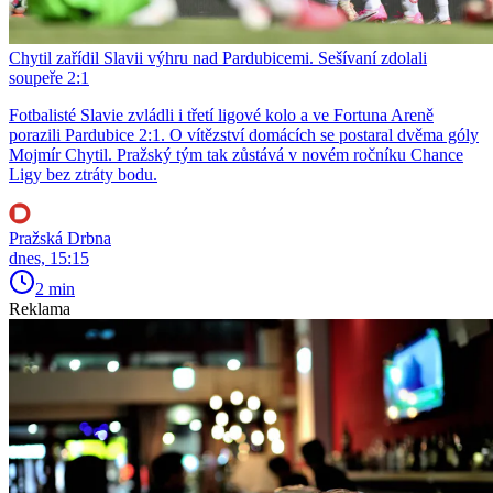
Chytil zařídil Slavii výhru nad Pardubicemi. Sešívaní zdolali
soupeře 2:1
Fotbalisté Slavie zvládli i třetí ligové kolo a ve Fortuna Areně
porazili Pardubice 2:1. O vítězství domácích se postaral dvěma góly
Mojmír Chytil. Pražský tým tak zůstává v novém ročníku Chance
Ligy bez ztráty bodu.
Pražská Drbna
dnes, 15:15
2 min
Reklama