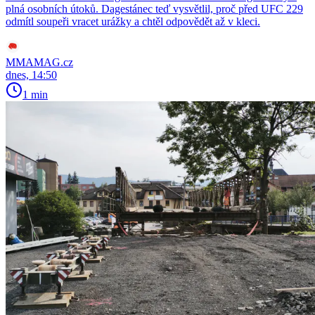
plná osobních útoků. Dagestánec teď vysvětlil, proč před UFC 229
odmítl soupeři vracet urážky a chtěl odpovědět až v kleci.
MMAMAG.cz
dnes, 14:50
1 min