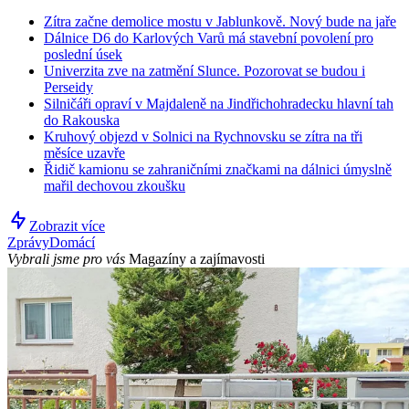
Zítra začne demolice mostu v Jablunkově. Nový bude na jaře
Dálnice D6 do Karlových Varů má stavební povolení pro
poslední úsek
Univerzita zve na zatmění Slunce. Pozorovat se budou i
Perseidy
Silničáři opraví v Majdaleně na Jindřichohradecku hlavní tah
do Rakouska
Kruhový objezd v Solnici na Rychnovsku se zítra na tři
měsíce uzavře
Řidič kamionu se zahraničními značkami na dálnici úmyslně
mařil dechovou zkoušku
Zobrazit více
Zprávy
Domácí
Vybrali jsme pro vás
Magazíny a zajímavosti