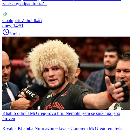
zanesený odpad to stačí.
Chalupáři-Zahrádkáři
dnes, 14:51
3 min
Khabib odmítl McGregorovu hru: Nemohl jsem se snížit na jeho
úroveň
Rivalita Khabiba Nurmagomedova s Conorem McGregorem byla