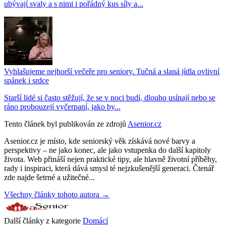
ubývají svaly a s nimi i pořádný kus síly a...
Vyhlašujeme nejhorší večeře pro seniory. Tučná a slaná jídla ovlivní
spánek i srdce
Starší lidé si často stěžují, že se v noci budí, dlouho usínají nebo se
ráno probouzejí vyčerpaní, jako by...
Tento článek byl publikován ze zdrojů
Asenior.cz
Asenior.cz je místo, kde seniorský věk získává nové barvy a
perspektivy – ne jako konec, ale jako vstupenka do další kapitoly
života. Web přináší nejen praktické tipy, ale hlavně životní příběhy,
rady i inspiraci, která dává smysl té nejzkušenější generaci. Čtenář
zde najde šetrné a užitečné...
Všechny články tohoto autora →
Další články z kategorie
Domácí