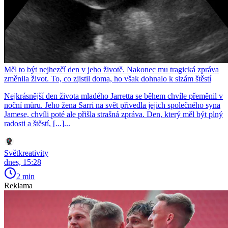
Měl to být nejhezčí den v jeho životě. Nakonec mu tragická zpráva
změnila život. To, co zjistil doma, ho však dohnalo k slzám štěstí
Nejkrásnější den života mladého Jarretta se během chvíle přeměnil v
noční můru. Jeho žena Sarri na svět přivedla jejich společného syna
Jamese, chvíli poté ale přišla strašná zpráva. Den, který měl být plný
radosti a štěstí, [...]...
Světkreativity
dnes, 15:28
2 min
Reklama