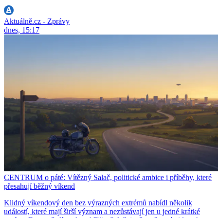
Aktuálně.cz - Zprávy
dnes, 15:17
CENTRUM o páté: Vítězný Salač, politické ambice i příběhy, které
přesahují běžný víkend
Klidný víkendový den bez výrazných extrémů nabídl několik
událostí, které mají širší význam a nezůstávají jen u jedné krátké