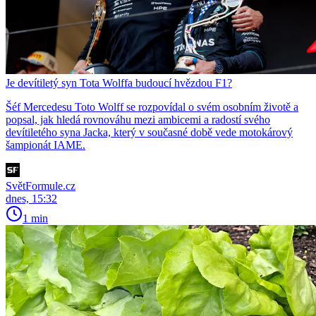
Je devítiletý syn Tota Wolffa budoucí hvězdou F1?
Šéf Mercedesu Toto Wolff se rozpovídal o svém osobním životě a
popsal, jak hledá rovnováhu mezi ambicemi a radostí svého
devítiletého syna Jacka, který v současné době vede motokárový
šampionát IAME.
SvětFormule.cz
dnes, 15:32
1 min