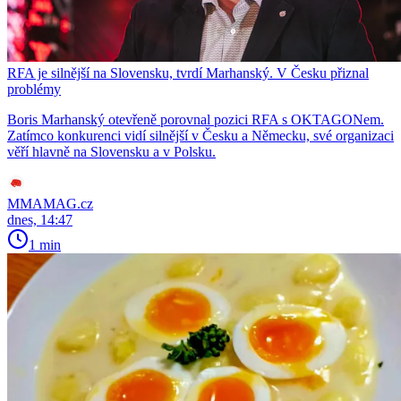
RFA je silnější na Slovensku, tvrdí Marhanský. V Česku přiznal
problémy
Boris Marhanský otevřeně porovnal pozici RFA s OKTAGONem.
Zatímco konkurenci vidí silnější v Česku a Německu, své organizaci
věří hlavně na Slovensku a v Polsku.
MMAMAG.cz
dnes, 14:47
1 min