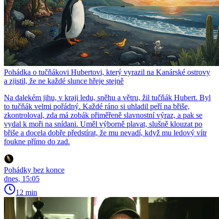
Pohádka o tučňákovi Hubertovi, který vyrazil na Kanárské ostrovy
a zjistil, že ne každé slunce hřeje stejně
Na dalekém jihu, v kraji ledu, sněhu a větru, žil tučňák Hubert. Byl
to tučňák velmi pořádný. Každé ráno si uhladil peří na břiše,
zkontroloval, zda má zobák přiměřeně slavnostní výraz, a pak se
vydal k moři na snídani. Uměl výborně plavat, slušně klouzat po
břiše a docela dobře předstírat, že mu nevadí, když mu ledový vítr
foukne přímo do zad.
Pohádky bez konce
dnes, 15:05
12 min