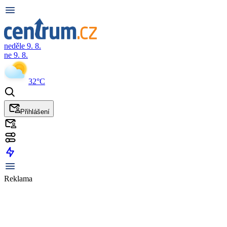
neděle 9. 8.
ne 9. 8.
32°C
Přihlášení
Reklama