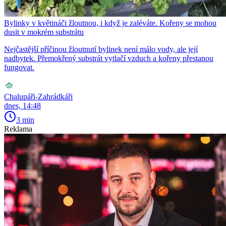
Bylinky v květináči žloutnou, i když je zaléváte. Kořeny se mohou
dusit v mokrém substrátu
Nejčastější příčinou žloutnutí bylinek není málo vody, ale její
nadbytek. Přemokřený substrát vytlačí vzduch a kořeny přestanou
fungovat.
Chalupáři-Zahrádkáři
dnes, 14:48
3 min
Reklama