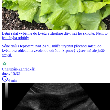
Letní salát vyběhne do květu a zhořkne dřív, než ho sklidíte. Není to
jen chyba odrůdy
Série dnů s teplotami nad 24 °C může urychlit přechod salátu do
květu bez ohledu na zvolenou odrůdu. Srpnový výsev má ale ještě
smysl.
Chalupáři-Zahrádkáři
dnes, 15:32
4 min