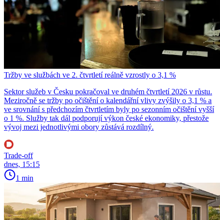
Tržby ve službách ve 2. čtvrtletí reálně vzrostly o 3,1 %
Sektor služeb v Česku pokračoval ve druhém čtvrtletí 2026 v růstu.
Meziročně se tržby po očištění o kalendářní vlivy zvýšily o 3,1 % a
ve srovnání s předchozím čtvrtletím byly po sezonním očištění vyšší
o 1 %. Služby tak dál podporují výkon české ekonomiky, přestože
vývoj mezi jednotlivými obory zůstává rozdílný.
Trade-off
dnes, 15:15
1 min