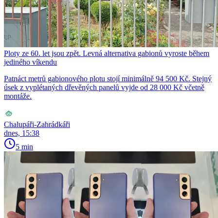
Ploty ze 60. let jsou zpět. Levná alternativa gabionů vyroste během
jediného víkendu
Patnáct metrů gabionového plotu stojí minimálně 94 500 Kč. Stejný
úsek z vyplétaných dřevěných panelů vyjde od 28 000 Kč včetně
montáže.
Chalupáři-Zahrádkáři
dnes, 15:38
5 min