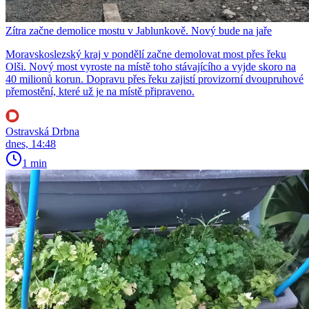
Zítra začne demolice mostu v Jablunkově. Nový bude na jaře
Moravskoslezský kraj v pondělí začne demolovat most přes řeku
Olši. Nový most vyroste na místě toho stávajícího a vyjde skoro na
40 milionů korun. Dopravu přes řeku zajistí provizorní dvoupruhové
přemostění, které už je na místě připraveno.
Ostravská Drbna
dnes, 14:48
1 min