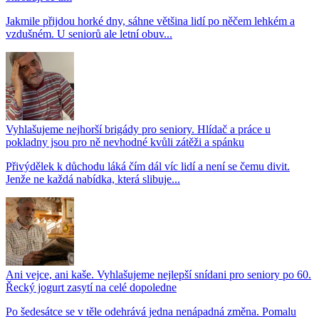
Jakmile přijdou horké dny, sáhne většina lidí po něčem lehkém a
vzdušném. U seniorů ale letní obuv...
Vyhlašujeme nejhorší brigády pro seniory. Hlídač a práce u
pokladny jsou pro ně nevhodné kvůli zátěži a spánku
Přivýdělek k důchodu láká čím dál víc lidí a není se čemu divit.
Jenže ne každá nabídka, která slibuje...
Ani vejce, ani kaše. Vyhlašujeme nejlepší snídani pro seniory po 60.
Řecký jogurt zasytí na celé dopoledne
Po šedesátce se v těle odehrává jedna nenápadná změna. Pomalu