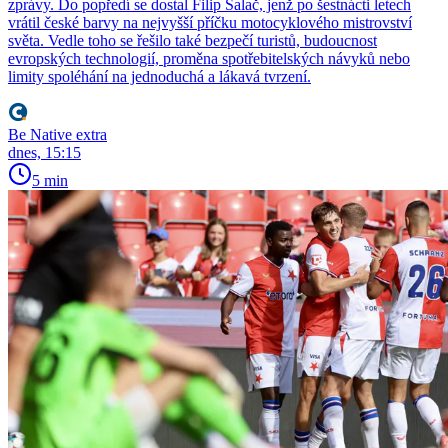
zprávy. Do popředí se dostal Filip Salač, jenž po šestnácti letech
vrátil české barvy na nejvyšší příčku motocyklového mistrovství
světa. Vedle toho se řešilo také bezpečí turistů, budoucnost
evropských technologií, proměna spotřebitelských návyků nebo
limity spoléhání na jednoduchá a lákavá tvrzení.
Be Native extra
dnes, 15:15
5 min