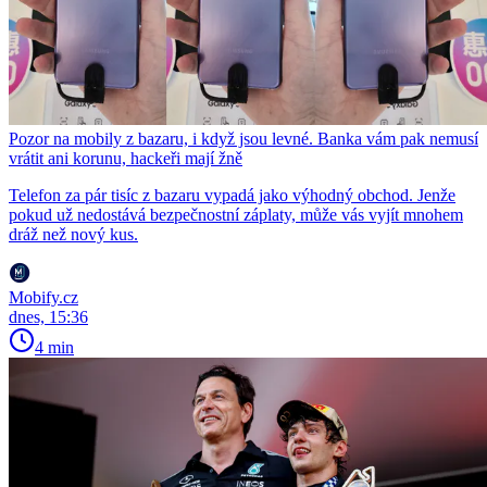
Pozor na mobily z bazaru, i když jsou levné. Banka vám pak nemusí
vrátit ani korunu, hackeři mají žně
Telefon za pár tisíc z bazaru vypadá jako výhodný obchod. Jenže
pokud už nedostává bezpečnostní záplaty, může vás vyjít mnohem
dráž než nový kus.
Mobify.cz
dnes, 15:36
4 min