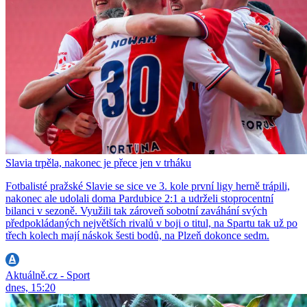
Slavia trpěla, nakonec je přece jen v trháku
Fotbalisté pražské Slavie se sice ve 3. kole první ligy herně trápili,
nakonec ale udolali doma Pardubice 2:1 a udrželi stoprocentní
bilanci v sezoně. Využili tak zároveň sobotní zaváhání svých
předpokládaných největších rivalů v boji o titul, na Spartu tak už po
třech kolech mají náskok šesti bodů, na Plzeň dokonce sedm.
Aktuálně.cz - Sport
dnes, 15:20