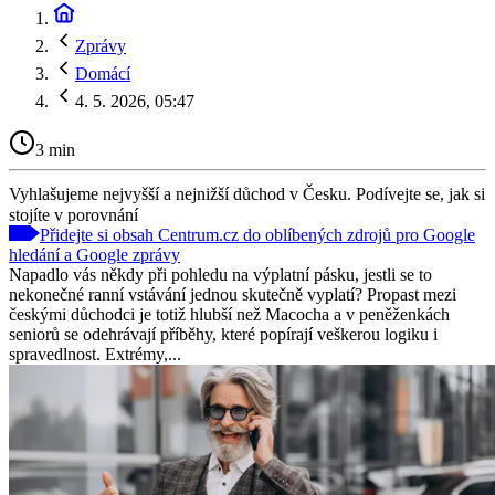
Zprávy
Domácí
4. 5. 2026, 05:47
3 min
Vyhlašujeme nejvyšší a nejnižší důchod v Česku. Podívejte se, jak si
stojíte v porovnání
Přidejte si obsah Centrum.cz do oblíbených zdrojů pro Google
hledání a Google zprávy
Napadlo vás někdy při pohledu na výplatní pásku, jestli se to
nekonečné ranní vstávání jednou skutečně vyplatí? Propast mezi
českými důchodci je totiž hlubší než Macocha a v peněženkách
seniorů se odehrávají příběhy, které popírají veškerou logiku i
spravedlnost. Extrémy,...