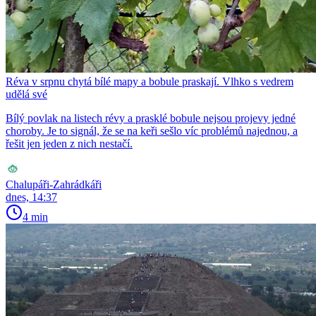
Réva v srpnu chytá bílé mapy a bobule praskají. Vlhko s vedrem
udělá své
Bílý povlak na listech révy a prasklé bobule nejsou projevy jedné
choroby. Je to signál, že se na keři sešlo víc problémů najednou, a
řešit jen jeden z nich nestačí.
Chalupáři-Zahrádkáři
dnes, 14:37
4 min