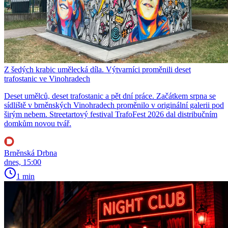
Z šedých krabic umělecká díla. Výtvarníci proměnili deset
trafostanic ve Vinohradech
Deset umělců, deset trafostanic a pět dní práce. Začátkem srpna se
sídliště v brněnských Vinohradech proměnilo v originální galerii pod
širým nebem. Streetartový festival TrafoFest 2026 dal distribučním
domkům novou tvář.
Brněnská Drbna
dnes, 15:00
1 min