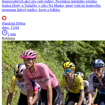
doprovodných akcí pro celé rodiny. Novinkou letošního ročníku
budou Hody u Trafačky v ulici Na Marku, které vrátí do hodového
programu lidové tradice, kroje a folklor.
Hanácká Drbna
dnes, 15:04
1 min
Reklama