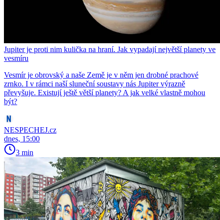
Jupiter je proti nim kulička na hraní. Jak vypadají největší planety ve
vesmíru
Vesmír je obrovský a naše Země je v něm jen drobné prachové
zrnko. I v rámci naší sluneční soustavy nás Jupiter výrazně
převyšuje. Existují ještě větší planety? A jak velké vlastně mohou
být?
NESPECHEJ.cz
dnes, 15:00
3 min