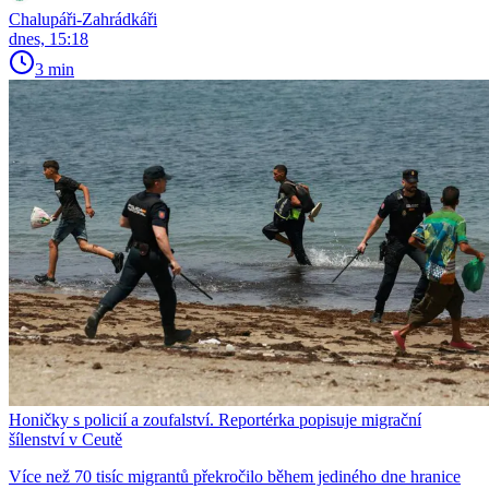
Chalupáři-Zahrádkáři
dnes, 15:18
3 min
Honičky s policií a zoufalství. Reportérka popisuje migrační
šílenství v Ceutě
Více než 70 tisíc migrantů překročilo během jediného dne hranice