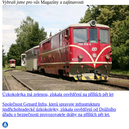
Vybrali jsme pro vás
Magazíny a zajímavosti
Úzkokolejka má zelenou, získala osvědčení na příštích pět let
Společnost Gepard Infra, která spravuje infrastrukturu
jindřichohradecké úzkokolejky, získala osvědčení od Drážního
úřadu o bezpečnosti provozovatele dráhy na příštích pět let.