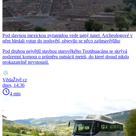
Pod slavnou mexickou pyramidou vede tajný tunel. Archeologové v
něm hledali vstup do podsvětí, objevilo se něco zajímavějšího
Pod druhou největší stavbou starověkého Teotihuacánu se skrývá
podzemní komora o průměru patnácti metrů, do které dosud nikdo
prokazatelně nevstoupil.
VědaŽivě.cz
dnes, 14:36
4 min