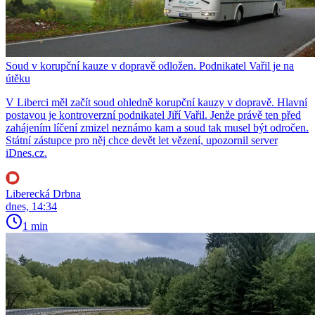
Soud v korupční kauze v dopravě odložen. Podnikatel Vařil je na
útěku
V Liberci měl začít soud ohledně korupční kauzy v dopravě. Hlavní
postavou je kontroverzní podnikatel Jiří Vařil. Jenže právě ten před
zahájením líčení zmizel neznámo kam a soud tak musel být odročen.
Státní zástupce pro něj chce devět let vězení, upozornil server
iDnes.cz.
Liberecká Drbna
dnes, 14:34
1 min