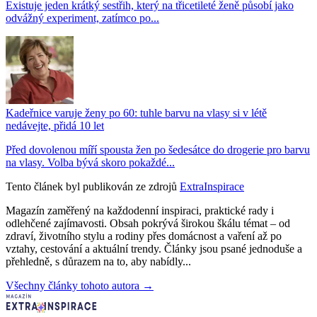
Existuje jeden krátký sestřih, který na třicetileté ženě působí jako
odvážný experiment, zatímco po...
Kadeřnice varuje ženy po 60: tuhle barvu na vlasy si v létě
nedávejte, přidá 10 let
Před dovolenou míří spousta žen po šedesátce do drogerie pro barvu
na vlasy. Volba bývá skoro pokaždé...
Tento článek byl publikován ze zdrojů
ExtraInspirace
Magazín zaměřený na každodenní inspiraci, praktické rady i
odlehčené zajímavosti. Obsah pokrývá širokou škálu témat – od
zdraví, životního stylu a rodiny přes domácnost a vaření až po
vztahy, cestování a aktuální trendy. Články jsou psané jednoduše a
přehledně, s důrazem na to, aby nabídly...
Všechny články tohoto autora →