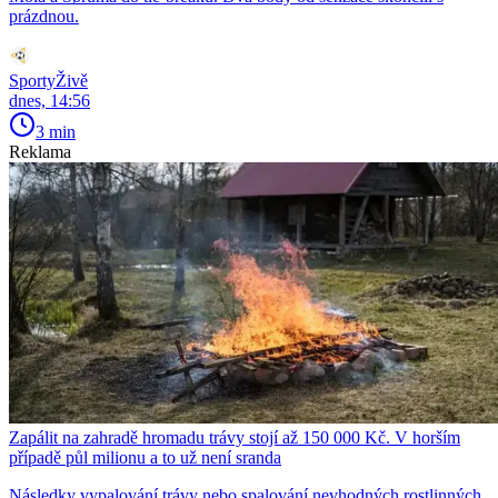
prázdnou.
SportyŽivě
dnes, 14:56
3 min
Reklama
Zapálit na zahradě hromadu trávy stojí až 150 000 Kč. V horším
případě půl milionu a to už není sranda
Následky vypalování trávy nebo spalování nevhodných rostlinných