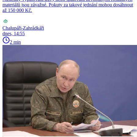
materiálů jsou závažné. Pokuty za takové jednání mohou dosáhnout
až 150 000 Kč.
Chalupáři-Zahrádkáři
dnes, 14:55
2 min