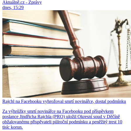
Aktuálně.cz - Zprávy
dnes, 15:29
Rajchl na Facebooku vyhrožoval smrtí novinářce, dostal podmínku
Za výhrůžky smrtí novinářce na Facebooku pod příspěvkem
poslance Jindřicha Rajchla (PRO) uložil Okresní soud v Děčíně
obžalovanému přispěvateli půlroční podmínku a peněžitý trest 10
tisíc korun.