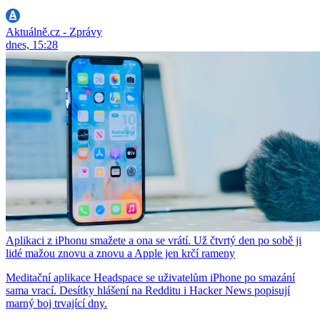
Aktuálně.cz - Zprávy
dnes, 15:28
Aplikaci z iPhonu smažete a ona se vrátí. Už čtvrtý den po sobě ji
lidé mažou znovu a znovu a Apple jen krčí rameny
Meditační aplikace Headspace se uživatelům iPhone po smazání
sama vrací. Desítky hlášení na Redditu i Hacker News popisují
marný boj trvající dny.