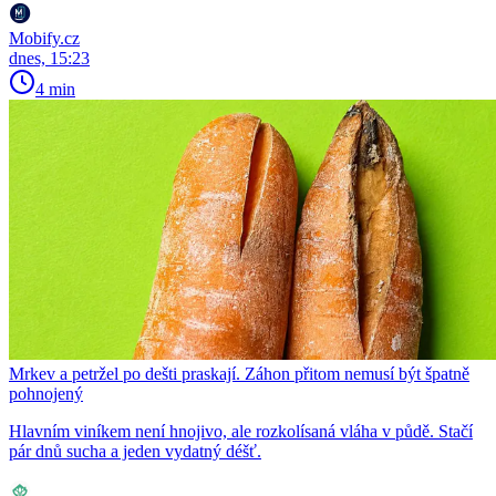
Mobify.cz
dnes, 15:23
4 min
Mrkev a petržel po dešti praskají. Záhon přitom nemusí být špatně
pohnojený
Hlavním viníkem není hnojivo, ale rozkolísaná vláha v půdě. Stačí
pár dnů sucha a jeden vydatný déšť.