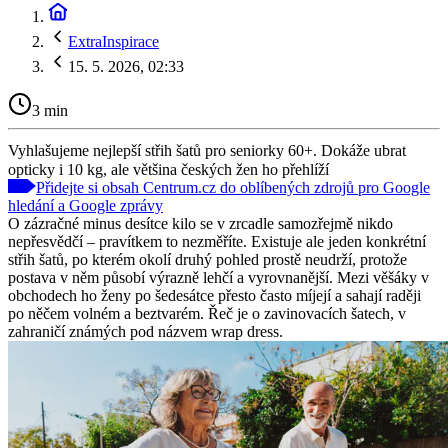
ExtraInspirace
15. 5. 2026, 02:33
3 min
Vyhlašujeme nejlepší střih šatů pro seniorky 60+. Dokáže ubrat
opticky i 10 kg, ale většina českých žen ho přehlíží
Přidejte si obsah Centrum.cz do oblíbených zdrojů pro Google
hledání a Google zprávy
O zázračné minus desítce kilo se v zrcadle samozřejmě nikdo
nepřesvědčí – pravítkem to nezměříte. Existuje ale jeden konkrétní
střih šatů, po kterém okolí druhý pohled prostě neudrží, protože
postava v něm působí výrazně lehčí a vyrovnanější. Mezi věšáky v
obchodech ho ženy po šedesátce přesto často míjejí a sahají raději
po něčem volném a beztvarém. Řeč je o zavinovacích šatech, v
zahraničí známých pod názvem wrap dress.