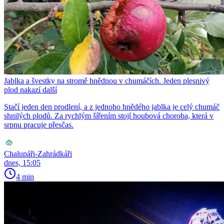
Jablka a švestky na stromě hnědnou v chumáčích. Jeden plesnivý
plod nakazí další
Stačí jeden den prodlení, a z jednoho hnědého jablka je celý chumáč
shnilých plodů. Za rychlým šířením stojí houbová choroba, která v
srpnu pracuje přesčas.
Chalupáři-Zahrádkáři
dnes, 15:05
4 min