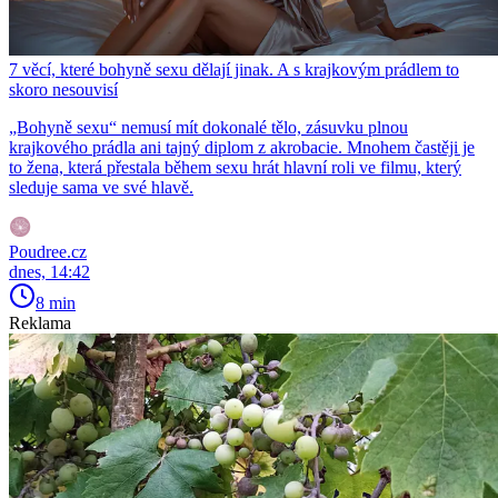
7 věcí, které bohyně sexu dělají jinak. A s krajkovým prádlem to
skoro nesouvisí
„Bohyně sexu“ nemusí mít dokonalé tělo, zásuvku plnou
krajkového prádla ani tajný diplom z akrobacie. Mnohem častěji je
to žena, která přestala během sexu hrát hlavní roli ve filmu, který
sleduje sama ve své hlavě.
Poudree.cz
dnes, 14:42
8 min
Reklama