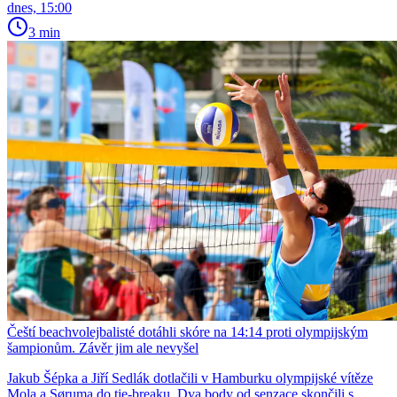
dnes, 15:00
3 min
Čeští beachvolejbalisté dotáhli skóre na 14:14 proti olympijským
šampionům. Závěr jim ale nevyšel
Jakub Šépka a Jiří Sedlák dotlačili v Hamburku olympijské vítěze
Mola a Søruma do tie-breaku. Dva body od senzace skončili s