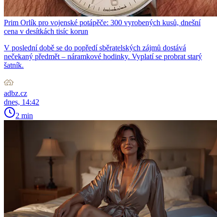
Prim Orlík pro vojenské potápěče: 300 vyrobených kusů, dnešní
cena v desítkách tisíc korun
V poslední době se do popředí sběratelských zájmů dostává
nečekaný předmět – náramkové hodinky. Vyplatí se probrat starý
šatník.
adbz.cz
dnes, 14:42
2 min