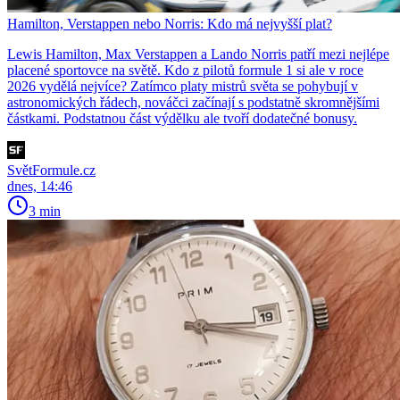
Hamilton, Verstappen nebo Norris: Kdo má nejvyšší plat?
Lewis Hamilton, Max Verstappen a Lando Norris patří mezi nejlépe
placené sportovce na světě. Kdo z pilotů formule 1 si ale v roce
2026 vydělá nejvíce? Zatímco platy mistrů světa se pohybují v
astronomických řádech, nováčci začínají s podstatně skromnějšími
částkami. Podstatnou část výdělku ale tvoří dodatečné bonusy.
SvětFormule.cz
dnes, 14:46
3 min