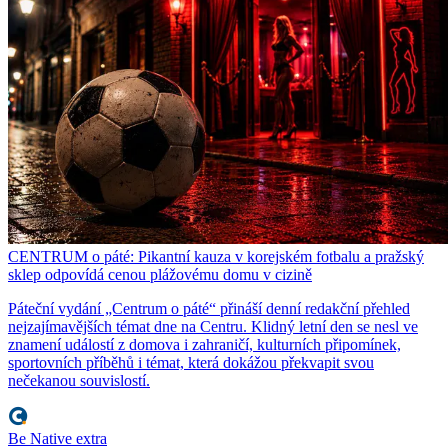
CENTRUM o páté: Pikantní kauza v korejském fotbalu a pražský
sklep odpovídá cenou plážovému domu v cizině
Páteční vydání „Centrum o páté“ přináší denní redakční přehled
nejzajímavějších témat dne na Centru. Klidný letní den se nesl ve
znamení událostí z domova i zahraničí, kulturních připomínek,
sportovních příběhů i témat, která dokážou překvapit svou
nečekanou souvislostí.
Be Native extra