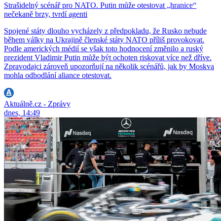
Strašidelný scénář pro NATO. Putin může otestovat „hranice“
nečekaně brzy, tvrdí agenti
Spojené státy dlouho vycházely z předpokladu, že Rusko nebude
během války na Ukrajině členské státy NATO příliš provokovat.
Podle amerických médií se však toto hodnocení změnilo a ruský
prezident Vladimir Putin může být ochoten riskovat více než dříve.
Zpravodajci zároveň upozorňují na několik scénářů, jak by Moskva
mohla odhodlání aliance otestovat.
Aktuálně.cz - Zprávy
dnes, 14:49