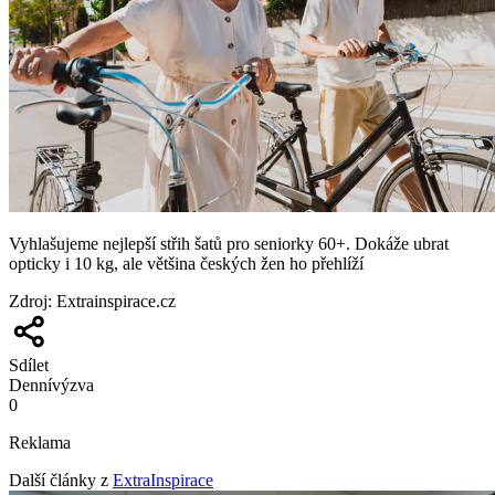
Vyhlašujeme nejlepší střih šatů pro seniorky 60+. Dokáže ubrat
opticky i 10 kg, ale většina českých žen ho přehlíží
Zdroj
:
Extrainspirace.cz
Sdílet
Denní
výzva
0
Reklama
Další články z
ExtraInspirace