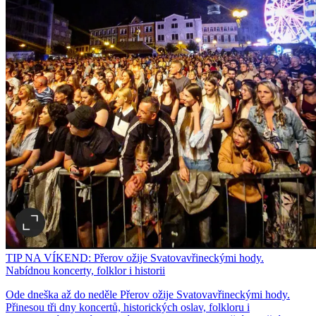
TIP NA VÍKEND: Přerov ožije Svatovavřineckými hody.
Nabídnou koncerty, folklor i historii
Ode dneška až do neděle Přerov ožije Svatovavřineckými hody.
Přinesou tři dny koncertů, historických oslav, folkloru i