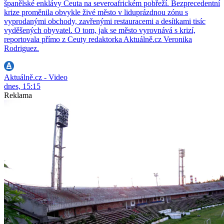
španělské enklávy Ceuta na severoafrickém pobřeží. Bezprecedentní
krize proměnila obvykle živé město v liduprázdnou zónu s
vyprodanými obchody, zavřenými restauracemi a desítkami tisíc
vyděšených obyvatel. O tom, jak se město vyrovnává s krizí,
reportovala přímo z Ceuty redaktorka Aktuálně.cz Veronika
Rodriguez.
Aktuálně.cz - Video
dnes, 15:15
Reklama