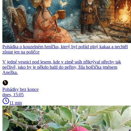
Pohádka o kouzelném hrníčku, který byl pořád plný kakaa a nechtěl
zůstat jen na poličce
V jedné vesnici pod lesem, kde v zimě sníh přikrýval střechy tak
pečlivě, jako by je někdo balil do peřiny, žila holčička jménem
Anežka.
Pohádky bez konce
dnes, 15:05
11 min