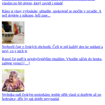
vlasům po 60 objem, který zavidí i mladé
Ráno si vlasy vyfoukáte, uhladíte, spokojeně se otočíte v zrcadle. A
než dojdete z nákupu, leží zase...
Nejhorší čaje z českých obchodů. Češi je pijí každý den ke snídaní a
neví, co v nich je
Ranní čaj patří k nejobyčejnějším rituálům. Vhodíte sáček do hrnku,
zalijete vroucí […]
Stylistka radí českým seniorkám: tenhle střih vlasů si dopřejte až po
šedesátce, dřív by tak dobře nevypadal