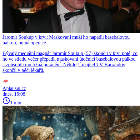
Jaromír Soukup v krvi: Maskovaní muži ho napadli basebalovou
pálkou, nutná operace
Bývalý mediální magnát Jaromír Soukup (57) skončil v krvi poté, co
ho ve středu večer přepadli maskovaní útočníci basebalovou pálkou
a způsobili mu tržná poranění. Někdejší majitel TV Barrandov
skončil v péči lékařů.
Aplausin.cz
dnes, 15:08
1 min