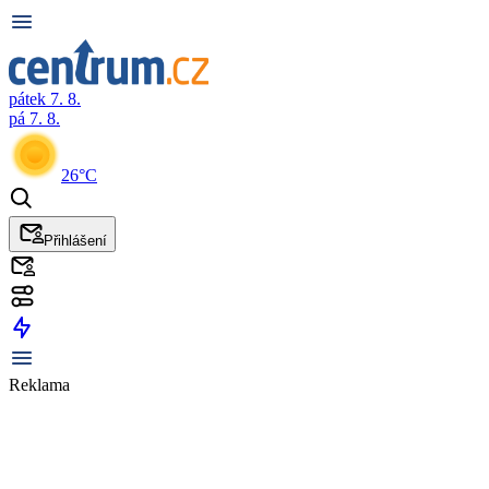
pátek 7. 8.
pá 7. 8.
26°C
Přihlášení
Reklama