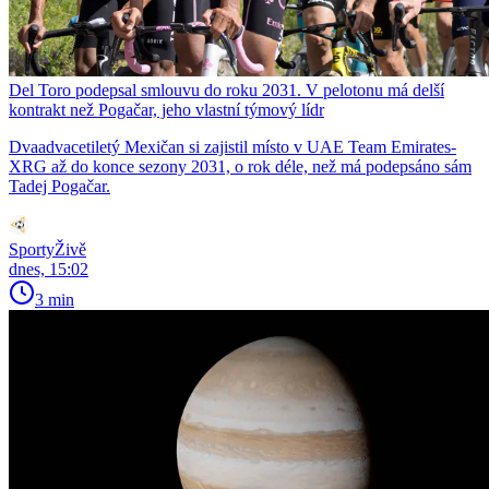
Del Toro podepsal smlouvu do roku 2031. V pelotonu má delší
kontrakt než Pogačar, jeho vlastní týmový lídr
Dvaadvacetiletý Mexičan si zajistil místo v UAE Team Emirates-
XRG až do konce sezony 2031, o rok déle, než má podepsáno sám
Tadej Pogačar.
SportyŽivě
dnes, 15:02
3 min