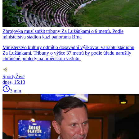
Zbrojovka musí snížit tribuny Za Lužánkami o 9 metrů. Podle
ministerstva stadion kazí panorama Brna
Ministerstvo kultury odmítlo dosavadní výškovou variantu stadionu
Za Lužánkami. Tribuny o výšce 37 metrů by podle úřadu narušily
chráněné pohledy na brněnskou vedutu.
SportyŽivě
dnes, 15:13
3 min