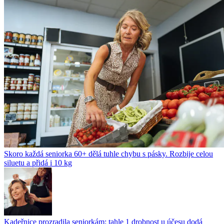
Skoro každá seniorka 60+ dělá tuhle chybu s pásky. Rozbije celou
siluetu a přidá i 10 kg
Kadeřnice prozradila seniorkám: tahle 1 drobnost u účesu dodá