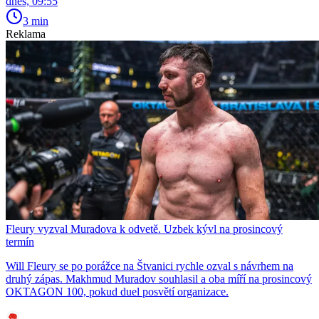
dnes, 09:55
3 min
Reklama
Fleury vyzval Muradova k odvetě. Uzbek kývl na prosincový
termín
Will Fleury se po porážce na Štvanici rychle ozval s návrhem na
druhý zápas. Makhmud Muradov souhlasil a oba míří na prosincový
OKTAGON 100, pokud duel posvětí organizace.