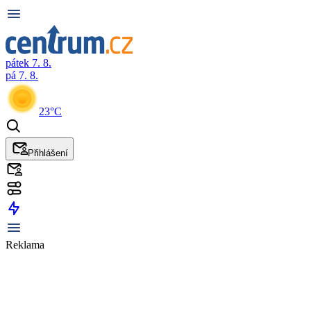
pátek 7. 8.
pá 7. 8.
23°C
Přihlášení
Reklama