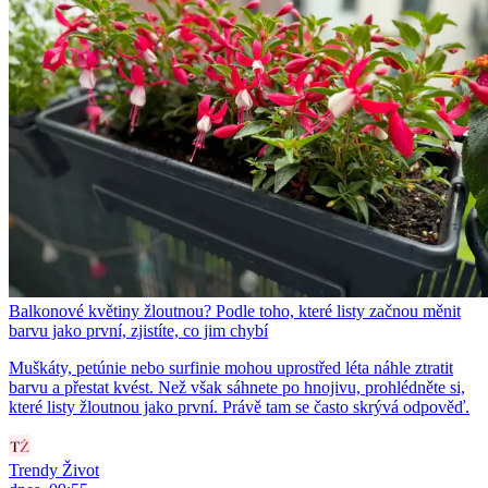
Balkonové květiny žloutnou? Podle toho, které listy začnou měnit
barvu jako první, zjistíte, co jim chybí
Muškáty, petúnie nebo surfinie mohou uprostřed léta náhle ztratit
barvu a přestat kvést. Než však sáhnete po hnojivu, prohlédněte si,
které listy žloutnou jako první. Právě tam se často skrývá odpověď.
Trendy Život