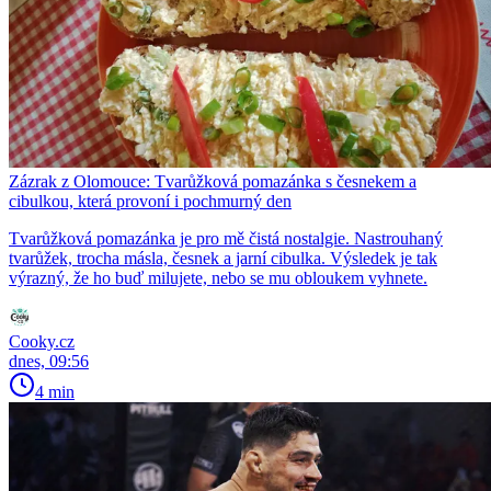
Zázrak z Olomouce: Tvarůžková pomazánka s česnekem a
cibulkou, která provoní i pochmurný den
Tvarůžková pomazánka je pro mě čistá nostalgie. Nastrouhaný
tvarůžek, trocha másla, česnek a jarní cibulka. Výsledek je tak
výrazný, že ho buď milujete, nebo se mu obloukem vyhnete.
Cooky.cz
dnes, 09:56
4 min