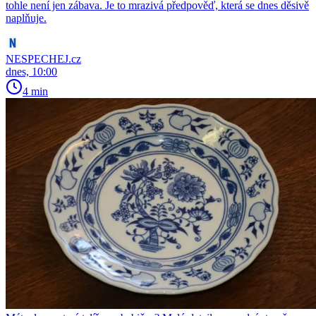
tohle není jen zábava. Je to mrazivá předpověď, která se dnes děsivě
naplňuje.
NESPECHEJ.cz
dnes, 10:00
4 min