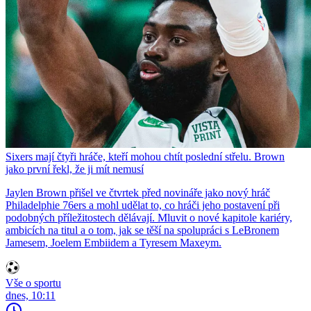
Sixers mají čtyři hráče, kteří mohou chtít poslední střelu. Brown
jako první řekl, že ji mít nemusí
Jaylen Brown přišel ve čtvrtek před novináře jako nový hráč
Philadelphie 76ers a mohl udělat to, co hráči jeho postavení při
podobných příležitostech dělávají. Mluvit o nové kapitole kariéry,
ambicích na titul a o tom, jak se těší na spolupráci s LeBronem
Jamesem, Joelem Embiidem a Tyresem Maxeym.
Vše o sportu
dnes, 10:11