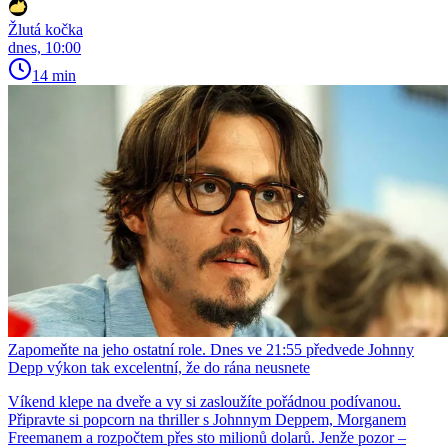
Žlutá kočka
dnes, 10:00
14 min
Zapomeňte na jeho ostatní role. Dnes ve 21:55 předvede Johnny
Depp výkon tak excelentní, že do rána neusnete
Víkend klepe na dveře a vy si zasloužíte pořádnou podívanou.
Připravte si popcorn na thriller s Johnnym Deppem, Morganem
Freemanem a rozpočtem přes sto milionů dolarů. Jenže pozor –