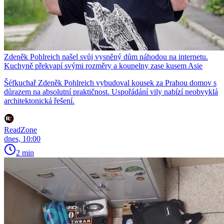
Zdeněk Pohlreich našel svůj vysněný dům náhodou na internetu.
Kuchyně překvapí svými rozměry a koupelny zase kusem Asie
Šéfkuchař Zdeněk Pohlreich vybudoval kousek za Prahou domov s
důrazem na absolutní praktičnost. Uspořádání vily nabízí neobvyklá
architektonická řešení.
ReadZone
dnes, 10:00
2 min