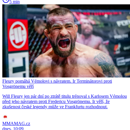
5 min
Fleury pomáhá Vémolovi s návratem. Ir Terminátorovi proti
Vosgrönemu věří
Will Fleury jen pár dní po ztrátě titulu trénoval s Karlosem Vémolou
před jeho návratem proti Fredericu Vosgrönemu. Ir věří, že
zkušenost české legendy může ve Frankfurtu rozhodnout.
MMAMAG.cz
dnes, 10:09