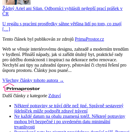
Žádný Ariel ani Silan. Odborníci vyhlásili nejlepší prací prášek v
ČR
U regálu s pracími prostředky sáhne většina lidí po tom, co znají
[…]
Tento článek byl publikován ze zdrojů
PrimaProstor.cz
Web se věnuje interiérovému designu, zahradě a moderním trendům
v bydlení. Přináší nápady, jak si zařídit útulný byt, praktické rady
pro údržbu domácnosti i inspiraci na dekorace nebo renovace.
Nechybí ani tipy na zahradní úpravy, pěstování či chytrá řešení pro
úsporu prostoru. Články jsou psané...
Všechny články tohoto autora →
Další články z kategorie
Zdraví
Některé potraviny se tráví déle než jiné. Správně sestavený
jídelníček může podpořit zdravé trávení
Ne každé datum na obalu znamená totéž. Některé potraviny
mohou být bezpečné i po uvedeném datu minimální
trvanlivosti