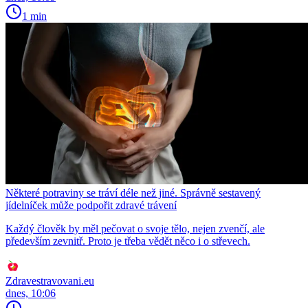
1 min
Některé potraviny se tráví déle než jiné. Správně sestavený
jídelníček může podpořit zdravé trávení
Každý člověk by měl pečovat o svoje tělo, nejen zvenčí, ale
především zevnitř. Proto je třeba vědět něco i o střevech.
Zdravestravovani.eu
dnes, 10:06