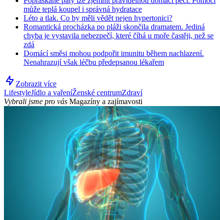
Popraskané paty lze zjemnit pravidelnou domácí péčí. Pomoci
může teplá koupel i správná hydratace
Léto a tlak. Co by měli vědět nejen hypertonici?
Romantická procházka po pláži skončila dramatem. Jediná
chyba je vystavila nebezpečí, které číhá u moře častěji, než se
zdá
Domácí směsi mohou podpořit imunitu během nachlazení.
Nenahrazují však léčbu předepsanou lékařem
Zobrazit více
Lifestyle
Jídlo a vaření
Ženské centrum
Zdraví
Vybrali jsme pro vás
Magazíny a zajímavosti