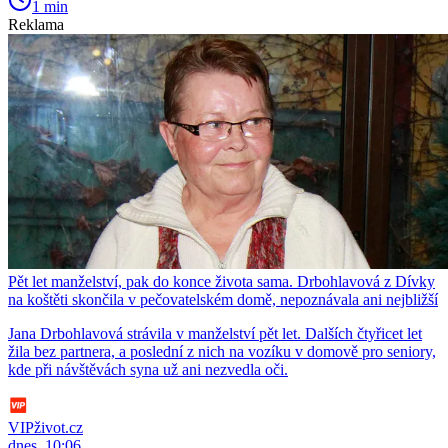
1 min
Reklama
Pět let manželství, pak do konce života sama. Drbohlavová z Dívky
na koštěti skončila v pečovatelském domě, nepoznávala ani nejbližší
Jana Drbohlavová strávila v manželství pět let. Dalších čtyřicet let
žila bez partnera, a poslední z nich na vozíku v domově pro seniory,
kde při návštěvách syna už ani nezvedla oči.
VIPživot.cz
dnes, 10:06