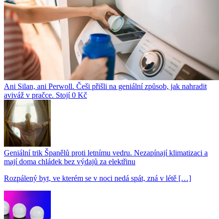
Ani Silan, ani Perwoll. Češi přišli na geniální způsob, jak nahradit
aviváž v pračce. Stojí 0 Kč
Geniální trik Španělů proti letnímu vedru. Nezapínají klimatizaci a
mají doma chládek bez výdajů za elektřinu
Rozpálený byt, ve kterém se v noci nedá spát, zná v létě […]