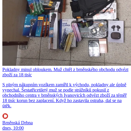
Pokladny minul obloukem. Muž chtěl z brněnského obchodu odvézt
zboží za 18 tisíc
S plným nákupním vozíkem zamířil k východu, pokladny ale úplně
vynechal. Šestatřicetiletý muž se podle strážníků pokusil z
obchodního centra v brněnských Ivanovicích odvézt zboží za téměř
18 tisíc korun bez zaplacení. Když ho zastavila ostraha, dal se na
útěk.
Brněnská Drbna
dnes, 10:00