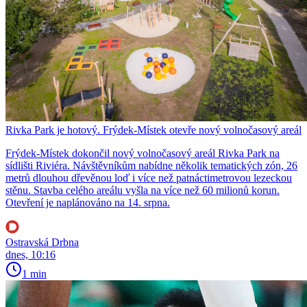
Rivka Park je hotový. Frýdek-Místek otevře nový volnočasový areál
Frýdek-Místek dokončil nový volnočasový areál Rivka Park na
sídlišti Riviéra. Návštěvníkům nabídne několik tematických zón, 26
metrů dlouhou dřevěnou loď i více než patnáctimetrovou lezeckou
stěnu. Stavba celého areálu vyšla na více než 60 milionů korun.
Otevření je naplánováno na 14. srpna.
Ostravská Drbna
dnes, 10:16
1 min