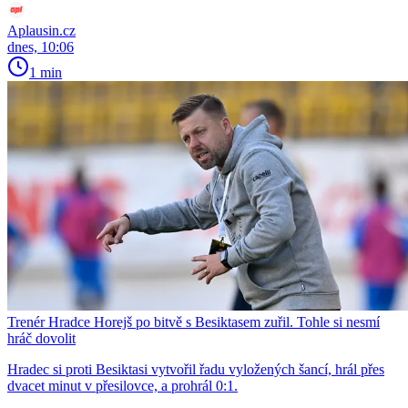
Aplausin.cz
dnes, 10:06
1 min
Trenér Hradce Horejš po bitvě s Besiktasem zuřil. Tohle si nesmí
hráč dovolit
Hradec si proti Besiktasi vytvořil řadu vyložených šancí, hrál přes
dvacet minut v přesilovce, a prohrál 0:1.