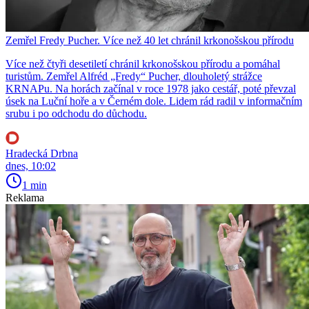
Zemřel Fredy Pucher. Více než 40 let chránil krkonošskou přírodu
Více než čtyři desetiletí chránil krkonošskou přírodu a pomáhal
turistům. Zemřel Alfréd „Fredy“ Pucher, dlouholetý strážce
KRNAPu. Na horách začínal v roce 1978 jako cestář, poté převzal
úsek na Luční hoře a v Černém dole. Lidem rád radil v informačním
srubu i po odchodu do důchodu.
Hradecká Drbna
dnes, 10:02
1 min
Reklama