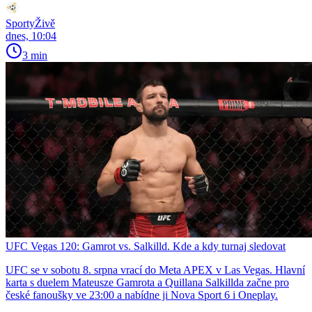
SportyŽivě
dnes, 10:04
3 min
UFC Vegas 120: Gamrot vs. Salkilld. Kde a kdy turnaj sledovat
UFC se v sobotu 8. srpna vrací do Meta APEX v Las Vegas. Hlavní
karta s duelem Mateusze Gamrota a Quillana Salkillda začne pro
české fanoušky ve 23:00 a nabídne ji Nova Sport 6 i Oneplay.