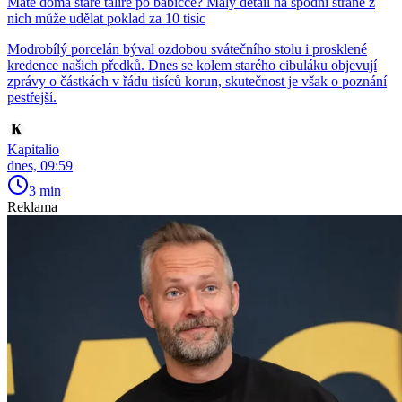
Máte doma staré talíře po babičce? Malý detail na spodní straně z
nich může udělat poklad za 10 tisíc
Modrobílý porcelán býval ozdobou svátečního stolu i prosklené
kredence našich předků. Dnes se kolem starého cibuláku objevují
zprávy o částkách v řádu tisíců korun, skutečnost je však o poznání
pestřejší.
Kapitalio
dnes, 09:59
3 min
Reklama