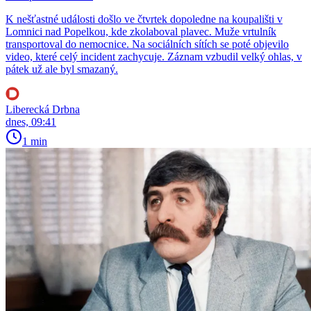
K nešťastné události došlo ve čtvrtek dopoledne na koupališti v
Lomnici nad Popelkou, kde zkolaboval plavec. Muže vrtulník
transportoval do nemocnice. Na sociálních sítích se poté objevilo
video, které celý incident zachycuje. Záznam vzbudil velký ohlas, v
pátek už ale byl smazaný.
Liberecká Drbna
dnes, 09:41
1 min