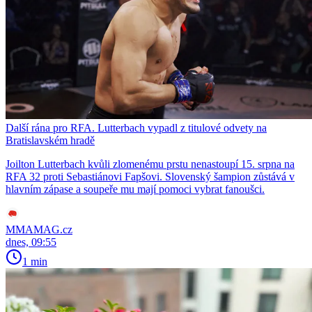
Další rána pro RFA. Lutterbach vypadl z titulové odvety na
Bratislavském hradě
Joilton Lutterbach kvůli zlomenému prstu nenastoupí 15. srpna na
RFA 32 proti Sebastiánovi Fapšovi. Slovenský šampion zůstává v
hlavním zápase a soupeře mu mají pomoci vybrat fanoušci.
MMAMAG.cz
dnes, 09:55
1 min