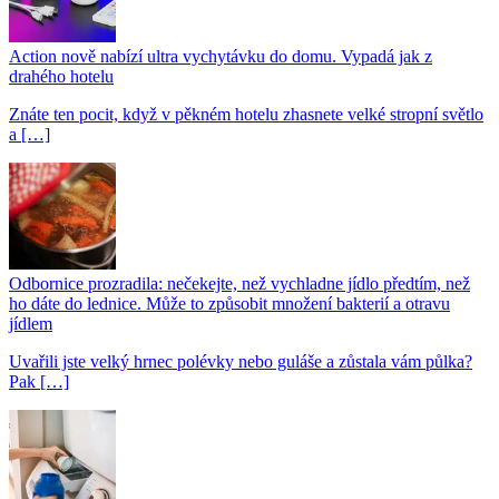
Action nově nabízí ultra vychytávku do domu. Vypadá jak z
drahého hotelu
Znáte ten pocit, když v pěkném hotelu zhasnete velké stropní světlo
a […]
Odbornice prozradila: nečekejte, než vychladne jídlo předtím, než
ho dáte do lednice. Může to způsobit množení bakterií a otravu
jídlem
Uvařili jste velký hrnec polévky nebo guláše a zůstala vám půlka?
Pak […]