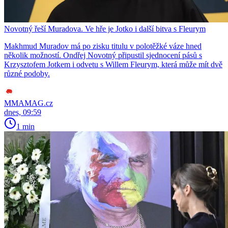
Novotný řeší Muradova. Ve hře je Jotko i další bitva s Fleurym
Makhmud Muradov má po zisku titulu v polotěžké váze hned
několik možností. Ondřej Novotný připustil sjednocení pásů s
Krzysztofem Jotkem i odvetu s Willem Fleurym, která může mít dvě
různé podoby.
MMAMAG.cz
dnes, 09:59
1 min