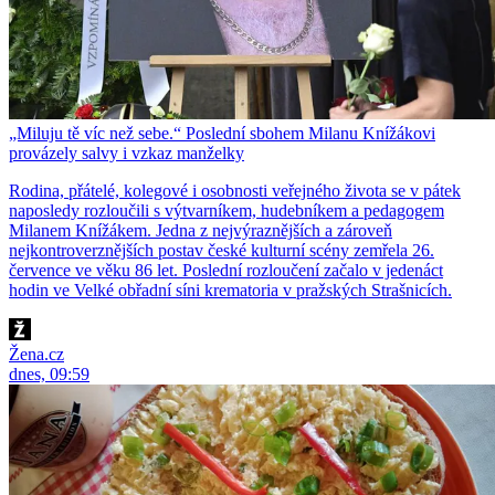
„Miluju tě víc než sebe.“ Poslední sbohem Milanu Knížákovi
provázely salvy i vzkaz manželky
Rodina, přátelé, kolegové i osobnosti veřejného života se v pátek
naposledy rozloučili s výtvarníkem, hudebníkem a pedagogem
Milanem Knížákem. Jedna z nejvýraznějších a zároveň
nejkontroverznějších postav české kulturní scény zemřela 26.
července ve věku 86 let. Poslední rozloučení začalo v jedenáct
hodin ve Velké obřadní síni krematoria v pražských Strašnicích.
Žena.cz
dnes, 09:59