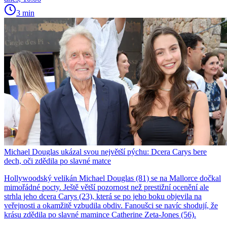
3 min
Michael Douglas ukázal svou největší pýchu: Dcera Carys bere
dech, oči zdědila po slavné matce
Hollywoodský velikán Michael Douglas (81) se na Mallorce dočkal
mimořádné pocty. Ještě větší pozornost než prestižní ocenění ale
strhla jeho dcera Carys (23), která se po jeho boku objevila na
veřejnosti a okamžitě vzbudila obdiv. Fanoušci se navíc shodují, že
krásu zdědila po slavné mamince Catherine Zeta-Jones (56).