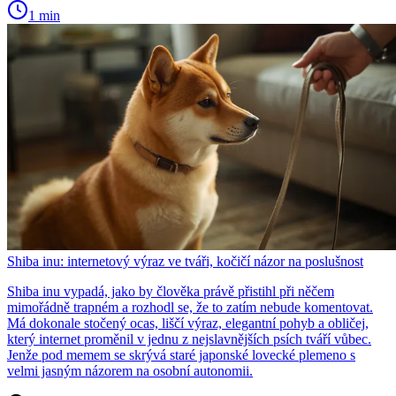
1 min
Shiba inu: internetový výraz ve tváři, kočičí názor na poslušnost
Shiba inu vypadá, jako by člověka právě přistihl při něčem
mimořádně trapném a rozhodl se, že to zatím nebude komentovat.
Má dokonale stočený ocas, liščí výraz, elegantní pohyb a obličej,
který internet proměnil v jednu z nejslavnějších psích tváří vůbec.
Jenže pod memem se skrývá staré japonské lovecké plemeno s
velmi jasným názorem na osobní autonomii.