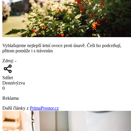
Vyhlašujeme nejlepší letní ovoce proti únavě. Češi ho podceňují,
přitom pomůže i s trávením
Zdroj
:
-
Sdílet
Denní
výzva
0
Reklama
Další články z
PrimaProstor.cz