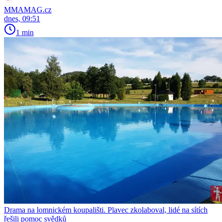
MMAMAG.cz
dnes, 09:51
1 min
Drama na lomnickém koupališti. Plavec zkolaboval, lidé na sítích
řešili pomoc svědků