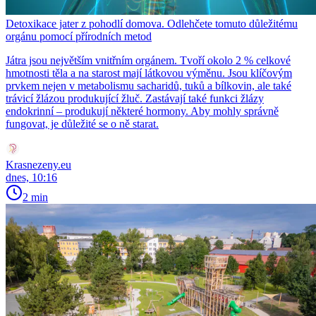
Detoxikace jater z pohodlí domova. Odlehčete tomuto důležitému
orgánu pomocí přírodních metod
Játra jsou největším vnitřním orgánem. Tvoří okolo 2 % celkové
hmotnosti těla a na starost mají látkovou výměnu. Jsou klíčovým
prvkem nejen v metabolismu sacharidů, tuků a bílkovin, ale také
trávicí žlázou produkující žluč. Zastávají také funkci žlázy
endokrinní – produkují některé hormony. Aby mohly správně
fungovat, je důležité se o ně starat.
Krasnezeny.eu
dnes, 10:16
2 min