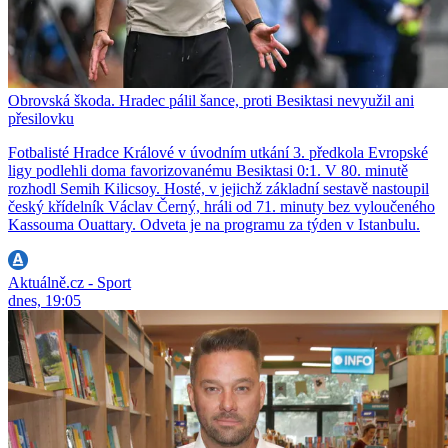
Obrovská škoda. Hradec pálil šance, proti Besiktasi nevyužil ani
přesilovku
Fotbalisté Hradce Králové v úvodním utkání 3. předkola Evropské
ligy podlehli doma favorizovanému Besiktasi 0:1. V 80. minutě
rozhodl Semih Kilicsoy. Hosté, v jejichž základní sestavě nastoupil
český křídelník Václav Černý, hráli od 71. minuty bez vyloučeného
Kassouma Ouattary. Odveta je na programu za týden v Istanbulu.
Aktuálně.cz - Sport
dnes, 19:05