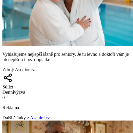
Vyhlašujeme nejlepší lázně pro seniory. Je tu levno a doktoři vám je
předepíšou i bez doplatku
Zdroj
:
Asenior.cz
Sdílet
Denní
výzva
0
Reklama
Další články z
Asenior.cz