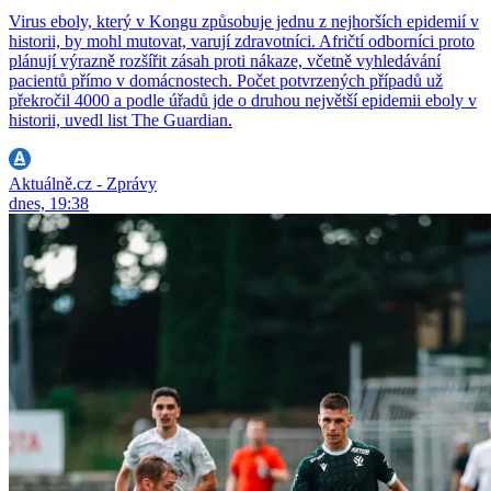
Virus eboly, který v Kongu způsobuje jednu z nejhorších epidemií v
historii, by mohl mutovat, varují zdravotníci. Afričtí odborníci proto
plánují výrazně rozšířit zásah proti nákaze, včetně vyhledávání
pacientů přímo v domácnostech. Počet potvrzených případů už
překročil 4000 a podle úřadů jde o druhou největší epidemii eboly v
historii, uvedl list The Guardian.
Aktuálně.cz - Zprávy
dnes, 19:38