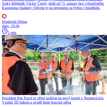
český křídelník Václav Černý, hráli od 71. minuty bez vyloučeného
Kassouma Ouattary. Odveta je na programu za týden v Istanbulu.
Hradecká Drbna
dnes, 19:30
2 min
Prezident Petr Pavel se přijel podívat na nový kostel v Neratovicích.
Vzniká 3D tiskem a uvnitř bude lezecká stěna