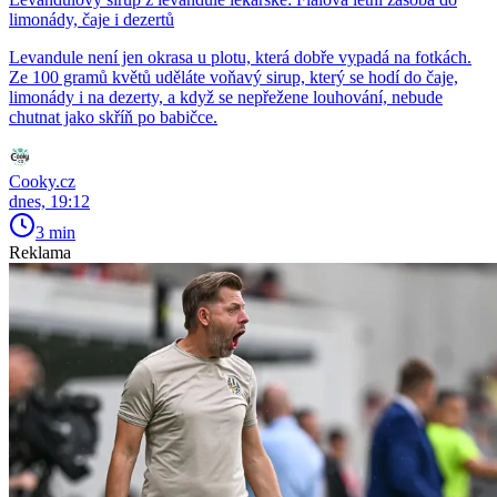
limonády, čaje i dezertů
Levandule není jen okrasa u plotu, která dobře vypadá na fotkách.
Ze 100 gramů květů uděláte voňavý sirup, který se hodí do čaje,
limonády i na dezerty, a když se nepřežene louhování, nebude
chutnat jako skříň po babičce.
Cooky.cz
dnes, 19:12
3 min
Reklama