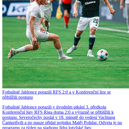
Fotbalisté Jablonce porazili RFS 2:0 a v Konferenční lize se
přiblížili postupu
Fotbalisté Jablonce porazili v úvodním utkání 3. předkola
Konferenční ligy RFS Riga doma 2:0 a výrazně se přiblížili k
postupu. Severočechy poslal v 18. minutě do vedení Vachtang
Čanturišvili a po pauze přidal pojistku Matěj Polidar. Odveta je na
programu za týden na stadionu lídra lotyšské ligy.