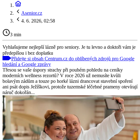
Asenior.cz
4. 6. 2026, 02:58
3 min
Vyhlašujeme nejlepší lázně pro seniory. Je tu levno a doktoři vám je
předepíšou i bez doplatku
Přidejte si obsah Centrum.cz do oblíbených zdrojů pro Google
hledání a Google zprávy
Třesou se vaše úspory strachy při pouhém pohledu na ceníky
moderních wellness rezortů? V roce 2026 už nemusíte kvůli
bolavým zádům a touze po horké lázni drancovat stavební spoření
ani psát dopis Ježíškovi, protože tuzemské léčebné prameny otevírají
náruč dokořán...