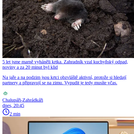
5 let jsme marně vyháněli krtka. Zahradník vzal kuchyňský odpad,
noviny a za 20 minut byl klid
Na jaře a na podzim jsou krtci obzvláště aktivní, protože si hledají
partnery a připravují se na zimu. Vypudit je tedy musíte včas.
Chalupáři-Zahrádkáři
dnes, 20:45
2 min