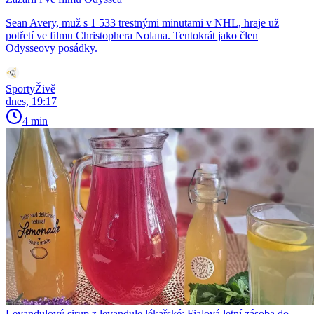
Sean Avery, muž s 1 533 trestnými minutami v NHL, hraje už
potřetí ve filmu Christophera Nolana. Tentokrát jako člen
Odysseovy posádky.
SportyŽivě
dnes, 19:17
4 min
Levandulový sirup z levandule lékařské: Fialová letní zásoba do