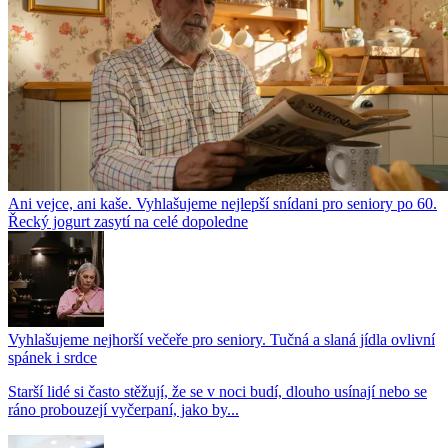
Ani vejce, ani kaše. Vyhlašujeme nejlepší snídani pro seniory po 60.
Řecký jogurt zasytí na celé dopoledne
Vyhlašujeme nejhorší večeře pro seniory. Tučná a slaná jídla ovlivní
spánek i srdce
Starší lidé si často stěžují, že se v noci budí, dlouho usínají nebo se
ráno probouzejí vyčerpaní, jako by...