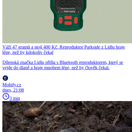
Váží 47 gramů a stojí 400 Kč. Reproduktor Parkside z Lidlu hraje
lépe, než by kdokoliv čekal
Dílenská značka Lidlu přišla s Bluetooth reproduktorem, který se
vejde do dlaně a hraje mnohem lépe, než by člověk čekal.
Mobify.cz
dnes, 21:08
3 min