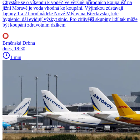
Chystáte se o víkendu k vodě? Ve většině přírodních koupališť na
jižní Moravě je voda vhodná ke koupání. Výjimkou zůstávají
laguny 1 a 2 horní nádrže Nové Mlýny na Břeclavsku, kde
hygienici dál evidují výskyt sinic. Pro citlivější skupiny lidí tak může
být koupání zdravotním rizikem.
Brněnská Drbna
dnes, 18:30
1 min