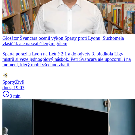
Glosátor Švancara ocenil výkon Sparty proti Lyonu, Suchomela
vlastňák ale nazval šíleným gólem
Sparta porazila Lyon na Letné 2:1 a do odvety 3. předkola Ligy
mistrů si veze jednogólový náskok. Petr Švancara ale upozornil i na
moment, který mohl všechno zhatit.
SportyŽivě
dnes, 19:03
3 min