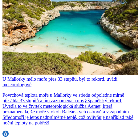
U Mallorky mělo moře přes 33 stupňů, byl to rekord, uvádí
meteorologové
Povrchová teplota moře u Mallorky ve středu odpoledne mírně
přesáhla 33 stupňů a tím zaznamenala nový španělský rekord.
Uvedla to ve čtvrtek meteorologická služba Aemet, která
poznamenala, že moře v okolí Baleárských ostrovů a v západním
Středomoří je letos nadprůměrně teplé, což ovlivňuje například také
noční teploty na pobřeží.