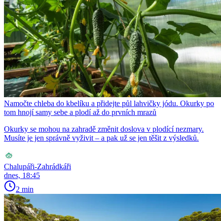
Namočte chleba do kbelíku a přidejte půl lahvičky jódu. Okurky po
tom hnojí samy sebe a plodí až do prvních mrazů
Okurky se mohou na zahradě změnit doslova v plodící nezmary.
Musíte je jen správně vyživit – a pak už se jen těšit z výsledků.
Chalupáři-Zahrádkáři
dnes, 18:45
2 min