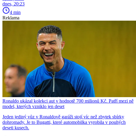
dnes, 20:23
4 min
Reklama
Ronaldo ukázal kolekci aut v hodnotě 700 milionů Kč. Patří mezi ně
model, kterých vzniklo jen deset
Jeden jediný vůz v Ronaldově garáži stojí víc než zbytek sbírky
dohromady. Je to Bugatti, které automobilka vyrobila v pouhých
deseti kusech.