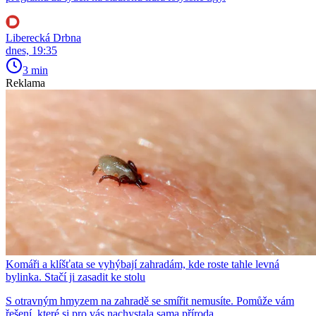
Liberecká Drbna
dnes, 19:35
3 min
Reklama
Komáři a klíšťata se vyhýbají zahradám, kde roste tahle levná
bylinka. Stačí ji zasadit ke stolu
S otravným hmyzem na zahradě se smířit nemusíte. Pomůže vám
řešení, které si pro vás nachystala sama příroda.