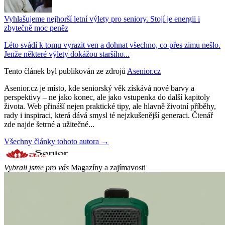
Vyhlašujeme nejhorší letní výlety pro seniory. Stojí je energii i
zbytečně moc peněz
Léto svádí k tomu vyrazit ven a dohnat všechno, co přes zimu nešlo.
Jenže některé výlety dokážou staršího...
Tento článek byl publikován ze zdrojů
Asenior.cz
Asenior.cz je místo, kde seniorský věk získává nové barvy a
perspektivy – ne jako konec, ale jako vstupenka do další kapitoly
života. Web přináší nejen praktické tipy, ale hlavně životní příběhy,
rady i inspiraci, která dává smysl té nejzkušenější generaci. Čtenář
zde najde šetrné a užitečné...
Všechny články tohoto autora →
Vybrali jsme pro vás
Magazíny a zajímavosti