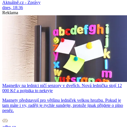
Aktuálně.cz - Zprávy
dnes, 18:36
Reklama
Magnetky na lednici ničí senzory v dveřích. Nová lednička stojí 12
000 Kč a pojistka to nekryje
Magnety představují pro většinu ledniček velkou hrozbu. Pokud je
tam máte i vy, raději je rychle sundejte, protože jinak přijdete o plno
peněz.
adbz.cz