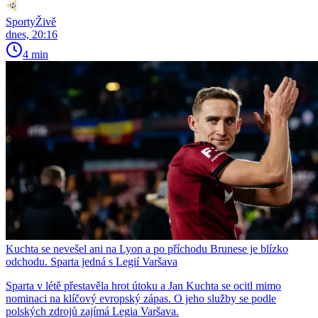
SportyŽivě
dnes, 20:16
4 min
Kuchta se nevešel ani na Lyon a po příchodu Brunese je blízko
odchodu. Sparta jedná s Legií Varšava
Sparta v létě přestavěla hrot útoku a Jan Kuchta se ocitl mimo
nominaci na klíčový evropský zápas. O jeho služby se podle
polských zdrojů zajímá Legia Varšava.