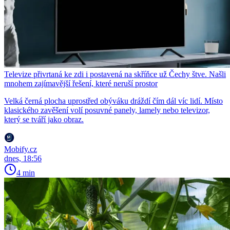
Televize přivrtaná ke zdi i postavená na skříňce už Čechy štve. Našli
mnohem zajímavější řešení, které neruší prostor
Velká černá plocha uprostřed obýváku dráždí čím dál víc lidí. Místo
klasického zavěšení volí posuvné panely, lamely nebo televizor,
který se tváří jako obraz.
Mobify.cz
dnes, 18:56
4 min