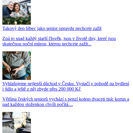
Takový den blbec jako senior opravdu nechcete zažít
Zná to snad každý starší člověk, jsou v životě dny, které jsou
skutečnou noční můrou, kterou nechcete zažít...
Vyhlašujeme nejlepší důchod v Česku. Vystačí v pohodě na bydlení
i jídlo a ještě z něj zbyde přes 200 000 Kč
Většina českých seniorů vychází s penzí kolem dvaceti tisíc korun a
nad každou složenkou chvíli počítá....