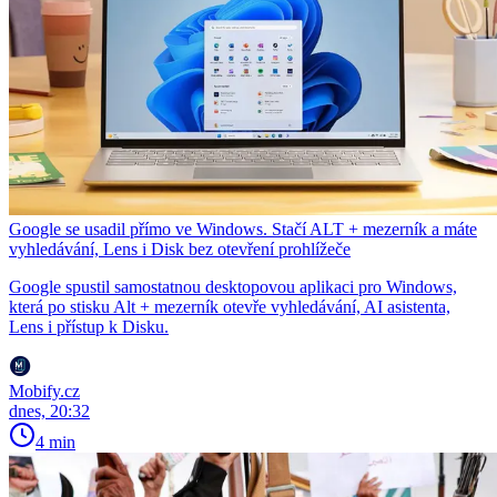
Google se usadil přímo ve Windows. Stačí ALT + mezerník a máte
vyhledávání, Lens i Disk bez otevření prohlížeče
Google spustil samostatnou desktopovou aplikaci pro Windows,
která po stisku Alt + mezerník otevře vyhledávání, AI asistenta,
Lens i přístup k Disku.
Mobify.cz
dnes, 20:32
4 min