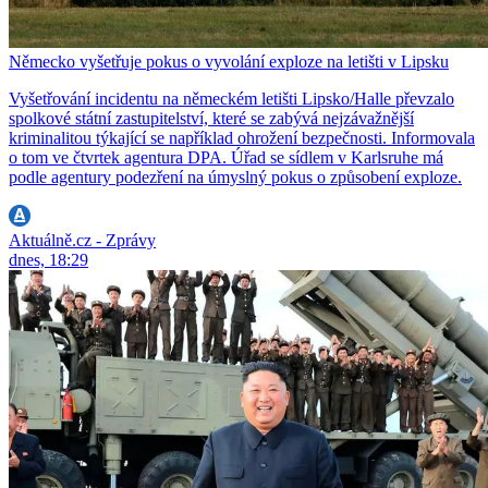
Německo vyšetřuje pokus o vyvolání exploze na letišti v Lipsku
Vyšetřování incidentu na německém letišti Lipsko/Halle převzalo
spolkové státní zastupitelství, které se zabývá nejzávažnější
kriminalitou týkající se například ohrožení bezpečnosti. Informovala
o tom ve čtvrtek agentura DPA. Úřad se sídlem v Karlsruhe má
podle agentury podezření na úmyslný pokus o způsobení exploze.
Aktuálně.cz - Zprávy
dnes, 18:29