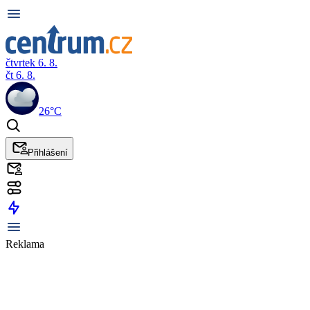
čtvrtek 6. 8.
čt 6. 8.
26°C
Přihlášení
Reklama