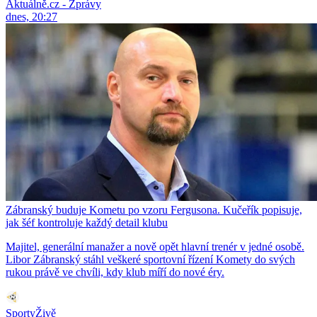
Aktuálně.cz - Zprávy
dnes, 20:27
Zábranský buduje Kometu po vzoru Fergusona. Kučeřík popisuje,
jak šéf kontroluje každý detail klubu
Majitel, generální manažer a nově opět hlavní trenér v jedné osobě.
Libor Zábranský stáhl veškeré sportovní řízení Komety do svých
rukou právě ve chvíli, kdy klub míří do nové éry.
SportyŽivě