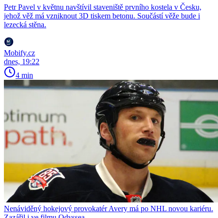
Petr Pavel v květnu navštívil staveniště prvního kostela v Česku,
jehož věž má vzniknout 3D tiskem betonu. Součástí věže bude i
lezecká stěna.
Mobify.cz
dnes, 19:22
4 min
Nenáviděný hokejový provokatér Avery má po NHL novou kariéru.
Zazářil i ve filmu Odyssea