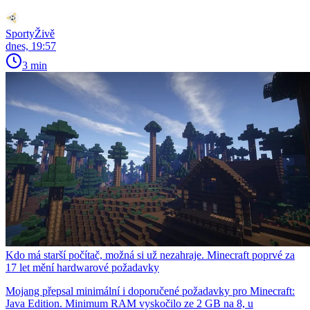
SportyŽivě
dnes, 19:57
3 min
Kdo má starší počítač, možná si už nezahraje. Minecraft poprvé za
17 let mění hardwarové požadavky
Mojang přepsal minimální i doporučené požadavky pro Minecraft:
Java Edition. Minimum RAM vyskočilo ze 2 GB na 8, u