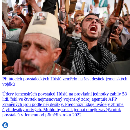
Při útocích povstaleckých Húsíů zemřelo na šest desítek jemenských
vojáků
Údery jemenských povstalců Húsíů na provládní jednotky zabily 58
lidí, řekl ve čtvrtek nejmenovaný vojenský zdroj agentuře AFP.
Zraněných jsou podle něj desítky. Předchozí údaje uváděly zhruba
čtyři desítky mrtvých. Mohlo by se tak jednat o nejkrvavější útok
povstalců v Jemenu od příměří z roku 2022.