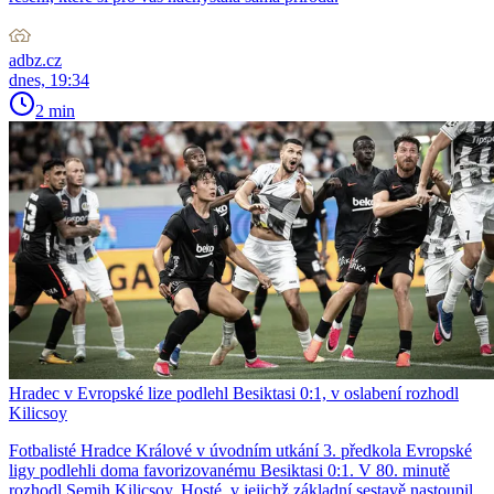
adbz.cz
dnes, 19:34
2 min
Hradec v Evropské lize podlehl Besiktasi 0:1, v oslabení rozhodl
Kilicsoy
Fotbalisté Hradce Králové v úvodním utkání 3. předkola Evropské
ligy podlehli doma favorizovanému Besiktasi 0:1. V 80. minutě
rozhodl Semih Kilicsoy. Hosté, v jejichž základní sestavě nastoupil