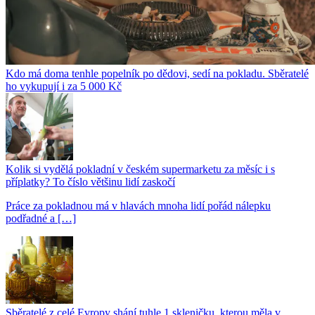
Kdo má doma tenhle popelník po dědovi, sedí na pokladu. Sběratelé
ho vykupují i za 5 000 Kč
Kolik si vydělá pokladní v českém supermarketu za měsíc i s
příplatky? To číslo většinu lidí zaskočí
Práce za pokladnou má v hlavách mnoha lidí pořád nálepku
podřadné a […]
Sběratelé z celé Evropy shání tuhle 1 skleničku, kterou měla v