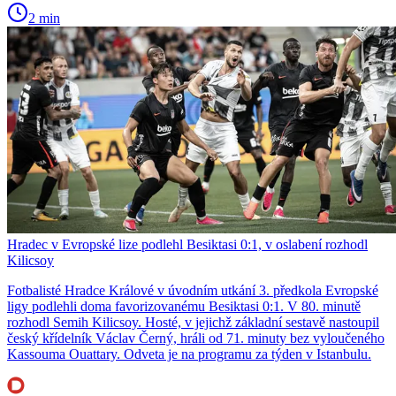
2 min
Hradec v Evropské lize podlehl Besiktasi 0:1, v oslabení rozhodl
Kilicsoy
Fotbalisté Hradce Králové v úvodním utkání 3. předkola Evropské
ligy podlehli doma favorizovanému Besiktasi 0:1. V 80. minutě
rozhodl Semih Kilicsoy. Hosté, v jejichž základní sestavě nastoupil
český křídelník Václav Černý, hráli od 71. minuty bez vyloučeného
Kassouma Ouattary. Odveta je na programu za týden v Istanbulu.