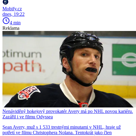
Mobify.cz
dnes, 19:22
4 min
Reklama
Nenáviděný hokejový provokatér Avery má po NHL novou kariéru.
Zazářil i ve filmu Odyssea
Sean Avery, muž s 1 533 trestnými minutami v NHL, hraje už
potřetí ve filmu Christophera Nolana. Tentokrát jako člen