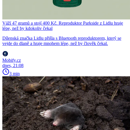
Váží 47 gramů a stojí 400 Kč. Reproduktor Parkside z Lidlu hraje
lépe, než by kdokoliv čekal
Dílenská značka Lidlu přišla s Bluetooth reproduktorem, který se
vejde do dlaně a hraje mnohem lépe, než by člověk čekal.
Mobify.cz
dnes, 21:08
3 min