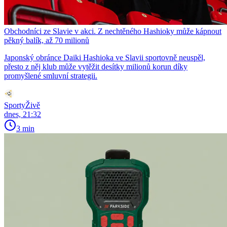
Obchodníci ze Slavie v akci. Z nechtěného Hashioky může kápnout
pěkný balík, až 70 milionů
Japonský obránce Daiki Hashioka ve Slavii sportovně neuspěl,
přesto z něj klub může vytěžit desítky milionů korun díky
promyšlené smluvní strategii.
SportyŽivě
dnes, 21:32
3 min