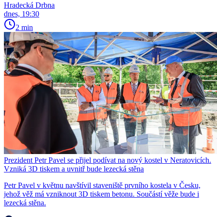
Hradecká Drbna
dnes, 19:30
2 min
Prezident Petr Pavel se přijel podívat na nový kostel v Neratovicích.
Vzniká 3D tiskem a uvnitř bude lezecká stěna
Petr Pavel v květnu navštívil staveniště prvního kostela v Česku,
jehož věž má vzniknout 3D tiskem betonu. Součástí věže bude i
lezecká stěna.