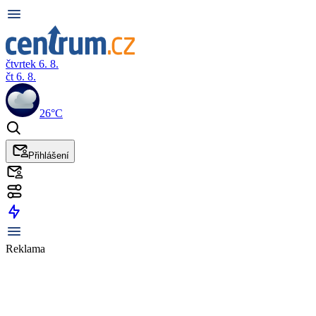
čtvrtek 6. 8.
čt 6. 8.
26°C
Přihlášení
Reklama