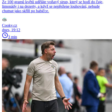
Ze 100 gramů květů uděláte voňavý sirup, který se hodí do čaje,
limonády i na dezerty, a když se nepřežene louhování, nebude
chutnat jako skříň po babičce.
Cooky.cz
dnes, 19:12
3 min