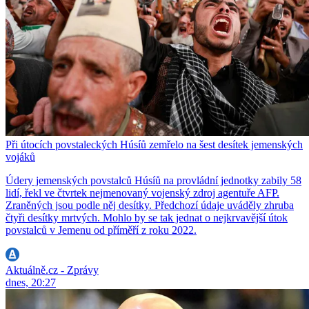
Při útocích povstaleckých Húsíů zemřelo na šest desítek jemenských
vojáků
Údery jemenských povstalců Húsíů na provládní jednotky zabily 58
lidí, řekl ve čtvrtek nejmenovaný vojenský zdroj agentuře AFP.
Zraněných jsou podle něj desítky. Předchozí údaje uváděly zhruba
čtyři desítky mrtvých. Mohlo by se tak jednat o nejkrvavější útok
povstalců v Jemenu od příměří z roku 2022.
Aktuálně.cz - Zprávy
dnes, 20:27