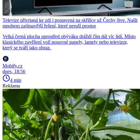
Televize přivrtaná ke zdi i postavená na skříňce už Čechy štve. Našli
mnohem zajímavější řešení, které neruší prostor
Velká černá plocha uprostřed obýváku dráždí čím dál víc lidí. Místo
klasického zavěšení volí posuvné panely, lamely nebo televizor,
který se tváří jako obraz.
Mobify.cz
dnes, 18:56
4 min
Reklama