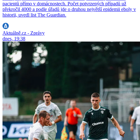
pacientů přímo v domácnostech. Počet potvrzených případů už
překročil 4000 a podle úřadů jde o druhou největší epidemii eboly v
historii, uvedl list The Guardian.
Aktuálně.cz - Zprávy
dnes, 19:38