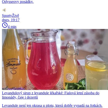
Odysseovy posádky.
SportyŽivě
dnes, 19:17
4 min
Levandulový sirup z levandule lékařské: Fialová letní zásoba do
limonády, čaje i dezertů
Levandule není jen okrasa u plotu, která dobře vypadá na fotkách.