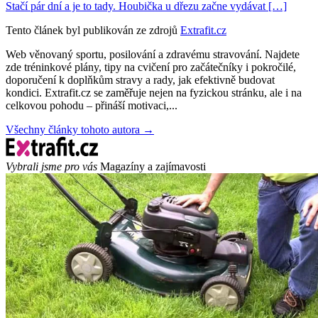
Stačí pár dní a je to tady. Houbička u dřezu začne vydávat […]
Tento článek byl publikován ze zdrojů
Extrafit.cz
Web věnovaný sportu, posilování a zdravému stravování. Najdete
zde tréninkové plány, tipy na cvičení pro začátečníky i pokročilé,
doporučení k doplňkům stravy a rady, jak efektivně budovat
kondici. Extrafit.cz se zaměřuje nejen na fyzickou stránku, ale i na
celkovou pohodu – přináší motivaci,...
Všechny články tohoto autora →
Vybrali jsme pro vás
Magazíny a zajímavosti