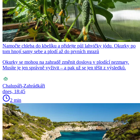
Namočte chleba do kbelíku a přidejte půl lahvičky jódu. Okurky po
tom hnojí samy sebe a plodí až do prvních mrazů
Okurky se mohou na zahradě změnit doslova v plodící nezmary.
Musíte je jen správně vyživit – a pak už se jen těšit z výsledků.
Chalupáři-Zahrádkáři
dnes, 18:45
2 min