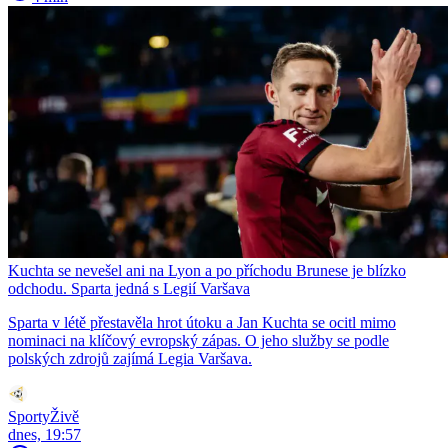
Kuchta se nevešel ani na Lyon a po příchodu Brunese je blízko
odchodu. Sparta jedná s Legií Varšava
Sparta v létě přestavěla hrot útoku a Jan Kuchta se ocitl mimo
nominaci na klíčový evropský zápas. O jeho služby se podle
polských zdrojů zajímá Legia Varšava.
SportyŽivě
dnes, 19:57