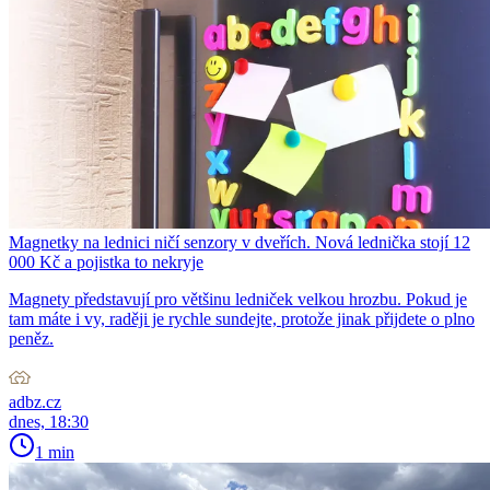
Magnetky na lednici ničí senzory v dveřích. Nová lednička stojí 12
000 Kč a pojistka to nekryje
Magnety představují pro většinu ledniček velkou hrozbu. Pokud je
tam máte i vy, raději je rychle sundejte, protože jinak přijdete o plno
peněz.
adbz.cz
dnes, 18:30
1 min