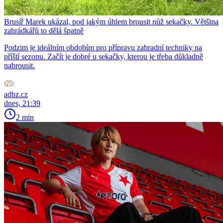
Brusíř Marek ukázal, pod jakým úhlem brousit nůž sekačky. Většina
zahrádkářů to dělá špatně
Podzim je ideálním obdobím pro přípravu zahradní techniky na
příští sezonu. Začít je dobré u sekačky, kterou je třeba důkladně
nabrousit.
adbz.cz
dnes, 21:39
2 min