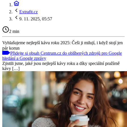
Extrafit.cz
9. 11. 2025, 05:57
2 min
Vyhlašujeme nejlepší kávu roku 2025: Češi ji milují, i když stojí jen
pár korun
Přidejte si obsah Centrum.cz do oblíbených zdrojů pro Google
hledání a Google zprávy
Zjistili jsme, jaké jsou nejlepší kávy roku a díky speciální pražírně
kávy […]