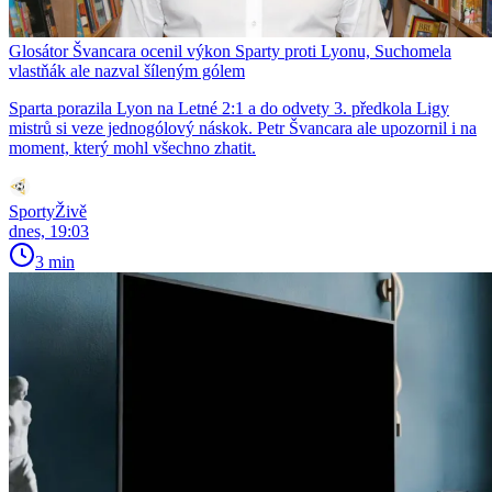
Glosátor Švancara ocenil výkon Sparty proti Lyonu, Suchomela
vlastňák ale nazval šíleným gólem
Sparta porazila Lyon na Letné 2:1 a do odvety 3. předkola Ligy
mistrů si veze jednogólový náskok. Petr Švancara ale upozornil i na
moment, který mohl všechno zhatit.
SportyŽivě
dnes, 19:03
3 min