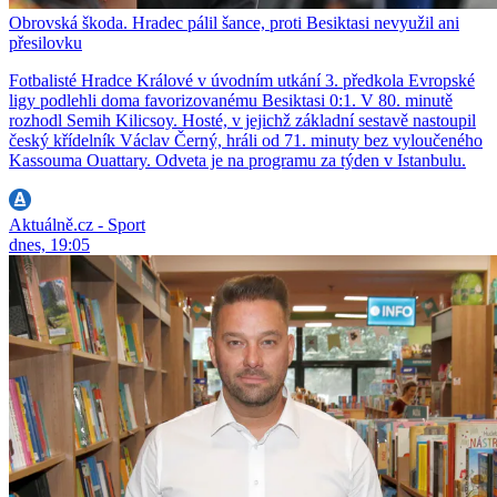
Obrovská škoda. Hradec pálil šance, proti Besiktasi nevyužil ani
přesilovku
Fotbalisté Hradce Králové v úvodním utkání 3. předkola Evropské
ligy podlehli doma favorizovanému Besiktasi 0:1. V 80. minutě
rozhodl Semih Kilicsoy. Hosté, v jejichž základní sestavě nastoupil
český křídelník Václav Černý, hráli od 71. minuty bez vyloučeného
Kassouma Ouattary. Odveta je na programu za týden v Istanbulu.
Aktuálně.cz - Sport
dnes, 19:05