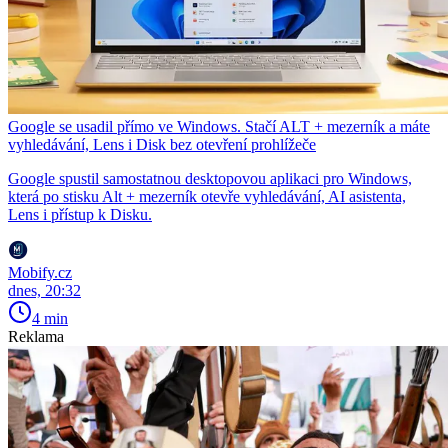
Google se usadil přímo ve Windows. Stačí ALT + mezerník a máte
vyhledávání, Lens i Disk bez otevření prohlížeče
Google spustil samostatnou desktopovou aplikaci pro Windows,
která po stisku Alt + mezerník otevře vyhledávání, AI asistenta,
Lens i přístup k Disku.
Mobify.cz
dnes, 20:32
4 min
Reklama