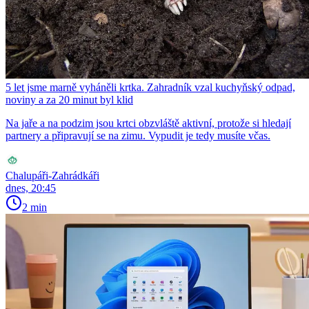
5 let jsme marně vyháněli krtka. Zahradník vzal kuchyňský odpad,
noviny a za 20 minut byl klid
Na jaře a na podzim jsou krtci obzvláště aktivní, protože si hledají
partnery a připravují se na zimu. Vypudit je tedy musíte včas.
Chalupáři-Zahrádkáři
dnes, 20:45
2 min