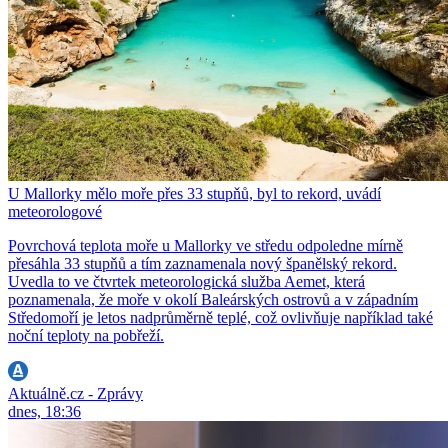
U Mallorky mělo moře přes 33 stupňů, byl to rekord, uvádí
meteorologové
Povrchová teplota moře u Mallorky ve středu odpoledne mírně
přesáhla 33 stupňů a tím zaznamenala nový španělský rekord.
Uvedla to ve čtvrtek meteorologická služba Aemet, která
poznamenala, že moře v okolí Baleárských ostrovů a v západním
Středomoří je letos nadprůměrně teplé, což ovlivňuje například také
noční teploty na pobřeží.
Aktuálně.cz - Zprávy
dnes, 18:36