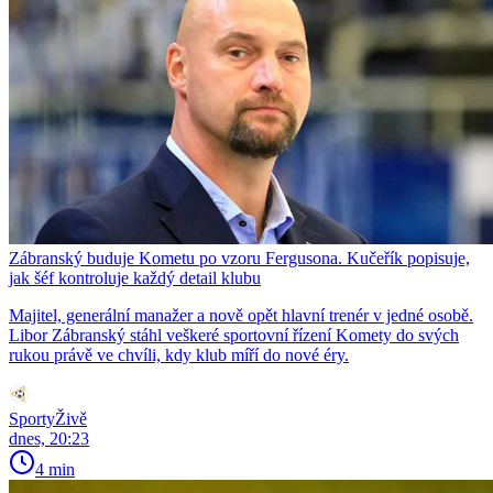
Zábranský buduje Kometu po vzoru Fergusona. Kučeřík popisuje,
jak šéf kontroluje každý detail klubu
Majitel, generální manažer a nově opět hlavní trenér v jedné osobě.
Libor Zábranský stáhl veškeré sportovní řízení Komety do svých
rukou právě ve chvíli, kdy klub míří do nové éry.
SportyŽivě
dnes, 20:23
4 min