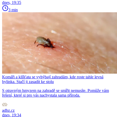
dnes, 19:35
3 min
Komáři a klíšťata se vyhýbají zahradám, kde roste tahle levná
bylinka. Stačí ji zasadit ke stolu
S otravným hmyzem na zahradě se smířit nemusíte. Pomůže vám
řešení, které si pro vás nachystala sama příroda.
adbz.cz
dnes, 19:34