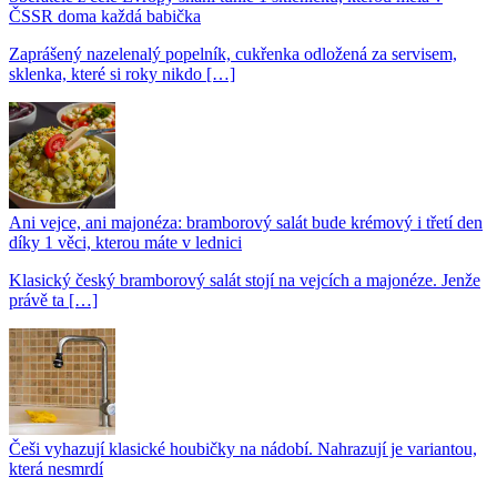
ČSSR doma každá babička
Zaprášený nazelenalý popelník, cukřenka odložená za servisem,
sklenka, které si roky nikdo […]
Ani vejce, ani majonéza: bramborový salát bude krémový i třetí den
díky 1 věci, kterou máte v lednici
Klasický český bramborový salát stojí na vejcích a majonéze. Jenže
právě ta […]
Češi vyhazují klasické houbičky na nádobí. Nahrazují je variantou,
která nesmrdí