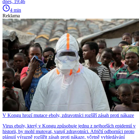
dnes, 19:46
4 min
Reklama
V Kongu hrozí mutace eboly, zdravotníci rozšíří zásah proti nákaze
Virus eboly, který v Kongu způsobuje jednu z nejhorších epidemií v
historii, by mohl mutovat, varují zdravotníci. Afričtí odborníci proto
plánují výrazně rozšířit zásah proti nákaze, včetně vyhledávání