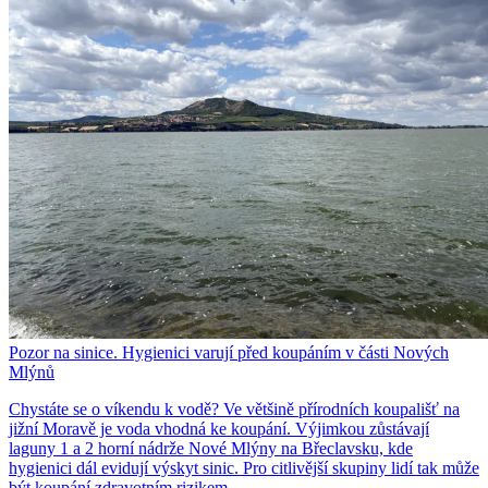
Pozor na sinice. Hygienici varují před koupáním v části Nových
Mlýnů
Chystáte se o víkendu k vodě? Ve většině přírodních koupališť na
jižní Moravě je voda vhodná ke koupání. Výjimkou zůstávají
laguny 1 a 2 horní nádrže Nové Mlýny na Břeclavsku, kde
hygienici dál evidují výskyt sinic. Pro citlivější skupiny lidí tak může
být koupání zdravotním rizikem.