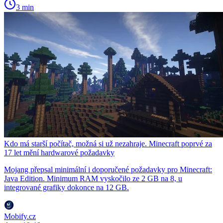
3 min
Kdo má starší počítač, možná si už nezahraje. Minecraft poprvé za
17 let mění hardwarové požadavky
Mojang přepsal minimální i doporučené požadavky pro Minecraft:
Java Edition. Minimum RAM vyskočilo ze 2 GB na 8, u
integrované grafiky dokonce na 12 GB.
Mobify.cz