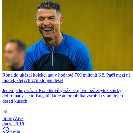
Ronaldo ukázal kolekci aut v hodnotě 700 milionů Kč. Patří mezi ně
model, kterých vzniklo jen deset
Jeden jediný vůz v Ronaldově garáži stojí víc než zbytek sbírky
dohromady. Je to Bugatti, které automobilka vyrobila v pouhých
deseti kusech.
SportyŽivě
dnes, 20:16
4 min