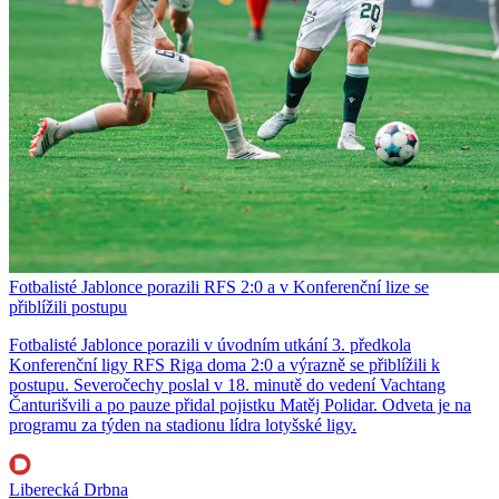
Fotbalisté Jablonce porazili RFS 2:0 a v Konferenční lize se
přiblížili postupu
Fotbalisté Jablonce porazili v úvodním utkání 3. předkola
Konferenční ligy RFS Riga doma 2:0 a výrazně se přiblížili k
postupu. Severočechy poslal v 18. minutě do vedení Vachtang
Čanturišvili a po pauze přidal pojistku Matěj Polidar. Odveta je na
programu za týden na stadionu lídra lotyšské ligy.
Liberecká Drbna