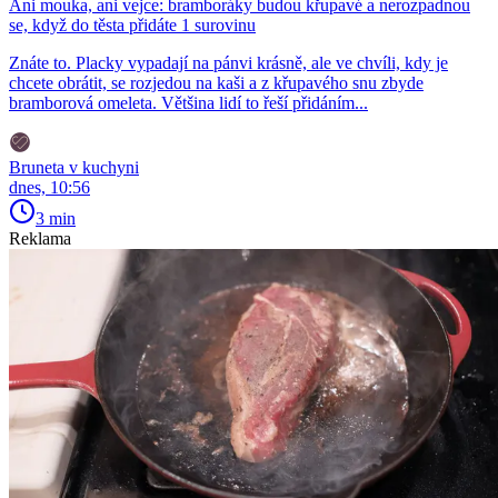
Ani mouka, ani vejce: bramboráky budou křupavé a nerozpadnou
se, když do těsta přidáte 1 surovinu
Znáte to. Placky vypadají na pánvi krásně, ale ve chvíli, kdy je
chcete obrátit, se rozjedou na kaši a z křupavého snu zbyde
bramborová omeleta. Většina lidí to řeší přidáním...
Bruneta v kuchyni
dnes, 10:56
3 min
Reklama