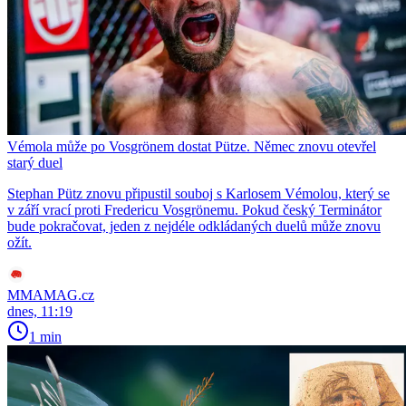
Vémola může po Vosgrönem dostat Pütze. Němec znovu otevřel
starý duel
Stephan Pütz znovu připustil souboj s Karlosem Vémolou, který se
v září vrací proti Fredericu Vosgrönemu. Pokud český Terminátor
bude pokračovat, jeden z nejdéle odkládaných duelů může znovu
ožít.
MMAMAG.cz
dnes, 11:19
1 min