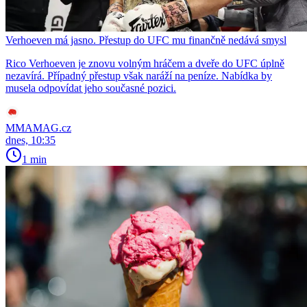
Verhoeven má jasno. Přestup do UFC mu finančně nedává smysl
Rico Verhoeven je znovu volným hráčem a dveře do UFC úplně
nezavírá. Případný přestup však naráží na peníze. Nabídka by
musela odpovídat jeho současné pozici.
MMAMAG.cz
dnes, 10:35
1 min