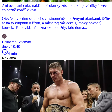
Ani ocet, ani cukr: nakládané okurky zůstanou křupavé díky 1 věci,
co běžně končí v koši
Otevřete v lednu sklenici s vlastnoručně naloženými okurkami, těšíte
se na to křupnutí k řízku, a místo něj vás čeká gumový povadlý
kousek. Tohle zklamání zná skoro každý, kdo doma...
Bruneta v kuchyni
dnes, 10:40
4 min
Reklama