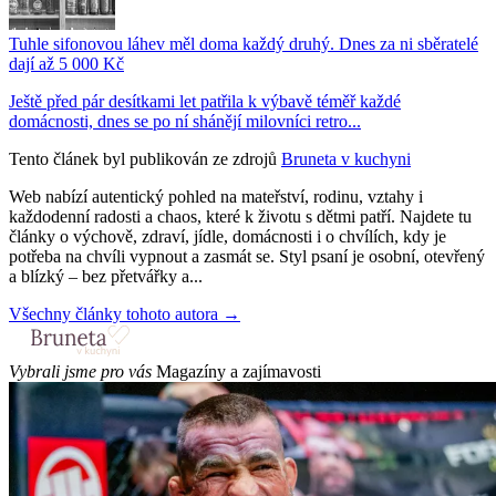
Tuhle sifonovou láhev měl doma každý druhý. Dnes za ni sběratelé
dají až 5 000 Kč
Ještě před pár desítkami let patřila k výbavě téměř každé
domácnosti, dnes se po ní shánějí milovníci retro...
Tento článek byl publikován ze zdrojů
Bruneta v kuchyni
Web nabízí autentický pohled na mateřství, rodinu, vztahy i
každodenní radosti a chaos, které k životu s dětmi patří. Najdete tu
články o výchově, zdraví, jídle, domácnosti i o chvílích, kdy je
potřeba na chvíli vypnout a zasmát se. Styl psaní je osobní, otevřený
a blízký – bez přetvářky a...
Všechny články tohoto autora →
Vybrali jsme pro vás
Magazíny a zajímavosti