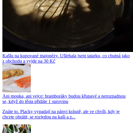
Kašlu na kupované majonézy. Ušlehala jsem tatarku, co chutná jako
z obchodu a vyjde na 30 Kč
Ani mouka, ani vejce: bramboráky budou křupavé a nerozpadnou
se, když do těsta přidáte 1 surovinu
Znáte to. Placky vypadají na pánvi krásně, ale ve chvíli, kdy je
chcete obrátit, se rozjedou na kaši a z...