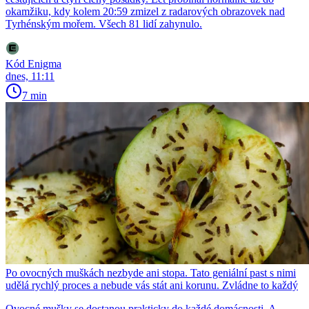
okamžiku, kdy kolem 20:59 zmizel z radarových obrazovek nad
Tyrhénským mořem. Všech 81 lidí zahynulo.
Kód Enigma
dnes, 11:11
7 min
Po ovocných muškách nezbyde ani stopa. Tato geniální past s nimi
udělá rychlý proces a nebude vás stát ani korunu. Zvládne to každý
Ovocné mušky se dostanou prakticky do každé domácnosti. A