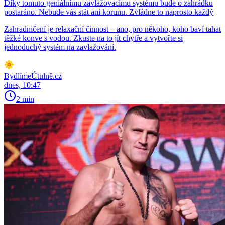
Díky tomuto geniálnímu zavlažovacímu systému bude o zahrádku
postaráno. Nebude vás stát ani korunu. Zvládne to naprosto každý
Zahradničení je relaxační činnost – ano, pro někoho, koho baví tahat
těžké konve s vodou. Zkuste na to jít chytře a vytvořte si
jednoduchý systém na zavlažování.
BydlímeÚtulně.cz
dnes, 10:47
2 min