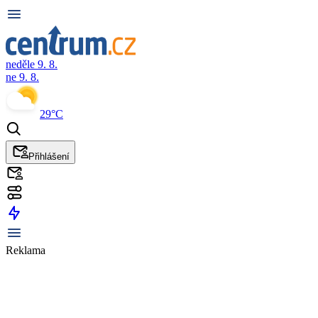
neděle 9. 8.
ne 9. 8.
29°C
Přihlášení
Reklama