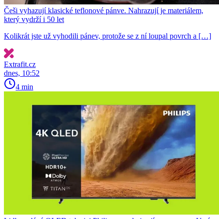
Češi vyhazují klasické teflonové pánve. Nahrazují je materiálem,
který vydrží i 50 let
Kolikrát jste už vyhodili pánev, protože se z ní loupal povrch a […]
Extrafit.cz
dnes, 10:52
4 min