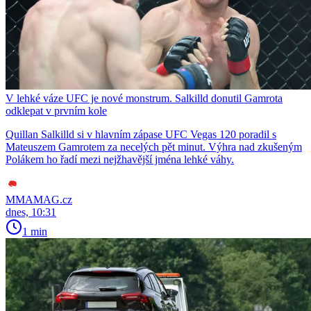
V lehké váze UFC je nové monstrum. Salkilld donutil Gamrota
odklepat v prvním kole
Quillan Salkilld si v hlavním zápase UFC Vegas 120 poradil s
Mateuszem Gamrotem za necelých pět minut. Výhra nad zkušeným
Polákem ho řadí mezi nejžhavější jména lehké váhy.
MMAMAG.cz
dnes, 10:31
1 min