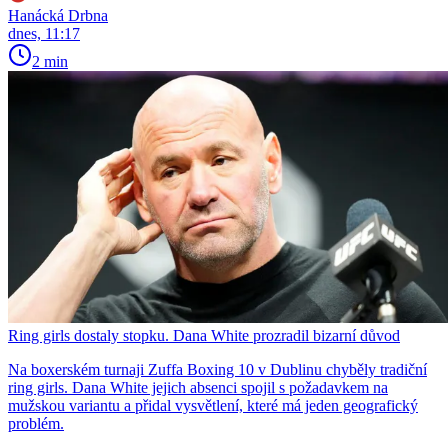
Hanácká Drbna
dnes, 11:17
2 min
Ring girls dostaly stopku. Dana White prozradil bizarní důvod
Na boxerském turnaji Zuffa Boxing 10 v Dublinu chyběly tradiční
ring girls. Dana White jejich absenci spojil s požadavkem na
mužskou variantu a přidal vysvětlení, které má jeden geografický
problém.