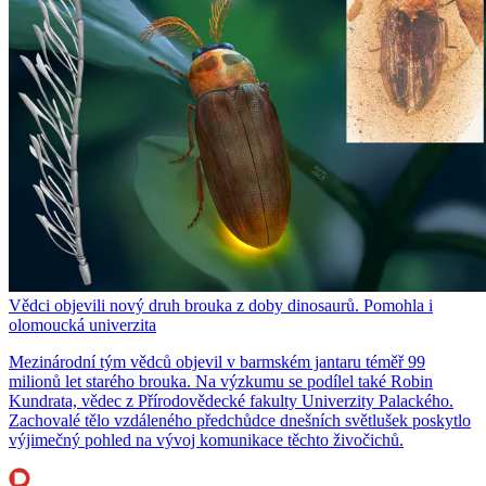
Vědci objevili nový druh brouka z doby dinosaurů. Pomohla i
olomoucká univerzita
Mezinárodní tým vědců objevil v barmském jantaru téměř 99
milionů let starého brouka. Na výzkumu se podílel také Robin
Kundrata, vědec z Přírodovědecké fakulty Univerzity Palackého.
Zachovalé tělo vzdáleného předchůdce dnešních světlušek poskytlo
výjimečný pohled na vývoj komunikace těchto živočichů.