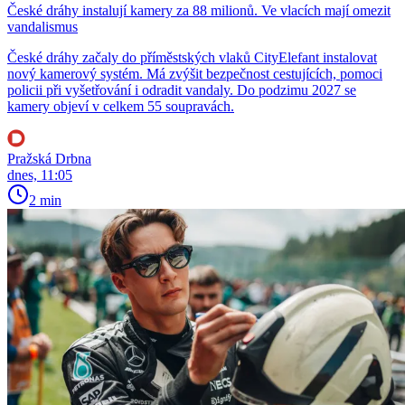
České dráhy instalují kamery za 88 milionů. Ve vlacích mají omezit
vandalismus
České dráhy začaly do příměstských vlaků CityElefant instalovat
nový kamerový systém. Má zvýšit bezpečnost cestujících, pomoci
policii při vyšetřování i odradit vandaly. Do podzimu 2027 se
kamery objeví v celkem 55 soupravách.
Pražská Drbna
dnes, 11:05
2 min