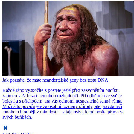
Jak poznáte, že máte neandertálské geny bez testu DNA
Každé ráno vyskočíte z postele ještě před zazvoněním budíku,
zatímco vaši blízcí nemohou rozlepit oči. Při odběru krve syčíte
bolestí a s příchodem jara vás ochromí nesnesitelná senná rýma.
Možná to považujete za osobní rozmary přírody, ale pravda leží
mnohem hlouběji v minulosti – v tajemství, které nosíte přímo ve
svých buňkách.