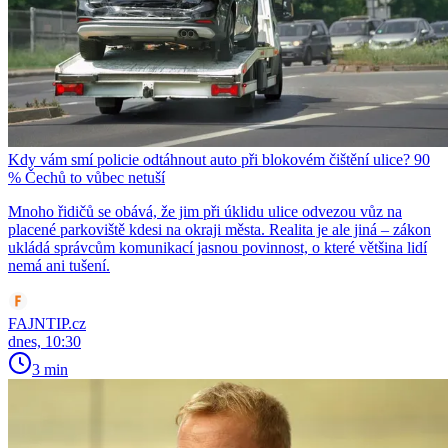
Kdy vám smí policie odtáhnout auto při blokovém čištění ulice? 90
% Čechů to vůbec netuší
Mnoho řidičů se obává, že jim při úklidu ulice odvezou vůz na
placené parkoviště kdesi na okraji města. Realita je ale jiná – zákon
ukládá správcům komunikací jasnou povinnost, o které většina lidí
nemá ani tušení.
FAJNTIP.cz
dnes, 10:30
3 min