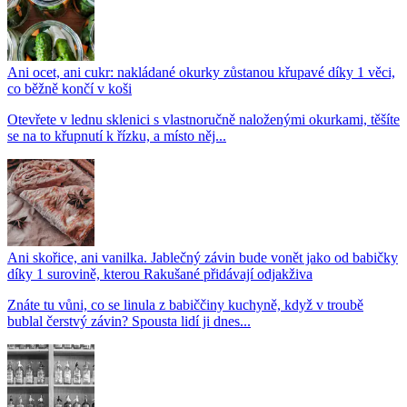
Ani ocet, ani cukr: nakládané okurky zůstanou křupavé díky 1 věci,
co běžně končí v koši
Otevřete v lednu sklenici s vlastnoručně naloženými okurkami, těšíte
se na to křupnutí k řízku, a místo něj...
Ani skořice, ani vanilka. Jablečný závin bude vonět jako od babičky
díky 1 surovině, kterou Rakušané přidávají odjakživa
Znáte tu vůni, co se linula z babiččiny kuchyně, když v troubě
bublal čerstvý závin? Spousta lidí ji dnes...