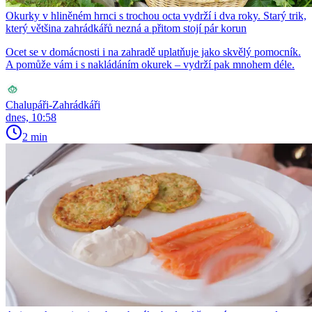
Okurky v hliněném hrnci s trochou octa vydrží i dva roky. Starý trik,
který většina zahrádkářů nezná a přitom stojí pár korun
Ocet se v domácnosti i na zahradě uplatňuje jako skvělý pomocník.
A pomůže vám i s nakládáním okurek – vydrží pak mnohem déle.
Chalupáři-Zahrádkáři
dnes, 10:58
2 min