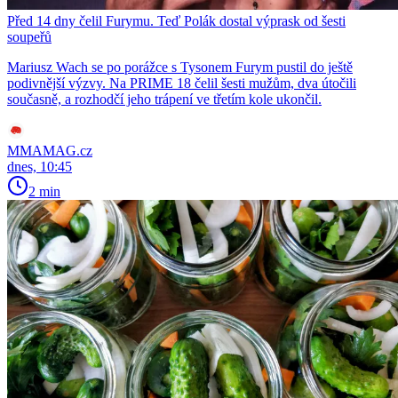
Před 14 dny čelil Furymu. Teď Polák dostal výprask od šesti
soupeřů
Mariusz Wach se po porážce s Tysonem Furym pustil do ještě
podivnější výzvy. Na PRIME 18 čelil šesti mužům, dva útočili
současně, a rozhodčí jeho trápení ve třetím kole ukončil.
MMAMAG.cz
dnes, 10:45
2 min