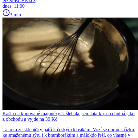
NESPECHEJ.cz
dnes, 11:00
3 min
Kašlu na kupované majonézy. Ušlehala jsem tatarku, co chutná jako
z obchodu a vyjde na 30 Kč
Tatarka ze skleničky patří k českým klasikám. Vozí se domů k řízku,
ke smaženému sýru i k bramborákům a málokdo řeší, co vlastně v