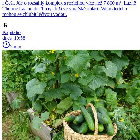
i Češi. Jde o rozsáhlý komplex s rozlohou více než 7 800 m². Lázně
Therme Laa an der Thaya leží ve vinařské oblasti Weinviertel a
mohou se chlubit léčivou vodou.
Kapitalio
dnes, 10:58
3 min