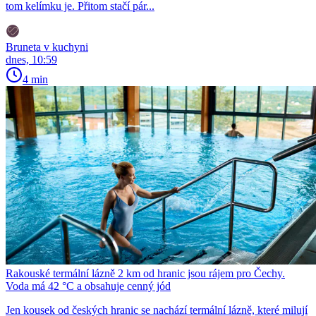
tom kelímku je. Přitom stačí pár...
Bruneta v kuchyni
dnes, 10:59
4 min
Rakouské termální lázně 2 km od hranic jsou rájem pro Čechy.
Voda má 42 °C a obsahuje cenný jód
Jen kousek od českých hranic se nachází termální lázně, které milují