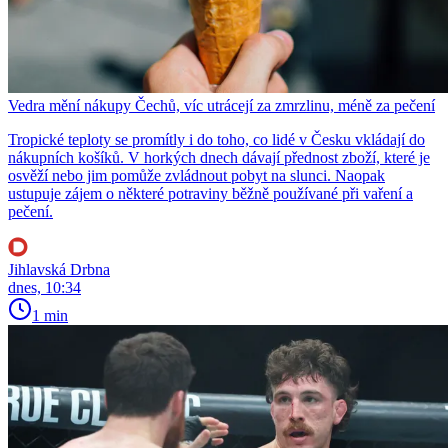
Vedra mění nákupy Čechů, víc utrácejí za zmrzlinu, méně za pečení
Tropické teploty se promítly i do toho, co lidé v Česku vkládají do
nákupních košíků. V horkých dnech dávají přednost zboží, které je
osvěží nebo jim pomůže zvládnout pobyt na slunci. Naopak
ustupuje zájem o některé potraviny běžně používané při vaření a
pečení.
Jihlavská Drbna
dnes, 10:34
1 min