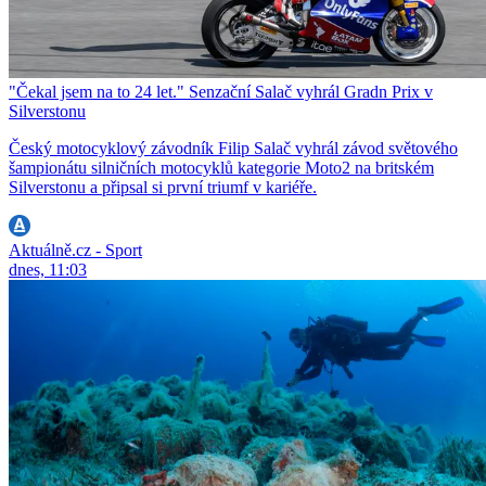
"Čekal jsem na to 24 let." Senzační Salač vyhrál Gradn Prix v
Silverstonu
Český motocyklový závodník Filip Salač vyhrál závod světového
šampionátu silničních motocyklů kategorie Moto2 na britském
Silverstonu a připsal si první triumf v kariéře.
Aktuálně.cz - Sport
dnes, 11:03