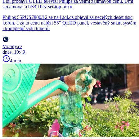
Lidl prodává QLED televizi Philips za velmi zajímavou cenu. Umí
streamovat a běží i bez set-top boxu
Philips 55PUS7800/12 se na Lidl.cz objevil za necelých deset tisíc
korun, a za tu cenu nabízí 55″ QLED panel, vestavěný smart systém
i kompletní sadu tunerů.
Mobify.cz
dnes, 10:49
4 min