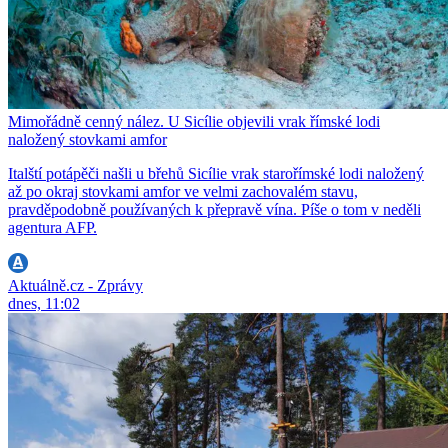
Mimořádně cenný nález. U Sicílie objevili vrak římské lodi
naložený stovkami amfor
Italští potápěči našli u břehů Sicílie vrak starořímské lodi naložený
až po okraj stovkami amfor ve velmi zachovalém stavu,
pravděpodobně používaných k přepravě vína. Píše o tom v neděli
agentura AFP.
Aktuálně.cz - Zprávy
dnes, 11:02