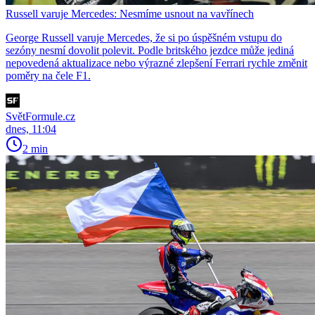
Russell varuje Mercedes: Nesmíme usnout na vavřínech
George Russell varuje Mercedes, že si po úspěšném vstupu do
sezóny nesmí dovolit polevit. Podle britského jezdce může jediná
nepovedená aktualizace nebo výrazné zlepšení Ferrari rychle změnit
poměry na čele F1.
SvětFormule.cz
dnes, 11:04
2 min