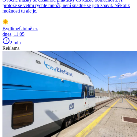
protože se velmi rychle množí, není snadné se jich zbavit. Několik
možností tu ale je.
BydlímeÚtulně.cz
dnes, 11:05
2 min
Reklama