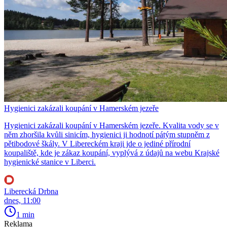
Hygienici zakázali koupání v Hamerském jezeře
Hygienici zakázali koupání v Hamerském jezeře. Kvalita vody se v
něm zhoršila kvůli sinicím, hygienici ji hodnotí pátým stupněm z
pětibodové škály. V Libereckém kraji jde o jediné přírodní
koupaliště, kde je zákaz koupání, vyplývá z údajů na webu Krajské
hygienické stanice v Liberci.
Liberecká Drbna
dnes, 11:00
1 min
Reklama