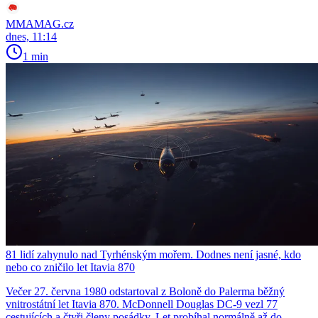
MMAMAG.cz
dnes, 11:14
1 min
81 lidí zahynulo nad Tyrhénským mořem. Dodnes není jasné, kdo
nebo co zničilo let Itavia 870
Večer 27. června 1980 odstartoval z Boloně do Palerma běžný
vnitrostátní let Itavia 870. McDonnell Douglas DC-9 vezl 77
cestujících a čtyři členy posádky. Let probíhal normálně až do