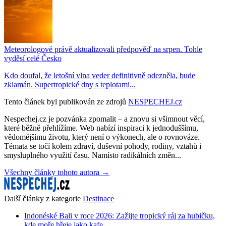
Meteorologové právě aktualizovali předpověď na srpen. Tohle
vyděsí celé Česko
Kdo doufal, že letošní vlna veder definitivně odezněla, bude
zklamán. Supertropické dny s teplotami...
Tento článek byl publikován ze zdrojů
NESPECHEJ.cz
Nespechej.cz je pozvánka zpomalit – a znovu si všimnout věcí,
které běžně přehlížíme. Web nabízí inspiraci k jednoduššímu,
vědomějšímu životu, který není o výkonech, ale o rovnováze.
Témata se točí kolem zdraví, duševní pohody, rodiny, vztahů i
smysluplného využití času. Namísto radikálních změn...
Všechny články tohoto autora →
Další články z kategorie
Destinace
Indonéské Bali v roce 2026: Zažijte tropický ráj za hubičku,
kde moře hřeje jako kafe