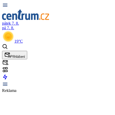
pátek 7. 8.
pá 7. 8.
19°C
Přihlášení
Reklama