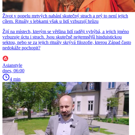
Život v popelu mrtvých nahání skutečný strach a prý to není jejich
cílem. Rituály s lebkami však u lidí vzbuzují hrůzu
Žijí na místech, kterým se většina lidí raději vyhýbá, a jejich jméno
vzbuzuje úctu i strach. Jsou skutečně nejtemnější hinduistickou
sektou, nebo se za jejich rituály skrývá filozofie, kterou Západ často
nedokáže pochopit?
Asianstyle
dnes, 06:00
4 min