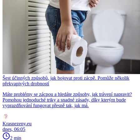
Šest účinných způsobů, jak bojovat proti zácpě. Pomůže několik
překvapivých drobností
Máte problémy se zácpou a hledáte způsoby, jak trávení napravit?
Pomohou jednoduché triky a snadné zásady, díky kterým bude
vyprazdňování fungovat přesně tak, jak má.
Krasnezeny.eu
dnes, 06:05
2 min