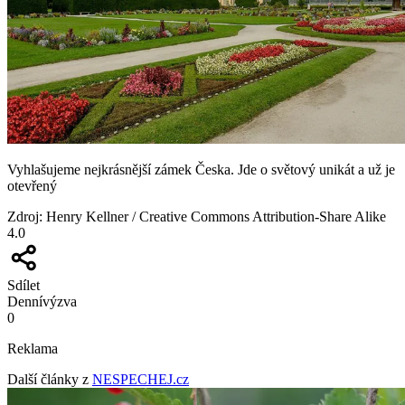
Vyhlašujeme nejkrásnější zámek Česka. Jde o světový unikát a už je
otevřený
Zdroj
:
Henry Kellner / Creative Commons Attribution-Share Alike
4.0
Sdílet
Denní
výzva
0
Reklama
Další články z
NESPECHEJ.cz