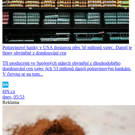
Potravinové banky v USA dostanou přes 50 milionů vajec. Darují je
firmy obviněné z domlouvání cen
Tři producenti ve Spojených státech obvinění z dlouhodobého
domlouvání cen vajec jich 53 milionů darují potravinovým bankám.
V červnu se na tom...
HN.cz
dnes, 05:53
Reklama