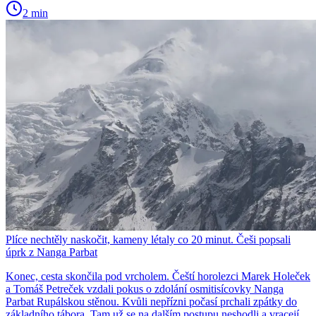
2 min
Plíce nechtěly naskočit, kameny létaly co 20 minut. Češi popsali
úprk z Nanga Parbat
Konec, cesta skončila pod vrcholem. Čeští horolezci Marek Holeček
a Tomáš Petreček vzdali pokus o zdolání osmitisícovky Nanga
Parbat Rupálskou stěnou. Kvůli nepřízni počasí prchali zpátky do
základního tábora. Tam už se na dalším postupu neshodli a vracejí