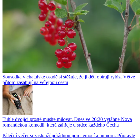
Sousedka v chatařské osadě si stěžuje, že jí děti obírají rybíz. Větve
přitom zasahují na veřejnou cestu
Tuhle dvojici prostě musíte milovat. Dnes ve 20:20 vytáhne Nova
romantickou komedii, která zahřeje u srdce každého Čecha
Páteční večer si zaslouží pořádnou porci emocí a humoru. Připravte