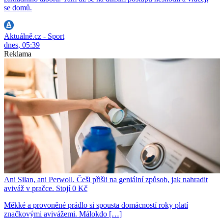
se domů.
Aktuálně.cz - Sport
dnes, 05:39
Reklama
Ani Silan, ani Perwoll. Češi přišli na geniální způsob, jak nahradit
aviváž v pračce. Stojí 0 Kč
Měkké a provoněné prádlo si spousta domácností roky platí
značkovými avivážemi. Málokdo […]