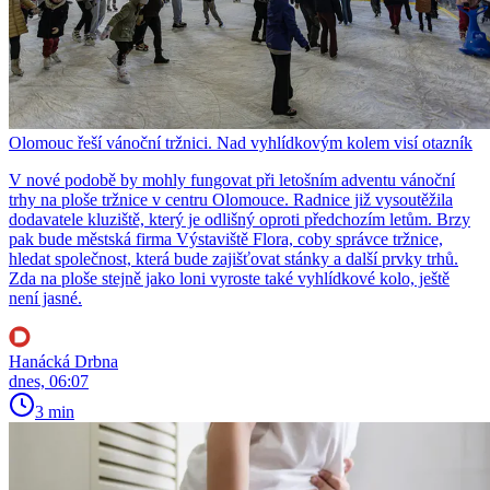
Olomouc řeší vánoční tržnici. Nad vyhlídkovým kolem visí otazník
V nové podobě by mohly fungovat při letošním adventu vánoční
trhy na ploše tržnice v centru Olomouce. Radnice již vysoutěžila
dodavatele kluziště, který je odlišný oproti předchozím letům. Brzy
pak bude městská firma Výstaviště Flora, coby správce tržnice,
hledat společnost, která bude zajišťovat stánky a další prvky trhů.
Zda na ploše stejně jako loni vyroste také vyhlídkové kolo, ještě
není jasné.
Hanácká Drbna
dnes, 06:07
3 min