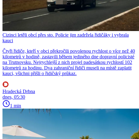
Cizinci letěli obcí přes sto. Policie jim zadržela řidičáky i vybrala
kauci
Čtyři řidiče, kteří v obci překročili povolenou rychlost o více než 40
kilometrů v hodině, zastavili během jediného dne dopravní policisté
na Trutnovsku. Nejrychlejší z nich projel padesátkou rychlostí 102
kilometrů za hodinu. Dva zahraniční řidiči museli na místě zaplatit
kauci, všichni přišli o řidičský průkaz.
Hradecká Drbna
dnes, 05:30
1 min