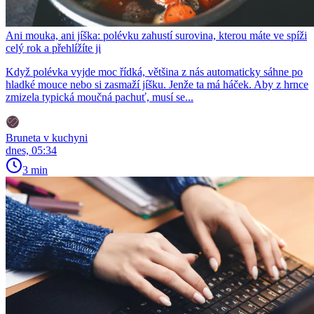
Ani mouka, ani jíška: polévku zahustí surovina, kterou máte ve spíži
celý rok a přehlížíte ji
Když polévka vyjde moc řídká, většina z nás automaticky sáhne po
hladké mouce nebo si zasmaží jíšku. Jenže ta má háček. Aby z hrnce
zmizela typická moučná pachuť, musí se...
Bruneta v kuchyni
dnes, 05:34
3 min