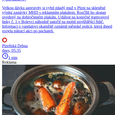
Velkou dávku agresivity si vybil mladý muž v Plzni na skleněné
výplni zastávky MHD s reklamním plakátem. Rozčílil ho slogan
uvedený na dobročinném plakátu. Událost na konečné tramvajové
linky č. 1 v Bolevci náhodně natočil na mobil projíždějící řidič.
Informaci o vandalovi okamžitě oznámil městské policii, která ihned
rozjela pátrací akci po pachateli.
Plzeňská Drbna
dnes, 05:35
1 min
Reklama