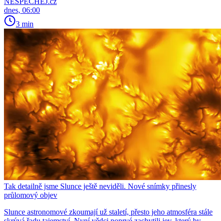
NESPECHEJ.cz
dnes, 06:00
3 min
Tak detailně jsme Slunce ještě neviděli. Nové snímky přinesly
průlomový objev
Slunce astronomové zkoumají už staletí, přesto jeho atmosféra stále
skrývá řadu tajemství. Nyní vědci poprvé zachytili jev, který by