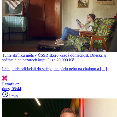
Tuhle skříňku měla v ČSSR skoro každá domácnost. Dneska ji
sběratelé na bazarech kupují i za 20 000 Kč
Léta ji lidé odkládali do sklepa, na půdu nebo na chalupu a […]
Extrafit.cz
dnes, 05:44
5 min