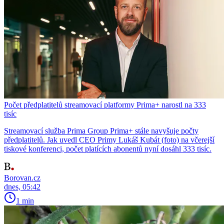
Počet předplatitelů streamovací platformy Prima+ narostl na 333
tisíc
Streamovací služba Prima Group Prima+ stále navyšuje počty
předplatitelů. Jak uvedl CEO Primy Lukáš Kubát (foto) na včerejší
tiskové konferenci, počet platících abonentů nyní dosáhl 333 tisíc.
Borovan.cz
dnes, 05:42
1 min