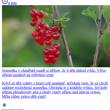
4 min
Sousedka v chatařské osadě si stěžuje, že jí děti obírají rybíz. Větve
přitom zasahují na veřejnou cestu
Když se děti vrátily z hraní celé upatlané, nečekala jsem, že za chvíli
zaklepe rozzlobená sousedka. Obvinila je z krádeže rybízu. Její keře
přitom přesahovaly plot a plody visely přímo nad obecní cestou.
Měla vůbec právo děti vinit?