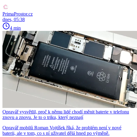
PrimaProstor.cz
dnes, 05:38
4 min
Opravář vysvětlil, proč k němu lidé chodí měnit baterie v telefonu
znovu a znovu. Je to o triku, který neznají
Opravář mobilů Roman Vojtíšek říká, že problém není v nové
baterii, ale v tom, co s ní uživatel dělá hned po výměně.