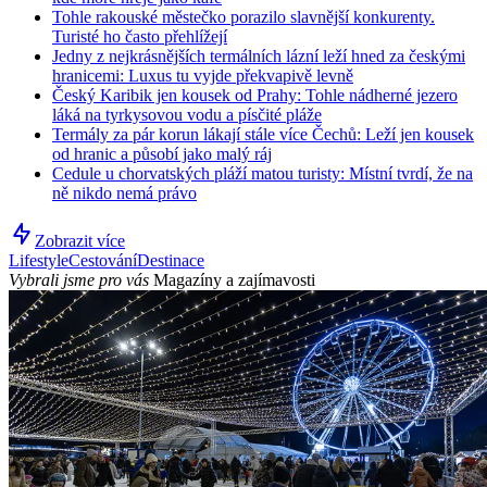
Tohle rakouské městečko porazilo slavnější konkurenty.
Turisté ho často přehlížejí
Jedny z nejkrásnějších termálních lázní leží hned za českými
hranicemi: Luxus tu vyjde překvapivě levně
Český Karibik jen kousek od Prahy: Tohle nádherné jezero
láká na tyrkysovou vodu a písčité pláže
Termály za pár korun lákají stále více Čechů: Leží jen kousek
od hranic a působí jako malý ráj
Cedule u chorvatských pláží matou turisty: Místní tvrdí, že na
ně nikdo nemá právo
Zobrazit více
Lifestyle
Cestování
Destinace
Vybrali jsme pro vás
Magazíny a zajímavosti