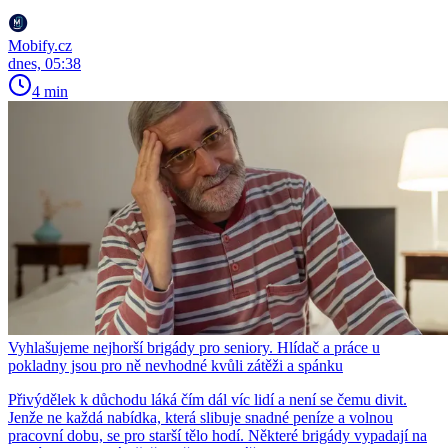
Mobify.cz
dnes, 05:38
4 min
Vyhlašujeme nejhorší brigády pro seniory. Hlídač a práce u
pokladny jsou pro ně nevhodné kvůli zátěži a spánku
Přivýdělek k důchodu láká čím dál víc lidí a není se čemu divit.
Jenže ne každá nabídka, která slibuje snadné peníze a volnou
pracovní dobu, se pro starší tělo hodí. Některé brigády vypadají na