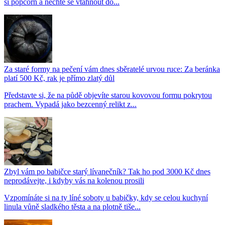
si popcorn a nechte se vtáhnout do...
Za staré formy na pečení vám dnes sběratelé urvou ruce: Za beránka
platí 500 Kč, rak je přímo zlatý důl
Představte si, že na půdě objevíte starou kovovou formu pokrytou
prachem. Vypadá jako bezcenný relikt z...
Zbyl vám po babičce starý lívanečník? Tak ho pod 3000 Kč dnes
neprodávejte, i kdyby vás na kolenou prosili
Vzpomínáte si na ty líné soboty u babičky, kdy se celou kuchyní
linula vůně sladkého těsta a na plotně tiše...