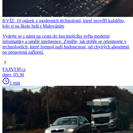
KVÍZ: 10 otázek z moderních technologií, které prověří každého,
kdo si na škole hrál s Malováním
Vydejte se s námi na cestu do fascinujícího světa moderní
informatiky a umělé inteligence. Zjistěte, jak dobře se orientujete v
technologiích, které formují naši budoucnost, od chytrých algoritmů
po propojená zařízení.
FAJNTIP.cz
dnes, 05:30
1 min