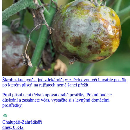
Škrob z kuchyně a jód z lékárničky: z těch dvou věcí uvaříte postřik,
po kterém plíseň na rajčatech nemá šanci přežít
Proti plísni není třeba kupovat drahé postřiky. Pokud budete
důslední a zasáhnete včas, vystačíte si s levnými domácími
prostředky.
Chalupáři-Zahrádkáři
dnes, 05:42