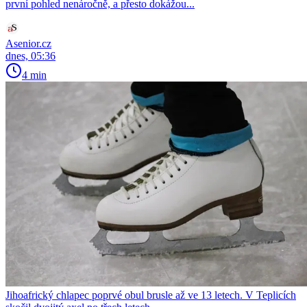
první pohled nenáročně, a přesto dokážou...
Asenior.cz
dnes, 05:36
4 min
Jihoafrický chlapec poprvé obul brusle až ve 13 letech. V Teplicích