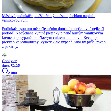
Máslové pudinkáče potěší křehkým těstem, hebkou náplní a
vanilkovou vůní
Pudinkáče jsou pro mě ztělesněním domácího pečení v té nejlepší
podobě. Nadýchané kynuté pletenky plněné hustým vanilkovým
krémem, posypané moučkovým cukrem - a hotovo. Recept je
překvapivě jednoduchý, výsledek ale vypadá, jako by přišel rovnou
z pekárny.
Cooky.cz
dnes, 05:59
5 min