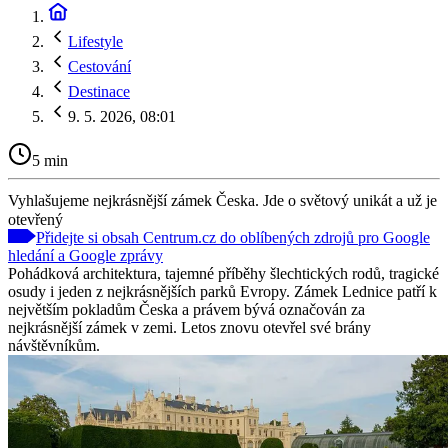
Lifestyle
Cestování
Destinace
9. 5. 2026, 08:01
5 min
Vyhlašujeme nejkrásnější zámek Česka. Jde o světový unikát a už je
otevřený
Přidejte si obsah Centrum.cz do oblíbených zdrojů pro Google
hledání a Google zprávy
Pohádková architektura, tajemné příběhy šlechtických rodů, tragické
osudy i jeden z nejkrásnějších parků Evropy. Zámek Lednice patří k
největším pokladům Česka a právem bývá označován za
nejkrásnější zámek v zemi. Letos znovu otevřel své brány
návštěvníkům.