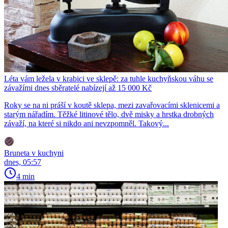
Léta vám ležela v krabici ve sklepě: za tuhle kuchyňskou váhu se
závažími dnes sběratelé nabízejí až 15 000 Kč
Roky se na ni práší v koutě sklepa, mezi zavařovacími sklenicemi a
starým nářadím. Těžké litinové tělo, dvě misky a hrstka drobných
závaží, na které si nikdo ani nevzpomněl. Takový...
Bruneta v kuchyni
dnes, 05:57
4 min