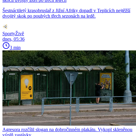
skočil dvojitý axel po třech letech
Šestnáctiletý krasobruslař z Jižní Afriky dopadl v Teplicích nejtěžší
dvojitý skok po pouhých třech sezonách na ledě.
SportyŽivě
dnes, 05:36
3 min
Agresora rozčílil slogan na dobročinném plakátu. Vykopl skleněnou
výplň zastávky