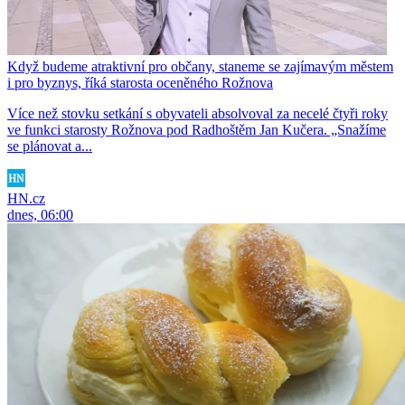
Když budeme atraktivní pro občany, staneme se zajímavým městem
i pro byznys, říká starosta oceněného Rožnova
Více než stovku setkání s obyvateli absolvoval za necelé čtyři roky
ve funkci starosty Rožnova pod Radhoštěm Jan Kučera. „Snažíme
se plánovat a...
HN.cz
dnes, 06:00