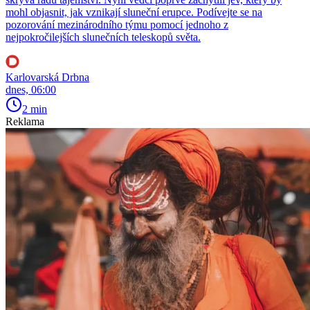
mohl objasnit, jak vznikají sluneční erupce. Podívejte se na
pozorování mezinárodního týmu pomocí jednoho z
nejpokročilejších slunečních teleskopů světa.
Karlovarská Drbna
dnes, 06:00
2 min
Reklama