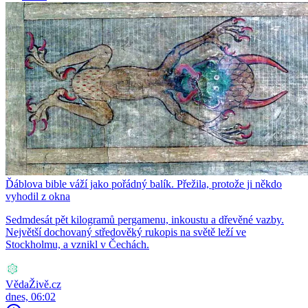
Ďáblova bible váží jako pořádný balík. Přežila, protože ji někdo
vyhodil z okna
Sedmdesát pět kilogramů pergamenu, inkoustu a dřevěné vazby.
Největší dochovaný středověký rukopis na světě leží ve
Stockholmu, a vznikl v Čechách.
VědaŽivě.cz
dnes, 06:02