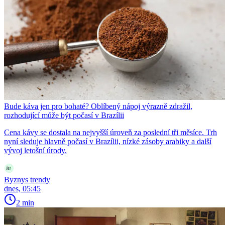
Bude káva jen pro bohaté? Oblíbený nápoj výrazně zdražil,
rozhodující může být počasí v Brazílii
Cena kávy se dostala na nejvyšší úroveň za poslední tři měsíce. Trh
nyní sleduje hlavně počasí v Brazílii, nízké zásoby arabiky a další
vývoj letošní úrody.
Byznys trendy
dnes, 05:45
2 min