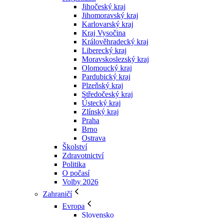
Jihočeský kraj
Jihomoravský kraj
Karlovarský kraj
Kraj Vysočina
Králověhradecký kraj
Liberecký kraj
Moravskoslezský kraj
Olomoucký kraj
Pardubický kraj
Plzeňský kraj
Středočeský kraj
Ústecký kraj
Zlínský kraj
Praha
Brno
Ostrava
Školství
Zdravotnictví
Politika
O počasí
Volby 2026
Zahraničí
Evropa
Slovensko