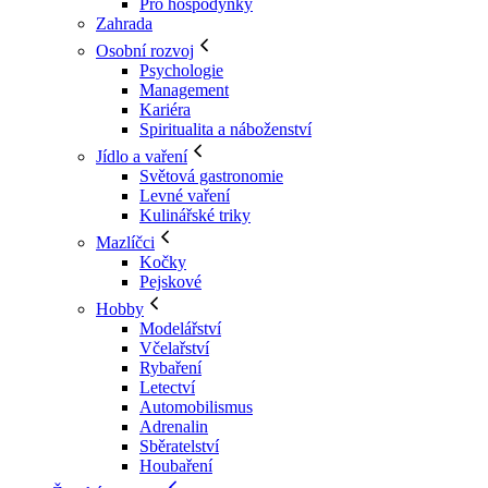
Pro hospodyňky
Zahrada
Osobní rozvoj
Psychologie
Management
Kariéra
Spiritualita a náboženství
Jídlo a vaření
Světová gastronomie
Levné vaření
Kulinářské triky
Mazlíčci
Kočky
Pejskové
Hobby
Modelářství
Včelařství
Rybaření
Letectví
Automobilismus
Adrenalin
Sběratelství
Houbaření