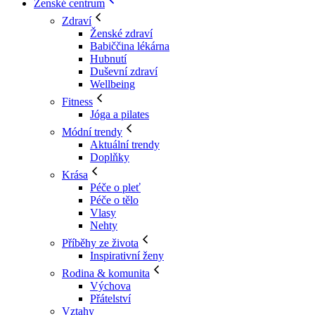
Ženské centrum
Zdraví
Ženské zdraví
Babiččina lékárna
Hubnutí
Duševní zdraví
Wellbeing
Fitness
Jóga a pilates
Módní trendy
Aktuální trendy
Doplňky
Krása
Péče o pleť
Péče o tělo
Vlasy
Nehty
Příběhy ze života
Inspirativní ženy
Rodina & komunita
Výchova
Přátelství
Vztahy