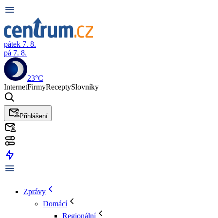
pátek 7. 8.
pá 7. 8.
23°C
Internet
Firmy
Recepty
Slovníky
Přihlášení
Zprávy
Domácí
Regionální