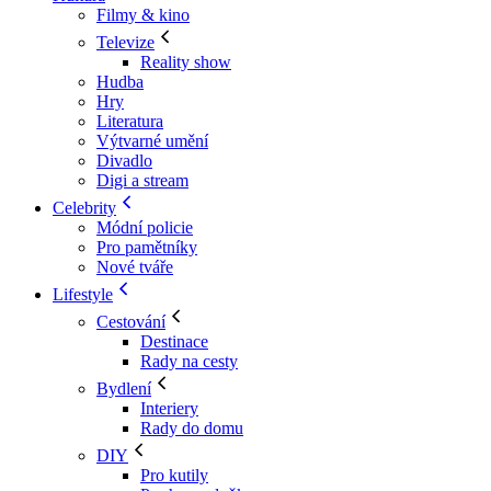
Filmy & kino
Televize
Reality show
Hudba
Hry
Literatura
Výtvarné umění
Divadlo
Digi a stream
Celebrity
Módní policie
Pro pamětníky
Nové tváře
Lifestyle
Cestování
Destinace
Rady na cesty
Bydlení
Interiery
Rady do domu
DIY
Pro kutily