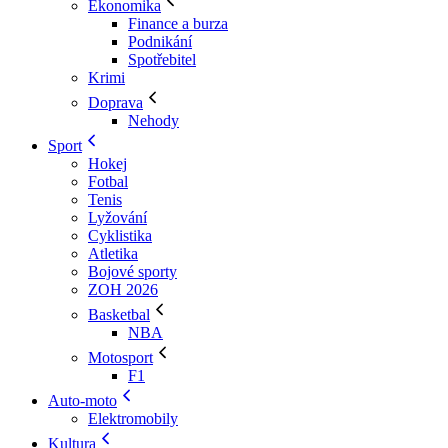
Ekonomika
Finance a burza
Podnikání
Spotřebitel
Krimi
Doprava
Nehody
Sport
Hokej
Fotbal
Tenis
Lyžování
Cyklistika
Atletika
Bojové sporty
ZOH 2026
Basketbal
NBA
Motosport
F1
Auto-moto
Elektromobily
Kultura