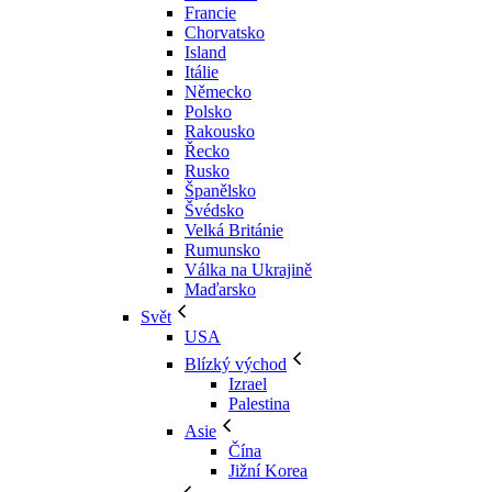
Francie
Chorvatsko
Island
Itálie
Německo
Polsko
Rakousko
Řecko
Rusko
Španělsko
Švédsko
Velká Británie
Rumunsko
Válka na Ukrajině
Maďarsko
Svět
USA
Blízký východ
Izrael
Palestina
Asie
Čína
Jižní Korea