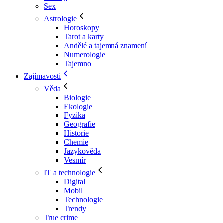
Sex
Astrologie
Horoskopy
Tarot a karty
Andělé a tajemná znamení
Numerologie
Tajemno
Zajímavosti
Věda
Biologie
Ekologie
Fyzika
Geografie
Historie
Chemie
Jazykověda
Vesmír
IT a technologie
Digital
Mobil
Technologie
Trendy
True crime