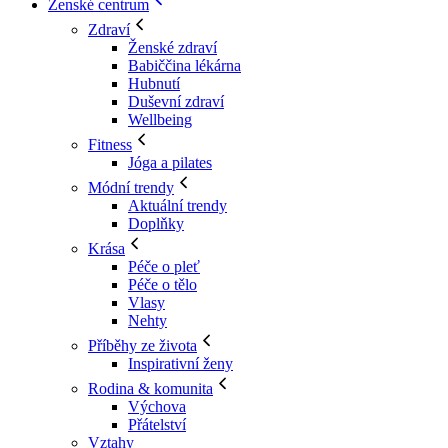
Ženské centrum
Zdraví
Ženské zdraví
Babiččina lékárna
Hubnutí
Duševní zdraví
Wellbeing
Fitness
Jóga a pilates
Módní trendy
Aktuální trendy
Doplňky
Krása
Péče o pleť
Péče o tělo
Vlasy
Nehty
Příběhy ze života
Inspirativní ženy
Rodina & komunita
Výchova
Přátelství
Vztahy