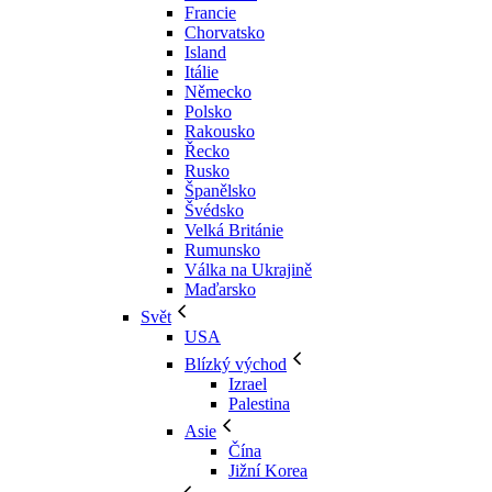
Francie
Chorvatsko
Island
Itálie
Německo
Polsko
Rakousko
Řecko
Rusko
Španělsko
Švédsko
Velká Británie
Rumunsko
Válka na Ukrajině
Maďarsko
Svět
USA
Blízký východ
Izrael
Palestina
Asie
Čína
Jižní Korea