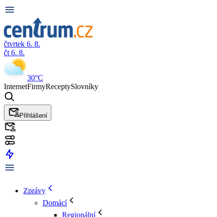
čtvrtek 6. 8.
čt 6. 8.
30°C
Internet
Firmy
Recepty
Slovníky
Přihlášení
Zprávy
Domácí
Regionální