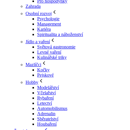
Pro hospodyňky
Zahrada
Osobní rozvoj
Psychologie
Management
Kariéra
Spiritualita a náboženství
Jídlo a vaření
Světová gastronomie
Levné vaření
Kulinářské triky
Mazlíčci
Kočky
Pejskové
Hobby
Modelářství
Včelařství
Rybaření
Letectví
Automobilismus
Adrenalin
Sběratelství
Houbaření