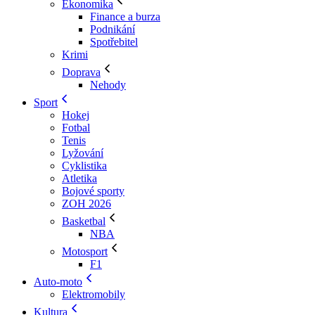
Ekonomika
Finance a burza
Podnikání
Spotřebitel
Krimi
Doprava
Nehody
Sport
Hokej
Fotbal
Tenis
Lyžování
Cyklistika
Atletika
Bojové sporty
ZOH 2026
Basketbal
NBA
Motosport
F1
Auto-moto
Elektromobily
Kultura