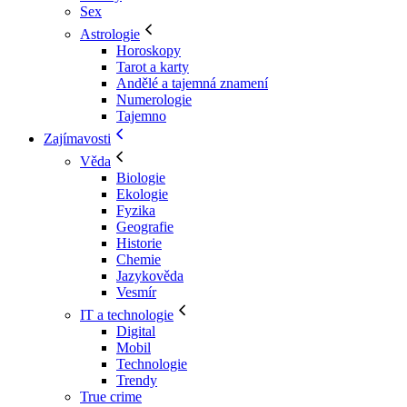
Sex
Astrologie
Horoskopy
Tarot a karty
Andělé a tajemná znamení
Numerologie
Tajemno
Zajímavosti
Věda
Biologie
Ekologie
Fyzika
Geografie
Historie
Chemie
Jazykověda
Vesmír
IT a technologie
Digital
Mobil
Technologie
Trendy
True crime