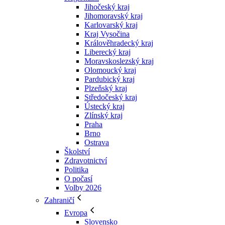
Jihočeský kraj
Jihomoravský kraj
Karlovarský kraj
Kraj Vysočina
Králověhradecký kraj
Liberecký kraj
Moravskoslezský kraj
Olomoucký kraj
Pardubický kraj
Plzeňský kraj
Středočeský kraj
Ústecký kraj
Zlínský kraj
Praha
Brno
Ostrava
Školství
Zdravotnictví
Politika
O počasí
Volby 2026
Zahraničí
Evropa
Slovensko