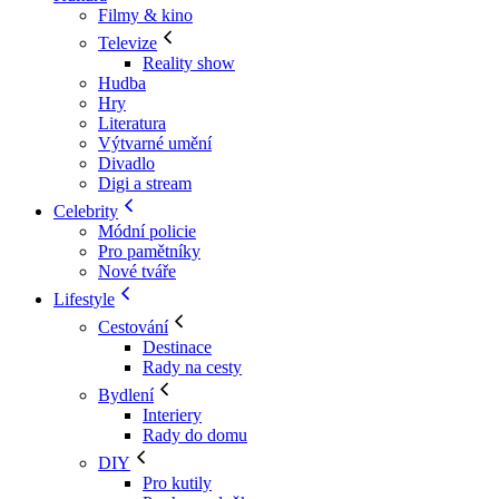
Filmy & kino
Televize
Reality show
Hudba
Hry
Literatura
Výtvarné umění
Divadlo
Digi a stream
Celebrity
Módní policie
Pro pamětníky
Nové tváře
Lifestyle
Cestování
Destinace
Rady na cesty
Bydlení
Interiery
Rady do domu
DIY
Pro kutily