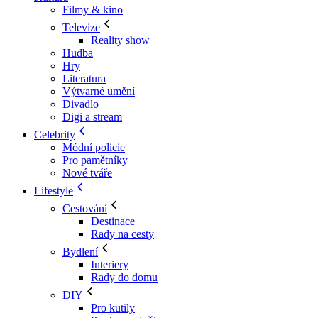
Filmy & kino
Televize
Reality show
Hudba
Hry
Literatura
Výtvarné umění
Divadlo
Digi a stream
Celebrity
Módní policie
Pro pamětníky
Nové tváře
Lifestyle
Cestování
Destinace
Rady na cesty
Bydlení
Interiery
Rady do domu
DIY
Pro kutily