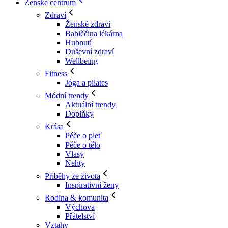
Ženské centrum
Zdraví
Ženské zdraví
Babiččina lékárna
Hubnutí
Duševní zdraví
Wellbeing
Fitness
Jóga a pilates
Módní trendy
Aktuální trendy
Doplňky
Krása
Péče o pleť
Péče o tělo
Vlasy
Nehty
Příběhy ze života
Inspirativní ženy
Rodina & komunita
Výchova
Přátelství
Vztahy