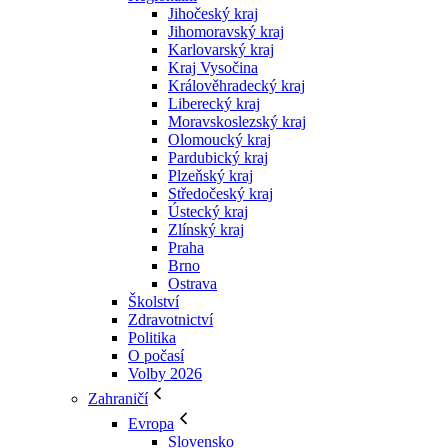
Jihočeský kraj
Jihomoravský kraj
Karlovarský kraj
Kraj Vysočina
Králověhradecký kraj
Liberecký kraj
Moravskoslezský kraj
Olomoucký kraj
Pardubický kraj
Plzeňský kraj
Středočeský kraj
Ústecký kraj
Zlínský kraj
Praha
Brno
Ostrava
Školství
Zdravotnictví
Politika
O počasí
Volby 2026
Zahraničí
Evropa
Slovensko