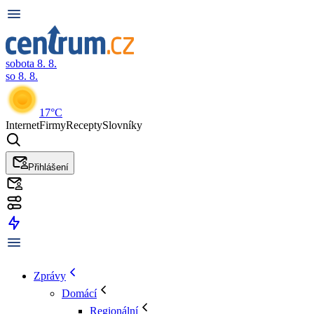
sobota 8. 8.
so 8. 8.
17°C
Internet
Firmy
Recepty
Slovníky
Přihlášení
Zprávy
Domácí
Regionální