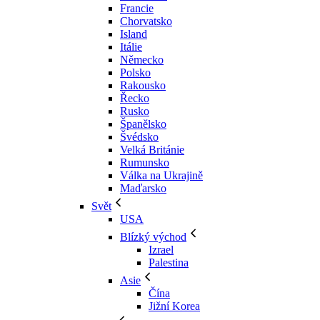
Francie
Chorvatsko
Island
Itálie
Německo
Polsko
Rakousko
Řecko
Rusko
Španělsko
Švédsko
Velká Británie
Rumunsko
Válka na Ukrajině
Maďarsko
Svět
USA
Blízký východ
Izrael
Palestina
Asie
Čína
Jižní Korea