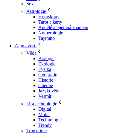
Sex
Astrologie
Horoskopy
Tarot a karty
Andělé a tajemná znamení
Numerologie
Tajemno
Zajímavosti
Věda
Biologie
Ekologie
Fyzika
Geografie
Historie
Chemie
Jazykověda
Vesmír
IT a technologie
Digital
Mobil
Technologie
Trendy
True crime