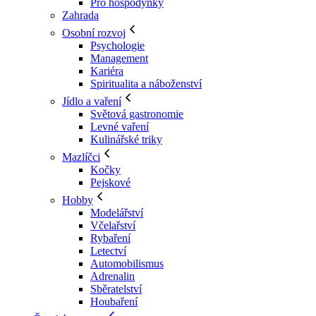
Pro hospodyňky
Zahrada
Osobní rozvoj
Psychologie
Management
Kariéra
Spiritualita a náboženství
Jídlo a vaření
Světová gastronomie
Levné vaření
Kulinářské triky
Mazlíčci
Kočky
Pejskové
Hobby
Modelářství
Včelařství
Rybaření
Letectví
Automobilismus
Adrenalin
Sběratelství
Houbaření