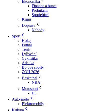
Ekonomika
Finance a burza
Podnikání
Spotřebitel
Krimi
Doprava
Nehody
Sport
Hokej
Fotbal
Tenis
Lyžování
Cyklistika
Atletika
Bojové sporty
ZOH 2026
Basketbal
NBA
Motosport
F1
Auto-moto
Elektromobily
Kultura