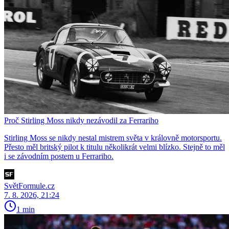
Proč Stirling Moss nikdy nezávodil za Ferrariho
Stirling Moss se nikdy nestal mistrem světa v královně motorsportu.
Přesto měl britský pilot k titulu několikrát velmi blízko. Stejně to měl
i se závodním postem u Ferrariho.
SvětFormule.cz
7. 8. 2026, 21:24
1 min