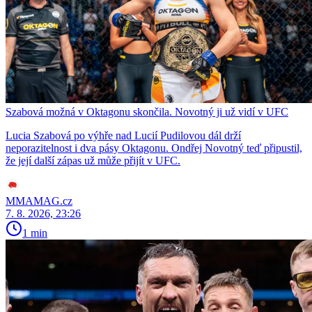
Szabová možná v Oktagonu skončila. Novotný ji už vidí v UFC
Lucia Szabová po výhře nad Lucií Pudilovou dál drží
neporazitelnost i dva pásy Oktagonu. Ondřej Novotný teď připustil,
že její další zápas už může přijít v UFC.
MMAMAG.cz
7. 8. 2026, 23:26
1 min