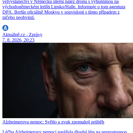
velvyslanectví v Německu úterní nález dronu s výbušninou na
východoněmeckém letišti Lipsko/Halle. Informuje o tom agentura
DPA. Berlín oficiálně Moskvu v souvislosti s tímto případem z
ničeho neobvinil.
Aktuálně.cz - Zprávy
7. 8. 2026, 20:23
Alzheimerova nemoc: Světlo a zvuk zpomalují průběh
Léčba Alzheimerovy nemoci narážela dlouhá léta na neprostupnou