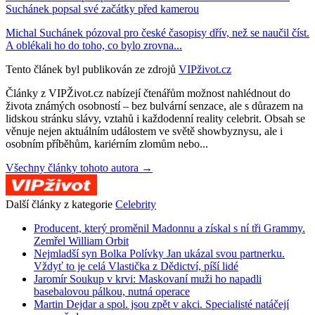
Suchánek popsal své začátky před kamerou
Michal Suchánek pózoval pro české časopisy dřív, než se naučil číst.
A oblékali ho do toho, co bylo zrovna...
Tento článek byl publikován ze zdrojů
VIPživot.cz
Články z VIPŽivot.cz nabízejí čtenářům možnost nahlédnout do
života známých osobností – bez bulvární senzace, ale s důrazem na
lidskou stránku slávy, vztahů i každodenní reality celebrit. Obsah se
věnuje nejen aktuálním událostem ve světě showbyznysu, ale i
osobním příběhům, kariérním zlomům nebo...
Všechny články tohoto autora →
Další články z kategorie
Celebrity
Producent, který proměnil Madonnu a získal s ní tři Grammy.
Zemřel William Orbit
Nejmladší syn Bolka Polívky Jan ukázal svou partnerku.
Vždyť to je celá Vlastička z Dědictví, píší lidé
Jaromír Soukup v krvi: Maskovaní muži ho napadli
basebalovou pálkou, nutná operace
Martin Dejdar a spol. jsou zpět v akci. Specialisté natáčejí