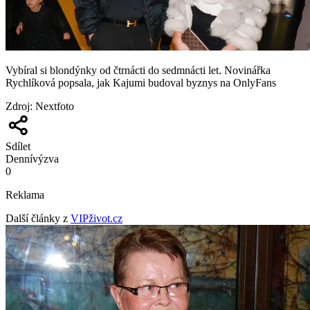
Vybíral si blondýnky od čtrnácti do sedmnácti let. Novinářka
Rychlíková popsala, jak Kajumi budoval byznys na OnlyFans
Zdroj
:
Nextfoto
Sdílet
Denní
výzva
0
Reklama
Další články z
VIPživot.cz