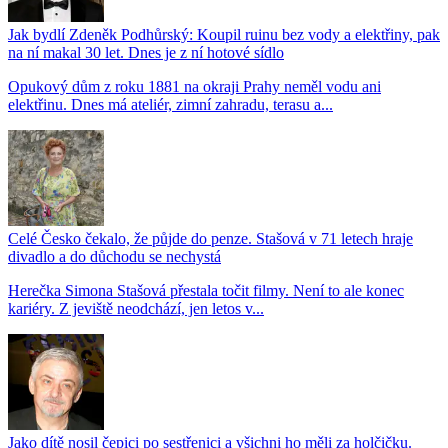
Jak bydlí Zdeněk Podhůrský: Koupil ruinu bez vody a elektřiny, pak
na ní makal 30 let. Dnes je z ní hotové sídlo
Opukový dům z roku 1881 na okraji Prahy neměl vodu ani
elektřinu. Dnes má ateliér, zimní zahradu, terasu a...
Celé Česko čekalo, že půjde do penze. Stašová v 71 letech hraje
divadlo a do důchodu se nechystá
Herečka Simona Stašová přestala točit filmy. Není to ale konec
kariéry. Z jeviště neodchází, jen letos v...
Jako dítě nosil čepici po sestřenici a všichni ho měli za holčičku.