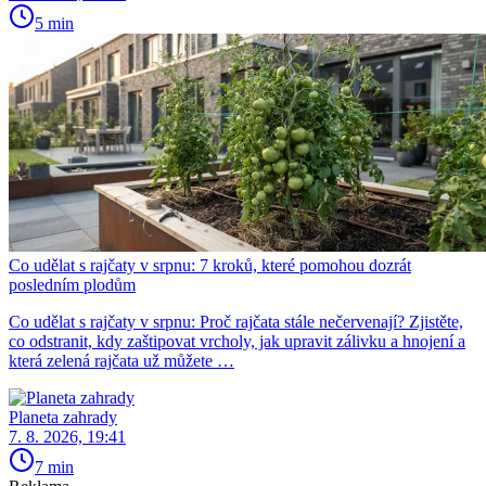
5 min
Co udělat s rajčaty v srpnu: 7 kroků, které pomohou dozrát
posledním plodům
Co udělat s rajčaty v srpnu: Proč rajčata stále nečervenají? Zjistěte,
co odstranit, kdy zaštipovat vrcholy, jak upravit zálivku a hnojení a
která zelená rajčata už můžete …
Planeta zahrady
7. 8. 2026, 19:41
7 min