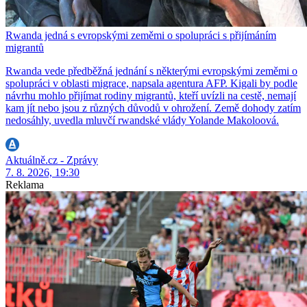
Rwanda jedná s evropskými zeměmi o spolupráci s přijímáním
migrantů
Rwanda vede předběžná jednání s některými evropskými zeměmi o
spolupráci v oblasti migrace, napsala agentura AFP. Kigali by podle
návrhu mohlo přijímat rodiny migrantů, kteří uvízli na cestě, nemají
kam jít nebo jsou z různých důvodů v ohrožení. Země dohody zatím
nedosáhly, uvedla mluvčí rwandské vlády Yolande Makoloová.
Aktuálně.cz - Zprávy
7. 8. 2026, 19:30
Reklama