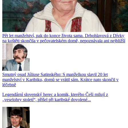
Pět let manželství, pak do konce života sama. Drbohlavová z Dívky
na koštěti skončila v pečovatelském domě, nepoznávala ani nejbližší
Smutný osud Júliuse Satinského: S manželkou slavil 20 let
manželství v Karibiku, domů se vrátil sám. Krátce nato skončil v
léčebně
Legendární slovenský herec a komik, kterého Češi milují z
„veselohry století“, přišel při karibské dovolené...