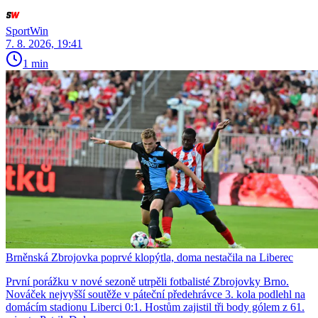
SportWin
7. 8. 2026, 19:41
1 min
Brněnská Zbrojovka poprvé klopýtla, doma nestačila na Liberec
První porážku v nové sezoně utrpěli fotbalisté Zbrojovky Brno.
Nováček nejvyšší soutěže v páteční předehrávce 3. kola podlehl na
domácím stadionu Liberci 0:1. Hostům zajistil tři body gólem z 61.