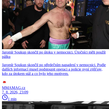
Jaromír Soukup skončil po útoku v nemocnici. Útočníci měli použít
pálku
Jaromír Soukup skončil po středečním napadení v nemocnici. Podle
dalších informací musel podstoupit operaci a policie nyní zjišťuje,
kdo za útokem stál a co bylo jeho motivem.
MMAMAG.cz
7. 8. 2026, 23:09
1 min