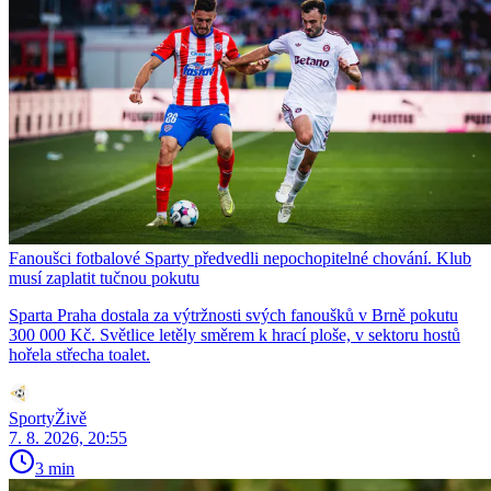
Fanoušci fotbalové Sparty předvedli nepochopitelné chování. Klub
musí zaplatit tučnou pokutu
Sparta Praha dostala za výtržnosti svých fanoušků v Brně pokutu
300 000 Kč. Světlice letěly směrem k hrací ploše, v sektoru hostů
hořela střecha toalet.
SportyŽivě
7. 8. 2026, 20:55
3 min