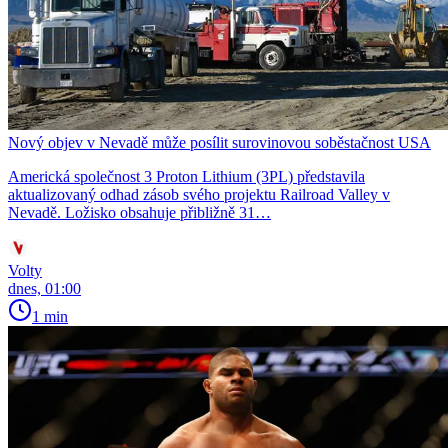
Nový objev v Nevadě může posílit surovinovou soběstačnost USA
Americká společnost 3 Proton Lithium (3PL) představila
aktualizovaný odhad zásob svého projektu Railroad Valley v
Nevadě. Ložisko obsahuje přibližně 31…
Volty
dnes, 01:00
1 min