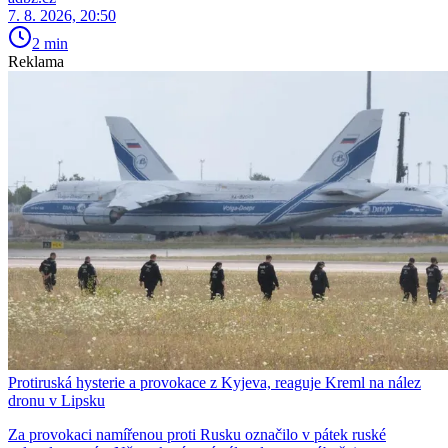
7. 8. 2026, 20:50
2 min
Reklama
Protiruská hysterie a provokace z Kyjeva, reaguje Kreml na nález
dronu v Lipsku
Za provokaci namířenou proti Rusku označilo v pátek ruské