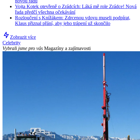
novou řadu
Vojta Kotek otevřeně o Zrádcích: Láká mě role Zrádce! Nová
řada předčí všechna očekávání
Rozloučení s Knížákem: Zdrcenou vdovu museli podpírat,
Klaus přiznal přání, aby jeho trápení už skončilo
Zobrazit více
Celebrity
Vybrali jsme pro vás
Magazíny a zajímavosti