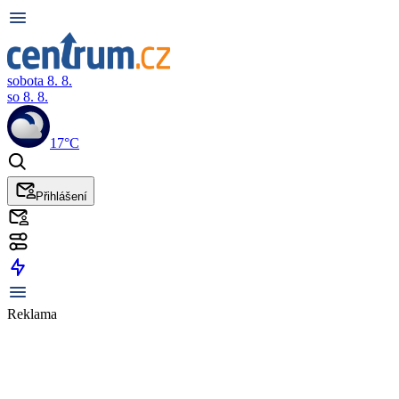
sobota 8. 8.
so 8. 8.
17°C
Přihlášení
Reklama