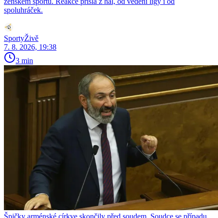
ženském sportu. Reakce přišla z hal, od vedení ligy i od
spoluhráček.
SportyŽivě
7. 8. 2026, 19:38
3 min
Špičky arménské církve skončily před soudem. Soudce se případu