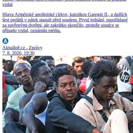
vzdal
Hlava Arménské apoštolské církve, katolikos Garegin II., a dalších
šest prelátů v pátek stanuli před soudem. První jednání, uspořádané
za zavřenými dveřmi, ale zakrátko skončilo, protože soudce se
případu vzdal, oznámila média.
Aktuálně.cz - Zprávy
7. 8. 2026, 19:30