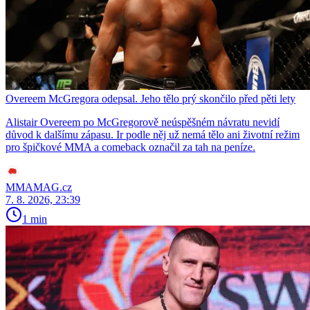
Overeem McGregora odepsal. Jeho tělo prý skončilo před pěti lety
Alistair Overeem po McGregorově neúspěšném návratu nevidí
důvod k dalšímu zápasu. Ir podle něj už nemá tělo ani životní režim
pro špičkové MMA a comeback označil za tah na peníze.
MMAMAG.cz
7. 8. 2026, 23:39
1 min