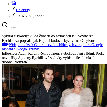
Celebrity
13. 6. 2026, 05:27
4 min
Vybíral si blondýnky od čtrnácti do sedmnácti let. Novinářka
Rychlíková popsala, jak Kajumi budoval byznys na OnlyFans
Přidejte si obsah Centrum.cz do oblíbených zdrojů pro Google
hledání a Google zprávy
Influencer Adam Kajumi čelí obvinění z obchodování s lidmi. Podle
novinářky Apoleny Rychlíkové si dívky vybíral cíleně, mladé,
drobné, blonďaté.