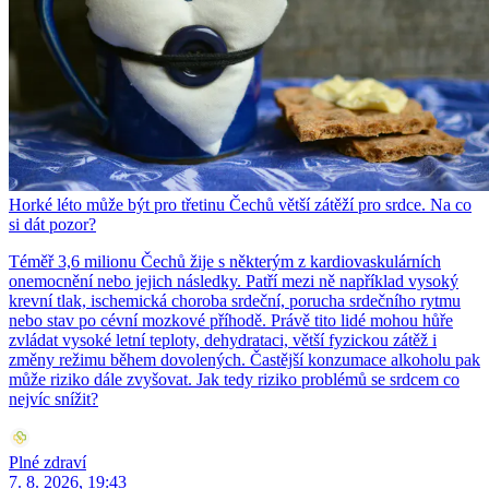
Horké léto může být pro třetinu Čechů větší zátěží pro srdce. Na co
si dát pozor?
Téměř 3,6 milionu Čechů žije s některým z kardiovaskulárních
onemocnění nebo jejich následky. Patří mezi ně například vysoký
krevní tlak, ischemická choroba srdeční, porucha srdečního rytmu
nebo stav po cévní mozkové příhodě. Právě tito lidé mohou hůře
zvládat vysoké letní teploty, dehydrataci, větší fyzickou zátěž i
změny režimu během dovolených. Častější konzumace alkoholu pak
může riziko dále zvyšovat. Jak tedy riziko problémů se srdcem co
nejvíc snížit?
Plné zdraví
7. 8. 2026, 19:43