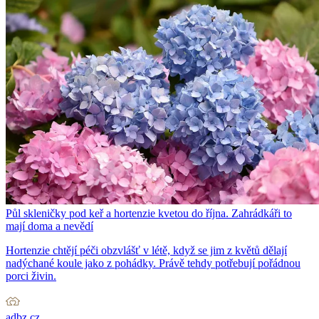
Půl skleničky pod keř a hortenzie kvetou do října. Zahrádkáři to
mají doma a nevědí
Hortenzie chtějí péči obzvlášť v létě, když se jim z květů dělají
nadýchané koule jako z pohádky. Právě tehdy potřebují pořádnou
porci živin.
adbz.cz