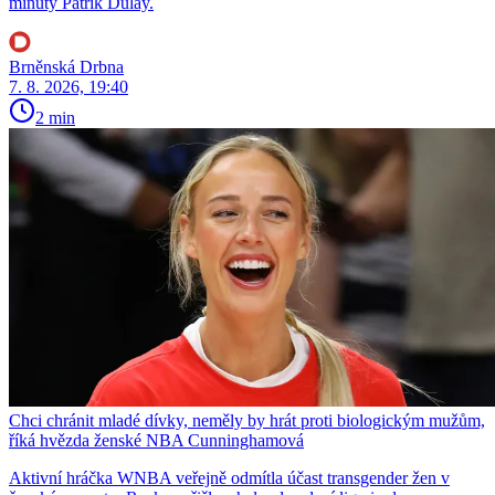
minuty Patrik Dulay.
Brněnská Drbna
7. 8. 2026, 19:40
2 min
Chci chránit mladé dívky, neměly by hrát proti biologickým mužům,
říká hvězda ženské NBA Cunninghamová
Aktivní hráčka WNBA veřejně odmítla účast transgender žen v