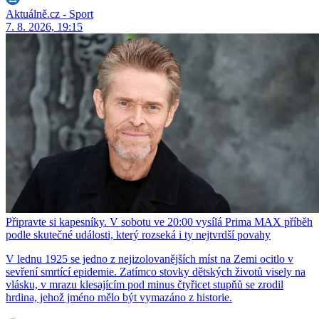
Aktuálně.cz - Sport
7. 8. 2026, 19:15
Připravte si kapesníky. V sobotu ve 20:00 vysílá Prima MAX příběh
podle skutečné události, který rozseká i ty nejtvrdší povahy
V lednu 1925 se jedno z nejizolovanějších míst na Zemi ocitlo v
sevření smrtící epidemie. Zatímco stovky dětských životů visely na
vlásku, v mrazu klesajícím pod minus čtyřicet stupňů se zrodil
hrdina, jehož jméno mělo být vymazáno z historie.