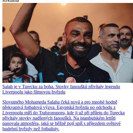
Reklama
Salah je v Turecku za boha. Stovky fanoušků přivítaly legendu
Liverpoolu jako filmovou hvězdu
Slovutného Mohameda Salaha čeká nová a pro mnohé hodně
překvapivá fotbalová výzva. Egyptská hvězda po odchodu z
Liverpoolu míří do Trabzonsporu, kde ji už při příletu do Turecka
přivítaly stovky nadšených fanoušků. Na istanbulském letišti
panovala atmosféra, jaká se běžně pojí spíš s příjezdem světové
hudební hvězdy než fotbalisty.