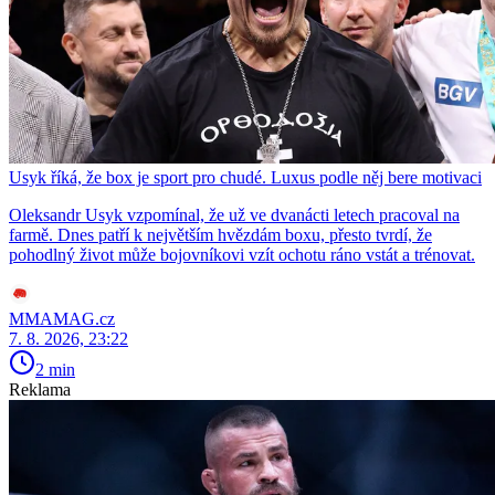
Usyk říká, že box je sport pro chudé. Luxus podle něj bere motivaci
Oleksandr Usyk vzpomínal, že už ve dvanácti letech pracoval na
farmě. Dnes patří k největším hvězdám boxu, přesto tvrdí, že
pohodlný život může bojovníkovi vzít ochotu ráno vstát a trénovat.
MMAMAG.cz
7. 8. 2026, 23:22
2 min
Reklama