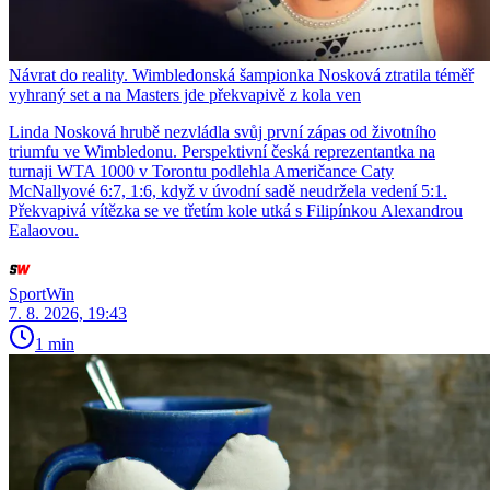
Návrat do reality. Wimbledonská šampionka Nosková ztratila téměř
vyhraný set a na Masters jde překvapivě z kola ven
Linda Nosková hrubě nezvládla svůj první zápas od životního
triumfu ve Wimbledonu. Perspektivní česká reprezentantka na
turnaji WTA 1000 v Torontu podlehla Američance Caty
McNallyové 6:7, 1:6, když v úvodní sadě neudržela vedení 5:1.
Překvapivá vítězka se ve třetím kole utká s Filipínkou Alexandrou
Ealaovou.
SportWin
7. 8. 2026, 19:43
1 min