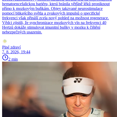
hematoencefalickou bariéru, která bránila většině léků proniknout
přímo k mozkovým buňkám. Objev takzvané neurostimulace
pomocí blikajícího světla a zvukových impulsů o specifické
frekvenci však přináší zcela nový pohled na možnost regenerace.
Vědci zjistili, že synchronizace mozkových vln na frekvenci 40
Hertzů dokáže stimulovat imunitní buňky v mozku k čištění
nebezpečných usazenin.
Plné zdraví
7. 8. 2026, 19:44
2 min