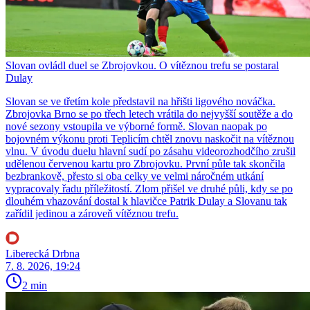
Slovan ovládl duel se Zbrojovkou. O vítěznou trefu se postaral
Dulay
Slovan se ve třetím kole představil na hřišti ligového nováčka.
Zbrojovka Brno se po třech letech vrátila do nejvyšší soutěže a do
nové sezony vstoupila ve výborné formě. Slovan naopak po
bojovném výkonu proti Teplicím chtěl znovu naskočit na vítěznou
vlnu. V úvodu duelu hlavní sudí po zásahu videorozhodčího zrušil
udělenou červenou kartu pro Zbrojovku. První půle tak skončila
bezbrankově, přesto si oba celky ve velmi náročném utkání
vypracovaly řadu příležitostí. Zlom přišel ve druhé půli, kdy se po
dlouhém vhazování dostal k hlavičce Patrik Dulay a Slovanu tak
zařídil jedinou a zároveň vítěznou trefu.
Liberecká Drbna
7. 8. 2026, 19:24
2 min