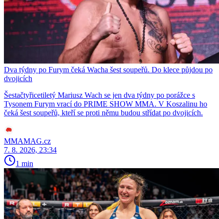
Dva týdny po Furym čeká Wacha šest soupeřů. Do klece půjdou po
dvojicích
Šestačtyřicetiletý Mariusz Wach se jen dva týdny po porážce s
Tysonem Furym vrací do PRIME SHOW MMA. V Koszalinu ho
čeká šest soupeřů, kteří se proti němu budou střídat po dvojicích.
MMAMAG.cz
7. 8. 2026, 23:34
1 min