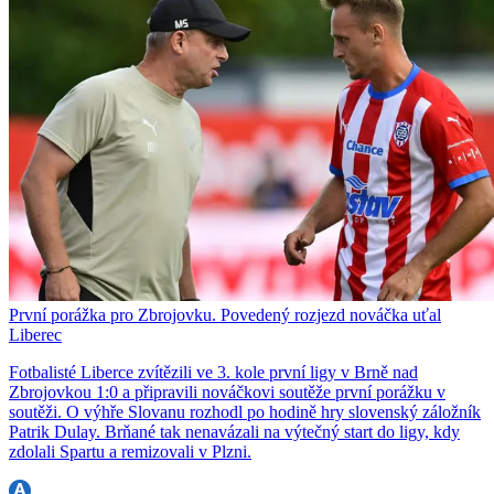
První porážka pro Zbrojovku. Povedený rozjezd nováčka uťal
Liberec
Fotbalisté Liberce zvítězili ve 3. kole první ligy v Brně nad
Zbrojovkou 1:0 a připravili nováčkovi soutěže první porážku v
soutěži. O výhře Slovanu rozhodl po hodině hry slovenský záložník
Patrik Dulay. Brňané tak nenavázali na výtečný start do ligy, kdy
zdolali Spartu a remizovali v Plzni.