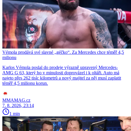
Vémola prodává své slavné „géčko“. Za Mercedes chce téměř 4,5
milionu
Karlos Vémola poslal do prodeje výrazně upravený Mercedes-
AMG G 63, který ho v minulosti doprovázel i k oltáři. Auto má
najeto přes 262 tisíc kilometrů a nový majitel za něj musí zaplatit
téměř 4,5 milionu korun.
MMAMAG.cz
7. 8. 2026, 23:14
1 min