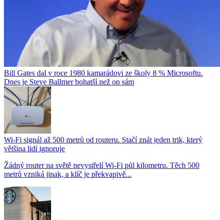
Bill Gates dal v roce 1980 kamarádovi ze školy 8 % Microsoftu.
Dnes je Steve Ballmer bohatší než on sám
Wi-Fi signál až 500 metrů od routeru. Stačí znát jeden trik, který
většina lidí ignoruje
Žádný router na světě nevystřelí Wi-Fi půl kilometru. Těch 500
metrů vzniká jinak, a klíč je překvapivě...