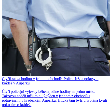
Čtyřikrát za hodinu v jednom obchodě. Policie řešila pokusy o
krádež v Auparku
Čtyři policejní výjezdy během jediné hodiny na jedno místo.
Takovou neděli měli minulý týden v jednom z obchodů s
potravinami v hradeckém Auparku. Hlídka tam byla přivolána kvůli
pokusům o krádež.