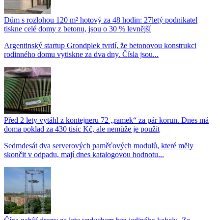
Dům s rozlohou 120 m² hotový za 48 hodin: 27letý podnikatel
tiskne celé domy z betonu, jsou o 30 % levnější
Argentinský startup Grondplek tvrdí, že betonovou konstrukci
rodinného domu vytiskne za dva dny. Čísla jsou...
Před 2 lety vytáhl z kontejneru 72 „ramek“ za pár korun. Dnes má
doma poklad za 430 tisíc Kč, ale nemůže je použít
Sedmdesát dva serverových paměťových modulů, které měly
skončit v odpadu, mají dnes katalogovou hodnotu...