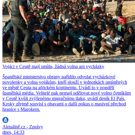
Vojáci v Ceutě mají smůlu, žádná volna ani vycházky
Španělské ministerstvo obrany nařídilo odvolat vycházkové
povolenky a volna vojákům, kteří slouží v jednotkách umístěných
ve městě Ceuta na africkém kontinentu. Uvádí to v pondělí
španělská média. Velitelé pak nemají udělovat nové volno četníkům
v Ceutě kvůli zvýšenému migračnímu tlaku, uvádí deník El País.
Kroky zřejmě souvisí s obavami o další pokus o masivní přechod
hranice s Marokem.
Aktuálně.cz - Zprávy
dnes, 14:33