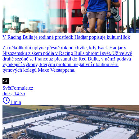
V Racing Bulls je rodinné prostředí: Hadjar popisuje kulturní šok
Za několik dní uplyne přesně rok od chvíle, kdy Isack Hadjar v
Nizozemsku ziskem pódia v Racing Bulls ohromil svět. Už ve své
druhé sezóně se Francouz přesunul do Red Bullu, v němž podává
vynikající výkony, kterými prolomil negativní dlouhou sérii
týmových kolegů Maxe Verstappena.
SvětFormule.cz
dnes, 14:35
1 min