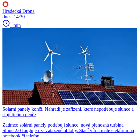
Hradecká Drbna
dnes, 14:30
1 min
Solární panely končí. Nahradí je zařízení, které nepotřebuje slunce a
stojí třetinu peněz
Zatímco solární panely potřebují slunce, nová přenosná turbína
Shine 2.0 funguje i za zatažené oblohy. Stačí vítr a máte elektřinu na
notebook či telefon.