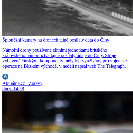
Špionážní kamery na dronech tajně posílaly data do Číny
Námořní drony používané elitními jednotkami britského
královského námořnictva tajně posílaly údaje do Číny. Stroje
vybavené čínskými komponenty měly být využívány pro vojenské
operace na Blízkém východě, v neděli napsal web The Telegraph.
Aktuálně.cz - Zprávy
dnes, 14:58