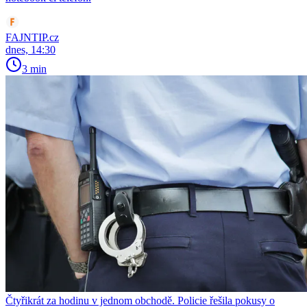
FAJNTIP.cz
dnes, 14:30
3 min
Čtyřikrát za hodinu v jednom obchodě. Policie řešila pokusy o