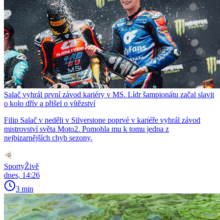
Salač vyhrál první závod kariéry v MS. Lídr šampionátu začal slavit
o kolo dřív a přišel o vítězství
Filip Salač v neděli v Silverstone poprvé v kariéře vyhrál závod
mistrovství světa Moto2. Pomohla mu k tomu jedna z
nejbizarnějších chyb sezony.
SportyŽivě
dnes, 14:26
3 min