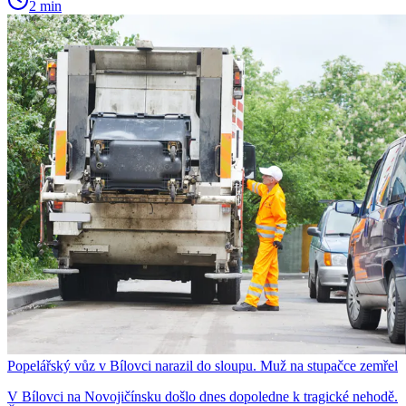
2 min
Popelářský vůz v Bílovci narazil do sloupu. Muž na stupačce zemřel
V Bílovci na Novojičínsku došlo dnes dopoledne k tragické nehodě.