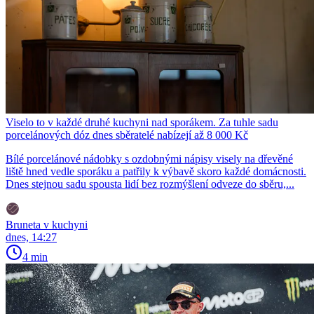
Viselo to v každé druhé kuchyni nad sporákem. Za tuhle sadu
porcelánových dóz dnes sběratelé nabízejí až 8 000 Kč
Bílé porcelánové nádobky s ozdobnými nápisy visely na dřevěné
liště hned vedle sporáku a patřily k výbavě skoro každé domácnosti.
Dnes stejnou sadu spousta lidí bez rozmýšlení odveze do sběru,...
Bruneta v kuchyni
dnes, 14:27
4 min