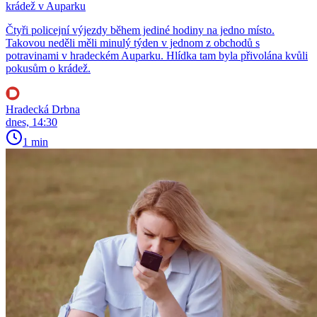
krádež v Auparku
Čtyři policejní výjezdy během jediné hodiny na jedno místo.
Takovou neděli měli minulý týden v jednom z obchodů s
potravinami v hradeckém Auparku. Hlídka tam byla přivolána kvůli
pokusům o krádež.
Hradecká Drbna
dnes, 14:30
1 min