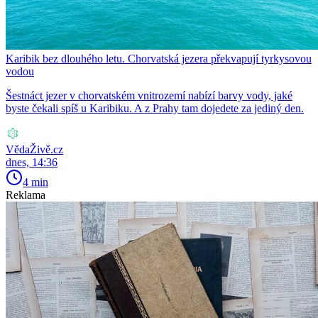
Karibik bez dlouhého letu. Chorvatská jezera překvapují tyrkysovou
vodou
Šestnáct jezer v chorvatském vnitrozemí nabízí barvy vody, jaké
byste čekali spíš u Karibiku. A z Prahy tam dojedete za jediný den.
VědaŽivě.cz
dnes, 14:36
4 min
Reklama