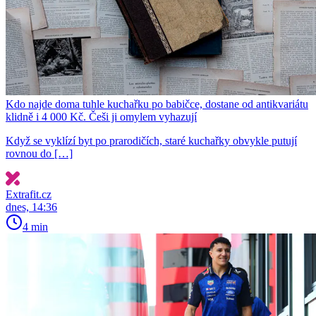
Kdo najde doma tuhle kuchařku po babičce, dostane od antikvariátu
klidně i 4 000 Kč. Češi ji omylem vyhazují
Když se vyklízí byt po prarodičích, staré kuchařky obvykle putují
rovnou do […]
Extrafit.cz
dnes, 14:36
4 min