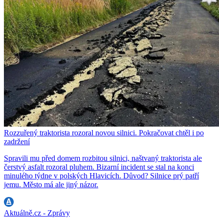
Rozzuřený traktorista rozoral novou silnici. Pokračovat chtěl i po
zadržení
Spravili mu před domem rozbitou silnici, naštvaný traktorista ale
čerstvý asfalt rozoral pluhem. Bizarní incident se stal na konci
minulého týdne v polských Hlavicích. Důvod? Silnice prý patří
jemu. Město má ale jiný názor.
Aktuálně.cz - Zprávy