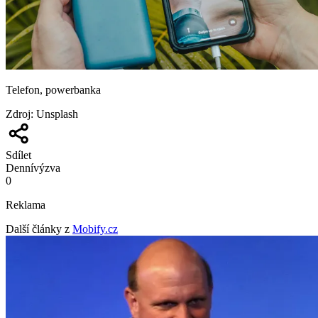
Telefon, powerbanka
Zdroj
:
Unsplash
Sdílet
Denní
výzva
0
Reklama
Další články z
Mobify.cz