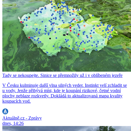
Tady se nekoupejte. Sinice se přemnožily už i v oblíbeném jezeře
V Česku kulminuje další vlna silných veder. Instinkt velí zchladit se
u vody. Jenže přibývá míst, kde je koupání rizikové, četné vodní
plochy neblaze rozkvetly. Dokládá to aktualizovaná mapa kvality
koupacích vod.
Aktuálně.cz - Zprávy
dnes, 14:26