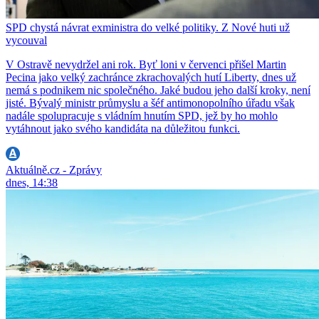
SPD chystá návrat exministra do velké politiky. Z Nové huti už
vycouval
V Ostravě nevydržel ani rok. Byť loni v červenci přišel Martin
Pecina jako velký zachránce zkrachovalých hutí Liberty, dnes už
nemá s podnikem nic společného. Jaké budou jeho další kroky, není
jisté. Bývalý ministr průmyslu a šéf antimonopolního úřadu však
nadále spolupracuje s vládním hnutím SPD, jež by ho mohlo
vytáhnout jako svého kandidáta na důležitou funkci.
Aktuálně.cz - Zprávy
dnes, 14:38