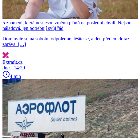
5 znamení, která nesnesou změnu plánů na poslední chvíli. Nejsou
náladová, jen potřebují svůj řád
Domluvíte se na sobotní odpoledne, těšíte se, a den předem dorazí
zpráva: […]
Extrafit.cz
dnes, 14:29
4 min