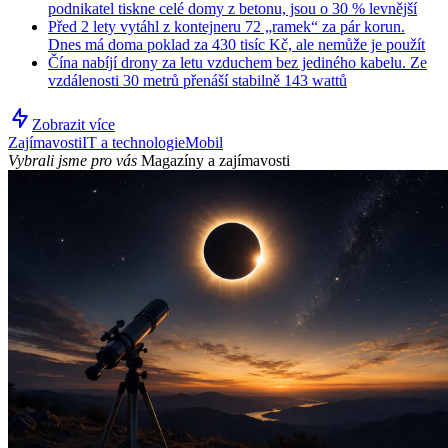
podnikatel tiskne celé domy z betonu, jsou o 30 % levnější
Před 2 lety vytáhl z kontejneru 72 „ramek“ za pár korun.
Dnes má doma poklad za 430 tisíc Kč, ale nemůže je použít
Čína nabíjí drony za letu vzduchem bez jediného kabelu. Ze
vzdálenosti 30 metrů přenáší stabilně 143 wattů
Zobrazit více
Zajímavosti
IT a technologie
Mobil
Vybrali jsme pro vás
Magazíny a zajímavosti