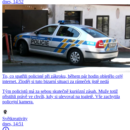
dnes, 14:52
To, co spatřili policisté při zákroku, během pár hodin obletělo celý
internet. Zloděj si tuto bizarní situaci za rámeček jistě nedá
Tým policistů má za sebou skutečně kuriózní zásah. Muže totiž
přistihli právě ve chvíli, kdy si ulevoval na toaletě. Vše zachytila
policejní kamera.
Světkreativity
dnes, 14:51