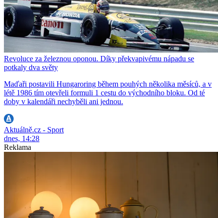
Revoluce za železnou oponou. Díky překvapivému nápadu se
potkaly dva světy
Maďaři postavili Hungaroring během pouhých několika měsíců, a v
létě 1986 tím otevřeli formuli 1 cestu do východního bloku. Od té
doby v kalendáři nechyběli ani jednou.
Aktuálně.cz - Sport
dnes, 14:28
Reklama