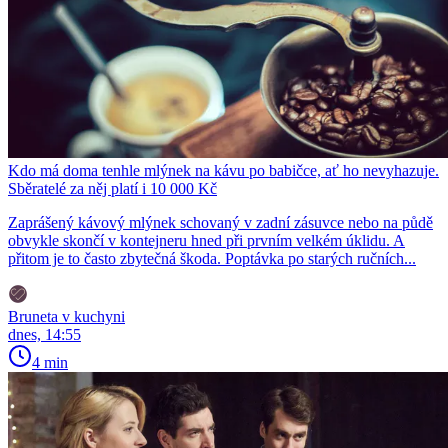
Kdo má doma tenhle mlýnek na kávu po babičce, ať ho nevyhazuje.
Sběratelé za něj platí i 10 000 Kč
Zaprášený kávový mlýnek schovaný v zadní zásuvce nebo na půdě
obvykle skončí v kontejneru hned při prvním velkém úklidu. A
přitom je to často zbytečná škoda. Poptávka po starých ručních...
Bruneta v kuchyni
dnes, 14:55
4 min