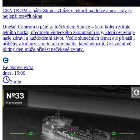
CENTRUM o páté: Slunce zblízka, rekord na dráze a noc, kdy je
nejlepší otevřít okna
Dnešní Centrum o páté se točí kolem Slunce – jako kolem zdroje
letního horka, předmětu vědeckého zkoumání i síly, která ovlivňuje
naše zdraví a každodenní život. Vedle slunečních témat ale přináší i
příběhy z kultury, sportu a kriminality, které ukazují, že i zdánlivě
klidný den může přinést nečekané zvraty.
Be Native extra
dnes, 15:00
3 min