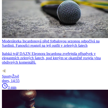
Moderátorka Incardonová před fotbalovou sezonou odpočívá na
Sardinii. Fanoušci reagují na její outfit v zelených šatech
Italská tvář DAZN Eleonora Incardona zveřejnila příspěvek v
elegantních zelených šatech, pod kterým se okamžitě rozjela vlna
obdivných komentářů.
SportyŽivě
dnes, 14:55
3 min