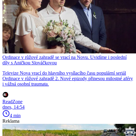
Ordinace v růžové zahradě se vrací na Novu. Uvidíme i poslední
díly s Aničkou Slováčkovou
Televize Nova vrací do hlavního vysílacího času populární seriál
Ordinace v růžové zahradě 2. Nové epizody přinesou milostné aféry
i vážná osobní traumata.
ReadZone
dnes, 14:54
4 min
Reklama