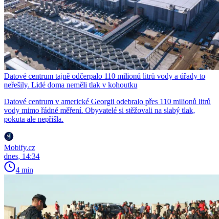
Datové centrum tajně odčerpalo 110 milionů litrů vody a úřady to
neřešily. Lidé doma neměli tlak v kohoutku
Datové centrum v americké Georgii odebralo přes 110 milionů litrů
vody mimo řádné měření. Obyvatelé si stěžovali na slabý tlak,
pokuta ale nepřišla.
Mobify.cz
dnes, 14:34
4 min