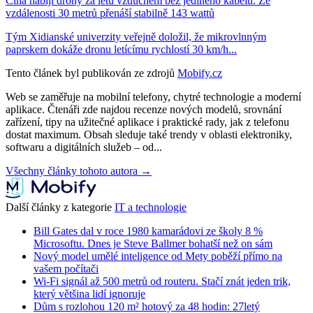
Čína nabíjí drony za letu vzduchem bez jediného kabelu. Ze
vzdálenosti 30 metrů přenáší stabilně 143 wattů
Tým Xidianské univerzity veřejně doložil, že mikrovlnným
paprskem dokáže dronu letícímu rychlostí 30 km/h...
Tento článek byl publikován ze zdrojů
Mobify.cz
Web se zaměřuje na mobilní telefony, chytré technologie a moderní
aplikace. Čtenáři zde najdou recenze nových modelů, srovnání
zařízení, tipy na užitečné aplikace i praktické rady, jak z telefonu
dostat maximum. Obsah sleduje také trendy v oblasti elektroniky,
softwaru a digitálních služeb – od...
Všechny články tohoto autora →
Další články z kategorie
IT a technologie
Bill Gates dal v roce 1980 kamarádovi ze školy 8 %
Microsoftu. Dnes je Steve Ballmer bohatší než on sám
Nový model umělé inteligence od Mety poběží přímo na
vašem počítači
Wi-Fi signál až 500 metrů od routeru. Stačí znát jeden trik,
který většina lidí ignoruje
Dům s rozlohou 120 m² hotový za 48 hodin: 27letý