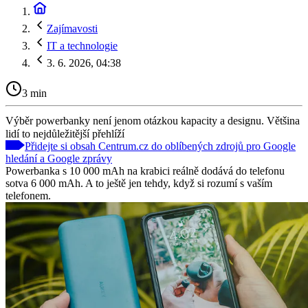
Zajímavosti
IT a technologie
3. 6. 2026, 04:38
3 min
Výběr powerbanky není jenom otázkou kapacity a designu. Většina
lidí to nejdůležitější přehlíží
Přidejte si obsah Centrum.cz do oblíbených zdrojů pro Google
hledání a Google zprávy
Powerbanka s 10 000 mAh na krabici reálně dodává do telefonu
sotva 6 000 mAh. A to ještě jen tehdy, když si rozumí s vaším
telefonem.