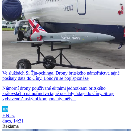
Ve službách Si Ťin-pchinga. Drony britského námořnictva tajně
posílaly data do Číny, Londýn se bojí špionáže
Námořní drony používané elitními jednotkami britského
královského námořnictva tajně posílaly údaje do Číny. Stroje
vybavené čínskými komponenty měly...
HN.cz
dnes, 14:31
Reklama